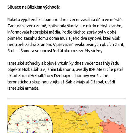
Situace na Blízkém východě:
Raketa vypálená z Libanonu dnes večer zasáhla dům ve městě
Zarit na severu země, způsobila škody, ale nikdo nebyl zraněn,
informovala hebrejská média. Podle těchto zpráv byl v době
přímého zásahu domu doma muž a jeho dva synové, kteří však
neutrpěli žádná zranění. V převážně evakuovaných obcích Zarit,
Štula a Šomera se uprostřed útoku rozezněly sirény.
Izraelské stíhačky a bojové vrtulníky dnes večer zasáhly řadu
objektů Hizballáhu v jižním Libanonu, uvedly IDF. Mezi cíle patřil
sklad zbraní Hizballáhu v Džebajnu a budovy využívané
teroristickou skupinou v Ajta aš-Šab a Majs al-Džabal, uvádí
izraelská armáda.