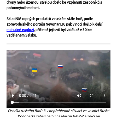
drony nebo řízenou střelou došlo ke vzplanutí zásobníků s
pohonnými hmotami.
Skladiště ropných produktů v ruském stále hoří, podle
zpravodajského portálu News161.ru pak v noci došlo k další
mohutné explozi
, přičemž její svit byl vidět až v 30 km
vzdáleném Salsku.
Osádka ruského BMP-3 v nepřehledné situaci ve vesnici Ruská
Konopelka zahájí palbu na vlastní BMP-2 a zničí jej