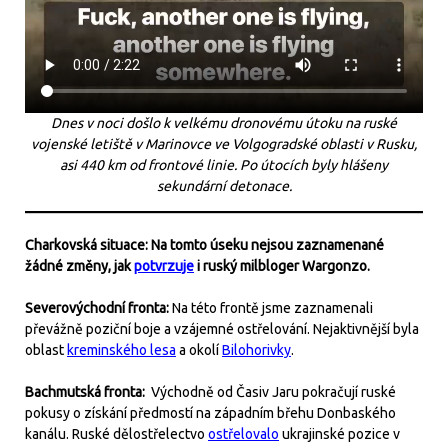
Dnes v noci došlo k velkému dronovému útoku na ruské
vojenské letiště v Marinovce ve Volgogradské oblasti v Rusku,
asi 440 km od frontové linie. Po útocích byly hlášeny
sekundární detonace.
Charkovská situace: Na tomto úseku nejsou zaznamenané
žádné změny, jak
potvrzuje
i ruský milbloger Wargonzo.
Severovýchodní fronta:
Na této frontě jsme zaznamenali
převážně poziční boje a vzájemné ostřelování. Nejaktivnější byla
oblast
kreminského lesa
a okolí
Bilohorivky
.
Bachmutská fronta:
Východně od Časiv Jaru pokračují ruské
pokusy o získání předmostí na západním břehu Donbaského
kanálu. Ruské dělostřelectvo
ostřelovalo
ukrajinské pozice v