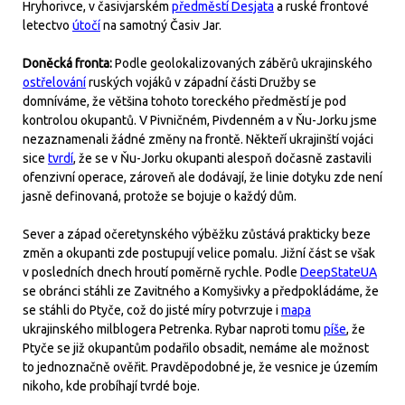
Hryhorivce, v časivjarském
předměstí Desjata
a ruské frontové
letectvo
útočí
na samotný Časiv Jar.
Doněcká fronta:
Podle geolokalizovaných záběrů ukrajinského
ostřelování
ruských vojáků v západní části Družby se
domníváme, že většina tohoto toreckého předměstí je pod
kontrolou okupantů. V Pivničném, Pivdenném a v Ňu-Jorku jsme
nezaznamenali žádné změny na frontě. Někteří ukrajinští vojáci
sice
tvrdí
, že se v Ňu-Jorku okupanti alespoň dočasně zastavili
ofenzivní operace, zároveň ale dodávají, že linie dotyku zde není
jasně definovaná, protože se bojuje o každý dům.
Sever a západ očeretynského výběžku zůstává prakticky beze
změn a okupanti zde postupují velice pomalu. Jižní část se však
v posledních dnech hroutí poměrně rychle. Podle
DeepStateUA
se obránci stáhli ze Zavitného a Komyšivky a předpokládáme, že
se stáhli do Ptyče, což do jisté míry potvrzuje i
mapa
ukrajinského milblogera Petrenka. Rybar naproti tomu
píše
, že
Ptyče se již okupantům podařilo obsadit, nemáme ale možnost
to jednoznačně ověřit. Pravděpodobné je, že vesnice je územím
nikoho, kde probíhají tvrdé boje.