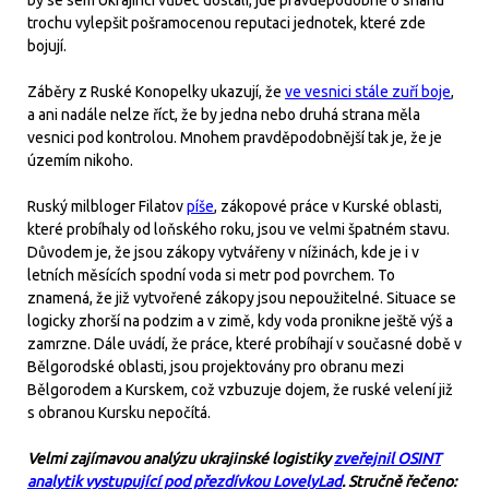
by se sem Ukrajinci vůbec dostali, jde pravděpodobně o snahu
trochu vylepšit pošramocenou reputaci jednotek, které zde
bojují.
Záběry z Ruské Konopelky ukazují, že
ve vesnici stále zuří boje
,
a ani nadále nelze říct, že by jedna nebo druhá strana měla
vesnici pod kontrolou. Mnohem pravděpodobnější tak je, že je
územím nikoho.
Ruský milbloger Filatov
píše
, zákopové práce v Kurské oblasti,
které probíhaly od loňského roku, jsou ve velmi špatném stavu.
Důvodem je, že jsou zákopy vytvářeny v nížinách, kde je i v
letních měsících spodní voda si metr pod povrchem. To
znamená, že již vytvořené zákopy jsou nepoužitelné. Situace se
logicky zhorší na podzim a v zimě, kdy voda pronikne ještě výš a
zamrzne. Dále uvádí, že práce, které probíhají v současné době v
Bělgorodské oblasti, jsou projektovány pro obranu mezi
Bělgorodem a Kurskem, což vzbuzuje dojem, že ruské velení již
s obranou Kursku nepočítá.
Velmi zajímavou analýzu ukrajinské logistiky
zveřejnil OSINT
analytik vystupující pod přezdívkou LovelyLad
. Stručně řečeno: