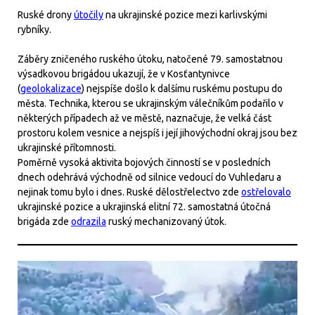
Ruské drony
útočily
na ukrajinské pozice mezi karlivskými
rybníky.
Záběry zničeného ruského útoku, natočené 79. samostatnou
výsadkovou brigádou ukazují, že v Kosťantynivce
(
geolokalizace
) nejspíše došlo k dalšímu ruskému postupu do
města. Technika, kterou se ukrajinským válečníkům podařilo v
některých případech až ve městě, naznačuje, že velká část
prostoru kolem vesnice a nejspíš i její jihovýchodní okraj jsou bez
ukrajinské přítomnosti.
Poměrně vysoká aktivita bojových činností se v posledních
dnech odehrává východně od silnice vedoucí do Vuhledaru a
nejinak tomu bylo i dnes. Ruské dělostřelectvo zde
ostřelovalo
ukrajinské pozice a ukrajinská elitní 72. samostatná útočná
brigáda zde
odrazila
ruský mechanizovaný útok.