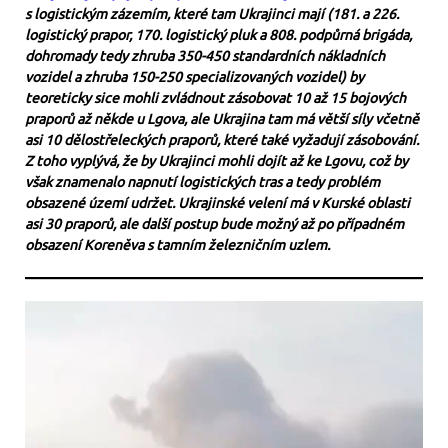
s logistickým zázemím, které tam Ukrajinci mají (181. a 226.
logistický prapor, 170. logistický pluk a 808. podpůrná brigáda,
dohromady tedy zhruba 350-450 standardních nákladních
vozidel a zhruba 150-250 specializovaných vozidel) by
teoreticky sice mohli zvládnout zásobovat 10 až 15 bojových
praporů až někde u Lgova, ale Ukrajina tam má větší síly včetně
asi 10 dělostřeleckých praporů, které také vyžadují zásobování.
Z toho vyplývá, že by Ukrajinci mohli dojít až ke Lgovu, což by
však znamenalo napnutí logistických tras a tedy problém
obsazené území udržet. Ukrajinské velení má v Kurské oblasti
asi 30 praporů, ale další postup bude možný až po případném
obsazení Koreněva s tamním železničním uzlem.