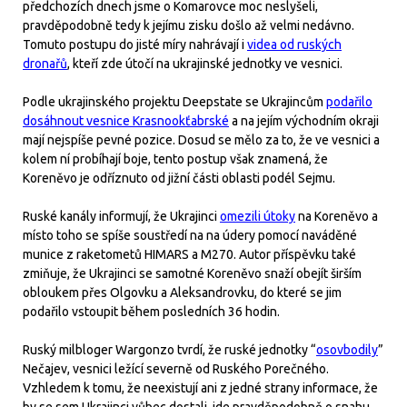
předchozích dnech jsme o Komarovce moc neslyšeli,
pravděpodobně tedy k jejímu zisku došlo až velmi nedávno.
Tomuto postupu do jisté míry nahrávají i
videa od ruských
dronařů
, kteří zde útočí na ukrajinské jednotky ve vesnici.
Podle ukrajinského projektu Deepstate se Ukrajincům
podařilo
dosáhnout vesnice Krasnookťabrské
a na jejím východním okraji
mají nejspíše pevné pozice. Dosud se mělo za to, že ve vesnici a
kolem ní probíhají boje, tento postup však znamená, že
Koreněvo je odříznuto od jižní části oblasti podél Sejmu.
Ruské kanály informují, že Ukrajinci
omezili útoky
na Koreněvo a
místo toho se spíše soustředí na na údery pomocí naváděné
munice z raketometů HIMARS a M270. Autor příspěvku také
zmiňuje, že Ukrajinci se samotné Koreněvo snaží obejít širším
obloukem přes Olgovku a Aleksandrovku, do které se jim
podařilo vstoupit během posledních 36 hodin.
Ruský milbloger Wargonzo tvrdí, že ruské jednotky “
osovbodily
”
Nečajev, vesnici ležící severně od Ruského Porečného.
Vzhledem k tomu, že neexistují ani z jedné strany informace, že