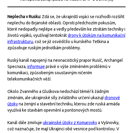
Neplecha v Rusku:
Zdá se, že ukrajinští vojáci se rozhodli rozšířit
neplechu do Brjanské oblasti. Oproti předchozím pokusům,
které nedopadly nejlépe a vedly především ke ztrátám techniky i
životů vojáků, využívají tentokrát
drony k útokům na komunikační
infrastrukturu
, což se již osvědčilo u kurského Tetkina a
způsobuje ruským jednotkám problémy.
Ruský kanál napojený na neonacistický prapor Rusíč, Archangel
Specnaza,
informuje
právě o výše zmíněném problémů v
komunikaci, způsobeným soustavným ničením
telekomunikačních věží.
Okolo Zvanného a Gluškova nedochází téměř k žádným
změnám, ale ukrajinské síly zvláštního určení ukazují
dronové
útoky
na ženijní a stavební techniku, kterou zde ruská armáda
využívá ke stavbám opevnění a pontonových mostů.
Kanál dále zmiňuje
ukrajinské útoky z Komarovky
a Vyšnovky,
což naznačuje, že mají Ukrajinci obě vesnice pod kontrolou. V