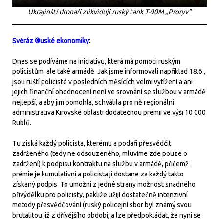
Ukrajinští dronaři zlikvidují ruský tank T-90M „Proryv“
Svéráz ®uské ekonomiky
:
Dnes se podíváme na iniciativu, která má pomoci ruským
policistům, ale také armádě. Jak jsme informovali například 18.6.,
jsou ruští policisté v posledních měsících velmi vytížení a ani
jejich finanční ohodnocení není ve srovnání se službou v armádě
nejlepší, a aby jim pomohla, schválila pro ně regionální
administrativa Kirovské oblasti dodatečnou prémii ve výši 10 000
Rublů.
Tu získá každý policista, kterému a podaří přesvědčit
zadrženého (tedy ne odsouzeného, mluvíme zde pouze o
zadržení) k podpisu kontraktu na službu v armádě, přičemž
prémie je kumulativní a policista ji dostane za každý takto
získaný podpis. To umožní z jedné strany možnost snadného
přivýdělku pro policisty, pakliže užijí dostatečně intenzivní
metody přesvědčování (ruský policejní sbor byl známý svou
brutalitou již z dřívějšího období, a lze předpokládat, že nyní se