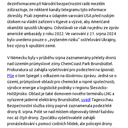
dezinformacemi při Národní bezpečnostní radě mezitím
zdůrazňuje, že některé kanály telegramu tyto informace
zkreslily. Psali zejména o údajném varování USA před ruským
útokem na vládní zařízení v Kyjevě a výzvě, aby Američané
okamžitě opustili Ukrajinu. Odvolávali se však na jednu ze zpráv
americké ambasády z roku 2022. Ve varování z 21. srpna 2024
bylo uvedeno pouze o „zvýšeném riziku“ ostřelování Ukrajiny,
bez výzvy k opuštění země.
V Německu byly v průběhu srpna zaznamenány přelety dronů
nad územím průmyslové zóny ChemCoast Park Brunsbüttel.
Prokuratura už zahájila vyšetřování pro podezření na špionáž.
Píše
o tom Spiegel s odkazem na důvěrnou zprávu. Jedná se o
území, průmyslové oblasti pro chemické a ropné společnosti,
výrobce energie a logistické podniky v regionu Šlesvicko-
Holštýnsko. Oblast je také domovem nového terminálu LNG a
vyřazené jaderné elektrárny Brunsbüttel,
uvádí
Tagesschau.
Bezpečnostní služba zóny poprvé zaznamenala podezřelé
drony 8. srpna. Poté se nad místem objevovaly téměř každou
noc až čtyři drony. Zpočátku vyšetřovatelé zahájili
pronásledování s pomocí civilních hlídek, ale policejní drony