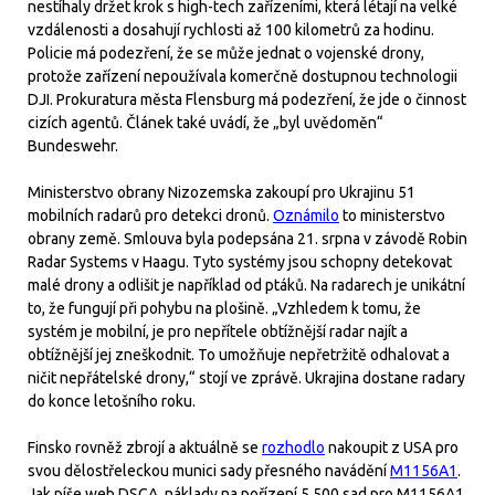
nestíhaly držet krok s high-tech zařízeními, která létají na velké
vzdálenosti a dosahují rychlosti až 100 kilometrů za hodinu.
Policie má podezření, že se může jednat o vojenské drony,
protože zařízení nepoužívala komerčně dostupnou technologii
DJI. Prokuratura města Flensburg má podezření, že jde o činnost
cizích agentů. Článek také uvádí, že „byl uvědoměn“
Bundeswehr.
Ministerstvo obrany Nizozemska zakoupí pro Ukrajinu 51
mobilních radarů pro detekci dronů.
Oznámilo
to ministerstvo
obrany země. Smlouva byla podepsána 21. srpna v závodě Robin
Radar Systems v Haagu. Tyto systémy jsou schopny detekovat
malé drony a odlišit je například od ptáků. Na radarech je unikátní
to, že fungují při pohybu na plošině. „Vzhledem k tomu, že
systém je mobilní, je pro nepřítele obtížnější radar najít a
obtížnější jej zneškodnit. To umožňuje nepřetržitě odhalovat a
ničit nepřátelské drony,“ stojí ve zprávě. Ukrajina dostane radary
do konce letošního roku.
Finsko rovněž zbrojí a aktuálně se
rozhodlo
nakoupit z USA pro
svou dělostřeleckou munici sady přesného navádění
M1156A1
.
Jak píše web DSCA, náklady na pořízení 5 500 sad pro M1156A1