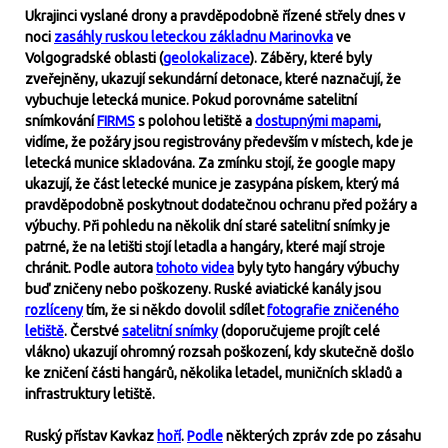
Ukrajinci vyslané drony a pravděpodobně řízené střely dnes v
noci
zasáhly ruskou leteckou základnu Marinovka
ve
Volgogradské oblasti (
geolokalizace
). Záběry, které byly
zveřejněny, ukazují sekundární detonace, které naznačují, že
vybuchuje letecká munice. Pokud porovnáme satelitní
snímkování
FIRMS
s polohou letiště a
dostupnými mapami
,
vidíme, že požáry jsou registrovány především v místech, kde je
letecká munice skladována. Za zmínku stojí, že google mapy
ukazují, že část letecké munice je zasypána pískem, který má
pravděpodobně poskytnout dodatečnou ochranu před požáry a
výbuchy. Při pohledu na několik dní staré satelitní snímky je
patrné, že na letišti stojí letadla a hangáry, které mají stroje
chránit. Podle autora
tohoto videa
byly tyto hangáry výbuchy
buď zničeny nebo poškozeny. Ruské aviatické kanály jsou
rozlíceny
tím, že si někdo dovolil sdílet
fotografie zničeného
letiště
. Čerstvé
satelitní snímky
(doporučujeme projít celé
vlákno) ukazují ohromný rozsah poškození, kdy skutečně došlo
ke zničení části hangárů, několika letadel, muničních skladů a
infrastruktury letiště.
Ruský přístav Kavkaz
hoří
.
Podle
některých zpráv zde po zásahu