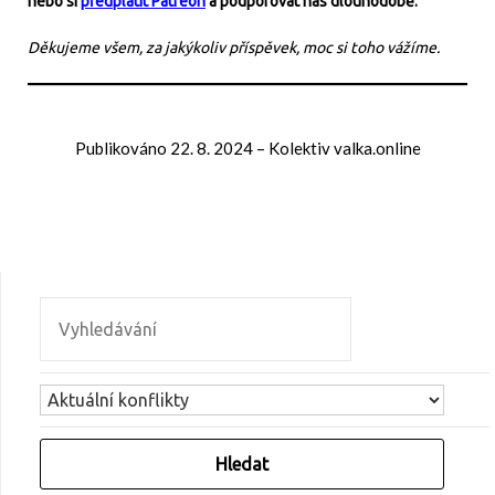
nebo si
předplatit Patreon
a podporovat nás dlouhodobě.
Děkujeme všem, za jakýkoliv příspěvek, moc si toho vážíme.
Publikováno
22. 8. 2024
–
Kolektiv valka.online