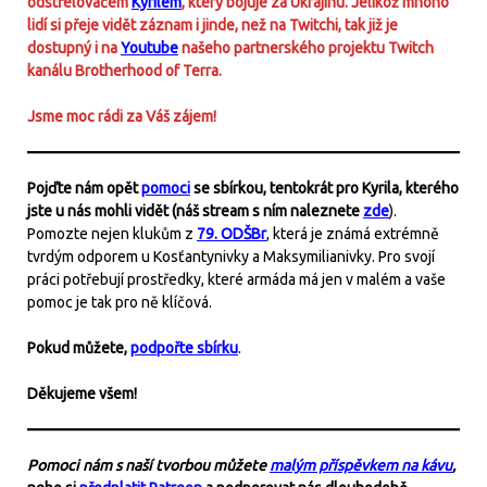
odstřelovačem
Kyrilem
, který bojuje za Ukrajinu. Jelikož mnoho
lidí si přeje vidět záznam i jinde, než na Twitchi, tak již je
dostupný i na
Youtube
našeho partnerského projektu Twitch
kanálu Brotherhood of Terra.
Jsme moc rádi za Váš zájem!
Pojďte nám opět
pomoci
se sbírkou, tentokrát pro Kyrila, kterého
jste u nás mohli vidět (náš stream s ním naleznete
zde
).
Pomozte nejen klukům z
79. ODŠBr
, která je známá extrémně
tvrdým odporem u Kosťantynivky a Maksymilianivky. Pro svojí
práci potřebují prostředky, které armáda má jen v malém a vaše
pomoc je tak pro ně klíčová.
Pokud můžete,
podpořte sbírku
.
Děkujeme všem!
Pomoci nám s naší tvorbou můžete
malým příspěvkem na kávu
,