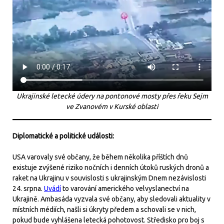
Ukrajinské letecké údery na pontonové mosty přes řeku Sejm
ve Zvanovém v Kurské oblasti
Diplomatické a politické události:
USA varovaly své občany, že během několika příštích dnů
existuje zvýšené riziko nočních i denních útoků ruských dronů a
raket na Ukrajinu v souvislosti s ukrajinským Dnem nezávislosti
24. srpna.
Uvádí
to varování amerického velvyslanectví na
Ukrajině. Ambasáda vyzvala své občany, aby sledovali aktuality v
místních médiích, našli si úkryty předem a schovali se v nich,
pokud bude vyhlášena letecká pohotovost. Středisko pro boj s