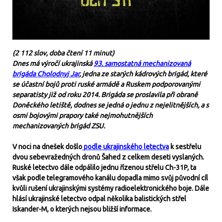
(2 112 slov, doba čtení 11 minut)
Dnes má výročí ukrajinská
93. samostatná mechanizovaná
brigáda Cholodnyj Jar
, jedna ze starých kádrových brigád, které
se účastní bojů proti ruské armádě a Ruskem podporovanými
separatisty již od roku 2014. Brigáda se proslavila při obraně
Doněckého letiště, dodnes se jedná o jednu z nejelitnějších, a s
osmi bojovými prapory také nejmohutnějších
mechanizovaných brigád ZSU.
V noci na dnešek došlo
podle ukrajinského letectva
k sestřelu
dvou sebevražedných dronů Šahed z celkem deseti vyslaných.
Ruské letectvo dále odpálilo jednu řízenou střelu Ch-31P, ta
však podle telegramového kanálu dopadla mimo svůj původní cíl
kvůli rušení ukrajinskými systémy radioelektronického boje. Dále
hlásí ukrajinské letectvo odpal několika balistických střel
Iskander-M, o kterých nejsou bližší informace.