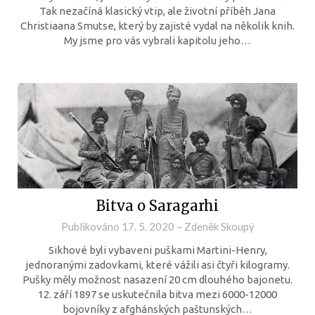
Tak nezačíná klasický vtip, ale životní příběh Jana
Christiaana Smutse, který by zajisté vydal na několik knih.
My jsme pro vás vybrali kapitolu jeho…
Bitva o Saragarhi
Publikováno
17. 5. 2020
–
Zdeněk Skoupý
Sikhové byli vybaveni puškami Martini-Henry,
jednoranými zadovkami, které vážili asi čtyři kilogramy.
Pušky měly možnost nasazení 20 cm dlouhého bajonetu.
12. září 1897 se uskutečnila bitva mezi 6000-12000
bojovníky z afghánských paštunských…