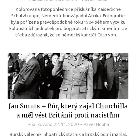
Kolorovaná fotopohlednice příslušníka Kaiserliche
Schutztruppe, Německá Jihozápadní Afrika. Fotografie
byla pořízena pravděpodobně roku 1904 během výcviku
koloniálních jednotek pro boj proti africkým kmenům. Je
třeba zdůraznit, že se německý kancléř Otto von…
Jan Smuts – Búr, který zajal Churchilla
a měl vést Británii proti nacistům
Publikováno
22. 11. 2020
–
Pavel Houba
Burský válečník, jihoafrický státník a britský polní maršál.