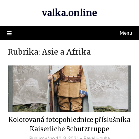
valka.online
Menu
Rubrika:
Asie a Afrika
Kolorovaná fotopohlednice příslušníka
Kaiserliche Schutztruppe
Publikováno
10. 8. 2021
–
Pavel Houba