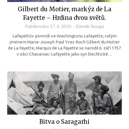
Gilbert du Motier, markýz de La
Fayette – Hrdina dvou světů.
Publikováno
17. 6. 2020
–
Zdeněk Skoupý
Lafayettův pomník ve Washingtonu Lafayette, celým
jménem Marie-Joseph Paul Yves Roch Gilbert du Motier
de La Fayette, Marquis de La Fayette se narodil 6. září 1757
v obci Chavaniac-Lafayette jako syn šlechtické…
Bitva o Saragarhi