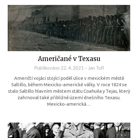
Američané v Texasu
Publikováno
22. 4. 2021
–
Jan Tofl
Američtí vojáci stojící podél ulice v mexickém městě
Saltillo, během Mexicko-americké války. V roce 1824 se
stalo Saltillo hlavním městem státu Coahuila y Tejas, který
zahrnoval také přibližně území dnešního Texasu.
Mexicko-americká…