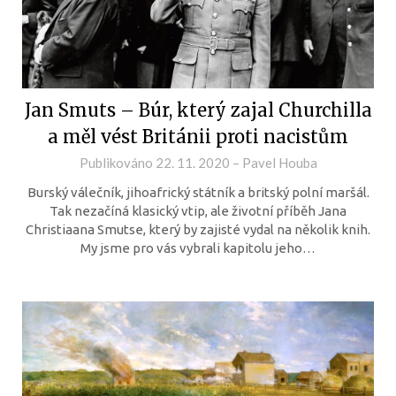
Jan Smuts – Búr, který zajal Churchilla
a měl vést Británii proti nacistům
Publikováno
22. 11. 2020
–
Pavel Houba
Burský válečník, jihoafrický státník a britský polní maršál.
Tak nezačíná klasický vtip, ale životní příběh Jana
Christiaana Smutse, který by zajisté vydal na několik knih.
My jsme pro vás vybrali kapitolu jeho…