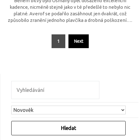
Během bitvy bylo Osmany opět dosaženo excelentní
kadence, nicméně stejně jako v té předešlé to nebylo nic
platné. Averof se podařilo zasáhnout jen dvakrát, což
způsobilo zranění jednoho plavčíka a drobná poškození….
1
Next