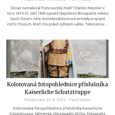
Obraz namaloval francouzský malíř Charles Meynier v
roce 1810 25. září 1806 opustil Napoleon Bonaparte město
Saint Cloud v čele stošedesátitisícové armády a vyrazil
vstříc Prusům, kteří mu právě vyhlásili válku. Takzvanou…
Kolorovaná fotopohlednice příslušníka
Kaiserliche Schutztruppe
Publikováno
10. 8. 2021
–
Pavel Houba
Kolorovaná fotopohlednice příslušníka Kaiserliche
Schutztruppe, Německá Jihozápadní Afrika. Fotografie