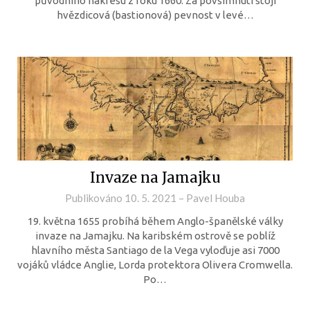
původního nákresu z roku 1660. Za povšimnutí stojí
hvězdicová (bastionová) pevnost v levé…
Invaze na Jamajku
Publikováno
10. 5. 2021
–
Pavel Houba
19. května 1655 probíhá během Anglo-španělské války
invaze na Jamajku. Na karibském ostrově se poblíž
hlavního města Santiago de la Vega vyloďuje asi 7000
vojáků vládce Anglie, Lorda protektora Olivera Cromwella.
Po…