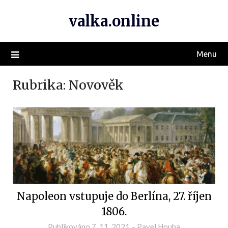
valka.online
Menu
Rubrika:
Novověk
Napoleon vstupuje do Berlína, 27. říjen
1806.
Publikováno
7. 11. 2021
–
Pavel Houba