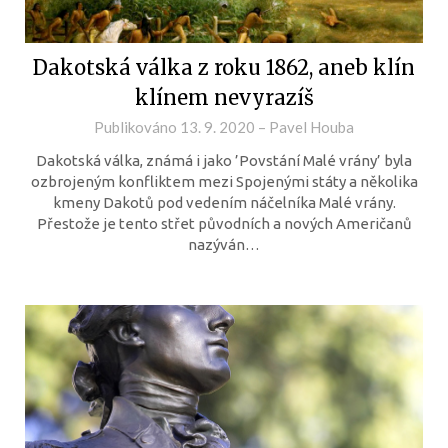
Dakotská válka z roku 1862, aneb klín
klínem nevyrazíš
Publikováno
13. 9. 2020
–
Pavel Houba
Dakotská válka, známá i jako ’Povstání Malé vrány’ byla
ozbrojeným konfliktem mezi Spojenými státy a několika
kmeny Dakotů pod vedením náčelníka Malé vrány.
Přestože je tento střet původních a nových Američanů
nazýván…