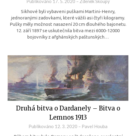
Publikováno
17. 5. 2020
–
Zdeněk Skoupý
Sikhové byli vybaveni puškami Martini-Henry,
jednoranými zadovkami, které vážili asi čtyři kilogramy.
Pušky měly možnost nasazení 20 cm dlouhého bajonetu.
12. září 1897 se uskutečnila bitva mezi 6000-12000
bojovníky z afghánských paštunských…
Druhá bitva o Dardanely – Bitva o
Lemnos 1913
Publikováno
12. 3. 2020
–
Pavel Houba