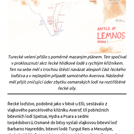
Turecké velení přišlo s poměrně mazaným plánem. Ten spočíval
v proklouznutí skrz řecké hlídkové lodě s rychlým křižníkem.
Ten na sebe měl s trochou štěstí navázat alespoň část řeckého
loďstva a v nejlepším případě samotného Averova. Následně
měl přijít zničující úder zbytku osmanských lodí na roztříštěné
řecké síly.
Řecké loďstvo, podobně jako v bitvě u Elli, sestávalo z
vlajkového pancéřového křižníku Averof, tří pobřežních
bitevních lodí Spetsai, Hydra a Psara a sedmi
torpédoborců.Osmané do bitvy vyslali vlajkovou bitevní loď
Barbaros Hayreddin, bitevní lodě Turgut Reis a Mesudyie,