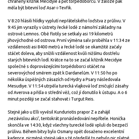
chráněný křižník Mecidyie a pět torpédoborců. V záloze pak
měla být bitevní loď Asar-i-Tevfik.
V 8:20 hlásili hlídky vyplutí nepřátelského loďstva z průlivu. V
9:45 jim vyrazily v ústrety řecké lodě z námořní základny na
ostrově Lemnos. Obě flotily se setkaly asi 19 kilometrů
jihovýchodně od ostrova. První výměna salv proběhla v 11:34 ze
vzdálenosti asi 8400 metrů a řecké lodě se okamžitě začaly
stáčet doleva, aby snížili vzdálenost kvůli nižšímu dostřelu
starých bitevních lodí. Krátce na to se začal křižník Mecidyie
společně s doprovázejícími torpédoborci otáčet na
severovýchod směrem zpět k Dardanelům. V 11:50 ho po
několika úspěšných zásazích od Hydry a Psary následovala
Mesudiye. V 11:54 utrpěla turecká vlajková loď zničující zásahy
od Averova a přišla o střední věž, což jí donutilo k ústupu. A o 6
minut později se začal stahovat i Turgut Reis.
Stejně jako u Elli vyvěsil Kunduriotis prapor Z a zahájil
‚nezávislou akci‘, tentokrát pronásledování nepřítele. Honička
skončila ve 14:30, když všechny turecké lodě vpluli do bezpečí
průlivu. Během bitvy bylo Osmany opět dosaženo excelentní
kadence, nicméně stejně jako v té předešlé to nebylo nic platné,