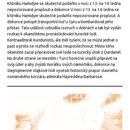
Křižníku Hamidyie se skutečně podařilo v noci z 13. na 14. ledna
nepozorovaně proplout a dokonce V noci z 13. na 14. ledna se
křižníku Hamidyie skutečně podařilo nepozorovaně proplout. A
dokonce potopit transportní loď u Syru a bombardovat jeho
přístav. Tato událost vzbudila rozruch v Aténách a tak byl vydán
rozkaz k okamžitému pronásledování turecké lodi.
Kontraadmirál Kunduriotis, ale měl tušení, že se může jednat o
past a proto se rozhodl rozkaz neuposlechnout. Místo toho
okamžitě začal připravovat své lodě na turecký útok z Dardanel.
Na druhé straně se mezitím i Turci horečně snažili připravit na
svůj úder a aby zvýšili morálku svých námořníků, dokonce na
stejnojmenné vlajkové lodi vyvěsili historický prapor slavného
osmanského korzára, admirála Hayreddina Barbarose.