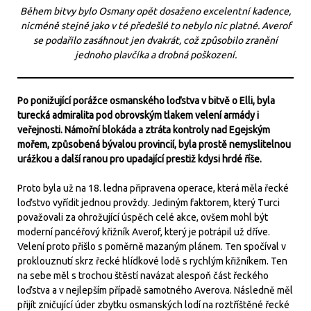
Během bitvy bylo Osmany opět dosaženo excelentní kadence,
nicméně stejně jako v té předešlé to nebylo nic platné. Averof
se podařilo zasáhnout jen dvakrát, což způsobilo zranění
jednoho plavčíka a drobná poškození.
Po ponižující porážce osmanského loďstva v bitvě o Elli, byla
turecká admiralita pod obrovským tlakem velení armády i
veřejnosti. Námořní blokáda a ztráta kontroly nad Egejským
mořem, způsobená bývalou provincií, byla prostě nemyslitelnou
urážkou a další ranou pro upadající prestiž kdysi hrdé říše.
Proto byla už na 18. ledna připravena operace, která měla řecké
loďstvo vyřídit jednou provždy. Jediným faktorem, který Turci
považovali za ohrožující úspěch celé akce, ovšem mohl být
moderní pancéřový křižník Averof, který je potrápil už dříve.
Velení proto přišlo s poměrně mazaným plánem. Ten spočíval v
proklouznutí skrz řecké hlídkové lodě s rychlým křižníkem. Ten
na sebe měl s trochou štěstí navázat alespoň část řeckého
loďstva a v nejlepším případě samotného Averova. Následně měl
přijít zničující úder zbytku osmanských lodí na roztříštěné řecké