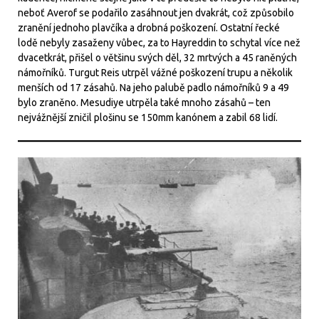
neboť Averof se podařilo zasáhnout jen dvakrát, což způsobilo
zranění jednoho plavčíka a drobná poškození. Ostatní řecké
lodě nebyly zasaženy vůbec, za to Hayreddin to schytal více než
dvacetkrát, přišel o většinu svých děl, 32 mrtvých a 45 raněných
námořníků. Turgut Reis utrpěl vážné poškození trupu a několik
menších od 17 zásahů. Na jeho palubě padlo námořníků 9 a 49
bylo zraněno. Mesudiye utrpěla také mnoho zásahů – ten
nejvážnější zničil plošinu se 150mm kanónem a zabil 68 lidí.