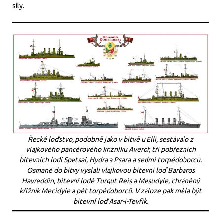
síly.
Řecké loďstvo, podobně jako v bitvě u Elli, sestávalo z
vlajkového pancéřového křižníku Averof, tří pobřežních
bitevních lodí Spetsai, Hydra a Psara a sedmi torpédoborců.
Osmané do bitvy vyslali vlajkovou bitevní loď Barbaros
Hayreddin, bitevní lodě Turgut Reis a Mesudyie, chráněný
křižník Mecidyie a pět torpédoborců. V záloze pak měla být
bitevní loď Asar-i-Tevfik.