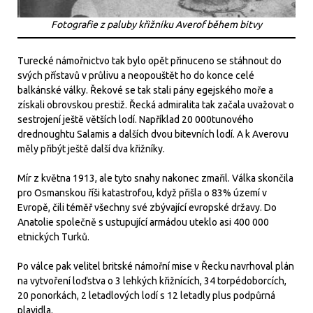
Fotografie z paluby křižníku Averof během bitvy
Turecké námořnictvo tak bylo opět přinuceno se stáhnout do
svých přístavů v průlivu a neopouštět ho do konce celé
balkánské války. Řekové se tak stali pány egejského moře a
získali obrovskou prestiž. Řecká admiralita tak začala uvažovat o
sestrojení ještě větších lodí. Například 20 000tunového
drednoughtu Salamis a dalších dvou bitevních lodí. A k Averovu
měly přibýt ještě další dva křižníky.
Mír z května 1913, ale tyto snahy nakonec zmařil. Válka skončila
pro Osmanskou říši katastrofou, když přišla o 83% území v
Evropě, čili téměř všechny své zbývající evropské državy. Do
Anatolie společně s ustupující armádou uteklo asi 400 000
etnických Turků.
Po válce pak velitel britské námořní mise v Řecku navrhoval plán
na vytvoření loďstva o 3 lehkých křižnících, 34 torpédoborcích,
20 ponorkách, 2 letadlových lodí s 12 letadly plus podpůrná
plavidla.