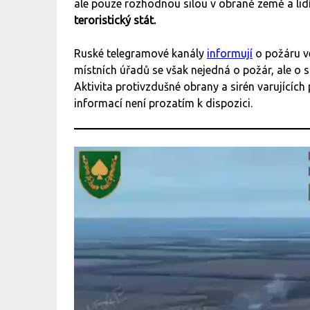
ale pouze rozhodnou silou v obraně země a lidí
teroristický stát.
Ruské telegramové kanály
informují
o požáru v
místních úřadů se však nejedná o požár, ale o 
Aktivita protivzdušné obrany a sirén varujících
informací není prozatím k dispozici.