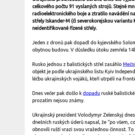
celkového počtu 91 vyslaných strojů. Stejné m
radioelektronického boje a ztratilo navádění na c
střely Iskander-M (či severokorejskou variantu
neidentifikované řízené střely.
Jeden z dronů pak dopadl do kyjevského Sol
obytnou budovu. V důsledku útoku zemřela 14le
Rusko jednou z balistických střel zasáhlo
Mečn
objekt je podle ukrajinského listu Kyiv Indepen
léčbu ukrajinských vojáků, kteří utrpěli na fron
Dnes večer pak došlo k
dopadu
ruské balistick
prozatím nejsou známy.
Ukrajinský prezident Volodymyr Zelenskyj dn
dnešních ruských úderů napsal, že “po všem, co 
obnovili ruští vrazi svou vražednou činnost. To