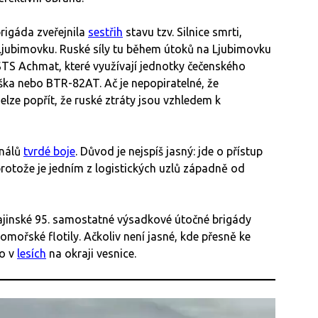
rigáda zveřejnila
sestřih
stavu tzv. Silnice smrti,
a Ljubimovku. Ruské síly tu během útoků na Ljubimovku
Z-STS Achmat, které využívají jednotky čečenského
a nebo BTR-82AT. Ač je nepopiratelné, že
elze popřít, že ruské ztráty jsou vzhledem k
análů
tvrdé boje
. Důvod je nejspíš jasný: jde o přístup
 protože je jedním z logistických uzlů západně od
rajinské 95. samostatné výsadkové útočné brigády
mořské flotily. Ačkoliv není jasné, kde přesně ke
lo v
lesích
na okraji vesnice.