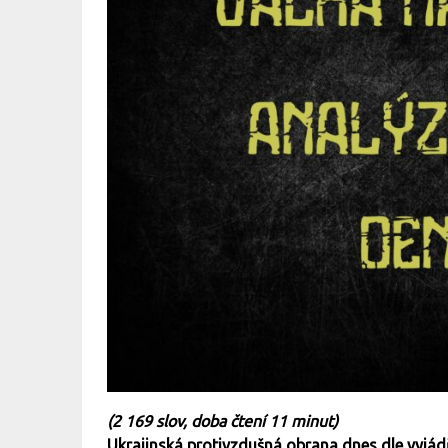
(2 169 slov, doba čtení 11 minut)
Ukrajinská protivzdušná obrana dnes dle vyjád