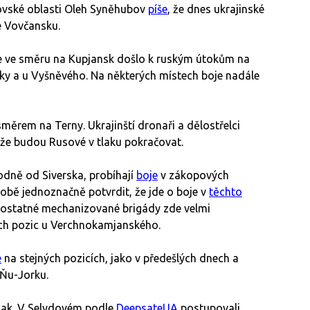
ovské oblasti Oleh Syněhubov
píše
, že dnes ukrajinské
ve Vovčansku.
že ve směru na Kupjansk došlo k ruským útokům na
vky a u Vyšněvého. Na některých místech boje nadále
ěrem na Terny. Ukrajinští dronaři a dělostřelci
ím, že budou Rusové v tlaku pokračovat.
odně od Siverska, probíhají
boje
v zákopových
obě jednoznačně potvrdit, že jde o boje v
těchto
samostatné mechanizované brigády zde velmi
ch pozic u Verchnokamjanského.
e
na stejných pozicích, jako v předešlých dnech a
 Ňu-Jorku.
ak.
V Selydovém podle
DeepsateUA
postupovali