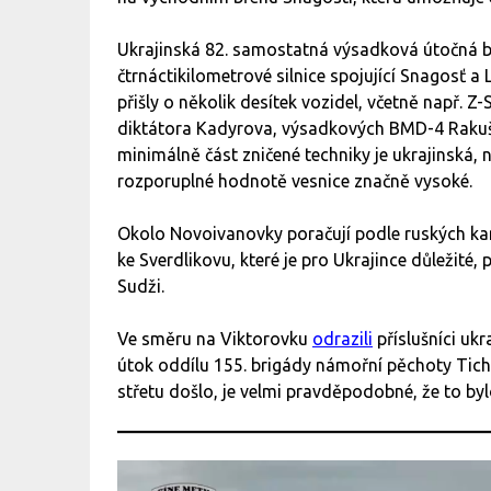
Ukrajinská 82. samostatná výsadková útočná b
čtrnáctikilometrové silnice spojující Snagosť 
přišly o několik desítek vozidel, včetně např. 
diktátora Kadyrova, výsadkových BMD-4 Rakušk
minimálně část zničené techniky je ukrajinská, n
rozporuplné hodnotě vesnice značně vysoké.
Okolo Novoivanovky poračují podle ruských k
ke Sverdlikovu, které je pro Ukrajince důležité,
Sudži.
Ve směru na Viktorovku
odrazili
příslušníci uk
útok oddílu 155. brigády námořní pěchoty Ticho
střetu došlo, je velmi pravděpodobné, že to by