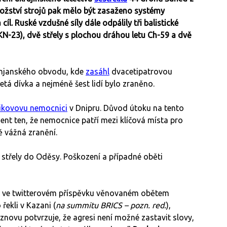
nožství strojů pak mělo být zasaženo systémy
íl. Ruské vzdušné síly dále odpálily tři balistické
 KN-23), dvě střely s plochou dráhou letu Ch-59 a dvě
omjanského obvodu, kde
zasáhl
dvacetipatrovou
tá dívka a nejméně šest lidí bylo zraněno.
ikovovu nemocnici
v Dnipru. Důvod útoku na tento
dent ten, že nemocnice patří mezi klíčová místa pro
tě vážná zranění.
é střely do Oděsy. Poškození a případné oběti
es ve twitterovém příspěvku věnovaném obětem
řekli v Kazani (
na summitu BRICS – pozn. red.
),
 znovu potvrzuje, že agresi není možné zastavit slovy,