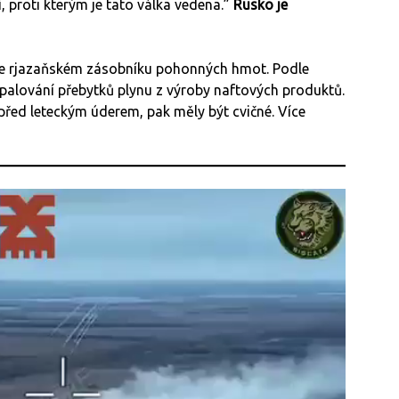
, proti kterým je tato válka vedena.”
Rusko je
e rjazaňském zásobníku pohonných hmot. Podle
spalování přebytků plynu z výroby naftových produktů.
 před leteckým úderem, pak měly být cvičné. Více