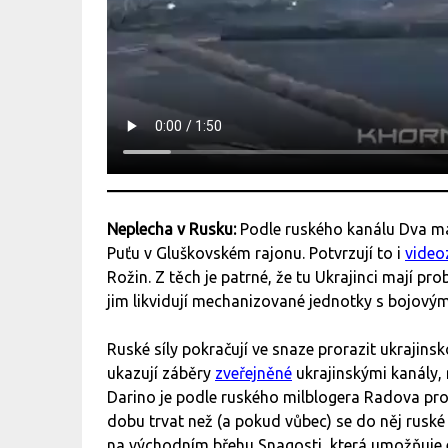
Neplecha v Rusku:
Podle ruského kanálu Dva ma
Puťu v Gluškovském rajonu. Potvrzují to i
video
Rožin. Z těch je patrné, že tu Ukrajinci mají p
jim likvidují mechanizované jednotky s bojovým
Ruské síly pokračují ve snaze prorazit ukrajin
ukazují záběry
zveřejněné
ukrajinskými kanály, 
Darino je podle ruského milblogera Radova pr
dobu trvat než (a pokud vůbec) se do něj ruské
na východním břehu Snagosti, která umožňuje 