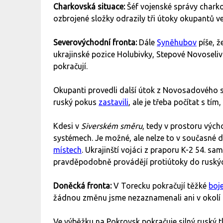
Charkovská situace:
Šéf vojenské správy chark
ozbrojené složky odrazily tři útoky okupantů 
Severovýchodní fronta:
Dále
Syněhubov
píše, 
ukrajinské pozice Holubivky, Stepové Novoseli
pokračují.
Okupanti provedli další útok z Novosadového sm
ruský pokus
zastavili
, ale je třeba počítat s t
Kdesi v
Siverském směru
, tedy v prostoru vých
systémech. Je možné, ale nelze to v současné d
místech
. Ukrajinští vojáci z praporu K-2 54. 
pravděpodobně provádějí protiútoky do ruský
Doněcká fronta:
V Torecku pokračují těžké
boj
žádnou změnu jsme nezaznamenali ani v okolí
Ve výběžku na Pokrovsk pokračuje silný ruský tl