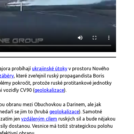
jora probíhají
ukrajinské útoky
v prostoru Nového
záběry
, které zveřejnil ruský propagandista Boris
roblémy pokročit, protože ruské protitankové jednotky
i vozidly CV90 (
geolokalizace
).
skou obranu mezi Obuchovkou a Darinem, ale jak
nedaří se jim to (hrubá
geolokalizace
). Samotné
ozatím jen
vzdáleným cílem
ruských sil a bude nějakou
 síly dostanou. Vesnice má totiž strategickou polohu
efektivní obranu.