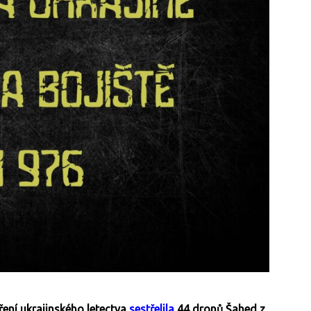
ření ukrajinského letectva
sestřelila
44 dronů Šahed z