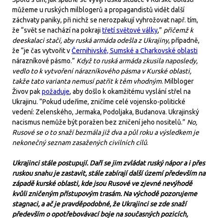
můžeme u ruských milblogerů a propagandistů vidět další
záchvaty paniky, při nichž se nerozpakují vyhrožovat např. tím,
že “svět se nachází na pokraji
třetí světové války
,”
přičemž k
deeskalaci stačí, aby ruská armáda odešla z Ukrajiny
, případně,
že “je čas vytvořit v
Černihivské, Sumské a Charkovské oblasti
nárazníkové pásmo.”
Když to ruská armáda zkusila naposledy,
vedlo to k vytvoření nárazníkového pásma v Kurské oblasti,
takže tato varianta nemusí patřit k těm vhodným
. Milbloger
Živov pak
požaduje
, aby došlo k okamžitému vyslání střel na
Ukrajinu. “Pokud udeříme, zničíme celé vojensko-politické
vedení: Zelenského, Jermaka, Podoljaka, Budanova. Ukrajinský
nacismus nemůže být poražen bez zničení jeho nositelů.”
No,
Rusové se o to snaží bezmála již dva a půl roku a výsledkem je
nekonečný seznam zasažených civilních cílů
.
Ukrajinci stále postupují. Daří se jim zvládat ruský nápor a i přes
ruskou snahu je zastavit, stále zabírají další území především na
západě kurské oblasti, kde jsou Rusové ve zjevné nevýhodě
kvůli zničeným přístupovým trasám. Na východě pozorujeme
stagnaci, a ač je pravděpodobné, že Ukrajinci se zde snaží
především o opotřebovávací boje na současných pozicích,