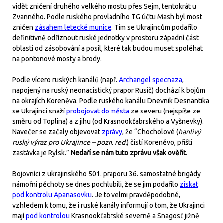
vidět zničení druhého velkého mostu přes Sejm, tentokrát u
Zvanného. Podle ruského provládního TG účtu Mash byl most
zničen
zásahem letecké munice
. Tím se Ukrajincům podařilo
definitivně odříznout ruské jednotky v prostoru západní část
oblasti od zásobování a posil, které tak budou muset spoléhat
na pontonové mosty a brody.
Podle vícero ruských kanálů (např.
Archangel specnaza
,
napojený na ruský neonacistický prapor Rusíč) dochází k bojům
na okrajích Koreněva. Podle ruského kanálu Dnevnik Desnantika
se Ukrajinci snaží
probojovat do města
ze severu (nejspíše ze
směru od Toplina) a z jihu (od Krasnookťabrského a Vyšnevky).
Navečer se začaly objevovat
zprávy
, že “Chocholové (
hanlivý
ruský výraz pro Ukrajince – pozn. red.
) čistí Koreněvo, příští
zastávka je Rylsk.”
Nedaří se nám tuto zprávu však ověřit
.
Bojovníci z ukrajinského 501. praporu 36. samostatné brigády
námořní pěchoty se dnes pochlubili, že se jim podařilo
získat
pod kontrolu Apanasovku
. Je to velmi pravděpodobné,
vzhledem k tomu, že i ruské kanály informují o tom, že Ukrajinci
mají
pod kontrolou
Krasnookťabrské severně a Snagosť jižně