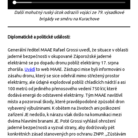
Další mohutný ruský útok odrazili vojáci ze 79. výsadkové
brigády ve směru na Kurachove
Diplomatické a politické události:
Generální ředitel MAAE Rafael Grossi uvedl, že situace v oblasti
jaderné bezpečnosti v okupované Záporožské jaderné
elektrárně se po dopadu dronu poblíž elektrárny 17. srpna
zhoršila.
Uvádí
to web MAAE. Zástupci mise byli informováni o
zásahu dronu, který se sice odehrál mimo střežený prostor
elektrárny, ale údajně explodoval poblíž chladících nádrží a asi
100 metrů od jediného přenosového vedení 750 kV, které
dodává energii do odstavené elektrárny. Tým MAAE navštívil
místo a pozoroval škody, které pravděpodobně způsobil dron
vybavený výbušninami. K obětem na životech ani poškození
zařízení JE nedošlo, k nárazu však došlo na komunikaci mezi
dvěma hlavními branami JE. Poté Grossi vyhlásil ohrožení
jaderné bezpečnosti a vyzval strany, aby dodržovaly pět
konkrétních zásad stanovených pro ochranu ZNPP. „Zůstávám