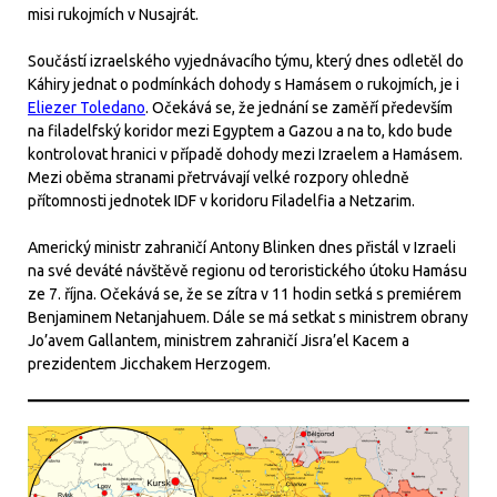
misi rukojmích v Nusajrát.
Součástí izraelského vyjednávacího týmu, který dnes odletěl do
Káhiry jednat o podmínkách dohody s Hamásem o rukojmích, je i
Eliezer Toledano
. Očekává se, že jednání se zaměří především
na filadelfský koridor mezi Egyptem a Gazou a na to, kdo bude
kontrolovat hranici v případě dohody mezi Izraelem a Hamásem.
Mezi oběma stranami přetrvávají velké rozpory ohledně
přítomnosti jednotek IDF v koridoru Filadelfia a Netzarim.
Americký ministr zahraničí Antony Blinken dnes přistál v Izraeli
na své deváté návštěvě regionu od teroristického útoku Hamásu
ze 7. října. Očekává se, že se zítra v 11 hodin setká s premiérem
Benjaminem Netanjahuem. Dále se má setkat s ministrem obrany
Jo’avem Gallantem, ministrem zahraničí Jisra’el Kacem a
prezidentem Jicchakem Herzogem.