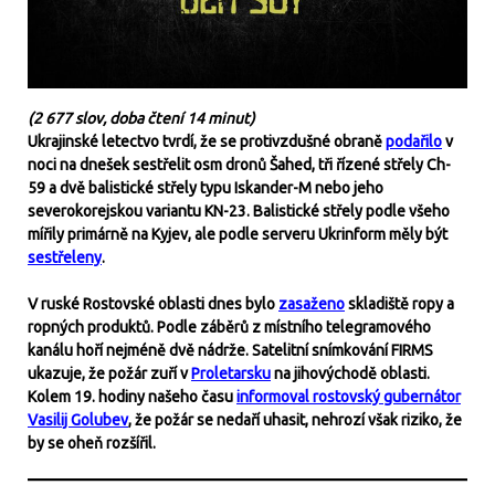
(2 677 slov, doba čtení 14 minut)
Ukrajinské letectvo tvrdí, že se protivzdušné obraně
podařilo
v
noci na dnešek sestřelit osm dronů Šahed, tři řízené střely Ch-
59 a dvě balistické střely typu Iskander-M nebo jeho
severokorejskou variantu KN-23. Balistické střely podle všeho
mířily primárně na Kyjev, ale podle serveru Ukrinform měly být
sestřeleny
.
V ruské Rostovské oblasti dnes bylo
zasaženo
skladiště ropy a
ropných produktů. Podle záběrů z místního telegramového
kanálu hoří nejméně dvě nádrže. Satelitní snímkování FIRMS
ukazuje, že požár zuří v
Proletarsku
na jihovýchodě oblasti.
Kolem 19. hodiny našeho času
informoval rostovský gubernátor
Vasilij Golubev
, že požár se nedaří uhasit, nehrozí však riziko, že
by se oheň rozšířil.