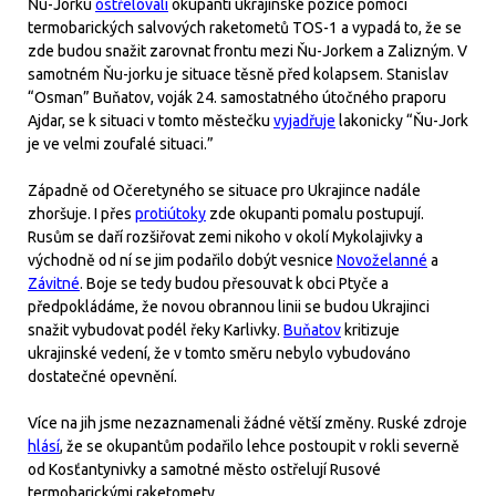
Ňu-Jorku
ostřelovali
okupanti ukrajinské pozice pomocí
termobarických salvových raketometů TOS-1 a vypadá to, že se
zde budou snažit zarovnat frontu mezi Ňu-Jorkem a Zalizným. V
samotném Ňu-jorku je situace těsně před kolapsem. Stanislav
“Osman” Buňatov, voják 24. samostatného útočného praporu
Ajdar, se k situaci v tomto městečku
vyjadřuje
lakonicky “Ňu-Jork
je ve velmi zoufalé situaci.”
Západně od Očeretyného se situace pro Ukrajince nadále
zhoršuje. I přes
protiútoky
zde okupanti pomalu postupují.
Rusům se daří rozšiřovat zemi nikoho v okolí Mykolajivky a
východně od ní se jim podařilo dobýt vesnice
Novoželanné
a
Závitné
. Boje se tedy budou přesouvat k obci Ptyče a
předpokládáme, že novou obrannou linii se budou Ukrajinci
snažit vybudovat podél řeky Karlivky.
Buňatov
kritizuje
ukrajinské vedení, že v tomto směru nebylo vybudováno
dostatečné opevnění.
Více na jih jsme nezaznamenali žádné větší změny. Ruské zdroje
hlásí
, že se okupantům podařilo lehce postoupit v rokli severně
od Kosťantynivky a samotné město ostřelují Rusové
termobarickými raketomety.