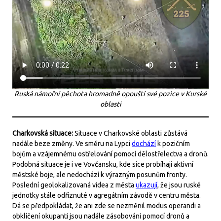
Ruská námořní pěchota hromadně opouští své pozice v Kurské
oblasti
Charkovská situace:
Situace v Charkovské oblasti zůstává
nadále beze změny. Ve směru na Lypci
dochází
k pozičním
bojům a vzájemnému ostřelování pomocí dělostřelectva a dronů.
Podobná situace je i ve Vovčansku, kde sice probíhají aktivní
městské boje, ale nedochází k výrazným posunům fronty.
Poslední geolokalizovaná videa z města
ukazují
, že jsou ruské
jednotky stále odříznuté v agregátním závodě v centru města.
Dá se předpokládat, že ani zde se nezměnil modus operandi a
obklíčení okupanti jsou nadále zásobováni pomocí dronů a