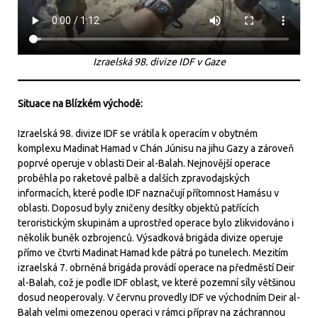
Izraelská 98. divize IDF v Gaze
Situace na Blízkém východě:
Izraelská 98. divize IDF se vrátila k operacím v obytném
komplexu Madinat Hamad v Chán Júnisu na jihu Gazy a zároveň
poprvé operuje v oblasti Deir al-Balah. Nejnovější operace
proběhla po raketové palbě a dalších zpravodajských
informacích, které podle IDF naznačují přítomnost Hamásu v
oblasti. Doposud byly zničeny desítky objektů patřících
teroristickým skupinám a uprostřed operace bylo zlikvidováno i
několik buněk ozbrojenců. Výsadková brigáda divize operuje
přímo ve čtvrti Madinat Hamad kde pátrá po tunelech. Mezitím
izraelská 7. obrněná brigáda provádí operace na předměstí Deir
al-Balah, což je podle IDF oblast, ve které pozemní síly většinou
dosud neoperovaly. V červnu provedly IDF ve východním Deir al-
Balah velmi omezenou operaci v rámci příprav na záchrannou