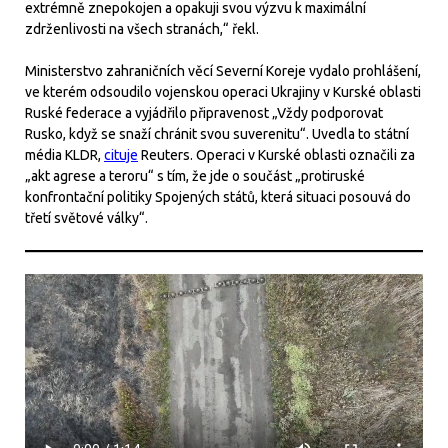
extrémně znepokojen a opakuji svou výzvu k maximální
zdrženlivosti na všech stranách,“ řekl.
Ministerstvo zahraničních věcí Severní Koreje vydalo prohlášení,
ve kterém odsoudilo vojenskou operaci Ukrajiny v Kurské oblasti
Ruské federace a vyjádřilo připravenost „Vždy podporovat
Rusko, když se snaží chránit svou suverenitu“. Uvedla to státní
média KLDR,
cituje
Reuters. Operaci v Kurské oblasti označili za
„akt agrese a teroru“ s tím, že jde o součást „protiruské
konfrontační politiky Spojených států, která situaci posouvá do
třetí světové války“.