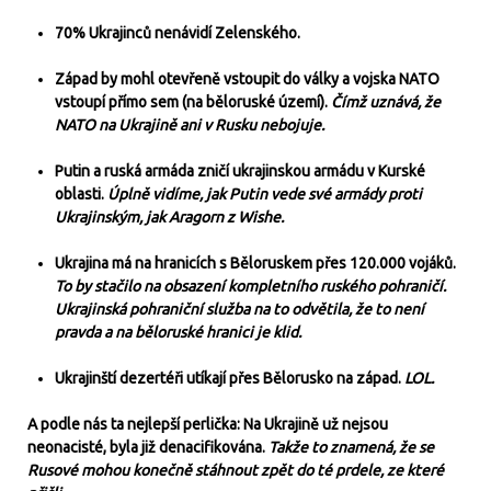
70% Ukrajinců nenávidí Zelenského.
Západ by mohl otevřeně vstoupit do války a vojska NATO
vstoupí přímo sem (na běloruské území).
Čímž uznává, že
NATO na Ukrajině ani v Rusku nebojuje.
Putin a ruská armáda zničí ukrajinskou armádu v Kurské
oblasti.
Úplně vidíme, jak Putin vede své armády proti
Ukrajinským, jak Aragorn z Wishe.
Ukrajina má na hranicích s Běloruskem přes 120.000 vojáků.
To by stačilo na obsazení kompletního ruského pohraničí.
Ukrajinská pohraniční služba na to odvětila, že to není
pravda a na běloruské hranici je klid.
Ukrajinští dezertéři utíkají přes Bělorusko na západ.
LOL.
A podle nás ta nejlepší perlička: Na Ukrajině už nejsou
neonacisté, byla již denacifikována.
Takže to znamená, že se
Rusové mohou konečně stáhnout zpět do té prdele, ze které