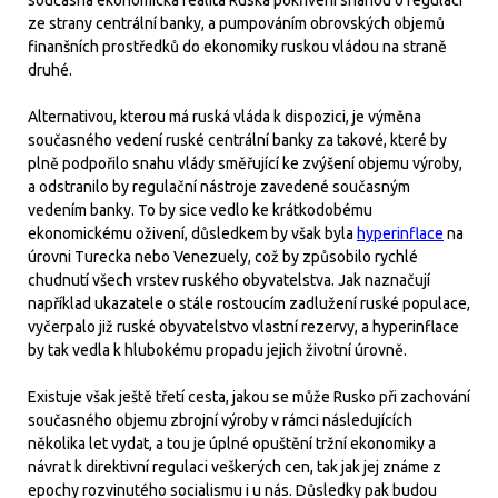
ze strany centrální banky, a pumpováním obrovských objemů
finanšních prostředků do ekonomiky ruskou vládou na straně
druhé.
Alternativou, kterou má ruská vláda k dispozici, je výměna
současného vedení ruské centrální banky za takové, které by
plně podpořilo snahu vlády směřující ke zvýšení objemu výroby,
a odstranilo by regulační nástroje zavedené současným
vedením banky. To by sice vedlo ke krátkodobému
ekonomickému oživení, důsledkem by však byla
hyperinflace
na
úrovni Turecka nebo Venezuely, což by způsobilo rychlé
chudnutí všech vrstev ruského obyvatelstva. Jak naznačují
například ukazatele o stále rostoucím zadlužení ruské populace,
vyčerpalo již ruské obyvatelstvo vlastní rezervy, a hyperinflace
by tak vedla k hlubokému propadu jejich životní úrovně.
Existuje však ještě třetí cesta, jakou se může Rusko při zachování
současného objemu zbrojní výroby v rámci následujících
několika let vydat, a tou je úplné opuštění tržní ekonomiky a
návrat k direktivní regulaci veškerých cen, tak jak jej známe z
epochy rozvinutého socialismu i u nás. Důsledky pak budou