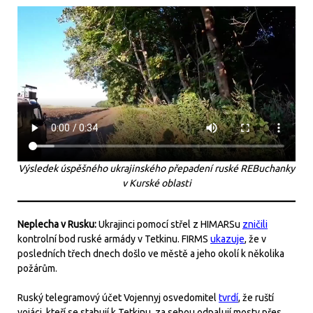
Výsledek úspěšného ukrajinského přepadení ruské REBuchanky
v Kurské oblasti
Neplecha v Rusku:
Ukrajinci pomocí střel z HIMARSu
zničili
kontrolní bod ruské armády v Tetkinu. FIRMS
ukazuje
, že v
posledních třech dnech došlo ve městě a jeho okolí k několika
požárům.
Ruský telegramový účet Vojennyj osvedomitel
tvrdí
, že ruští
vojáci, kteří se stahují k Tetkinu, za sebou odpalují mosty přes