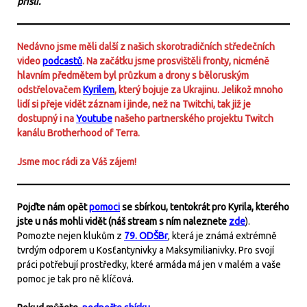
přišli.
Nedávno jsme měli další z našich skorotradičních středečních
video
podcastů
. Na začátku jsme prosvištěli fronty, nicméně
hlavním předmětem byl průzkum a drony s běloruským
odstřelovačem
Kyrilem
, který bojuje za Ukrajinu. Jelikož mnoho
lidí si přeje vidět záznam i jinde, než na Twitchi, tak již je
dostupný i na
Youtube
našeho partnerského projektu Twitch
kanálu Brotherhood of Terra.
Jsme moc rádi za Váš zájem!
Pojďte nám opět
pomoci
se sbírkou, tentokrát pro Kyrila, kterého
jste u nás mohli vidět (náš stream s ním naleznete
zde
).
Pomozte nejen klukům z
79. ODŠBr
, která je známá extrémně
tvrdým odporem u Kosťantynivky a Maksymilianivky. Pro svojí
práci potřebují prostředky, které armáda má jen v malém a vaše
pomoc je tak pro ně klíčová.