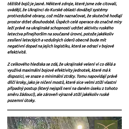
těžiště bojů je jasné. Některé zdroje, které jsme zde citovali,
uvádějí, že Ukrajinci do Kurské oblasti dovážejí systémy
protivzdušné obrany, což může naznačovat, že skutečně hodlají
prostor držet dlouhodobě. Úspěch celé operace do značné míry
leží právě na ukrajinské schopnosti udržet aktivitu ruského
letectva přinejhorším na současné úrovni, potože jakékoliv
zesílení leteckých a vzdušných úderů obecně bude mít
negativní dopad na jejich logistiku, která se odrazí v bojové
efektivitě.
Z celkového hlediska se zdá, že ukrajinské velení ví co dělá a
využívá maximální bojové efektivity jednotek, které má k
dispozici, ve snaze o minimální ztráty. Tomu napovídají právě
dílčí kroky, jako je ničení mostů, které sice velmi ztíží vlastní
případný postup (který nejspíš není na daném úseku z tohoto
směru žádoucí), ale zároveň výrazně ztíží jakékoliv ruské
pozemní útoky.