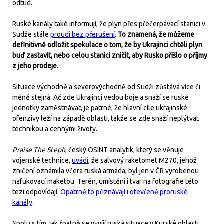
odtud.
Ruské kanály také informují, že plyn přes přečerpávací stanici v
Sudže stále
proudí bez přerušení
.
To znamená, že můžeme
definitivně odložit spekulace o tom, že by Ukrajinci chtěli plyn
buď zastavit, nebo celou stanici zničit, aby Rusko přišlo o příjmy
z jeho prodeje.
Situace východně a severovýchodně od Sudži zůstává více či
méně stejná. Ač zde Ukrajinci vedou boje a snaží se ruské
jednotky zaměstnávat, je patrné, že hlavní cíle ukrajinské
ofenzivy leží na západě oblasti, takže se zde snaží neplýtvat
technikou a cennými životy.
Praise The Steph
, český OSINT analytik, který se věnuje
vojenské technice,
uvádí
, že salvový raketomet M270, jehož
zničení oznámila včera ruská armáda, byl jen v ČR vyrobenou
nafukovací maketou. Terén, umístění i tvar na fotografie této
tezi odpovídají.
Opatrně to přiznávají i otevřeně proruské
kanály
.
Spolu s tím, jak špatně se vyvíjí ruská situace v Kurské oblasti