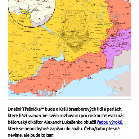
Dnešní Třešnička™ bude o Králi bramborových lidí a perlách,
které hází
sviním.
Ve svém rozhovoru pro ruskou televizi nás
běloruský diktátor Alexandr Lukašenko oblažil
řadou výroků
,
které se nepochybné zapíšou do análu. Čeho/koho přesně
nevíme, ale bude to tam: