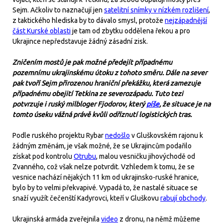
Sejm. Ačkoliv to naznačují jen
satelitní snímky v nízkém rozlišení
,
z taktického hlediska by to dávalo smysl, protože
nejzápadnější
část Kurské oblasti
je tam od zbytku oddělena řekou a pro
Ukrajince nepředstavuje žádný zásadní zisk.
Zničením mostů je pak možné předejít případnému
pozemnímu ukrajinskému útoku z tohoto směru. Dále na sever
pak tvoří Sejm přirozenou hraniční překážku, která zamezuje
případnému obejití Tetkina ze severozápadu. Tuto tezi
potvrzuje i ruský milbloger Fjodorov, který
píše
, že situace je na
tomto úseku vážná právě kvůli odříznutí logistických tras.
Podle ruského projektu Rybar
nedošlo
v Gluškovském rajonu k
žádným změnám, je však možné, že se Ukrajincům podařilo
získat pod kontrolu
Otrubu
, malou vesničku jihovýchodě od
Zvanného, což však nelze potvrdit. Vzhledem k tomu, že se
vesnice nachází nějakých 11 km od ukrajinsko-ruské hranice,
bylo by to velmi překvapivé. Vypadá to, že nastalé situace se
snaží využít čečenští Kadyrovci, kteří v Gluškovu
rabují obchody
.
Ukrajinská armáda zveřejnila
video
z dronu, na němž můžeme