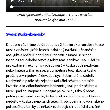
Dron spektakulárně odstraňuje zátaras s desítkou
protitankových min TM-62
Svéráz ®uské ekonomiky
:
Dnes pro vás máme delší rozbor s výhledem ekonomické situace
Ruska v následujících letech, založený na článku finančního
analytika a ředitele oddělení ekonomie a financí ruského
Institutu soudobého rozvoje Nikita Maslennikov. Ten uvádí, že
pro ozdravení ekonomických poměrů v Rusku bude nezbytná
několikaletá těžká recese, srovnatelná s tou, jakou si Rusko
prošlo v první polovině devadesátých let minulého století.
Nezbytné je podle něj zejména radikální seškrtání státních
investic, a to v dlouhodobém horizontu, jinak podle něj hrozí
Rusku pád do stagflace. Dodejme ještě, že by takový obrat
politiky znamenal také to, že by po ukončení invaze na Ukrajinu
nedošlo v Rusku v nejbližších letech k obnovení jeho vojenského
potenciálu, a ten by po několik následujících let zůstal značně