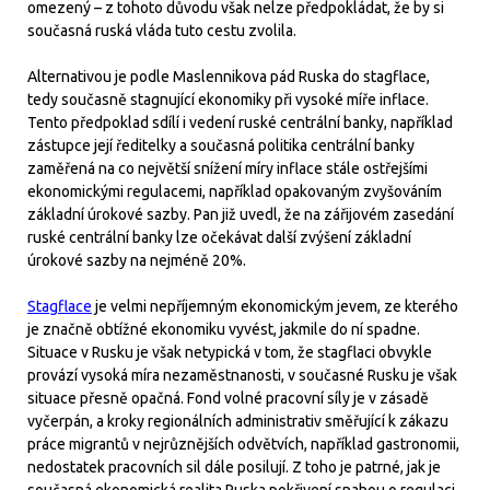
omezený – z tohoto důvodu však nelze předpokládat, že by si
současná ruská vláda tuto cestu zvolila.
Alternativou je podle Maslennikova pád Ruska do stagflace,
tedy současně stagnující ekonomiky při vysoké míře inflace.
Tento předpoklad sdílí i vedení ruské centrální banky, například
zástupce její ředitelky a současná politika centrální banky
zaměřená na co největší snížení míry inflace stále ostřejšími
ekonomickými regulacemi, například opakovaným zvyšováním
základní úrokové sazby. Pan již uvedl, že na zářijovém zasedání
ruské centrální banky lze očekávat další zvýšení základní
úrokové sazby na nejméně 20%.
Stagflace
je velmi nepříjemným ekonomickým jevem, ze kterého
je značně obtížné ekonomiku vyvést, jakmile do ní spadne.
Situace v Rusku je však netypická v tom, že stagflaci obvykle
provází vysoká míra nezaměstnanosti, v současné Rusku je však
situace přesně opačná. Fond volné pracovní síly je v zásadě
vyčerpán, a kroky regionálních administrativ směřující k zákazu
práce migrantů v nejrůznějších odvětvích, například gastronomii,
nedostatek pracovních sil dále posilují. Z toho je patrné, jak je
současná ekonomická realita Ruska pokřivení snahou o regulaci