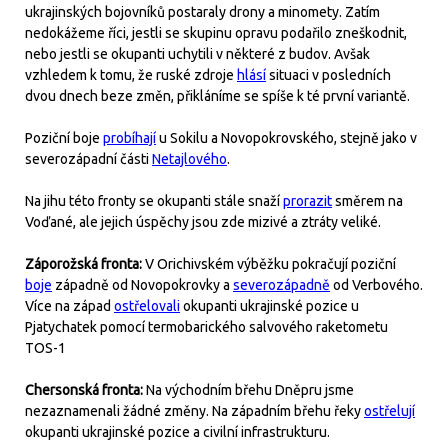
ukrajinských bojovníků postaraly drony a minomety. Zatím
nedokážeme říci, jestli se skupinu opravu podařilo zneškodnit,
nebo jestli se okupanti uchytili v některé z budov. Avšak
vzhledem k tomu, že ruské zdroje
hlásí
situaci v posledních
dvou dnech beze změn, přikláníme se spíše k té první variantě.
Poziční boje
probíhají
u Sokilu a Novopokrovského, stejně jako v
severozápadní části
Netajlového
.
Na jihu této fronty se okupanti stále snaží
prorazit
směrem na
Voďané, ale jejich úspěchy jsou zde mizivé a ztráty veliké.
Záporožská fronta:
V Orichivském výběžku pokračují poziční
boje
západně od Novopokrovky a
severozápadně
od Verbového.
Více na západ
ostřelovali
okupanti ukrajinské pozice u
Pjatychatek pomocí termobarického salvového raketometu
TOS-1
Chersonská fronta:
Na východním břehu Dněpru jsme
nezaznamenali žádné změny. Na západním břehu řeky
ostřelují
okupanti ukrajinské pozice a civilní infrastrukturu.