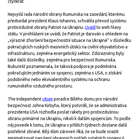
čtyřikrát.
Nejvyšší rada národní obrany Rumunska na zasedání, kterému
předsedal prezident Klaus Iohannis, schválila převod systému
protivzdušné obrany Patriot na Ukrajinu.
Uvádí
to web hlavy
státu. V prohlášení se uvádí, že Patriot je darován s ohledem na
„výrazné zhoršení bezpečnostní situace na Ukrajině“ v důsledku
pokračujících ruských masivních útoků na civilní obyvatelstvo a
infrastrukturu, zejména energetický sektor. Zdůrazněny byly
také další důsledky, zejména pro bezpečnost Rumunska.
Bukurešť poznamenala, že taková podpora je podmíněna
pokračujícím jednáním se spojenci, zejména s USA, o získání
podobného nebo ekvivalentního systému na ochranu
rumunského vzdušného prostoru.
The Independent
cituje
poradce Bílého domu pro národní
bezpečnost Johna Kirbyho, který potvrdil, že se administrativa
prezidenta USA rozhodla poslat rakety pro protivzdušnou
obranu primárně na Ukrajinu, nikoli k dalším spojencům. To podle
něj povede k tomu, že Ukrajina v příštích týdnech dostane další
potřebné zbraně. Bílý dům zároveň říká, že se bude snažit
minimalizovat narušení obranných potřeb ostatních spojenců.