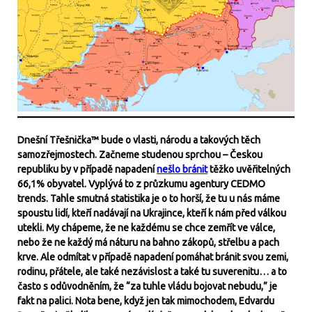
Dnešní Třešnička™ bude o vlasti, národu a takových těch
samozřejmostech. Začneme studenou sprchou – Českou
republiku by v případě napadení
nešlo bránit
těžko uvěřitelných
66,1% obyvatel. Vyplývá to z průzkumu agentury CEDMO
trends. Tahle smutná statistika je o to horší, že tu u nás máme
spoustu lidí, kteří nadávají na Ukrajince, kteří k nám před válkou
utekli. My chápeme, že ne každému se chce zemřít ve válce,
nebo že ne každý má náturu na bahno zákopů, střelbu a pach
krve. Ale odmítat v případě napadení pomáhat bránit svou zemi,
rodinu, přátele, ale také nezávislost a také tu suverenitu… a to
často s odůvodněním, že “za tuhle vládu bojovat nebudu,” je
fakt na palici. Nota bene, když jen tak mimochodem, Edvardu