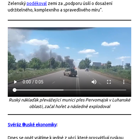
Zelenský
poděkoval
zemi za „podporu úsilí o dosažení
udržitelného, ​​komplexního a spravedlivého míru“.
Ruský náklaďák převážející munici přes Pervomajsk v Luhanské
oblasti, začal hořet a následně explodoval
Svéráz ®uské ekonomiky
:
Dnes se opět vrátíme k jedné z věcí, které prosvětlují ruskou