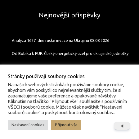
Nejnovější příspěvky
Analýza 1627. dne ruské invaze na Ukrajinu 08.08.2026
Od Bobíka k FUP. Český energetický uzel pro ukrajinské jednotky
Analýza 1626. dne ruské invaze na Ukrajinu 07.08.2026
Stránky používají soubory cookies
Na našich webových stránkách používáme soubory cookie,
abychom vám poskytli co nejrelevantnější služby tím, že si
zapamatujeme vaše preference a opakované návštěvy.
Kliknutím na tlačítko "Přijmout vše" souhlasíte s používáním
VŠECH souborů cookie. Můžete však navštívit "Nastavení
souborů cookie" a poskytnout kontrolovaný souhlas..
Nastavení cookies
Přijmout vše
© valka.online | Vydavatel: Jan Tofl, Plzeň | ISSN 3029-
6420