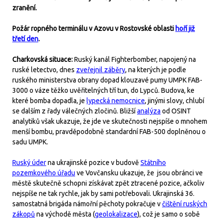
zranění.
Požár ropného terminálu v Azovu v Rostovské oblasti
hoří již
třetí den
.
Charkovská situace:
Ruský kanál Fighterbomber, napojený na
ruské letectvo, dnes
zveřejnil záběry
, na kterých je podle
ruského ministerstva obrany dopad klouzavé pumy UMPK FAB-
3000 o váze těžko uvěřitelných tří tun, do Lypců. Budova, ke
které bomba dopadla, je
lypecká nemocnice
, jinými slovy, chlubí
se dalším z řady válečných zločinů. Bližší
analýza
od OSINT
analytiků však ukazuje, že jde ve skutečnosti nejspíše o mnohem
menší bombu, pravděpodobně standardní FAB-500 doplněnou o
sadu UMPK.
Ruský úder
na ukrajinské pozice v budově
Státního
pozemkového úřadu
ve Vovčansku ukazuje, že jsou obránci ve
městě skutečně schopni získávat zpět ztracené pozice, ačkoliv
nejspíše ne tak rychle, jak by sami potřebovali. Ukrajinská 36.
samostatná brigáda námořní pěchoty pokračuje v
čištění ruských
zákopů
na východě města (
geolokalizace
), což je samo o sobě