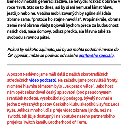
Benešovi několik generací zazlívá, že nevydal rozkaz k obraně v
roce 1938. Stát se to dnes, asi by si ani nemusel lámat hlavu,
jestli jo nebo ne. Většina mobilizovaných by agilně skládala
zbraně sama, “protože ho stejně nevolila”. Propánakrále, obrana
země není obrana vlády! Bojovali bychom přece za budoucnost
našich dětí, naše domovy, odkaz předků, ale hlavně také za
svobodu a rovnou páteř.
Pokud by někoho zajímalo, jak by asi mohla podobná invaze do
ČR vypadat, může se podívat od našeho
aprílového speciálu
.
A pozor! Nedávno jsme měli další z našich skorotradičních
středečních
video podcastů
. Na začátku jsme prosvištěli fronty,
nicméně hlavním tématem bylo „Jak psát o válce“. Jako host
nám opět sekundoval český spisovatel (pod pseudonymem
František Kotleta), vysokoškolský pedagog, bývalý novinář a
jedna z výrazných postav Českého klubu skeptiků Sisyfos; Leoš
Kyša. Jelikož mnoho lidí si přeje vidět záznam i jinde, než na
Twitchi, tak již je dostupný i na Youtube našeho partnerského
projektu Twitch kanálu Brotherhood of Terra.