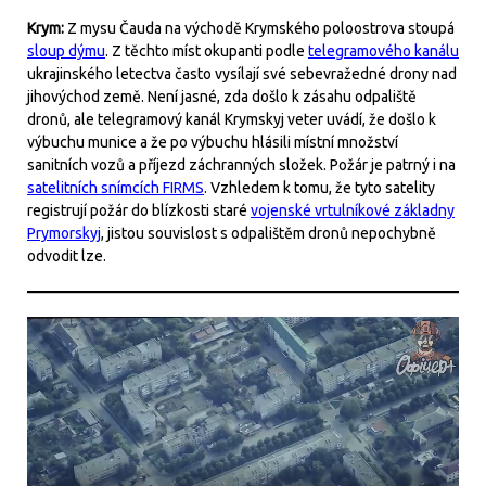
Krym:
Z mysu Čauda na východě Krymského poloostrova stoupá
sloup dýmu
. Z těchto míst okupanti podle
telegramového kanálu
ukrajinského letectva často vysílají své sebevražedné drony nad
jihovýchod země. Není jasné, zda došlo k zásahu odpaliště
dronů, ale telegramový kanál Krymskyj veter uvádí, že došlo k
výbuchu munice a že po výbuchu hlásili místní množství
sanitních vozů a příjezd záchranných složek. Požár je patrný i na
satelitních snímcích FIRMS
. Vzhledem k tomu, že tyto satelity
registrují požár do blízkosti staré
vojenské vrtulníkové základny
Prymorskyj
, jistou souvislost s odpalištěm dronů nepochybně
odvodit lze.