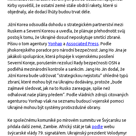
Kirby vysvětlil, že ostatní země stále obdrží rakety, které si
objednaly, ale dodací lhůty budou trvat déle.
Jižní Korea odsoudila dohodu o strategickém partnerství mezi
Ruskem a Severní Koreou a uvedla, že plánuje přehodnotit svůj
postoj k tomu, že Ukrajině dosud neposkytuje smrtící zbraně.
Píšou o tom agentury
Yonhap
a
Associated Press
. Podle
jihokorejského poradce pro národní bezpečnost Jang Ho Jina je
jakákoli spolupráce, která přispěje k vojenskému posílení
Severní Koreje, porušením rezolucí Rady bezpečnosti OSN a
podléhá mezinárodní kontrole a sankcím. Jang Ho Jin dodal, že
Jižní Korea bude udržovat “strategickou nejistotu” ohledně typů
zbraní, které mohou být na Ukrajinu dodávány, protože „bude
zajímavé sledovat, jak na to Rusko zareaguje, spíše než
odhalovat naše plány předem“. Podle vládních zdrojů citovaných
agenturou Yonhap však na seznamu budoucí vojenské pomoci
Ukrajině mohou být systémy protivzdušné obrany.
Ke společnému komuniké po mírovém summitu ve Švýcarsku se
přidala další země, Zambie. Africký stát je tak
podle
webu
švýcarské vlády 79. signatářem. Ukrajinský prezident Volodymyr