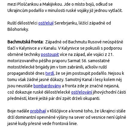
mezi Ploščankou a Makijivkou. Jde o místo bojů, odkud se
Ukrajincům podařilo v minulosti ruské vojáky již jednou vytlačit.
Ruští dělostřelci
ostřelují
Serebrjanku, lěžící západně od
Bilohorivky.
Bachmutská fronta:
Západně od Bachmutu Rusové neúspěšně
tlačí v Kalynivce a v Kanalu. V Kalynivce se pokusili s podporou
obrněné techniky
postoupit
více na západ, ale vojáci z 21.
motorizovaného pěšího praporu Sarmat 56. samostatné
motostřelecké brigády jim v tom zabránili, ačkoliv ruští
propagandisté dnes
tvrdí
, že se jim postoupit podařilo. Nejsou k
tomu však žádné jasné důkazy. Samotný Kanal i lesy kolem něj
jsou neustále
bombardovány
a fronta zde je značně nejasná,
což dokazuje ruské dělostřelecké
ostřelování
jihovýchodní části
předměstí, které ještě pár dní zpět drželi okupanti.
Boje nadále
probíhají
v Kliščijivce a kromě toho, že Ukrajinci stále
drží dominantní opevněné výšiny na sever od vesnice není úplně
jasné kudy přesně vede frontová linie.