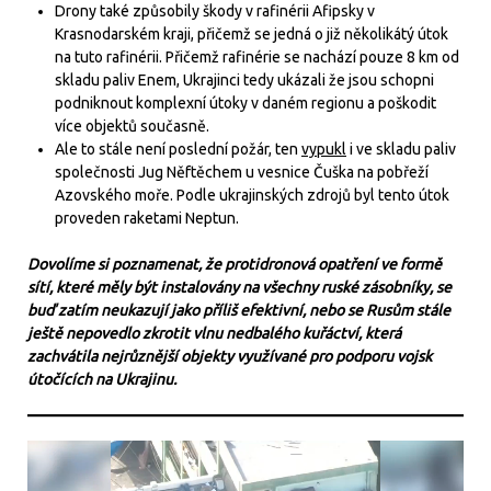
Drony také způsobily škody v rafinérii Afipsky v
Krasnodarském kraji, přičemž se jedná o již několikátý útok
na tuto rafinérii. Přičemž rafinérie se nachází pouze 8 km od
skladu paliv Enem, Ukrajinci tedy ukázali že jsou schopni
podniknout komplexní útoky v daném regionu a poškodit
více objektů současně.
Ale to stále není poslední požár, ten
vypukl
i ve skladu paliv
společnosti Jug Něftěchem u vesnice Čuška na pobřeží
Azovského moře. Podle ukrajinských zdrojů byl tento útok
proveden raketami Neptun.
Dovolíme si poznamenat, že protidronová opatření ve formě
sítí, které měly být instalovány na všechny ruské zásobníky, se
buď zatím neukazují jako příliš efektivní, nebo se Rusům stále
ještě nepovedlo zkrotit vlnu nedbalého kuřáctví, která
zachvátila nejrůznější objekty využívané pro podporu vojsk
útočících na Ukrajinu.