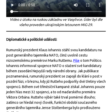
Video z útoku na ruskou základnu ve Vasylivce. Úder byl dle
všeho proveden ukrajinským letounem MiG-29.
Diplomatické a politické události:
Rumunský prezident Klaus Iohannis stáhl svou kandidaturu na
post generálního tajemníka NATO, čímž uvolnil cestu
nizozemskému premiérovi Marku Ruttemu.
Píše
o tom Politico.
Iohannis informoval spojence NATO o stažení své kandidatury
během zasedání Nejvyšší rady národní obrany. Jak publikace
poznamenává, rumunský prezident se zapojil do klání o post v
pozdní fázi, v březnu, kdy již Rutteho podpořily dvě třetiny všech
spojenců. Během své tříměsíční kampaně získal Johannis pouze
jeden hlas mezi 32 spojenci, a to od maďarského premiéra
Viktora Orbána. Rutteho výběr také trval poměrně dlouho;
zatímco se hledal nový člověk, funkční období současného
generálního tajemníka Jense Stoltenberga bylo prodlouženo