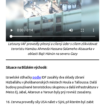
Letouny IAF provedly přesný a cílený úder s cílem zlikvidovat
teroristu Hamásu Ahmeda Hassana Salameho Alsauarka v
oblasti Bajt Hánún na severu Gazy
Situace na Blízkém východě:
Izraelské stíhačky
podle
IDF zasáhly dva sklady zbraní
Hizballáhu v jiholibanonských městech Houla a Talloussa. Další
budovy používané teroristickou skupinou a další infrastruktura v
Meiss Ej Jabal, Aitaroun a Yaroun byly prý rovněž zasaženy.
16. června provedly síly USA nálet v Sýrii, při kterém byl zabit