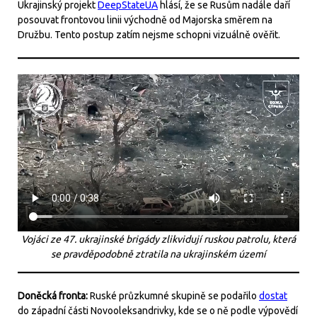
Ukrajinský projekt
DeepStateUA
hlásí, že se Rusům nadále daří
posouvat frontovou linii východně od Majorska směrem na
Družbu. Tento postup zatím nejsme schopni vizuálně ověřit.
Vojáci ze 47. ukrajinské brigády zlikvidují ruskou patrolu, která
se pravděpodobně ztratila na ukrajinském území
Doněcká fronta:
Ruské průzkumné skupině se podařilo
dostat
do západní části Novooleksandrivky, kde se o ně podle výpovědí