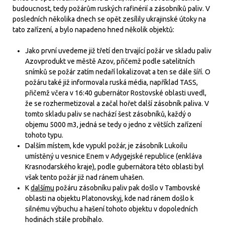
budoucnost, tedy požárům ruských rafinérií a zásobníků paliv. V
posledních několika dnech se opět zesílily ukrajinské útoky na
tato zařízení, a bylo napadeno hned několik objektů:
Jako první uvedeme již třetí den trvající požár ve skladu paliv
Azovprodukt ve městě Azov, přičemž podle satelitních
snímků se požár zatím nedaří lokalizovat a ten se dále šíří. O
požáru také již informovala ruská média, například TASS,
přičemž včera v 16:40 gubernátor Rostovské oblasti uvedl,
že se rozhermetizoval a začal hořet další zásobník paliva. V
tomto skladu paliv se nachází šest zásobníků, každý o
objemu 5000 m3, jedná se tedy o jedno z větších zařízení
tohoto typu.
Dalším místem, kde vypukl požár, je zásobník Lukoilu
umístěný u vesnice Enem v Adygejské republice (enkláva
Krasnodarského kraje), podle gubernátora této oblasti byl
však tento požár již nad ránem uhašen.
K
dalšímu
požáru zásobníku paliv pak došlo v Tambovské
oblasti na objektu Platonovskyj, kde nad ránem došlo k
silnému výbuchu a hašení tohoto objektu v dopoledních
hodinách stále probíhalo.