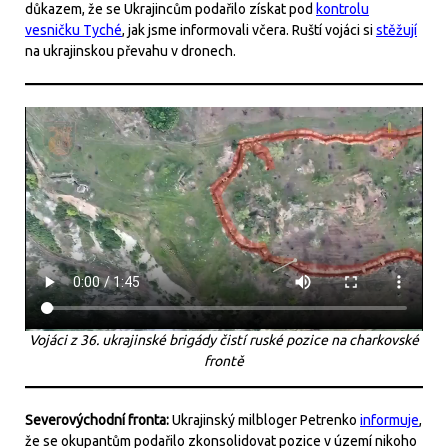
důkazem, že se Ukrajincům podařilo získat pod
kontrolu
vesničku Tyché
, jak jsme informovali včera. Ruští vojáci si
stěžují
na ukrajinskou převahu v dronech.
Vojáci z 36. ukrajinské brigády čistí ruské pozice na charkovské
frontě
Severovýchodní fronta:
Ukrajinský milbloger Petrenko
informuje
,
že se okupantům podařilo zkonsolidovat pozice v území nikoho