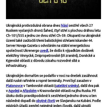
Ukrajinská protivzdušná obrana dnes
hlásí
sestřel všech 27
Ruskem vyslaných dronů Šahed, čtyř střel s plochou dráhou letu
Ch-101/555 a jednu ze dvou střel Ch-59. Okupanti na ukrajinské
území také zaútočili třemi balistickými střelami Iskander-M.
Server Novaja Gazeta s odvoláním na státní energetickou
společnost Ukrenergo
uvedl
, že došlo k výpadkům dodávek
elektřiny Vinnycké, Dnipropetrovské (tři zranění), Doněcké a
Kyjevské oblasti z důvodu zásahu rozvodné sítě a
infrastruktury.
Ukrajinským dornařům se podařilo v noci na dnešek zasáhnout
další ruské rafinérie a ropné terminály. První byl zasažen v
Platonovce
v Tambovské oblasti (
satelitní snímky
), další dva pak
v
Agydeji
a
Afipském
v Krasnodarské oblasti na jihu Ruska. Při
útoku došlo pravděpodobně k sestřelení jednoho dronu a ten
následně dopadl do
obytné čtvrti
ve Slavjansku na Kubáni. Podle
místních úřadů zemřel nejméně jeden člověk, další utrpěli