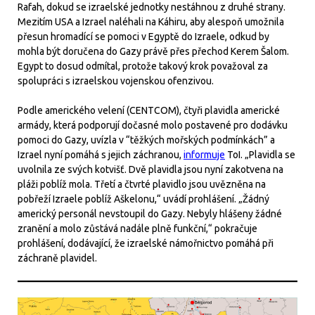
Rafah, dokud se izraelské jednotky nestáhnou z druhé strany.
Mezitím USA a Izrael naléhali na Káhiru, aby alespoň umožnila
přesun hromadící se pomoci v Egyptě do Izraele, odkud by
mohla být doručena do Gazy právě přes přechod Kerem Šalom.
Egypt to dosud odmítal, protože takový krok považoval za
spolupráci s izraelskou vojenskou ofenzivou.
Podle amerického velení (CENTCOM), čtyři plavidla americké
armády, která podporují dočasné molo postavené pro dodávku
pomoci do Gazy, uvízla v “těžkých mořských podmínkách” a
Izrael nyní pomáhá s jejich záchranou,
informuje
ToI. „Plavidla se
uvolnila ze svých kotvišť. Dvě plavidla jsou nyní zakotvena na
pláži poblíž mola. Třetí a čtvrté plavidlo jsou uvězněna na
pobřeží Izraele poblíž Aškelonu,“ uvádí prohlášení. „Žádný
americký personál nevstoupil do Gazy. Nebyly hlášeny žádné
zranění a molo zůstává nadále plně funkční,“ pokračuje
prohlášení, dodávající, že izraelské námořnictvo pomáhá při
záchraně plavidel.