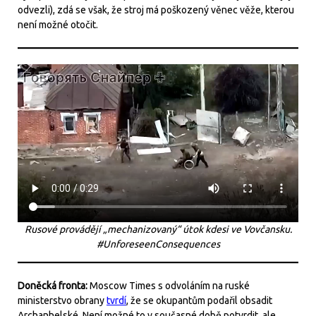
odvezli), zdá se však, že stroj má poškozený věnec věže, kterou
není možné otočit.
Rusové provádějí „mechanizovaný“ útok kdesi ve Vovčansku.
#UnforeseenConsequences
Doněcká fronta:
Moscow Times s odvoláním na ruské
ministerstvo obrany
tvrdí
, že se okupantům podařil obsadit
Archanhelské. Není možné to v současné době potvrdit, ale