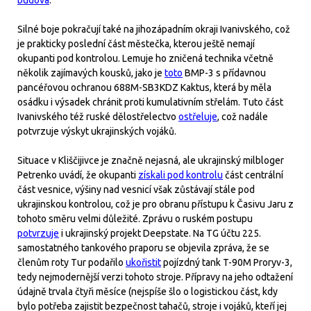
budova
.
Silné boje pokračují také na jihozápadním okraji Ivanivského, což
je prakticky poslední část městečka, kterou ještě nemají
okupanti pod kontrolou. Lemuje ho zničená technika včetně
několik zajímavých kousků, jako je
toto
BMP-3 s přídavnou
pancéřovou ochranou 688M-SB3KDZ Kaktus, která by měla
osádku i výsadek chránit proti kumulativním střelám. Tuto část
Ivanivského též ruské dělostřelectvo
ostřeluje
, což nadále
potvrzuje výskyt ukrajinských vojáků.
Situace v Kliščijivce je značně nejasná, ale ukrajinský milbloger
Petrenko uvádí, že okupanti
získali pod kontrolu
část centrální
část vesnice, výšiny nad vesnicí však zůstávají stále pod
ukrajinskou kontrolou, což je pro obranu přístupu k Časivu Jaru z
tohoto směru velmi důležité. Zprávu o ruském postupu
potvrzuje
i ukrajinský projekt Deepstate. Na TG účtu 225.
samostatného tankového praporu se objevila zpráva, že se
členům roty Tur podařilo
ukořistit
pojízdný tank T-90M Proryv-3,
tedy nejmodernější verzi tohoto stroje. Přípravy na jeho odtažení
údajně trvala čtyři měsíce (nejspíše šlo o logistickou část, kdy
bylo potřeba zajistit bezpečnost tahačů, stroje i vojáků, kteří jej