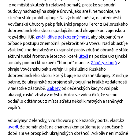
je ve městě skutečně relativně pomalý, protože se soudní
budovy nacházejí na stejné úrovni, jako areál nemocnice, ve
kterém stále probíhají boje. Na východě města, na předměstí
Vovčanské Chutory pak příslušníci praporu Teror z Běloruského
dobrovolnického sboru spadajícího pod ukrajinskou vojenskou
rozvědku HUR
zničili dříve poškozený most
, aby okupantům v
případě postupu znemožnili překročit řeku Vovču. Nad oblastí je
však kvůli nedostatečné ukrajinské protivzdušné obraně je stále
aktivní ruské frontové letectvo, které
útočí
na pozice ukrajinské
armády pomocí klouzavé i “hloupé” munice.
Záběry z bojů
z
okraje Vovčansku pak zveřejnili i příslušníci Ruského
dobrovolnického sboru, který bojuje na straně Ukrajiny. Z nich je
patrné, že ukrajinské ozbrojené síly bojují na krátké vzdálenosti
v městské zástavbě.
Záběry
od čečenských kadyrovců pak
ukazují, ruské ztráty z města. Autor ve videu říká, že se mu
podařilo odtáhnout z místa střetu několik mrtvých a raněných
vojáků.
Volodymyr Zelenskyj v rozhovoru pro kazašský portál vlast.kz
uvedl
, že poměr ztrát na charkovském průlomu je v současné
době 1:8 ve prospěch ukrajinských obránců. Ačkoliv není možné