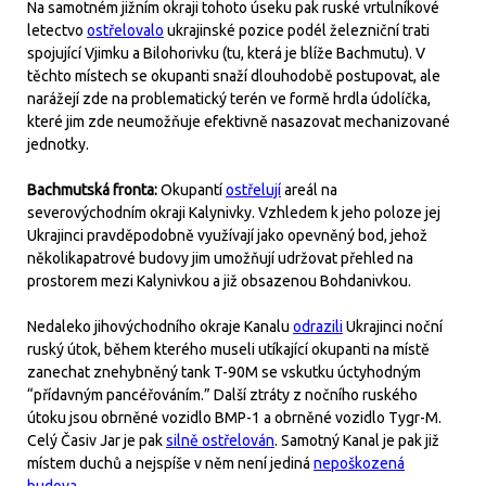
Na samotném jižním okraji tohoto úseku pak ruské vrtulníkové
letectvo
ostřelovalo
ukrajinské pozice podél železniční trati
spojující Vjimku a Bilohorivku (tu, která je blíže Bachmutu). V
těchto místech se okupanti snaží dlouhodobě postupovat, ale
narážejí zde na problematický terén ve formě hrdla údolíčka,
které jim zde neumožňuje efektivně nasazovat mechanizované
jednotky.
Bachmutská fronta:
Okupantí
ostřelují
areál na
severovýchodním okraji Kalynivky. Vzhledem k jeho poloze jej
Ukrajinci pravděpodobně využívají jako opevněný bod, jehož
několikapatrové budovy jim umožňují udržovat přehled na
prostorem mezi Kalynivkou a již obsazenou Bohdanivkou.
Nedaleko jihovýchodního okraje Kanalu
odrazili
Ukrajinci noční
ruský útok, během kterého museli utíkající okupanti na místě
zanechat znehybněný tank T-90M se vskutku úctyhodným
“přídavným pancéřováním.” Další ztráty z nočního ruského
útoku jsou obrněné vozidlo BMP-1 a obrněné vozidlo Tygr-M.
Celý Časiv Jar je pak
silně ostřelován
. Samotný Kanal je pak již
místem duchů a nejspíše v něm není jediná
nepoškozená