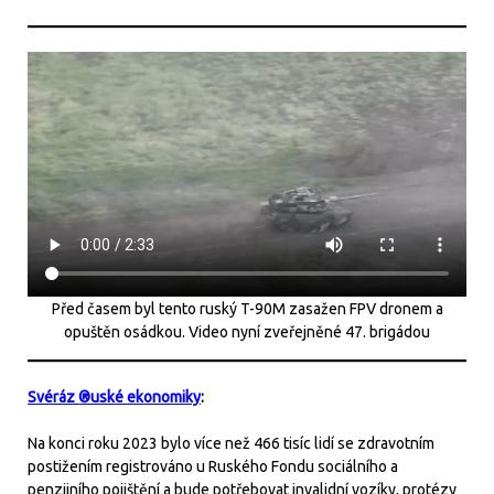
Před časem byl tento ruský T-90M zasažen FPV dronem a
opuštěn osádkou. Video nyní zveřejněné 47. brigádou
Svéráz ®uské ekonomiky
:
Na konci roku 2023 bylo více než 466 tisíc lidí se zdravotním
postižením registrováno u Ruského Fondu sociálního a
penzijního pojištění a bude potřebovat invalidní vozíky, protézy