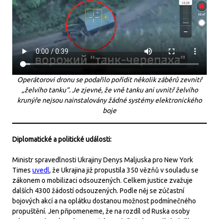
Operátorovi dronu se podařilo pořídit několik záběrů zevnitř
„želvího tanku“. Je zjevné, že vně tanku ani uvnitř želvího
krunýře nejsou nainstalovány žádné systémy elektronického
boje
Diplomatické a politické události:
Ministr spravedlnosti Ukrajiny Denys Maljuska pro New York
Times
uvedl
, že Ukrajina již propustila 350 vězňů v souladu se
zákonem o mobilizaci odsouzených. Celkem justice zvažuje
dalších 4300 žádostí odsouzených. Podle něj se zúčastní
bojových akcí a na oplátku dostanou možnost podmínečného
propuštění. Jen připomeneme, že na rozdíl od Ruska osoby