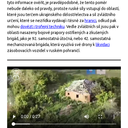
tyto informace ověřit, je pravděpodobné, že tento poměr
nebude daleko od pravdy, protože ruské síly vstupují do oblastí,
které jsou terčem ukrajinského dělostřelectva a sil zvláštního
určení, které se nezřídka vydávají i těsně za
hranici
, odkud pak
mohou
dovézt i trofejní techniku
. Vedle zvláštních sil jsou pak v
oblasti nasazeny bojové prapory ostřílených a zkušených
brigád, jako je 92. samostatná útočná, nebo 42. samostatná
mechanizovaná brigáda, která využívá své drony k
likvidaci
zásobovacích vozidel v ruském pohraničí.