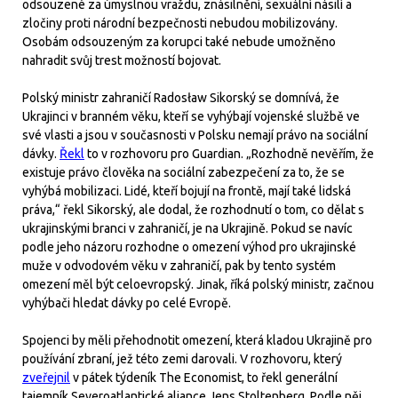
odsouzené za úmyslnou vraždu, znásilnění, sexuální násilí a
zločiny proti národní bezpečnosti nebudou mobilizovány.
Osobám odsouzeným za korupci také nebude umožněno
nahradit svůj trest možností bojovat.
Polský ministr zahraničí Radosław Sikorský se domnívá, že
Ukrajinci v branném věku, kteří se vyhýbají vojenské službě ve
své vlasti a jsou v současnosti v Polsku nemají právo na sociální
dávky.
Řekl
to v rozhovoru pro Guardian. „Rozhodně nevěřím, že
existuje právo člověka na sociální zabezpečení za to, že se
vyhýbá mobilizaci. Lidé, kteří bojují na frontě, mají také lidská
práva,“ řekl Sikorský, ale dodal, že rozhodnutí o tom, co dělat s
ukrajinskými branci v zahraničí, je na Ukrajině. Pokud se navíc
podle jeho názoru rozhodne o omezení výhod pro ukrajinské
muže v odvodovém věku v zahraničí, pak by tento systém
omezení měl být celoevropský. Jinak, říká polský ministr, začnou
vyhýbači hledat dávky po celé Evropě.
Spojenci by měli přehodnotit omezení, která kladou Ukrajině pro
používání zbraní, jež této zemi darovali. V rozhovoru, který
zveřejnil
v pátek týdeník The Economist, to řekl generální
tajemník Severoatlantické aliance Jens Stoltenberg. Podle něj