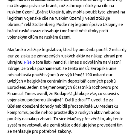
má Ukrajina právo se bránit, což zahrnuje i útoky na cíle na
ruském území. „Bránit Ukrajině, aby mohla použít tyto zbraně na
legitimní vojenské cíle na ruském území, jí velmi ztěžuje
obranu,“ řekl Stoltenberg. Podle něj legitimní právo Ukrajiny se
bránit ruské invazi obsahuje i možnost vést útoky proti
vojenským cílům na ruském území.
Maďarsko zdržuje legislativu, která by umožnila použít 2 miliardy
eur ze zisku ze zmrazených ruských aktiv na nákup zbraní pro
Ukrajinu.
Píše
o tom list Financial Times s odvoláním na vlastní
zdroje. Je třeba poznamenat, že tento měsíc Evropská unie
odsouhlasila použití výnosů ve výši téměř 190 miliard eur
uvízlých v belgickém centrálním depozitáři cenných papírů
Euroclear. Jeden z nejmenovaných účastníků rozhovoru pro
Financial Times uvedl, že Budapešť „blokuje vše, co souvisí s
vojenskou podporou Ukrajině“. Další zdroj FT uvedl, že za
účelem dosažení dohody nabídli představitelé EU Maďarsku
kompromis, podle něhož prostředky z ruských aktiv nebudou
použity na nákup zbraní. To sice Maďary přesvědčilo, aby tento
systém nevetovali, ale země stále oddaluje jeho provedení tím,
že nehlasuje pro potřebné zákony.