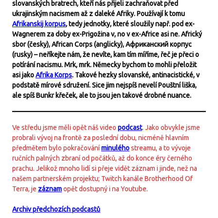
slovanských bratrech, kteří nás přijeli zachraňovat před
ukrajinským nacismem až z daleké Afriky. Používají k tomu
Afrikanskij korpus
, tedy jednotky, které sloužily např. pod ex-
Wagnerem za doby ex-Prigožina v, no v ex-Africe asi ne. Africký
sbor (česky), African Corps (anglicky), Африканский корпус
(rusky) – neříkejte nám, že nevíte, kam tím míříme, řeč je přeci o
potírání nacismu. Mrk, mrk. Německy bychom to mohli přeložit
asi jako
Afrika Korps
. Takové hezky slovanské, antinacistické, v
podstatě mírové sdružení. Sice jim nejspíš nevelí Pouštní liška,
ale spíš Bunkr křeček, ale to jsou jen takové drobné nuance.
Ve středu jsme měli opět náš video
podcast
. Jako obvykle jsme
probrali vývoj na frontě za poslední dobu, nicméně hlavním
předmětem bylo pokračování
minulého
streamu, a to vývoje
ručních palných zbraní od počátků, až do konce éry černého
prachu. Jelikož mnoho lidí si přeje vidět záznam i jinde, než na
našem partnerském projektu; Twitch kanále Brotherhood Of
Terra, je
záznam
opět dostupný i na Youtube.
Archiv předchozích podcastů