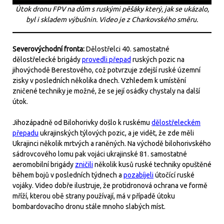
Útok dronu FPV na dům s ruskými pěšáky který, jak se ukázalo,
byl i skladem výbušnin. Video je z Charkovského směru.
Severovýchodní fronta:
Dělostřelci 40. samostatné
dělostřelecké brigády
provedli přepad
ruských pozic na
jihovýchodě Berestového, což potvrzuje zdejší ruské územní
zisky v posledních několika dnech. Vzhledem k umístění
zničené techniky je možné, že se její osádky chystaly na další
útok.
Jihozápadně od Bilohorivky došlo k ruskému
dělostřeleckém
přepadu
ukrajinských týlových pozic, a je vidět, že zde měli
Ukrajinci několik mrtvých a raněných. Na východě bilohorivského
sádrovcového lomu pak vojáci ukrajinské 81. samostatné
aeromobilní brigády
zničili
několik kusů ruské techniky opuštěné
během bojů v posledních týdnech a
pozabíjeli
útočící ruské
vojáky. Video dobře ilustruje, že protidronová ochrana ve formě
mříží, kterou obě strany používají, má v případě útoku
bombardovacího dronu stále mnoho slabých míst.