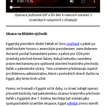
Operace jednotek IDF a Šin Bet k nalezení ostatků 3
izraelských rukojmích v Džabalíji
Situace na Blízkém východě:
Egyptský prezident Abdel-Fattah el-Sissi
souhlasil
v pátek po
telefonickém hovoru s americkým prezidentem Joem Bidenem
dočasně posílat humanitární pomoc a palivo pro OSN přes
izraelský přechod Kerem Šalom, dokud nebudou zavedeny
právní mechanismy pro opětovné otevření hraničního přechodu
Rafah z palestinské strany. Toto oznámení představuje úspěch
pro Bidenovu administrativu, která v posledních dnech tlačila na
Egypt, aby tento krok učinil.
Pomoc se hromadí v Egyptě od té doby, co Izrael zahájil operaci
převzetí kontroly nad palestinskou stranou hraničního přechodu
Rafah s Egyptem dne 7. května. Nechtěje být vnímáni jako
spolupachatelé izraelské okupace, Egypt
odmítal
znovu otevřít