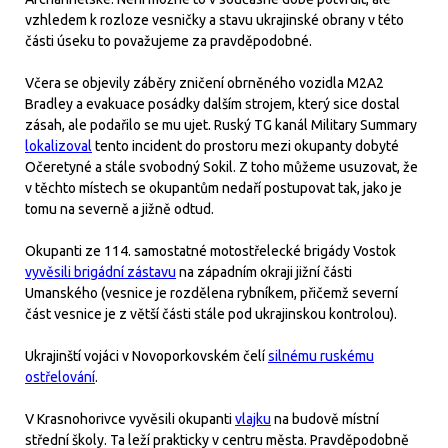
vzhledem k rozloze vesničky a stavu ukrajinské obrany v této
části úseku to považujeme za pravděpodobné.
Včera se objevily záběry zničení obrněného vozidla M2A2
Bradley a evakuace posádky dalším strojem, který sice dostal
zásah, ale podařilo se mu ujet. Ruský TG kanál Military Summary
lokalizoval
tento incident do prostoru mezi okupanty dobyté
Očeretyné a stále svobodný Sokil. Z toho můžeme usuzovat, že
v těchto místech se okupantům nedaří postupovat tak, jako je
tomu na severně a jižně odtud.
Okupanti ze 114. samostatné motostřelecké brigády Vostok
vyvěsili brigádní zástavu
na západním okraji jižní části
Umanského (vesnice je rozdělena rybníkem, přičemž severní
část vesnice je z větší části stále pod ukrajinskou kontrolou).
Ukrajinští vojáci v Novoporkovském čelí
silnému ruskému
ostřelování
.
V Krasnohorivce vyvěsili okupanti
vlajku
na budově místní
střední školy. Ta leží prakticky v centru města. Pravděpodobně