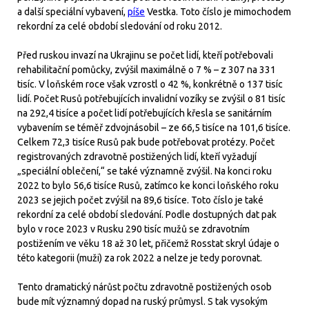
a další speciální vybavení,
píše
Vestka. Toto číslo je mimochodem
rekordní za celé období sledování od roku 2012.
Před ruskou invazí na Ukrajinu se počet lidí, kteří potřebovali
rehabilitační pomůcky, zvýšil maximálně o 7 % – z 307 na 331
tisíc. V loňském roce však vzrostl o 42 %, konkrétně o 137 tisíc
lidí. Počet Rusů potřebujících invalidní vozíky se zvýšil o 81 tisíc
na 292,4 tisíce a počet lidí potřebujících křesla se sanitárním
vybavením se téměř zdvojnásobil – ze 66,5 tisíce na 101,6 tisíce.
Celkem 72,3 tisíce Rusů pak bude potřebovat protézy. Počet
registrovaných zdravotně postižených lidí, kteří vyžadují
„speciální oblečení,“ se také významně zvýšil. Na konci roku
2022 to bylo 56,6 tisíce Rusů, zatímco ke konci loňského roku
2023 se jejich počet zvýšil na 89,6 tisíce. Toto číslo je také
rekordní za celé období sledování. Podle dostupných dat pak
bylo v roce 2023 v Rusku 290 tisíc mužů se zdravotním
postižením ve věku 18 až 30 let, přičemž Rosstat skryl údaje o
této kategorii (muži) za rok 2022 a nelze je tedy porovnat.
Tento dramatický nárůst počtu zdravotně postižených osob
bude mít významný dopad na ruský průmysl. S tak vysokým