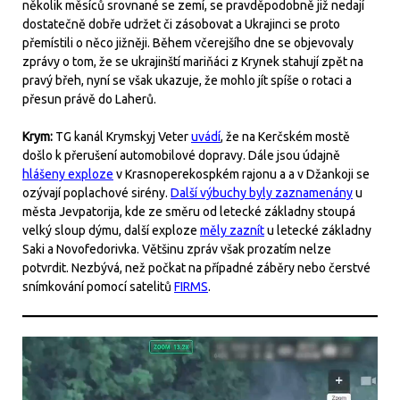
několik měsíců srovnané se zemí, se pravděpodobně již nedají
dostatečně dobře udržet či zásobovat a Ukrajinci se proto
přemístili o něco jižněji. Během včerejšího dne se objevovaly
zprávy o tom, že se ukrajinští mariňáci z Krynek stahují zpět na
pravý břeh, nyní se však ukazuje, že mohlo jít spíše o rotaci a
přesun právě do Laherů.
Krym:
TG kanál Krymskyj Veter
uvádí
, že na Kerčském mostě
došlo k přerušení automobilové dopravy. Dále jsou údajně
hlášeny exploze
v Krasnoperekospkém rajonu a a v Džankoji se
ozývají poplachové sirény.
Další výbuchy byly zaznamenány
u
města Jevpatorija, kde ze směru od letecké základny stoupá
velký sloup dýmu, další exploze
měly zaznít
u letecké základny
Saki a Novofedorivka. Většinu zpráv však prozatím nelze
potvrdit. Nezbývá, než počkat na případné záběry nebo čerstvé
snímkování pomocí satelitů
FIRMS
.