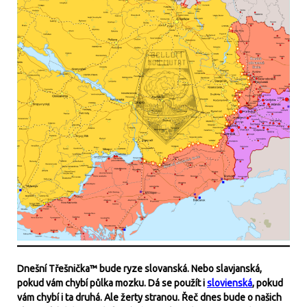
Dnešní Třešnička™ bude ryze slovanská.
Nebo slavjanská,
pokud vám chybí půlka mozku. Dá se použít i
slovienská
, pokud
vám chybí i ta druhá. Ale žerty stranou. Řeč dnes bude o našich