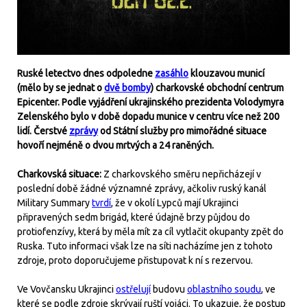
Ruské letectvo dnes odpoledne
zasáhlo
klouzavou municí
(mělo by se jednat o
dvě bomby
) charkovské obchodní centrum
Epicenter. Podle vyjádření ukrajinského prezidenta Volodymyra
Zelenského bylo v době dopadu munice v centru více než 200
lidí. Čerstvé
zprávy
od Státní služby pro mimořádné situace
hovoří nejméně o dvou mrtvých a 24 raněných.
Charkovská situace:
Z charkovského směru nepřicházejí v
poslední době žádné významné zprávy, ačkoliv ruský kanál
Military Summary
tvrdí
, že v okolí Lypců mají Ukrajinci
připravených sedm brigád, které údajně brzy půjdou do
protiofenzívy, která by měla mít za cíl vytlačit okupanty zpět do
Ruska. Tuto informaci však lze na síti nacházíme jen z tohoto
zdroje, proto doporučujeme přistupovat k ní s rezervou.
Ve Vovčansku Ukrajinci
ostřelují
budovu
oblastního soudu
, ve
které se podle zdroje skrývají ruští vojáci. To ukazuje, že postup