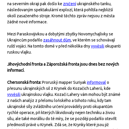
na severním okraji pak došlo ke
zničení
ukrajinského tanku,
následovaným spektakulární explozí, která pohltila nejbližší
okolí zasaženého stroje. Kromě těchto zpráv nejsou z města
žádné nové informace.
Mezi Paraskovijivkou a dobytými zbytky Novomychajlivky se
Ukrajincům podařilo
zasáhnout dům
, ve kterém se schovávají
ruští vojáci. Na tomto domě v před několika dny
vyvěsili
okupanti
ruskou vlajku.
Jihovýchodní fronta a Záporožská fronta jsou dnes bez nových
informací.
Chersonská fronta:
Proruský mapper Suriyak
informoval
o
přesunu ukrajinských sil z Krynek do Kozačich Laherů, kde
vyvěsili
ukrajinskou vlajku. Kozači Lahery vám mohou být známé
z našich analýz z přelomu loňského a tohoto roku, kdy tam
ukrajinské síly zvláštního určení prováděly proti okupantům
rychlé operace, při kterých likvidovaly nejen techniku a živou
sílu, ale také morálku do té míry, že se později podařilo otevřít
předmostí právě u Krynek. Zdá se, že Krynky které jsou již