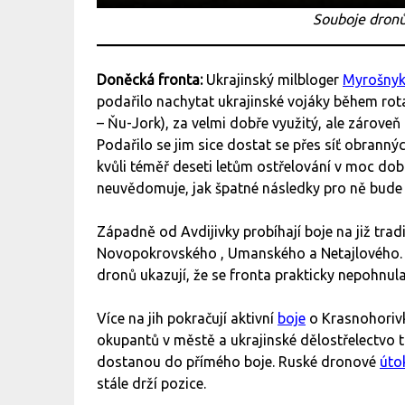
Souboje dronů
Doněcká fronta:
Ukrajinský milbloger
Myrošny
podařilo nachytat ukrajinské vojáky během rotac
– Ňu-Jork), za velmi dobře využitý, ale zároveň
Podařilo se jim sice dostat se přes síť obranný
kvůli téměř deseti letům ostřelování v moc dob
neuvědomuje, jak špatné následky pro ně bude
Západně od Avdijivky probíhají boje na již trad
Novopokrovského , Umanského a Netajlového. Bi
dronů ukazují, že se fronta prakticky nepohnula
Více na jih pokračují aktivní
boje
o Krasnohorivk
okupantů v městě a ukrajinské dělostřelectvo t
dostanou do přímého boje. Ruské dronové
úto
stále drží pozice.