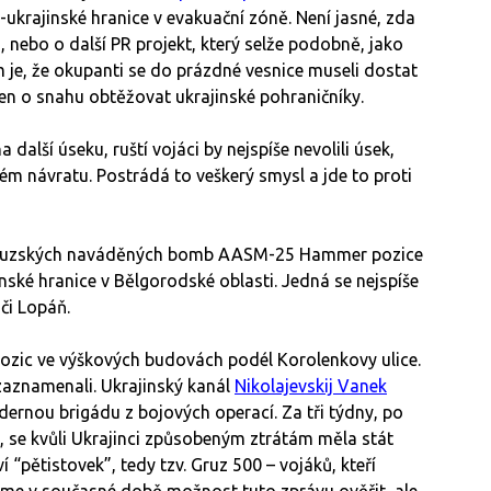
o-ukrajinské hranice v evakuační zóně. Není jasné, zda
, nebo o další PR projekt, který selže podobně, jako
je, že okupanti se do prázdné vesnice museli dostat
 jen o snahu obtěžovat ukrajinské pohraničníky.
 další úseku, ruští vojáci by nejspíše nevolili úsek,
ém návratu. Postrádá to veškerý smysl a jde to proti
uzských naváděných bomb AASM-25 Hammer pozice
ské hranice v Bělgorodské oblasti. Jedná se nejspíše
či Lopáň.
ozic ve výškových budovách podél Korolenkovy ulice.
zaznamenali. Ukrajinský kanál
Nikolajevskij Vanek
dernou brigádu z bojových operací. Za tři týdny, po
, se kvůli Ukrajinci způsobeným ztrátám měla stát
“pětistovek”, tedy tzv. Gruz 500 – vojáků, kteří
me v současné době možnost tuto zprávu ověřit, ale