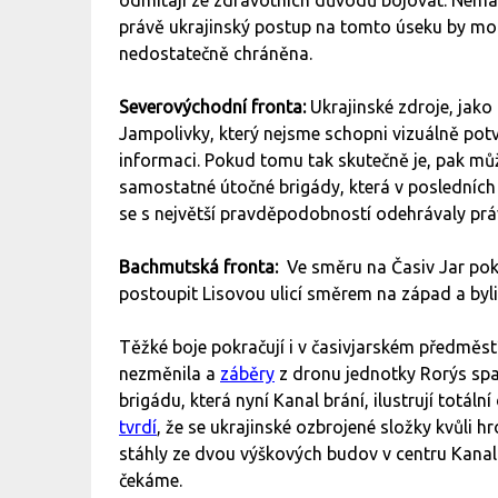
právě ukrajinský postup na tomto úseku by mohl
nedostatečně chráněna.
Severovýchodní fronta:
Ukrajinské zdroje, jako
Jampolivky, který nejsme schopni vizuálně potv
informaci. Pokud tomu tak skutečně je, pak můž
samostatné útočné brigády, která v posledních
se s největší pravděpodobností odehrávaly pr
Bachmutská fronta:
Ve směru na Časiv Jar pokr
postoupit Lisovou ulicí směrem na západ a byl
Těžké boje pokračují i v časivjarském předměs
nezměnila a
záběry
z dronu jednotky Rorýs sp
brigádu, která nyní Kanal brání, ilustrují totál
tvrdí
, že se ukrajinské ozbrojené složky kvůli 
stáhly ze dvou výškových budov v centru Kanalu
čekáme.