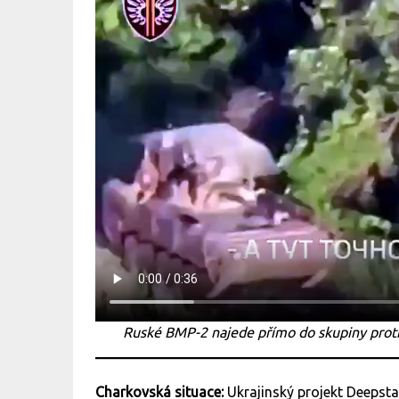
Ruské BMP-2 najede přímo do skupiny protipa
Charkovská situace:
Ukrajinský projekt Deepst