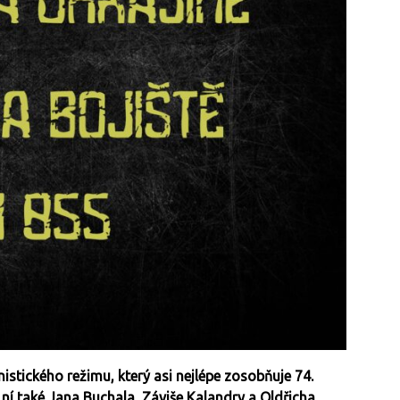
tického režimu, který asi nejlépe zosobňuje 74.
 ní také Jana Buchala, Záviše Kalandry a Oldřicha