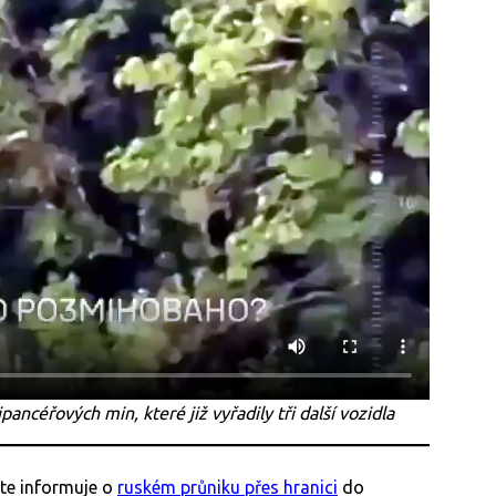
ncéřových min, které již vyřadily tři další vozidla
ate informuje o
ruském průniku přes hranici
do