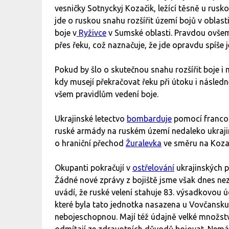
vesničky Sotnyckyj Kozačik, ležící těsně u rusk
jde o ruskou snahu rozšířit území bojů v oblasti
boje v
Ryživce
v Sumské oblasti. Pravdou ovšem 
přes řeku, což naznačuje, že jde opravdu spíše
Pokud by šlo o skutečnou snahu rozšířit boje i na
kdy musejí překračovat řeku při útoku i následn
všem pravidlům vedení boje.
Ukrajinské letectvo
bombarduje
pomocí franco
ruské armády na ruském území nedaleko ukrajin
o hraniční přechod
Žuralevka
ve směru na Koza
Okupanti pokračují v
ostřelování
ukrajinských p
Žádné nové zprávy z bojiště jsme však dnes ne
uvádí, že ruské velení stahuje 83. výsadkovou ú
které byla tato jednotka nasazena u Vovčansku
nebojeschopnou. Mají též údajně velké množství 
odmítají ze zdravotních důvodů bojovat. Nemá