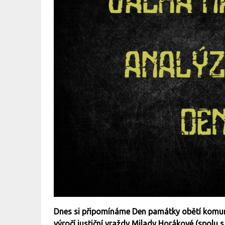
Dnes si připomínáme Den památky obětí komunis
výročí justiční vraždy Milady Horákové (spolu s