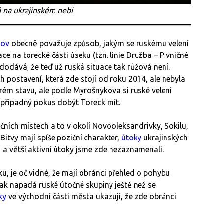
 na ukrajinském nebi
kov
obecně považuje způsob, jakým se ruskému velení
e na torecké části úseku (tzn. linie Družba – Pivničné
 dodává, že teď už ruská situace tak růžová není.
ch postavení, která zde stojí od roku 2014, ale nebyla
rém stavu, ale podle Myrošnykova si ruské velení
 případný pokus dobýt Toreck mít.
ičních místech a to v okolí Novooleksandrivky, Sokilu,
tvy mají spíše poziční charakter,
útoky
ukrajinských
 a větší aktivní útoky jsme zde nezaznamenali.
u, je očividné, že mají obránci přehled o pohybu
ak napadá ruské útočné skupiny ještě než se
ky
ve východní části města ukazují, že zde obránci