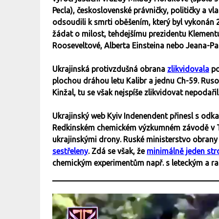
Pecla), československé právničky, političky a
odsoudili k smrti oběšením, který byl vykonán
žádat o milost, tehdejšímu prezidentu Klementu
Rooseveltové, Alberta Einsteina nebo Jeana-Pa
Ukrajinská protivzdušná obrana
zlikvidovala
po
plochou dráhou letu Kalibr a jednu Ch-59. Ruso
Kinžal, tu se však nejspíše zlikvidovat nepodařil
Ukrajinský web Kyiv Indenendent přinesl s odk
Redkinském chemickém výzkumném závodě v Tve
ukrajinskými drony. Ruské ministerstvo obrany 
sestřeleny
. Zdá se však, že
minimálně jeden stro
chemickým experimentům např. s leteckým a r