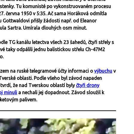
 vlastenky. Tu komunisté po vykonstruovaném procesu
 27. června 1950 v 5:35. Ač sama Horáková odmítla
 Gottwaldovi přišly žádosti např. od Eleanor
ula Sartra. Umírala dlouhých osm minut.
dle TG kanálu letectva všech 23 šahedů, čtyři střely s
vé taky odpálili jednu balistickou střelu Ch-47M2
o.
azem na ruské telegramové účty informaci o
výbuchu
v
rské oblasti. Podle všeho byl závod napaden
tvrdí, že nad Tverskou oblastí byly
čtyři drony
j minuli
a nechali jej dopadnout. Závod sloužil k
aketovým palivem.