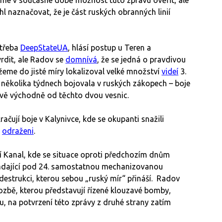
 naznačovat, že je část ruských obranných linií
 třeba
DeepStateUA
, hlásí postup u Teren a
rdit, ale Radov se
domnívá
, že se jedná o pravdivou
eme do jisté míry lokalizoval velké množství
videí
3.
 několika týdnech bojovala v ruských zákopech – boje
ávě východně od těchto dvou vesnic.
ačují boje v Kalynivce, kde se okupanti snažili
i
odraženi
.
tí Kanal, kde se situace oproti předchozím dnům
adající pod 24. samostatnou mechanizovanou
ní destrukci, kterou sebou „ruský mír“ přináší. Radov
hrozbě, kterou představují řízené klouzavé bomby,
, na potvrzení této zprávy z druhé strany zatím