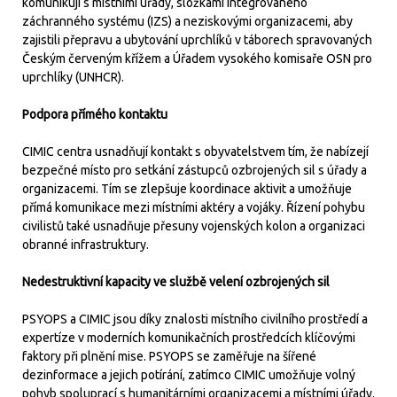
komunikují s místními úřady, složkami integrovaného
záchranného systému (IZS) a neziskovými organizacemi, aby
zajistili přepravu a ubytování uprchlíků v táborech spravovaných
Českým červeným křížem a Úřadem vysokého komisaře OSN pro
uprchlíky (UNHCR).
Podpora přímého kontaktu
CIMIC centra usnadňují kontakt s obyvatelstvem tím, že nabízejí
bezpečné místo pro setkání zástupců ozbrojených sil s úřady a
organizacemi. Tím se zlepšuje koordinace aktivit a umožňuje
přímá komunikace mezi místními aktéry a vojáky. Řízení pohybu
civilistů také usnadňuje přesuny vojenských kolon a organizaci
obranné infrastruktury.
Nedestruktivní kapacity ve službě velení ozbrojených sil
PSYOPS a CIMIC jsou díky znalosti místního civilního prostředí a
expertíze v moderních komunikačních prostředcích klíčovými
faktory při plnění mise. PSYOPS se zaměřuje na šířené
dezinformace a jejich potírání, zatímco CIMIC umožňuje volný
pohyb spoluprací s humanitárními organizacemi a místními úřady.