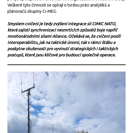
Veškeré tyto činnosti se opírají o tvrdou práci analytiků a
plánovačů skupiny Ci-MEG.
Smyslem cvičení je tedy zvýšení integrace sil CIMIC NATO,
která zajistí synchronizaci nesmrtících způsobů boje napříč
mnohonárodními silami Aliance. Očekává se, že cvičení posílí
interoperabilitu, jak na taktické úrovni, tak v rámci štábu a
poskytne zkušenosti pro vyvinutí strategických i taktických
postupů, které jsou klíčové pro budoucí společné operace.