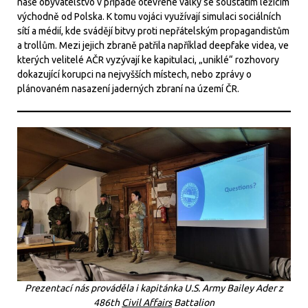
naše obyvatelstvo v případě otevřené války se soustátím ležícím
východně od Polska. K tomu vojáci využívají simulaci sociálních
sítí a médií, kde svádějí bitvy proti nepřátelským propagandistům
a trollům. Mezi jejich zbraně patřila například deepfake videa, ve
kterých velitelé AČR vyzývají ke kapitulaci, „uniklé“ rozhovory
dokazující korupci na nejvyšších místech, nebo zprávy o
plánovaném nasazení jaderných zbraní na území ČR.
Prezentací nás prováděla i kapitánka U.S. Army Bailey Ader z
486th
Civil Affairs
Battalion