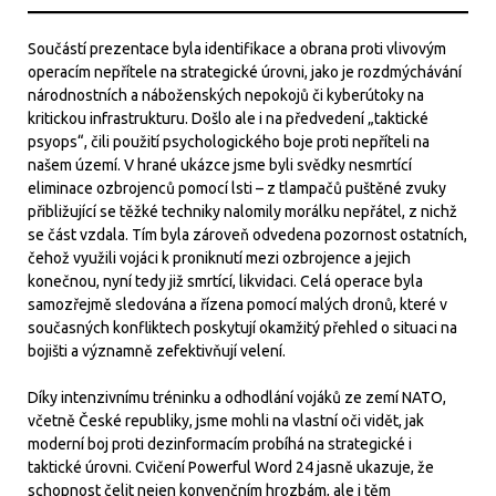
Součástí prezentace byla identifikace a obrana proti vlivovým
operacím nepřítele na strategické úrovni, jako je rozdmýchávání
národnostních a náboženských nepokojů či kyberútoky na
kritickou infrastrukturu. Došlo ale i na předvedení „taktické
psyops“, čili použití psychologického boje proti nepříteli na
našem území. V hrané ukázce jsme byli svědky nesmrtící
eliminace ozbrojenců pomocí lsti – z tlampačů puštěné zvuky
přibližující se těžké techniky nalomily morálku nepřátel, z nichž
se část vzdala. Tím byla zároveň odvedena pozornost ostatních,
čehož využili vojáci k proniknutí mezi ozbrojence a jejich
konečnou, nyní tedy již smrtící, likvidaci. Celá operace byla
samozřejmě sledována a řízena pomocí malých dronů, které v
současných konfliktech poskytují okamžitý přehled o situaci na
bojišti a významně zefektivňují velení.
Díky intenzivnímu tréninku a odhodlání vojáků ze zemí NATO,
včetně České republiky, jsme mohli na vlastní oči vidět, jak
moderní boj proti dezinformacím probíhá na strategické i
taktické úrovni. Cvičení Powerful Word 24 jasně ukazuje, že
schopnost čelit nejen konvenčním hrozbám, ale i těm