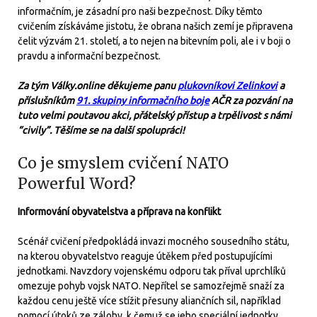
informačním, je zásadní pro naši bezpečnost. Díky těmto
cvičením získáváme jistotu, že obrana našich zemí je připravena
čelit výzvám 21. století, a to nejen na bitevním poli, ale i v boji o
pravdu a informační bezpečnost.
Za tým Války.online děkujeme panu
plukovníkovi Zelinkovi
a
příslušníkům
91. skupiny informačního boje
AČR za pozvání na
tuto velmi poutavou akci, přátelský přístup a trpělivost s námi
“civily”. Těšíme se na další spolupráci!
Co je smyslem cvičení NATO
Powerful Word?
Informování obyvatelstva a příprava na konflikt
Scénář cvičení předpokládá invazi mocného sousedního státu,
na kterou obyvatelstvo reaguje útěkem před postupujícími
jednotkami. Navzdory vojenskému odporu tak příval uprchlíků
omezuje pohyb vojsk NATO. Nepřítel se samozřejmě snaží za
každou cenu ještě více stížit přesuny aliančních sil, například
pomocí útoků ze zálohy, k čemuž se jeho speciální jednotky