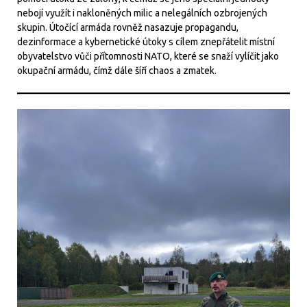
nebojí využít i nakloněných milic a nelegálních ozbrojených
skupin. Útočící armáda rovněž nasazuje propagandu,
dezinformace a kybernetické útoky s cílem znepřátelit místní
obyvatelstvo vůči přítomnosti NATO, které se snaží vylíčit jako
okupační armádu, čímž dále šíří chaos a zmatek.