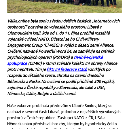
Válka.online byla spolu s řadou dalších českých „internetových
osobností“ pozvána do vojenského prostoru Libavá v
Olomouckém kraji, kde od 1. do 11. října probíhá rozsáhlé
vojenské cvičení NATO. Účastní se ho Civil-Military
Engagement Group (Ci-MEG) a vojáci z deseti zemí Aliance.
Cvičení, nazvané Powerful Word 24, se zaměřuje na trénink
psychologických operací (PSYOPS) a
civilně-vojenské
spolupráce
(CIMIC) v rámci scénáře kolektivní obrany Aliance
proti nepříteli. Tím je
fiktivní federace států
vzniklých po
rozpadu Sovětského svazu, zhruba na území dnešního
Běloruska a Ruska. Na cvičení se podílí přibližně 300 vojáků,
zejména z České republiky a Slovenska, ale také z USA,
Německa, Itálie, Belgie a dalších zemí.
Naše exkurze probíhala především v táboře Smilov, který se
nachází v severní části Libavé, jednoho z největších výcvikových
prostorů v České republice. Zástupci NATO z ČR, USA a
Německa nám představili hrozby, kterým by hypoteticky čelilo