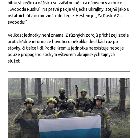
bílou vlaječku a nášivku se zaťatou pěsti a nápisem v azbuce
„Svoboda Rusku“. Na pravé pak je vlaječka Ukrajiny, stejně jako u
ostatních útvaru mezinárodní legie. Heslem je „Za Rusko! Za
svobodu!“
Velikost jednotky není známa. Z různých zdrojů přicházejí zcela
protichůdné informace hovořící o několika desítkách až po
stovky, či tisíce lidí. Podle Kremlu jednotka neexistuje nebo je
pouze propagandistickým výtvorem ukrajinských tajných
služeb.