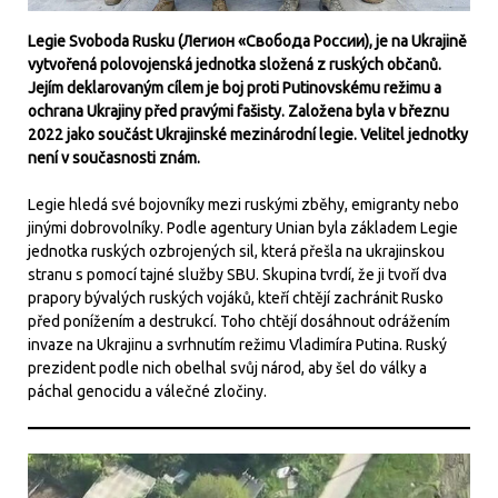
Legie Svoboda Rusku (Легион «Свобода России), je na Ukrajině
vytvořená polovojenská jednotka složená z ruských občanů.
Jejím deklarovaným cílem je boj proti Putinovskému režimu a
ochrana Ukrajiny před pravými fašisty. Založena byla v březnu
2022 jako součást Ukrajinské mezinárodní legie. Velitel jednotky
není v současnosti znám.
Legie hledá své bojovníky mezi ruskými zběhy, emigranty nebo
jinými dobrovolníky. Podle agentury Unian byla základem Legie
jednotka ruských ozbrojených sil, která přešla na ukrajinskou
stranu s pomocí tajné služby SBU. Skupina tvrdí, že ji tvoří dva
prapory bývalých ruských vojáků, kteří chtějí zachránit Rusko
před ponížením a destrukcí. Toho chtějí dosáhnout odrážením
invaze na Ukrajinu a svrhnutím režimu Vladimíra Putina. Ruský
prezident podle nich obelhal svůj národ, aby šel do války a
páchal genocidu a válečné zločiny.