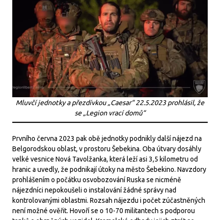
Mluvčí jednotky a přezdívkou „Caesar“ 22.5.2023 prohlásil, že
se „Legion vrací domů“
Prvního června 2023 pak obě jednotky podnikly další nájezd na
Belgorodskou oblast, v prostoru Šebekina. Oba útvary dosáhly
velké vesnice Nová Tavolžanka, která leží asi 3,5 kilometru od
hranic a uvedly, že podnikají útoky na město Šebekino. Navzdory
prohlášením o počátku osvobozování Ruska se nicméně
nájezdníci nepokoušeli o instalování žádné správy nad
kontrolovanými oblastmi. Rozsah nájezdu i počet zúčastněných
není možné ověřit. Hovoří se o 10-70 militantech s podporou