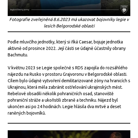
Fotografie zveřejněná 8.6.2023 má ukazovat bojovníky legie v
lesích Belgorodské oblasti
Podle mluvčího jednotky, který si říká Caesar, bojuje jednotka
aktivně od prosince 2022. Její části se údajně účastnily obrany
Bachmutu.
V květnu 2023 se Legie společně s RDS zapojila do rozsáhlého
nájezdu na Rusko v prostoru Grajvoronu v Belgorodské oblasti.
Cílem bylo údajně vytvoření demilitarizované zóny na hranicích s
Ukrajinou, která měla zabránit ostřelování ukrajinských měst.
Rebelové obsadili několik pohraničních osad, stanoviště
pohraniční stráže a ukořistili zbraně a techniku. Nájezd byl
ukončen asi po 24 hodinách. Legie hlásila dva mrtvé a deset
raněných bojovníků.