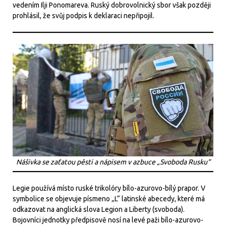
vedením Ilji Ponomareva. Ruský dobrovolnický sbor však později
prohlásil, že svůj podpis k deklaraci nepřipojil.
Nášivka se zaťatou pěsti a nápisem v azbuce „Svoboda Rusku“
Legie používá místo ruské trikolóry bílo-azurovo-bílý prapor. V
symbolice se objevuje písmeno „L“ latinské abecedy, které má
odkazovat na anglická slova Legion a Liberty (svoboda).
Bojovníci jednotky předpisově nosí na levé paži bílo-azurovo-