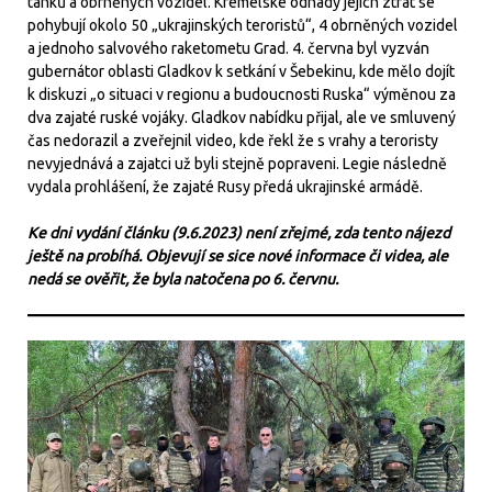
tanků a obrněných vozidel. Kremelské odhady jejich ztrát se
pohybují okolo 50 „ukrajinských teroristů“, 4 obrněných vozidel
a jednoho salvového raketometu Grad. 4. června byl vyzván
gubernátor oblasti Gladkov k setkání v Šebekinu, kde mělo dojít
k diskuzi „o situaci v regionu a budoucnosti Ruska“ výměnou za
dva zajaté ruské vojáky. Gladkov nabídku přijal, ale ve smluvený
čas nedorazil a zveřejnil video, kde řekl že s vrahy a teroristy
nevyjednává a zajatci už byli stejně popraveni. Legie následně
vydala prohlášení, že zajaté Rusy předá ukrajinské armádě.
Ke dni vydání článku (9.6.2023) není zřejmé, zda tento nájezd
ještě na probíhá. Objevují se sice nové informace či videa, ale
nedá se ověřit, že byla natočena po 6. červnu.