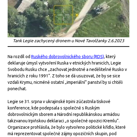
Tank Legie zachycený dronem u Nové Tavolžanky 2.6.2023
Na rozdíl od
Ruského dobrovolnického sboru (RDS)
, který
deklaruje úmysl vytvoření Ruska v etnických hranicích, Legie
Svobodu Rusku chce „zachovat jednotné a nedělitelné Rusko v
hranicích z roku 1991“. Z toho se dá usuzovat, že by se sice
vzdali Krymu, nicméně ostatní „imperiální“ panství by si chtěli
ponechat.
Legie se 31. srpna v ukrajinské Irpini zúčastnila tiskové
konference, kde podepsala s společně s Ruským
dobrovolnickým sborem a Národní republikánskou armádou
takzvanou Irpiňskou deklaraci „o společné opozici Kremlu“.
Organizace prohlásila, že bylo vytvořeno politické křídlo, které
má reprezentovat společně zájmy opozičních skupin, pod