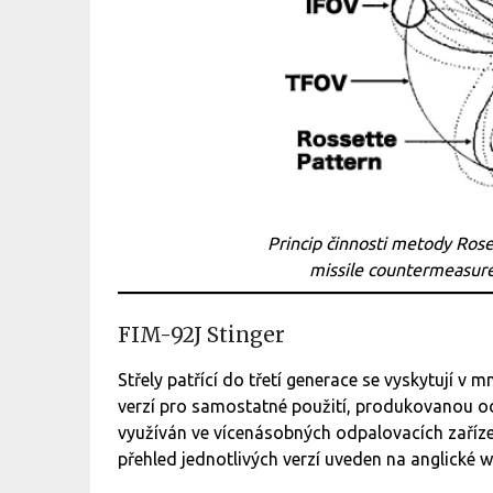
Princip činnosti metody Ros
missile countermeasur
FIM-92J Stinger
Střely patřící do třetí generace se vyskytují v
verzí pro samostatné použití, produkovanou od 
využíván ve vícenásobných odpalovacích zaříz
přehled jednotlivých verzí uveden na anglické wi