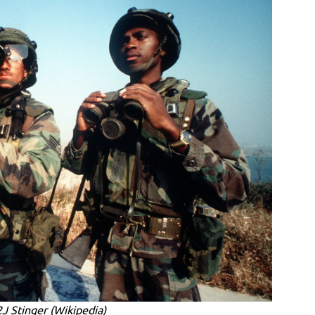
J Stinger (
Wikipedia
)