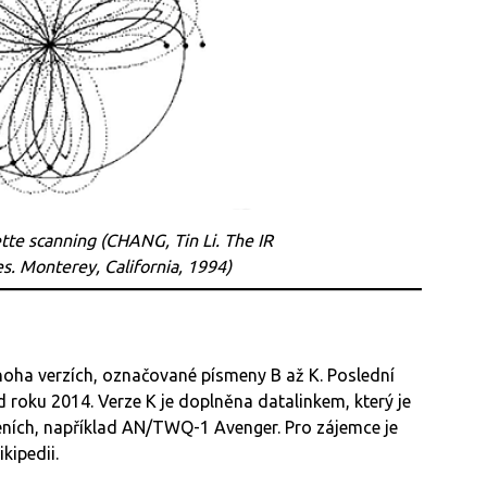
ette scanning
(CHANG, Tin Li.
The IR
es
. Monterey, California, 1994)
 mnoha verzích, označované písmeny B až K. Poslední
roku 2014. Verze K je doplněna datalinkem, který je
eních, například AN/TWQ-1 Avenger. Pro zájemce je
kipedii.