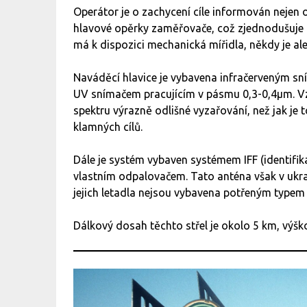
Operátor je o zachycení cíle informován nejen 
hlavové opěrky zaměřovače, což zjednodušuje o
má k dispozici mechanická mířidla, někdy je al
Naváděcí hlavice je vybavena infračerveným sn
UV snímačem pracujícím v pásmu 0,3-0,4μm. Vzh
spektru výrazně odlišné vyzařování, než jak je
klamných cílů.
Dále je systém vybaven systémem IFF (identifika
vlastním odpalovačem. Tato anténa však v ukraj
jejich letadla nejsou vybavena potřeným typem
Dálkový dosah těchto střel je okolo 5 km, výš