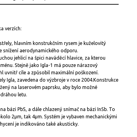
a verzích:
střely, hlavním konstrukčním rysem je kuželovitý
ke snížení aerodynamického odporu.
chou jehlicí na špici naváděcí hlavice, za kterou
ménu. Stejně jako Igla-1 má pouze nárazový
 uvnitř cíle a způsobil maximální poškození.
ely Igla, zavedena do výzbroje v roce 2004.Konstrukce
ložený na laserovém paprsku, aby bylo možné
 dráhou letu.
č na bázi PbS, a dále chlazený snímač na bázi InSb. To
 okolo 2μm, tak 4μm. Systém je vybaven mechanickými
chycení je indikováno také akusticky.