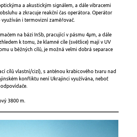
optickýma a akustickým signálem, a dále vibracemi
bsluhu a zkracuje reakční čas operátora. Operátor
e využíván i termovizní zaměřovač.
ímačem na bázi InSb, pracující v pásmu 4μm, a dále
ledem k tomu, že klamné cíle (světlice) mají v UV
 tomu u běžných cílů, je možná velmi dobrá separace
cí cílů vlastní/cizí), s anténou krabicového tvaru nad
inském konfliktu není Ukrajinci využívána, neboť
 odpovídače.
kový 3800 m.