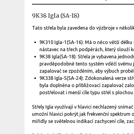
9K38 Igla (SA-18)
Tato střela byla zavedena do výzbroje v několik
9K310 Igla-1(SA-16): Má o něco větší délku 
nástavec na třech podpěrách, který slouží 
9K38 Igla(SA-18): Střela je vybavena jednodu
pravděpodobně tento systém vděčí svému j
zapalovač se zpožděním, aby výbuch proběhl
9K338 Igla-S(SA-24): Zdokonalená verze stř
byla doplněna o přibližovací zapalovač za
postřelovat i menší cíle typu střel s plochou
Střely Igla využívají v hlavici nechlazený sníma
umožní hlavici pokrýt jak frekvenční spektrum
mířidly se světelnou indikací zachycení cíle, za