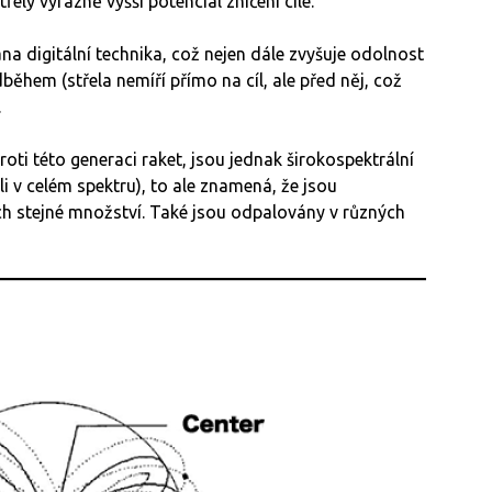
řely výrazně vyšší potenciál zničení cíle.
vána digitální technika, což nejen dále zvyšuje odolnost
dběhem (střela nemíří přímo na cíl, ale před něj, což
.
oti této generaci raket, jsou jednak širokospektrální
i v celém spektru), to ale znamená, že jsou
ch stejné množství. Také jsou odpalovány v různých