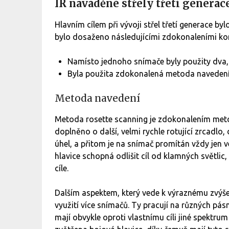
IR naváděné střely třetí generac
Hlavním cílem při vývoji střel třetí generace by
bylo dosaženo následujícími zdokonaleními ko
Namísto jednoho snímače byly použity dva, p
Byla použita zdokonalená metoda navedení,
Metoda navedení
Metoda rosette scanning je zdokonalením metod
doplněno o další, velmi rychle rotující zrcadlo
úhel, a přitom je na snímač promítán vždy jen 
hlavice schopná odlišit cíl od klamných světlic
cíle.
Dalším aspektem, který vede k výraznému zvýše
využití více snímačů. Ty pracují na různých pá
mají obvykle oproti vlastnímu cíli jiné spektru