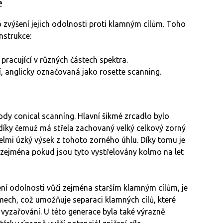
e
lo zvýšení jejich odolnosti proti klamným cílům. Toho
nstrukce:
racující v různých částech spektra.
 anglicky označovaná jako rosette scanning.
y conical scanníng. Hlavní šikmé zrcadlo bylo
, díky čemuž má střela zachovaný velký celkový zorný
velmi úzký výsek z tohoto zorného úhlu. Díky tomu je
, zejména pokud jsou tyto vystřelovány kolmo na let
ní odolnosti vůči zejména starším klamným cílům, je
smech, což umožňuje separaci klamných cílů, které
m vyzařování. U této generace byla také výrazně