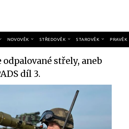
NOVOVĚK
STŘEDOVĚK
STAROVĚK
PRAVĚK
e odpalované střely, aneb
DS díl 3.