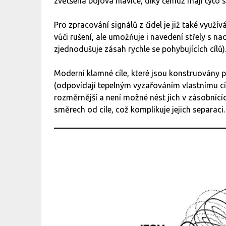
zvětšena bojová hlavice, díky čemuž mají tyto st
Pro zpracování signálů z čidel je již také využí
vůči rušení, ale umožňuje i navedení střely s na
zjednodušuje zásah rychle se pohybujících cílů)
Moderní klamné cíle, které jsou konstruovány pr
(odpovídají tepelným vyzařováním vlastnímu cíl
rozměrnější a není možné nést jich v zásobnící
směrech od cíle, což komplikuje jejich separaci.