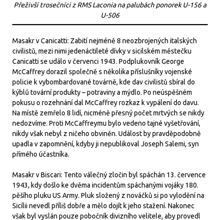
Přeživší trosečníci z RMS Laconia na palubách ponorek U-156 a
U-506
Masakr v Canicatti: Zabití nejméně 8 neozbrojených italských
civilistů, mezi nimi jedenáctileté dívky v sicilském městečku
Canicatti se událo v červenci 1943. Podplukovník George
McCaffrey dorazil společně s několika příslušníky vojenské
policie k vybombardované továrně, kde dav civilistů sbíral do
kýblů tovární produkty – potraviny a mýdlo. Po neúspěšném
pokusu o rozehnání dal McCaffrey rozkaz k vypálení do davu.
Na místě zemřelo 8 lidí, nicméně přesný počet mrtvých se nikdy
nedozvíme. Proti McCaffreymu bylo vedeno tajné vyšetřování,
nikdy však nebyl z ničeho obviněn. Událost by pravděpodobně
upadla v zapomnění, kdyby ji nepublikoval Joseph Salemi, syn
přímého účastníka.
Masakr v Biscari: Tento válečný zločin byl spáchán 13. července
1943, kdy došlo ke dvěma incidentům spáchanými vojáky 180.
pěšího pluku US Army. Pluk složený z nováčků si po vylodění na
Sicílii nevedl příliš dobře a mělo dojít k jeho stažení. Nakonec
však byl vyslán pouze pobočník divizního velitele, aby provedl