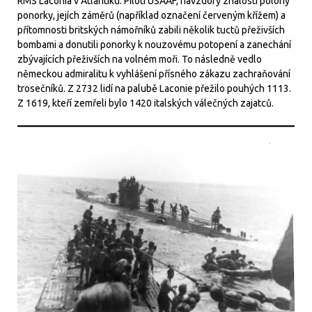
RMS Laconia v Atlantiku. Piloti USAAF, navzdory znalosti polohy
ponorky, jejích záměrů (například označení červeným křížem) a
přítomnosti britských námořníků zabili několik tuctů přeživších
bombami a donutili ponorky k nouzovému potopení a zanechání
zbývajících přeživších na volném moři. To následně vedlo
německou admiralitu k vyhlášení přísného zákazu zachraňování
trosečníků. Z 2732 lidí na palubě Laconie přežilo pouhých 1113.
Z 1619, kteří zemřeli bylo 1420 italských válečných zajatců.