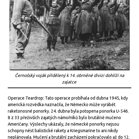
Černošský voják přidělený k 14. obrněné divizi dohlíží na
zajatce
Operace Teardrop: Tato operace probíhala od dubna 1945, kdy
americká rozvědka naznačila, že Německo může vyrábět
raketonosné ponorky. 24. dubna byla potopena ponorka U-546.
8 z 33 přeživších zajatých námořníků bylo brutálně mučeno
Američany. Výslechy ukázaly, že německé ponorky nejsou
schopny nést balistické rakety a Kriegsmarine to ani nikdy
neplánovala. Mučení a brutální zacházení pokračovalo až do 12.