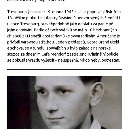
Treseburský masakr : 19. dubna 1945 zajali a popravili příslušníci
18. pěšího pluku 1st Infantry Division 9 neozbrojených členů HJ
u obce Treseburg, pravděpodobně jako odplatu za padlé při
jejím dobývání. Podle očitých svědků se mělo 10 bezbranných
chlapců z HJ snažit dostat domů ke svým rodinám. Američané je
přivítali varovnou střelbou. Jeden z chlapců, Georg Brand utekl
a schoval se v tunelu, zbývajících 9 bylo zajato a na horské
stezce za dnešním Café Mendorf zastřeleno. Kriminální policie
se pokusila vraždu vyšetřit – neúspěšně. Nikdo nebyl potrestán.