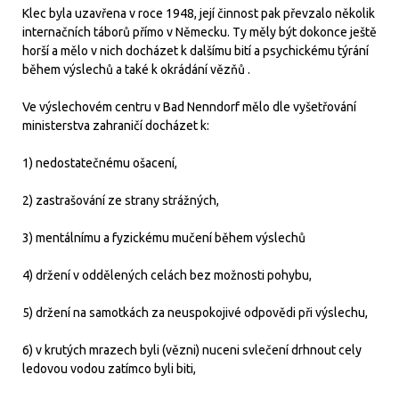
Klec byla uzavřena v roce 1948, její činnost pak převzalo několik
internačních táborů přímo v Německu. Ty měly být dokonce ještě
horší a mělo v nich docházet k dalšímu bití a psychickému týrání
během výslechů a také k okrádání vězňů .
Ve výslechovém centru v Bad Nenndorf mělo dle vyšetřování
ministerstva zahraničí docházet k:
1) nedostatečnému ošacení,
2) zastrašování ze strany strážných,
3) mentálnímu a fyzickému mučení během výslechů
4) držení v oddělených celách bez možnosti pohybu,
5) držení na samotkách za neuspokojivé odpovědi při výslechu,
6) v krutých mrazech byli (vězni) nuceni svlečení drhnout cely
ledovou vodou zatímco byli biti,