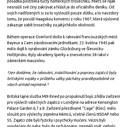
posádka postřílela tucty německých trosečníků. Miers se nijak
nesnažil své činy zakrývat a hlásil je do oficiálního deníku. Od
svých nadřízených si za to vysloužil pouze důtku, a to navzdory
tomu, že porušil Haagskou konvenci z roku 1907, která výslovně
zakazuje zabít trosečníky za jakýchkoliv okolností.
Během operace Overlord došlo k rabování francouzských měst
Bayeux a Caen zásobovacími jednotkami. 23. května 1945 pak
mělo dojít k vyrabování zámku Glücksburg ve Šlesvicku-
Holštýnsku. Byly ukradeny šperky a znesvěceno 38 rakví v
zámeckém mauzoleu.
*Jen dodáme, že rabování, znásilňování a popravy zajatců byly
britskými vojáky v průběhu války páchány pravděpodobně ze
všech armád nejméně.*
Britská tajná služba MI9 ihned po propuknutí bojů zřídila zařízení
pro výslech válečných zajatců v Londýně na adrese Kensington
Palace Garden 6,7 a 8. Zařízení přezdívané “Cage” (Klec) mělo
sloužit pro výslechy zejména Němců, včetně členů NSDAP nebo
SS. Zajatci zde byli fyzicky i psychicky mučeni. Vězni byli
vysvlečeni do naha, bylo do nich kopáno, nesměli spát, nebylo