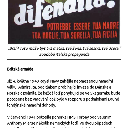
„
Braň! Toto může být tvá matka, tvá žena, tvá sestra, tvá dcera.“
Soudobá italská propaganda
Britská armáda
Již 4. května 1940 Royal Navy zahájila neomezenou námořní
válku. Admiralita, pod tlakem probíhající invaze do Dánska a
Norska oznámila, že každá loď pohybující se ve Skagerraku bude
potopena bez varování, což bylo v rozporu s podmínkami Druhé
londýnské námořní dohody.
V červenci 1941 potopila ponorka HMS Torbay pod velením
Anthony Mierse několik německých lodí. Ve dvou případech