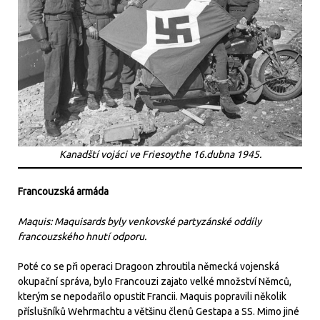
Kanadští vojáci ve Friesoythe 16.dubna 1945.
Francouzská armáda
Maquis: Maquisards byly venkovské partyzánské oddíly
francouzského hnutí odporu.
Poté co se při operaci Dragoon zhroutila německá vojenská
okupační správa, bylo Francouzi zajato velké množství Němců,
kterým se nepodařilo opustit Francii. Maquis popravili několik
příslušníků Wehrmachtu a většinu členů Gestapa a SS. Mimo jiné