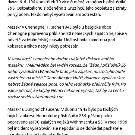
divize 6. 6. 1944 postříleli 30 více či méně zraněných příslušníků
795. Ostbattalionu složeného z Gruzínců, jako odplatu za ztráty
při vylodění. Nikdo nebyl vyšetřován ani potrestán.
Masakr v Chenogne: 1. ledna 1945 bylo u belgické obce
Chenogne popraveno přibližně 80 německých zajatců nejspíše v
odvetě za Malmédský masakr. Událost byla zametena pod
koberec a nikdo nebyl nikdy potrestán.
V souvislosti s odhalením dodnes vášnivě diskutovaného
masakru v Malmédách byl vydán rozkaz, že “žádný příslušník SS
nebo výsadkářů LW nebude brán jako zajatec, místo toho bude
zastřelen na místě.” Generálmajor Hufft dokonce vydal rozkaz
nebrat žádné zajatce poté, co jeho jednotky překročily Rýn. Po
válce přiznal, že kdyby Němci nakonec vyhráli, tak by za tento
rozkaz seděl v Norimberku on.
Masakr u Jungholzhausenu: V dubnu 1945 bylo po těžkých
bojích v okrese Hohenlohe příslušníky 254. pěšího pluku
popraveno asi 30 zajatých vojáků Wehrmachtu a SS. V roce 1996
byl incident vyšetřován, ale nepodařilo se dohledat pachatele
masakru a tak byl případ odložen.