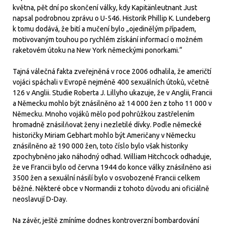
května, pět dní po skončení války, kdy Kapitänleutnant Just
napsal podrobnou zprávu o U-546. Historik Phillip K. Lundeberg
k tomu dodává, že bití a mučení bylo „ojedinělým případem,
motivovaným touhou po rychlém získání informací o možném
raketovém útoku na New York německými ponorkami.“
Tajná válečná fakta zveřejněná v roce 2006 odhalila, že američtí
vojáci spáchali v Evropě nejméně 400 sexuálních útoků, včetně
126 v Anglii. Studie Roberta J. Lillyho ukazuje, že v Anglii, Francii
a Německu mohlo být znásilněno až 14 000 žen z toho 11 000 v
Německu. Mnoho vojáků mělo pod pohrůžkou zastřelením
hromadně znásilňovat ženy i nezletilé dívky. Podle německé
historičky Miriam Gebhart mohlo být Američany v Německu
znásilněno až 190 000 žen, toto číslo bylo však historiky
zpochybněno jako náhodný odhad. William Hitchcock odhaduje,
že ve Francii bylo od června 1944 do konce války znásilněno asi
3500 žen a sexuální násilí bylo v osvobozené Francii celkem
běžné. Některé obce v Normandii z tohoto důvodu ani oficiálně
neoslavují D-Day.
Na závěr, ještě zmíníme dodnes kontroverzní bombardování