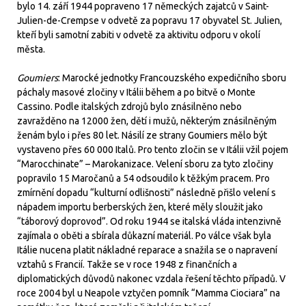
bylo 14. září 1944 popraveno 17 německých zajatců v Saint-
Julien-de-Crempse v odvetě za popravu 17 obyvatel St. Julien,
kteří byli samotní zabiti v odvetě za aktivitu odporu v okolí
města.
Goumiers
: Marocké jednotky Francouzského expedičního sboru
páchaly masové zločiny v Itálii během a po bitvě o Monte
Cassino. Podle italských zdrojů bylo znásilněno nebo
zavražděno na 12000 žen, dětí i mužů, některým znásilněným
ženám bylo i přes 80 let. Násilí ze strany Goumiers mělo být
vystaveno přes 60 000 Italů. Pro tento zločin se v Itálii vžil pojem
“Marocchinate” – Marokanizace. Velení sboru za tyto zločiny
popravilo 15 Maročanů a 54 odsoudilo k těžkým pracem. Pro
zmírnění dopadu “kulturní odlišnosti” následně přišlo velení s
nápadem importu berberských žen, které měly sloužit jako
“táborový doprovod”. Od roku 1944 se italská vláda intenzivně
zajímala o oběti a sbírala důkazní materiál. Po válce však byla
Itálie nucena platit nákladné reparace a snažila se o napravení
vztahů s Francií. Takže se v roce 1948 z finančních a
diplomatických důvodů nakonec vzdala řešení těchto případů. V
roce 2004 byl u Neapole vztyčen pomník “Mamma Ciociara” na