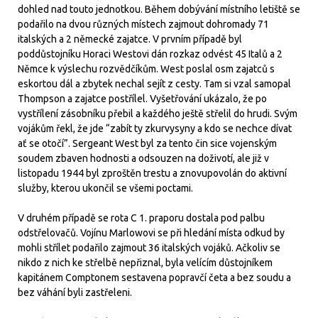
dohled nad touto jednotkou. Během dobývání místního letiště se
podařilo na dvou různých místech zajmout dohromady 71
italských a 2 německé zajatce. V prvním případě byl
poddůstojníku Horaci Westovi dán rozkaz odvést 45 Italů a 2
Němce k výslechu rozvědčíkům. West poslal osm zajatců s
eskortou dál a zbytek nechal sejít z cesty. Tam si vzal samopal
Thompson a zajatce postřílel. Vyšetřování ukázalo, že po
vystřílení zásobníku přebil a každého ještě střelil do hrudi. Svým
vojákům řekl, že jde “zabít ty zkurvysyny a kdo se nechce dívat
ať se otočí”. Sergeant West byl za tento čin sice vojenským
soudem zbaven hodnosti a odsouzen na doživotí, ale již v
listopadu 1944 byl zproštěn trestu a znovupovolán do aktivní
služby, kterou ukončil se všemi poctami.
V druhém případě se rota C 1. praporu dostala pod palbu
odstřelovačů. Vojínu Marlowovi se při hledání místa odkud by
mohli střílet podařilo zajmout 36 italských vojáků. Ačkoliv se
nikdo z nich ke střelbě nepřiznal, byla velícím důstojníkem
kapitánem Comptonem sestavena popravčí četa a bez soudu a
bez váhání byli zastřeleni.