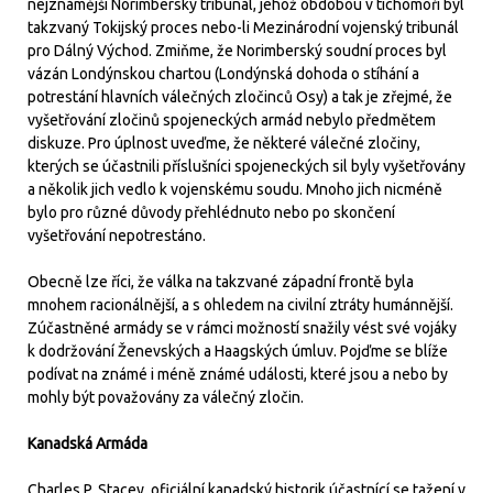
nejznámější Norimberský tribunál, jehož obdobou v tichomoří byl
takzvaný Tokijský proces nebo-li Mezinárodní vojenský tribunál
pro Dálný Východ. Zmiňme, že Norimberský soudní proces byl
vázán Londýnskou chartou (Londýnská dohoda o stíhání a
potrestání hlavních válečných zločinců Osy) a tak je zřejmé, že
vyšetřování zločinů spojeneckých armád nebylo předmětem
diskuze. Pro úplnost uveďme, že některé válečné zločiny,
kterých se účastnili příslušníci spojeneckých sil byly vyšetřovány
a několik jich vedlo k vojenskému soudu. Mnoho jich nicméně
bylo pro různé důvody přehlédnuto nebo po skončení
vyšetřování nepotrestáno.
Obecně lze říci, že válka na takzvané západní frontě byla
mnohem racionálnější, a s ohledem na civilní ztráty humánnější.
Zúčastněné armády se v rámci možností snažily vést své vojáky
k dodržování Ženevských a Haagských úmluv. Pojďme se blíže
podívat na známé i méně známé události, které jsou a nebo by
mohly být považovány za válečný zločin.
Kanadská Armáda
Charles P. Stacey, oficiální kanadský historik účastnící se tažení v