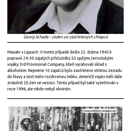
Georg Schade – jeden ze zastřelených chlapců
Masakr v Lippach: V tomto případě došlo 22. dubna 1945 k
popravě 24-30 zajatých příslušníků SS opilými černošskými
vojáky 3rd Provisional Company, kteří vyrabovali sklad s
alkoholem. Nejméně 10 zajatců bylo zastřeleno střelou zezadu
do hlavy a šest mělo rozdrcenou lebku. Američtí vojáci měli dále
znásilnit 20 žen ve vesnici. Tento případ byl také vyšetřován v
roce 1996, ale nikdo nebyl obviněn.