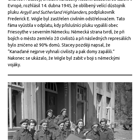
Evropě, rozhlásil 14. dubna 1945, že oblíbený velící důstojník
pluku
Argyll and Sutherland Highlanders
, podplukovník
Frederick E. Wigle byl zastřelen civilním odstřelovačem. Tato
fáma vyústila v odplatu, kdy příslušníci pluku vypálili obec
Friesoythe v severním Německu. Německá strana tvrdí, že při
bojích o město zemřelo 20 civilistů a při následných represáliích
bylo zničeno až 90% domů. Stacey později napsal, že
“Kanaďané nejprve vyhnali civilisty a pak domy zapálili.”
Nakonec se ukázalo, že Wigle byl zabit v boji s německými
vojáky.