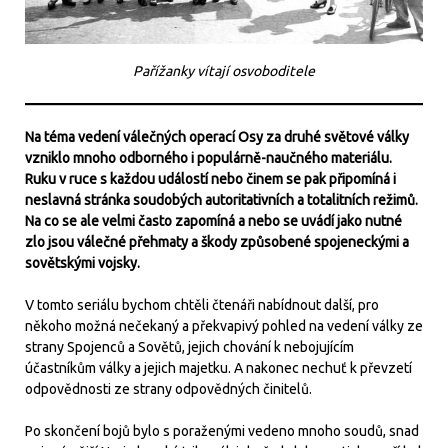
Pařížanky vítají osvoboditele
Na téma vedení válečných operací Osy za druhé světové války
vzniklo mnoho odborného i populárně-naučného materiálu.
Ruku v ruce s každou událostí nebo činem se pak připomíná i
neslavná stránka soudobých autoritativních a totalitních režimů.
Na co se ale velmi často zapomíná a nebo se uvádí jako nutné
zlo jsou válečné přehmaty a škody způsobené spojeneckými a
sovětskými vojsky.
V tomto seriálu bychom chtěli čtenáři nabídnout další, pro
někoho možná nečekaný a překvapivý pohled na vedení války ze
strany Spojenců a Sovětů, jejich chování k nebojujícím
účastníkům války a jejich majetku. A nakonec nechuť k převzetí
odpovědnosti ze strany odpovědných činitelů.
Po skončení bojů bylo s poraženými vedeno mnoho soudů, snad