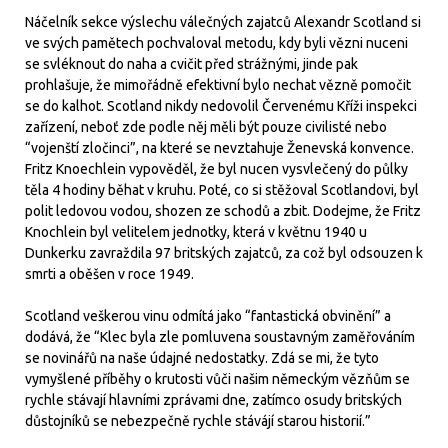
Náčelník sekce výslechu válečných zajatců Alexandr Scotland si
ve svých pamětech pochvaloval metodu, kdy byli vězni nuceni
se svléknout do naha a cvičit před strážnými, jinde pak
prohlašuje, že mimořádně efektivní bylo nechat vězně pomočit
se do kalhot. Scotland nikdy nedovolil Červenému Kříži inspekci
zařízení, neboť zde podle něj měli být pouze civilisté nebo
“vojenští zločinci”, na které se nevztahuje Ženevská konvence.
Fritz Knoechlein vypověděl, že byl nucen vysvlečený do půlky
těla 4 hodiny běhat v kruhu. Poté, co si stěžoval Scotlandovi, byl
polit ledovou vodou, shozen ze schodů a zbit. Dodejme, že Fritz
Knochlein byl velitelem jednotky, která v květnu 1940 u
Dunkerku zavraždila 97 britských zajatců, za což byl odsouzen k
smrti a oběšen v roce 1949.
Scotland veškerou vinu odmítá jako “fantastická obvinění” a
dodává, že “Klec byla zle pomluvena soustavným zaměřováním
se novinářů na naše údajné nedostatky. Zdá se mi, že tyto
vymyšlené příběhy o krutosti vůči našim německým vězňům se
rychle stávají hlavními zprávami dne, zatímco osudy britských
důstojníků se nebezpečně rychle stávájí starou historií.”