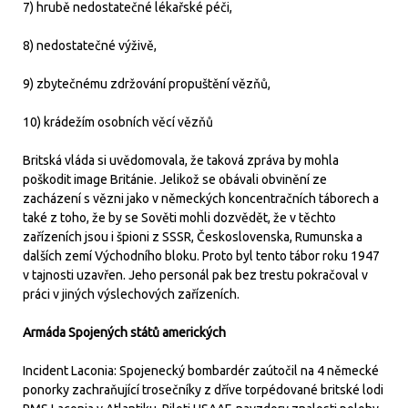
7) hrubě nedostatečné lékařské péči,
8) nedostatečné výživě,
9) zbytečnému zdržování propuštění vězňů,
10) krádežím osobních věcí vězňů
Britská vláda si uvědomovala, že taková zpráva by mohla
poškodit image Británie. Jelikož se obávali obvinění ze
zacházení s vězni jako v německých koncentračních táborech a
také z toho, že by se Sověti mohli dozvědět, že v těchto
zařízeních jsou i špioni z SSSR, Československa, Rumunska a
dalších zemí Východního bloku. Proto byl tento tábor roku 1947
v tajnosti uzavřen. Jeho personál pak bez trestu pokračoval v
práci v jiných výslechových zařízeních.
Armáda Spojených států amerických
Incident Laconia: Spojenecký bombardér zaútočil na 4 německé
ponorky zachraňující trosečníky z dříve torpédované britské lodi