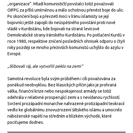
„organizace“. Mladí komunističtí povstalci totiž považovali
OIFPG za příliš umírněnou a málo ochotnou přenést boje do ulic.
Po skončení bojů a převzetí moci v Íránu islamisty se její
bojovníci ještě zapojili do neúspěšného povstání proti nové
vládě v Kurdistánu, kde bojovali na straně levicové
Demokratické strany íránského Kurdistánu. Po potlačení Kurdů v
roce 1980, respektive zničení posledních ohnisek odporu o čtyři
roky později se mnoho přeživších komunistů uchýlilo do azylu v
Evropě.
„Slibovali ráj, ale vytvořili peklo na zemi“
Samotná revoluce byla svým průběhem i cíli považována za
poněkud neobvyklou. Bez klasických příčin jako je prohraná
válka, finanční krize nebo nespokojenost armády se totiž
odehrála v relativně prosperující zemi a s nevídanou rychlostí.
Svržení prozápadní monarchie nahrazené protizápadní teokracií
vedlo ke globálnímu znovuzrození šiítského islámu a umocnilo
náboženské napětí na středním a blízkém východě, které
pociťujeme dodnes.