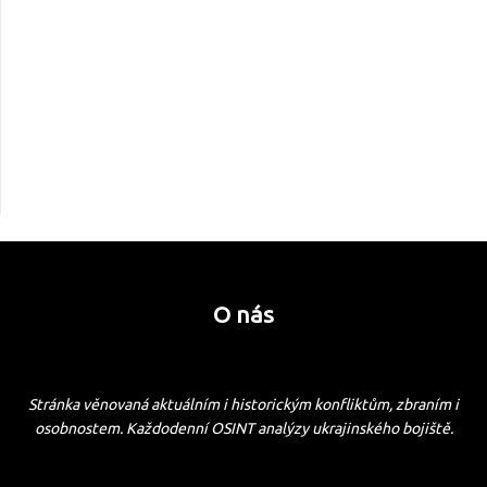
O nás
Stránka věnovaná aktuálním i historickým konfliktům, zbraním i
osobnostem. Každodenní OSINT analýzy ukrajinského bojiště.