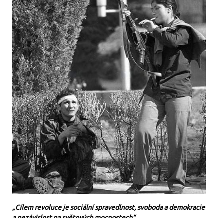
„Cílem revoluce je sociální spravedlnost, svoboda a demokracie
a nezávislost na světových mocnostech“