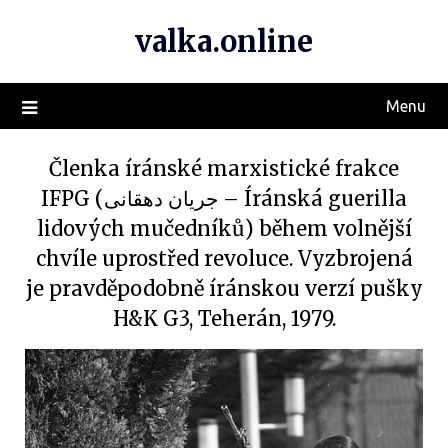
valka.online
Menu
Členka íránské marxistické frakce
IFPG (جریان دهقانی – Íránská guerilla
lidových mučedníků) během volnější
chvíle uprostřed revoluce. Vyzbrojená
je pravděpodobně íránskou verzí pušky
H&K G3, Teherán, 1979.