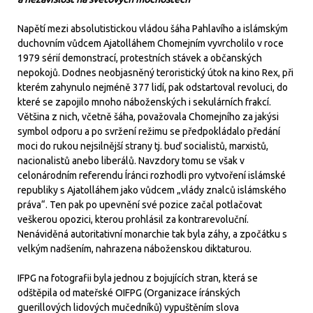
Napětí mezi absolutistickou vládou šáha Pahlavího a islámským
duchovním vůdcem Ajatolláhem Chomejním vyvrcholilo v roce
1979 sérií demonstrací, protestních stávek a občanských
nepokojů. Dodnes neobjasněný teroristický útok na kino Rex, při
kterém zahynulo nejméně 377 lidí, pak odstartoval revoluci, do
které se zapojilo mnoho náboženských i sekulárních frakcí.
Většina z nich, včetně šáha, považovala Chomejního za jakýsi
symbol odporu a po svržení režimu se předpokládalo předání
moci do rukou nejsilnější strany tj. buď socialistů, marxistů,
nacionalistů anebo liberálů. Navzdory tomu se však v
celonárodním referendu Íránci rozhodli pro vytvoření islámské
republiky s Ajatolláhem jako vůdcem „vlády znalců islámského
práva“. Ten pak po upevnění své pozice začal potlačovat
veškerou opozici, kterou prohlásil za kontrarevoluční.
Nenáviděná autoritativní monarchie tak byla záhy, a zpočátku s
velkým nadšením, nahrazena náboženskou diktaturou.
IFPG na fotografii byla jednou z bojujících stran, která se
odštěpila od mateřské OIFPG (Organizace íránských
guerillových lidových mučedníků) vypuštěním slova