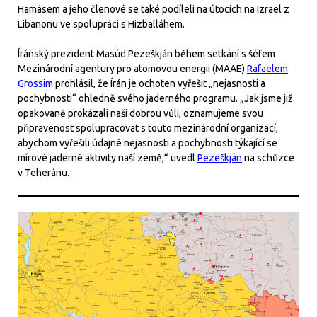
Hamásem a jeho členové se také podíleli na útocích na Izrael z
Libanonu ve spolupráci s Hizballáhem.
Íránský prezident Masúd Pezeškján během setkání s šéfem
Mezinárodní agentury pro atomovou energii (MAAE)
Rafaelem
Grossim
prohlásil, že Írán je ochoten vyřešit „nejasnosti a
pochybnosti“ ohledně svého jaderného programu. „Jak jsme již
opakovaně prokázali naši dobrou vůli, oznamujeme svou
připravenost spolupracovat s touto mezinárodní organizací,
abychom vyřešili údajné nejasnosti a pochybnosti týkající se
mírové jaderné aktivity naší země,“ uvedl
Pezeškján
na schůzce
v Teheránu.