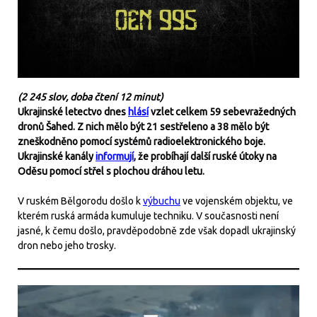
(2 245 slov, doba čtení 12 minut)
Ukrajinské letectvo dnes
hlásí
vzlet celkem 59 sebevražedných
dronů Šahed. Z nich mělo být 21 sestřeleno a 38 mělo být
zneškodněno pomocí systémů radioelektronického boje.
Ukrajinské kanály
informují
, že probíhají další ruské útoky na
Oděsu pomocí střel s plochou dráhou letu.
V ruském Bělgorodu došlo k
výbuchu
ve vojenském objektu, ve
kterém ruská armáda kumuluje techniku. V současnosti není
jasné, k čemu došlo, pravděpodobně zde však dopadl ukrajinský
dron nebo jeho trosky.