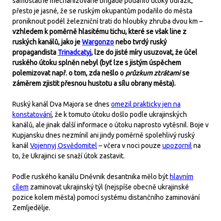
samostatné mechanizované brigádě podařilo útoky odrazit,
přesto je jasné, že se ruským okupantům podařilo do města
proniknout podél železniční trati do hloubky zhruba dvou km –
vzhledem k poměrně hlasitému tichu, které se však line z
ruských kanálů, jako je
Wargonzo
nebo tvrdý ruský
propagandista
Trinadcatyj
, lze do jisté míry usuzovat, že účel
ruského útoku splněn nebyl (byť lze s jistým úspěchem
polemizovat např. o tom, zda nešlo o
průzkum ztrátami
se
záměrem zjistit přesnou hustotu a sílu obrany města).
Ruský kanál Dva Majora se dnes
omezil prakticky jen na
konstatování
, že k tomuto útoku došlo podle ukrajinských
kanálů, ale jinak další informace o útoku naprosto vytěsnil. Boje v
Kupjansku dnes nezmínil ani jindy poměrně spolehlivý ruský
kanál
Vojennyj Osvědomitel
– včera v noci pouze
upozornil
na
to, že Ukrajinci se snaží útok zastavit.
Podle ruského kanálu Dněvnik desantnika mělo být
hlavním
cílem
zaminovat ukrajinský týl (nejspíše obecně ukrajinské
pozice kolem města) pomocí systému distančního zaminování
Zemljedělje.