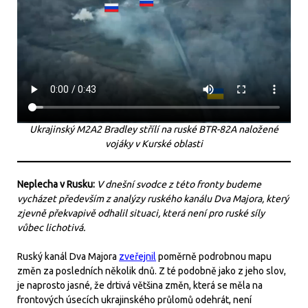
Ukrajinský M2A2 Bradley střílí na ruské BTR-82A naložené
vojáky v Kurské oblasti
Neplecha v Rusku:
V dnešní svodce z této fronty budeme
vycházet především z analýzy ruského kanálu Dva Majora, který
zjevně překvapivě odhalil situaci, která není pro ruské síly
vůbec lichotivá.
Ruský kanál Dva Majora
zveřejnil
poměrně podrobnou mapu
změn za posledních několik dnů. Z té podobně jako z jeho slov,
je naprosto jasné, že drtivá většina změn, která se měla na
frontových úsecích ukrajinského průlomů odehrát, není