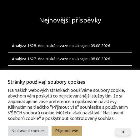
Nejnovější příspěvky
Analýza 1628. dne ruské invaze na Ukrajinu 09.08.2026
Analýza 1627. dne ruské invaze na Ukrajinu 08.08.2026
Od Bobíka k FUP. Český energetický uzel pro ukrajinské jednotky
Stránky používají soubory cookies
Na našich webových stránkách používáme soubory cookie,
abychom vám poskytli co nejrelevantnější služby tím, že si
zapamatujeme vaše preference a opakované návštěvy.
Kliknutím na tlačítko "Přijmout vše" souhlasíte s používáním
VŠECH souborů cookie. Můžete však navštívit "Nastavení
souborů cookie" a poskytnout kontrolovaný souhlas..
Nastavení cookies
Přijmout vše
© valka.online | Vydavatel: Jan Tofl, Plzeň | ISSN 3029-
6420