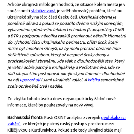
Ačkoliv ukrajinští milblogeři hodnotí, že situace kolem města je v
současnosti
stabilizovaná
, je vidět obrovský problém, kterému
ukrajinské síly na této části úseku čelí.
Ukrajinská obrana je
poměrně děravá a pokud se podařilo dvěma ruským konvojům,
vybavenému především lehkou technikou (transportéry LT-MB
a BTR s podporou několika tanků) proniknout několik kilometrů
do východní části ukrajinského perimetru, příští útok, který
může být mnohem silnější, už by mohl prorazit obranné linie
definitivně způsobem, který už nespraví útoky drony a
protitankovými zbraněmi. Jde však o dlouhodobější stav, který
je velmi dobře patrný u Kruhljakivky a Peršotravněva, kde se
daří okupantům postupovat ukrajinskými liniemi – dlouhodobě
na něj
upozorňují
i sami ukrajinští vojáci. A
kritika
samozřejmě
zcela oprávněně trvá i nadále.
Ze zbytku tohoto úseku dnes nejsou prakticky žádné nové
informace, které by poukazovaly na nový vývoj.
Bachmutská fronta:
Ruští OSINT analytici zveřejnili
geolokalizaci
záběrů
, ze kterých je patrný ruský postup v prostoru mezi
Kliščijivkou a Kurďumivkou. Pokud zde tedy Ukrajinci stále mají