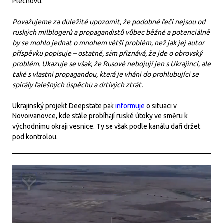
Plechovu.
Považujeme za důležité upozornit, že podobné řeči nejsou od
ruských milblogerů a propagandistů vůbec běžné a potenciálně
by se mohlo jednat o mnohem větší problém, než jak jej autor
příspěvku popisuje – ostatně, sám přiznává, že jde o obrovský
problém. Ukazuje se však, že Rusové nebojují jen s Ukrajinci, ale
také s vlastní propagandou, která je vhání do prohlubující se
spirály falešných úspěchů a drtivých ztrát.
Ukrajinský projekt Deepstate pak
informuje
o situaci v
Novoivanovce, kde stále probíhají ruské útoky ve směru k
východnímu okraji vesnice. Ty se však podle kanálu daří držet
pod kontrolou.