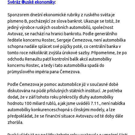
Svéráz ®uské ekonomiky
:
Sponzorem dnešní ekonomické rubriky z ruského světa je
písmeno B, pocházející ze slova bankrot. Ukazuje se totiž, že
jediný výrobce ruských osobních automobilů, společnost
Avtovaz, se nachází na hranici bankrotu. Podle generálního
ředitele koncernu Rostec, Sergeje Čemezova, není automobilka
schopna nadále splácet své půjčky poté, co centrální banka v
tomto roce několikrát zvýšila úrokové sazby. Připomeňme, že po
odchodu Renaultu patří kontrolní balík akcií automobilky
koncernu Rostec, a tedy i tato automobilka spadá do
průmyslového impéria pana Čemezova.
Podle Čemezova je pomoc automobilce již v současné době
diskutována na půdě příslušných státních institucí. Je potřeba
dodat, že v září tohoto roku překročily dluhy automobilky
hodnotu 100 miliard rublů, a jak jsme uváděli 7.11., není nabídka
automobilky konkurenceschopná s čínskými modely, a lze
předpokládat, že se finanční situace Avtovazu od té doby dále
zhoršila.