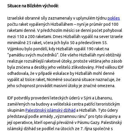
Situace na Blízkém východě:
Izraelské obranné síly zaznamenaly v uplynulém týdnu
pokles
počtu raket vypálených Hizballáhem – nyní je průměr pod 100
raketami denně. V předchozím měsíci se denní počet pohyboval
mezi 150 a 200 raketami. Dnes Hizballáh vypálil na sever Izraele
minimálně 25 raket, včera jich bylo 50 a předevčírem 55.
Výjimkou bylo pondělí, kdy Hizballáh vypálil 190 raket na
“památku svých mučedníků“. Dle všeho Hizballáh nyní obtížněji
realizuje rozsáhlejší raketové útoky, protože většina jeho zásob
byla zničena a desítky jeho velitelů zlikvidovány. Před válkou IDF
odhadovala, že v případě eskalace by Hizballáh mohl denně
vypálit až tisíce raket, Nicméně současná situace naznačuje, že
jeho schopnost provádět masivní útoky je značně omezena.
IDF potvrdily provedení leteckých úderů v Sýrii a Libanonu,
zaměřených na budovy a velitelská centra patřící teroristickým
skupinám
Palestinský islámský džihád
a Hizballáh. Tyto údery
představují podle armády „významnou ránu“ pro tyto skupiny a
její operativce, kteří operují převážně v Pásmu Gazy. Palestinský
islámský džihád se podílel na útocích ze 7. října společně s