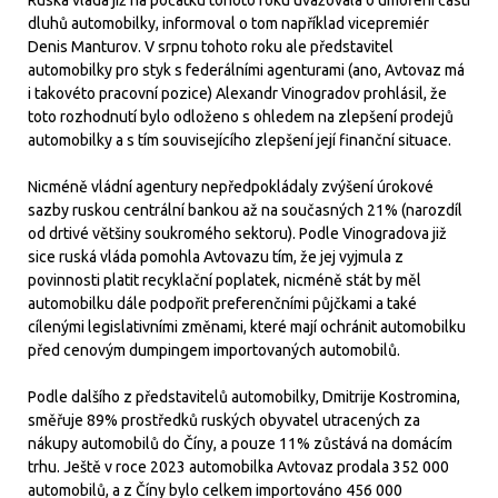
Ruská vláda již na počátku tohoto roku uvažovala o umoření části
dluhů automobilky, informoval o tom například vicepremiér
Denis Manturov. V srpnu tohoto roku ale představitel
automobilky pro styk s federálními agenturami (ano, Avtovaz má
i takovéto pracovní pozice) Alexandr Vinogradov prohlásil, že
toto rozhodnutí bylo odloženo s ohledem na zlepšení prodejů
automobilky a s tím souvisejícího zlepšení její finanční situace.
Nicméně vládní agentury nepředpokládaly zvýšení úrokové
sazby ruskou centrální bankou až na současných 21% (narozdíl
od drtivé většiny soukromého sektoru). Podle Vinogradova již
sice ruská vláda pomohla Avtovazu tím, že jej vyjmula z
povinnosti platit recyklační poplatek, nicméně stát by měl
automobilku dále podpořit preferenčními půjčkami a také
cílenými legislativními změnami, které mají ochránit automobilku
před cenovým dumpingem importovaných automobilů.
Podle dalšího z představitelů automobilky, Dmitrije Kostromina,
směřuje 89% prostředků ruských obyvatel utracených za
nákupy automobilů do Číny, a pouze 11% zůstává na domácím
trhu. Ještě v roce 2023 automobilka Avtovaz prodala 352 000
automobilů, a z Číny bylo celkem importováno 456 000