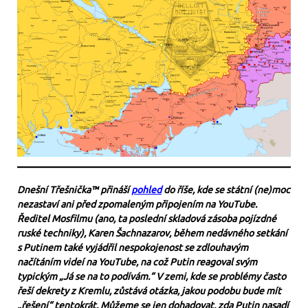
Dnešní Třešnička™ přináší
pohled
do říše, kde se státní (ne)moc
nezastaví ani před zpomaleným připojením na YouTube.
Ředitel Mosfilmu (ano, ta poslední skladová zásoba pojízdné
ruské techniky), Karen Šachnazarov, během nedávného setkání
s Putinem také vyjádřil nespokojenost se zdlouhavým
načítáním videí na YouTube, na což Putin reagoval svým
typickým „Já se na to podívám.“ V zemi, kde se problémy často
řeší dekrety z Kremlu, zůstává otázka, jakou podobu bude mít
„řešení“ tentokrát. Můžeme se jen dohadovat, zda Putin nasadí