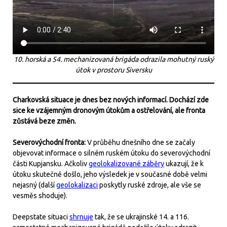
10. horská a 54. mechanizovaná brigáda odrazila mohutný ruský
útok v prostoru Siversku
Charkovská situace je dnes bez nových informací. Dochází zde
sice ke vzájemným dronovým útokům a ostřelování, ale fronta
zůstává beze změn.
Severovýchodní fronta:
V průběhu dnešního dne se začaly
objevovat informace o silném ruském útoku do severovýchodní
části Kupjansku. Ačkoliv
geolokalizované záběry
ukazují, že k
útoku skutečně došlo, jeho výsledek je v současné době velmi
nejasný (další
geolokalizaci
poskytly ruské zdroje, ale vše se
vesměs shoduje).
Deepstate situaci
shrnuje
tak, že se ukrajinské 14. a 116.