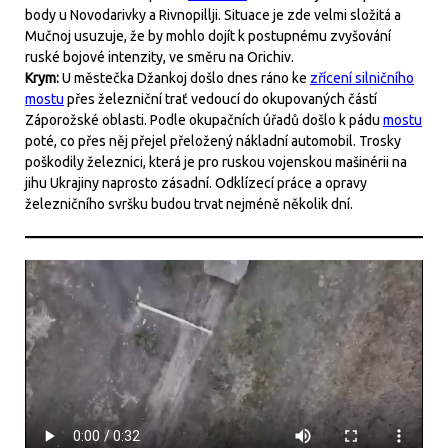
body u Novodarivky a Rivnopillji. Situace je zde velmi složitá a
Mučnoj usuzuje, že by mohlo dojít k postupnému zvyšování
ruské bojové intenzity, ve směru na Orichiv.
Krym:
U městečka Džankoj došlo dnes ráno ke
zřícení silničního
mostu
přes železniční trať vedoucí do okupovaných částí
Záporožské oblasti. Podle okupačních úřadů došlo k pádu
mostu
poté, co přes něj přejel přeložený nákladní automobil. Trosky
poškodily železnici, která je pro ruskou vojenskou mašinérii na
jihu Ukrajiny naprosto zásadní. Odklízecí práce a opravy
železničního svršku budou trvat nejméně několik dní.