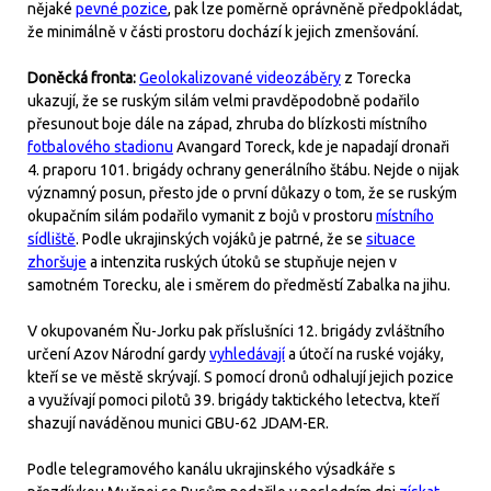
nějaké
pevné pozice
, pak lze poměrně oprávněně předpokládat,
že minimálně v části prostoru dochází k jejich zmenšování.
Doněcká fronta:
Geolokalizované videozáběry
z Torecka
ukazují, že se ruským silám velmi pravděpodobně podařilo
přesunout boje dále na západ, zhruba do blízkosti místního
fotbalového stadionu
Avangard Toreck, kde je napadají dronaři
4. praporu 101. brigády ochrany generálního štábu. Nejde o nijak
významný posun, přesto jde o první důkazy o tom, že se ruským
okupačním silám podařilo vymanit z bojů v prostoru
místního
sídliště
. Podle ukrajinských vojáků je patrné, že se
situace
zhoršuje
a intenzita ruských útoků se stupňuje nejen v
samotném Torecku, ale i směrem do předměstí Zabalka na jihu.
V okupovaném Ňu-Jorku pak příslušníci 12. brigády zvláštního
určení Azov Národní gardy
vyhledávají
a útočí na ruské vojáky,
kteří se ve městě skrývají. S pomocí dronů odhalují jejich pozice
a využívají pomoci pilotů 39. brigády taktického letectva, kteří
shazují naváděnou munici GBU-62 JDAM-ER.
Podle telegramového kanálu ukrajinského výsadkáře s