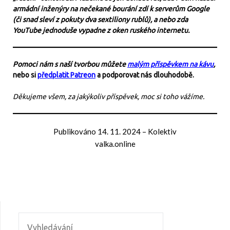
armádní inženýry na nečekané bourání zdí k serverům Google
(či snad sleví z pokuty dva sextiliony rublů), a nebo zda
YouTube jednoduše vypadne z oken ruského internetu.
Pomoci nám s naší tvorbou můžete
malým příspěvkem na kávu
,
nebo si
předplatit Patreon
a podporovat nás dlouhodobě.
Děkujeme všem, za jakýkoliv příspěvek, moc si toho vážíme.
Publikováno
14. 11. 2024
–
Kolektiv
valka.online