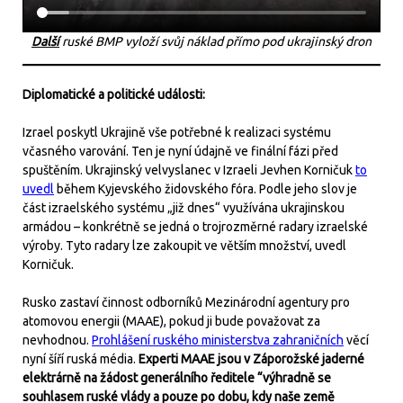
Další
ruské BMP vyloží svůj náklad přímo pod ukrajinský dron
Diplomatické a politické události:
Izrael poskytl Ukrajině vše potřebné k realizaci systému
včasného varování. Ten je nyní údajně ve finální fázi před
spuštěním. Ukrajinský velvyslanec v Izraeli Jevhen Korničuk
to
uvedl
během Kyjevského židovského fóra. Podle jeho slov je
část izraelského systému „již dnes“ využívána ukrajinskou
armádou – konkrétně se jedná o trojrozměrné radary izraelské
výroby. Tyto radary lze zakoupit ve větším množství, uvedl
Korničuk.
Rusko zastaví činnost odborníků Mezinárodní agentury pro
atomovou energii (MAAE), pokud ji bude považovat za
nevhodnou.
Prohlášení ruského ministerstva zahraničních
věcí
nyní šíří ruská média.
Experti MAAE jsou v Záporožské jaderné
elektrárně na žádost generálního ředitele “výhradně se
souhlasem ruské vlády a pouze po dobu, kdy naše země