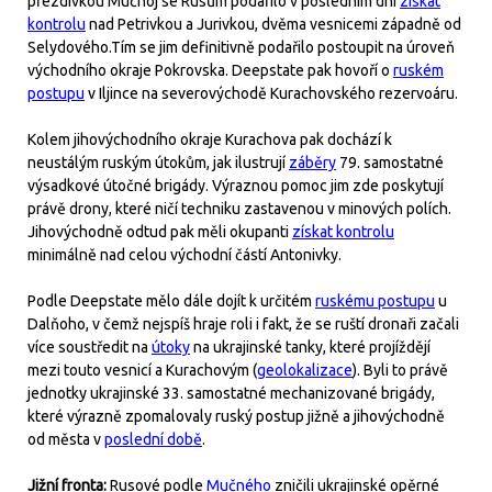
přezdívkou Mučnoj se Rusům podařilo v posledním dni
získat
kontrolu
nad Petrivkou a Jurivkou, dvěma vesnicemi západně od
Selydového.Tím se jim definitivně podařilo postoupit na úroveň
východního okraje Pokrovska. Deepstate pak hovoří o
ruském
postupu
v Iljince na severovýchodě Kurachovského rezervoáru.
Kolem jihovýchodního okraje Kurachova pak dochází k
neustálým ruským útokům, jak ilustrují
záběry
79. samostatné
výsadkové útočné brigády. Výraznou pomoc jim zde poskytují
právě drony, které ničí techniku zastavenou v minových polích.
Jihovýchodně odtud pak měli okupanti
získat kontrolu
minimálně nad celou východní částí Antonivky.
Podle Deepstate mělo dále dojít k určitém
ruskému postupu
u
Dalňoho, v čemž nejspíš hraje roli i fakt, že se ruští dronaři začali
více soustředit na
útoky
na ukrajinské tanky, které projíždějí
mezi touto vesnicí a Kurachovým (
geolokalizace
). Byli to právě
jednotky ukrajinské 33. samostatné mechanizované brigády,
které výrazně zpomalovaly ruský postup jižně a jihovýchodně
od města v
poslední době
.
Jižní fronta:
Rusové podle
Mučného
zničili ukrajinské opěrné