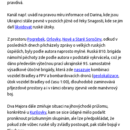
pravdivá.
Kanál např. uvádí na pravou míru informace od Darina, kde jsou
Ukrajinci stále pevně v pozicích jižně od řeky Snagosti, kde se jim
daří
likvidovat
ruské útoky.
Z prostoru
Pogrebek
,
Orlovky
,
Nové a Staré Soročiny
, odkud v
posledních dnech přicházely zprávy o velkých ruských
úspěších, byly podle autora naprosto mylné. Ruská 810. brigáda
námořní pěchoty zde podle autora v podstatě vykrvácela, což je
dáno především výtečnou prací ukrajinské 95. samostatné
výsadkové útočné brigády, která zde
nasazuje
kombinaci
vozidel Bradley a FPV a bombardovacích dronů (
geolokalizace
,
útok vozidel Bradley od času 1:00), dlouhodobě zaminovává
příjezdové prostory a i v rámci obrany zjevně vede manévrový
boj.
Dva Majora dále zmiňuje situaci na jihovýchodě průlomu,
konkrétně u
Kurilovky
, kam se sice údajně mělo podařit
proniknout průzkumným skupinám, ale lze předpokládat, že
pokud zde vůbec ruské síly zvládly postoupit, pak stále bojují v