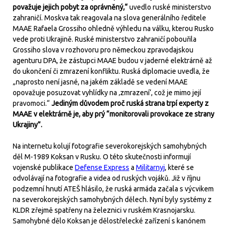
považuje jejich pobyt za oprávněný,“
uvedlo ruské ministerstvo
zahraničí. Moskva tak reagovala na slova generálního ředitele
MAAE Rafaela Grossiho ohledně výhledu na válku, kterou Rusko
vede proti Ukrajině. Ruské ministerstvo zahraničí pobouřila
Grossiho slova v rozhovoru pro německou zpravodajskou
agenturu DPA, že zástupci MAAE budou v jaderné elektrárně až
do ukončení či zmrazení konfliktu. Ruská diplomacie uvedla, že
„naprosto není jasné, na jakém základě se vedení MAAE
opovažuje posuzovat vyhlídky na ‚zmrazení‘, což je mimo její
pravomoci.“
Jediným důvodem proč ruská strana trpí experty z
MAAE v elektrárně je, aby prý “monitorovali provokace ze strany
Ukrajiny”.
Na internetu kolují fotografie severokorejských samohybných
děl M-1989 Koksan v Rusku. O této skutečnosti informují
vojenské publikace
Defense Express
a
Militarnyj
, které se
odvolávají na fotografie a videa od ruských vojáků. Již v říjnu
podzemní hnutí ATEŠ hlásilo, že ruská armáda začala s výcvikem
na severokorejských samohybných dělech. Nyní byly systémy z
KLDR zřejmě spatřeny na železnici v ruském Krasnojarsku.
Samohybné dělo Koksan je dělostřelecké zařízení s kanónem