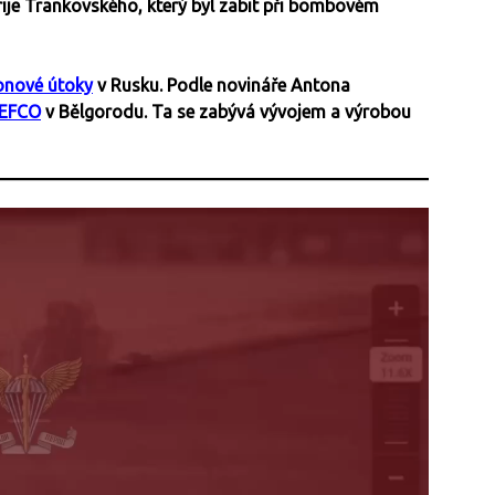
ije Trankovského, který byl zabit při bombovém
onové útoky
v Rusku. Podle novináře Antona
 EFCO
v Bělgorodu. Ta se zabývá vývojem a výrobou