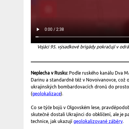
Vojáci 95. výsadkové brigády pokračují v odr
Neplecha v Rusku:
Podle ruského kanálu Dva M
Darinu a standardně též v Novoivanovce, což od
ukrajinských bombardovacích dronů do prost
(
geolokalizace
).
Co se týče bojů v Olgovském lese, pravděpodob
skutečně dostali Ukrajinci do obklíčení, ale je 
technice, jak ukazují
geolokalizované záběry
.