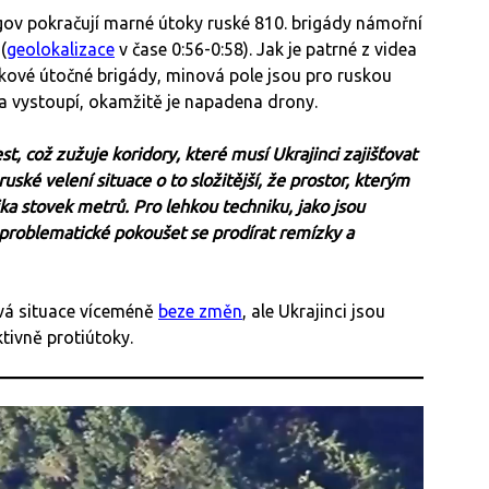
ov pokračují marné útoky ruské 810. brigády námořní
(
geolokalizace
v čase 0:56-0:58). Jak je patrné z videa
kové útočné brigády, minová pole jsou pro ruskou
a vystoupí, okamžitě je napadena drony.
t, což zužuje koridory, které musí Ukrajinci zajišťovat
uské velení situace o to složitější, že prostor, kterým
ka stovek metrů. Pro lehkou techniku, jako jsou
e problematické pokoušet se prodírat remízky a
vá situace víceméně
beze změn
, ale Ukrajinci jsou
tivně protiútoky.