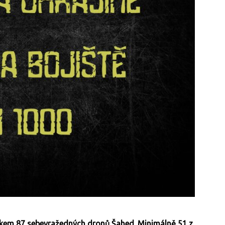
lkem 87 sebevražedných dronů Šahed. Minimálně 51 z