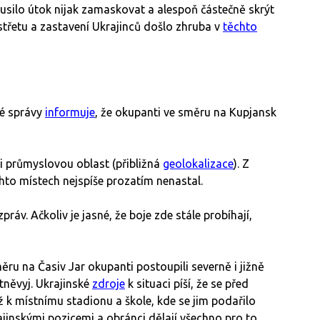
kusilo útok nijak zamaskovat a alespoň částečně skrýt
třetu a zastavení Ukrajinců došlo zhruba v
těchto
ké správy
informuje
, že okupanti ve směru na Kupjansk
ci průmyslovou oblast (přibližná
geolokalizace
). Z
chto místech nejspíše prozatím nenastal.
áv. Ačkoliv je jasné, že boje zde stále probíhají,
měru na Časiv Jar okupanti postoupili severně i jižně
tněvyj. Ukrajinské
zdroje
k situaci píší, že se před
k místnímu stadionu a škole, kde se jim podařilo
ajinskými pozicemi a obránci dělají všechno pro to,