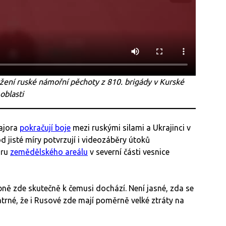
ážení ruské námořní pěchoty z 810. brigády v Kurské
oblasti
ajora
pokračují boje
mezi ruskými silami a Ukrajinci v
 jisté míry potvrzují i videozáběry útoků
oru
zemědělského areálu
v severní části vesnice
ně zde skutečně k čemusi dochází. Není jasné, zda se
patrné, že i Rusové zde mají poměrně velké ztráty na