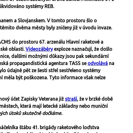
o zlikvidováno systémy REB.
anem a Slovjanskem. V tomto prostoru šlo o
 těmito dvěma městy byly zničeny již v úvodu invaze.
ACMS do prostoru 67. arzenálu Hlavní raketové a
ské oblasti.
Videozáběry
exploze naznačují, že došlo
nice, dalšími možnými důkazy jsou pak sekundární
Ruská propagandistická agentura TASS se
odvolává
na
ylo údajně pět ze šesti střel sestřeleno systémy
ní měla být poškozena. Tyto informace však nelze
mový účet Zapisky Veterana již
straší
, že v brzké době
městech, která mají letecké základny nebo muniční
ných útoků skutečně dočkáme.
náčelníka štábu 41. brigády raketového loďstva