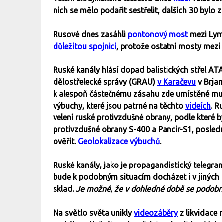
nich se mělo podařit sestřelit, dalších 30 byl
Rusové dnes zasáhli
pontonový most
mezi Lym
důležitou spojnici
, protože ostatní mosty mezi
Ruské kanály hlásí dopad balistických střel AT
dělostřelecké správy (GRAU)
v Karačevu
v Brjan
k alespoň částečnému zásahu zde umístěné mu
výbuchy, které jsou patrné na těchto
videích
. 
velení ruské protivzdušné obrany, podle které b
protivzdušné obrany S-400 a Pancir-S1, posled
ověřit.
Geolokalizace výbuchů
.
Ruské kanály, jako je propagandistický telegra
bude k podobným situacím docházet i v jiných 
sklad.
Je možné, že v dohledné době se podob
Na světlo světa unikly
videozáběry
z likvidace 