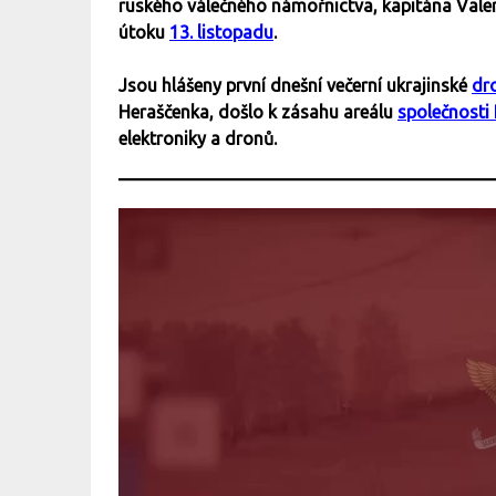
ruského válečného námořnictva, kapitána Valer
útoku
13. listopadu
.
Jsou hlášeny první dnešní večerní ukrajinské
dr
Heraščenka, došlo k zásahu areálu
společnosti
elektroniky a dronů.