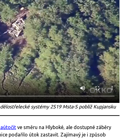
dělostřelecké systémy 2S19 Msta-S poblíž Kupjansku
zaútočit
ve směru na Hlyboké, ale dostupné záběry
ce podařilo útok zastavit. Zajímavý je i způsob