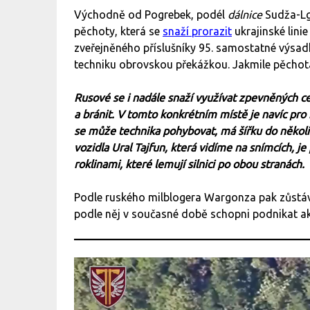
Východně od Pogrebek, podél
dálnice
Sudža-Lg
pěchoty, která se
snaží prorazit
ukrajinské linie 
zveřejněného příslušníky 95. samostatné výsad
techniku obrovskou překážkou. Jakmile pěchot
Rusové se i nadále snaží využívat zpevněných ces
a bránit. V tomto konkrétním místě je navíc pro r
se může technika pohybovat, má šířku do několi
vozidla Ural Tajfun, která vidíme na snímcích, j
roklinami, které lemují silnici po obou stranách.
Podle ruského milblogera Wargonza pak zůstá
podle něj v současné době schopni podnikat ak