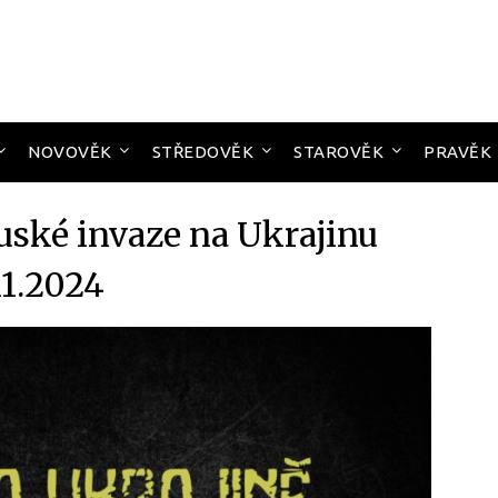
NOVOVĚK
STŘEDOVĚK
STAROVĚK
PRAVĚK
uské invaze na Ukrajinu
11.2024