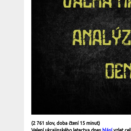
(
2 761 slov, doba čtení 15 minut)
Velení ukrajinského letectva dnes
hlásí
vzlet ce