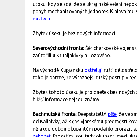
útoku, kdy se zdá, že se ukrajinské velení nepo
pohyb mechanizovaných jednotek. K hlavnímu s
místech.
Zbytek úseku je bez nových informací.
Severovýchodní fronta:
Šéf charkovské vojens
zaútočili u Kruhljakivky a Lozového.
Na východě Kupjansku
ostřelují
ruští dělostřel
toho je patrné, že výraznější ruský postup v tě
Zbytek tohoto úseku je pro dnešek bez nových zpr
bližší informace nejsou známy.
Bachmutská fronta:
DeepstateUA
píše
, že ve s
od Kalinivky, až k časivjarskému předměstí Žov
nějakou dobou okupantům podařilo prorazit až 
zakopat
. Prozatím jsou tedy okupanti mezi ukr