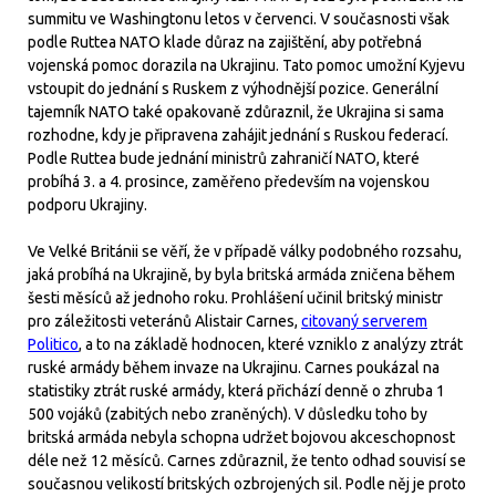
summitu ve Washingtonu letos v červenci. V současnosti však
podle Ruttea NATO klade důraz na zajištění, aby potřebná
vojenská pomoc dorazila na Ukrajinu. Tato pomoc umožní Kyjevu
vstoupit do jednání s Ruskem z výhodnější pozice. Generální
tajemník NATO také opakovaně zdůraznil, že Ukrajina si sama
rozhodne, kdy je připravena zahájit jednání s Ruskou federací.
Podle Ruttea bude jednání ministrů zahraničí NATO, které
probíhá 3. a 4. prosince, zaměřeno především na vojenskou
podporu Ukrajiny.
Ve Velké Británii se věří, že v případě války podobného rozsahu,
jaká probíhá na Ukrajině, by byla britská armáda zničena během
šesti měsíců až jednoho roku. Prohlášení učinil britský ministr
pro záležitosti veteránů Alistair Carnes,
citovaný serverem
Politico
, a to na základě hodnocen, které vzniklo z analýzy ztrát
ruské armády během invaze na Ukrajinu. Carnes poukázal na
statistiky ztrát ruské armády, která přichází denně o zhruba 1
500 vojáků (zabitých nebo zraněných). V důsledku toho by
britská armáda nebyla schopna udržet bojovou akceschopnost
déle než 12 měsíců. Carnes zdůraznil, že tento odhad souvisí se
současnou velikostí britských ozbrojených sil. Podle něj je proto