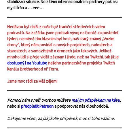
stabilizaci situace. No a těmi internacionálními partnery pak asi
myslí Írán a … eee…
Nedávno byl další z našich již tradiční středečních video
podcastů. Na začátku jsme probrali vývoj na frontě za poslední
týden, nicméně tím hlavním byl host, náš starý známý „Vozím
drony“, který nám povídal o nových projektech, radostech a
starostech, a samozřejmě o dronech jako takových. Jelikož
mnoho lidí si přeje vidět záznam i jinde, než na Twitchi, tak již je
dostupný i na Youtube
našeho partnerského projektu Twitch
kanálu Brotherhood of Terra.
Jsme moc rádi za Váš zájem!
Pomoci nám s naší tvorbou můžete
malým příspěvkem na kávu
,
nebo si
předplatit Patreon
a podporovat nás dlouhodobě.
Děkujeme všem, za jakýkoliv příspěvek, moc si toho vážíme.