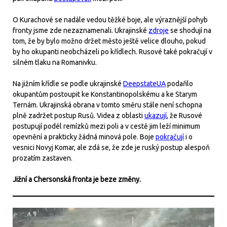
O Kurachové se nadále vedou těžké boje, ale výraznější pohyb
fronty jsme zde nezaznamenali. Ukrajinské
zdroje
se shodují na
tom, že by bylo možno držet město ještě velice dlouho, pokud
by ho okupanti neobcházeli po křídlech. Rusové také pokračují v
silném tlaku na Romanivku.
Na jižním křídle se podle ukrajinské
DeepstateUA
podařilo
okupantům postoupit ke Konstantinopolskému a ke Starym
Ternám. Ukrajinská obrana v tomto směru stále není schopna
plně zadržet postup Rusů. Videa z oblasti
ukazují
, že Rusové
postupují podél remízků mezi poli a v cestě jim leží minimum
opevnění a prakticky žádná minová pole. Boje
pokračují
i o
vesnici Novyj Komar, ale zdá se, že zde je ruský postup alespoň
prozatím zastaven.
Jižní a Chersonská fronta je beze změny.