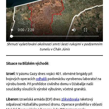
Shrnutí vyšetřování okolností smrti šesti rukojmí v podzemním
tunelu v Chán Júnis
Situace na Blízkém východě:
Izrael:
V pásmu Gazy dnes vojáci 401. obrněné brigády při
bojových operacích
odhalili
podomácku vyrobenou laboratoř na
výrobu bomb. Při prohlídce civilního domu v Džabalíje našli
součástky sloužící k výrobě výbušnin, včetně granátů.
Libanon:
Izraelská armáda (IDF) dnes
zlikvidovala
raketový
odpalovač Hizballáhu pomocí dronu. Operace proběhla v oblasti