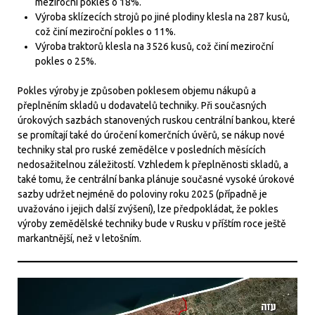
meziroční pokles o 18%.
Výroba sklízecích strojů po jiné plodiny klesla na 287 kusů,
což činí meziroční pokles o 11%.
Výroba traktorů klesla na 3526 kusů, což činí meziroční
pokles o 25%.
Pokles výroby je způsoben poklesem objemu nákupů a
přeplněním skladů u dodavatelů techniky. Při současných
úrokových sazbách stanovených ruskou centrální bankou, které
se promítají také do úročení komerčních úvěrů, se nákup nové
techniky stal pro ruské zemědělce v posledních měsících
nedosažitelnou záležitostí. Vzhledem k přeplněnosti skladů, a
také tomu, že centrální banka plánuje současné vysoké úrokové
sazby udržet nejméně do poloviny roku 2025 (případně je
uvažováno i jejich další zvýšení), lze předpokládat, že pokles
výroby zemědělské techniky bude v Rusku v příštím roce ještě
markantnější, než v letošním.