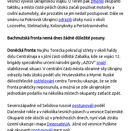
vesnici vyvěsil ukrajinskou vlajku. U Teren pak
změnili
okupanti
taktiku, a místo čistě pěších útoků začali používat motorky a
civilní automobily, ale prozatím se jim nedaří postupovat. Dále ve
směru na Pokrovsk Ukrajinci
odrazili
útoky rusů v okolí
Lozového, Stelmačivky, Kolisnykivky a Peršotravněvého.
Bachmutská fronta nemá dnes žádné důležité posuny.
Doněcká fronta:
Na jihu Torecka pokračují střety v okolí haldy
dolu Centralnaja a v jižní části sídliště Zabalka, kde se vojáci 12.
brigády speciálního určení národní gardy „AZOV“
snaží
stabilizovat situaci. V centrální části města obranné síly Ukrajiny
odrazily řadu útoků podél ulic Hruševského a Myrné. Ruské
dělostřelecké
ostřelování
centra Torecku ukazuje, že se zde
fronta prakticky neposunula, a možná se zde ukrajinským
jednotkám podařilo na několika místech okupanty zatlačit zpět.
Severozápadně od Selidova rusové
postupovali
podél
Dačenské rokle a v několika lesních pásech u vesnice Dačenské.
Okupanti zde útočili už v předchozích dnech, nyní však ztrátu
území ukazuje i mapa
DeepsateUA
. Jižně od vesnice Puškine
pak okupanti
postupovali
mezi poli.