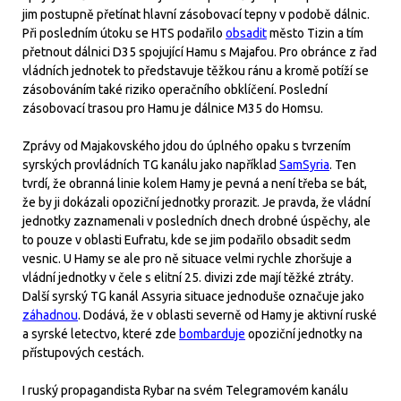
jim postupně přetínat hlavní zásobovací tepny v podobě dálnic.
Při posledním útoku se HTS podařilo
obsadit
město Tizin a tím
přetnout dálnici D35 spojující Hamu s Majafou. Pro obránce z řad
vládních jednotek to představuje těžkou ránu a kromě potíží se
zásobováním také riziko operačního obklíčení. Poslední
zásobovací trasou pro Hamu je dálnice M35 do Homsu.
Zprávy od Majakovského jdou do úplného opaku s tvrzením
syrských provládních TG kanálu jako například
SamSyria
. Ten
tvrdí, že obranná linie kolem Hamy je pevná a není třeba se bát,
že by ji dokázali opoziční jednotky prorazit. Je pravda, že vládní
jednotky zaznamenali v posledních dnech drobné úspěchy, ale
to pouze v oblasti Eufratu, kde se jim podařilo obsadit sedm
vesnic. U Hamy se ale pro ně situace velmi rychle zhoršuje a
vládní jednotky v čele s elitní 25. divizi zde mají těžké ztráty.
Další syrský TG kanál Assyria situace jednoduše označuje jako
záhadnou
. Dodává, že v oblasti severně od Hamy je aktivní ruské
a syrské letectvo, které zde
bombarduje
opoziční jednotky na
přístupových cestách.
I ruský propagandista Rybar na svém Telegramovém kanálu