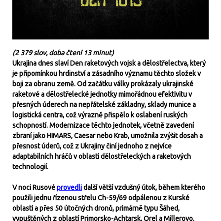
(
2 379 slov, doba čtení 13 minut)
Ukrajina dnes slaví Den raketových vojsk a dělostřelectva, který
je připomínkou hrdinství a zásadního významu těchto složek v
boji za obranu země. Od začátku války prokázaly ukrajinské
raketové a dělostřelecké jednotky mimořádnou efektivitu v
přesných úderech na nepřátelské základny, sklady munice a
logistická centra, což výrazně přispělo k oslabení ruských
schopností. Modernizace těchto jednotek, včetně zavedení
zbraní jako HIMARS, Caesar nebo Krab, umožnila zvýšit dosah a
přesnost úderů, což z Ukrajiny činí jednoho z nejvíce
adaptabilních hráčů v oblasti dělostřeleckých a raketových
technologií.
V noci Rusové
provedli
další větší vzdušný útok, během kterého
použili jednu řízenou střelu Ch-59/69 odpálenou z Kurské
oblasti a přes 50 útočných dronů, primárně typu Šáhed,
vypuštěných z oblastí Primorsko-Achtarsk, Orel a Millerovo.