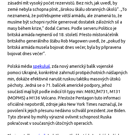
zásadní mít vysoký počet rezervistů. Bez nich, jak uvedl, by
země nebyla schopna plnit „širokou škálu obranných úkolů“. „To
neznamená, že potřebujeme větší armádu, ale znamená to, že
musíme být schopni rychle generovat dostatek záložních sil a
masy během krize,“ dodal Carnes. Podle serveru Politico je
britská armáda nejmenší od 18. století. Přesto místonáčelník
britského generálního štábu Rob Magowen uvedl, že „pokud by
britská armáda musela bojovat dnes večer, byla by připravena
bojovat dnes večer“.
Polská média
spekulují
, zda nový americký balík vojenské
pomoci Ukrajině, konkrétně zahrnutí protipěchotních nášlapných
min, dokáže efektivně narušit ruskou taktiku masových útoků
pěchoty. Jedná se o 71. balíček americké podpory, jehož
součástí mají být podle indicií tři typy min: M692/M731, M131
(MOPMS) a M136 Volcano. Přestože Pentagon tuto informaci
oficiálně nepotvrdil, zdroje jako New York Times naznačují, že
povolení k jejich přesunu nedávno schválil prezident Joe Biden.
Tyto zbraně by mohly výrazně ovlivnit schopnost Ruska
pokračovat v současných útočných operacích.