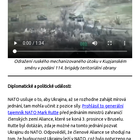
Odražení ruského mechanizovaného útoku v Kupjanském
směru v podání 114. brigády teritoriální obrany
Diplomatické a politické události:
NATO usiluje o to, aby Ukrajina, až se rozhodne zahájit mírová
jednání, tam mohla učinit z pozice síly.
Prohlásil to generální
tajemník NATO Mark Rutte
před jednáním ministrů zahraničí
členských zemí Aliance, které se koná 3. prosince v Bruselu.
Rutte byl dotázán, zda je možné na tomto jednání pozvat
Ukrajinu do NATO. Odpověděl, že členové Aliance se shodují na
tom, že budoucnost Ukrajiny leží v NATO, což bylo potvrzeno na