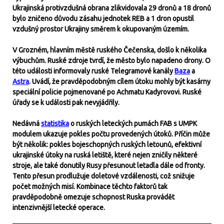
Ukrajinská protivzdušná obrana zlikvidovala 29 dronů a 18 dronů
bylo zničeno důvodu zásahu jednotek REB a 1 dron opustil
vzdušný prostor Ukrajiny směrem k okupovaným územím.
V Grozném, hlavním městě ruského Čečenska, došlo k několika
výbuchům. Ruské zdroje tvrdí, že město bylo napadeno drony. O
této události informovaly ruské Telegramové kanály
Baza
a
Astra
. Uvádí, že pravděpodobným cílem útoku mohly být kasárny
speciální policie pojmenované po Achmatu Kadyrovovi. Ruské
úřady se k události pak nevyjádřily.
Nedávná
statistika
o ruských leteckých pumách FAB s UMPK
modulem ukazuje pokles počtu provedených útoků. Příčin může
být několik: pokles bojeschopných ruských letounů, efektivní
ukrajinské útoky na ruská letiště, které nejen zničily některé
stroje, ale také donutily Rusy přesunout letadla dále od fronty.
Tento přesun prodlužuje doletové vzdálenosti, což snižuje
počet možných misí. Kombinace těchto faktorů tak
pravděpodobně omezuje schopnost Ruska provádět
intenzivnější letecké operace.