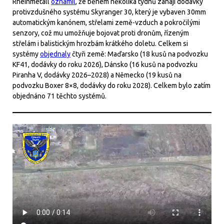
Rheinmetall
oznámil
, že během několika týdnů zahájí dodávky
protivzdušného systému Skyranger 30, který je vybaven 30mm
automatickým kanónem, střelami země-vzduch a pokročilými
senzory, což mu umožňuje bojovat proti dronům, řízeným
střelám i balistickým hrozbám krátkého doletu. Celkem si
systémy
objednaly
čtyři země: Maďarsko (18 kusů na podvozku
KF41, dodávky do roku 2026), Dánsko (16 kusů na podvozku
Piranha V, dodávky 2026–2028) a Německo (19 kusů na
podvozku Boxer 8×8, dodávky do roku 2028). Celkem bylo zatím
objednáno 71 těchto systémů.