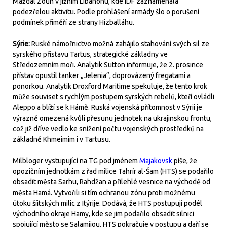
Maždal Zoun v jižním Libanonu, kde IDF zaznamenala
podezřelou aktivitu. Podle prohlášení armády šlo o porušení
podmínek příměří ze strany Hizballáhu.
Sýrie:
Ruské námořnictvo možná zahájilo stahování svých sil ze
syrského přístavu Tartus, strategické základny ve
Středozemním moři. Analytik Sutton informuje, že 2. prosince
přístav opustil tanker „Jelenia“, doprovázený fregatami a
ponorkou. Analytik Droxford Maritime spekuluje, že tento krok
může souviset s rychlým postupem syrských rebelů, kteří ovládli
Aleppo a blíží se k Hámě. Ruská vojenská přítomnost v Sýrii je
výrazně omezená kvůli přesunu jednotek na ukrajinskou frontu,
což již dříve vedlo ke snížení počtu vojenských prostředků na
základně Khmeimim i v Tartusu.
Milbloger vystupující na TG pod jménem
Majakovsk
píše, že
opozičním jednotkám z řad milice Tahrír al-Šam (HTS) se podařilo
obsadit města Sarhu, Rahdžan a přilehlé vesnice na východě od
města Hamá. Vytvořili si tím ochranou zónu proti možnému
útoku šíitských milic z Itýrije. Dodává, že HTS postupují podél
východního okraje Hamy, kde se jim podařilo obsadit silnici
spojující město se Salamíjou. HTS pokračuje v postupu a daří se