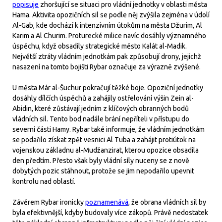
popisuje
zhoršující se situaci pro vládní jednotky v oblasti města
Hama. Aktivita opozičních sil se podle něj zvýšila zejména v údolí
Al-Gab, kde dochází k intenzivním útokům na města Džurim, Al
Karim a Al Churim. Proturecké milice navíc dosáhly významného
úspěchu, když obsadily strategické město Kalát al-Madik.
Největší ztráty vládním jednotkám pak způsobují drony, jejichž
nasazení na tomto bojišti Rybar označuje za výrazně zvýšené.
U města Már al-Šuchur pokračují těžké boje. Opoziční jednotky
dosáhly dílčích úspěchů a zahájily ostřelování výšin Zein al-
Abidin, které zůstávají jedním z klíčových obranných bodů
vládních sil. Tento bod nadále brání nepříteli v přístupu do
severní části Hamy. Rybar také informuje, že vládním jednotkám
se podařilo získat zpět vesnici Al Tuba a zahájit protiútok na
vojenskou základnu al-Mudžanzirat, kterou opozice obsadila
den předtím. Přesto však byly vládní síly nuceny se z nově
dobytých pozic stáhnout, protože se jim nepodařilo upevnit
kontrolu nad oblastí.
Závěrem Rybar ironicky
poznamenává
, že obrana vládních sil by
byla efektivnější, kdyby budovaly více zákopů. Právě nedostatek