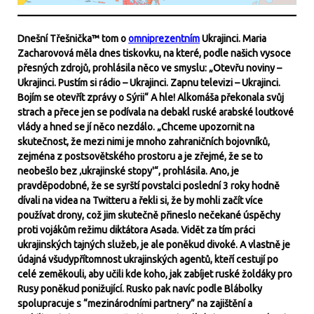
Dnešní Třešnička™ tom o
omniprezentním
Ukrajinci. Maria
Zacharovová měla dnes tiskovku, na které, podle našich vysoce
přesných zdrojů, prohlásila něco ve smyslu: „Otevřu noviny –
Ukrajinci. Pustím si rádio – Ukrajinci. Zapnu televizi – Ukrajinci.
Bojím se otevřít zprávy o Sýrii“ A hle! Alkomáša překonala svůj
strach a přece jen se podívala na debakl ruské arabské loutkové
vlády a hned se jí něco nezdálo. „Chceme upozornit na
skutečnost, že mezi nimi je mnoho zahraničních bojovníků,
zejména z postsovětského prostoru a je zřejmé, že se to
neobešlo bez ‚ukrajinské stopy'“, prohlásila. Ano, je
pravděpodobné, že se syrští povstalci poslední 3 roky hodně
dívali na videa na Twitteru a řekli si, že by mohli začít více
používat drony, což jim skutečně přineslo nečekané úspěchy
proti vojákům režimu diktátora Asada. Vidět za tím práci
ukrajinských tajných služeb, je ale poněkud divoké. A vlastně je
údajná všudypřítomnost ukrajinských agentů, kteří cestují po
celé zeměkouli, aby učili kde koho, jak zabíjet ruské žoldáky pro
Rusy poněkud ponižující. Rusko pak navíc podle Blábolky
spolupracuje s “mezinárodními partnery” na zajištění a