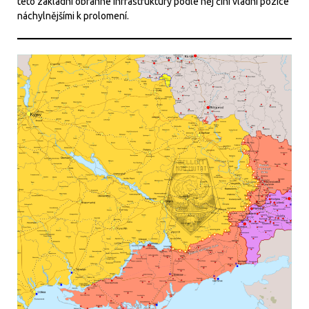
této základní obranné infrastruktury podle něj činí vládní pozice
náchylnějšími k prolomení.