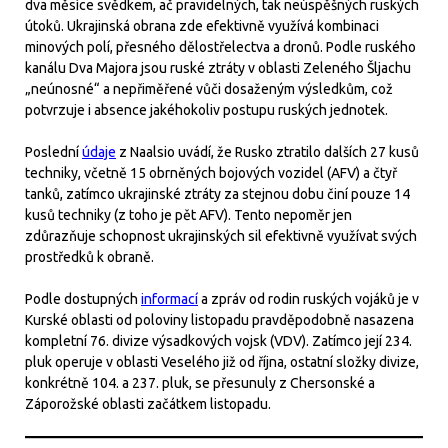
dva měsíce svědkem, ač pravidelných, tak neúspěšných ruských
útoků. Ukrajinská obrana zde efektivně využívá kombinaci
minových polí, přesného dělostřelectva a dronů. Podle ruského
kanálu Dva Majora jsou ruské ztráty v oblasti Zeleného Šljachu
„neúnosné“ a nepřiměřené vůči dosaženým výsledkům, což
potvrzuje i absence jakéhokoliv postupu ruských jednotek.
Poslední
údaje
z Naalsio uvádí, že Rusko ztratilo dalších 27 kusů
techniky, včetně 15 obrněných bojových vozidel (AFV) a čtyř
tanků, zatímco ukrajinské ztráty za stejnou dobu činí pouze 14
kusů techniky (z toho je pět AFV). Tento nepoměr jen
zdůrazňuje schopnost ukrajinských sil efektivně využívat svých
prostředků k obraně.
Podle dostupných
informací
a zpráv od rodin ruských vojáků je v
Kurské oblasti od poloviny listopadu pravděpodobně nasazena
kompletní 76. divize výsadkových vojsk (VDV). Zatímco její 234.
pluk operuje v oblasti Veselého již od října, ostatní složky divize,
konkrétně 104. a 237. pluk, se přesunuly z Chersonské a
Záporožské oblasti začátkem listopadu.