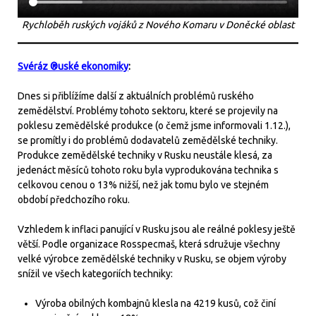
Rychloběh ruských vojáků z Nového Komaru v Doněcké oblast
Svéráz ®uské ekonomiky
:
Dnes si přiblížíme další z aktuálních problémů ruského
zemědělství. Problémy tohoto sektoru, které se projevily na
poklesu zemědělské produkce (o čemž jsme informovali 1.12.),
se promítly i do problémů dodavatelů zemědělské techniky.
Produkce zemědělské techniky v Rusku neustále klesá, za
jedenáct měsíců tohoto roku byla vyprodukována technika s
celkovou cenou o 13% nižší, než jak tomu bylo ve stejném
období předchozího roku.
Vzhledem k inflaci panující v Rusku jsou ale reálné poklesy ještě
větší. Podle organizace Rosspecmaš, která sdružuje všechny
velké výrobce zemědělské techniky v Rusku, se objem výroby
snížil ve všech kategoriích techniky:
Výroba obilných kombajnů klesla na 4219 kusů, což činí