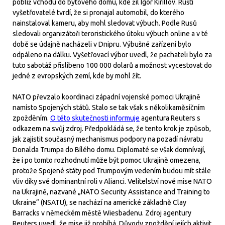
poblíž vchodu do bytového domu, kde žil Igor Kirillov. Ruští
vyšetřovatelé tvrdí, že si pronajal automobil, do kterého
nainstaloval kameru, aby mohl sledovat výbuch. Podle Rusů
sledovali organizátoři teroristického útoku výbuch online a v té
době se údajně nacházeli v Dnipru. Výbušné zařízení bylo
odpáleno na dálku. Vyšetřovací výbor uvedl, že pachateli bylo za
tuto sabotáž přislíbeno 100 000 dolarů a možnost vycestovat do
jedné z evropských zemí, kde by mohl žít.
NATO převzalo koordinaci západní vojenské pomoci Ukrajině
namísto Spojených států. Stalo se tak však s několikaměsíčním
zpožděním.
O této skutečnosti informuje
agentura Reuters s
odkazem na svůj zdroj. Předpokládá se, že tento krok je způsob,
jak zajistit současný mechanismus podpory na pozadí návratu
Donalda Trumpa do Bílého domu. Diplomaté se však domnívají,
že i po tomto rozhodnutí může být pomoc Ukrajině omezena,
protože Spojené státy pod Trumpovým vedením budou mít stále
vliv díky své dominantní roli v Alianci. Velitelství nové mise NATO
na Ukrajině, nazvané „NATO Security Assistance and Training to
Ukraine“ (NSATU), se nachází na americké základně Clay
Barracks v německém městě Wiesbadenu. Zdroj agentury
Reuters uvedl, že mise již probíhá. Důvody zpoždění jejích aktivit