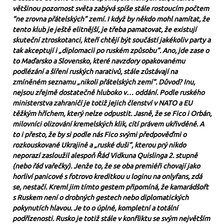
většinou pozornost světa zabývá spíše stále rostoucím počtem
“ne zrovna přátelských” zemí. I když by někdo mohl namítat, že
tento klub je ještě elitnější, je třeba pamatovat, že existují
skuteční ztroskotanci, kteří chtějí být součástí jakékoliv party a
tak akceptují i „diplomacii po ruském způsobu“. Ano, jde zase o
to Maďarsko a Slovensko, které navzdory opakovanému
podlézání a šíření ruských narativů, stále zůstávají na
zmíněném seznamu „nikoli přátelských zemí“. Důvod? Inu,
nejsou zřejmě dostatečně hluboko v… oddání. Podle ruského
ministerstva zahraničí je totiž jejich členství v NATO a EU
těžkým hříchem, který nelze odpustit. Jasně, že se Fico i Orbán,
milovníci olizování kremelských klik, cítí právem ukřivděně. A
to i přesto, že by si podle nás Fico svými předpověďmi o
rozkouskované Ukrajině a „ruské duši“, kterou prý nikdo
neporazí zasloužil alespoň Řád Vidkuna Quislinga 2. stupně
(nebo řád vařečky). Jenže to, že se oba premiéři chovají jako
horliví panicové s fotrovo kreditkou u loginu na onlyfans, zdá
se, nestačí. Kreml jim tímto gestem připomíná, že kamarádšoft
s Ruskem není o drobných gestech nebo diplomatických
pokynutích hlavou. Je to o úplné, kompletní a totální
podřízenosti. Rusko je totiž stále v konfliktu se svým největším