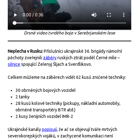
Drsné video tvrdého boje v Serebrjanském lese
Neplecha v Rusku:
Příslušníci ukrajinské 36. brigády námořní
pěchoty zveřejnili
záběry
ruských ztrát podél Černé míle –
silnice
spojující Zelenyj Šljach a Sverdlikovo.
Celkem můžeme na záběrech vidět 62 kusů zničené techniky:
30 obrněných bojových vozidel
2 tanky
28 kusů kolové techniky (pickupy, nákladní automobily,
obrněné transportéry BTR atd.)
2 kusy ženijních vozidel IMR-2
Ukrajinské kanály
popisují
, že ač se objevují tváře mrtvých
severokorejských vojáků, v zachycené komunikaci není