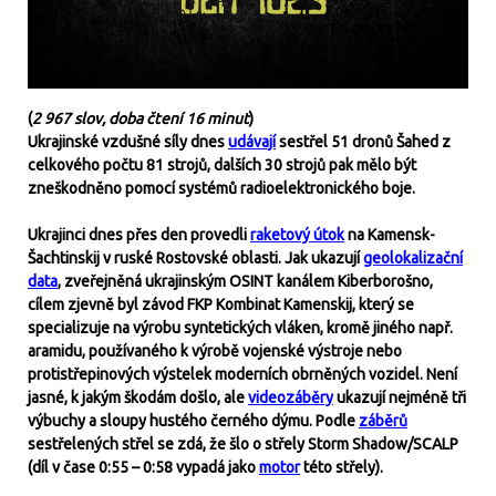
(
2 967 slov, doba čtení 16 minut
)
Ukrajinské vzdušné síly dnes
udávají
sestřel 51 dronů Šahed z
celkového počtu 81 strojů, dalších 30 strojů pak mělo být
zneškodněno pomocí systémů radioelektronického boje.
Ukrajinci dnes přes den provedli
raketový útok
na Kamensk-
Šachtinskij v ruské Rostovské oblasti. Jak ukazují
geolokalizační
data
, zveřejněná ukrajinským OSINT kanálem Kiberborošno,
cílem zjevně byl závod FKP Kombinat Kamenskij, který se
specializuje na výrobu syntetických vláken, kromě jiného např.
aramidu, používaného k výrobě vojenské výstroje nebo
protistřepinových výstelek moderních obrněných vozidel. Není
jasné, k jakým škodám došlo, ale
videozáběry
ukazují nejméně tři
výbuchy a sloupy hustého černého dýmu. Podle
záběrů
sestřelených střel se zdá, že šlo o střely Storm Shadow/SCALP
(díl v čase 0:55 – 0:58 vypadá jako
motor
této střely).