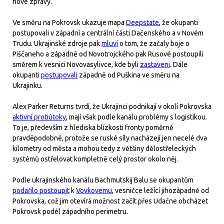
nové zprávy.
Ve směru na Pokrovsk ukazuje mapa
Deepstate
, že okupanti
postupovali v západní a centrální části Dačenského a v Novém
Trudu. Ukrajinské zdroje pak
mluví
o tom, že začaly boje o
Piščaneho a západně od Novotrojckého pak Rusové postoupili
směrem k vesnici Novovasylivce, kde byli
zastaveni
. Dále
okupanti
postupovali
západně od Puškina ve směru na
Ukrajinku.
Alex Parker Returns tvrdí, že Ukrajinci podnikají v okolí Pokrovska
aktivní protiútoky
, mají však podle kanálu problémy s logistikou.
To je, především z hlediska blízkosti fronty poměrně
pravděpodobné, protože se ruské síly nacházejí jen necelé dva
kilometry od města a mohou tedy z většiny dělostřeleckých
systémů ostřelovat kompletně celý prostor okolo něj.
Podle ukrajinského kanálu Bachmutskij Balu se okupantům
podařilo postoupit
k
Vovkovemu
, vesničce ležící jihozápadně od
Pokrovska, což jim otevírá možnost začít přes Udačne obcházet
Pokrovsk podél západního perimetru.