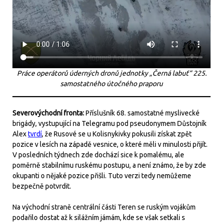
Práce operátorů úderných dronů jednotky „Černá labuť“ 225.
samostatného útočného praporu
Severovýchodní fronta:
Příslušník 68. samostatné myslivecké
brigády, vystupující na Telegramu pod pseudonymem Důstojník
Alex
tvrdí
, že Rusové se u Kolisnykivky pokusili získat zpět
pozice v lesích na západě vesnice, o které měli v minulosti přijít.
V posledních týdnech zde dochází sice k pomalému, ale
poměrně stabilnímu ruskému postupu, a není známo, že by zde
okupanti o nějaké pozice přišli. Tuto verzi tedy nemůžeme
bezpečně potvrdit.
Na východní straně centrální části Teren se ruským vojákům
podařilo dostat až k silážním jámám, kde se však setkali s