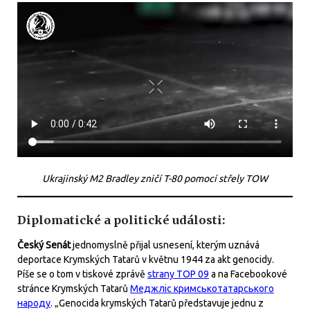
Ukrajinský M2 Bradley zničí T-80 pomocí střely TOW
Diplomatické a politické události:
Český Senát
jednomyslně přijal usnesení, kterým uznává
deportace Krymských Tatarů v květnu 1944 za akt genocidy.
Píše se o tom v tiskové zprávě
strany TOP 09
a na Facebookové
stránce Krymských Tatarů
Меджліс кримськотатарського
народу
. „Genocida krymských Tatarů představuje jednu z