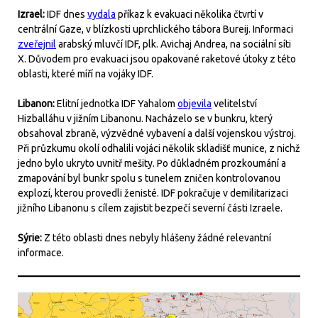
Izrael:
IDF dnes
vydala
příkaz k evakuaci několika čtvrtí v
centrální Gaze, v blízkosti uprchlického tábora Bureij. Informaci
zveřejnil
arabský mluvčí IDF, plk. Avichaj Andrea, na sociální síti
X. Důvodem pro evakuaci jsou opakované raketové útoky z této
oblasti, které míří na vojáky IDF.
Libanon:
Elitní jednotka IDF Yahalom
objevila
velitelství
Hizballáhu v jižním Libanonu. Nacházelo se v bunkru, který
obsahoval zbraně, výzvědné vybavení a další vojenskou výstroj.
Při průzkumu okolí odhalili vojáci několik skladišť munice, z nichž
jedno bylo ukryto uvnitř mešity. Po důkladném prozkoumání a
zmapování byl bunkr spolu s tunelem zničen kontrolovanou
explozí, kterou provedli ženisté. IDF pokračuje v demilitarizaci
jižního Libanonu s cílem zajistit bezpečí severní části Izraele.
Sýrie:
Z této oblasti dnes nebyly hlášeny žádné relevantní
informace.