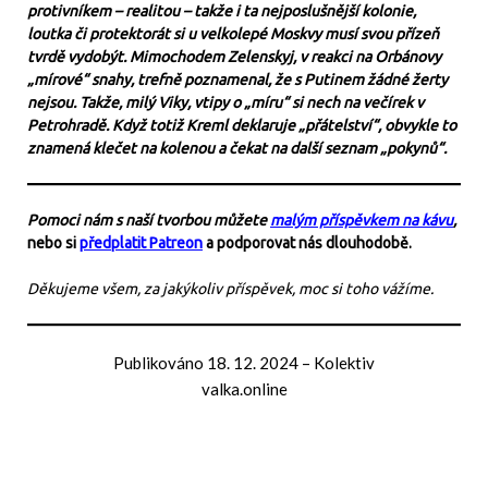
protivníkem – realitou – takže i ta nejposlušnější kolonie,
loutka či protektorát si u velkolepé Moskvy musí svou přízeň
tvrdě vydobýt. Mimochodem Zelenskyj, v reakci na Orbánovy
„mírové“ snahy, trefně poznamenal, že s Putinem žádné žerty
nejsou. Takže, milý Viky, vtipy o „míru“ si nech na večírek v
Petrohradě. Když totiž Kreml deklaruje „přátelství“, obvykle to
znamená klečet na kolenou a čekat na další seznam „pokynů“.
Pomoci nám s naší tvorbou můžete
malým příspěvkem na kávu
,
nebo si
předplatit Patreon
a podporovat nás dlouhodobě.
Děkujeme všem, za jakýkoliv příspěvek, moc si toho vážíme.
Publikováno
18. 12. 2024
–
Kolektiv
valka.online