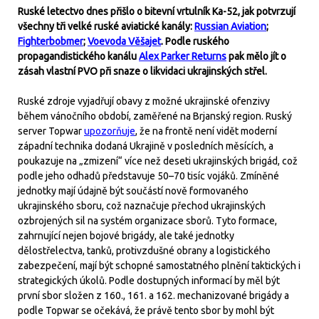
Ruské letectvo dnes přišlo o bitevní vrtulník Ka-52, jak potvrzují
všechny tři velké ruské aviatické kanály:
Russian Aviation
;
Fighterbobmer
;
Voevoda Věšajet
. Podle ruského
propagandistického kanálu
Alex Parker Returns
pak mělo jít o
zásah vlastní PVO při snaze o likvidaci ukrajinských střel.
Ruské zdroje vyjadřují obavy z možné ukrajinské ofenzivy
během vánočního období, zaměřené na Brjanský region. Ruský
server Topwar
upozorňuje
, že na frontě není vidět moderní
západní technika dodaná Ukrajině v posledních měsících, a
poukazuje na „zmizení“ více než deseti ukrajinských brigád, což
podle jeho odhadů představuje 50–70 tisíc vojáků. Zmíněné
jednotky mají údajně být součástí nově formovaného
ukrajinského sboru, což naznačuje přechod ukrajinských
ozbrojených sil na systém organizace sborů. Tyto formace,
zahrnující nejen bojové brigády, ale také jednotky
dělostřelectva, tanků, protivzdušné obrany a logistického
zabezpečení, mají být schopné samostatného plnění taktických i
strategických úkolů. Podle dostupných informací by měl být
první sbor složen z 160., 161. a 162. mechanizované brigády a
podle Topwar se očekává, že právě tento sbor by mohl být