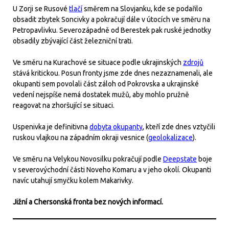
U Zorji se Rusové
tlačí
směrem na Slovjanku, kde se podařilo
obsadit zbytek Soncivky a pokračují dále v útocích ve směru na
Petropavlivku. Severozápadně od Berestek pak ruské jednotky
obsadily zbývající část železniční trati.
Ve směru na Kurachové se situace podle ukrajinských
zdrojů
stává kritickou. Posun fronty jsme zde dnes nezaznamenali, ale
okupanti sem povolali část záloh od Pokrovska a ukrajinské
vedení nejspíše nemá dostatek mužů, aby mohlo pružně
reagovat na zhoršující se situaci.
Uspenivka je definitivna
dobyta okupanty
, kteří zde dnes vztyčili
ruskou vlajkou na západním okraji vesnice (
geolokalizace
).
Ve směru na Velykou Novosilku pokračují podle
Deepstate
boje
v severovýchodní části Noveho Komaru a v jeho okolí. Okupanti
navíc utahují smyčku kolem Makarivky.
Jižní a Chersonská fronta bez nových informací.