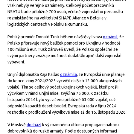
však nebyly veřejně oznámeny. Celkový počet pracovníků
NSATU bude přibližně 700 osob, včetně vojenského personálu
rozmístěného na velitelství SHAPE Aliance v Belgii a v
logistických centrech v Polsku a Rumunsku.
Polský premiér Donald Tusk během návštěvy Lvova
oznámil
, že
Polsko připravuje nový balíček pomoci pro Ukrajinu v hodnotě
100 milionů eur. Tusk zároveň uvedl, že Polsko společně se
svými partnery zvažuje možnost dodat Ukrajině další vojenské
vybavení.
Unijní diplomatka Kaja Kallas
oznámila
, že Evropská unie plánuje
do konce zimy 2024/2025 vycvičit dalších 12 000 ukrajinských
vojáků. Tím se celkový počet ukrajinských vojáků, kteří prošli
výcvikem v rámci unijní mise, zvýší na 75 000. K začátku
listopadu 2024 bylo vycvičeno přibližně 63 000 vojáků, což
odpovídá kapacitě deseti brigád. Evropská rada v říjnu 2024
rozhodla o prodloužení výcvikové mise až do 15. listopadu 2026.
V Moskvě
dochází
k významnému útlumu propagace náboru
dobrovolníků do ruské armády. Podle dostupných informací