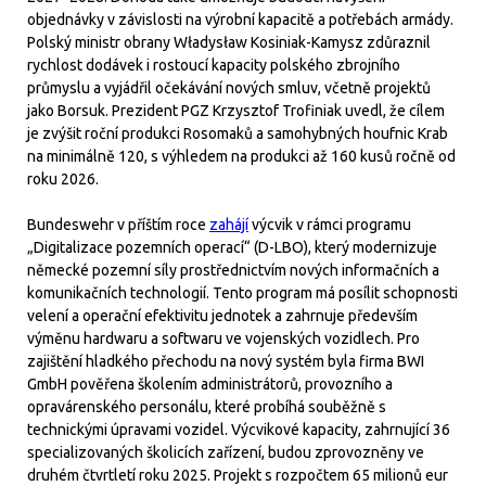
objednávky v závislosti na výrobní kapacitě a potřebách armády.
Polský ministr obrany Władysław Kosiniak-Kamysz zdůraznil
rychlost dodávek i rostoucí kapacity polského zbrojního
průmyslu a vyjádřil očekávání nových smluv, včetně projektů
jako Borsuk. Prezident PGZ Krzysztof Trofiniak uvedl, že cílem
je zvýšit roční produkci Rosomaků a samohybných houfnic Krab
na minimálně 120, s výhledem na produkci až 160 kusů ročně od
roku 2026.
Bundeswehr v příštím roce
zahájí
výcvik v rámci programu
„Digitalizace pozemních operací“ (D-LBO), který modernizuje
německé pozemní síly prostřednictvím nových informačních a
komunikačních technologií. Tento program má posílit schopnosti
velení a operační efektivitu jednotek a zahrnuje především
výměnu hardwaru a softwaru ve vojenských vozidlech. Pro
zajištění hladkého přechodu na nový systém byla firma BWI
GmbH pověřena školením administrátorů, provozního a
opravárenského personálu, které probíhá souběžně s
technickými úpravami vozidel. Výcvikové kapacity, zahrnující 36
specializovaných školicích zařízení, budou zprovozněny ve
druhém čtvrtletí roku 2025. Projekt s rozpočtem 65 milionů eur