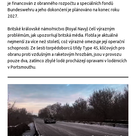
je financován z obranného rozpočtu a speciálních fondů
Bundeswehru a jeho dokončení je plánováno na konec roku
2027.
Britské královské námořnictvo (Royal Navy) čelí výrazným
problémům, jak upozorňují britská média. Flotila je aktuálně
nejmenší za více než století, což výrazně omezuje její operační
schopnosti. Ze šesti torpédoborců třídy Type 45, klíčových pro
obranu proti vzdušným a raketovým hrozbám, jsou v provozu
pouze dva, zatímco zbylé lodě procházejí opravami v loděnicích
v Portsmouthu.