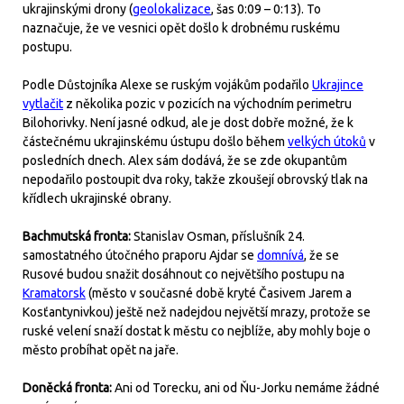
ukrajinskými drony (
geolokalizace
, šas 0:09 – 0:13). To
naznačuje, že ve vesnici opět došlo k drobnému ruskému
postupu.
Podle Důstojníka Alexe se ruským vojákům podařilo
Ukrajince
vytlačit
z několika pozic v pozicích na východním perimetru
Bilohorivky. Není jasné odkud, ale je dost dobře možné, že k
částečnému ukrajinskému ústupu došlo během
velkých útoků
v
posledních dnech. Alex sám dodává, že se zde okupantům
nepodařilo postoupit dva roky, takže zkoušejí obrovský tlak na
křídlech ukrajinské obrany.
Bachmutská fronta:
Stanislav Osman, příslušník 24.
samostatného útočného praporu Ajdar se
domnívá
, že se
Rusové budou snažit dosáhnout co největšího postupu na
Kramatorsk
(město v současné době kryté Časivem Jarem a
Kosťantynivkou) ještě než nadejdou největší mrazy, protože se
ruské velení snaží dostat k městu co nejblíže, aby mohly boje o
město probíhat opět na jaře.
Doněcká fronta:
Ani od Torecku, ani od Ňu-Jorku nemáme žádné