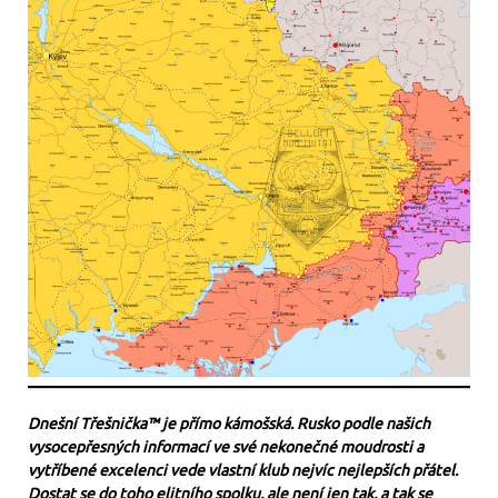
Dnešní Třešnička™ je přímo kámošská. Rusko podle našich
vysocepřesných informací ve své nekonečné moudrosti a
vytříbené excelenci vede vlastní klub nejvíc nejlepších přátel.
Dostat se do toho elitního spolku, ale není jen tak, a tak se