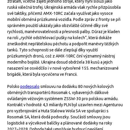
ztrátám, včetně zajetí jednoho stroje, který nyní slouží jako
ruská válečná trofej. Ukrajinská armáda však rychle přizpůsobila
své taktiky, přičemž AMX-10RC začala využívat jako vysoce
mobilní obrněná průzkumná vozidla. Podle zpráv z fronty se při
správném použití ukázaly jako obzvláště účinné díky své
rychlosti, manévrovatelnosti a přesnosti palby. Důraz je kladen
na roli „rychlé odstřelovací pušky na kolech“, která dokáže
zneškodnit nepřátelskou pěchotu a podpořit manévry těžkých
tanků. Tyto schopnosti se dále zlepšují díky využití
průzkumných dronů, což z AMX-10RC činí významný nástroj
moderního bojiště. Ukrajina dosud obdržela 38 kusů a jejich
nasazení se osvědčilo i v nově vytvořené 155. mechanizované
brigádě, která byla vycvičena ve Francii.
Polsko
podepsalo
smlouvu na dodávku 80 nových kolových
obrněných transportérů Rosomak-L vybavených dálkově
ovládaným věžovým systémem ZSSW-30 pro polskou armádu.
Kontrakt v hodnotě 4,3 miliardy PLN byl uzavřen mezi Agenturou
pro vyzbrojování a Huta Stalowa Wola SA ve spolupráci s
Rosomak SA, která dodá podvozky. Součástí smlouvy jsou
logistické a výcvikové balíčky a plánované dodávky na roky
2027–2028. Dohoda také umožňuje budoucí navýšení