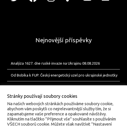
Nejnovější příspěvky
Analýza 1627. dne ruské invaze na Ukrajinu 08.08.2026
Od Bobíka k FUP. Český energetický uzel pro ukrajinské jednotky
Analýza 1626. dne ruské invaze na Ukrajinu 07.08.2026
Stránky používají soubory cookies
Na našich webových stránkách používáme soubory cookie,
abychom vám poskytli co nejrelevantnější služby tím, že si
zapamatujeme vaše preference a opakované návštěvy.
Kliknutím na tlačítko "Přijmout vše" souhlasíte s používáním
VŠECH souborů cookie. Můžete však navštívit "Nastavení