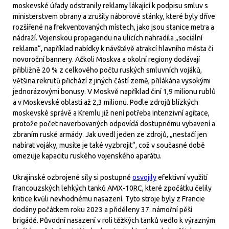
moskevské úřady odstranily reklamy lákající k podpisu smluv s
ministerstvem obrany a zrušily náborové stánky, které byly dříve
rozšířené na frekventovaných místech, jako jsou stanice metra a
nádraží. Vojenskou propagandu na ulicích nahradila „sociální
reklama“, například nabídky k návštěvě atrakcí hlavního města či
novoroční bannery. Ačkoli Moskva a okolní regiony dodávají
přibližně 20 % z celkového počtu ruských smluvních vojáků,
většina rekrutů přichází z jiných částí země, přilákána vysokými
jednorázovými bonusy. V Moskvě například činí 1,9 milionu rublů
a v Moskevské oblasti až 2,3 milionu. Podle zdrojů blízkých
moskevské správě a Kremlu již není potřeba intenzivní agitace,
protože počet naverbovaných odpovídá dostupnému vybavení a
zbraním ruské armády. Jak uvedl jeden ze zdrojů, „nestačí jen
nabírat vojáky, musíte je také vyzbrojit“, což v současné době
omezuje kapacitu ruského vojenského aparátu.
Ukrajinské ozbrojené síly si postupně
osvojily
efektivní využití
francouzských lehkých tanků AMX-10RC, které zpočátku čelily
kritice kvůli nevhodnému nasazení. Tyto stroje byly z Francie
dodány počátkem roku 2023 a přiděleny 37. námořní pěší
brigádě. Původní nasazení v roli těžkých tanků vedlo k výrazným