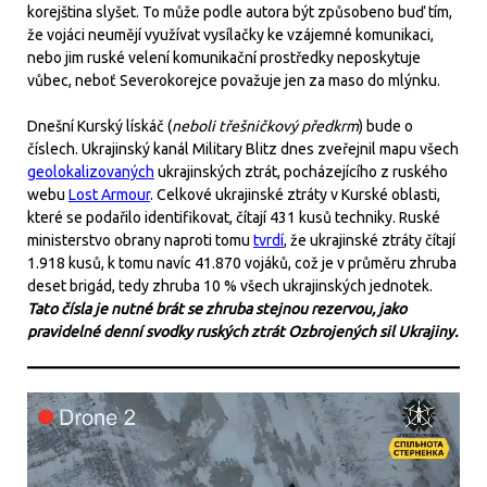
korejština slyšet. To může podle autora být způsobeno buď tím,
že vojáci neumějí využívat vysílačky ke vzájemné komunikaci,
nebo jim ruské velení komunikační prostředky neposkytuje
vůbec, neboť Severokorejce považuje jen za maso do mlýnku.
Dnešní Kurský lískáč (
neboli třešničkový předkrm
) bude o
číslech. Ukrajinský kanál Military Blitz dnes zveřejnil mapu všech
geolokalizovaných
ukrajinských ztrát, pocházejícího z ruského
webu
Lost Armour
. Celkové ukrajinské ztráty v Kurské oblasti,
které se podařilo identifikovat, čítají 431 kusů techniky. Ruské
ministerstvo obrany naproti tomu
tvrdí
, že ukrajinské ztráty čítají
1.918 kusů, k tomu navíc 41.870 vojáků, což je v průměru zhruba
deset brigád, tedy zhruba 10 % všech ukrajinských jednotek.
Tato čísla je nutné brát se zhruba stejnou rezervou, jako
pravidelné denní svodky ruských ztrát Ozbrojených sil Ukrajiny.