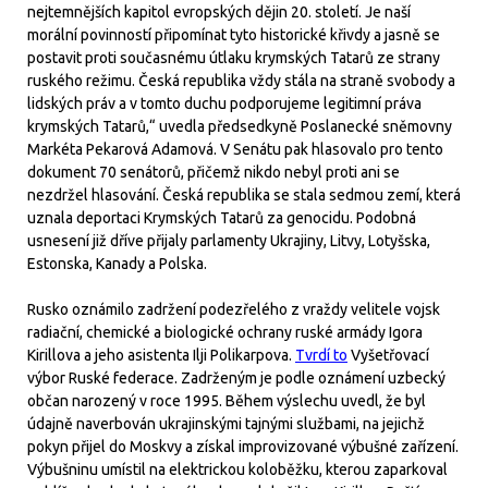
nejtemnějších kapitol evropských dějin 20. století. Je naší
morální povinností připomínat tyto historické křivdy a jasně se
postavit proti současnému útlaku krymských Tatarů ze strany
ruského režimu. Česká republika vždy stála na straně svobody a
lidských práv a v tomto duchu podporujeme legitimní práva
krymských Tatarů,“ uvedla předsedkyně Poslanecké sněmovny
Markéta Pekarová Adamová. V Senátu pak hlasovalo pro tento
dokument 70 senátorů, přičemž nikdo nebyl proti ani se
nezdržel hlasování. Česká republika se stala sedmou zemí, která
uznala deportaci Krymských Tatarů za genocidu. Podobná
usnesení již dříve přijaly parlamenty Ukrajiny, Litvy, Lotyšska,
Estonska, Kanady a Polska.
Rusko oznámilo zadržení podezřelého z vraždy velitele vojsk
radiační, chemické a biologické ochrany ruské armády Igora
Kirillova a jeho asistenta Ilji Polikarpova.
Tvrdí to
Vyšetřovací
výbor Ruské federace. Zadrženým je podle oznámení uzbecký
občan narozený v roce 1995. Během výslechu uvedl, že byl
údajně naverbován ukrajinskými tajnými službami, na jejichž
pokyn přijel do Moskvy a získal improvizované výbušné zařízení.
Výbušninu umístil na elektrickou koloběžku, kterou zaparkoval