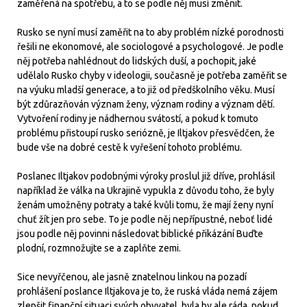
zaměřená na spotřebu, a to se podle něj musí změnit.
Rusko se nyní musí zaměřit na to aby problém nízké porodnosti
řešili ne ekonomové, ale sociologové a psychologové. Je podle
něj potřeba nahlédnout do lidských duší, a pochopit, jaké
udělalo Rusko chyby v ideologii, současně je potřeba zaměřit se
na výuku mladší generace, a to již od předškolního věku. Musí
být zdůrazňován význam ženy, význam rodiny a význam dětí.
Vytvoření rodiny je nádhernou svátostí, a pokud k tomuto
problému přistoupí rusko seriózně, je Iltjakov přesvědčen, že
bude vše na dobré cestě k vyřešení tohoto problému.
Poslanec Iltjakov podobnými výroky proslul již dříve, prohlásil
například že válka na Ukrajině vypukla z důvodu toho, že byly
ženám umožněny potraty a také kvůli tomu, že mají ženy nyní
chuť žít jen pro sebe. To je podle něj nepřípustné, neboť lidé
jsou podle něj povinni následovat biblické přikázání Buďte
plodní, rozmnožujte se a zaplňte zemi.
Sice nevyřčenou, ale jasně znatelnou linkou na pozadí
prohlášení poslance Iltjakova je to, že ruská vláda nemá zájem
zlepšit finanční situaci svých obyvatel, byla by ale ráda, pokud