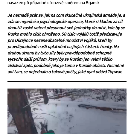
nasazen při případné ofenzivě směrem na Brjansk.
Je nasnadě ptát se, jak na tom skutečně ukrajinská armáda je, a
zda se nejedná o psychologické operace, které si kladou za cíl
donutit ruské velení přesunout své jednotky do míst, kde by se
Rusko mohlo cítit ohroženo. 50 tisíc vojáků totiž představuje
pro Ukrajince nezanedbatelné množství vojáků, kteří by
pravděpodobně našli uplatnění na jiných částech fronty. Na
druhou stranu by tyto síly byly pravděpodobně schopné
vytvořit další průlom, který by se Rusům jen velmi těžko
získával zpět, podobně jako je tomu v Kurské oblasti. Nicméně
ani tam, se nejednalo o takové počty, jaké nyní udává Topwar.