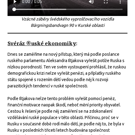
Vzácné záběry švédského vyprošťovacího vozidla
Bärgningsbandvagn 90 v Kurské oblasti
Svéráz ®uské ekonomiky
:
Dnes se zaměříme na nový přístup, který má podle poslance
ruského parlamentu Aleksandra Iltjakova vyřešit potíže Ruska s
nízkou porodností. Ten ve svém vystoupení prohlásil, že ruskou
demografickou krizi nelze vyřešit penězi, a příplatky ruského
státu spojené s rozením dětí vedou podle něj k rozvoji
parazitických tendencí v ruské společnosti.
Podle Iltjakova nelze tento problém vyřešit pomocí peněz,
finanční motivace naopak škodí, neboť mění priority obyvatel.
Cestou k řešení je podle něj zaměření se na zdokonalení
vzdělávání ruské populace v této oblasti. Příčinou, proč se v
Rusku v současné době rodí málo dětí, je podle něj to, že byla v
Rusku v posledních třiceti letech budována společnost