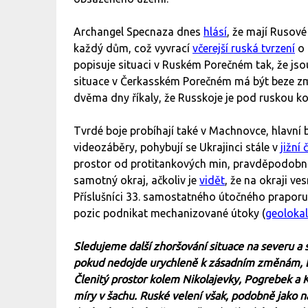
Archangel Specnaza dnes
hlásí
, že mají Rusové
každý dům, což vyvrací
včerejší ruská tvrzení
o 
popisuje situaci v Ruském Porečném tak, že jsou
situace v Čerkasském Porečném má být beze zm
dvěma dny říkaly, že Russkoje je pod ruskou k
Tvrdé boje probíhají také v Machnovce, hlavní b
videozáběry, pohybují se Ukrajinci stále v
jižní 
prostor od protitankových min, pravděpodobn
samotný okraj, ačkoliv je
vidět
, že na okraji ve
Příslušníci 33. samostatného útočného praporu
pozic podnikat mechanizované útoky (
geolokal
Sledujeme další zhoršování situace na severu a
pokud nedojde urychleně k zásadním změnám, bu
Členitý prostor kolem Nikolajevky, Pogrebek a 
míry v šachu. Ruské velení však, podobně jako na