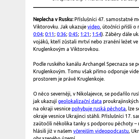
Neplecha v Rusku:
Příslušníci 47. samostatné m
Viktorovku. Jak ukazuje
video
, útočníci přišli
0:04
;
0:11
;
0:36
;
0:45
;
1:21
;
1:54
). Záběry dále uk
vojáků, kteří zůstali mrtví nebo zranění ležet
Kruglenkovým a Viktorovkou.
Podle ruského kanálu Archangel Specnaza se p
Kruglenkovým. Tomu však přímo odporuje video,
prostorem je právě Kruglenkoje.
O něco severněji, v Nikolajevce, se podařilo r
jak ukazují
geolokalizační data
proukrajinských
na okraji vesnice
pohybuje ruská pěchota
, lze
okraje vesnice Ukrajinci stáhli. Příslušníci 17
zaútočili několika tanky s podporou pěchoty –
hlásili již v našem
včerejším videopodcastu
, Uk
obsazeného území.