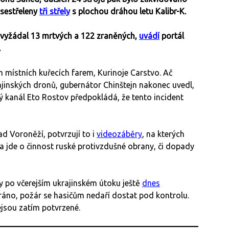
sestřeleny
tři střely
s plochou dráhou letu Kalibr-K.
vyžádal 13 mrtvých a 122 zraněných,
uvádí
portál
u.
h místních kuřecích farem, Kurinoje Carstvo. Ač
rajinských dronů, gubernátor Chinštejn nakonec uvedl,
vý kanál Eto Rostov předpokládá, že tento incident
d Voroněží, potvrzují to i
videozáběry
, na kterých
a jde o činnost ruské protivzdušné obrany, či dopady
 po včerejším ukrajinském útoku ještě
dnes
ráno, požár se hasičům nedaří dostat pod kontrolu.
ejsou zatím potvrzené.