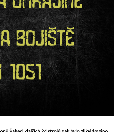
ronů Šahed, dalších 24 strojů pak bylo zlikvidováno