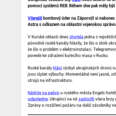
pomocí systémů REB. Během dne pak měly být 
Včerejší
bombový úder na Záporoží si nakonec 
Astra s odkazem na oblastní vojenskou správ
V Kurské oblasti dnes
shořela
jedna z největšíc
původně ruské kanály hlásily, že šlo o útok uk
že šlo o problém v elektroinstalaci. Telegramo
povede ke zdražení kuřecího masa v Rusku.
Ruské kanály
hlásí
výskyt ukrajinských dronů na
jsou slyšet výbuchy. Momentálně není jasné, zd
strojů na infrastrukturu.
Nádrže na palivo
u ruského města Engels hořely
odpoledne
. Ukrajinci na ně
zaútočili
včera brzy 
Zprávy o rozšíření požáru na další zásobníky n