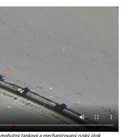
ily mohutný tankový a mechanizovaný ruský útok