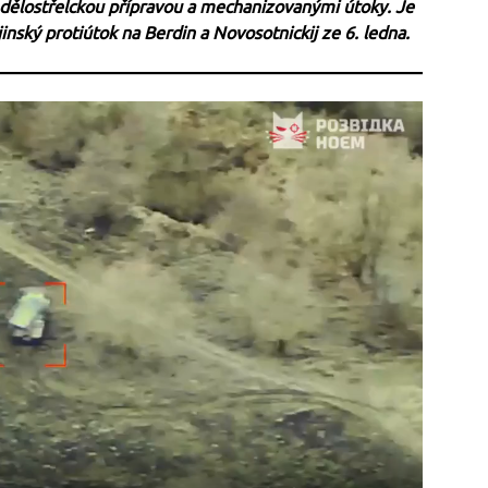
é dělostřelckou přípravou a mechanizovanými útoky. Je
inský protiútok na Berdin a Novosotnickij ze 6. ledna.