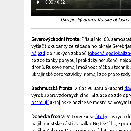
Ukrajinský dron v Kurské oblasti 
Severovýchodní fronta:
Příslušníci 63. samost
vytlačit okupanty ze západního okraje Serebrj
nájezd
do ruských zákopů (
obecná geolokaliza
se zde tanky pohybují prakticky nerušeně, nejs
dronů. Rusové nemají možnost těžkou techniku
ukrajinské aerorozvidky, nemají zde proto te
Bachmutská fronta:
V Časivu Jaru okupanti
tla
výrobu žáruvzdorných cihel. Situace se zde o
ostřelují
ukrajinské pozice ve městě salvovými
Doněcká fronta:
V Torecku se
útoky
ruských dro
na jih městské části Zabalka. Nejtěžší boje pro
na jihu Zabalky. Dá se předpokládat, že zbyte