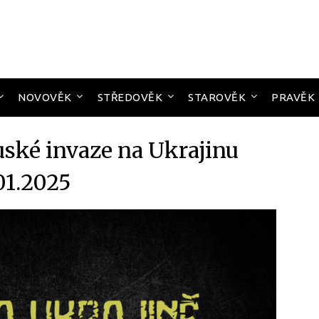
NOVOVĚK
STŘEDOVĚK
STAROVĚK
PRAVĚK
uské invaze na Ukrajinu
01.2025