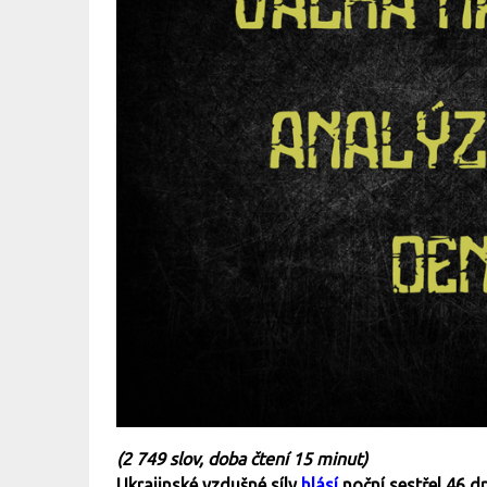
(2 749 slov, doba čtení 15 minut)
Ukrajinské vzdušné síly
hlásí
noční sestřel 46 d