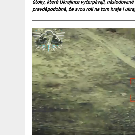
útoky, které Ukrajince vyčerpávají, následovan
pravděpodobné, že svou roli na tom hraje i ukraj