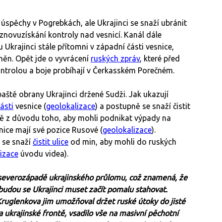
 úspěchy v Pogrebkách, ale Ukrajinci se snaží ubránit
znovuzískání kontroly nad vesnicí. Kanál dále
 Ukrajinci stále přítomni v západní části vesnice,
ěn. Opět jde o vyvrácení
ruských zpráv
, které před
ontrolou a boje probíhají v Čerkasském Porečném.
aště obrany Ukrajinci držené Sudži. Jak ukazují
části
vesnice (
geolokalizace
) a postupně se snaží čistit
ě z důvodu toho, aby mohli podnikat výpady na
snice mají své pozice Rusové (
geolokalizace
).
 se snaží
čistit ulice
od min, aby mohli do ruských
izace
úvodu videa).
 severozápadě ukrajinského průlomu, což znamená, že
dou se Ukrajinci muset začít pomalu stahovat.
Kruglenkova jim umožňoval držet ruské útoky do jisté
 ukrajinské frontě, vsadilo vše na masivní pěchotní