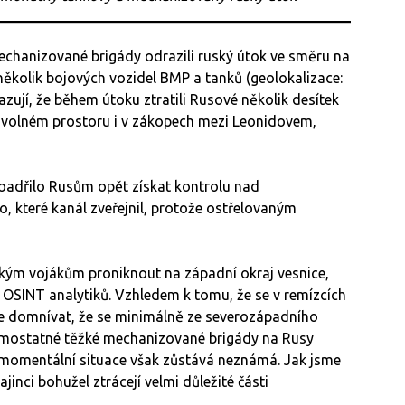
echanizované brigády odrazili ruský útok ve směru na
 o několik bojových vozidel BMP a tanků (geolokalizace:
azují, že během útoku ztratili Rusové několik desítek
 ve volném prostoru i v zákopech mezi Leonidovem,
oadřilo Rusům opět získat kontrolu nad
 které kanál zveřejnil, protože ostřelovaným
uským vojákům proniknout na západní okraj vesnice,
 OSINT analytiků. Vzhledem k tomu, že se v remízcích
 se domnívat, že se minimálně ze severozápadního
. samostatné těžké mechanizované brigády na Rusy
 momentální situace však zůstává neznámá. Jak jsme
rajinci bohužel ztrácejí velmi důležité části