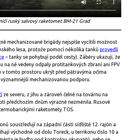
zničí ruský salvový raketomet BM-21 Grad
atné mechanizované brigády nejspíše vycítili možnost
anského lesa, protože pomocí několika tanků
provedli
ce
– tanky se pohybují podél cesty). Záběry ukazují, že
ou na ně vedeny odpaly protitankových zbraní ani FPV
 v tomto prostoru ukrýt před pátravýma očima
dy významnější mechanizovanou podporu.
čí
ze severu, z jihu a zároveň čelně na továrnu na
proti předchozím dnům výrazně nezměnila. Rusové
 termobarickými raketomety TOS.
nů soustřeďují na západní části sídliště 12. rajón a
bíhají východně od dolu Toreck, u terrikonu číslo 10 a
k města je buďto pod kontrolou okupantů, nebo se