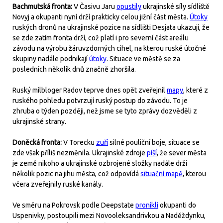
Bachmutská fronta:
V Časivu Jaru
opustily
ukrajinské síly sídliště
Novyj a okupanti nyní drží prakticky celou jižní část města.
Útoky
ruských dronů na ukrajinské pozice na sídlišti Desjata ukazují, že
se zde zatím fronta drží, což platí i pro severní část areálu
závodu na výrobu žáruvzdorných cihel, na kterou ruské útočné
skupiny nadále podnikají
útoky
. Situace ve městě se za
posledních několik dnů značně zhoršila.
Ruský milbloger Radov teprve dnes opět zveřejnil
mapy
, které z
ruského pohledu potvrzují ruský postup do závodu. To je
zhruba o týden později, než jsme se tyto zprávy dozvěděli z
ukrajinské strany.
Doněcká fronta:
V Torecku
zuří
silné pouliční boje, situace se
zde však příliš nezměnila. Ukrajinské zdroje
píší
, že sever města
je země nikoho a ukrajinské ozbrojené složky nadále drží
několik pozic na jihu města, což odpovídá
situační mapě
, kterou
včera zveřejnily ruské kanály.
Ve směru na Pokrovsk podle Deepstate
pronikli
okupanti do
Uspenivky, postoupili mezi Novooleksandrivkou a Naděždynku,