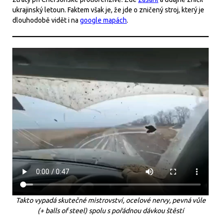
ukrajinský letoun. Faktem však je, že jde o zničený stroj, který je
dlouhodobě vidět i na
google mapách
.
Takto vypadá skutečné mistrovství, ocelové nervy, pevná vůle
(+ balls of steel) spolu s pořádnou dávkou štěstí