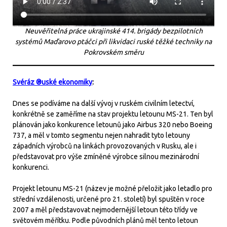
Neuvěřitelná práce ukrajinské 414. brigády bezpilotních
systémů Maďarovo ptáčci při likvidaci ruské těžké techniky na
Pokrovském směru
Svéráz ®uské ekonomiky
:
Dnes se podíváme na další vývoj v ruském civilním letectví,
konkrétně se zaměříme na stav projektu letounu MS-21. Ten byl
plánován jako konkurence letounů jako Airbus 320 nebo Boeing
737, a měl v tomto segmentu nejen nahradit tyto letouny
západních výrobců na linkách provozovaných v Rusku, ale i
představovat pro výše zmíněné výrobce silnou mezinárodní
konkurenci.
Projekt letounu MS-21 (název je možné přeložit jako letadlo pro
střední vzdálenosti, určené pro 21. století) byl spuštěn v roce
2007 a měl představovat nejmodernější letoun této třídy ve
světovém měřítku. Podle původních plánů měl tento letoun