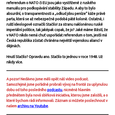
referendum o NATO či EU jsou jako vystřižené z ruského
manuálu pro podkopávání stability Západu. A aby to bylo
absurdní, o transparentnosti a „odkud jdou peníze“ káže právě
parta, která se až nebezpečně podobá páté koloně. Ostatně, i
ruští ideologové označili Stačilo! za stranu nakloněnou ruské
imperiální politice, tak jaképak copak, že jo? Jaké máme štěstí, že
v NATO nikdo nemá chuť uspořádat referendum o tom, jestli má
Česká republika zůstat chráněna největší vojenskou aliancí v
dějinách.
Hnutí Stačilo? Opravdu ano. Stačilo to jednou v roce 1948. Už
nikdy více.
A pozor! Nedávno jsme měli opět náš video podcast.
Samozřejmě jsme pořádně probrali vývoj na frontě za uplynulou
dobu od toho posledního
podcastu
, nicméně hlavním
předmětem byla nová sbírková iniciativa, kterou jsme založili, a o
které bychom rádi informovali. Záznam si můžete poslechnout v
našem
archivu na Youtube
.