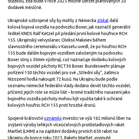
otázkou, zda bude v roce 2025 možné udržet plánovaných 20
dodávek měsíčně.
Ukrajinské ozbrojené síly by mohly z Německa
získat
další
kolová bojová vozidla na podvozku Boxer, jak naznačil generální
ředitel KNDS Ralf Ketzel při předání první kolové houfnice RCH
155. Ukrajinský velvyslanec Oleksii Makeiev během
slavnostního ceremoniálu v Kasselu uvedl, že po houfnici RCH
155 bude dalším bojovým vozidlem založeným na podvozku
Boxer stroj s 30mm výzbrojí, což naznačuje dodávku kolových
bojových vozidel pěchoty RCT30 Boxer. Bundeswehr plánuje
pořízení 150 těchto vozidel pro své „Střední síly“, zatímco
Nizozemí hodlá nakoupit 72 kusů. Na Ukrajinu bude podle
seznamu německé federální vlády dodáno devět těchto vozidel,
přičemž jejich role se může lišit – kromě tradičního nasazení jako
bojového vozidla pěchoty mohou být využita také k ochraně
kolových houfnic RCH 155 proti hrozbě dronů.
Spojené království
oznámilo
investici ve výši 162 milionů liber na
zvýšení výroby lehkých víceúčelových protiletadlových raket
Martlet (LMM) a na zajištění dodávky prvních 650 raket na
Ukrajinu do konce roku 2025. Rakety Martlet, vyvinuté