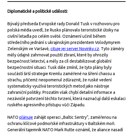
Diplomatické a politické události:
Bývalý předseda Evropské rady Donald Tusk v rozhovoru pro
polská média uvedl, že Rusko plánovalo teroristické útoky na
civilní letadla po celém světě. Oznámení učinil během
středečního jednání s ukrajinským prezidentem Volodymyrem
Zelenským ve Varšavě,
cituje jej server Novinky.cz
. Tyto záměry
měly údajně zahrnovat použití zbraní, které by ohrozily
bezpečnost letectví, a měly za cíl destabilizovat globální
bezpečnostní situaci. Tusk dále zmínil, že tyto plány byly
součástí širší strategie Kremlu zaměřené na šíření chaosu a
strachu, přičemž neopomenul zdůraznit, že ruské vedení
systematicky využívá teroristických metod jako nástroje
zahraniční politiky. Prozatím však chybí detailní informace a
nezávislé potvrzení těchto tvrzení, která naznačují další eskalaci
ruského agresivního přístupu vůči Západu.
NATO
plánuje
zahájit operaci „Baltic Sentry“, zaměřenou na
ochranu klíčové podmořské infrastruktury v Baltském moři.
Generální tajemník NATO Mark Rutte oznámil, že aliance nasadí