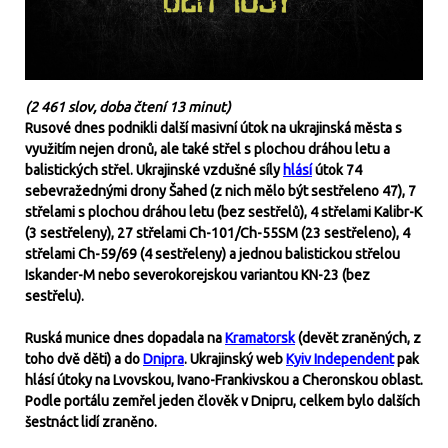
(2 461 slov, doba čtení 13 minut)
Rusové dnes podnikli další masivní útok na ukrajinská města s
využitím nejen dronů, ale také střel s plochou dráhou letu a
balistických střel. Ukrajinské vzdušné síly
hlásí
útok 74
sebevražednými drony Šahed (z nich mělo být sestřeleno 47), 7
střelami s plochou dráhou letu (bez sestřelů), 4 střelami Kalibr-K
(3 sestřeleny), 27 střelami Ch-101/Ch-55SM (23 sestřeleno), 4
střelami Ch-59/69 (4 sestřeleny) a jednou balistickou střelou
Iskander-M nebo severokorejskou variantou KN-23 (bez
sestřelu).
Ruská munice dnes dopadala na
Kramatorsk
(devět zraněných, z
toho dvě děti) a do
Dnipra
. Ukrajinský web
Kyiv Independent
pak
hlásí útoky na Lvovskou, Ivano-Frankivskou a Cheronskou oblast.
Podle portálu zemřel jeden člověk v Dnipru, celkem bylo dalších
šestnáct lidí zraněno.