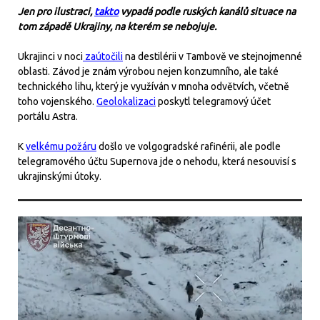
Jen pro ilustraci,
takto
vypadá podle ruských kanálů situace na
tom západě Ukrajiny, na kterém se nebojuje.
Ukrajinci v noci
zaútočili
na destilérii v Tambově ve stejnojmenné
oblasti. Závod je znám výrobou nejen konzumního, ale také
technického lihu, který je využíván v mnoha odvětvích, včetně
toho vojenského.
Geolokalizaci
poskytl telegramový účet
portálu Astra.
K
velkému požáru
došlo ve volgogradské rafinérii, ale podle
telegramového účtu Supernova jde o nehodu, která nesouvisí s
ukrajinskými útoky.