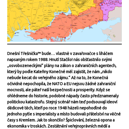
Dnešní Třešnička™ bude… vlastně v zavařovačce s liháčem
napsaným rokem 1988. Hnutí Stačilo! nás obšťastnilo svými
„osvobozeneckými“ plány na zákon o zahraničních agentech,
který by podle Kateřiny Konečné měl zajistit, že nám „nikdo
nebude kecat do veřejného zájmu.“ Až na to, že Konečná
očividně nepochopila, že NATO a EU nejsou žádné zahraniční
mocnosti, ale páteř naší bezpečnosti a prosperity. Když se
ohlédneme do historie, podobné nápady často předznamenaly
politickou katastrofu. Stejný scénář nám teď podsouvají ideoví
dědicové těch, kteří po roce 1948 házeli nepohodlné do
jednoho pytle s imperialisty a místo budovali přátelství na věčné
časy s Kremlem. Jak to skončilo? Špiclování, železná opona a
ekonomika v troskách. Zestátnění veřejnoprávních médií a