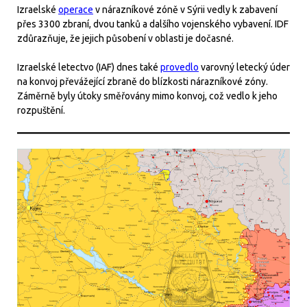
Izraelské
operace
v nárazníkové zóně v Sýrii vedly k zabavení
přes 3300 zbraní, dvou tanků a dalšího vojenského vybavení. IDF
zdůrazňuje, že jejich působení v oblasti je dočasné.
Izraelské letectvo (IAF) dnes také
provedlo
varovný letecký úder
na konvoj převážející zbraně do blízkosti nárazníkové zóny.
Záměrně byly útoky směřovány mimo konvoj, což vedlo k jeho
rozpuštění.