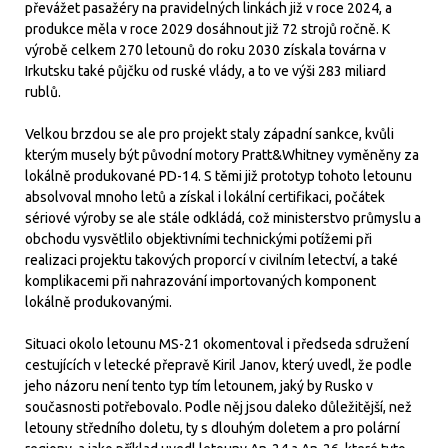
převážet pasažéry na pravidelných linkách již v roce 2024, a
produkce měla v roce 2029 dosáhnout již 72 strojů ročně. K
výrobě celkem 270 letounů do roku 2030 získala továrna v
Irkutsku také půjčku od ruské vlády, a to ve výši 283 miliard
rublů.
Velkou brzdou se ale pro projekt staly západní sankce, kvůli
kterým musely být původní motory Pratt&Whitney vyměněny za
lokálně produkované PD-14. S těmi již prototyp tohoto letounu
absolvoval mnoho letů a získal i lokální certifikaci, počátek
sériové výroby se ale stále odkládá, což ministerstvo průmyslu a
obchodu vysvětlilo objektivními technickými potížemi při
realizaci projektu takových proporcí v civilním letectví, a také
komplikacemi při nahrazování importovaných komponent
lokálně produkovanými.
Situaci okolo letounu MS-21 okomentoval i předseda sdružení
cestujících v letecké přepravě Kiril Janov, který uvedl, že podle
jeho názoru není tento typ tím letounem, jaký by Rusko v
současnosti potřebovalo. Podle něj jsou daleko důležitější, než
letouny středního doletu, ty s dlouhým doletem a pro polární