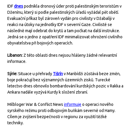
IDF
dnes
podnikla dronový úder proti palestinským teroristům v
Dženínu, který si podle palestinských úřadů vyžádal pět obětí.
Evakuační příkaz byl zároveň vydán pro civilisty v Džabalíji v
reakci na útoky na jednotky IDF v severní Gaze. Civilisté se
následně mají odebrat do krytů a tam počkat na další instrukce.
Jedná se o jedno z opatření IDF minimalizovat ohrožení civilního
obyvatelstva při bojových operacích.
Libanon:
Z této oblasti dnes nejsou hlášeny žádné relevantní
informace.
Sýrie:
Situace u přehrady
Tišrín
v Manbídži zůstává beze změn,
boje pokračují bez významných územních zisků. Turecké
letectvo dnes obnovilo bombardování kurdských pozic v Rakka a
Ankara nadále vyzývá Kurdy k složení zbraní.
Milbloger War & Conflict News
informuje
o operaci nového
syrského režimu proti odbojovým buňkám severně od Hamy.
Cílem je zvýšení bezpečnosti v regionu za využití těžké
techniky.