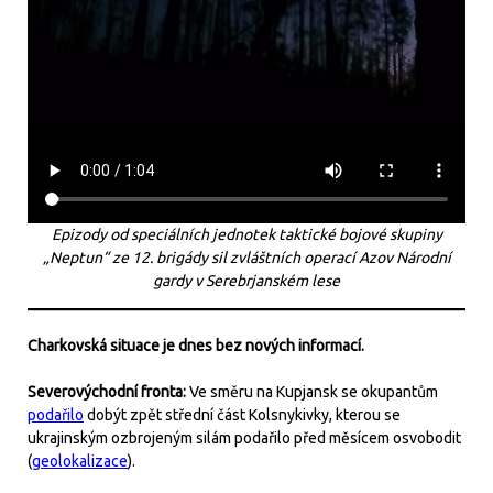
Epizody od speciálních jednotek taktické bojové skupiny
„Neptun“ ze 12. brigády sil zvláštních operací Azov Národní
gardy v Serebrjanském lese
Charkovská situace je dnes bez nových informací.
Severovýchodní fronta:
Ve směru na Kupjansk se okupantům
podařilo
dobýt zpět střední část Kolsnykivky, kterou se
ukrajinským ozbrojeným silám podařilo před měsícem osvobodit
(
geolokalizace
).