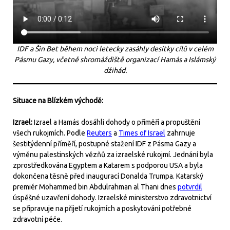
IDF a Šin Bet během noci letecky zasáhly desítky cílů v celém
Pásmu Gazy, včetně shromáždiště organizací Hamás a Islámský
džihád.
Situace na Blízkém východě:
Izrael:
Izrael a Hamás dosáhli dohody o příměří a propuštění
všech rukojmích. Podle
Reuters
a
Times of Israel
zahrnuje
šestitýdenní příměří, postupné stažení IDF z Pásma Gazy a
výměnu palestinských vězňů za izraelské rukojmí. Jednání byla
zprostředkována Egyptem a Katarem s podporou USA a byla
dokončena těsně před inaugurací Donalda Trumpa. Katarský
premiér Mohammed bin Abdulrahman al Thani dnes
potvrdil
úspěšné uzavření dohody. Izraelské ministerstvo zdravotnictví
se připravuje na přijetí rukojmích a poskytování potřebné
zdravotní péče.