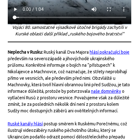
Vojáci 80. samostatné výsadkově útočné brigády zachytili v
Kurské oblasti další příklad „ruského bojového bratrství“
Neplecha v Rusku:
Ruský kanál Dva Majora
hlásí pokračující boje
především na severozápadě a jihovýchodě ukrajinského
průlomu. Konkrétně informuje o bojích na “přístupech” k
Nikolajevce a Machnovce, což naznačuje, že střety neprobíhají
přímo ve vesnicích, ale především před nimi. Obzvláště u
Machnovky, která tvoří hlavní obrannou linii před Sudžou, je tato
informace důležitá, protože by potvrzovala
naše domněnky
o
vytlačení Rusů z prostoru vesnice. Považujeme však za důležité
zmínit, že za posledních několik dní není z prostoru kolem
Sudžy moc dostupných záběrů ani ověřitelných informací.
Ruské kanály hlásí
postup směrem k Ruskému Porečnému, což
ilustrují videozáběry ruského pěchotního útoku, který se
Ukrajincům podařilo odrazit pomocí dělostřeleckého přepadu