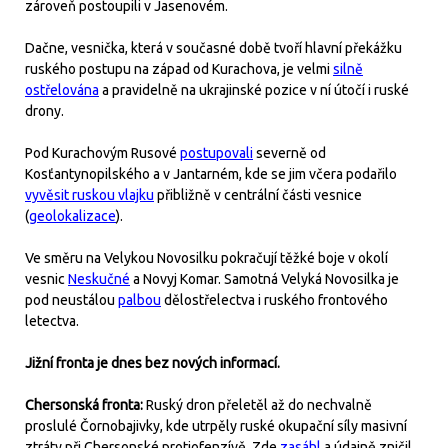
zároveň postoupili v Jasenovém.
Dačne, vesnička, která v současné době tvoří hlavní překážku
ruského postupu na západ od Kurachova, je velmi
silně
ostřelována
a pravidelně na ukrajinské pozice v ní útočí i ruské
drony.
Pod Kurachovým Rusové
postupovali
severně od
Kosťantynopilského a v Jantarném, kde se jim včera podařilo
vyvěsit ruskou vlajku
přibližně v centrální části vesnice
(
geolokalizace
).
Ve směru na Velykou Novosilku pokračují těžké boje v okolí
vesnic
Neskučné
a Novyj Komar. Samotná Velyká Novosilka je
pod neustálou
palbou
dělostřelectva i ruského frontového
letectva.
Jižní fronta je dnes bez nových informací.
Chersonská fronta:
Ruský dron přeletěl až do nechvalně
proslulé Čornobajivky, kde utrpěly ruské okupační síly masivní
ztráty při Chersonské protiofenzívě. Zde
zasáhl
a údajně zničil