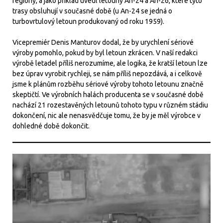
regiony, a jako příklad uvedl letouny An-24 a An-26, které tyto
trasy obsluhují v současné době (u An-24 se jedná o
turbovrtulový letoun produkovaný od roku 1959).
Vicepremiér Denis Manturov dodal, že by urychlení sériové
výroby pomohlo, pokud by byl letoun zkrácen. V naší redakci
výrobě letadel příliš nerozumíme, ale logika, že kratší letoun lze
bez úprav vyrobit rychleji, se nám příliš nepozdává, a i celkově
jsme k plánům rozběhu sériové výroby tohoto letounu značně
skeptičtí. Ve výrobních halách producenta se v současné době
nachází 21 rozestavěných letounů tohoto typu v různém stádiu
dokončení, nic ale nenasvědčuje tomu, že by je měl výrobce v
dohledné době dokončit.