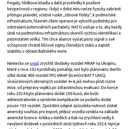
fregaty, hlídková letadla a další prostředky k posílení
bezpečnosti v regionu. I když v době míru nelze fyzicky zabránit
přístupu plavidel, včetně ruské „stínové flotily“, k podmořské
infrastruktuře, hlavním cílem operace je vytvořit podmínky pro
odstrašení potenciálních pachatelů. NATO usiluje o to, aby každý
útok na podmořskou infrastrukturu skončil rychlou identifikací a
potrestáním viníků. Tím chce aliance vyslat jasný signál o své
schopnosti chránit klíčové zájmy členských států a zajistit
stabilitu v oblasti Baltského moře.
Německo se
snaží
zrychlit dodávky vozidel MRAP na Ukrajinu,
které v roce 2024 probíhaly pomaleji, než bylo plánováno. Berlín
slíbil dodat 400 vozidel FFG MRAP (licenční BATT UMG),
víceúčelových obrněných vozidel 4×4, jež mohou plnit různé
mise, od přepravy vojáků po zdravotnickou evakuaci. Do konce
roku 2024 bylo plánováno dodat 200 kusů, ale kvůli
administrativním a výrobním komplikacím se podařilo dodat
pouze 103 vozidel. Zpoždění údajně způsobila nutnost získat
americký souhlas pro export, jelikož vozidla vznikla na základě
americké licence. Kritika v médiích a tlak na zrychlení vedly k
navýšení dodávek v posledních šesti týdnech roku 2024. Nyní je