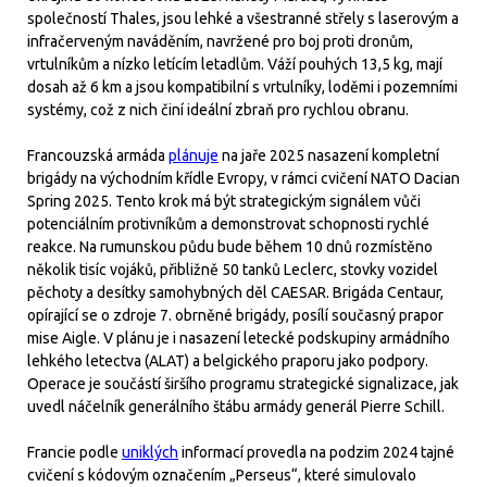
společností Thales, jsou lehké a všestranné střely s laserovým a
infračerveným naváděním, navržené pro boj proti dronům,
vrtulníkům a nízko letícím letadlům. Váží pouhých 13,5 kg, mají
dosah až 6 km a jsou kompatibilní s vrtulníky, loděmi i pozemními
systémy, což z nich činí ideální zbraň pro rychlou obranu.
Francouzská armáda
plánuje
na jaře 2025 nasazení kompletní
brigády na východním křídle Evropy, v rámci cvičení NATO Dacian
Spring 2025. Tento krok má být strategickým signálem vůči
potenciálním protivníkům a demonstrovat schopnosti rychlé
reakce. Na rumunskou půdu bude během 10 dnů rozmístěno
několik tisíc vojáků, přibližně 50 tanků Leclerc, stovky vozidel
pěchoty a desítky samohybných děl CAESAR. Brigáda Centaur,
opírající se o zdroje 7. obrněné brigády, posílí současný prapor
mise Aigle. V plánu je i nasazení letecké podskupiny armádního
lehkého letectva (ALAT) a belgického praporu jako podpory.
Operace je součástí širšího programu strategické signalizace, jak
uvedl náčelník generálního štábu armády generál Pierre Schill.
Francie podle
uniklých
informací provedla na podzim 2024 tajné
cvičení s kódovým označením „Perseus“, které simulovalo