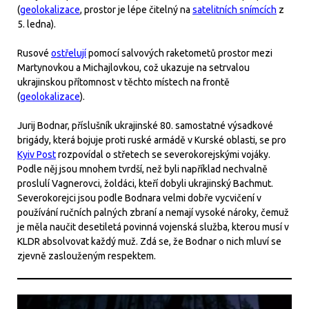
(
geolokalizace
, prostor je lépe čitelný na
satelitních snímcích
z
5. ledna).
Rusové
ostřelují
pomocí salvových raketometů prostor mezi
Martynovkou a Michajlovkou, což ukazuje na setrvalou
ukrajinskou přítomnost v těchto místech na frontě
(
geolokalizace
).
Jurij Bodnar, příslušník ukrajinské 80. samostatné výsadkové
brigády, která bojuje proti ruské armádě v Kurské oblasti, se pro
Kyiv Post
rozpovídal o střetech se severokorejskými vojáky.
Podle něj jsou mnohem tvrdší, než byli například nechvalně
proslulí Vagnerovci, žoldáci, kteří dobyli ukrajinský Bachmut.
Severokorejci jsou podle Bodnara velmi dobře vycvičení v
používání ručních palných zbraní a nemají vysoké nároky, čemuž
je měla naučit desetiletá povinná vojenská služba, kterou musí v
KLDR absolvovat každý muž. Zdá se, že Bodnar o nich mluví se
zjevně zaslouženým respektem.