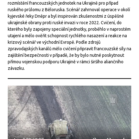
rozmístění francouzských jednotek na Ukrajině pro případ
ruského průlomu z Běloruska. Scénář zahrnoval operace v okolí
kyjevské řeky Dněpr a byl inspirován zkušenostmi z úspěšné
ukrajinské obrany proti ruské invazi v roce 2022. Cvičení, do
kterého byly zapojeny speciální jednotky, proběhlo v naprostém
utajení a mělo ověřit schopnost rychlého nasazení a reakce na
krizový scénář ve východní Evropě. Podle zdrojů
zpravodajských kanálů mělo cvičení připravit francouzské síly na
zajištění bezpečnosti v případě, že by bylo nutné poskytnout
přímou vojenskou podporu Ukrajině v rámci širšího aliančního
závazku.