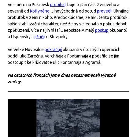
Ve směru na Pokrovsk
probíhají
boje o jižní část Zvirového a
severně od
Kotlyného
. Jihovýchodně od odtud
provedli
Ukrajinci
protiútok v zemi nikoho. Předpokládáme, že měl tento protiútok
spíše stabilizační charakter, než že by se jednalo o pokus dobýt
zpět území. Více na jih hlásí DeepstateIA malý
postup
okupantů
u Uspenivky a
jižněji
u Slovjanky.
Ve Velké Novosilce
pokračují
okupanti v útočných operacích
podél ulic Zarečna, Verchňaja a Fontannaja a podařilo se jim
postoupit ke křižovatce ulic Fontannaja a Agrarná.
Na ostatních frontách jsme dnes nezaznamenali výrazné
změny.