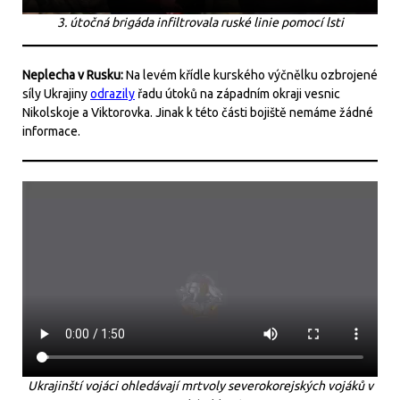
3. útočná brigáda infiltrovala ruské linie pomocí lsti
Neplecha v Rusku:
Na levém křídle kurského výčnělku ozbrojené
síly Ukrajiny
odrazily
řadu útoků na západním okraji vesnic
Nikolskoje a Viktorovka. Jinak k této části bojiště nemáme žádné
informace.
Ukrajinští vojáci ohledávají mrtvoly severokorejských vojáků v