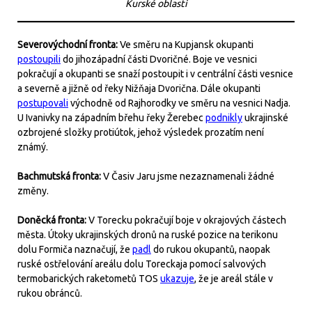
Kurské oblasti
Severovýchodní fronta:
Ve směru na Kupjansk okupanti
postoupili
do jihozápadní části Dvoričné. Boje ve vesnici
pokračují a okupanti se snaží postoupit i v centrální části vesnice
a severně a jižně od řeky Nižňaja Dvorična. Dále okupanti
postupovali
východně od Rajhorodky ve směru na vesnici Nadja.
U Ivanivky na západním břehu řeky Žerebec
podnikly
ukrajinské
ozbrojené složky protiútok, jehož výsledek prozatím není
známý.
Bachmutská fronta:
V Časiv Jaru jsme nezaznamenali žádné
změny.
Doněcká fronta:
V Torecku pokračují boje v okrajových částech
města. Útoky ukrajinských dronů na ruské pozice na terikonu
dolu Formiča naznačují, že
padl
do rukou okupantů, naopak
ruské ostřelování areálu dolu Toreckaja pomocí salvových
termobarických raketometů TOS
ukazuje
, že je areál stále v
rukou obránců.