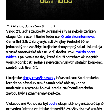
(1 220 slov, doba čtení 6 minut)
V noci 21. ledna zaútočily ukrajinské síly na několik zařízení
okupantů na území Ruské federace.
O této akci informoval
Generální štáb Ozbrojených sil Ukrajiny. Podruhé během
jednoho týdne zasáhly ukrajinské drony ropný sklad Liskinskaja
v ruské Voroněžské oblasti. V důsledku útoku
začaly hořet
nádrže
s palivem a mazivy, které slouží potřebám okupačních
vojsk. Podnik patří jedné z největších ruských státních korporací,
společnosti Rosněfť.
Ukrajinské
drony rovněž zasáhly
infrastrukturu Smolenského
leteckého závodu v ruské Smolenské oblasti, kde se
modernizují a vyrábějí bojová letadla. Na území leteckého
závodu byly zaznamenány exploze.
V okupované Volnovaše byl
podle
ukrajinského genštábu údajně
proveden úder na velitelské stanoviště 29. vševojskové armády