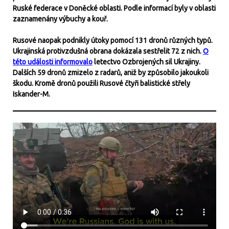
Ruské federace v Doněcké oblasti. Podle informací byly v oblasti
zaznamenány výbuchy a kouř.
Rusové naopak podnikly útoky pomocí 131 dronů různých typů.
Ukrajinská protivzdušná obrana dokázala sestřelit 72 z nich.
O
této události informovalo
letectvo Ozbrojených sil Ukrajiny.
Dalších 59 dronů zmizelo z radarů, aniž by způsobilo jakoukoli
škodu. Kromě dronů použili Rusové čtyři balistické střely
Iskander-M.