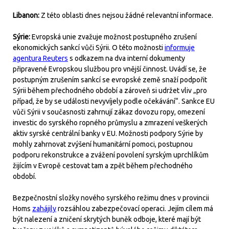
Libanon:
Z této oblasti dnes nejsou žádné relevantní informace.
Sýrie:
Evropská unie zvažuje možnost postupného zrušení
ekonomických sankcí vůči Sýrii. O této možnosti
informuje
agentura Reuters
s odkazem na dva interní dokumenty
připravené Evropskou službou pro vnější činnost. Uvádí se, že
postupným zrušením sankcí se evropské země snaží podpořit
Sýrii během přechodného období a zároveň si udržet vliv „pro
případ, že by se události nevyvíjely podle očekávání“. Sankce EU
vůči Sýrii v současnosti zahrnují zákaz dovozu ropy, omezení
investic do syrského ropného průmyslu a zmrazení veškerých
aktiv syrské centrální banky v EU. Možnosti podpory Sýrie by
mohly zahrnovat zvýšení humanitární pomoci, postupnou
podporu rekonstrukce a zvážení povolení syrským uprchlíkům
žijícím v Evropě cestovat tam a zpět během přechodného
období.
Bezpečnostní složky nového syrského režimu dnes v provincii
Homs
zahájily
rozsáhlou zabezpečovací operaci. Jejím cílem má
být nalezení a zničení skrytých buněk odboje, které mají být