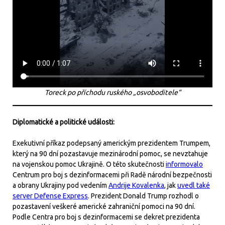
Toreck po příchodu ruského „osvoboditele“
Diplomatické a politické události:
Exekutivní příkaz podepsaný americkým prezidentem Trumpem,
který na 90 dní pozastavuje mezinárodní pomoc, se nevztahuje
na vojenskou pomoc Ukrajině. O této skutečnosti
informovalo
Centrum pro boj s dezinformacemi při Radě národní bezpečnosti
a obrany Ukrajiny pod vedením
Andrije Kovalenka
, jak
uvedl také
server Defense Express
. Prezident Donald Trump rozhodl o
pozastavení veškeré americké zahraniční pomoci na 90 dní.
Podle Centra pro boj s dezinformacemi se dekret prezidenta