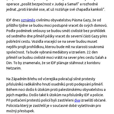
operace „posílit bezpečnost v Judeji a Samaří“ a rozhodně
jednat „proti íránské ose, ať už rozšiřuje své chapadla kamkoli“.
IDF dnes
oznámilo
civilnímu obyvatelstvu Pásma Gazy, že od
příštího týdne se budou moci postupně vracet do svých domovů.
Podle podmínek smlouvy se budou smět civilisté bez prohlídek
od sedmého dne příměří pěšky vracet do severní části Gazy přes
pobřežní cestu. Vozidla vracející se na sever budou muset
nejdřív projít prohlídkou, kterou bude mít na starosti soukromá
společnost. Ta bude vybraná mediátory a Izraelem. 22 den
příměří se budou civilisté moci vrátit na sever přes cestu Salah a
Din. To by znamenalo, že se IDF plánuje stáhnout z koridoru
Netzarim.
Na Západním Břehu od včerejška pokračují silné protesty
příslušníků radikálního hnutí osadníků proti podepsání příměří.
Během noci došlo k útokům proti palestinskému obyvatelstvu a
jejich majetku. Došlo také k útokům na příslušníky IDF a policie.
Při potlačení protestů policií byli zastřeleni
dva
izraelští občané.
Policista který je zastřelil je v současné době vyšetřován pro
možný přestupek.