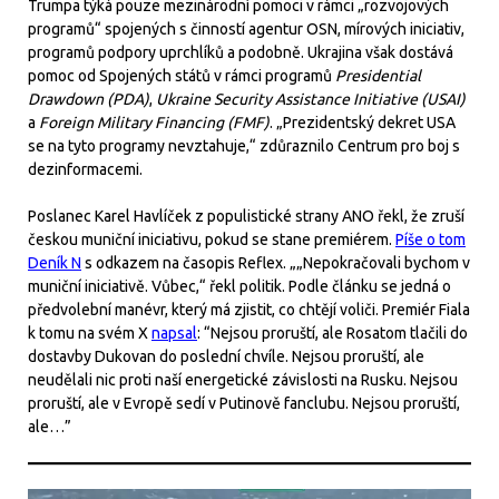
Trumpa týká pouze mezinárodní pomoci v rámci „rozvojových
programů“ spojených s činností agentur OSN, mírových iniciativ,
programů podpory uprchlíků a podobně. Ukrajina však dostává
pomoc od Spojených států v rámci programů
Presidential
Drawdown (PDA)
,
Ukraine Security Assistance Initiative (USAI)
a
Foreign Military Financing (FMF)
. „Prezidentský dekret USA
se na tyto programy nevztahuje,“ zdůraznilo Centrum pro boj s
dezinformacemi.
Poslanec Karel Havlíček z populistické strany ANO řekl, že zruší
českou muniční iniciativu, pokud se stane premiérem.
Píše o tom
Deník N
s odkazem na časopis Reflex. „„Nepokračovali bychom v
muniční iniciativě. Vůbec,“ řekl politik. Podle článku se jedná o
předvolební manévr, který má zjistit, co chtějí voliči. Premiér Fiala
k tomu na svém X
napsal
: “Nejsou proruští, ale Rosatom tlačili do
dostavby Dukovan do poslední chvíle. Nejsou proruští, ale
neudělali nic proti naší energetické závislosti na Rusku. Nejsou
proruští, ale v Evropě sedí v Putinově fanclubu. Nejsou proruští,
ale…”