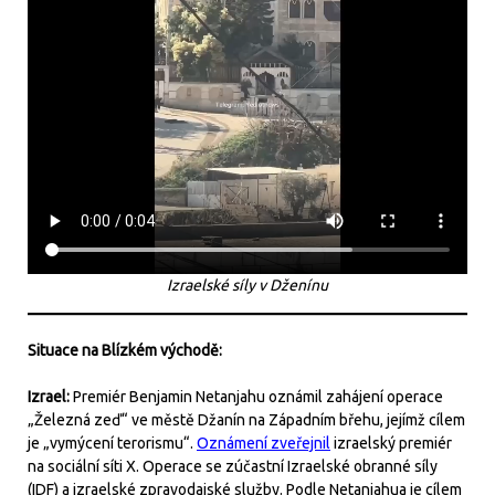
Izraelské síly v Dženínu
Situace na Blízkém východě:
Izrael:
Premiér Benjamin Netanjahu oznámil zahájení operace
„Železná zeď“ ve městě Džanín na Západním břehu, jejímž cílem
je „vymýcení terorismu“.
Oznámení zveřejnil
izraelský premiér
na sociální síti X. Operace se zúčastní Izraelské obranné síly
(IDF) a izraelské zpravodajské služby. Podle Netanjahua je cílem