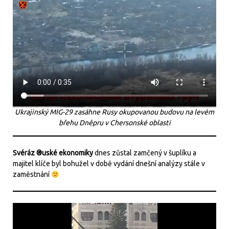
Ukrajinský MIG-29 zasáhne Rusy okupovanou budovu na levém
břehu Dněpru v Chersonské oblasti
Svéráz ®uské ekonomiky
dnes zůstal zamčený v šuplíku a
majitel klíče byl bohužel v době vydání dnešní analýzy stále v
zaměstnání