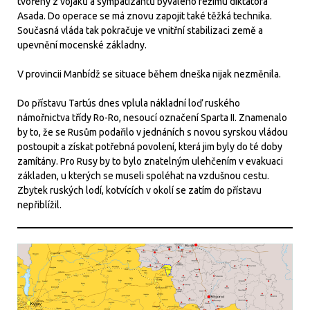
tvořeny z vojáků a sympatizantů bývalého režimu diktátora
Asada. Do operace se má znovu zapojit také těžká technika.
Současná vláda tak pokračuje ve vnitřní stabilizaci země a
upevnění mocenské základny.
V provincii Manbídž se situace během dneška nijak nezměnila.
Do přístavu Tartús dnes vplula nákladní loď ruského
námořnictva třídy Ro-Ro, nesoucí označení Sparta II. Znamenalo
by to, že se Rusům podařilo v jednáních s novou syrskou vládou
postoupit a získat potřebná povolení, která jim byly do té doby
zamítány. Pro Rusy by to bylo znatelným ulehčením v evakuaci
základen, u kterých se museli spoléhat na vzdušnou cestu.
Zbytek ruských lodí, kotvících v okolí se zatím do přístavu
nepřiblížil.