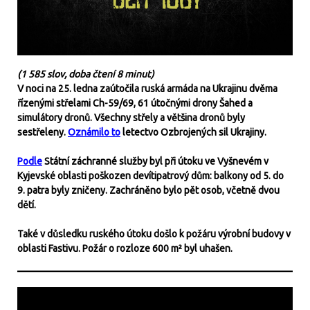
(1 585 slov, doba čtení 8 minut)
V noci na 25. ledna zaútočila ruská armáda na Ukrajinu dvěma
řízenými střelami Ch-59/69, 61 útočnými drony Šahed a
simulátory dronů. Všechny střely a většina dronů byly
sestřeleny.
Oznámilo to
letectvo Ozbrojených sil Ukrajiny.
Podle
Státní záchranné služby byl při útoku ve Vyšnevém v
Kyjevské oblasti poškozen devítipatrový dům: balkony od 5. do
9. patra byly zničeny. Zachráněno bylo pět osob, včetně dvou
dětí.
Také v důsledku ruského útoku došlo k požáru výrobní budovy v
oblasti Fastivu. Požár o rozloze 600 m² byl uhašen.