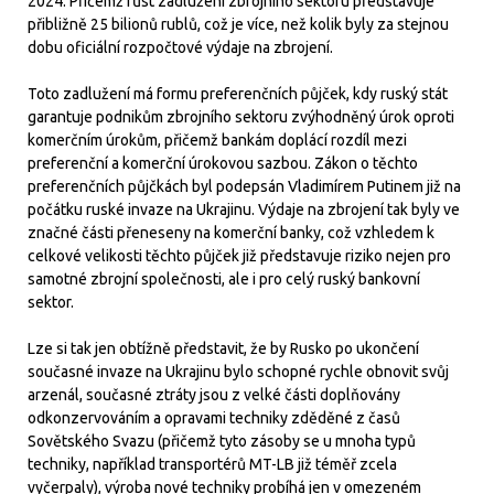
2024. Přičemž růst zadlužení zbrojního sektoru představuje
přibližně 25 bilionů rublů, což je více, než kolik byly za stejnou
dobu oficiální rozpočtové výdaje na zbrojení.
Toto zadlužení má formu preferenčních půjček, kdy ruský stát
garantuje podnikům zbrojního sektoru zvýhodněný úrok oproti
komerčním úrokům, přičemž bankám doplácí rozdíl mezi
preferenční a komerční úrokovou sazbou. Zákon o těchto
preferenčních půjčkách byl podepsán Vladimírem Putinem již na
počátku ruské invaze na Ukrajinu. Výdaje na zbrojení tak byly ve
značné části přeneseny na komerční banky, což vzhledem k
celkové velikosti těchto půjček již představuje riziko nejen pro
samotné zbrojní společnosti, ale i pro celý ruský bankovní
sektor.
Lze si tak jen obtížně představit, že by Rusko po ukončení
současné invaze na Ukrajinu bylo schopné rychle obnovit svůj
arzenál, současné ztráty jsou z velké části doplňovány
odkonzervováním a opravami techniky zděděné z časů
Sovětského Svazu (přičemž tyto zásoby se u mnoha typů
techniky, například transportérů MT-LB již téměř zcela
vyčerpaly), výroba nové techniky probíhá jen v omezeném