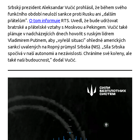
Srbský prezident Aleksandar Vučić prohlásil, že během svého
funkčního období neuloží sankce proti Rusku ani „dalším
přátelům“.
O tom informuje
RTS. Uvedl, že bude udržovat
bratrské a přátelské vztahy s Moskvou a Pekingem. Vučić také
plánuje v nadcházejících dnech hovořit s ruským lídrem
Vladimirem Putinem, aby „vyřešil situaci“ ohledně amerických
sankcí uvalených na Ropný průmysl Srbska (NIS). „Síla Srbska
spočívá v naší autonomii a nezávislosti. Chráníme své kořeny, ale
také naši budoucnost,“ dodal Vučić.