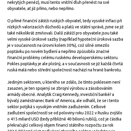
nekrytých peněz), musí tento vnitřní dluh přenést na své
obyvatele, ať již přímo, nebo nepřímo.
O přímé finanční zátěži ruských obyvatel, tedy vysoké inflaci při
nízkých valorizacích důchodů a platů ve státní správě, jsme se již
také několikrát zmiňovali. Další zátěží pro obyvatele jsou také
velmi vysoké úrokové sazby (například hypoteční úroková sazba
je v současnosti na úrovni kolem 30%), což silně omezilo
poptávku po novém bydlení a nepřímo způsobilo značné
finanční problémy celému ruskému developerskému sektoru.
Pokles poptávky je ale plošný, a v současnosti se již každá čtvrtá
ruská malá nebo střední společnost nachází na hraně bankrotu.
Jediným sektorem, u kterého se zdálo, že tímto poklesem není
zasazen, je ten spojený se zbrojní výrobou a zásobováním
armády obecně. Analytik Craig Kennedy, investiční bankéř a
bývalý zaměstnanec Bank of America, ale odhalil, že se i tento
sektor potýká s vysokým vnitřním zadlužením. Celkové
zadlužení společností se od poloviny roku 2022 v Rusku zvýšilo
o 415 miliard USD (tedy přibližně 40 bilionů rublů), což je částka
překračující celkový objem financí státního rozpočtu za rok