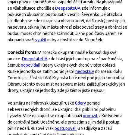
vojáci pozice souběžně se západní částí areálu. Na jihozápadě
se však situace zhoršila a
DeepstateUA
zde informuje o
pokusech okupantů postoupit k vesnici Ševčenko. Je otázkou
jak dlouho se zde ukrajinská obrana udrží, další ruský postup jak
na severu, tak na jihu města ohrozí zásobovací trasy a obránci se
budou muset chtě nechtě stáhnout. Jižně pod Časiv Jarem se
okupanti snaží
využít
mlhy a dostat se do Stupoček.
Doněcká fronta:
V Torecku okupanti nadále konsolidují své
pozice.
DeepstateUA
zde hlásí jejich postup na západě města,
čemuž
odpovídají
i údery ukrajinských dronů v této oblasti.
Ruské jednotky se zatím pořád ještě
nedostaly
do areálu dolu
Toreckaja a část sídliště Krymská také není pod jejich kontrolou.
Obranu těchto dvou míst na severu města zajišťují prakticky jen
drony, ukrajinské jednotky zde již téměř jistě nejsou.
Ve směru na Pokrovsk ukazují ruské
údery
pomocí
sebevražedných dronů, že Ukrajinci drží přibližně polovinu
Lysivky. Více na západ se okupanti snaží
prorazit
v Kotlyném a
do centrální části Udačného, ale prozatím se jim další postup
příliš nedaří. Rusové však
postupovali
u Nadijivky a začali
pronikat do centrální části Novoandrijivky.