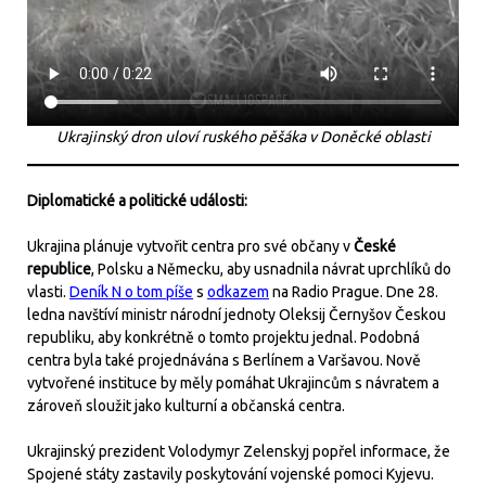
Ukrajinský dron uloví ruského pěšáka v Doněcké oblasti
Diplomatické a politické události:
Ukrajina plánuje vytvořit centra pro své občany v
České
republice
, Polsku a Německu, aby usnadnila návrat uprchlíků do
vlasti.
Deník N o tom píše
s
odkazem
na Radio Prague. Dne 28.
ledna navštíví ministr národní jednoty Oleksij Černyšov Českou
republiku, aby konkrétně o tomto projektu jednal. Podobná
centra byla také projednávána s Berlínem a Varšavou. Nově
vytvořené instituce by měly pomáhat Ukrajincům s návratem a
zároveň sloužit jako kulturní a občanská centra.
Ukrajinský prezident Volodymyr Zelenskyj popřel informace, že
Spojené státy zastavily poskytování vojenské pomoci Kyjevu.