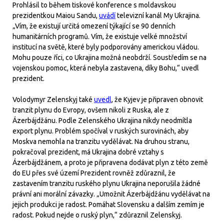
Prohlásil to během tiskové konference s moldavskou
prezidentkou Maiou Sandu,
uvádí
televizní kanál My Ukrajina.
„Vím, že existují určitá omezení týkající se 90 denních
humanitárních programů. Vím, že existuje velké množství
institucí na světě, které byly podporovány americkou vládou.
Mohu pouze říci, co Ukrajina možná neobdrží. Soustředím se na
vojenskou pomoc, která nebyla zastavena, díky Bohu,“ uvedl
prezident.
Volodymyr Zelenskyj také
uvedl
, že Kyjev je připraven obnovit
tranzit plynu do Evropy, ovšem nikoli z Ruska, ale z
Ázerbájdžánu. Podle Zelenského Ukrajina nikdy neodmítla
export plynu. Problém spočíval v ruských surovinách, aby
Moskva nemohla na tranzitu vydělávat. Na druhou stranu,
pokračoval prezident, má Ukrajina dobré vztahy s
Ázerbájdžánem, a proto je připravena dodávat plyn z této země
do EU přes své území Prezident rovněž zdůraznil, že
zastavením tranzitu ruského plynu Ukrajina neporušila žádné
právní ani morální závazky. „Umožnit Ázerbájdžánu vydělávat na
jejich produkci je radost. Pomáhat Slovensku a dalším zemím je
radost. Pokud nejde o ruský plyn,“ zdůraznil Zelenskyj.