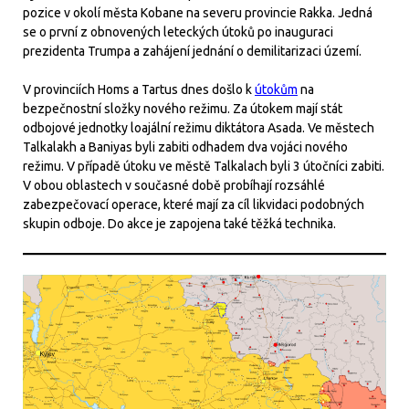
pozice v okolí města Kobane na severu provincie Rakka. Jedná
se o první z obnovených leteckých útoků po inauguraci
prezidenta Trumpa a zahájení jednání o demilitarizaci území.
V provinciích Homs a Tartus dnes došlo k
útokům
na
bezpečnostní složky nového režimu. Za útokem mají stát
odbojové jednotky loajální režimu diktátora Asada. Ve městech
Talkalakh a Baniyas byli zabiti odhadem dva vojáci nového
režimu. V případě útoku ve městě Talkalach byli 3 útočníci zabiti.
V obou oblastech v současné době probíhají rozsáhlé
zabezpečovací operace, které mají za cíl likvidaci podobných
skupin odboje. Do akce je zapojena také těžká technika.