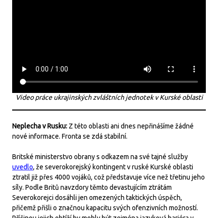
Video práce ukrajinských zvláštních jednotek v Kurské oblasti
Neplecha v Rusku:
Z této oblasti ani dnes nepřinášíme žádné
nové informace. Fronta se zdá stabilní.
Britské ministerstvo obrany s odkazem na své tajné služby
uvedlo
, že severokorejský kontingent v ruské Kurské oblasti
ztratil již přes 4000 vojáků, což představuje více než třetinu jeho
síly. Podle Britů navzdory těmto devastujícím ztrátám
Severokorejci dosáhli jen omezených taktických úspěch,
přičemž přišli o značnou kapacitu svých ofenzivních možností.