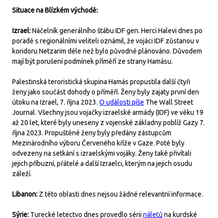
Situace na Blízkém východě:
Izrael:
Náčelník generálního štábu IDF gen. Herci Halevi dnes po
poradě s regionálními veliteli oznámil, že vojáci IDF zůstanou v
koridoru Netzarim déle než bylo původně plánováno. Důvodem
mají být porušení podmínek příměří ze strany Hamásu.
Palestinská teroristická skupina Hamás propustila další čtyři
ženy jako součást dohody o příměří. Ženy byly zajaty první den
útoku na Izrael, 7. října 2023.
O události píše
The Wall Street
Journal. Všechny jsou vojačky izraelské armády (IDF) ve věku 19
až 20 let, které byly uneseny z vojenské základny poblíž Gazy 7.
října 2023. Propuštěné ženy byly předány zástupcům
Mezinárodního výboru Červeného kříže v Gaze. Poté byly
odvezeny na setkání s izraelskými vojáky. Ženy také přivítali
jejich příbuzní, přátelé a další Izraelci, kterým na jejich osudu
záleží.
Libanon:
Z této oblasti dnes nejsou žádné relevantní informace.
Sýrie:
Turecké letectvo dnes provedlo sérii
náletů
na kurdské