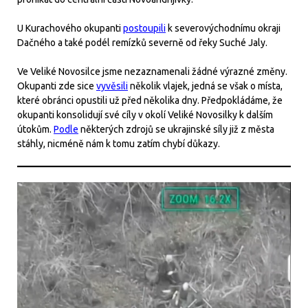
U Kurachového okupanti
postoupili
k severovýchodnímu okraji
Dačného a také podél remízků severně od řeky Suché Jaly.
Ve Veliké Novosilce jsme nezaznamenali žádné výrazné změny.
Okupanti zde sice
vyvěsili
několik vlajek, jedná se však o místa,
které obránci opustili už před několika dny. Předpokládáme, že
okupanti konsolidují své cíly v okolí Veliké Novosilky k dalším
útokům.
Podle
některých zdrojů se ukrajinské síly již z města
stáhly, nicméně nám k tomu zatím chybí důkazy.