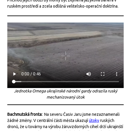
Příčinou jejich obtíží by mohly být zejména jazyková bariéra v
ruském prostředí a zcela odlišná velitelsko-operační doktrína.
Jednotka Omega ukrajinské národní gardy odrazila ruský
mechanizovaný útok
Bachmutská fronta:
Na severu Časiv Jaru jsme nezaznamenali
žádné změny. V centrální části města ukazují
útoky
ruských
dronů, že u továrny na výrobu žáruvzdorných cihel drží ukrajinští