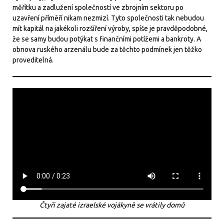
měřítku a zadlužení společností ve zbrojním sektoru po
uzavření příměří nikam nezmizí. Tyto společnosti tak nebudou
mít kapitál na jakékoli rozšíření výroby, spíše je pravděpodobné,
že se samy budou potýkat s finančními potížemi a bankroty. A
obnova ruského arzenálu bude za těchto podmínek jen těžko
proveditelná.
Čtyři zajaté izraelské vojákyně se vrátily domů