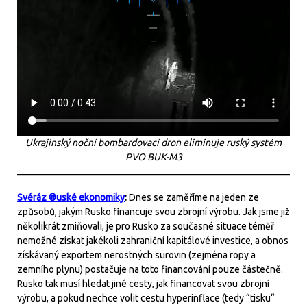
Ukrajinský noční bombardovací dron eliminuje ruský systém
PVO BUK-M3
Svéráz ®uské ekonomiky
:
Dnes se zaměříme na jeden ze
způsobů, jakým Rusko financuje svou zbrojní výrobu. Jak jsme již
několikrát zmiňovali, je pro Rusko za současné situace téměř
nemožné získat jakékoli zahraniční kapitálové investice, a obnos
získávaný exportem nerostných surovin (zejména ropy a
zemního plynu) postačuje na toto financování pouze částečně.
Rusko tak musí hledat jiné cesty, jak financovat svou zbrojní
výrobu, a pokud nechce volit cestu hyperinflace (tedy “tisku“