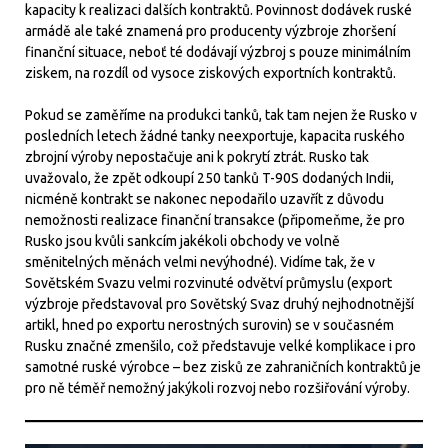
kapacity k realizaci dalších kontraktů. Povinnost dodávek ruské
armádě ale také znamená pro producenty výzbroje zhoršení
finanční situace, neboť té dodávají výzbroj s pouze minimálním
ziskem, na rozdíl od vysoce ziskových exportních kontraktů.
Pokud se zaměříme na produkci tanků, tak tam nejen že Rusko v
posledních letech žádné tanky neexportuje, kapacita ruského
zbrojní výroby nepostačuje ani k pokrytí ztrát. Rusko tak
uvažovalo, že zpět odkoupí 250 tanků T-90S dodaných Indii,
nicméně kontrakt se nakonec nepodařilo uzavřít z důvodu
nemožnosti realizace finanční transakce (připomeňme, že pro
Rusko jsou kvůli sankcím jakékoli obchody ve volně
směnitelných měnách velmi nevýhodné). Vidíme tak, že v
Sovětském Svazu velmi rozvinuté odvětví průmyslu (export
výzbroje představoval pro Sovětský Svaz druhý nejhodnotnější
artikl, hned po exportu nerostných surovin) se v současném
Rusku značné zmenšilo, což představuje velké komplikace i pro
samotné ruské výrobce – bez zisků ze zahraničních kontraktů je
pro ně téměř nemožný jakýkoli rozvoj nebo rozšiřování výroby.