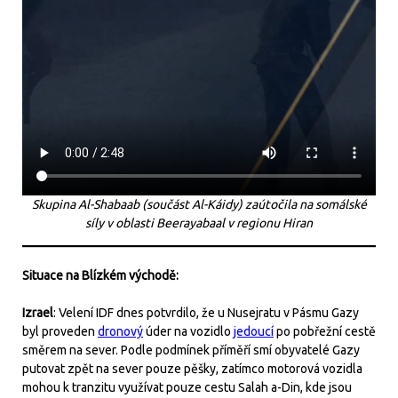
Skupina Al-Shabaab (součást Al-Káidy) zaútočila na somálské
síly v oblasti Beerayabaal v regionu Hiran
Situace na Blízkém východě:
Izrael
: Velení IDF dnes potvrdilo, že u Nusejratu v Pásmu Gazy
byl proveden
dronový
úder na vozidlo
jedoucí
po pobřežní cestě
směrem na sever. Podle podmínek příměří smí obyvatelé Gazy
putovat zpět na sever pouze pěšky, zatímco motorová vozidla
mohou k tranzitu využívat pouze cestu Salah a-Din, kde jsou