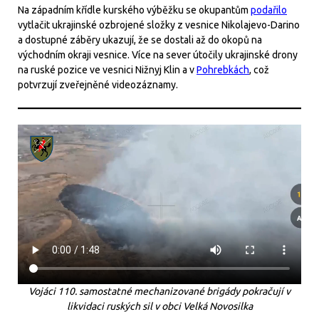
Na západním křídle kurského výběžku se okupantům
podařilo
vytlačit ukrajinské ozbrojené složky z vesnice Nikolajevo-Darino
a dostupné záběry ukazují, že se dostali až do okopů na
východním okraji vesnice. Více na sever útočily ukrajinské drony
na ruské pozice ve vesnici Nižnyj Klin a v
Pohrebkách
, což
potvrzují zveřejněné videozáznamy.
Vojáci 110. samostatné mechanizované brigády pokračují v
likvidaci ruských sil v obci Velká Novosilka