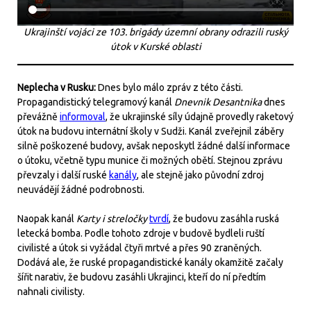
Ukrajinští vojáci ze 103. brigády územní obrany odrazili ruský
útok v Kurské oblasti
Neplecha v Rusku:
Dnes bylo málo zpráv z této části.
Propagandistický telegramový kanál
Dnevnik Desantnika
dnes
převážně
informoval
, že ukrajinské síly údajně provedly raketový
útok na budovu internátní školy v Sudži. Kanál zveřejnil záběry
silně poškozené budovy, avšak neposkytl žádné další informace
o útoku, včetně typu munice či možných obětí. Stejnou zprávu
převzaly i další ruské
kanály
, ale stejně jako původní zdroj
neuvádějí žádné podrobnosti.
Naopak kanál
Karty i streločky
tvrdí
, že budovu zasáhla ruská
letecká bomba. Podle tohoto zdroje v budově bydleli ruští
civilisté a útok si vyžádal čtyři mrtvé a přes 90 zraněných.
Dodává ale, že ruské propagandistické kanály okamžitě začaly
šířit narativ, že budovu zasáhli Ukrajinci, kteří do ní předtím
nahnali civilisty.