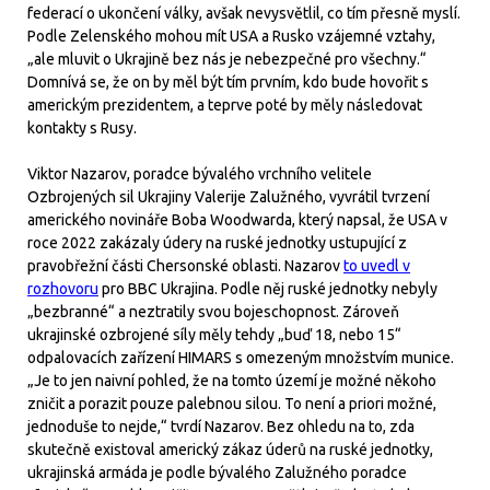
federací o ukončení války, avšak nevysvětlil, co tím přesně myslí.
Podle Zelenského mohou mít USA a Rusko vzájemné vztahy,
„ale mluvit o Ukrajině bez nás je nebezpečné pro všechny.“
Domnívá se, že on by měl být tím prvním, kdo bude hovořit s
americkým prezidentem, a teprve poté by měly následovat
kontakty s Rusy.
Viktor Nazarov, poradce bývalého vrchního velitele
Ozbrojených sil Ukrajiny Valerije Zalužného, vyvrátil tvrzení
amerického novináře Boba Woodwarda, který napsal, že USA v
roce 2022 zakázaly údery na ruské jednotky ustupující z
pravobřežní části Chersonské oblasti. Nazarov
to uvedl v
rozhovoru
pro BBC Ukrajina. Podle něj ruské jednotky nebyly
„bezbranné“ a neztratily svou bojeschopnost. Zároveň
ukrajinské ozbrojené síly měly tehdy „buď 18, nebo 15“
odpalovacích zařízení HIMARS s omezeným množstvím munice.
„Je to jen naivní pohled, že na tomto území je možné někoho
zničit a porazit pouze palebnou silou. To není a priori možné,
jednoduše to nejde,“ tvrdí Nazarov. Bez ohledu na to, zda
skutečně existoval americký zákaz úderů na ruské jednotky,
ukrajinská armáda je podle bývalého Zalužného poradce