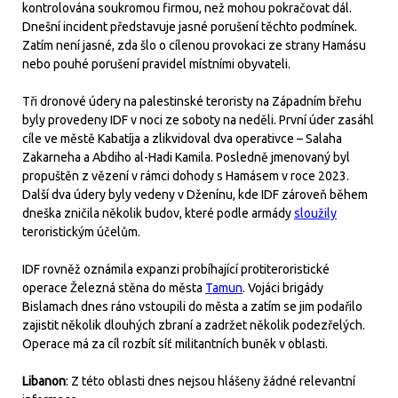
kontrolována soukromou firmou, než mohou pokračovat dál.
Dnešní incident představuje jasné porušení těchto podmínek.
Zatím není jasné, zda šlo o cílenou provokaci ze strany Hamásu
nebo pouhé porušení pravidel místními obyvateli.
Tři dronové údery na palestinské teroristy na Západním břehu
byly provedeny IDF v noci ze soboty na neděli. První úder zasáhl
cíle ve městě Kabatíja a zlikvidoval dva operativce – Salaha
Zakarneha a Abdiho al-Hadi Kamila. Posledně jmenovaný byl
propuštěn z vězení v rámci dohody s Hamásem v roce 2023.
Další dva údery byly vedeny v Dženínu, kde IDF zároveň během
dneška zničila několik budov, které podle armády
sloužily
teroristickým účelům.
IDF rovněž oznámila expanzi probíhající protiteroristické
operace Železná stěna do města
Tamun
. Vojáci brigády
Bislamach dnes ráno vstoupili do města a zatím se jim podařilo
zajistit několik dlouhých zbraní a zadržet několik podezřelých.
Operace má za cíl rozbít síť militantních buněk v oblasti.
Libanon
: Z této oblasti dnes nejsou hlášeny žádné relevantní