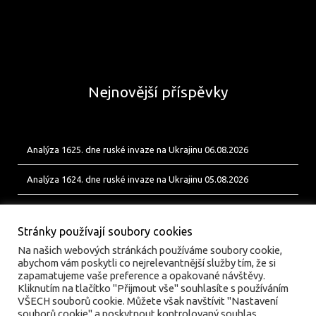
Nejnovější příspěvky
Analýza 1625. dne ruské invaze na Ukrajinu 06.08.2026
Analýza 1624. dne ruské invaze na Ukrajinu 05.08.2026
Analýza 1623. dne ruské invaze na Ukrajinu 04.08.2026
Stránky používají soubory cookies
Na našich webových stránkách používáme soubory cookie,
abychom vám poskytli co nejrelevantnější služby tím, že si
zapamatujeme vaše preference a opakované návštěvy.
Kliknutím na tlačítko "Přijmout vše" souhlasíte s používáním
VŠECH souborů cookie. Můžete však navštívit "Nastavení
souborů cookie" a poskytnout kontrolovaný souhlas..