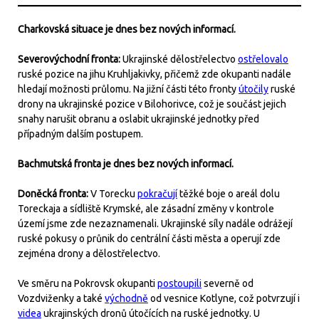
Charkovská situace je dnes bez nových informací.
Severovýchodní fronta:
Ukrajinské dělostřelectvo
ostřelovalo
ruské pozice na jihu Kruhljakivky, přičemž zde okupanti nadále
hledají možnosti průlomu. Na jižní části této fronty
útočily
ruské
drony na ukrajinské pozice v Bilohorivce, což je součást jejich
snahy narušit obranu a oslabit ukrajinské jednotky před
případným dalším postupem.
Bachmutská fronta je dnes bez nových informací.
Doněcká fronta:
V Torecku
pokračují
těžké boje o areál dolu
Toreckaja a sídliště Krymské, ale zásadní změny v kontrole
území jsme zde nezaznamenali. Ukrajinské síly nadále odrážejí
ruské pokusy o průnik do centrální části města a operují zde
zejména drony a dělostřelectvo.
Ve směru na Pokrovsk okupanti
postoupili
severně od
Vozdviženky a také
východně
od vesnice Kotlyne, což potvrzují i
videa
ukrajinských dronů útočících na ruské jednotky. U