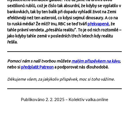
sextilionů rublů, což je číslo tak absurdní, že kdyby se vyplatilo v
bankovkách, tak by ten balík při dopadu vyhladil život na Zemi
efektivněji než ten asteroid, co kdysi sejmul dinosaury. A co na
to ruská média? Že mlčí? Inu, RBC se teď tváří
překvapeně
, že
tahle právní vendeta „přesáhla realitu“. To je od nich roztomilé –
jako kdyby tahle země v posledních třech letech kdy realitu
řešila.
Pomoci nám s naší tvorbou můžete
malým příspěvkem na kávu
,
nebo si
předplatit Patreon
a podporovat nás dlouhodobě.
Děkujeme všem, za jakýkoliv příspěvek, moc si toho vážíme.
Publikováno
2. 2. 2025
–
Kolektiv valka.online