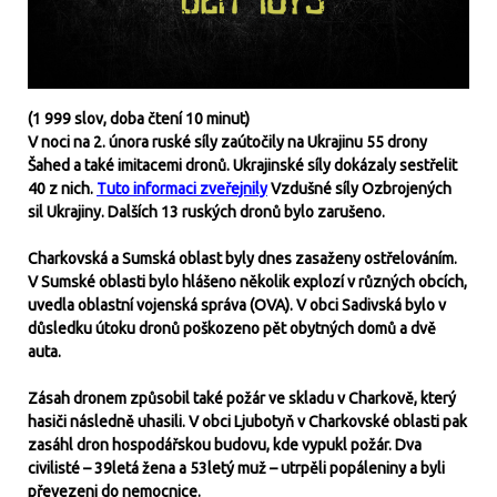
(1 999 slov, doba čtení 10 minut)
V noci na 2. února ruské síly zaútočily na Ukrajinu 55 drony
Šahed a také imitacemi dronů. Ukrajinské síly dokázaly sestřelit
40 z nich.
Tuto informaci zveřejnily
Vzdušné síly Ozbrojených
sil Ukrajiny. Dalších 13 ruských dronů bylo zarušeno.
Charkovská a Sumská oblast byly dnes zasaženy ostřelováním.
V Sumské oblasti bylo hlášeno několik explozí v různých obcích,
uvedla oblastní vojenská správa (OVA). V obci Sadivská bylo v
důsledku útoku dronů poškozeno pět obytných domů a dvě
auta.
Zásah dronem způsobil také požár ve skladu v Charkově, který
hasiči následně uhasili. V obci Ljubotyň v Charkovské oblasti pak
zasáhl dron hospodářskou budovu, kde vypukl požár. Dva
civilisté – 39letá žena a 53letý muž – utrpěli popáleniny a byli
převezeni do nemocnice.