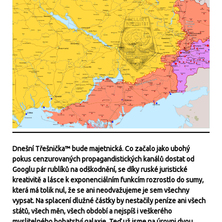
Dnešní Třešnička™ bude majetnická. Co začalo jako ubohý
pokus cenzurovaných propagandistických kanálů dostat od
Googlu pár rublíků na odškodnění, se díky ruské juristické
kreativitě a lásce k exponenciálním funkcím rozrostlo do sumy,
která má tolik nul, že se ani neodvažujeme je sem všechny
vypsat. Na splacení dlužné částky by nestačily peníze ani všech
států, všech měn, všech období a nejspíš i veškerého
myslitelného bohatství galaxie. Teď už jsme na úrovni dvou