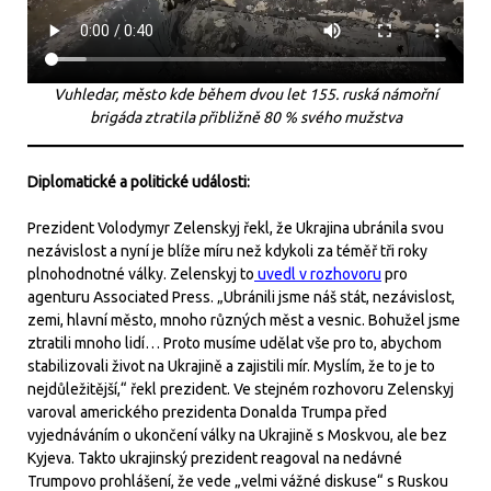
Vuhledar, město kde během dvou let 155. ruská námořní
brigáda ztratila přibližně 80 % svého mužstva
Diplomatické a politické události:
Prezident Volodymyr Zelenskyj řekl, že Ukrajina ubránila svou
nezávislost a nyní je blíže míru než kdykoli za téměř tři roky
plnohodnotné války. Zelenskyj to
uvedl v rozhovoru
pro
agenturu Associated Press. „Ubránili jsme náš stát, nezávislost,
zemi, hlavní město, mnoho různých měst a vesnic. Bohužel jsme
ztratili mnoho lidí… Proto musíme udělat vše pro to, abychom
stabilizovali život na Ukrajině a zajistili mír. Myslím, že to je to
nejdůležitější,“ řekl prezident. Ve stejném rozhovoru Zelenskyj
varoval amerického prezidenta Donalda Trumpa před
vyjednáváním o ukončení války na Ukrajině s Moskvou, ale bez
Kyjeva. Takto ukrajinský prezident reagoval na nedávné
Trumpovo prohlášení, že vede „velmi vážné diskuse“ s Ruskou