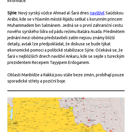
informace.
Sýrie
: Nový syrský vůdce Ahmad al-Šará dnes
navštívil
Saúdskou
Arábii, kde se v hlavním městě Rijádu setkal s korunním princem
Muhammadem bin Salmánem. Jedná se o první zahraniční cestu
nového syrského lídra od pádu režimu Bašára Asada. Předmětem
jednání mezi oběma představiteli zatím nejsou známy bližší
detaily, avšak lze předpokládat, že diskuse se bude týkat
ekonomické pomoci a politické stabilizace Sýrie. Očekává se, že
Šará v nejbližších dnech navštíví Ankaru, kde se sejde s tureckým
prezidentem Recepem Tayyipem Erdoganem.
Oblasti Manbídže a Rakká jsou stále beze změn, probíhají pouze
sporadické střety a poziční boje.