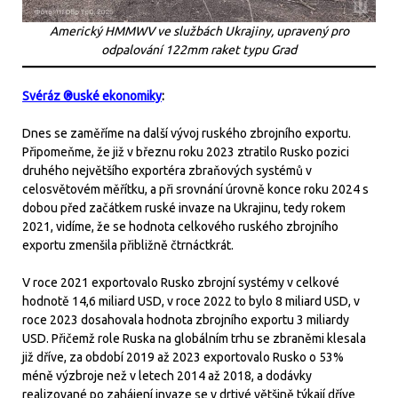
Americký HMMWV ve službách Ukrajiny, upravený pro
odpalování 122mm raket typu Grad
Svéráz ®uské ekonomiky
:
Dnes se zaměříme na další vývoj ruského zbrojního exportu.
Připomeňme, že již v březnu roku 2023 ztratilo Rusko pozici
druhého největšího exportéra zbraňových systémů v
celosvětovém měřítku, a při srovnání úrovně konce roku 2024 s
dobou před začátkem ruské invaze na Ukrajinu, tedy rokem
2021, vidíme, že se hodnota celkového ruského zbrojního
exportu zmenšila přibližně čtrnáctkrát.
V roce 2021 exportovalo Rusko zbrojní systémy v celkové
hodnotě 14,6 miliard USD, v roce 2022 to bylo 8 miliard USD, v
roce 2023 dosahovala hodnota zbrojního exportu 3 miliardy
USD. Přičemž role Ruska na globálním trhu se zbraněmi klesala
již dříve, za období 2019 až 2023 exportovalo Rusko o 53%
méně výzbroje než v letech 2014 až 2018, a dodávky
realizované po zahájení invaze se v drtivé většině týkají dříve