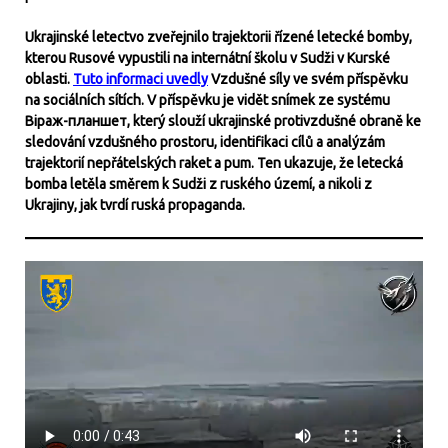
Ukrajinské letectvo zveřejnilo trajektorii řízené letecké bomby,
kterou Rusové vypustili na internátní školu v Sudži v Kurské
oblasti.
Tuto informaci uvedly
Vzdušné síly ve svém příspěvku
na sociálních sítích. V příspěvku je vidět snímek ze systému
Віраж-планшет, který slouží ukrajinské protivzdušné obraně ke
sledování vzdušného prostoru, identifikaci cílů a analýzám
trajektorií nepřátelských raket a pum. Ten ukazuje, že letecká
bomba letěla směrem k Sudži z ruského území, a nikoli z
Ukrajiny, jak tvrdí ruská propaganda.