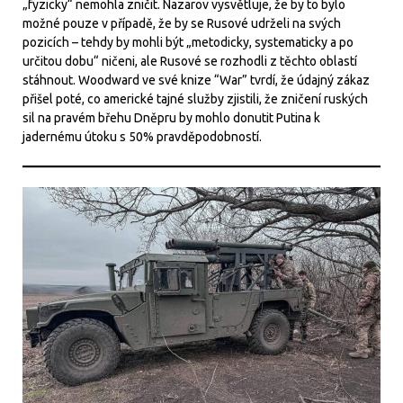
„fyzicky“ nemohla zničit. Nazarov vysvětluje, že by to bylo
možné pouze v případě, že by se Rusové udrželi na svých
pozicích – tehdy by mohli být „metodicky, systematicky a po
určitou dobu“ ničeni, ale Rusové se rozhodli z těchto oblastí
stáhnout. Woodward ve své knize “War” tvrdí, že údajný zákaz
přišel poté, co americké tajné služby zjistili, že zničení ruských
sil na pravém břehu Dněpru by mohlo donutit Putina k
jadernému útoku s 50% pravděpodobností.