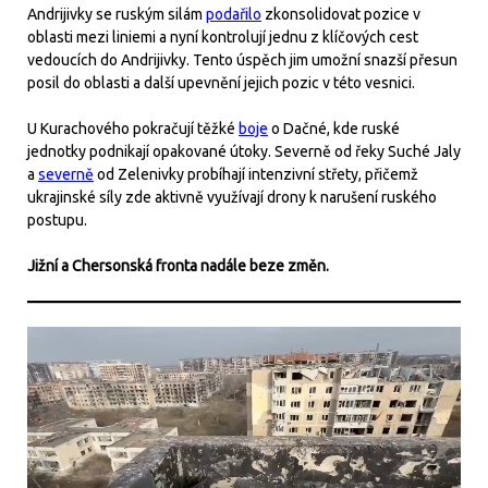
Andrijivky se ruským silám
podařilo
zkonsolidovat pozice v
oblasti mezi liniemi a nyní kontrolují jednu z klíčových cest
vedoucích do Andrijivky. Tento úspěch jim umožní snazší přesun
posil do oblasti a další upevnění jejich pozic v této vesnici.
U Kurachového pokračují těžké
boje
o Dačné, kde ruské
jednotky podnikají opakované útoky. Severně od řeky Suché Jaly
a
severně
od Zelenivky probíhají intenzivní střety, přičemž
ukrajinské síly zde aktivně využívají drony k narušení ruského
postupu.
Jižní a Chersonská fronta nadále beze změn.