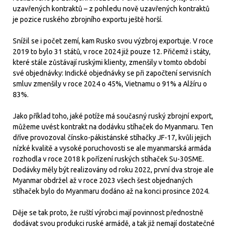
uzavřených kontraktů – z pohledu nově uzavřených kontraktů
je pozice ruského zbrojního exportu ještě horší.
Snížil se i počet zemí, kam Rusko svou výzbroj exportuje. V roce
2019 to bylo 31 států, v roce 2024 již pouze 12. Přičemž i státy,
které stále zůstávají ruskými klienty, zmenšily v tomto období
své objednávky: Indické objednávky se při započtení servisních
smluv zmenšily v roce 2024 o 45%, Vietnamu o 91% a Alžíru o
83%.
Jako příklad toho, jaké potíže má současný ruský zbrojní export,
můžeme uvést kontrakt na dodávku stíhaček do Myanmaru. Ten
dříve provozoval čínsko-pákistánské stíhačky JF-17, kvůli jejich
nízké kvalitě a vysoké poruchovosti se ale myanmarská armáda
rozhodla v roce 2018 k pořízení ruských stíhaček Su-30SME.
Dodávky měly být realizovány od roku 2022, první dva stroje ale
Myanmar obdržel až v roce 2023 všech šest objednaných
stíhaček bylo do Myanmaru dodáno až na konci prosince 2024.
Děje se tak proto, že ruští výrobci mají povinnost přednostně
dodávat svou produkci ruské armádě, a tak již nemají dostatečné