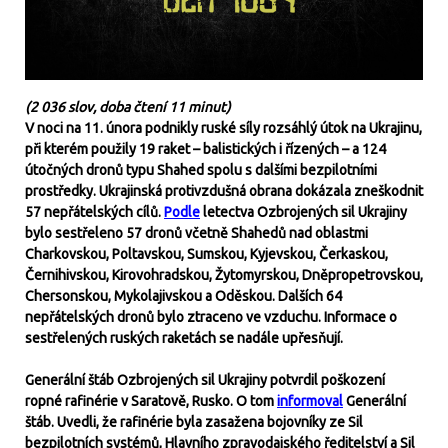
(2 036 slov, doba čtení 11 minut)
V noci na 11. února podnikly ruské síly rozsáhlý útok na Ukrajinu,
při kterém použily 19 raket – balistických i řízených – a 124
útočných dronů typu Shahed spolu s dalšími bezpilotními
prostředky. Ukrajinská protivzdušná obrana dokázala zneškodnit
57 nepřátelských cílů.
Podle
letectva Ozbrojených sil Ukrajiny
bylo sestřeleno 57 dronů včetně Shahedů nad oblastmi
Charkovskou, Poltavskou, Sumskou, Kyjevskou, Čerkaskou,
Černihivskou, Kirovohradskou, Žytomyrskou, Dněpropetrovskou,
Chersonskou, Mykolajivskou a Oděskou. Dalších 64
nepřátelských dronů bylo ztraceno ve vzduchu. Informace o
sestřelených ruských raketách se nadále upřesňují.
Generální štáb Ozbrojených sil Ukrajiny potvrdil poškození
ropné rafinérie v Saratově, Rusko. O tom
informoval
Generální
štáb. Uvedli, že rafinérie byla zasažena bojovníky ze Sil
bezpilotních systémů, Hlavního zpravodajského ředitelství a Sil