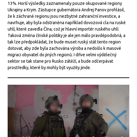
13%. Horší výsledky zaznamenaly pouze okupované regiony
Ukrajiny a Krym. Zástupce gubernátora Andrej Panov prohlásil,
že k záchraně regionu jsou nezbytné zahraniční investice, a
navrhuje, aby byla odstraněna například dovozová cla na ruské
uhlí, které zavedla Čína, což je hlavní importér ruského uhlí.
Taková změna čínské politiky je ale jen málo pravděpodobná, a
tak lze předpokládat, že bude muset ruský stát tento region
dotovat, aby zde byla zachována výroba a nedošlo k masové
migraci obyvatel do jiných regionů. I dříve velmi výdělečný
sektor se tak stane pro Rusko zátěží, a bude odčerpávat
prostředky, které by mohly být využity jinde.