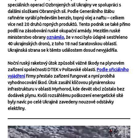
speciálních operací Ozbrojených sil Ukrajiny ve spolupráci s
dalšími složkami Obranných sil. Podle Generálního štábu
rafinérie vyrábí především benzín, topný olej a naftu – celkem
více než 20 druhů ropných produktů. Tento podnik se také přímo
podílí na zásobování ruské okupační armády. Mezitím ruské
ministerstvo obrany
oznámilo
, že v noci bylo údajně sestřeleno
40 ukrajinských dronů, z toho 18 nad Saratovskou oblastí.
Ukrajinská strana se k těmto událostem dosud nevyjádřila.
Noční ruský raketový útok způsobil vážné škody na plynovém
zařízení společnosti DTEK v Poltavské oblasti.
Podle oficiálního
vyjádření
firmy přestalo zařízení fungovat a nyní probíhá
vyhodnocování škod. Útok zasáhl klíčovou plynárenskou
infrastrukturu v oblasti Myrhorod, kde devět obcí zůstalo bez
dodávek plynu. Kvůli rozsáhlému poškození energetické sítě
byly navíc po celé Ukrajině zavedeny nouzové odstávky
elektřiny.