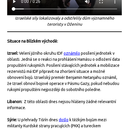
Izraelské síly lokalizovaly a odstřelily dům významného
teroristy v Dženínu
Situace na Blízkém východě:
Izrael:
Velení jižního okruhu IDF
oznámilo
posílení jednotek v
oblasti. Jedná se o reakci na prohlášení Hamásu o odložení data
propuštění rukojmích. Posílení stávajících jednotek a mobilizace
rezervistů má IDF připravit na zhoršení situace a možné
obnovení bojů. Izraelský premiér Benjamin Netanjahu oznámil,
že Izrael obnoví bojové operace v Pásmu Gazy, pokud nebudou
rukojmí propuštěni nejpozději do sobotního poledne.
Libanon:
Z této oblasti dnes nejsou hlášeny žádné relevantní
informace.
Sýrie:
U přehrady Tišrín dnes
došlo
k těžkým bojům mezi
militanty Kurdské strany pracujících (PKK) a tureckem