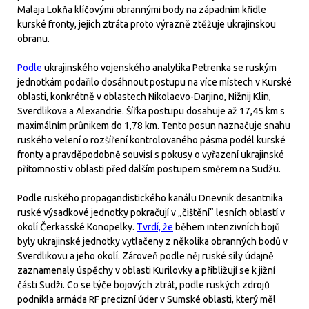
Malaja Lokňa klíčovými obrannými body na západním křídle
kurské fronty, jejich ztráta proto výrazně ztěžuje ukrajinskou
obranu.
Podle
ukrajinského vojenského analytika Petrenka se ruským
jednotkám podařilo dosáhnout postupu na více místech v Kurské
oblasti, konkrétně v oblastech Nikolaevo-Darjino, Nižnij Klin,
Sverdlikova a Alexandrie. Šířka postupu dosahuje až 17,45 km s
maximálním průnikem do 1,78 km. Tento posun naznačuje snahu
ruského velení o rozšíření kontrolovaného pásma podél kurské
fronty a pravděpodobně souvisí s pokusy o vyřazení ukrajinské
přítomnosti v oblasti před dalším postupem směrem na Sudžu.
Podle ruského propagandistického kanálu Dnevnik desantnika
ruské výsadkové jednotky pokračují v „čištění“ lesních oblastí v
okolí Čerkasské Konopelky.
Tvrdí, že
během intenzivních bojů
byly ukrajinské jednotky vytlačeny z několika obranných bodů v
Sverdlikovu a jeho okolí. Zároveň podle něj ruské síly údajně
zaznamenaly úspěchy v oblasti Kurilovky a přibližují se k jižní
části Sudži. Co se týče bojových ztrát, podle ruských zdrojů
podnikla armáda RF precizní úder v Sumské oblasti, který měl