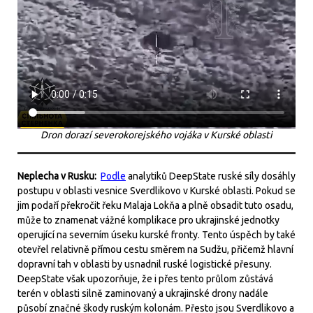
Dron dorazí severokorejského vojáka v Kurské oblasti
Neplecha v Rusku:
Podle
analytiků DeepState ruské síly dosáhly
postupu v oblasti vesnice Sverdlikovo v Kurské oblasti. Pokud se
jim podaří překročit řeku Malaja Lokňa a plně obsadit tuto osadu,
může to znamenat vážné komplikace pro ukrajinské jednotky
operující na severním úseku kurské fronty. Tento úspěch by také
otevřel relativně přímou cestu směrem na Sudžu, přičemž hlavní
dopravní tah v oblasti by usnadnil ruské logistické přesuny.
DeepState však upozorňuje, že i přes tento průlom zůstává
terén v oblasti silně zaminovaný a ukrajinské drony nadále
působí značné škody ruským kolonám. Přesto jsou Sverdlikovo a