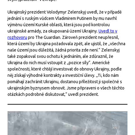
Ukrajinský prezident Volodymyr Zelenskyj uvedl, že v případě
jednání s ruským vůdcem Vladimirem Putinem by mu navrhl
výměnu území Kurské oblasti, která jsou pod kontrolou
ukrajinské armády, za okupovaná území Ukrajiny.
Uvedl to v
rozhovoru
pro The Guardian. Zároveň prezident neupřesnil,
která území by Ukrajina požadovala zpět, ale ujistil, že „všechna
naše území jsou důležitá, žádná priorita zde není.“ Zelenskyj
také zopakoval svou ochotu k jednáním, ale zdůraznil, že
Ukrajina do nich musí vstoupit z „pozice síly“. Americké
společnosti, které chtějí investovat do obnovy Ukrajiny, podle
něj získají výhodné kontrakty a investiční úlevy. „Ti, kdo nám
pomáhají zachránit Ukrajinu, dostanou příležitost ji společně s
ukrajinským byznysem obnovit. Jsme připraveni o všech těchto
otázkách podrobně diskutovat,“ uvedl prezident.