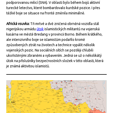
podporovanou milicí (SNA). V oblasti bylo během bojů aktivní
turecké letectvo, které bombardovalo kurdské pozice. I přes
těžké boje se situace na frontě změnila minimálně.
Africká vsuvka:
Tři mrtvé a dvě zničená obrněná vozidla stál
nigerijskou armádu
útok
islamistických militantů na vojenská
kasárna ve městě Bredang v provincii Borno. Během krátkého,
ale intenzivního boje se islamistům podařilo kromě
způsobených ztrát na životech a technice vypálit několik
vojenských pozic. Na sociálních sítích se později chlubili
ukořistěnými zbraněmi a vybavením. Jedná se už o několikátý
útok na příslušníky bezpečnostních složek v této oblasti, která
je známá aktivitou islamistů.