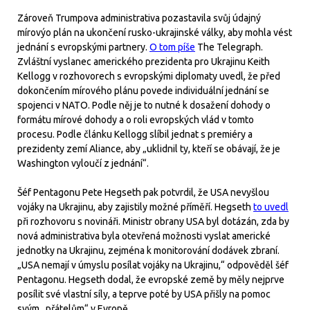
Zároveň Trumpova administrativa pozastavila svůj údajný
mírovýo plán na ukončení rusko-ukrajinské války, aby mohla vést
jednání s evropskými partnery.
O tom píše
The Telegraph.
Zvláštní vyslanec amerického prezidenta pro Ukrajinu Keith
Kellogg v rozhovorech s evropskými diplomaty uvedl, že před
dokončením mírového plánu povede individuální jednání se
spojenci v NATO. Podle něj je to nutné k dosažení dohody o
formátu mírové dohody a o roli evropských vlád v tomto
procesu. Podle článku Kellogg slíbil jednat s premiéry a
prezidenty zemí Aliance, aby „uklidnil ty, kteří se obávají, že je
Washington vyloučí z jednání“.
Šéf Pentagonu Pete Hegseth pak potvrdil, že USA nevyšlou
vojáky na Ukrajinu, aby zajistily možné příměří. Hegseth
to uvedl
při rozhovoru s novináři. Ministr obrany USA byl dotázán, zda by
nová administrativa byla otevřená možnosti vyslat americké
jednotky na Ukrajinu, zejména k monitorování dodávek zbraní.
„USA nemají v úmyslu posílat vojáky na Ukrajinu,“ odpověděl šéf
Pentagonu. Hegseth dodal, že evropské země by měly nejprve
posílit své vlastní síly, a teprve poté by USA přišly na pomoc
svým „přátelům“ v Evropě.