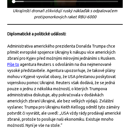
Ukrajinští dronaři zlikvidují ruský náklaďák s odpalovačem
protiponorkových raket RBU-6000
Diplomatické a politické události:
Administrativa amerického prezidenta Donalda Trumpa chce
přimět evropské spojence Ukrajiny k nákupu více amerických
zbraní pro Kyjev před možnými mírovými jednáními s Ruskem.
Píše to
agentura Reuters s odvoláním na dva nejmenované
vysoké představitele. Agentura upozorňuje, že takové plány
mohou v Kyjevě vyvolat obavy, že USA přestanou poskytovat
vojenskou pomoc Ukrajině. Reuters však dodává, že se jedná
pouze o jednu z několika možností, o kterých Trumpova
administrativa diskutuje, aby pokračovala v dodávkách
amerických zbraní Ukrajině, ale bez velkých výdajů. Zvláštní
vyslanec Trumpa pro Ukrajinu Keith Kellogg odmítl tyto záměry
potvrdit či vyvrátit, ale uvedl: „USA vždy rády prodávají americké
zbraně, protože to posiluje naši ekonomiku. Existuje mnoho
možností. Nyní je vše na stole.“