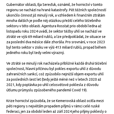
Gubernátor oblasti, Ilja Sereďuk, oznámil, že hornictví v tomto
regionu se nachází na hraně katastrofy. Pět těžních společností
ukončilo činnost již minulý rok, a vzhledem k finančním ztrátám
mnoha dalších je podle něj otázkou přežití celého těžebního
sektoru v této oblasti. Agentura Rosstat prio období ledna až
listopadu roku 2024 uvádí, že sektor těžby uhlí se nachází ve
ztrátě ve výši 69 miliard rublů, a lze předpokládat, že situace se
za poslední dva měsíce dále zhoršila. Pro srovnání, v roce 2023
byl tento sektor v zisku ve výši 413 miliard rublů, propad během
jediného roku byl tedy velmi výrazný.
Ve ztrátě se minulý rok nacházela přibližně každá druhá těžební
společnost, hlavní příčinou byl pokles exportu uhlí z důvodu
zahraničních sankcí, což způsobilo nejnižší objem exportu uhlí
za posledních šest let (tedy ještě méně než v letech 2020 až
2021, kdy poptávka po uhlí celosvětově poklesla z důvodu
útlumu průmyslu způsobeného pandemií Covid 19).
Krize hornictví způsobila, že se Kemerovská oblast ocitla mezi
pěti regiony s největším propadem příjmů v rámci celé ruské
federaci, jen za období leden až září 2024 jeho příjmy poklesly o