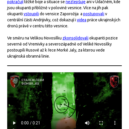
pokračují
těžké boje a situace se
nezlepšuje
ani v Udačném, kde
jsou okupanti přibližně v polovině vesnice. Více na jih pak
okupanti
vstoupili
do vensice Zaporožija a
postupovali
v
centrální části Andrijivky, což dokazují i
videa
práce ukrajinských
dronů právě v centru této vesnice.
Ve směru na Velikou Novosilku
zkonsolidovali
okupanti pozice
severně od Vremivky a severozápadně od Veliké Novosilky
postoupili Rusové až k řece Morké Jaly, za kterou vede
ukrajinská obranná linie.