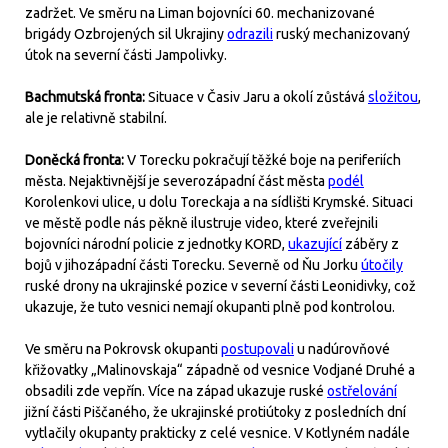
zadržet. Ve směru na Liman bojovníci 60. mechanizované
brigády Ozbrojených sil Ukrajiny
odrazili
ruský mechanizovaný
útok na severní části Jampolivky.
Bachmutská fronta:
Situace v Časiv Jaru a okolí zůstává
složitou
,
ale je relativně stabilní.
Doněcká fronta:
V Torecku pokračují těžké boje na periferiích
města. Nejaktivnější je severozápadní část města
podél
Korolenkovi ulice, u dolu Toreckaja a na sídlišti Krymské. Situaci
ve městě podle nás pěkně ilustruje video, které zveřejnili
bojovníci národní policie z jednotky KORD,
ukazující
záběry z
bojů v jihozápadní části Torecku. Severně od Ňu Jorku
útočily
ruské drony na ukrajinské pozice v severní části Leonidivky, což
ukazuje, že tuto vesnici nemají okupanti plně pod kontrolou.
Ve směru na Pokrovsk okupanti
postupovali
u nadúrovňové
křižovatky „Malinovskaja“ západně od vesnice Vodjané Druhé a
obsadili zde vepřín. Více na západ ukazuje ruské
ostřelování
jižní části Piščaného, že ukrajinské protiútoky z posledních dní
vytlačily okupanty prakticky z celé vesnice. V Kotlyném nadále