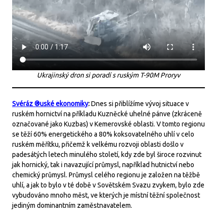
Ukrajinský dron si poradí s ruským T-90M Proryv
Svéráz ®uské ekonomiky
:
Dnes si přiblížíme vývoj situace v
ruském hornictví na příkladu Kuzněcké uhelné pánve (zkráceně
označované jako Kuzbas) v Kemerovské oblasti. V tomto regionu
se těží 60% energetického a 80% koksovatelného uhlí v celo
ruském měřítku, přičemž k velkému rozvoji oblasti došlo v
padesátých letech minulého století, kdy zde byl široce rozvinut
jak hornický, tak i navazující průmysl, například hutnictví nebo
chemický průmysl. Průmysl celého regionu je založen na těžbě
uhlí, a jak to bylo v té době v Sovětském Svazu zvykem, bylo zde
vybudováno mnoho měst, ve kterých je místní těžní společnost
jediným dominantním zaměstnavatelem.