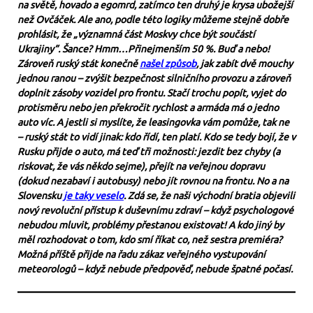
na světě, hovado a egomrd, zatímco ten druhý je krysa ubožejší
než Ovčáček. Ale ano, podle této logiky můžeme stejně dobře
prohlásit, že „významná část Moskvy chce být součástí
Ukrajiny“. Šance? Hmm…Přinejmenším 50 %. Buď a nebo!
Zároveň ruský stát konečně
našel způsob
, jak zabít dvě mouchy
jednou ranou – zvýšit bezpečnost silničního provozu a zároveň
doplnit zásoby vozidel pro frontu. Stačí trochu popít, vyjet do
protisměru nebo jen překročit rychlost a armáda má o jedno
auto víc. A jestli si myslíte, že leasingovka vám pomůže, tak ne
– ruský stát to vidí jinak: kdo řídí, ten platí. Kdo se tedy bojí, že v
Rusku přijde o auto, má teď tři možnosti: jezdit bez chyby (a
riskovat, že vás někdo sejme), přejít na veřejnou dopravu
(dokud nezabaví i autobusy) nebo jít rovnou na frontu. No a na
Slovensku
je taky veselo
. Zdá se, že naši východní bratia objevili
nový revoluční přístup k duševnímu zdraví – když psychologové
nebudou mluvit, problémy přestanou existovat! A kdo jiný by
měl rozhodovat o tom, kdo smí říkat co, než sestra premiéra?
Možná příště přijde na řadu zákaz veřejného vystupování
meteorologů – když nebude předpověď, nebude špatné počasí.