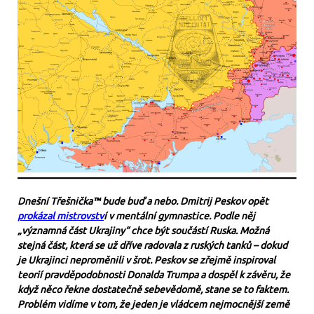
Dnešní Třešnička™ bude buď a nebo. Dmitrij Peskov opět
prokázal mistrovstv
í v mentální gymnastice. Podle něj
„významná část Ukrajiny“ chce být součástí Ruska. Možná
stejná část, která se už dříve radovala z ruských tanků – dokud
je Ukrajinci neproměnili v šrot. Peskov se zřejmě inspiroval
teorií pravděpodobnosti Donalda Trumpa a dospěl k závěru, že
když něco řekne dostatečně sebevědomě, stane se to faktem.
Problém vidíme v tom, že jeden je vládcem nejmocnější země