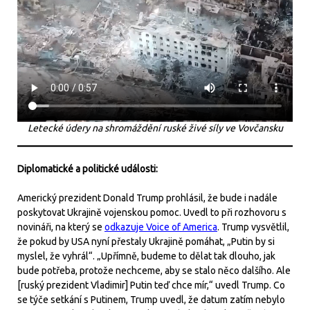
Letecké údery na shromáždění ruské živé síly ve Vovčansku
Diplomatické a politické události:
Americký prezident Donald Trump prohlásil, že bude i nadále
poskytovat Ukrajině vojenskou pomoc. Uvedl to při rozhovoru s
novináři, na který se
odkazuje Voice of America
. Trump vysvětlil,
že pokud by USA nyní přestaly Ukrajině pomáhat, „Putin by si
myslel, že vyhrál“. „Upřímně, budeme to dělat tak dlouho, jak
bude potřeba, protože nechceme, aby se stalo něco dalšího. Ale
[ruský prezident Vladimir] Putin teď chce mír,“ uvedl Trump. Co
se týče setkání s Putinem, Trump uvedl, že datum zatím nebylo