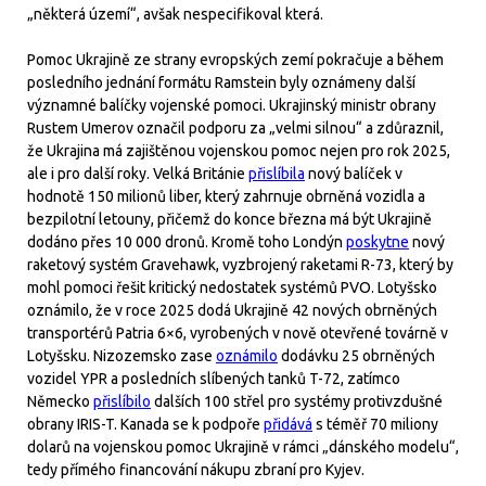
„některá území“, avšak nespecifikoval která.
Pomoc Ukrajině ze strany evropských zemí pokračuje a během
posledního jednání formátu Ramstein byly oznámeny další
významné balíčky vojenské pomoci. Ukrajinský ministr obrany
Rustem Umerov označil podporu za „velmi silnou“ a zdůraznil,
že Ukrajina má zajištěnou vojenskou pomoc nejen pro rok 2025,
ale i pro další roky. Velká Británie
přislíbila
nový balíček v
hodnotě 150 milionů liber, který zahrnuje obrněná vozidla a
bezpilotní letouny, přičemž do konce března má být Ukrajině
dodáno přes 10 000 dronů. Kromě toho Londýn
poskytne
nový
raketový systém Gravehawk, vyzbrojený raketami R-73, který by
mohl pomoci řešit kritický nedostatek systémů PVO. Lotyšsko
oznámilo, že v roce 2025 dodá Ukrajině 42 nových obrněných
transportérů Patria 6×6, vyrobených v nově otevřené továrně v
Lotyšsku. Nizozemsko zase
oznámilo
dodávku 25 obrněných
vozidel YPR a posledních slíbených tanků T-72, zatímco
Německo
přislíbilo
dalších 100 střel pro systémy protivzdušné
obrany IRIS-T. Kanada se k podpoře
přidává
s téměř 70 miliony
dolarů na vojenskou pomoc Ukrajině v rámci „dánského modelu“,
tedy přímého financování nákupu zbraní pro Kyjev.