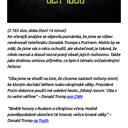
(2 765 slov, doba čtení 14 minut)
Ke včerejší analýze se objevila poznámka, že jsme se vůbec
nevěnovali telefonátu Donalda Trumpa s Putinem. Mohlo by se
zdát, že jsme vás o něco ochudili, ale skutečnost je taková, že
nikdo neznal a dosud nezná pravý obsah jejich rozhovoru. Takže
jako drobnou omluvu přijměte, co bylo k tématu zúčastněnými
řečeno:
“Oba jsme se shodli na tom, že chceme zastavit miliony úmrtí,
ke kterým dochází během rusko-ukrajinské války. Prezident
Putin dokonce použil mé volební heslo: ‚Zdravý rozum.‘ Oba v
to velmi věříme” – Donald Trump
pro CNN
.
“Skvělé hovory s Ruskem a Ukrajinou včera. Hodně
pravděpodobné ukončení té hrozné, velice krvavé války” –
Donald Trump
na Truth
.