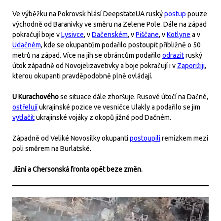
Ve výběžku na Pokrovsk hlásí DeepstateUA ruský
postup
pouze
východně od Baranivky ve směru na Zelene Pole. Dále na západ
pokračují boje v
Lysivce
, v
Dačenském
, v
Piščane
, v
Kotlyne
a v
Udačném
, kde se okupantům podařilo postoupit přibližně o 50
metrů na západ. Více na jih se obráncům podařilo
odrazit
ruský
útok západně od Novojelizavetivky a boje pokračují i v
Zaporižiji
,
kterou okupanti pravděpodobně plně ovládají.
U Kurachového
se situace dále zhoršuje. Rusové útočí na Dačné,
ostřelují
ukrajinské pozice ve vesničce Ulakly a podařilo se jim
vytlačit
ukrajinské vojáky z okopů jižně pod Dačném.
Západně od Veliké Novosilky okupanti
postoupili
remízkem mezi
poli směrem na Burlatské.
Jižní a Chersonská fronta opět beze změn.