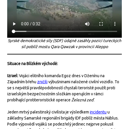
Syrské demokratické síly (SDF) údajně zasáhly pozici tureckých
sil poblíž mostu Qara Qawzak v provincii Aleppo
Situace na Blízkém východě:
Izrael:
Vojáci elitního komanda Egoz dnes v Dženínu na
Západním břehu
zničili
výbušninami naložené civilní vozidlo. To
se s největší pravděpodobností chystali teroristé použít proti
izraelským bezpečnostním složkám operujícím v rámci
probíhající protiteroristické operace
Železná zeď
.
Jeden mrtvý palestinský civilista je výsledkem
incidentu
u
základny Samarské regionální brigády IDF poblíž města Náblus.
Podle výpovědí vojáků se podezřelý jedinec nejprve pokusil