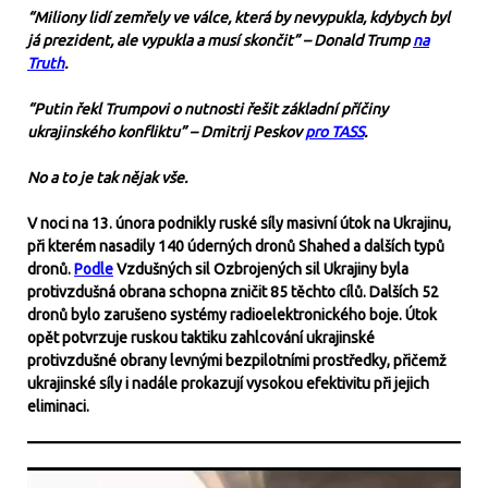
“Miliony lidí zemřely ve válce, která by nevypukla, kdybych byl
já prezident, ale vypukla a musí skončit” – Donald Trump
na
Truth
.
“Putin řekl Trumpovi o nutnosti řešit základní příčiny
ukrajinského konfliktu” – Dmitrij Peskov
pro TASS
.
No a to je tak nějak vše.
V noci na 13. února podnikly ruské síly masivní útok na Ukrajinu,
při kterém nasadily 140 úderných dronů Shahed a dalších typů
dronů.
Podle
Vzdušných sil Ozbrojených sil Ukrajiny byla
protivzdušná obrana schopna zničit 85 těchto cílů. Dalších 52
dronů bylo zarušeno systémy radioelektronického boje. Útok
opět potvrzuje ruskou taktiku zahlcování ukrajinské
protivzdušné obrany levnými bezpilotními prostředky, přičemž
ukrajinské síly i nadále prokazují vysokou efektivitu při jejich
eliminaci.