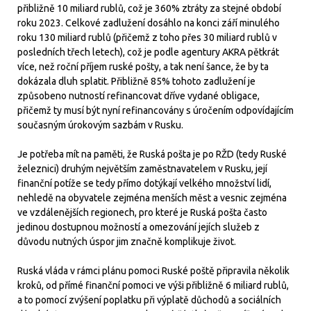
přibližně 10 miliard rublů, což je 360% ztráty za stejné období
roku 2023. Celkové zadlužení dosáhlo na konci září minulého
roku 130 miliard rublů (přičemž z toho přes 30 miliard rublů v
posledních třech letech), což je podle agentury AKRA pětkrát
více, než roční příjem ruské pošty, a tak není šance, že by ta
dokázala dluh splatit. Přibližně 85% tohoto zadlužení je
způsobeno nutností refinancovat dříve vydané obligace,
přičemž ty musí být nyní refinancovány s úročením odpovídajícím
současným úrokovým sazbám v Rusku.
Je potřeba mít na paměti, že Ruská pošta je po RŽD (tedy Ruské
železnici) druhým největším zaměstnavatelem v Rusku, její
finanční potíže se tedy přímo dotýkají velkého množství lidí,
nehledě na obyvatele zejména menších měst a vesnic zejména
ve vzdálenějších regionech, pro které je Ruská pošta často
jedinou dostupnou možností a omezování jejích služeb z
důvodu nutných úspor jim značně komplikuje život.
Ruská vláda v rámci plánu pomoci Ruské poště připravila několik
kroků, od přímé finanční pomoci ve výši přibližně 6 miliard rublů,
a to pomocí zvýšení poplatku při výplatě důchodů a sociálních