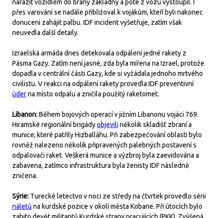
narazit vozidlem do brány základny a poté z vozu vystoupil. I
přes varování se nadále přibližoval k vojákům, kteří byli nakonec
donuceni zahájit palbu. IDF incident vyšetřuje, zatím však
neuvedla další detaily.
Izraelská armáda dnes detekovala odpálení jedné rakety z
Pásma Gazy. Zatím není jasné, zda byla mířena na Izrael, protože
dopadla v centrální části Gazy, kde si vyžádala jednoho mrtvého
civilistu. V reakci na odpálení rakety provedla IDF preventivní
úder
na místo odpalu a zničila použitý raketomet.
Libanon:
Během bojových operací v jižním Libanonu vojáci 769.
Hiramské regionální brigády
objevili
několik skladišť zbraní a
munice, které patřily Hizballáhu. Při zabezpečování oblasti bylo
rovněž nalezeno několik připravených palebných postavení s
odpalovači raket. Veškerá munice a výzbroj byla zaevidována a
zabavena, zatímco infrastruktura byla ženisty IDF následně
zničena.
Sýrie:
Turecké letectvo v noci ze středy na čtvrtek provedlo sérii
náletů
na kurdské pozice v okolí města Kobane. Při útocích bylo
zabito devět militantů Kurdské strany pracujících (PKK). Zvýšená