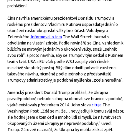
prohlášení.
Čína navrhla americkému prezidentovi Donaldu Trumpovi a
ruskému prezidentovi Vladimiru Putinovi uspořádat jednání o
ukončení rusko-ukrajinské války bez účasti Volodymyra
Zelenského.
Informoval o tom
The Wall Street Journal s
odvoláním na vlastní zdroje. Podle novinářů se Čína, vzhledem k
blížícím se mírovým jednáním o ukončení války, snaží „sehrát
svou roli“, a proto navrhla, aby se Trumpův tým setkal s Putinem
tváří v tvář. USA a EU však podle WSJ zaujaly vůči čínské
iniciativě skeptický postoj. Bílý dům odmítl potvrdit existenci
takového návrhu, nicméně podle jednoho z představitelů
Trumpovy administrativy je podobná myšlenka „zcela nereálná“.
Americký prezident Donald Trump prohlásil, že Ukrajina
pravděpodobně nebude schopna obnovit své hranice v podobě,
v jaké existovaly před rokem 2014. Jeho slova
cituje
The
Washington Post. „Zdá se mi, že… nevyjadřuji k tomu svůj názor,
ale hodně jsem o tom četl a mnoho lidí si myslí, že návrat všech
okupovaných území Ukrajiny je nepravděpodobný,“ uvedl
Trump. Zároveň naznačil, že Ukrajina by mohla získat zpět