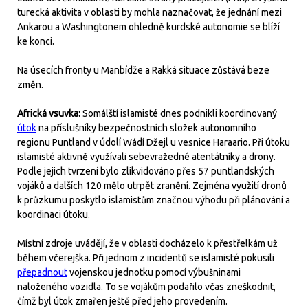
turecká aktivita v oblasti by mohla naznačovat, že jednání mezi
Ankarou a Washingtonem ohledně kurdské autonomie se blíží
ke konci.
Na úsecích fronty u Manbídže a Rakká situace zůstává beze
změn.
Africká vsuvka:
Somálští islamisté dnes podnikli koordinovaný
útok
na příslušníky bezpečnostních složek autonomního
regionu Puntland v údolí Wádí Džejl u vesnice Haraario. Při útoku
islamisté aktivně využívali sebevražedné atentátníky a drony.
Podle jejich tvrzení bylo zlikvidováno přes 57 puntlandských
vojáků a dalších 120 mělo utrpět zranění. Zejména využití dronů
k průzkumu poskytlo islamistům značnou výhodu při plánování a
koordinaci útoku.
Místní zdroje uvádějí, že v oblasti docházelo k přestřelkám už
během včerejška. Při jednom z incidentů se islamisté pokusili
přepadnout
vojenskou jednotku pomocí výbušninami
naloženého vozidla. To se vojákům podařilo včas zneškodnit,
čímž byl útok zmařen ještě před jeho provedením.