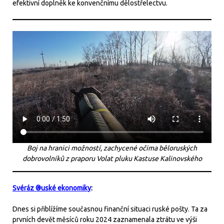
efektivní doplněk ke konvenčnímu dělostřelectvu.
Boj na hranici možností, zachycené očima běloruských
dobrovolníků z praporu Volat pluku Kastuse Kalinovského
Svéráz ®uské ekonomiky
:
Dnes si přiblížíme současnou finanční situaci ruské pošty. Ta za
prvních devět měsíců roku 2024 zaznamenala ztrátu ve výši