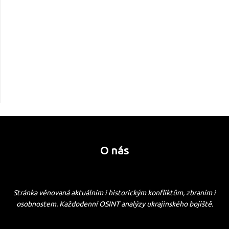
O nás
Stránka věnovaná aktuálním i historickým konfliktům, zbraním i
osobnostem. Každodenní OSINT analýzy ukrajinského bojiště.