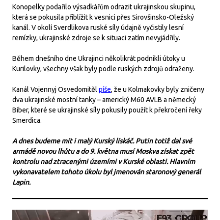
Konopelky podařilo výsadkářům odrazit ukrajinskou skupinu,
která se pokusila přiblížit k vesnici přes Sirovšinsko-Oležský
kanál. V okolí Sverdlikova ruské síly údajně vyčistily lesní
remízky, ukrajinské zdroje se k situaci zatím nevyjádřily.
Během dnešního dne Ukrajinci několikrát podnikli útoky u
Kurilovky, všechny však byly podle ruských zdrojů odraženy.
Kanál Vojennyj Osvedomitěl
píše
, že u Kolmakovky byly zničeny
dva ukrajinské mostní tanky – americký M60 AVLB a německý
Biber, které se ukrajinské síly pokusily použít k překročení řeky
Smerdica.
A dnes budeme mít i malý Kurský lískáč. Putin totiž dal své
armádě novou lhůtu a do 9. května musí Moskva získat zpět
kontrolu nad ztracenými územími v Kurské oblasti. Hlavním
vykonavatelem tohoto úkolu byl jmenován staronový generál
Lapin.