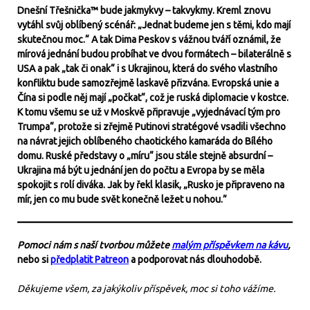
Dnešní Třešnička™ bude jakmykvy – takvykmy. Kreml znovu
vytáhl svůj oblíbený scénář: „Jednat budeme jen s těmi, kdo mají
skutečnou moc.“ A tak Dima Peskov s vážnou tváří oznámil, že
mírová jednání budou probíhat ve dvou formátech – bilaterálně s
USA a pak „tak či onak“ i s Ukrajinou, která do svého vlastního
konfliktu bude samozřejmě laskavě přizvána. Evropská unie a
Čína si podle něj mají „počkat“, což je ruská diplomacie v kostce.
K tomu všemu se už v Moskvě připravuje „vyjednávací tým pro
Trumpa“, protože si zřejmě Putinovi stratégové vsadili všechno
na návrat jejich oblíbeného chaotického kamaráda do Bílého
domu. Ruské představy o „míru“ jsou stále stejně absurdní –
Ukrajina má být u jednání jen do počtu a Evropa by se měla
spokojit s rolí diváka. Jak by řekl klasik, „Rusko je připraveno na
mír, jen co mu bude svět konečně ležet u nohou.”
Pomoci nám s naší tvorbou můžete
malým příspěvkem na kávu
,
nebo si
předplatit Patreon
a podporovat nás dlouhodobě.
Děkujeme všem, za jakýkoliv příspěvek, moc si toho vážíme.