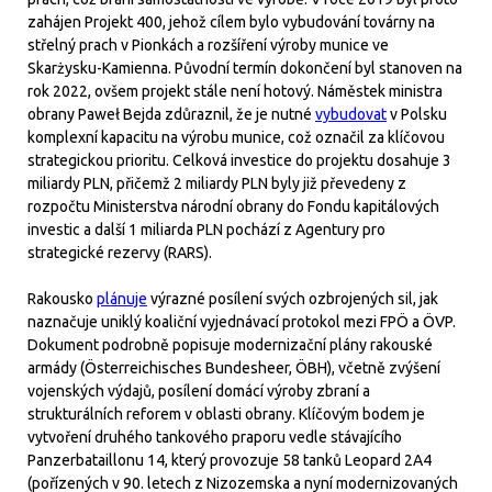
zahájen Projekt 400, jehož cílem bylo vybudování továrny na
střelný prach v Pionkách a rozšíření výroby munice ve
Skarżysku-Kamienna. Původní termín dokončení byl stanoven na
rok 2022, ovšem projekt stále není hotový. Náměstek ministra
obrany Paweł Bejda zdůraznil, že je nutné
vybudovat
v Polsku
komplexní kapacitu na výrobu munice, což označil za klíčovou
strategickou prioritu. Celková investice do projektu dosahuje 3
miliardy PLN, přičemž 2 miliardy PLN byly již převedeny z
rozpočtu Ministerstva národní obrany do Fondu kapitálových
investic a další 1 miliarda PLN pochází z Agentury pro
strategické rezervy (RARS).
Rakousko
plánuje
výrazné posílení svých ozbrojených sil, jak
naznačuje uniklý koaliční vyjednávací protokol mezi FPÖ a ÖVP.
Dokument podrobně popisuje modernizační plány rakouské
armády (Österreichisches Bundesheer, ÖBH), včetně zvýšení
vojenských výdajů, posílení domácí výroby zbraní a
strukturálních reforem v oblasti obrany. Klíčovým bodem je
vytvoření druhého tankového praporu vedle stávajícího
Panzerbataillonu 14, který provozuje 58 tanků Leopard 2A4
(pořízených v 90. letech z Nizozemska a nyní modernizovaných