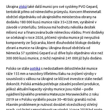
Ukrajina
získá
také další munici pro své systémy PVO Gepard,
tentokrát přímo od německého průmyslu. Koncern Rheinmetall
obdržel objednávku od ukrajinského ministerstva obrany na
dodávku 180 000 kusů munice ráže 35×228 mm, vyráběné v
závodě v Unterlüßu. Smlouva má hodnotu několika desítek
milionů eur a financována bude německou vládou. První dodávky
se očekávají v roce 2026, přičemž výroba munice již nevyužívá
komponenty ze Švýcarska, které dlouhodobě blokuje dodávky
zbraní a munice na Ukrajinu. Ukrajina dosud obdržela od
Německa 57 systémů Gepard a už dříve bylo objednáno více než
300 000 kusů munice, z nichž nejméně 241 000 již bylo dodáno.
Polsko se stále
potýká
s nedostatkem dělostřelecké munice
ráže 155 mm a navzdory tříletému tlaku na zvýšení výroby v
souvislosti s válkou na Ukrajině se klíčové investice stále nedaří
dokončit. Polská armáda potřebuje zásadní posílení produkce,
jelikož aktuální kapacity výroby munice jsou nízké – podle
vyjádření bývalého premiéra Mateusze Morawieckého z roku
2019 se v Polsku vyrábělo pouze 30–40 tisíc granátů ročně.
Hlavním problémem je nutnost dovážet vícesložkový střelný
prach, což brání samostatnosti ve výrobě. V roce 2019 byl proto