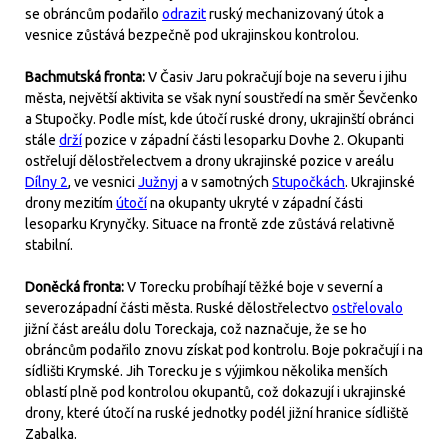
se obráncům podařilo
odrazit
ruský mechanizovaný útok a
vesnice zůstává bezpečně pod ukrajinskou kontrolou.
Bachmutská fronta:
V Časiv Jaru pokračují boje na severu i jihu
města, největší aktivita se však nyní soustředí na směr Ševčenko
a Stupočky. Podle míst, kde útočí ruské drony, ukrajinští obránci
stále
drží
pozice v západní části lesoparku Dovhe 2. Okupanti
ostřelují dělostřelectvem a drony ukrajinské pozice v areálu
Dílny 2
, ve vesnici
Južnyj
a v samotných
Stupočkách
. Ukrajinské
drony mezitím
útočí
na okupanty ukryté v západní části
lesoparku Krynyčky. Situace na frontě zde zůstává relativně
stabilní.
Doněcká fronta:
V Torecku probíhají těžké boje v severní a
severozápadní části města. Ruské dělostřelectvo
ostřelovalo
jižní část areálu dolu Toreckaja, což naznačuje, že se ho
obráncům podařilo znovu získat pod kontrolu. Boje pokračují i na
sídlišti Krymské. Jih Torecku je s výjimkou několika menších
oblastí plně pod kontrolou okupantů, což dokazují i ukrajinské
drony, které útočí na ruské jednotky podél jižní hranice sídliště
Zabalka.