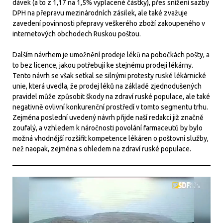
dávek (a to z 1,17 na 1,5% vyplacené částky), přes snížení sazby
DPH na přepravu mezinárodních zásilek, ale také zvažuje
zavedení povinnosti přepravy veškerého zboží zakoupeného v
internetových obchodech Ruskou poštou.
Dalším návrhem je umožnění prodeje léků na pobočkách pošty, a
to bez licence, jakou potřebují ke stejnému prodeji lékárny.
Tento návrh se však setkal se silnými protesty ruské lékárnické
unie, která uvedla, že prodej léků na základě zjednodušených
pravidel může způsobit škody na zdraví ruské populace, ale také
negativně ovlivní konkurenční prostředí v tomto segmentu trhu.
Zejména poslední uvedený návrh přijde naší redakci již značně
zoufalý, a vzhledem k náročnosti povolání farmaceutů by bylo
možná vhodnější rozšířit kompetence lékáren o poštovní služby,
než naopak, zejména s ohledem na zdraví ruské populace.