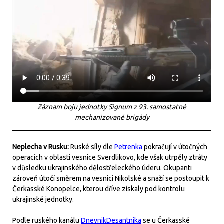
Záznam bojů jednotky Signum z 93. samostatné
mechanizované brigády
Neplecha v Rusku:
Ruské síly dle
Petrenka
pokračují v útočných
operacích v oblasti vesnice Sverdlikovo, kde však utrpěly ztráty
v důsledku ukrajinského dělostřeleckého úderu. Okupanti
zároveň útočí směrem na vesnici Nikolské a snaží se postoupit k
Čerkasské Konopelce, kterou dříve získaly pod kontrolu
ukrajinské jednotky.
Podle ruského kanálu
DnevnikDesantnika
se u Čerkasské