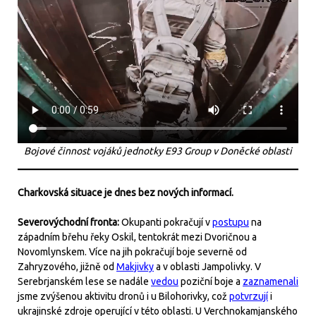
Bojové činnost vojáků jednotky E93 Group v Doněcké oblasti
Charkovská situace je dnes bez nových informací.
Severovýchodní fronta:
Okupanti pokračují v
postupu
na
západním břehu řeky Oskil, tentokrát mezi Dvoričnou a
Novomlynskem. Více na jih pokračují boje severně od
Zahryzového, jižně od
Makjivky
a v oblasti Jampolivky. V
Serebrjanském lese se nadále
vedou
poziční boje a
zaznamenali
jsme zvýšenou aktivitu dronů i u Bilohorivky, což
potvrzují
i
ukrajinské zdroje operující v této oblasti. U Verchnokamjanského