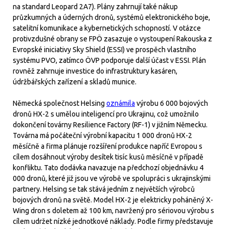
na standard Leopard 2A7). Plány zahrnují také nákup
průzkumných a úderných dronů, systémů elektronického boje,
satelitní komunikace a kybernetických schopností. V otázce
protivzdušné obrany se FPÖ zasazuje o vystoupení Rakouska z
Evropské iniciativy Sky Shield (ESSI) ve prospěch vlastního
systému PVO, zatímco ÖVP podporuje další účast v ESSI. Plán
rovněž zahrnuje investice do infrastruktury kasáren,
údržbářských zařízení a skladů munice.
Německá společnost Helsing
oznámila
výrobu 6 000 bojových
dronů HX-2 s umělou inteligencí pro Ukrajinu, což umožnilo
dokončení továrny Resilience Factory (RF-1) v jižním Německu.
Továrna má počáteční výrobní kapacitu 1 000 dronů HX-2
měsíčně a firma plánuje rozšíření produkce napříč Evropou s
cílem dosáhnout výroby desítek tisíc kusů měsíčně v případě
konfliktu. Tato dodávka navazuje na předchozí objednávku 4
000 dronů, které již jsou ve výrobě ve spolupráci s ukrajinskými
partnery. Helsing se tak stává jedním z největších výrobců
bojových dronů na světě. Model HX-2 je elektricky poháněný X-
Wing dron s doletem až 100 km, navržený pro sériovou výrobu s
cílem udržet nízké jednotkové náklady. Podle firmy představuje