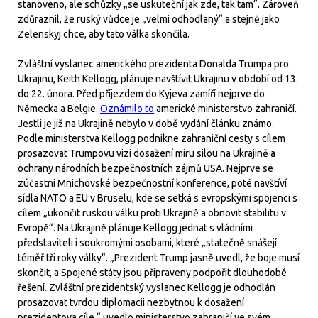
stanoveno, ale schůzky „se uskuteční jak zde, tak tam“. Zároveň
zdůraznil, že ruský vůdce je „velmi odhodlaný“ a stejně jako
Zelenskyj chce, aby tato válka skončila.
Zvláštní vyslanec amerického prezidenta Donalda Trumpa pro
Ukrajinu, Keith Kellogg, plánuje navštívit Ukrajinu v období od 13.
do 22. února. Před příjezdem do Kyjeva zamíří nejprve do
Německa a Belgie.
Oznámilo to
americké ministerstvo zahraničí.
Jestli je již na Ukrajině nebylo v době vydání článku známo.
Podle ministerstva Kellogg podnikne zahraniční cesty s cílem
prosazovat Trumpovu vizi dosažení míru silou na Ukrajině a
ochrany národních bezpečnostních zájmů USA. Nejprve se
zúčastní Mnichovské bezpečnostní konference, poté navštíví
sídla NATO a EU v Bruselu, kde se setká s evropskými spojenci s
cílem „ukončit ruskou válku proti Ukrajině a obnovit stabilitu v
Evropě“. Na Ukrajině plánuje Kellogg jednat s vládními
představiteli i soukromými osobami, které „statečně snášejí
téměř tři roky války“. „Prezident Trump jasně uvedl, že boje musí
skončit, a Spojené státy jsou připraveny podpořit dlouhodobé
řešení. Zvláštní prezidentský vyslanec Kellogg je odhodlán
prosazovat tvrdou diplomacii nezbytnou k dosažení
prezidentova cíle,“ uvedlo ministerstvo zahraničí ve svém