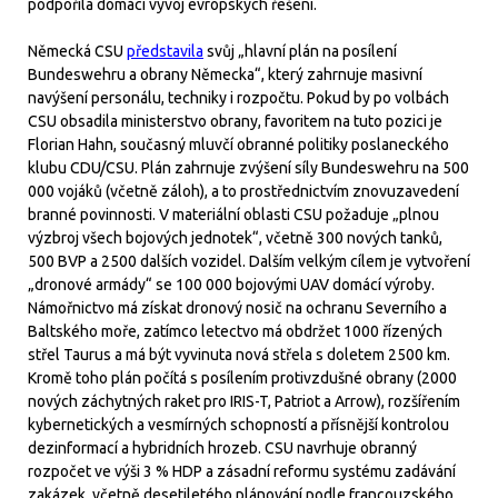
podpořila domácí vývoj evropských řešení.
Německá CSU
představila
svůj „hlavní plán na posílení
Bundeswehru a obrany Německa“, který zahrnuje masivní
navýšení personálu, techniky i rozpočtu. Pokud by po volbách
CSU obsadila ministerstvo obrany, favoritem na tuto pozici je
Florian Hahn, současný mluvčí obranné politiky poslaneckého
klubu CDU/CSU. Plán zahrnuje zvýšení síly Bundeswehru na 500
000 vojáků (včetně záloh), a to prostřednictvím znovuzavedení
branné povinnosti. V materiální oblasti CSU požaduje „plnou
výzbroj všech bojových jednotek“, včetně 300 nových tanků,
500 BVP a 2500 dalších vozidel. Dalším velkým cílem je vytvoření
„dronové armády“ se 100 000 bojovými UAV domácí výroby.
Námořnictvo má získat dronový nosič na ochranu Severního a
Baltského moře, zatímco letectvo má obdržet 1000 řízených
střel Taurus a má být vyvinuta nová střela s doletem 2500 km.
Kromě toho plán počítá s posílením protivzdušné obrany (2000
nových záchytných raket pro IRIS-T, Patriot a Arrow), rozšířením
kybernetických a vesmírných schopností a přísnější kontrolou
dezinformací a hybridních hrozeb. CSU navrhuje obranný
rozpočet ve výši 3 % HDP a zásadní reformu systému zadávání
zakázek, včetně desetiletého plánování podle francouzského