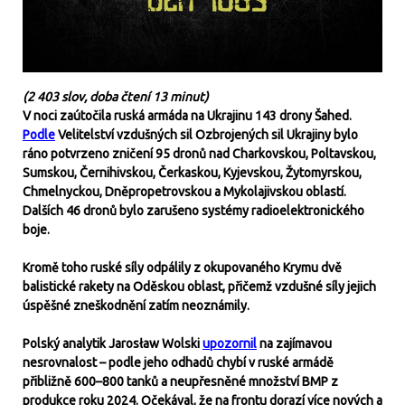
(2 403 slov, doba čtení 13 minut)
V noci zaútočila ruská armáda na Ukrajinu 143 drony Šahed.
Podle
Velitelství vzdušných sil Ozbrojených sil Ukrajiny bylo
ráno potvrzeno zničení 95 dronů nad Charkovskou, Poltavskou,
Sumskou, Černihivskou, Čerkaskou, Kyjevskou, Žytomyrskou,
Chmelnyckou, Dněpropetrovskou a Mykolajivskou oblastí.
Dalších 46 dronů bylo zarušeno systémy radioelektronického
boje.
Kromě toho ruské síly odpálily z okupovaného Krymu dvě
balistické rakety na Oděskou oblast, přičemž vzdušné síly jejich
úspěšné zneškodnění zatím neoznámily.
Polský analytik Jarosław Wolski
upozornil
na zajímavou
nesrovnalost – podle jeho odhadů chybí v ruské armádě
přibližně 600–800 tanků a neupřesněné množství BMP z
produkce roku 2024. Očekával, že na frontu dorazí více nových a