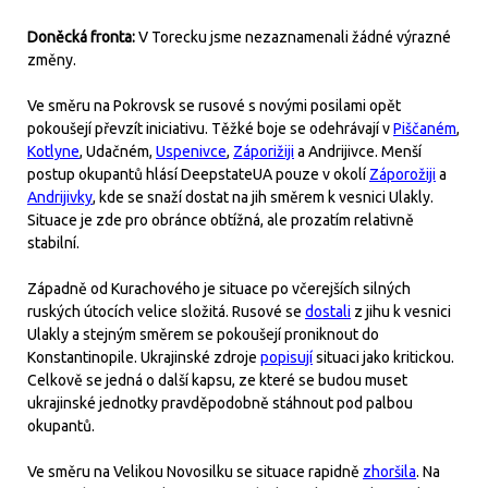
Doněcká fronta:
V Torecku jsme nezaznamenali žádné výrazné
změny.
Ve směru na Pokrovsk se rusové s novými posilami opět
pokoušejí převzít iniciativu. Těžké boje se odehrávají v
Piščaném
,
Kotlyne
, Udačném,
Uspenivce
,
Záporižiji
a Andrijivce. Menší
postup okupantů hlásí DeepstateUA pouze v okolí
Záporožiji
a
Andrijivky
, kde se snaží dostat na jih směrem k vesnici Ulakly.
Situace je zde pro obránce obtížná, ale prozatím relativně
stabilní.
Západně od Kurachového je situace po včerejších silných
ruských útocích velice složitá. Rusové se
dostali
z jihu k vesnici
Ulakly a stejným směrem se pokoušejí proniknout do
Konstantinopile. Ukrajinské zdroje
popisují
situaci jako kritickou.
Celkově se jedná o další kapsu, ze které se budou muset
ukrajinské jednotky pravděpodobně stáhnout pod palbou
okupantů.
Ve směru na Velikou Novosilku se situace rapidně
zhoršila
. Na