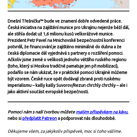
Dnešní Třešnička™ bude ve znamení dobře odvedené práce.
Česká iniciativa na zajištění munice pro Ukrajinu nejenže běží dál,
ale stihla dodat už 1,6 milionu kusů velkorážové munice.
Prezident Petr Pavel na Mnichovské bezpečnostní konferenci
potvrdil, že financování je zajištěno minimálně do dubna a že
česká diplomacie dál vyjednává s partnery o rozšíření pomoci.
Ačkoliv jsme země o velikosti jednoho většího ruského regionu
(toho, který si Moskva tradičně pamatuje jen při mobilizaci),
podařilo se nám ukázat, že v praktické pomoci Ukrajině můžeme
být vzorem. České ruce opět dodávají zbraně proti ruskému
imperialismu – kašly kašly Suvorov/Rezun chrchly chrchly – ale i
jako aktivní součást evropské bezpečnosti.
Pomoci nám s naší tvorbou můžete
malým příspěvkem na kávu
,
nebo si
předplatit Patreon
a podporovat nás dlouhodobě.
Děkujeme všem, za jakýkoliv příspěvek, moc si toho vážíme.