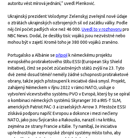
autoritu vést mírová jednání,“ uvedl Plenković.
Ukrajinský prezident Volodymyr Zelenskyj zveřejnil nové údaje
o ztrátách ukrajinských ozbrojených sil od začátku války. Podle
něj činí počet padlých více než 46 000.
Uvedl to v rozhovoru
pro
NBC News. Dodal, že desítky tisíc vojáků jsou nezvěstné nebo
mohou být v zajetí. Kromě toho je 380 000 vojáků zraněno.
Portugalsko a Albánie se
připojí
k německému projektu
evropského protiraketového štítu ESSI (European Sky Shield
Initiative), čímž se počet zúčastněných států zvýší na 23. Tyto
dvě země dosud téměř neměly žádné schopnosti protiraketové
obrany, takže jejich přistoupení k iniciativě dává smysl. Projekt,
zahájený Německem v říjnu 2022 v rámci NATO, usiluje o
vytvoření vícevrstvého systému PVO v Evropě, který by se opíral
o kombinaci německých systémů Skyranger 30 a IRIS-T SLM,
amerických Patriot PAC-3 a izraelských Arrow 3. Přestože ESSI
získává podporu napříč Evropou a dokonce i mezi nečleny
NATO, jako jsou Švýcarsko a Rakousko, narazil i na kritiku,
zejména ze strany Francie a Itálie. Ty namítají, že iniciativa
upřednostňuje neevropské zbrojní systémy místo toho, aby