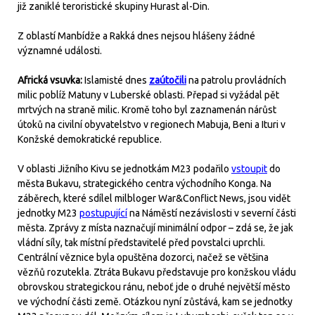
již zaniklé teroristické skupiny Hurast al-Din.
Z oblastí Manbídže a Rakká dnes nejsou hlášeny žádné
významné události.
Africká vsuvka:
Islamisté dnes
zaútočili
na patrolu provládních
milic poblíž Matuny v Luberské oblasti. Přepad si vyžádal pět
mrtvých na straně milic. Kromě toho byl zaznamenán nárůst
útoků na civilní obyvatelstvo v regionech Mabuja, Beni a Ituri v
Konžské demokratické republice.
V oblasti Jižního Kivu se jednotkám M23 podařilo
vstoupit
do
města Bukavu, strategického centra východního Konga. Na
záběrech, které sdílel milbloger War&Conflict News, jsou vidět
jednotky M23
postupující
na Náměstí nezávislosti v severní části
města. Zprávy z místa naznačují minimální odpor – zdá se, že jak
vládní síly, tak místní představitelé před povstalci uprchli.
Centrální věznice byla opuštěna dozorci, načež se většina
vězňů rozutekla. Ztráta Bukavu představuje pro konžskou vládu
obrovskou strategickou ránu, neboť jde o druhé největší město
ve východní části země. Otázkou nyní zůstává, kam se jednotky