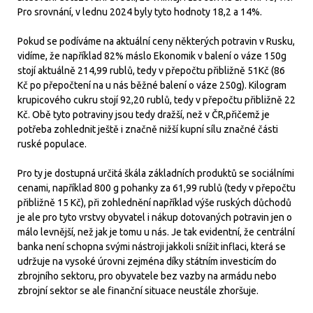
Pro srovnání, v lednu 2024 byly tyto hodnoty 18,2 a 14%.
Pokud se podíváme na aktuální ceny některých potravin v Rusku,
vidíme, že například 82% máslo Ekonomik v balení o váze 150g
stojí aktuálně 214,99 rublů, tedy v přepočtu přibližně 51Kč (86
Kč po přepočtení na u nás běžné balení o váze 250g). Kilogram
krupicového cukru stojí 92,20 rublů, tedy v přepočtu přibližně 22
Kč. Obě tyto potraviny jsou tedy dražší, než v ČR,přičemž je
potřeba zohlednit ještě i značně nižší kupní sílu značné části
ruské populace.
Pro ty je dostupná určitá škála základních produktů se sociálními
cenami, například 800 g pohanky za 61,99 rublů (tedy v přepočtu
přibližně 15 Kč), při zohlednění například výše ruských důchodů
je ale pro tyto vrstvy obyvatel i nákup dotovaných potravin jen o
málo levnější, než jak je tomu u nás. Je tak evidentní, že centrální
banka není schopna svými nástroji jakkoli snížit inflaci, která se
udržuje na vysoké úrovni zejména díky státním investicím do
zbrojního sektoru, pro obyvatele bez vazby na armádu nebo
zbrojní sektor se ale finanční situace neustále zhoršuje.