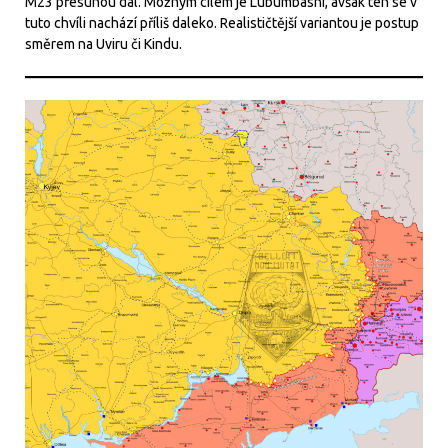
M23 přesunou dál. Možným cílem je Lubumbashi, avšak ten se v
tuto chvíli nachází příliš daleko. Realističtější variantou je postup
směrem na Uviru či Kindu.