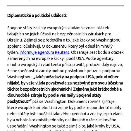
Diplomatické a politické události:
Spojené státy zaslaly evropským vládám seznam otázek
týkajících se jejich účasti na bezpečnostních zárukách pro
Ukrajinu. Zajímají se především o to, jaké kroky od Washingtonu
spojenci očekávají. O dokumentu, který byl odeslán minulý
týden,
informuje agentura Reuters
. Obsahuje šest bodů a otázek
zaměřených na evropské kroky i podíl USA. Podle agentury
mnoho evropských vlád tento přístup uvítá, protože daly najevo,
že bezpečnostní záruky mohou poskytnout pouze s podporou
Washingtonu.
„Jaké požadavky na podporu USA, pokud vůbec
nějaké, by vaše vláda považovala za nezbytné pro svou účast na
těchto bezpečnostních ujednáních? Zejména jaké krátkodobé a
dlouhodobé zdroje by podle vás měly Spojené státy
poskytnout?“
ptá se Washington. Dokument rovněž zjišťuje,
které evropské a/nebo třetí země by podle respondentů mohly
nebo chtěly být součástí takového ujednání a zda by jejich vláda
byla ochotná rozmístit jednotky na Ukrajině v rámci mírového
uspořádání. Washington se také zajímá o to, jaké kroky by USA,