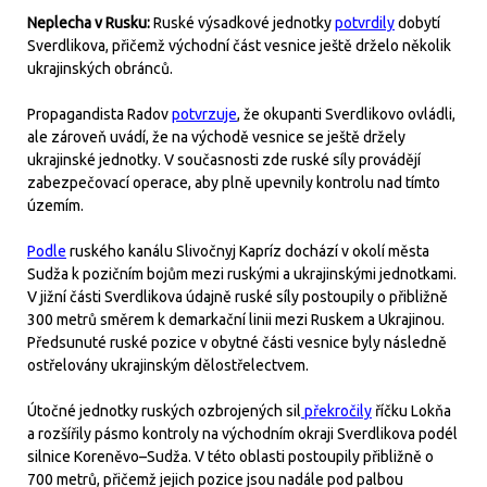
Neplecha v Rusku:
Ruské výsadkové jednotky
potvrdily
dobytí
Sverdlikova, přičemž východní část vesnice ještě drželo několik
ukrajinských obránců.
Propagandista Radov
potvrzuje
, že okupanti Sverdlikovo ovládli,
ale zároveň uvádí, že na východě vesnice se ještě držely
ukrajinské jednotky. V současnosti zde ruské síly provádějí
zabezpečovací operace, aby plně upevnily kontrolu nad tímto
územím.
Podle
ruského kanálu Slivočnyj Kapríz dochází v okolí města
Sudža k pozičním bojům mezi ruskými a ukrajinskými jednotkami.
V jižní části Sverdlikova údajně ruské síly postoupily o přibližně
300 metrů směrem k demarkační linii mezi Ruskem a Ukrajinou.
Předsunuté ruské pozice v obytné části vesnice byly následně
ostřelovány ukrajinským dělostřelectvem.
Útočné jednotky ruských ozbrojených sil
překročily
říčku Lokňa
a rozšířily pásmo kontroly na východním okraji Sverdlikova podél
silnice Koreněvo–Sudža. V této oblasti postoupily přibližně o
700 metrů, přičemž jejich pozice jsou nadále pod palbou