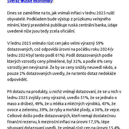
Svéráz ®uské ekonomiky
:
Dnes se zaměříme na to, jak vnímali inflaci v lednu 2025 ruští
obyvatelé. Podkladem bude výstup z průzkumu veřejného
mínění, který pravidelně publikuje ruská centrální banka, údaje
uvedené níže jsou tedy zcela oficiální.
V lednu 2025 vnímalo růst cen jako velmi výrazný 59%
dotazovaných, což odpovídá úrovni na počátku roku 2024 (v
lednu 2024 byl tento podíl 61%). Podíl dotazovaných podle
kterých vzrostly ceny přiměřeně, byl 32%, a podle 6% ceny
vzrostly jen nevýrazně. Že by se ceny snížily neuvedl nikdo, a
pouze 2% dotazovaných uvedly, že na tento dotaz nedokáže
odpovědět.
Při dotazu na produkty, u nichž vnímají dotazovaní, že se u nich v
lednu 2025 zvýšily ceny výrazně, uvedlo 51%, že se jednalo o
maso a drůbež, 49%, že u mléka a mléčných výrobků, 43%, že
ovoce a zeleninu, 39%, že ryby a mořské plody, a 36%, že vejce.
Celkově došlo podle dotazovaných, kteří nemají dostatečnou
finanční rezervu, k meziroční inflaci na úrovni 17,5%, lépe
situovaní dotazovaní uvedli, že vnímají růst cen na úrovni 15,4%.