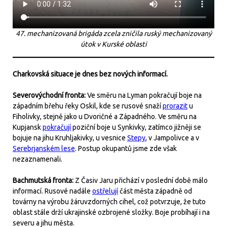
47. mechanizovaná brigáda zcela zničila ruský mechanizovaný
útok v Kurské oblasti
Charkovská situace je dnes bez nových informací.
Severovýchodní fronta:
Ve směru na Lyman pokračují boje na
západním břehu řeky Oskil, kde se rusové snaží
prorazit
u
Fiholivky, stejně jako u Dvoričné a Západného. Ve směru na
Kupjansk
pokračují
poziční boje u Synkivky, zatímco jižněji se
bojuje na jihu Kruhljakivky, u vesnice
Stepy
, v Jampolivce a v
Serebrjanském lese
. Postup okupantů jsme zde však
nezaznamenali.
Bachmutská fronta:
Z Časiv Jaru přichází v poslední době málo
informací. Rusové nadále
ostřelují
část města západně od
továrny na výrobu žáruvzdorných cihel, což potvrzuje, že tuto
oblast stále drží ukrajinské ozbrojené složky. Boje probíhají i na
severu a jihu města.