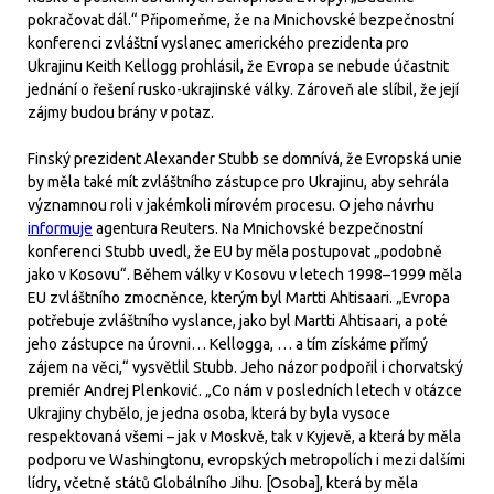
pokračovat dál.“ Připomeňme, že na Mnichovské bezpečnostní
konferenci zvláštní vyslanec amerického prezidenta pro
Ukrajinu Keith Kellogg prohlásil, že Evropa se nebude účastnit
jednání o řešení rusko-ukrajinské války. Zároveň ale slíbil, že její
zájmy budou brány v potaz.
Finský prezident Alexander Stubb se domnívá, že Evropská unie
by měla také mít zvláštního zástupce pro Ukrajinu, aby sehrála
významnou roli v jakémkoli mírovém procesu. O jeho návrhu
informuje
agentura Reuters. Na Mnichovské bezpečnostní
konferenci Stubb uvedl, že EU by měla postupovat „podobně
jako v Kosovu“. Během války v Kosovu v letech 1998–1999 měla
EU zvláštního zmocněnce, kterým byl Martti Ahtisaari. „Evropa
potřebuje zvláštního vyslance, jako byl Martti Ahtisaari, a poté
jeho zástupce na úrovni… Kellogga, … a tím získáme přímý
zájem na věci,“ vysvětlil Stubb. Jeho názor podpořil i chorvatský
premiér Andrej Plenković. „Co nám v posledních letech v otázce
Ukrajiny chybělo, je jedna osoba, která by byla vysoce
respektovaná všemi – jak v Moskvě, tak v Kyjevě, a která by měla
podporu ve Washingtonu, evropských metropolích i mezi dalšími
lídry, včetně států Globálního Jihu. [Osoba], která by měla