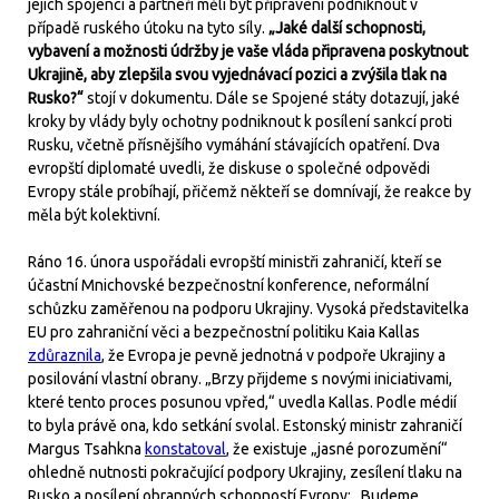
jejich spojenci a partneři měli být připraveni podniknout v
případě ruského útoku na tyto síly.
„Jaké další schopnosti,
vybavení a možnosti údržby je vaše vláda připravena poskytnout
Ukrajině, aby zlepšila svou vyjednávací pozici a zvýšila tlak na
Rusko?“
stojí v dokumentu. Dále se Spojené státy dotazují, jaké
kroky by vlády byly ochotny podniknout k posílení sankcí proti
Rusku, včetně přísnějšího vymáhání stávajících opatření. Dva
evropští diplomaté uvedli, že diskuse o společné odpovědi
Evropy stále probíhají, přičemž někteří se domnívají, že reakce by
měla být kolektivní.
Ráno 16. února uspořádali evropští ministři zahraničí, kteří se
účastní Mnichovské bezpečnostní konference, neformální
schůzku zaměřenou na podporu Ukrajiny. Vysoká představitelka
EU pro zahraniční věci a bezpečnostní politiku Kaia Kallas
zdůraznila
, že Evropa je pevně jednotná v podpoře Ukrajiny a
posilování vlastní obrany. „Brzy přijdeme s novými iniciativami,
které tento proces posunou vpřed,“ uvedla Kallas. Podle médií
to byla právě ona, kdo setkání svolal. Estonský ministr zahraničí
Margus Tsahkna
konstatoval
, že existuje „jasné porozumění“
ohledně nutnosti pokračující podpory Ukrajiny, zesílení tlaku na
Rusko a posílení obranných schopností Evropy: „Budeme