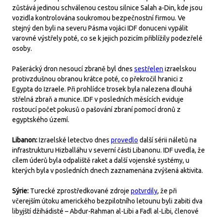
zůstává jedinou schválenou cestou silnice Salah a-Din, kde jsou
vozidla kontrolována soukromou bezpečnostní firmou. Ve
stejný den byli na severu Pásma vojáci IDF donuceni vypálit
varovné výstřely poté, co se k jejich pozicím přiblížily podezřelé
osoby.
Pašerácký dron nesoucí zbraně byl dnes
sestřelen
izraelskou
protivzdušnou obranou krátce poté, co překročil hranici z
Egypta do Izraele. Při prohlídce trosek byla nalezena dlouhá
střelná zbraň a munice. IDF v posledních měsících eviduje
rostoucí počet pokusů o pašování zbraní pomocí dronů z
egyptského území.
Libanon:
Izraelské letectvo dnes
provedlo
další sérii náletů na
infrastrukturu Hizballáhu v severní části Libanonu. IDF uvedla, že
cílem úderů byla odpaliště raket a další vojenské systémy, u
kterých byla v posledních dnech zaznamenána zvýšená aktivita.
Sýrie:
Turecké zprostředkované zdroje
potvrdily
, že při
včerejším útoku amerického bezpilotního letounu byli zabiti dva
libyjští džihádisté – Abdur-Rahman al-Libi a Fadl al-Libi, členové