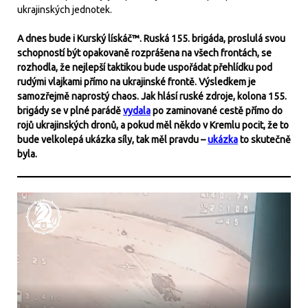
ukrajinských jednotek.
A dnes bude i Kurský lískáč™. Ruská 155. brigáda, proslulá svou
schopností být opakovaně rozprášena na všech frontách, se
rozhodla, že nejlepší taktikou bude uspořádat přehlídku pod
rudými vlajkami přímo na ukrajinské frontě. Výsledkem je
samozřejmě naprostý chaos. Jak hlásí ruské zdroje, kolona 155.
brigády se v plné parádě
vydala
po zaminované cestě přímo do
rojů ukrajinských dronů, a pokud měl někdo v Kremlu pocit, že to
bude velkolepá ukázka síly, tak měl pravdu –
ukázka
to skutečně
byla.