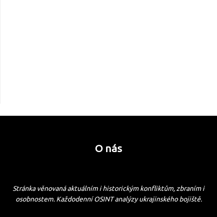
O nás
Stránka věnovaná aktuálním i historickým konfliktům, zbraním i
osobnostem. Každodenní OSINT analýzy ukrajinského bojiště.