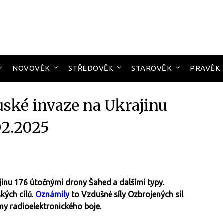
NOVOVĚK
STŘEDOVĚK
STAROVĚK
PRAVĚK
uské invaze na Ukrajinu
02.2025
ajinu 176 útočnými drony Šahed a dalšími typy.
kých cílů.
Oznámily
to Vzdušné síly Ozbrojených sil
my radioelektronického boje.