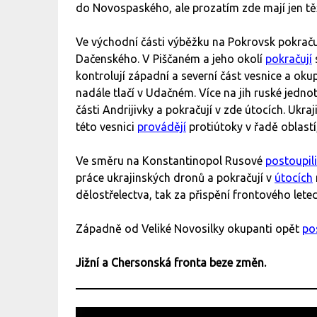
do Novospaského, ale prozatím zde mají jen těž
Ve východní části výběžku na Pokrovsk pokraču
Dačenského. V Piščaném a jeho okolí
pokračují
kontrolují západní a severní část vesnice a okup
nadále tlačí v Udačném. Více na jih ruské jedno
části Andrijivky a pokračují v zde útocích. Ukr
této vesnici
provádějí
protiútoky v řadě oblastí,
Ve směru na Konstantinopol Rusové
postoupili
práce ukrajinských dronů a pokračují v
útocích
dělostřelectva, tak za přispění frontového letec
Západně od Veliké Novosilky okupanti opět
po
Jižní a Chersonská fronta beze změn.