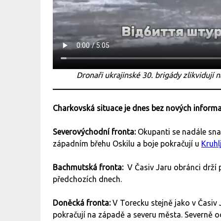
Dronaři ukrajinské 30. brigády zlikvidují
Charkovská situace je dnes bez nových informa
Severovýchodní fronta:
Okupanti se nadále snaž
západním břehu Oskilu a boje pokračují u
Kruhl
Bachmutská fronta:
V Časiv Jaru obránci drží 
předchozích dnech.
Doněcká fronta:
V Torecku stejně jako v Časiv
pokračují na západě a severu města. Severně 