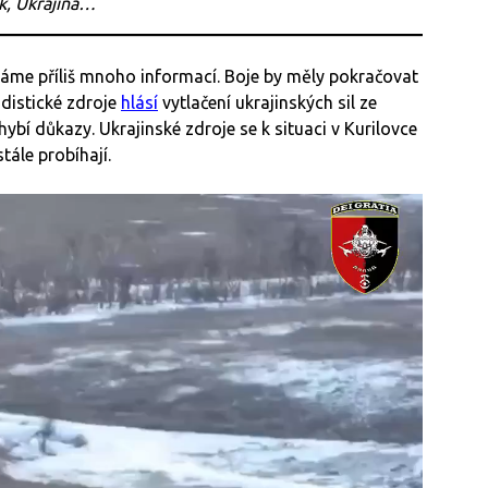
k, Ukrajina…
máme příliš mnoho informací. Boje by měly pokračovat
distické zdroje
hlásí
vytlačení ukrajinských sil ze
bí důkazy. Ukrajinské zdroje se k situaci v Kurilovce
tále probíhají.