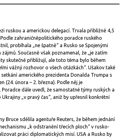
i ruskou a americkou delegací. Trvala přibližně 4,5
. Podle zahraničněpolitického poradce ruského
stnil, probíhala „ne špatně“ a Rusko se Spojenými
h zájmů. Současně však poznamenal, že „je zatím
áty skutečně přibližují, ale toto téma bylo během
elmi vážný rozhovor o všech otázkách“. Ušakov také
 setkání amerického prezidenta Donalda Trumpa s
 (24. února – 2. března). Podle něj je
. Poradce dále uvedl, že samostatné týmy ruských a
krajiny „v pravý čas“, aniž by upřesnil konkrétní
y Bruce sdělila agentuře Reuters, že během jednání
mechanismu „k odstranění třecích ploch“ v rusko-
alizovat práci diplomatických misí. USA a Rusko by