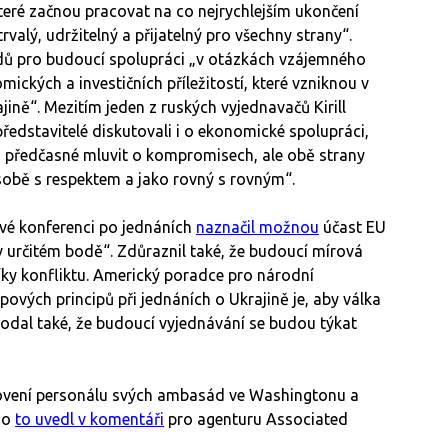
teré začnou pracovat na co nejrychlejším ukončení
rvalý, udržitelný a přijatelný pro všechny strany“.
dů pro budoucí spolupráci „v otázkách vzájemného
ických a investičních příležitostí, které vzniknou v
ině“. Mezitím jeden z ruských vyjednavačů Kirill
 představitelé diskutovali i o ekonomické spolupráci,
tím předčasné mluvit o kompromisech, ale obě strany
sobě s respektem a jako rovný s rovným“.
ové konferenci po jednáních
naznačil možnou
účast EU
 určitém bodě“. Zdůraznil také, že budoucí mírová
íky konfliktu. Americký poradce pro národní
ových principů při jednáních o Ukrajině je, aby válka
Dodal také, že budoucí vyjednávání se budou týkat
novení personálu svých ambasád ve Washingtonu a
io
to uvedl v komentáři
pro agenturu Associated