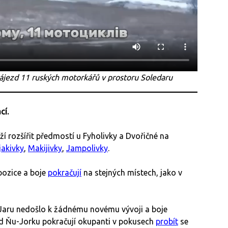
 nájezd 11 ruských motorkářů v prostoru Soledaru
cí.
í rozšířit předmostí u Fyholivky a Dvořičné na
jakivky
,
Makijivky
,
Jampolivky
.
pozice a boje
pokračují
na stejných místech, jako v
 Jaru nedošlo k žádnému novému vývoji a boje
od Ňu-Jorku pokračují okupanti v pokusech
probít
se