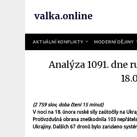
valka.online
AKTUÁLNÍ KONFLIKTY
MODERNÍ DĚJINY
Analýza 1091. dne r
18.
(2 759 slov, doba čtení 15 minut)
V noci na 18. února ruské síly zaútočily na Ukr
Protivzdušná obrana zneškodnila 103 nepřátels
Ukrajiny. Dalších 67 dronů bylo zarušeno systé