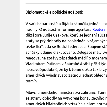
Diplomatické a politické události:
V saúdskoarabském Rijádu skončila jednání mez
hodiny. O události informuje agentura
Reuters
diktátora Jurije Ušakova, který se jednání zúča
státy se prý dohodly na zohlednění vzájemnýc
těžké říci“, zda se Ruská federace a Spojené st
schůzky údajně diskutováno. Delegace měly „v
reagoval na zprávy západních médií o možném
Vladimirem Putinem v Saúdské Arábii příští týden
nepravděpodobné, že by k tomu došlo tak brzy
amerických vyjednavačů začnou jednat ohledně U
termín.
Mluvčí amerického ministerstva zahraničí Tamm
se strany dohodly na vytvoření konzultačního 
amerických bilaterálních vztazích s cílem norm