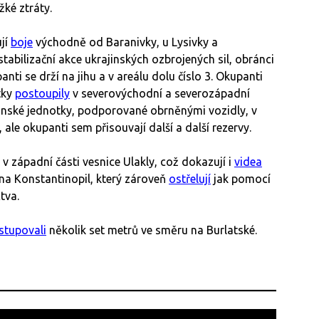
ké ztráty.
jí
boje
východně od Baranivky, u Lysivky a
stabilizační akce ukrajinských ozbrojených sil, obránci
anti se drží na jihu a v areálu dolu číslo 3. Okupanti
tky
postoupily
v severovýchodní a severozápadní
ajinské jednotky, podporované obrněnými vozidly, v
 ale okupanti sem přisouvají další a další rezervy.
v západní části vesnice Ulakly, což dokazují i
videa
na Konstantinopil, který zároveň
ostřelují
jak pomocí
tva.
stupovali
několik set metrů ve směru na Burlatské.