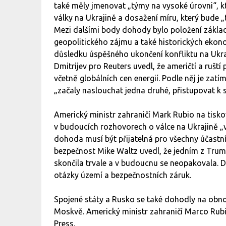
také měly jmenovat „týmy na vysoké úrovni“, k
války na Ukrajině a dosažení míru, který bude „t
Mezi dalšími body dohody bylo položení zákla
geopolitického zájmu a také historických ekonom
důsledku úspěšného ukončení konfliktu na Ukraj
Dmitrijev pro Reuters uvedl, že američtí a ruští
včetně globálních cen energií. Podle něj je za
„začaly naslouchat jedna druhé, přistupovat k 
Americký ministr zahraničí Mark Rubio na tisk
v budoucích rozhovorech o válce na Ukrajině „v
dohoda musí být přijatelná pro všechny účastn
bezpečnost Mike Waltz uvedl, že jedním z Trump
skončila trvale a v budoucnu se neopakovala. 
otázky území a bezpečnostních záruk.
Spojené státy a Rusko se také dohodly na ob
Moskvě. Americký ministr zahraničí Marco Rub
Press.