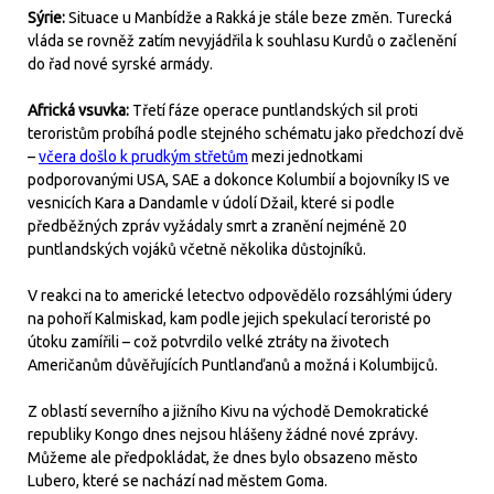
Sýrie:
Situace u Manbídže a Rakká je stále beze změn. Turecká
vláda se rovněž zatím nevyjádřila k souhlasu Kurdů o začlenění
do řad nové syrské armády.
Africká vsuvka:
Třetí fáze operace puntlandských sil proti
teroristům probíhá podle stejného schématu jako předchozí dvě
–
včera došlo k prudkým střetům
mezi jednotkami
podporovanými USA, SAE a dokonce Kolumbií a bojovníky IS ve
vesnicích Kara a Dandamle v údolí Džail, které si podle
předběžných zpráv vyžádaly smrt a zranění nejméně 20
puntlandských vojáků včetně několika důstojníků.
V reakci na to americké letectvo odpovědělo rozsáhlými údery
na pohoří Kalmiskad, kam podle jejich spekulací teroristé po
útoku zamířili – což potvrdilo velké ztráty na životech
Američanům důvěřujících Puntlanďanů a možná i Kolumbijců.
Z oblastí severního a jižního Kivu na východě Demokratické
republiky Kongo dnes nejsou hlášeny žádné nové zprávy.
Můžeme ale předpokládat, že dnes bylo obsazeno město
Lubero, které se nachází nad městem Goma.