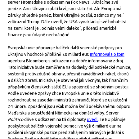
server Hromadske s odkazem na Fox News. „Utrácíme své
peníze. Ano, Ukrajinci platí krví, jsou stateční. Ale Evropa má
záruky ohledně peněz, které Ukrajině posílá, zatímco my ne,“
zdůraznil Trump. Dále uvedl, že USA vynakládají své bohatství
na zemi, která je „od nás velmi daleko“, přičemž americké
finance jsou údajně nechráněné.
Evropská unie připravuje balíček další vojenské podpory pro
Ukrajinu v hodnotě přibližně 20 miliard eur.
Informovala o tom
agentura Bloomberg s odkazem na dobře informovaný zdroj.
Tato iniciativa bude zaměřena na dodávky dělostřelecké munice,
systémů protivzdušné obrany, přesně naváděných raket, dronů
a dalších zbraní. Iniciativa je otevřená jak věcným, tak finančním
příspěvkům členských států EU a spojenců se shodnými postoji.
Podle uvedené zprávy chce Evropská unie o této iniciativě
rozhodnout na zasedání ministrů zahraničí, které se uskuteční
24. února. Zpoždění jsou však možná kvůli očekávanému odporu
Maďarska a soustředění Německa na domácí volby. Server
Politico
dříve s odkazem na tři diplomaty
uvedl
, že EU plánuje
poskytnout balíček vojenské pomoci ve výši 6 miliard eur na
posílení ukrajinské pozice před zahájením mírových jednání s
Ruskem. Podle zdrojů této publikace však 6 miliard eur