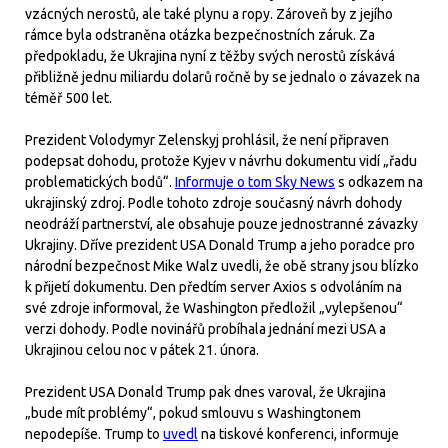
vzácných nerostů, ale také plynu a ropy. Zároveň by z jejího
rámce byla odstraněna otázka bezpečnostních záruk. Za
předpokladu, že Ukrajina nyní z těžby svých nerostů získává
přibližně jednu miliardu dolarů ročně by se jednalo o závazek na
téměř 500 let.
Prezident Volodymyr Zelenskyj prohlásil, že není připraven
podepsat dohodu, protože Kyjev v návrhu dokumentu vidí „řadu
problematických bodů“.
Informuje o tom Sky News
s odkazem na
ukrajinský zdroj. Podle tohoto zdroje současný návrh dohody
neodráží partnerství, ale obsahuje pouze jednostranné závazky
Ukrajiny. Dříve prezident USA Donald Trump a jeho poradce pro
národní bezpečnost Mike Walz uvedli, že obě strany jsou blízko
k přijetí dokumentu. Den předtím server Axios s odvoláním na
své zdroje informoval, že Washington předložil „vylepšenou“
verzi dohody. Podle novinářů probíhala jednání mezi USA a
Ukrajinou celou noc v pátek 21. února.
Prezident USA Donald Trump pak dnes varoval, že Ukrajina
„bude mít problémy“, pokud smlouvu s Washingtonem
nepodepíše. Trump to
uvedl
na tiskové konferenci, informuje