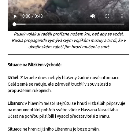
Ruský voják si raději prořízne nožem krk, než aby se vzdal.
Ruská propaganda vymývá svým vojákům mozky a tvrdí, že v
ukrajinském zajetí jim hrozí mučení a smrt
Situace na Blízkém východě:
Izrael:
Z Izraele dnes nebyly hlášeny žádné nové informace.
Celá země se raduje, ale zároveň truchlí v souvislosti s
propuštěním rukojmích.
Libanon:
V hlavním městě Bejrútu se hnutí Hizballáh připravuje
na monumentální pohřeb svého vůdce Hassana Nasralláha.
Účast na pohřbu přislíbili i vysocí představitelé z Íránu.
Situace na hranici jižního Libanonu je beze změn.