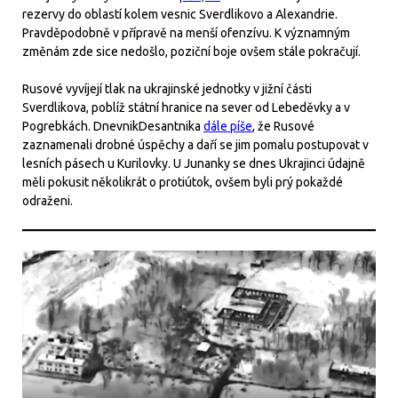
rezervy do oblastí kolem vesnic Sverdlikovo a Alexandrie.
Pravděpodobně v přípravě na menší ofenzívu. K významným
změnám zde sice nedošlo, poziční boje ovšem stále pokračují.
Rusové vyvíjejí tlak na ukrajinské jednotky v jižní části
Sverdlikova, poblíž státní hranice na sever od Lebeděvky a v
Pogrebkách. DnevnikDesantnika
dále píše
, že Rusové
zaznamenali drobné úspěchy a daří se jim pomalu postupovat v
lesních pásech u Kurilovky. U Junanky se dnes Ukrajinci údajně
měli pokusit několikrát o protiútok, ovšem byli prý pokaždé
odraženi.