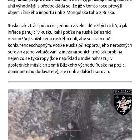
uhlí výhodnější a předpokládá se, že již v tomto roce převýší
objem čínského importu uhlí z Mongolska toho z Ruska.
Rusko tak ztrácí pozici na jednom z velmi důležitých trhů, a jak
inflace panující v Rusku, tak i potíže na ruské železnici
neumožňují snížit cenu ruského uhlí, aby se stalo opět
konkurenceschopným. Potíže Ruska při exportu jeho nerostných
surovin a jeho vytlačování z mezinárodních trhů tak probíhá
nejen co se týká ropy (kde například u Indie nahrazují v
posledních měsících země Blízkého východu Rusko na pozici
dominantního dodavatele), ale i uhlí a dalších surovin.