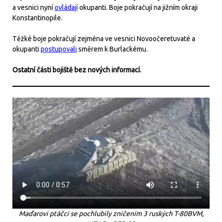
a vesnici nyní
ovládají
okupanti. Boje pokračují na jižním okraji
Konstantinopile.
Těžké boje pokračují zejména ve vesnici Novoočeretuvaté a
okupanti
postupovali
směrem k Burlackému.
Ostatní části bojiště bez nových informací.
Maďarovi ptáčci se pochlubily zničením 3 ruských T-80BVM,