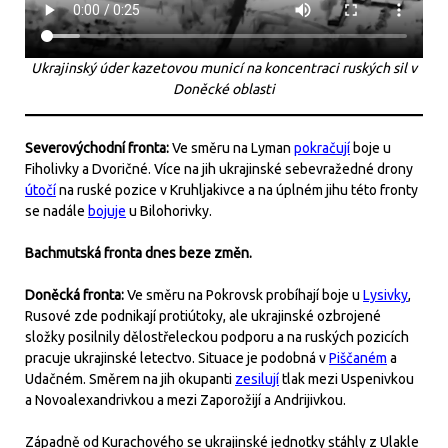
Ukrajinský úder kazetovou municí na koncentraci ruských sil v
Doněcké oblasti
Severovýchodní fronta:
Ve směru na Lyman
pokračují
boje u
Fiholivky a Dvoričné. Více na jih ukrajinské sebevražedné drony
útočí
na ruské pozice v Kruhljakivce a na úplném jihu této fronty
se nadále
bojuje
u Bilohorivky.
Bachmutská fronta dnes beze změn.
Doněcká fronta:
Ve směru na Pokrovsk probíhají boje u
Lysivky
,
Rusové zde podnikají protiútoky, ale ukrajinské ozbrojené
složky posilnily dělostřeleckou podporu a na ruských pozicích
pracuje ukrajinské letectvo. Situace je podobná v
Piščaném
a
Udačném. Směrem na jih okupanti
zesilují
tlak mezi Uspenivkou
a Novoalexandrivkou a mezi Zaporožijí a Andrijivkou.
Západně od Kurachového se ukrajinské jednotky stáhly z Ulakle