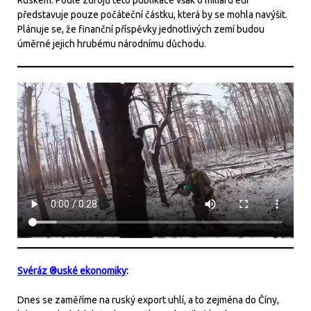
představuje pouze počáteční částku, která by se mohla navýšit.
Plánuje se, že finanční příspěvky jednotlivých zemí budou
úměrné jejich hrubému národnímu důchodu.
Svéráz ®uské ekonomiky
:
Dnes se zaměříme na ruský export uhlí, a to zejména do Číny,