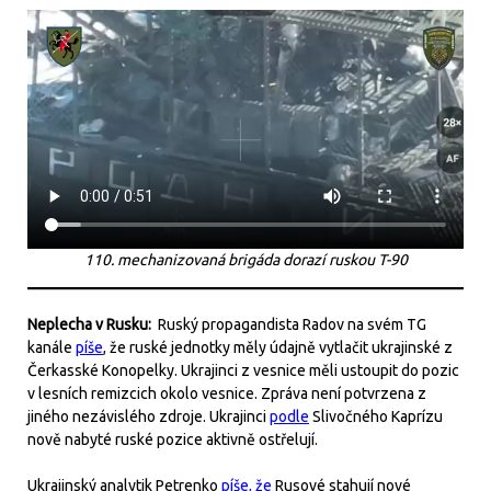
110. mechanizovaná brigáda dorazí ruskou T-90
Neplecha v Rusku:
Ruský propagandista Radov na svém TG
kanále
píše
, že ruské jednotky měly údajně vytlačit ukrajinské z
Čerkasské Konopelky. Ukrajinci z vesnice měli ustoupit do pozic
v lesních remizcich okolo vesnice. Zpráva není potvrzena z
jiného nezávislého zdroje. Ukrajinci
podle
Slivočného Kaprízu
nově nabyté ruské pozice aktivně ostřelují.
Ukrajinský analytik Petrenko
píše, že
Rusové stahují nové