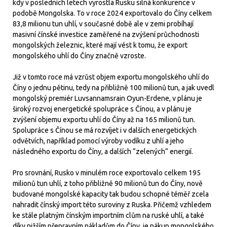
kdy v posledních letech vyrostla Rusku silná konkurence v
podobě Mongolska. To v roce 2024 exportovalo do Číny celkem
83,8 milionu tun uhlí, v současné době ale v zemi probíhají
masivní čínské investice zaměřené na zvýšení průchodnosti
mongolských železnic, které mají vést k tomu, že export
mongolského uhlí do Číny značně vzroste.
Již v tomto roce má vzrůst objem exportu mongolského uhlí do
Číny o jednu pětinu, tedy na přibližně 100 milionů tun, a jak uvedl
mongolský premiér Luvsannamsrain Oyun-Erdene, v plánu je
široký rozvoj energetické spolupráce s Čínou, a v plánu je
zvýšení objemu exportu uhlí do Číny až na 165 milionů tun.
Spolupráce s Čínou se má rozvíjet i v dalších energetických
odvětvích, například pomocí výroby vodíku z uhlí a jeho
následného exportu do Číny, a dalších “zelených“ energií.
Pro srovnání, Rusko v minulém roce exportovalo celkem 195
milionů tun uhlí, z toho přibližně 90 milionů tun do Číny, nově
budované mongolské kapacity tak budou schopné téměř zcela
nahradit čínský import této suroviny z Ruska. Přičemž vzhledem
ke stále platným čínským importním clům na ruské uhlí, a také
díky nižším přepravním nákladům do Číny, je nákup mongolského