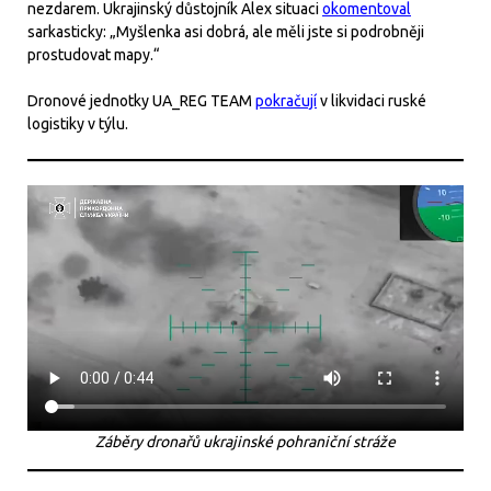
nezdarem. Ukrajinský důstojník Alex situaci
okomentoval
sarkasticky: „Myšlenka asi dobrá, ale měli jste si podrobněji
prostudovat mapy.“
Dronové jednotky UA_REG TEAM
pokračují
v likvidaci ruské
logistiky v týlu.
Záběry dronařů ukrajinské pohraniční stráže