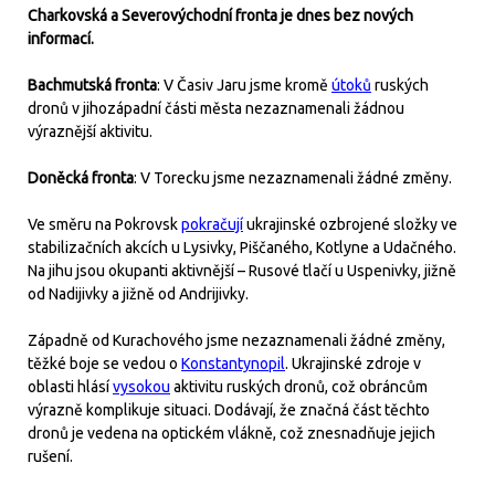
Charkovská a Severovýchodní fronta je dnes bez nových
informací.
Bachmutská fronta
: V Časiv Jaru jsme kromě
útoků
ruských
dronů v jihozápadní části města nezaznamenali žádnou
výraznější aktivitu.
Doněcká fronta
: V Torecku jsme nezaznamenali žádné změny.
Ve směru na Pokrovsk
pokračují
ukrajinské ozbrojené složky ve
stabilizačních akcích u Lysivky, Piščaného, Kotlyne a Udačného.
Na jihu jsou okupanti aktivnější – Rusové tlačí u Uspenivky, jižně
od Nadijivky a jižně od Andrijivky.
Západně od Kurachového jsme nezaznamenali žádné změny,
těžké boje se vedou o
Konstantynopil
. Ukrajinské zdroje v
oblasti hlásí
vysokou
aktivitu ruských dronů, což obráncům
výrazně komplikuje situaci. Dodávají, že značná část těchto
dronů je vedena na optickém vlákně, což znesnadňuje jejich
rušení.