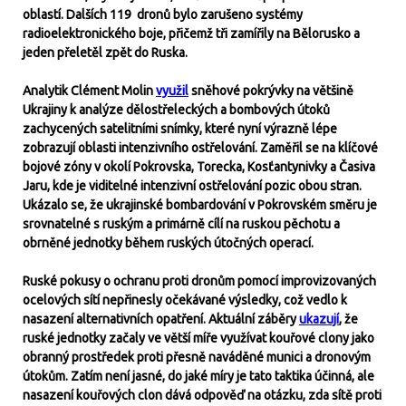
oblastí. Dalších 119 dronů bylo zarušeno systémy
radioelektronického boje, přičemž tři zamířily na Bělorusko a
jeden přeletěl zpět do Ruska.
Analytik Clément Molin
využil
sněhové pokrývky na většině
Ukrajiny k analýze dělostřeleckých a bombových útoků
zachycených satelitními snímky, které nyní výrazně lépe
zobrazují oblasti intenzivního ostřelování. Zaměřil se na klíčové
bojové zóny v okolí Pokrovska, Torecka, Kosťantynivky a Časiva
Jaru, kde je viditelné intenzivní ostřelování pozic obou stran.
Ukázalo se, že ukrajinské bombardování v Pokrovském směru je
srovnatelné s ruským a primárně cílí na ruskou pěchotu a
obrněné jednotky během ruských útočných operací.
Ruské pokusy o ochranu proti dronům pomocí improvizovaných
ocelových sítí nepřinesly očekávané výsledky, což vedlo k
nasazení alternativních opatření. Aktuální záběry
ukazují
, že
ruské jednotky začaly ve větší míře využívat kouřové clony jako
obranný prostředek proti přesně naváděné munici a dronovým
útokům. Zatím není jasné, do jaké míry je tato taktika účinná, ale
nasazení kouřových clon dává odpověď na otázku, zda sítě proti