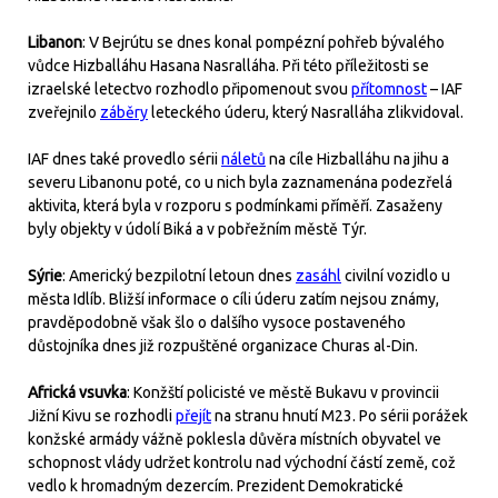
Libanon
: V Bejrútu se dnes konal pompézní pohřeb bývalého
vůdce Hizballáhu Hasana Nasralláha. Při této příležitosti se
izraelské letectvo rozhodlo připomenout svou
přítomnost
– IAF
zveřejnilo
záběry
leteckého úderu, který Nasralláha zlikvidoval.
IAF dnes také provedlo sérii
náletů
na cíle Hizballáhu na jihu a
severu Libanonu poté, co u nich byla zaznamenána podezřelá
aktivita, která byla v rozporu s podmínkami příměří. Zasaženy
byly objekty v údolí Biká a v pobřežním městě Týr.
Sýrie
: Americký bezpilotní letoun dnes
zasáhl
civilní vozidlo u
města Idlíb. Bližší informace o cíli úderu zatím nejsou známy,
pravděpodobně však šlo o dalšího vysoce postaveného
důstojníka dnes již rozpuštěné organizace Churas al-Din.
Africká vsuvka
: Konžští policisté ve městě Bukavu v provincii
Jižní Kivu se rozhodli
přejít
na stranu hnutí M23. Po sérii porážek
konžské armády vážně poklesla důvěra místních obyvatel ve
schopnost vlády udržet kontrolu nad východní částí země, což
vedlo k hromadným dezercím. Prezident Demokratické