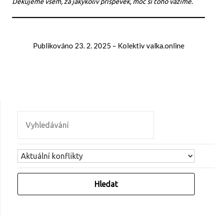
Děkujeme všem, za jakýkoliv příspěvek, moc si toho vážíme.
Publikováno
23. 2. 2025
–
Kolektiv valka.online