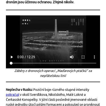
dronům jsou účinnou ochranou. Zřejmě nikoliv.
Záběry z dronových operací „Maďarových ptáčků“ za
nepřátelskou linií
Neplecha v Rusku:
Poziční boje různého stupně intenzity
pokračují
v okolí Sverdlikova, Nikolského, Malé Lokně a
Čerkasské Konopelky. V jižní části posledně jmenované oblasti
ruské jednotky útočí pěšími formacemi a pokoušejí se proniknout