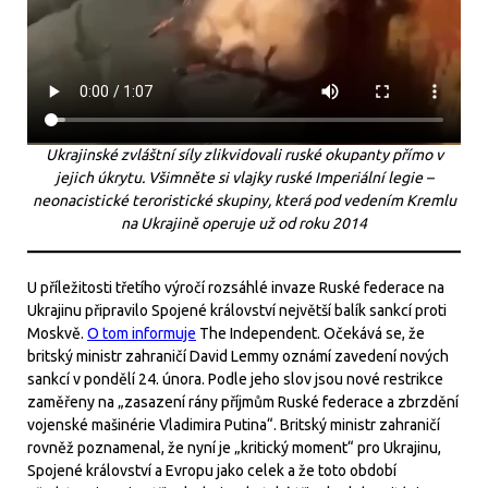
Ukrajinské zvláštní síly zlikvidovali ruské okupanty přímo v
jejich úkrytu. Všimněte si vlajky ruské Imperiální legie –
neonacistické teroristické skupiny, která pod vedením Kremlu
na Ukrajině operuje už od roku 2014
U příležitosti třetího výročí rozsáhlé invaze Ruské federace na
Ukrajinu připravilo Spojené království největší balík sankcí proti
Moskvě.
O tom informuje
The Independent. Očekává se, že
britský ministr zahraničí David Lemmy oznámí zavedení nových
sankcí v pondělí 24. února. Podle jeho slov jsou nové restrikce
zaměřeny na „zasazení rány příjmům Ruské federace a zbrzdění
vojenské mašinérie Vladimira Putina“. Britský ministr zahraničí
rovněž poznamenal, že nyní je „kritický moment“ pro Ukrajinu,
Spojené království a Evropu jako celek a že toto období