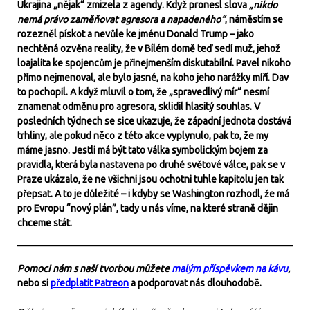
Ukrajina „nějak“ zmizela z agendy. Když pronesl slova
„nikdo
nemá právo zaměňovat agresora a napadeného“
, náměstím se
rozezněl pískot a nevůle ke jménu Donald Trump – jako
nechtěná ozvěna reality, že v Bílém domě teď sedí muž, jehož
loajalita ke spojencům je přinejmenším diskutabilní. Pavel nikoho
přímo nejmenoval, ale bylo jasné, na koho jeho narážky míří. Dav
to pochopil. A když mluvil o tom, že „spravedlivý mír“ nesmí
znamenat odměnu pro agresora, sklidil hlasitý souhlas. V
posledních týdnech se sice ukazuje, že západní jednota dostává
trhliny, ale pokud něco z této akce vyplynulo, pak to, že my
máme jasno. Jestli má být tato válka symbolickým bojem za
pravidla, která byla nastavena po druhé světové válce, pak se v
Praze ukázalo, že ne všichni jsou ochotni tuhle kapitolu jen tak
přepsat. A to je důležité – i kdyby se Washington rozhodl, že má
pro Evropu “nový plán”, tady u nás víme, na které straně dějin
chceme stát.
Pomoci nám s naší tvorbou můžete
malým příspěvkem na kávu
,
nebo si
předplatit Patreon
a podporovat nás dlouhodobě.