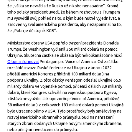
že „válka se nevrátí a že Rusko už nikoho nenapadne“. Kromě
toho polský prezident uvedl, že během rozhovoru s Trumpem
mu vysvětlil svůj pohled na to, s kým bude nutné vyjednávat, a
zároveň vyzval amerického prezidenta, aby nezapomínal na to,
že „Putin je důstojník KGB“.
Ministerstvo obrany USA popřelo tvrzení prezidenta Donalda
Trumpa, že Washington vyčlenil 350 miliard dolarů na pomoc
Ukrajině. Skutečná částka se ukázala být několikanásobně nižší.
O tom informoval
Pentagon pro Voice of America. Od začátku
rozsáhlé invaze Ruské federace na Ukrajinu v únoru 2022
přidělil americký Kongres přibližně 183 miliard dolarů na
podporu Ukrajiny. Z této částky Pentagon odeslal Ukrajině 65,9
miliardy dolarů ve vojenské pomoci, přičemž dalších 3,9 miliardy
dolarů, které Kongres schválil na vojenskou podporu Kyjevu,
zůstává nevyužito. Jak upozorňuje Voice of America, přibližně
58 miliard dolarů z celkových 183 miliard dolarů pomoci Ukrajině
bylo utraceno přímo v USA. Tyto prostředky byly směřovány na
rozvoj amerického obranného průmyslu, buď na nahrazení
starých zbraní dodaných Ukrajině novými americkými zbraněmi,
nebo přímými investicemi do průmyslu.