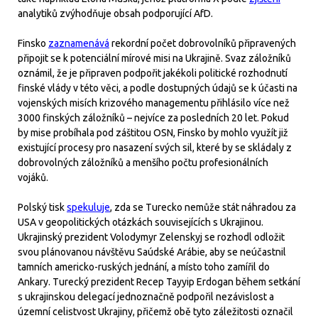
analytiků zvýhodňuje obsah podporující AfD.
Finsko
zaznamenává
rekordní počet dobrovolníků připravených
připojit se k potenciální mírové misi na Ukrajině. Svaz záložníků
oznámil, že je připraven podpořit jakékoli politické rozhodnutí
finské vlády v této věci, a podle dostupných údajů se k účasti na
vojenských misích krizového managementu přihlásilo více než
3000 finských záložníků – nejvíce za posledních 20 let. Pokud
by mise probíhala pod záštitou OSN, Finsko by mohlo využít již
existující procesy pro nasazení svých sil, které by se skládaly z
dobrovolných záložníků a menšího počtu profesionálních
vojáků.
Polský tisk
spekuluje
, zda se Turecko nemůže stát náhradou za
USA v geopolitických otázkách souvisejících s Ukrajinou.
Ukrajinský prezident Volodymyr Zelenskyj se rozhodl odložit
svou plánovanou návštěvu Saúdské Arábie, aby se neúčastnil
tamních americko-ruských jednání, a místo toho zamířil do
Ankary. Turecký prezident Recep Tayyip Erdogan během setkání
s ukrajinskou delegací jednoznačně podpořil nezávislost a
územní celistvost Ukrajiny, přičemž obě tyto záležitosti označil