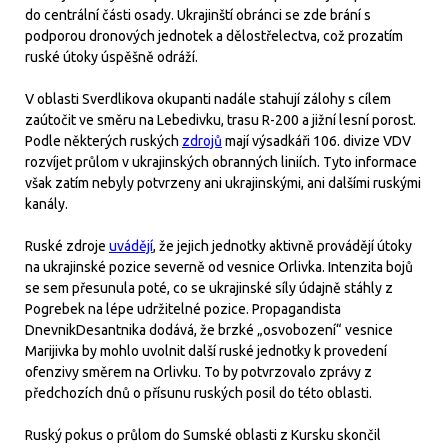
do centrální části osady. Ukrajinští obránci se zde brání s
podporou dronových jednotek a dělostřelectva, což prozatím
ruské útoky úspěšně odráží.
V oblasti Sverdlikova okupanti nadále stahují zálohy s cílem
zaútočit ve směru na Lebedivku, trasu R-200 a jižní lesní porost.
Podle některých ruských
zdrojů
mají výsadkáři 106. divize VDV
rozvíjet průlom v ukrajinských obranných liniích. Tyto informace
však zatím nebyly potvrzeny ani ukrajinskými, ani dalšími ruskými
kanály.
Ruské zdroje
uvádějí
, že jejich jednotky aktivně provádějí útoky
na ukrajinské pozice severně od vesnice Orlivka. Intenzita bojů
se sem přesunula poté, co se ukrajinské síly údajně stáhly z
Pogrebek na lépe udržitelné pozice. Propagandista
DnevnikDesantnika dodává, že brzké „osvobození“ vesnice
Marijivka by mohlo uvolnit další ruské jednotky k provedení
ofenzivy směrem na Orlivku. To by potvrzovalo zprávy z
předchozích dnů o přísunu ruských posil do této oblasti.
Ruský pokus o průlom do Sumské oblasti z Kursku skončil