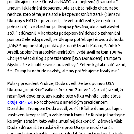
pro Ukrajinu skrze členství v NATO za „nejlevnější variantu.“
„Nevím, jak jednání dopadnou. Ale ať už to někdo chce, nebo
nechce, toto téma je na stole bezpečnostních záruk (členství
Ukrajiny v NATO – pozn. red.). Je velmi důležité, že nejde o
jednací stůl, ke kterému je Ukrajina přizvána, ale o náš vlastní
stůl,“ zdůraznil. V kontextu podepisování dohod o zahraniční
pomoci Zelenskyj uvedl, že Ukrajina potřebuje férovou dohodu.
„Když Spojené státy prodávají zbraně Izraeli, Kataru, Saúdské
Arábii, Spojeným arabským emirátům, vydělávají na tom 100 %?
Chci jen vést dialog s prezidentem [USA Donaldem] Trumpem.
Myslím, že v tomhle jsem spravedlivý.“ Zelenskyj také zdůraznil,
že „Trump tu nebude navždy, ale my potřebujeme trvalý mír.“
Polský prezident Andrzej Duda uvedl, že bez pomoci USA
Ukrajina „nepřežije“ válku s Ruskem. Zároveň však zdůraznil, že
nesmí být dovoleno, aby Rusko tuto válku vyhrálo. Jeho slova
cituje RMF 24
. Po rozhovoru s americkým prezidentem
Donaldem Trumpem Duda uvedl, že šéf Bílého domu „usiluje o
zastavení krveprolití“, a vzhledem k tomu, že Rusko je lhostejné
ke svým ztrátám, tato válka „musí nějak skončit“. Zároveň však
Duda zdůraznil, že ruská válka proti Ukrajině musí skončit
spravedlivým a trvalým mírem, a dodal, že musí existovat záruky,