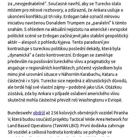
za „nevyjednatelné“. Současně navrhl, aby se Turecko stalo
místem pro mírové rozhovory, a zdůraznil, že Ankara usiluje o
ukončení konfliktu již tři roky. Erdogan také označil mírovou
iniciativu navrženou Donaldem Trumpem za „paralelní“ k těmto
snahám. S ohledem na aktuální nejistotu na americké i evropské
politické scéně se Erdogan začíná jevit jako stabilní geopolitický
aktér – alespoň z pohledu Kyjeva. Tento paradoxní jev
kontrastuje s tureckou politikou poslední dekády, která byla
„dynamická“ a často kontroverzní. Erdogan se zaměřuje
především na posilování tureckého vlivu a pragmaticky se
angažuje v regionálních konfliktech, přičemž výsledkem bylo
mimo jiné urovnání situace v Náhorním Karabachu, Kataru a
částečně i v Sýrii. Turecko sice nejedná z altruistických důvodů,
ale tvrdě hájí své vlastní zájmy – podobně jako USA. Otázkou
zůstává, zda by Ankara v případě oslabení amerického vlivu
skutečně mohla částečně převzít roli Washingtonu v Evropě.
Bundeswehr
obdrží
až 256 kolových obrněných vozidel Piranha
V, která budou součástí projektu Tactical Wide Area Network for
Land Based Operations (TaWAN LBO). První dodávka zahrnuje
58 vozidel a celková hodnota kontraktu se pohybuje ve