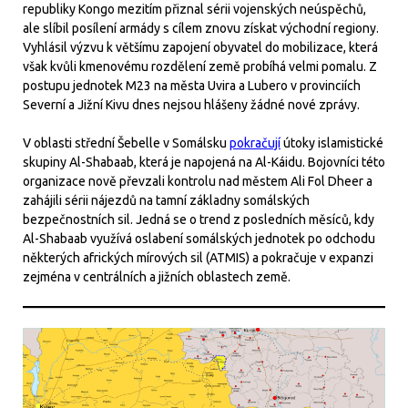
republiky Kongo mezitím přiznal sérii vojenských neúspěchů,
ale slíbil posílení armády s cílem znovu získat východní regiony.
Vyhlásil výzvu k většímu zapojení obyvatel do mobilizace, která
však kvůli kmenovému rozdělení země probíhá velmi pomalu. Z
postupu jednotek M23 na města Uvira a Lubero v provinciích
Severní a Jižní Kivu dnes nejsou hlášeny žádné nové zprávy.
V oblasti střední Šebelle v Somálsku
pokračují
útoky islamistické
skupiny Al-Shabaab, která je napojená na Al-Káidu. Bojovníci této
organizace nově převzali kontrolu nad městem Ali Fol Dheer a
zahájili sérii nájezdů na tamní základny somálských
bezpečnostních sil. Jedná se o trend z posledních měsíců, kdy
Al-Shabaab využívá oslabení somálských jednotek po odchodu
některých afrických mírových sil (ATMIS) a pokračuje v expanzi
zejména v centrálních a jižních oblastech země.