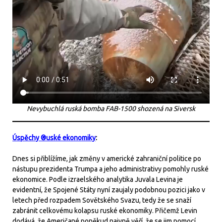
Nevybuchlá ruská bomba FAB-1500 shozená na Siversk
Úspěchy ®uské ekonomiky
:
Dnes si přiblížíme, jak změny v americké zahraniční politice po
nástupu prezidenta Trumpa a jeho administrativy pomohly ruské
ekonomice. Podle izraelského analytika Juvala Levina je
evidentní, že Spojené Státy nyní zaujaly podobnou pozici jako v
letech před rozpadem Sovětského Svazu, tedy že se snaží
zabránit celkovému kolapsu ruské ekonomiky. Přičemž Levin
dodává, že Američané poněkud naivně věří, že se jim pomocí