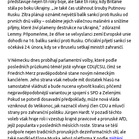
představuje nejen tři roky boje, ale také tři roky, kdy Británie
stála po boku Ukrajiny. „Je také čas utáhnout šrouby Putinovu
Rusku. Zítra plánuji oznámit největší balík sankcí proti Rusku od
prvních dnů války – oslabíme jejich válečnou mašinérii a snížíme
příjmy, které živí plameny destrukce na Ukrajině,“ zdůraznil
Lemmy. Připomeňme, že dříve se velvyslanci zemí Evropské unie
dohodli na 16. balíku sankcí proti Rusku. Oficiální přijetí sankcí se
očekává 24. února, kdy se v Bruselu setkají ministři zahraničí.
V Německu dnes probíhají parlamentní volby, které podle
posledních průzkumů téměř jistě vyhraje CDU/CSU, čímž se
Friedrich Merz pravděpodobně stane novým německým
kancléřem. Jeho strana však nebude mít dostatek hlasů na
samostatné vládnutí a bude nucena vytvořit koalici, přičemž
nejpravděpodobnější variantou je spojení s SPD a Zelenými.
Pokud se potvrdí dosavadní předpoklady, může nová vláda
vzniknout do Velikonoc, jak naznačil vlivný člen CDU a mluvčí
strany pro zahraniční politiku Jürgen Hardt. V pozadí těchto
voleb však hraje roli i vzestup krajně pravicové a proruské AfD,
jejíž popularita v posledních měsících roste. Strana se těší
podpoře nejen tradičních proruských dezinformačních sítí, ale
také například Elona Muska, jehož platforma X podle
zjištění