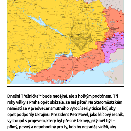
Dnešní Třešnička™ bude nadějná, ale s hořkým podtónem. Tři
roky války a Praha opět ukázala, že má páteř. Na Staroměstském
náměstí se v předvečer smutného výročí sešly tisíce lidí, aby
opět podpořily Ukrajinu. Prezident Petr Pavel, jako klíčový řečník,
vystoupil s projevem, který byl přesně takový, jaký měl být –
přímý, pevný a nepohodlný pro ty, kdo by nejraději viděli, aby