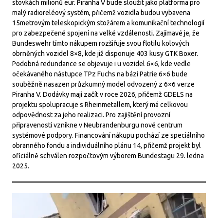
stovkách milionů eur. Piranha V bude sloužit jako platforma pro
malý radioreléový systém, přičemž vozidla budou vybavena
15metrovým teleskopickým stožárem a komunikační technologií
pro zabezpečené spojení na velké vzdálenosti. Zajímavé je, že
Bundeswehr tímto nákupem rozšiřuje svou flotilu kolových
obrněných vozidel 8×8, kde již disponuje 403 kusy GTK Boxer.
Podobná redundance se objevuje i u vozidel 6×6, kde vedle
očekávaného nástupce TPz Fuchs na bázi Patrie 6×6 bude
souběžně nasazen průzkumný model odvozený z 6×6 verze
Piranha V. Dodávky mají začít v roce 2026, přičemž GDELS na
projektu spolupracuje s Rheinmetallem, který má celkovou
odpovědnost za jeho realizaci. Pro zajištění provozní
připravenosti vznikne v Neubrandenburgu nové centrum
systémové podpory. Financování nákupu pochází ze speciálního
obranného fondu a individuálního plánu 14, přičemž projekt byl
oficiálně schválen rozpočtovým výborem Bundestagu 29. ledna
2025.