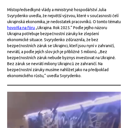
Místopředsedkyně vlády a ministryně hospodářství Julia
Svyrydenko uvedla, že největší výzvou, které v současnosti čelí
ukrajinská ekonomika, je nedostatek pracovníků. O tomto tématu
hovořila na fóru
„Ukrajina. Rok 2025.“ Podle jejího názoru
Ukrajina potřebuje bezpečnostní záruky ke zlepšení
ekonomické situace. Svyrydenko zdůraznila, že bez
bezpečnostních záruk se Ukrajinci, kteří jsou nyní v zahraničí,
nevrátí, a podle jejích slov jich je přibližně 5 milionů. „Bez
bezpečnostních záruk nebude byznys investovat na Ukrajině.
Bez záruk se nevrátí miliony Ukrajinců ze zahraničí. Na
bezpečnostní záruky musíme nahlížet jako na předpoklad
ekonomického růstu,“ uvedla Svyrydenko.