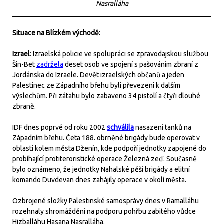
Nasralláha
Situace na Blízkém východě:
Izrael
: Izraelská policie ve spolupráci se zpravodajskou službou
Šin-Bet
zadržela
deset osob ve spojení s pašováním zbraní z
Jordánska do Izraele. Devět izraelských občanů a jeden
Palestinec ze Západního břehu byli převezeni k dalším
výslechům. Při zátahu bylo zabaveno 34 pistolí a čtyři dlouhé
zbraně.
IDF dnes poprvé od roku 2002
schválila
nasazení tanků na
Západním břehu. Četa 188. obrněné brigády bude operovat v
oblasti kolem města Dženín, kde podpoří jednotky zapojené do
probíhající protiteroristické operace Železná zeď. Současně
bylo oznámeno, že jednotky Nahalské pěší brigády a elitní
komando Duvdevan dnes zahájily operace v okolí města.
Ozbrojené složky Palestinské samosprávy dnes v Ramalláhu
rozehnaly shromáždění na podporu pohřbu zabitého vůdce
Hizballáhu Hasana Nasralláha.