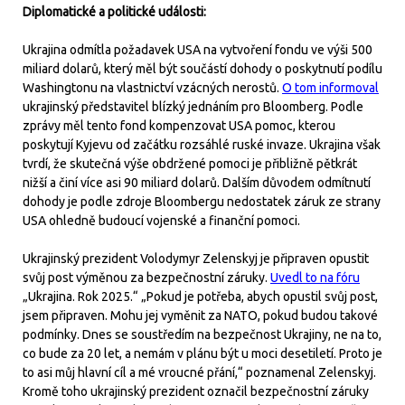
Diplomatické a politické události:
Ukrajina odmítla požadavek USA na vytvoření fondu ve výši 500
miliard dolarů, který měl být součástí dohody o poskytnutí podílu
Washingtonu na vlastnictví vzácných nerostů.
O tom informoval
ukrajinský představitel blízký jednáním pro Bloomberg. Podle
zprávy měl tento fond kompenzovat USA pomoc, kterou
poskytují Kyjevu od začátku rozsáhlé ruské invaze. Ukrajina však
tvrdí, že skutečná výše obdržené pomoci je přibližně pětkrát
nižší a činí více asi 90 miliard dolarů. Dalším důvodem odmítnutí
dohody je podle zdroje Bloombergu nedostatek záruk ze strany
USA ohledně budoucí vojenské a finanční pomoci.
Ukrajinský prezident Volodymyr Zelenskyj je připraven opustit
svůj post výměnou za bezpečnostní záruky.
Uvedl to na fóru
„Ukrajina. Rok 2025.“ „Pokud je potřeba, abych opustil svůj post,
jsem připraven. Mohu jej vyměnit za NATO, pokud budou takové
podmínky. Dnes se soustředím na bezpečnost Ukrajiny, ne na to,
co bude za 20 let, a nemám v plánu být u moci desetiletí. Proto je
to asi můj hlavní cíl a mé vroucné přání,“ poznamenal Zelenskyj.
Kromě toho ukrajinský prezident označil bezpečnostní záruky