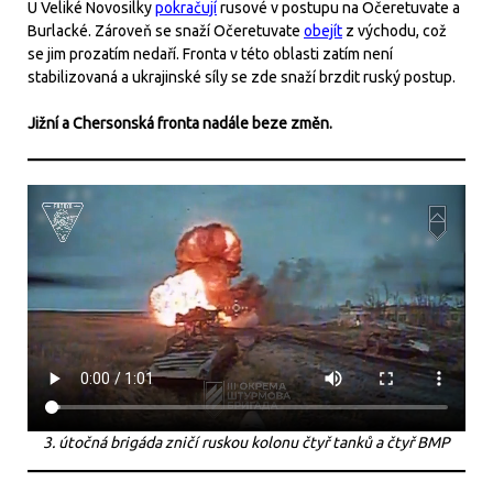
U Veliké Novosilky
pokračují
rusové v postupu na Očeretuvate a
Burlacké. Zároveň se snaží Očeretuvate
obejít
z východu, což
se jim prozatím nedaří. Fronta v této oblasti zatím není
stabilizovaná a ukrajinské síly se zde snaží brzdit ruský postup.
Jižní a Chersonská fronta nadále beze změn.
3. útočná brigáda zničí ruskou kolonu čtyř tanků a čtyř BMP