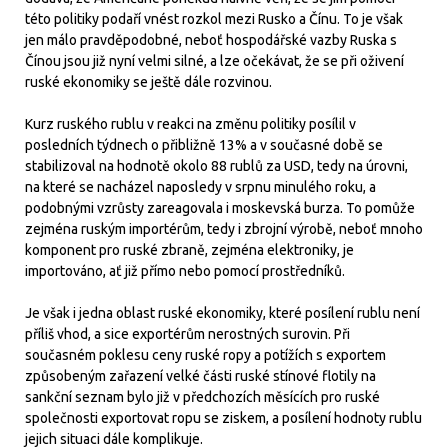
této politiky podaří vnést rozkol mezi Rusko a Čínu. To je však
jen málo pravděpodobné, neboť hospodářské vazby Ruska s
Čínou jsou již nyní velmi silné, a lze očekávat, že se při oživení
ruské ekonomiky se ještě dále rozvinou.
Kurz ruského rublu v reakci na změnu politiky posílil v
posledních týdnech o přibližně 13% a v současné době se
stabilizoval na hodnotě okolo 88 rublů za USD, tedy na úrovni,
na které se nacházel naposledy v srpnu minulého roku, a
podobnými vzrůsty zareagovala i moskevská burza. To pomůže
zejména ruským importérům, tedy i zbrojní výrobě, neboť mnoho
komponent pro ruské zbraně, zejména elektroniky, je
importováno, ať již přímo nebo pomocí prostředníků.
Je však i jedna oblast ruské ekonomiky, které posílení rublu není
příliš vhod, a sice exportérům nerostných surovin. Při
současném poklesu ceny ruské ropy a potížích s exportem
způsobeným zařazení velké části ruské stínové flotily na
sankční seznam bylo již v předchozích měsících pro ruské
společnosti exportovat ropu se ziskem, a posílení hodnoty rublu
jejich situaci dále komplikuje.