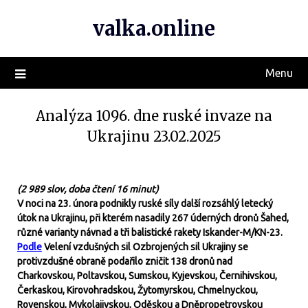
valka.online
Menu
Analýza 1096. dne ruské invaze na
Ukrajinu 23.02.2025
(2 989 slov, doba čtení 16 minut)
V noci na 23. února podnikly ruské síly další rozsáhlý letecký
útok na Ukrajinu, při kterém nasadily 267 úderných dronů Šahed,
různé varianty návnad a tři balistické rakety Iskander-M/KN-23.
Podle
Velení vzdušných sil Ozbrojených sil Ukrajiny se
protivzdušné obraně podařilo zničit 138 dronů nad
Charkovskou, Poltavskou, Sumskou, Kyjevskou, Černihivskou,
Čerkaskou, Kirovohradskou, Žytomyrskou, Chmelnyckou,
Rovenskou, Mykolajivskou, Oděskou a Dněpropetrovskou