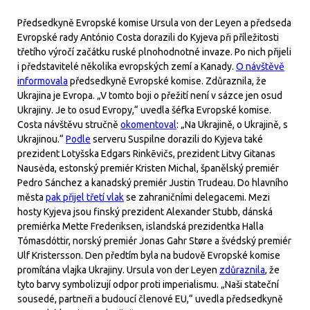
Předsedkyně Evropské komise Ursula von der Leyen a předseda
Evropské rady António Costa dorazili do Kyjeva při příležitosti
třetího výročí začátku ruské plnohodnotné invaze. Po nich přijeli
i představitelé několika evropských zemí a Kanady.
O návštěvě
informovala
předsedkyně Evropské komise. Zdůraznila, že
Ukrajina je Evropa. „V tomto boji o přežití není v sázce jen osud
Ukrajiny. Je to osud Evropy,“ uvedla šéfka Evropské komise.
Costa návštěvu stručně
okomentoval
: „Na Ukrajině, o Ukrajině, s
Ukrajinou.“
Podle
serveru Suspilne dorazili do Kyjeva také
prezident Lotyšska Edgars Rinkēvičs, prezident Litvy Gitanas
Nausėda, estonský premiér Kristen Michal, španělský premiér
Pedro Sánchez a kanadský premiér Justin Trudeau. Do hlavního
města
pak přijel třetí vlak
se zahraničními delegacemi. Mezi
hosty Kyjeva jsou finský prezident Alexander Stubb, dánská
premiérka Mette Frederiksen, islandská prezidentka Halla
Tómasdóttir, norský premiér Jonas Gahr Støre a švédský premiér
Ulf Kristersson. Den předtím byla na budově Evropské komise
promítána vlajka Ukrajiny. Ursula von der Leyen
zdůraznila
, že
tyto barvy symbolizují odpor proti imperialismu. „Naši stateční
sousedé, partneři a budoucí členové EU,“ uvedla předsedkyně