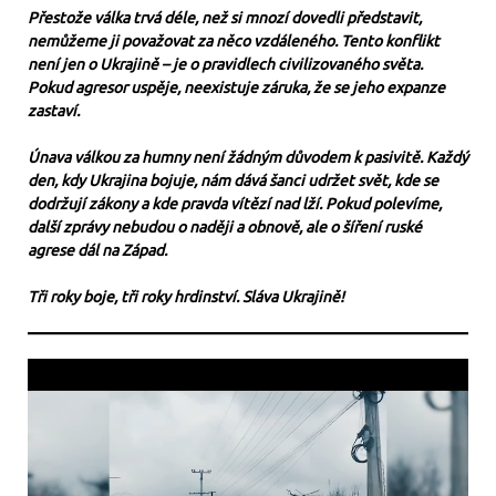
Přestože válka trvá déle, než si mnozí dovedli představit,
nemůžeme ji považovat za něco vzdáleného. Tento konflikt
není jen o Ukrajině – je o pravidlech civilizovaného světa.
Pokud agresor uspěje, neexistuje záruka, že se jeho expanze
zastaví.
Únava válkou za humny není žádným důvodem k pasivitě. Každý
den, kdy Ukrajina bojuje, nám dává šanci udržet svět, kde se
dodržují zákony a kde pravda vítězí nad lží. Pokud polevíme,
další zprávy nebudou o naději a obnově, ale o šíření ruské
agrese dál na Západ.
Tři roky boje, tři roky hrdinství. Sláva Ukrajině!