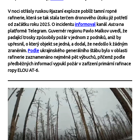
V noci otřásly ruskou Rjazaní exploze poblíž tamní ropné
rafinerie, která se tak stala terčem dronového útoku již potřetí
od začátku roku 2025. O incidentu
informoval
kanál
Astra
na
platformě Telegram. Guvernér regionu Pavlo Malkov uvedl, že
padající trosky způsobily požár v jednom z podniků, aniž by
upřesnil, o který objekt se jedná, a dodal, že nedošlo k žádným
zraněním.
Podle
ukrajinského generálního štábu bylo v oblasti
rafinerie zaznamenáno nejméně pět výbuchů, přičemž podle
předběžných informací vypukl požár v zařízení primární rafinace
ropy ELOU AT-6.