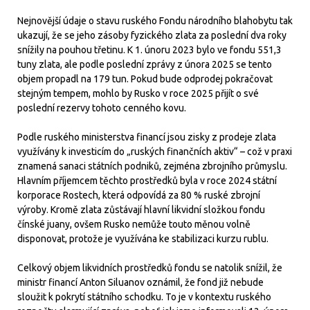
Nejnovější údaje o stavu ruského Fondu národního blahobytu tak
ukazují, že se jeho zásoby fyzického zlata za poslední dva roky
snížily na pouhou třetinu. K 1. únoru 2023 bylo ve fondu 551,3
tuny zlata, ale podle poslední zprávy z února 2025 se tento
objem propadl na 179 tun. Pokud bude odprodej pokračovat
stejným tempem, mohlo by Rusko v roce 2025 přijít o své
poslední rezervy tohoto cenného kovu.
Podle ruského ministerstva financí jsou zisky z prodeje zlata
využívány k investicím do „ruských finančních aktiv“ – což v praxi
znamená sanaci státních podniků, zejména zbrojního průmyslu.
Hlavním příjemcem těchto prostředků byla v roce 2024 státní
korporace Rostech, která odpovídá za 80 % ruské zbrojní
výroby. Kromě zlata zůstávají hlavní likvidní složkou fondu
čínské juany, ovšem Rusko nemůže touto měnou volně
disponovat, protože je využívána ke stabilizaci kurzu rublu.
Celkový objem likvidních prostředků fondu se natolik snížil, že
ministr financí Anton Siluanov oznámil, že fond již nebude
sloužit k pokrytí státního schodku. To je v kontextu ruského