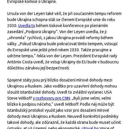
Evropské komise o Ukrajině.
Ursula von der Leyen také věří, že při současném tempu reforem
bude Ukrajina schopna stát se členem Evropské unie do roku
2030.
Uvedla to
během tiskové konference po plenárním
zasedání „Podpora Ukrajiny“. Von der Leyen uvedla, že ji
„ohromila“ rychlost, s jakou Ukrajina provádí reformy během
války. „Pokud Ukrajina bude pokračovat tímto tempem, vstoupí
do Evropské unie ještě před rokem 2030. Takže pracujme a
udržme tempo,“ řekla von der Leyen. Prezident Evropské rady
António Costa uvedl, že vstup Ukrajiny do EU bude v budoucnu
důležitou zárukou její bezpečnosti.
Spojené státy jsou prý blízko dosažení mírové dohody mezi
Ukrajinou a Ruskem. Jako vodítko pro uzavření dohody mohou
sloužit Istanbulské dohody. Uvedl to zvláštní vyslanec USA
Steve Witkoff
v rozhovoru pro CNN
. „Byli jsme velmi, velmi
blízko k podpisu něčeho,“ uvedl Witkoff. Podle něj může být
Istanbulský protokol využit jako vzor pro dosažení mírové
dohody mezi Ukrajinou a Ruskem. Neuvedl konkrétní podmínky
takové dohody, ale zdůraznil, že každá strana bude muset učinit
ústupky, ať už územní, nebo ekonomické,
citoval ho
Voice of