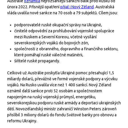
Austrálie
oznámila
nejrozsáhlejší sankční balík proti Rusku od
února 2022. Přísnější opatření
přijal i Nový Zéland
. Australská
vláda uvalila nové sankce na 70 osob a 79 subjektů. Cílem jsou:
podporovatelé ruské okupační správy na Ukrajině,
činitelé odpovědní za prohlubování vojenské spolupráce
mezi Ruskem a Severní Koreou, včetně vysílání
severokorejských vojáků do bojových zón,
společnosti z obranného, dopravního a finančního sektoru,
které pomáhají ruské válečné mašinérii,
šiřitelé ruské propagandy.
Celkově už Austrálie poskytla Ukrajině pomoc přesahující 1,5
miliardy dolarů, převážně ve formě vojenské podpory a výcviku
vojáků. Na Rusko uvalila více než 1 400 sankcí. Nový Zéland
oznámil další sankce proti 52 osobám a společnostem
napojeným na ruský vojenský průmysl, energetiku,
severokorejskou podporu ruské armády a deportaci ukrajinských
dětí. Novozélandský ministr zahraničí Winston Peters zároveň
přislíbil 3 miliony dolarů do fondu Světové banky pro obnovu a
reformu Ukrajiny.