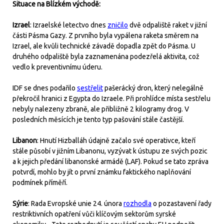
Situace na Blízkém východě:
Izrael
: Izraelské letectvo dnes
zničilo
dvě odpaliště raket v jižní
části Pásma Gazy. Z prvního byla vypálena raketa směrem na
Izrael, ale kvůli technické závadě dopadla zpět do Pásma. U
druhého odpaliště byla zaznamenána podezřelá aktivita, což
vedlo k preventivnímu úderu.
IDF se dnes podařilo
sestřelit
pašerácký dron, který nelegálně
překročil hranici z Egypta do Izraele. Při prohlídce místa sestřelu
nebyly nalezeny zbraně, ale přibližně 2 kilogramy drog. V
posledních měsících je tento typ pašování stále častější.
Libanon
: Hnutí Hizballáh údajně začalo své operativce, kteří
stále působí v jižním Libanonu, vyzývat k ústupu ze svých pozic
a k jejich předání libanonské armádě (LAF). Pokud se tato zpráva
potvrdí, mohlo by jít o první známku faktického naplňování
podmínek příměří.
Sýrie
: Rada Evropské unie 24. února
rozhodla
o pozastavení řady
restriktivních opatření vůči klíčovým sektorům syrské