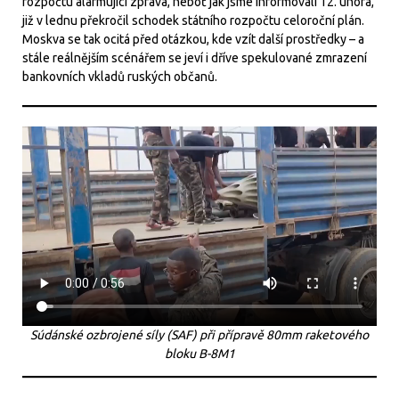
rozpočtu alarmující zpráva, neboť jak jsme informovali 12. února,
již v lednu překročil schodek státního rozpočtu celoroční plán.
Moskva se tak ocitá před otázkou, kde vzít další prostředky – a
stále reálnějším scénářem se jeví i dříve spekulované zmrazení
bankovních vkladů ruských občanů.
Súdánské ozbrojené síly (SAF) při přípravě 80mm raketového
bloku B-8M1