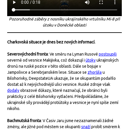
Pozoruhodné záběry z nosníku ukrajinského vrtulníku Mi-8 při
útoku v Doněcké oblasti
Charkovská situace je dnes bez nových informací.
Severovýchodní fronta
: Ve směru na Lyman Rusové
postoupili
severně od vesnice Makijivka, což dokazují i
útoky
ukrajinských
dronů na ruské pozice v této oblasti. Dále se bojuje v
Jampolivce a Serebrjanském lese. Situace se
zhoršila
u
Bilohorivky, DeepstateUA ukazuje, že se okupantům podařilo
dostat až k nejvýchodnější ulici vesnice. Ruské zdroje však
dodaly
obrazové důkazy, které naznačují, že obránci byli
prakticky z celé Bilohorivky vytlačeni. Předpokládáme, že
ukrajinské síly provádějí protiútoky a vesnice je nyní spíše zemí
nikoho.
Bachmutská fronta
: V Časiv Jaru jsme nezaznamenali žádné
změny, ale jižně pod městem se okupanti
snaží
probít směrem k