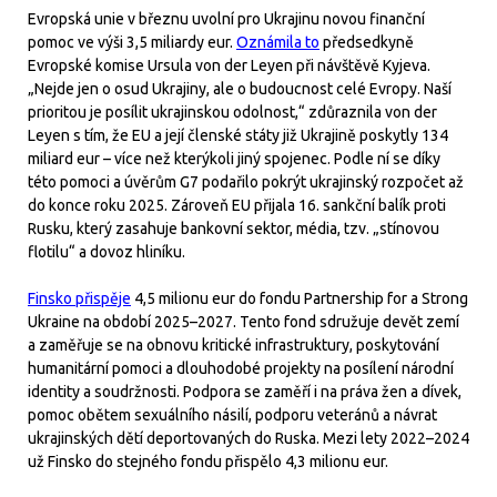
Evropská unie v březnu uvolní pro Ukrajinu novou finanční
pomoc ve výši 3,5 miliardy eur.
Oznámila to
předsedkyně
Evropské komise Ursula von der Leyen při návštěvě Kyjeva.
„Nejde jen o osud Ukrajiny, ale o budoucnost celé Evropy. Naší
prioritou je posílit ukrajinskou odolnost,“ zdůraznila von der
Leyen s tím, že EU a její členské státy již Ukrajině poskytly 134
miliard eur – více než kterýkoli jiný spojenec. Podle ní se díky
této pomoci a úvěrům G7 podařilo pokrýt ukrajinský rozpočet až
do konce roku 2025. Zároveň EU přijala 16. sankční balík proti
Rusku, který zasahuje bankovní sektor, média, tzv. „stínovou
flotilu“ a dovoz hliníku.
Finsko přispěje
4,5 milionu eur do fondu Partnership for a Strong
Ukraine na období 2025–2027. Tento fond sdružuje devět zemí
a zaměřuje se na obnovu kritické infrastruktury, poskytování
humanitární pomoci a dlouhodobé projekty na posílení národní
identity a soudržnosti. Podpora se zaměří i na práva žen a dívek,
pomoc obětem sexuálního násilí, podporu veteránů a návrat
ukrajinských dětí deportovaných do Ruska. Mezi lety 2022–2024
už Finsko do stejného fondu přispělo 4,3 milionu eur.