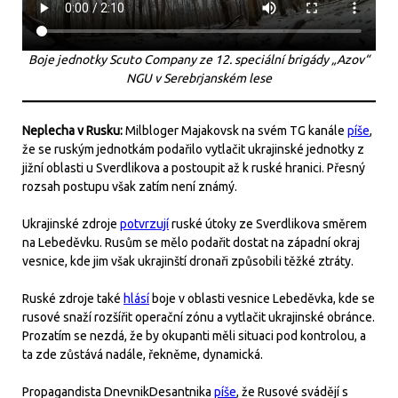
Boje jednotky Scuto Company ze 12. speciální brigády „Azov“
NGU v Serebrjanském lese
Neplecha v Rusku:
Milbloger Majakovsk na svém TG kanále
píše
,
že se ruským jednotkám podařilo vytlačit ukrajinské jednotky z
jižní oblasti u Sverdlikova a postoupit až k ruské hranici. Přesný
rozsah postupu však zatím není známý.
Ukrajinské zdroje
potvrzují
ruské útoky ze Sverdlikova směrem
na Lebeděvku. Rusům se mělo podařit dostat na západní okraj
vesnice, kde jim však ukrajinští dronaři způsobili těžké ztráty.
Ruské zdroje také
hlásí
boje v oblasti vesnice Lebeděvka, kde se
rusové snaží rozšířit operační zónu a vytlačit ukrajinské obránce.
Prozatím se nezdá, že by okupanti měli situaci pod kontrolou, a
ta zde zůstává nadále, řekněme, dynamická.
Propagandista DnevnikDesantnika
píše
, že Rusové svádějí s