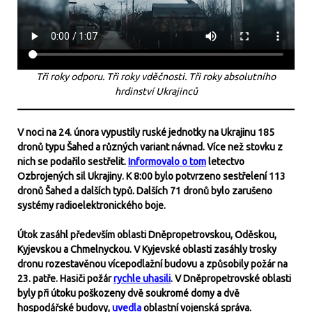
Tři roky odporu. Tři roky vděčnosti. Tři roky absolutního
hrdinství Ukrajinců
V noci na 24. února vypustily ruské jednotky na Ukrajinu 185
dronů typu Šahed a různých variant návnad. Více než stovku z
nich se podařilo sestřelit.
Informovalo o tom
letectvo
Ozbrojených sil Ukrajiny. K 8:00 bylo potvrzeno sestřelení 113
dronů Šahed a dalších typů. Dalších 71 dronů bylo zarušeno
systémy radioelektronického boje.
Útok zasáhl především oblasti Dněpropetrovskou, Oděskou,
Kyjevskou a Chmelnyckou. V Kyjevské oblasti zasáhly trosky
dronu rozestavěnou vícepodlažní budovu a způsobily požár na
23. patře. Hasiči požár
rychle uhasili
. V Dněpropetrovské oblasti
byly při útoku poškozeny dvě soukromé domy a dvě
hospodářské budovy,
uvedla
oblastní vojenská správa.