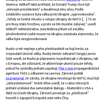
America. Witkoff také prohlásil, že Donald Trump chce být
„mírovým prezidentem“ a dosáhnout míru silou. Podle
zvláštního vyslance byla válka proti Ukrajině „vyprovokována“.
„Tehdy se hodně mluvilo o vstupu Ukrajiny do NATO […] To se
pro Rusy stalo hrozbou, a proto se tím musíme zabývat,“ uvedl
Witkoff. Administrativa Joea Bidena přitom od začátku
plnohodnotné ruské invaze na Ukrajinu zastávala stanovisko, že
válka byla nevyprovokovaná.
Rusko si mír nepřeje a jeho představitelé se bojí trestu za
rozpoutání útočné války. Ruský ministr zahraničí Sergej Lavrov
totiž uvedl, že Rusko je připraveno na jednání jak s Ukrajinou, tak
s Evropou, ale zdůraznil, že aktivní boje ukončí pouze tehdy,
pokud ho výsledky jednání uspokojí.
Píše o tom
propagandistická
agentura TASS s odkazem na Lavrova. Zároveň politik
poznamenal
, že záruky, že Ukrajina nevstoupí do NATO, musí být
„železobetonové“. Kreml dříve uvedl, že v rámci mírových
jednání očekává dva samostatné dialogy – bilaterální s USA a
další za účasti Ukrajiny. Zároveň považuje za „předčasné“
hovořit o zapojení Evropské unie nebo Číny.