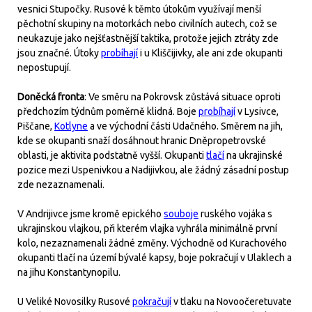
vesnici Stupočky. Rusové k těmto útokům využívají menší
pěchotní skupiny na motorkách nebo civilních autech, což se
neukazuje jako nejšťastnější taktika, protože jejich ztráty zde
jsou značné. Útoky
probíhají
i u Kliščijivky, ale ani zde okupanti
nepostupují.
Doněcká fronta
: Ve směru na Pokrovsk zůstává situace oproti
předchozím týdnům poměrně klidná. Boje
probíhají
v Lysivce,
Piščane,
Kotlyne
a ve východní části Udačného. Směrem na jih,
kde se okupanti snaží dosáhnout hranic Dněpropetrovské
oblasti, je aktivita podstatně vyšší. Okupanti
tlačí
na ukrajinské
pozice mezi Uspenivkou a Nadijivkou, ale žádný zásadní postup
zde nezaznamenali.
V Andrijivce jsme kromě epického
souboje
ruského vojáka s
ukrajinskou vlajkou, při kterém vlajka vyhrála minimálně první
kolo, nezaznamenali žádné změny. Východně od Kurachového
okupanti tlačí na území bývalé kapsy, boje pokračují v Ulaklech a
na jihu Konstantynopilu.
U Veliké Novosilky Rusové
pokračují
v tlaku na Novoočeretuvate