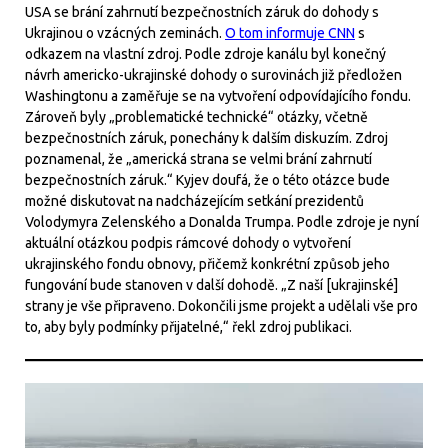
USA se brání zahrnutí bezpečnostních záruk do dohody s
Ukrajinou o vzácných zeminách.
O tom informuje CNN
s
odkazem na vlastní zdroj. Podle zdroje kanálu byl konečný
návrh americko-ukrajinské dohody o surovinách již předložen
Washingtonu a zaměřuje se na vytvoření odpovídajícího fondu.
Zároveň byly „problematické technické“ otázky, včetně
bezpečnostních záruk, ponechány k dalším diskuzím. Zdroj
poznamenal, že „americká strana se velmi brání zahrnutí
bezpečnostních záruk.“ Kyjev doufá, že o této otázce bude
možné diskutovat na nadcházejícím setkání prezidentů
Volodymyra Zelenského a Donalda Trumpa. Podle zdroje je nyní
aktuální otázkou podpis rámcové dohody o vytvoření
ukrajinského fondu obnovy, přičemž konkrétní způsob jeho
fungování bude stanoven v další dohodě. „Z naší [ukrajinské]
strany je vše připraveno. Dokončili jsme projekt a udělali vše pro
to, aby byly podmínky přijatelné,“ řekl zdroj publikaci.