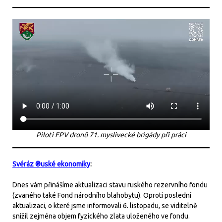
Piloti FPV dronů 71. myslivecké brigády při práci
Svéráz ®uské ekonomiky
:
Dnes vám přinášíme aktualizaci stavu ruského rezervního fondu
(zvaného také Fond národního blahobytu). Oproti poslední
aktualizaci, o které jsme informovali 6. listopadu, se viditelně
snížil zejména objem fyzického zlata uloženého ve fondu.