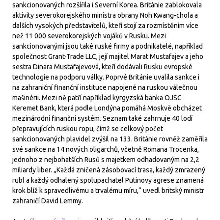
sankcionovaných rozšířila i Severní Korea. Británie zablokovala
aktivity severokorejského ministra obrany Noh Kwang-chola a
dalších vysokých představitelů, kteří stojí za rozmístěním více
než 11 000 severokorejských vojáků v Rusku. Mezi
sankcionovanými jsou také ruské firmy a podnikatelé, například
společnost Grant-Trade LLC, její majitel Marat Mustafajev a jeho
sestra Dinara Mustafajevová, kteří dodávali Rusku evropské
technologie na podporu války. Poprvé Británie uvalila sankce i
na zahraniční finanční instituce napojené na ruskou válečnou
mašinérii. Mezi ně patří například kyrgyzská banka OJSC
Keremet Bank, která podle Londýna pomáhá Moskvě obcházet
mezinárodní finanční systém. Seznam také zahrnuje 40 lodí
přepravujících ruskou ropu, čímž se celkový počet
sankcionovaných plavidel zvýšil na 133. Británie rovněž zaměřila
své sankce na 14 nových oligarchů, včetně Romana Trocenka,
jednoho z nejbohatších Rusů s majetkem odhadovaným na 2,2
miliardy liber. „Každá zničená zásobovací trasa, každý zmrazený
rubl a každý odhalený spolupachatel Putinovy agrese znamená
krok blíž k spravedlivému a trvalému míru,“ uvedl britský ministr
zahraničí David Lemmy.