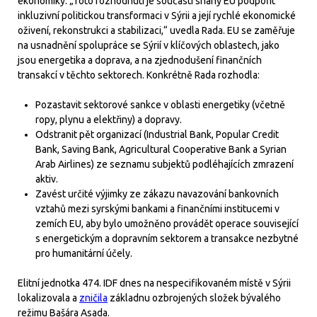
ekonomiky. „Toto rozhodnutí je součástí snahy EU podpořit
inkluzivní politickou transformaci v Sýrii a její rychlé ekonomické
oživení, rekonstrukci a stabilizaci,“ uvedla Rada. EU se zaměřuje
na usnadnění spolupráce se Sýrií v klíčových oblastech, jako
jsou energetika a doprava, a na zjednodušení finančních
transakcí v těchto sektorech. Konkrétně Rada rozhodla:
Pozastavit sektorové sankce v oblasti energetiky (včetně
ropy, plynu a elektřiny) a dopravy.
Odstranit pět organizací (Industrial Bank, Popular Credit
Bank, Saving Bank, Agricultural Cooperative Bank a Syrian
Arab Airlines) ze seznamu subjektů podléhajících zmrazení
aktiv.
Zavést určité výjimky ze zákazu navazování bankovních
vztahů mezi syrskými bankami a finančními institucemi v
zemích EU, aby bylo umožněno provádět operace související
s energetickým a dopravním sektorem a transakce nezbytné
pro humanitární účely.
Elitní jednotka 474. IDF dnes na nespecifikovaném místě v Sýrii
lokalizovala a
zničila
základnu ozbrojených složek bývalého
režimu Bašára Asada.