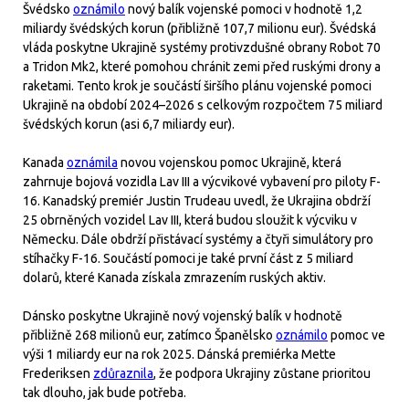
Švédsko
oznámilo
nový balík vojenské pomoci v hodnotě 1,2
miliardy švédských korun (přibližně 107,7 milionu eur). Švédská
vláda poskytne Ukrajině systémy protivzdušné obrany Robot 70
a Tridon Mk2, které pomohou chránit zemi před ruskými drony a
raketami. Tento krok je součástí širšího plánu vojenské pomoci
Ukrajině na období 2024–2026 s celkovým rozpočtem 75 miliard
švédských korun (asi 6,7 miliardy eur).
Kanada
oznámila
novou vojenskou pomoc Ukrajině, která
zahrnuje bojová vozidla Lav III a výcvikové vybavení pro piloty F-
16. Kanadský premiér Justin Trudeau uvedl, že Ukrajina obdrží
25 obrněných vozidel Lav III, která budou sloužit k výcviku v
Německu. Dále obdrží přistávací systémy a čtyři simulátory pro
stíhačky F-16. Součástí pomoci je také první část z 5 miliard
dolarů, které Kanada získala zmrazením ruských aktiv.
Dánsko poskytne Ukrajině nový vojenský balík v hodnotě
přibližně 268 milionů eur, zatímco Španělsko
oznámilo
pomoc ve
výši 1 miliardy eur na rok 2025. Dánská premiérka Mette
Frederiksen
zdůraznila
, že podpora Ukrajiny zůstane prioritou
tak dlouho, jak bude potřeba.