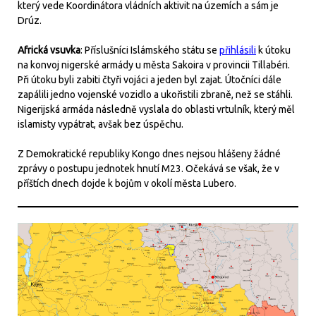
který vede Koordinátora vládních aktivit na územích a sám je
Drúz.
Africká vsuvka
: Příslušníci Islámského státu se
přihlásili
k útoku
na konvoj nigerské armády u města Sakoira v provincii Tillabéri.
Při útoku byli zabiti čtyři vojáci a jeden byl zajat. Útočníci dále
zapálili jedno vojenské vozidlo a ukořistili zbraně, než se stáhli.
Nigerijská armáda následně vyslala do oblasti vrtulník, který měl
islamisty vypátrat, avšak bez úspěchu.
Z Demokratické republiky Kongo dnes nejsou hlášeny žádné
zprávy o postupu jednotek hnutí M23. Očekává se však, že v
příštích dnech dojde k bojům v okolí města Lubero.