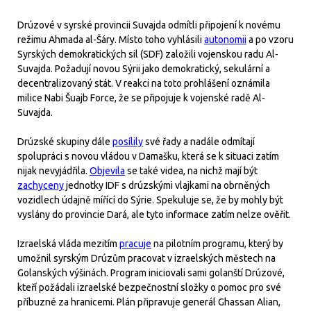
Drúzové v syrské provincii Suvajda odmítli připojení k novému
režimu Ahmada al-Šáry. Místo toho vyhlásili
autonomii
a po vzoru
Syrských demokratických sil (SDF) založili vojenskou radu Al-
Suvajda. Požadují novou Sýrii jako demokratický, sekulární a
decentralizovaný stát. V reakci na toto prohlášení oznámila
milice Nabi Šuajb Force, že se připojuje k vojenské radě Al-
Suvajda.
Drúzské skupiny dále
posílily
své řady a nadále odmítají
spolupráci s novou vládou v Damašku, která se k situaci zatím
nijak nevyjádřila.
Objevila
se také videa, na nichž mají být
zachyceny
jednotky IDF s drúzskými vlajkami na obrněných
vozidlech údajně mířící do Sýrie. Spekuluje se, že by mohly být
vyslány do provincie Dará, ale tyto informace zatím nelze ověřit.
Izraelská vláda mezitím
pracuje
na pilotním programu, který by
umožnil syrským Drúzům pracovat v izraelských městech na
Golanských výšinách. Program iniciovali sami golanští Drúzové,
kteří požádali izraelské bezpečnostní složky o pomoc pro své
příbuzné za hranicemi. Plán připravuje generál Ghassan Alian,