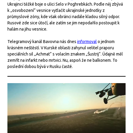
Ukrajinci těžké boje o ulici Selo v Poghrebkách. Podle něj zbývá
k „osvobození“ vesnice vytlačit ukrajinské jednotky z
průmyslové zóny, kde však obránci nadále kladou silný odpor.
Rusové zde sice útočí, ale zatím se jim nepodařilo postoupit k
halám na jihu vesnice.
Telegramový kanál Bavovna nás dnes
informoval
o jednom
krásném neštěstí. V Kurské oblasti zahynul velitel praporu
speciálních sil „Achmat“ s volacím znakem „Šustrij“. Údajně měl
zemřít na infarkt nebo mrtvici. Nu, aspoň že ne balkonem. To
poslední dobou bývá v Rusku časté.