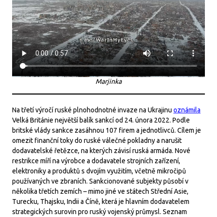
Marjinka
Na třetí výročí ruské plnohodnotné invaze na Ukrajinu
oznámila
Velká Británie největší balík sankcí od 24. února 2022. Podle
britské vlády sankce zasáhnou 107 firem a jednotlivců. Cílem je
omezit finanční toky do ruské válečné pokladny a narušit
dodavatelské řetězce, na kterých závisí ruská armáda. Nové
restrikce míří na výrobce a dodavatele strojních zařízení,
elektroniky a produktů s dvojím využitím, včetně mikročipů
používaných ve zbraních. Sankcionované subjekty působí v
několika třetích zemích – mimo jiné ve státech Střední Asie,
Turecku, Thajsku, Indii a Číně, která je hlavním dodavatelem
strategických surovin pro ruský vojenský průmysl. Seznam