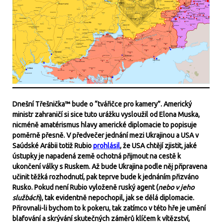
Dnešní Třešnička™ bude o “tvářičce pro kamery”. Americký
ministr zahraničí si sice tuto urážku vysloužil od Elona Muska,
nicméně amatérismus hlavy americké diplomacie to popisuje
poměrně přesně. V předvečer jednání mezi Ukrajinou a USA v
Saúdské Arábii totiž Rubio
prohlásil
, že USA chtějí zjistit, jaké
ústupky je napadená země ochotná přijmout na cestě k
ukončení války s Ruskem. Až bude Ukrajina podle něj připravena
učinit těžká rozhodnutí, pak teprve bude k jednáním přizváno
Rusko. Pokud není Rubio vyloženě ruský agent (
nebo v jeho
službách
), tak evidentně nepochopil, jak se dělá diplomacie.
Přirovnali-li bychom
to k pokeru, tak zatímco v této hře je umění
blafování a skrývání skutečných záměrů klíčem k vítězství,