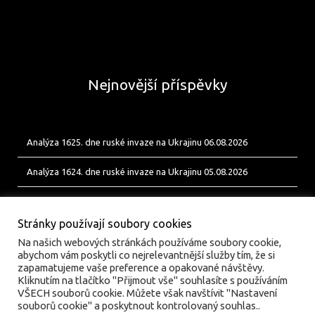
Nejnovější příspěvky
Analýza 1625. dne ruské invaze na Ukrajinu 06.08.2026
Analýza 1624. dne ruské invaze na Ukrajinu 05.08.2026
Analýza 1623. dne ruské invaze na Ukrajinu 04.08.2026
Stránky používají soubory cookies
Na našich webových stránkách používáme soubory cookie,
abychom vám poskytli co nejrelevantnější služby tím, že si
zapamatujeme vaše preference a opakované návštěvy.
Kliknutím na tlačítko "Přijmout vše" souhlasíte s používáním
VŠECH souborů cookie. Můžete však navštívit "Nastavení
souborů cookie" a poskytnout kontrolovaný souhlas..