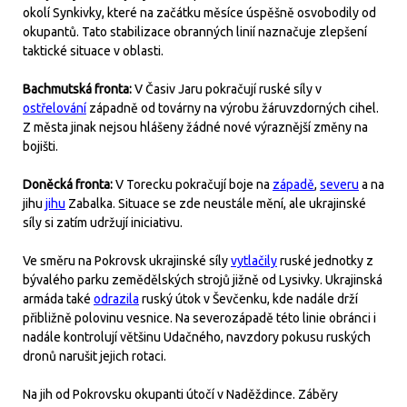
okolí Synkivky, které na začátku měsíce úspěšně osvobodily od
okupantů. Tato stabilizace obranných linií naznačuje zlepšení
taktické situace v oblasti.
Bachmutská fronta:
V Časiv Jaru pokračují ruské síly v
ostřelování
západně od továrny na výrobu žáruvzdorných cihel.
Z města jinak nejsou hlášeny žádné nové výraznější změny na
bojišti.
Doněcká fronta:
V Torecku pokračují boje na
západě
,
severu
a na
jihu
jihu
Zabalka. Situace se zde neustále mění, ale ukrajinské
síly si zatím udržují iniciativu.
Ve směru na Pokrovsk ukrajinské síly
vytlačily
ruské jednotky z
bývalého parku zemědělských strojů jižně od Lysivky. Ukrajinská
armáda také
odrazila
ruský útok v Ševčenku, kde nadále drží
přibližně polovinu vesnice. Na severozápadě této linie obránci i
nadále kontrolují většinu Udačného, navzdory pokusu ruských
dronů narušit jejich rotaci.
Na jih od Pokrovsku okupanti útočí v Naděždince. Záběry