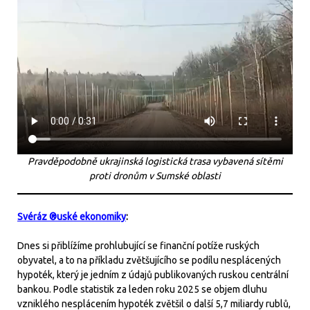
Pravděpodobně ukrajinská logistická trasa vybavená sítěmi
proti dronům v Sumské oblasti
Svéráz ®uské ekonomiky
:
Dnes si přiblížíme prohlubující se finanční potíže ruských
obyvatel, a to na příkladu zvětšujícího se podílu nesplácených
hypoték, který je jedním z údajů publikovaných ruskou centrální
bankou. Podle statistik za leden roku 2025 se objem dluhu
vzniklého nesplácením hypoték zvětšil o další 5,7 miliardy rublů,