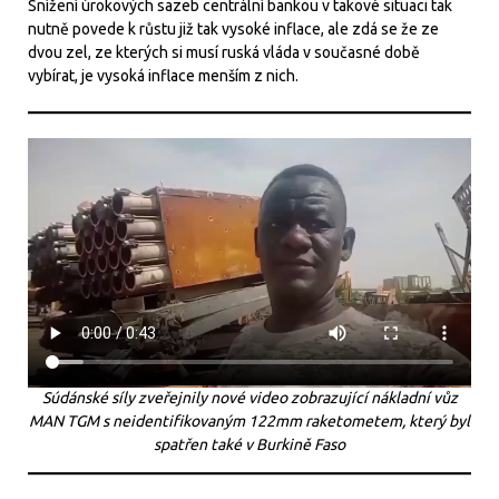
Snížení úrokových sazeb centrální bankou v takové situaci tak
nutně povede k růstu již tak vysoké inflace, ale zdá se že ze
dvou zel, ze kterých si musí ruská vláda v současné době
vybírat, je vysoká inflace menším z nich.
Súdánské síly zveřejnily nové video zobrazující nákladní vůz
MAN TGM s neidentifikovaným 122mm raketometem, který byl
spatřen také v Burkině Faso