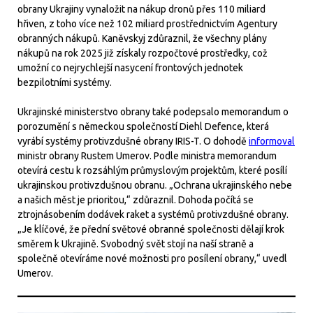
obrany Ukrajiny vynaložit na nákup dronů přes 110 miliard
hřiven, z toho více než 102 miliard prostřednictvím Agentury
obranných nákupů. Kaněvskyj zdůraznil, že všechny plány
nákupů na rok 2025 již získaly rozpočtové prostředky, což
umožní co nejrychlejší nasycení frontových jednotek
bezpilotními systémy.
Ukrajinské ministerstvo obrany také podepsalo memorandum o
porozumění s německou společností Diehl Defence, která
vyrábí systémy protivzdušné obrany IRIS-T. O dohodě
informoval
ministr obrany Rustem Umerov. Podle ministra memorandum
otevírá cestu k rozsáhlým průmyslovým projektům, které posílí
ukrajinskou protivzdušnou obranu. „Ochrana ukrajinského nebe
a našich měst je prioritou,“ zdůraznil. Dohoda počítá se
ztrojnásobením dodávek raket a systémů protivzdušné obrany.
„Je klíčové, že přední světové obranné společnosti dělají krok
směrem k Ukrajině. Svobodný svět stojí na naší straně a
společně otevíráme nové možnosti pro posílení obrany,“ uvedl
Umerov.