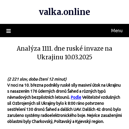
valka.online
Menu
Analýza 1111. dne ruské invaze na
Ukrajinu 10.03.2025
(2 221 slov, doba čtení 12 minut)
V noci na 10. března podnikly ruské síly masivní útok na Ukrajinu
s nasazením 176 úderných dronů Šahed a různých typů
návnadových bezpilotních letounů.
Podle
Velitelství vzdušných
sil Ozbrojených sil Ukrajiny bylo k 8:00 ráno potvrzeno
sestřelení 130 dronů Šahed a dalších UAV. Dalších 42 dronů bylo
zarušeno systémy radioelektronického boje. Nejvíce zasaženými
oblastmi byly Charkovský, Poltavský a Kyjevský region.