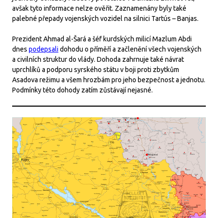
avšak tyto informace nelze ověřit. Zaznamenány byly také
palebné přepady vojenských vozidel na silnici Tartús – Banjas.
Prezident Ahmad al-Šará a šéf kurdských milicí Mazlum Abdi
dnes
podepsali
dohodu o příměří a začlenění všech vojenských
a civilních struktur do vlády. Dohoda zahrnuje také návrat
uprchlíků a podporu syrského státu v boji proti zbytkům
Asadova režimu a všem hrozbám pro jeho bezpečnost a jednotu.
Podmínky této dohody zatím zůstávají nejasné.