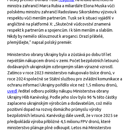
ministra zahraničí Marca Rubia a miliardáře Elona Muska vůči
polskému ministru zahraničí Radosławu Sikorskému výzvou k
respektu vůči menším partnerům. Tusk se k situaci vyjádřil v
angličtině na platformě X: „Skutečné vůdcovství znamená
respekt k partnerům a spojencům. I k těm menším a slabším.
Nikdy by nemělo sklouznout k aroganci. Drazí přátelé,
přemýšlejte,“ napsal polský premiér.
Ministerstvo obrany Ukrajiny bylo a zůstává po dobu tří let
největším nákupcem dronů v zemi. Počet bezpilotních letounů
dodávaných ukrajinským ozbrojeným silám výrazně vzrostl.
Zatímco v roce 2023 ministerstvo nakupovalo tisíce dronů, v
roce 2024 společně se Státní službou pro zvláštní komunikace a
ochranu informací Ukrajiny pořídilo více než 1,5 milionu dronů,
uvedl
ředitel odboru politiky nákupu Ministerstva obrany
Ukrajiny Hlib Kaněvskyj. Podle jeho slov bylo 96 % této částky
zaplaceno ukrajinským výrobcům a dodavatelům, což mělo
pozitivní dopad na rozvoj domácího průmyslu výroby
bezpilotních letounů. Kaněvskyj dále uvedl, že v roce 2025 se
předpokládá výroba přibližně 4,5 milionu FPV dronů, které
ministerstvo plánuje plně odkoupit. Letos má Ministerstvo