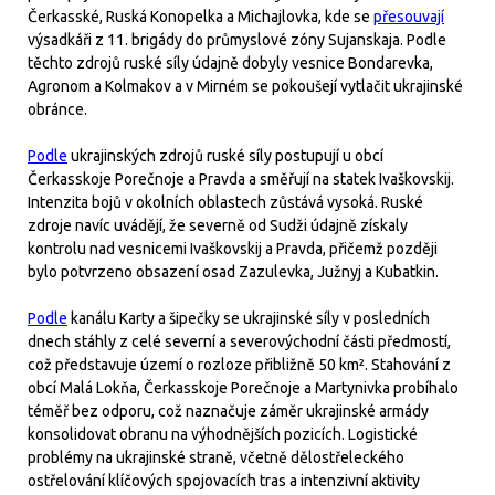
Čerkasské, Ruská Konopelka a Michajlovka, kde se
přesouvají
výsadkáři z 11. brigády do průmyslové zóny Sujanskaja. Podle
těchto zdrojů ruské síly údajně dobyly vesnice Bondarevka,
Agronom a Kolmakov a v Mirném se pokoušejí vytlačit ukrajinské
obránce.
Podle
ukrajinských zdrojů ruské síly postupují u obcí
Čerkasskoje Porečnoje a Pravda a směřují na statek Ivaškovskij.
Intenzita bojů v okolních oblastech zůstává vysoká. Ruské
zdroje navíc uvádějí, že severně od Sudži údajně získaly
kontrolu nad vesnicemi Ivaškovskij a Pravda, přičemž později
bylo potvrzeno obsazení osad Zazulevka, Južnyj a Kubatkin.
Podle
kanálu Karty a šipečky se ukrajinské síly v posledních
dnech stáhly z celé severní a severovýchodní části předmostí,
což představuje území o rozloze přibližně 50 km². Stahování z
obcí Malá Lokňa, Čerkasskoje Porečnoje a Martynivka probíhalo
téměř bez odporu, což naznačuje záměr ukrajinské armády
konsolidovat obranu na výhodnějších pozicích. Logistické
problémy na ukrajinské straně, včetně dělostřeleckého
ostřelování klíčových spojovacích tras a intenzivní aktivity