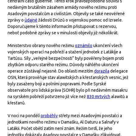
centrální části gubernie. Tento krok pravděpodobně souvisí s
nedávným brutálním zásahem armády nového režimu proti
Asadovým povstalcům a civilistům. Objevily se také neověřené
zprávy o
údajné
žádosti Drúzů o vojenskou pomoc od Izraele.
Doporučujeme k těmto informacím přistupovat s rezervou,
neboť podobné zprávy se v minulosti objevily již několikrát.
Ministerstvo obrany nového režimu
oznámilo
ukončení všech
vojenských operací na pobřeží a stažení jednotek z Latákíje a
Tartúsu. Síly „veřejné bezpečnosti“ byly pověřeny bojem proti
zbytkům odporu starého režimu. Důvody náhlého ukončení
operace zůstávají nejasné. Do oblasti mezitím
dorazila
delegace
OSN, která prověřuje stav alawitských a křesťanských vesnic, jež
byly zasaženy boji a polními popravami. Podle Syrské
observatoře pro lidská práva (SOHR) bylo při nedávném masakru
na syrském pobřeží potvrzeno již více než
830 mrtvých
alawitů a
křesťanů.
V noci na pondělí
proběhly
střety mezi Asadovými povstalci a
jednotkami nového režimu v Damašku, Al Daturu a Salnafy v
Latákii. Počet obětí zatím není znám. Režim tvrdí, že jeho
jednotky dokázaly Asadovy povstalce v Damašku zlikvidovat,