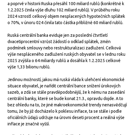
a poprvé v historii Ruska přesáhl 100 miliard rublů (konkrétně k
1.2.2025 činila výše dluhu 102 miliard rublů). V průběhu roku
2024 vzrostl celkový objem nesplacených hypotečních splátek
o 70%, v únoru 024 činila tato částka přibližně 60 miliard rublů.
Ruská centrální banka eviduje jen za poslední čtvrtletí
dvacetiprocentní vzrůst žádostí o odklad splátek, změn
podmínek smlouvy nebo restrukturalizaci zadlužení. Celková
výše nespláceného zadlužení ruských obyvatel se v lednu roku
2025 zvýšila o 64 miliardy rublů a dosáhla k 1.2.2025 celkové
výše 1,33 bilionu rublů.
Jedinou možností, jakou má ruská vláda k ulehčení ekonomické
situace obyvatel, je nařídit centrální bance snížení úrokových
sazeb, a zdá se stále pravděpodobnější, že k němu na zasedání
centrální banky, které se bude konat 21.3., opravdu dojde. A to
bez ohledu na to, že jiné makroekonomické trendy nenasvědčují
tomu, že by již docházelo k poklesu inflace, ta se stále i podle
oficiálních údajů udržuje na úrovni deseti procent a reálná výše
inflace je značně vyšší.