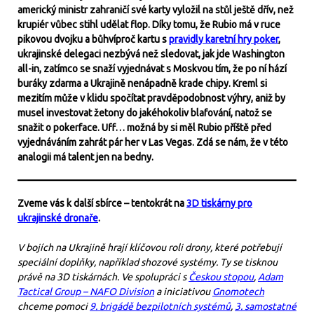
americký ministr zahraničí své karty vyložil na stůl ještě dřív, než
krupiér vůbec stihl udělat flop. Díky tomu, že Rubio má v ruce
pikovou dvojku a bůhvíproč kartu s
pravidly karetní hry poker
,
ukrajinské delegaci nezbývá než sledovat, jak jde Washington
all-in, zatímco se snaží vyjednávat s Moskvou tím, že po ní hází
buráky zdarma a Ukrajině nenápadně krade chipy. Kreml si
mezitím může v klidu spočítat pravděpodobnost výhry, aniž by
musel investovat žetony do jakéhokoliv blafování, natož se
snažit o pokerface. Uff… možná by si měl Rubio příště před
vyjednáváním zahrát pár her v Las Vegas. Zdá se nám, že v této
analogii má talent jen na bedny.
Zveme vás k další sbírce – tentokrát na
3D tiskárny pro
ukrajinské dronaře
.
V bojích na Ukrajině hrají klíčovou roli drony, které potřebují
speciální doplňky, například shozové systémy. Ty se tisknou
právě na 3D tiskárnách. Ve spolupráci s
Českou stopou
,
Adam
Tactical Group – NAFO Division
a iniciativou
Gnomotech
chceme pomoci
9. brigádě bezpilotních systémů
,
3. samostatné