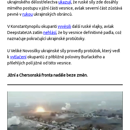
ukrajinského dělostřelectva
ukazují
, že ruské síly zde dosáhly
mírného postupu v jižní části vesnice, avšak severní část zůstává
pevně v
rukou
ukrajinských obránců.
V Konstantynopilu okupanti
vyvěsili
další ruské vlajky, avšak
DeepstateUA zatím
nehlásí
, že by vesnice definitivně padla, což
naznačuje pokračující ukrajinské protiútoky.
U Veliké Novosilky ukrajinské síly provedly protiútok, který vedl
k
vytlačení
okupantů z přibližně poloviny Burlackého a
přilehlých polí jižně od této vesnice.
Jižní a Chersonská fronta nadále beze změn.