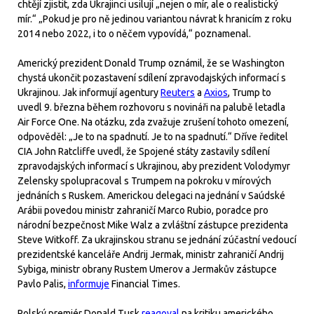
chtějí zjistit, zda Ukrajinci usilují „nejen o mír, ale o realistický
mír.“ „Pokud je pro ně jedinou variantou návrat k hranicím z roku
2014 nebo 2022, i to o něčem vypovídá,“ poznamenal.
Americký prezident Donald Trump oznámil, že se Washington
chystá ukončit pozastavení sdílení zpravodajských informací s
Ukrajinou. Jak informují agentury
Reuters
a
Axios
, Trump to
uvedl 9. března během rozhovoru s novináři na palubě letadla
Air Force One. Na otázku, zda zvažuje zrušení tohoto omezení,
odpověděl: „Je to na spadnutí. Je to na spadnutí.“ Dříve ředitel
CIA John Ratcliffe uvedl, že Spojené státy zastavily sdílení
zpravodajských informací s Ukrajinou, aby prezident Volodymyr
Zelensky spolupracoval s Trumpem na pokroku v mírových
jednáních s Ruskem. Americkou delegaci na jednání v Saúdské
Arábii povedou ministr zahraničí Marco Rubio, poradce pro
národní bezpečnost Mike Walz a zvláštní zástupce prezidenta
Steve Witkoff. Za ukrajinskou stranu se jednání zúčastní vedoucí
prezidentské kanceláře Andrij Jermak, ministr zahraničí Andrij
Sybiga, ministr obrany Rustem Umerov a Jermakův zástupce
Pavlo Palis,
informuje
Financial Times.
Polský premiér Donald Tusk
reagoval
na kritiku amerického