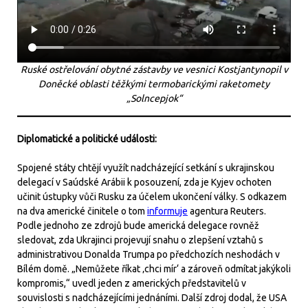
Ruské ostřelování obytné zástavby ve vesnici Kostjantynopil v
Doněcké oblasti těžkými termobarickými raketomety
„Solncepjok“
Diplomatické a politické události:
Spojené státy chtějí využít nadcházející setkání s ukrajinskou
delegací v Saúdské Arábii k posouzení, zda je Kyjev ochoten
učinit ústupky vůči Rusku za účelem ukončení války. S odkazem
na dva americké činitele o tom
informuje
agentura Reuters.
Podle jednoho ze zdrojů bude americká delegace rovněž
sledovat, zda Ukrajinci projevují snahu o zlepšení vztahů s
administrativou Donalda Trumpa po předchozích neshodách v
Bílém domě. „Nemůžete říkat ‚chci mír‘ a zároveň odmítat jakýkoli
kompromis,“ uvedl jeden z amerických představitelů v
souvislosti s nadcházejícími jednáními. Další zdroj dodal, že USA