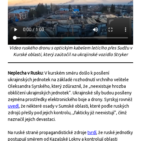
Video ruského dronu s optickým kabelem letícího přes Sudžu v
Kurské oblasti, který zaútočil na ukrajinské vozidlo Stryker
Neplecha v Rusku:
V kurském směru došlo k posílení
ukrajinských jednotek na základě rozhodnutí vrchního velitele
Oleksandra Syrského, který zdůraznil, že „neexistuje hrozba
obklíčení ukrajinských jednotek“. Ukrajinské síly budou posíleny
zejména prostředky elektronického boje a drony. Syrskyj rovněž
uvedl
, že některé osady v Sumské oblasti, které podle ruských
zdrojů přešly pod jejich kontrolu, „fakticky již neexistují“, čímž
naznačil jejich devastaci.
Na ruské straně propagandistické zdroje
tvrdí
, že ruské jednotky
postupují směrem od Kazašské Lokny a kontrolují oblasti