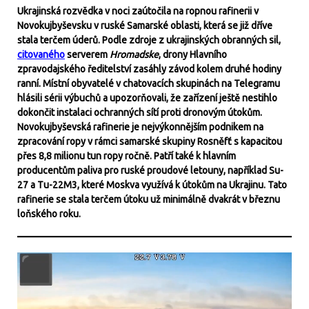
Ukrajinská rozvědka v noci zaútočila na ropnou rafinerii v
Novokujbyševsku v ruské Samarské oblasti, která se již dříve
stala terčem úderů. Podle zdroje z ukrajinských obranných sil,
citovaného
serverem
Hromadske
, drony Hlavního
zpravodajského ředitelství zasáhly závod kolem druhé hodiny
ranní. Místní obyvatelé v chatovacích skupinách na Telegramu
hlásili sérii výbuchů a upozorňovali, že zařízení ještě nestihlo
dokončit instalaci ochranných sítí proti dronovým útokům.
Novokujbyševská rafinerie je nejvýkonnějším podnikem na
zpracování ropy v rámci samarské skupiny Rosněfť s kapacitou
přes 8,8 milionu tun ropy ročně. Patří také k hlavním
producentům paliva pro ruské proudové letouny, například Su-
27 a Tu-22M3, které Moskva využívá k útokům na Ukrajinu. Tato
rafinerie se stala terčem útoku už minimálně dvakrát v březnu
loňského roku.