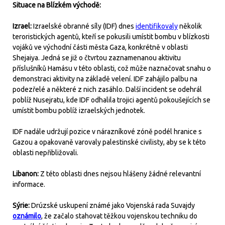
Situace na Blízkém východě:
Izrael:
Izraelské obranné síly (IDF) dnes
identifikovaly
několik
teroristických agentů, kteří se pokusili umístit bombu v blízkosti
vojáků ve východní části města Gaza, konkrétně v oblasti
Shejaiya. Jedná se již o čtvrtou zaznamenanou aktivitu
příslušníků Hamásu v této oblasti, což může naznačovat snahu o
demonstraci aktivity na základě velení. IDF zahájilo palbu na
podezřelé a některé z nich zasáhlo. Další incident se odehrál
poblíž Nusejratu, kde IDF odhalila trojici agentů pokoušejících se
umístit bombu poblíž izraelských jednotek.
IDF nadále udržují pozice v nárazníkové zóně podél hranice s
Gazou a opakovaně varovaly palestinské civilisty, aby se k této
oblasti nepřibližovali.
Libanon:
Z této oblasti dnes nejsou hlášeny žádné relevantní
informace.
Sýrie:
Drúzské uskupení známé jako Vojenská rada Suvajdy
oznámilo
, že začalo stahovat těžkou vojenskou techniku do