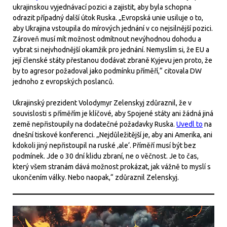
ukrajinskou vyjednávací pozici a zajistit, aby byla schopna
odrazit případný další útok Ruska. „Evropská unie usiluje o to,
aby Ukrajina vstoupila do mírových jednání v co nejsilnější pozici.
Zároveň musí mít možnost odmítnout nevýhodnou dohodu a
vybrat si nejvhodnější okamžik pro jednání. Nemyslím si, že EU a
její členské státy přestanou dodávat zbraně Kyjevu jen proto, že
by to agresor požadoval jako podmínku příměří,“ citovala DW
jednoho z evropských poslanců.
Ukrajinský prezident Volodymyr Zelenskyj zdůraznil, že v
souvislosti s příměřím je klíčové, aby Spojené státy ani žádná jiná
země nepřistoupily na dodatečné požadavky Ruska.
Uvedl to
na
dnešní tiskové konferenci. „Nejdůležitější je, aby ani Amerika, ani
kdokoli jiný nepřistoupil na ruské ‚ale‘. Příměří musí být bez
podmínek. Jde o 30 dní klidu zbraní, ne o věčnost. Je to čas,
který všem stranám dává možnost prokázat, jak vážně to myslí s
ukončením války. Nebo naopak,“ zdůraznil Zelenskyj.