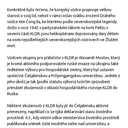
Konkrétně bylo řečeno, že korejský vůdce projevuje velkou
starost o svůj lid, neboť v rámci oslav svátku zrození Drahého
vůdce Kim Čong Ila, ke kterému podle severokorejské legendy
došlo v roce 1942 v partyzánském táboře na hoře Pektu v
severní části KLDR, jsou helikoptérami dopravovány dary dětem
na osmi nejodlehlejších severokorejských ostrovech ve Žlutém
moři.
Vůdcem skupiny pro přátelství s KLDR je Alexandr Mostov, který
je kromě aktivního podporovatele ruské invaze na Ukrajinu také
ředitelem Výboru pro hospodářské změny, který byl ustaven
společně Čeljabinskou a Pchjongjangskou univerzitou. Jedním z
jeho úkolů je tak (podle statutu výboru) tvůrčím způsobem
přenášet zkušenosti v oblasti hospodářského rozvoje KLDR do
Ruska.
Některé zkušenosti z KLDR byly již do Čeljabinsku aktivně
přeneseny, například co se týká deklarování stavu životního
prostředí. 4.3., kdy místní odbor ministerstva životního prostředí
publikovala snímek čistě modrého nebe nad univerzitou, a