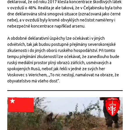
deklaroval, že od roku 2017 klesla koncentrace škodlivých látek
v ovzduší o 48%. Realita je ale taková, že v Čeljabinsku byla toho
dne deklarována silná smogová situace (označovaná jako černé
nebe), a v ovzduší byly kromě obvyklých nečistot naměřeny i
nebezpečné koncentrace například arsenu.
A obdobné deklarativní úspěchy lze očekávat i v jiných
odvětvích, tak jak budou postupně přejímány severokorejské
zkušenosti i do jiných oborů ruského hospodářství. Při tomto
tempu přejímání zkušeností lze očekávat, že zanedlouho bude
ruský mediální prostor plný obrazů zářících, usměvavých a
spokojených Rusů, neboť jak řekli v jedné ze svých her
Voskovec s Werichem, „To nic nestojí, namalovat na obraze, že
obyvatelstvo má všeho dost“.