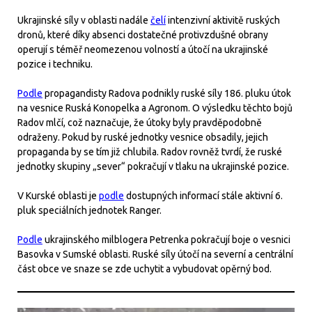
Ukrajinské síly v oblasti nadále
čelí
intenzivní aktivitě ruských
dronů, které díky absenci dostatečné protivzdušné obrany
operují s téměř neomezenou volností a útočí na ukrajinské
pozice i techniku.
Podle
propagandisty Radova podnikly ruské síly 186. pluku útok
na vesnice Ruská Konopelka a Agronom. O výsledku těchto bojů
Radov mlčí, což naznačuje, že útoky byly pravděpodobně
odraženy. Pokud by ruské jednotky vesnice obsadily, jejich
propaganda by se tím již chlubila. Radov rovněž tvrdí, že ruské
jednotky skupiny „sever“ pokračují v tlaku na ukrajinské pozice.
V Kurské oblasti je
podle
dostupných informací stále aktivní 6.
pluk speciálních jednotek Ranger.
Podle
ukrajinského milblogera Petrenka pokračují boje o vesnici
Basovka v Sumské oblasti. Ruské síly útočí na severní a centrální
část obce ve snaze se zde uchytit a vybudovat opěrný bod.