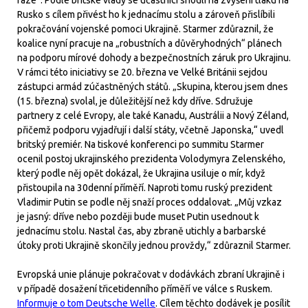
fáze“. Podle britské vlády se účastníci shodli na zvýšení tlaku na
Rusko s cílem přivést ho k jednacímu stolu a zároveň přislíbili
pokračování vojenské pomoci Ukrajině. Starmer zdůraznil, že
koalice nyní pracuje na „robustních a důvěryhodných“ plánech
na podporu mírové dohody a bezpečnostních záruk pro Ukrajinu.
V rámci této iniciativy se 20. března ve Velké Británii sejdou
zástupci armád zúčastněných států. „Skupina, kterou jsem dnes
(15. března) svolal, je důležitější než kdy dříve. Sdružuje
partnery z celé Evropy, ale také Kanadu, Austrálii a Nový Zéland,
přičemž podporu vyjadřují i další státy, včetně Japonska,“ uvedl
britský premiér. Na tiskové konferenci po summitu Starmer
ocenil postoj ukrajinského prezidenta Volodymyra Zelenského,
který podle něj opět dokázal, že Ukrajina usiluje o mír, když
přistoupila na 30denní příměří. Naproti tomu ruský prezident
Vladimir Putin se podle něj snaží proces oddalovat. „Můj vzkaz
je jasný: dříve nebo později bude muset Putin usednout k
jednacímu stolu. Nastal čas, aby zbraně utichly a barbarské
útoky proti Ukrajině skončily jednou provždy,“ zdůraznil Starmer.
Evropská unie plánuje pokračovat v dodávkách zbraní Ukrajině i
v případě dosažení třicetidenního příměří ve válce s Ruskem.
Informuje o tom Deutsche Welle
. Cílem těchto dodávek je posílit