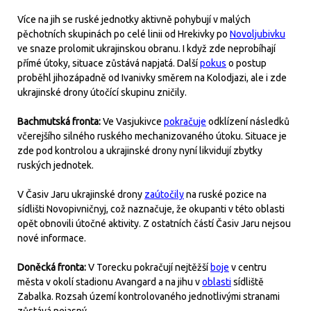
Více na jih se ruské jednotky aktivně pohybují v malých
pěchotních skupinách po celé linii od Hrekivky po
Novoljubivku
ve snaze prolomit ukrajinskou obranu. I když zde neprobíhají
přímé útoky, situace zůstává napjatá. Další
pokus
o postup
proběhl jihozápadně od Ivanivky směrem na Kolodjazi, ale i zde
ukrajinské drony útočící skupinu zničily.
Bachmutská fronta:
Ve Vasjukivce
pokračuje
odklízení následků
včerejšího silného ruského mechanizovaného útoku. Situace je
zde pod kontrolou a ukrajinské drony nyní likvidují zbytky
ruských jednotek.
V Časiv Jaru ukrajinské drony
zaútočily
na ruské pozice na
sídlišti Novopivničnyj, což naznačuje, že okupanti v této oblasti
opět obnovili útočné aktivity. Z ostatních částí Časiv Jaru nejsou
nové informace.
Doněcká fronta:
V Torecku pokračují nejtěžší
boje
v centru
města v okolí stadionu Avangard a na jihu v
oblasti
sídliště
Zabalka. Rozsah území kontrolovaného jednotlivými stranami
zůstává nejasný.