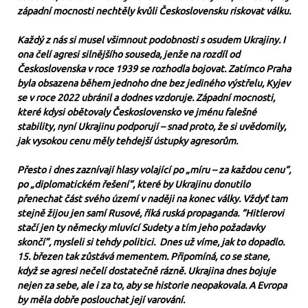
západní mocnosti nechtěly kvůli Československu riskovat válku.
Každý z nás si musel všimnout podobnosti s osudem Ukrajiny. I
ona čelí agresi silnějšího souseda, jenže na rozdíl od
Československa v roce 1939 se rozhodla bojovat. Zatímco Praha
byla obsazena během jednoho dne bez jediného výstřelu, Kyjev
se v roce 2022 ubránil a dodnes vzdoruje. Západní mocnosti,
které kdysi obětovaly Československo ve jménu falešné
stability, nyní Ukrajinu podporují – snad proto, že si uvědomily,
jak vysokou cenu měly tehdejší ústupky agresorům.
Přesto i dnes zaznívají hlasy volající po „míru – za každou cenu“,
po „diplomatickém řešení“, které by Ukrajinu donutilo
přenechat část svého území v naději na konec války. Vždyť tam
stejně žijou jen samí Rusové, říká ruská propaganda. “Hitlerovi
stačí jen ty německy mluvící Sudety a tím jeho požadavky
skončí”, mysleli si tehdy politici. Dnes už víme, jak to dopadlo.
15. březen tak zůstává mementem. Připomíná, co se stane,
když se agresi nečelí dostatečně rázně. Ukrajina dnes bojuje
nejen za sebe, ale i za to, aby se historie neopakovala. A Evropa
by měla dobře poslouchat její varování.