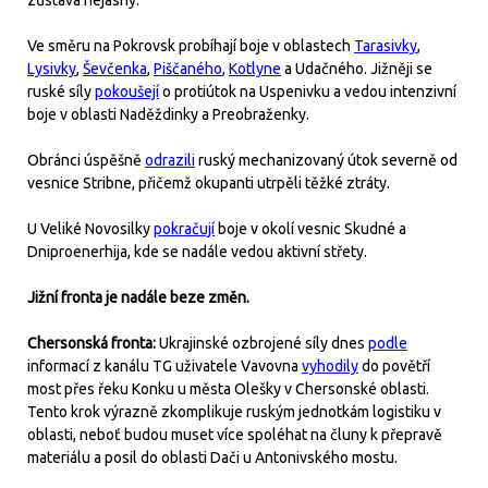
Ve směru na Pokrovsk probíhají boje v oblastech
Tarasivky
,
Lysivky
,
Ševčenka
,
Piščaného
,
Kotlyne
a Udačného. Jižněji se
ruské síly
pokoušejí
o protiútok na Uspenivku a vedou intenzivní
boje v oblasti Naděždinky a Preobraženky.
Obránci úspěšně
odrazili
ruský mechanizovaný útok severně od
vesnice Stribne, přičemž okupanti utrpěli těžké ztráty.
U Veliké Novosilky
pokračují
boje v okolí vesnic Skudné a
Dniproenerhija, kde se nadále vedou aktivní střety.
Jižní fronta je nadále beze změn.
Chersonská fronta:
Ukrajinské ozbrojené síly dnes
podle
informací z kanálu TG uživatele Vavovna
vyhodily
do povětří
most přes řeku Konku u města Olešky v Chersonské oblasti.
Tento krok výrazně zkomplikuje ruským jednotkám logistiku v
oblasti, neboť budou muset více spoléhat na čluny k přepravě
materiálu a posil do oblasti Dači u Antonivského mostu.