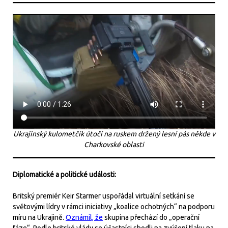
Ukrajinský kulometčík útočí na ruskem držený lesní pás někde v
Charkovské oblasti
Diplomatické a politické události:
Britský premiér Keir Starmer uspořádal virtuální setkání se
světovými lídry v rámci iniciativy „koalice ochotných“ na podporu
míru na Ukrajině.
Oznámil, že
skupina přechází do „operační