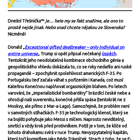
Dnešní Třešnička™
je… hele my se fakt snažíme, ale ono to
prostě nejde jinak. Nebo snad chcete nějakou ze Slovenska?
Nicméně!
Donald
„
Exceptional gifted dealbreaker – only individual on
entire universe
„
Trump si opět připsal nečekaný
úspěch
.
Tentokrát jeho neodolatelná kombinace obchodního génia a
geopolitického vhledu dokázala to, co se roky nedařilo ani ruské
propagandě – zpochybnit spolehlivost amerických F-35. Po
Portugalsku teď začala váhat s pořízením i Kanada, což musí
Kateřinu Konečnou naplňovat orgasmickým blahem. Po letech
varování, že „imperialistické bombardéry“ brázdící české nebe a
ohrožují naši suverenitu, konečně přišla spása (tentokrát ne z
Moskvy, ale přímo z Mar-a-Lago). Samozřejmě, že problém není
v samotných stíhačkách. F-35 je technologický klenot, který se
na bojišti pohybuje jako Messi s míčem. Naprosto neviditelný,
smrtící a vždy krok před protivníkem. Potíž je v tom, že klíče od
tohoto drahokamu svírá v ruce Trump. Nevyzpytatelný kapitán,
který točí kormidlem jako Béda Trávníček. Strach z toho, že se F-