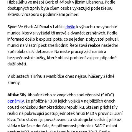
Hizballáhu ve městě Borž el-Mlouk v jižním Libanonu. Podle
dostupných zpráv byla cílem osoba vykazující podezřelou
aktivitu v rozporu s podmínkami příměří.
Sýrie:
Ve čtvrti Al-Rimal v Latákii
došlo
k výbuchu nevybuchlé
munice, který si vyžádal tři mrtvé a dvanáct zraněných. Podle
informací došlo k explozi poté, co se jeden z obyvatel pokusil
munici na vlastní pěst zneškodnit. Řetězová reakce následně
způsobila další detonace. Na místě pracují záchranáři a
bezpečnostní složky, které oblast prohledávají pro případné
další oběti.
V oblastech Tišrínu a Manbídže dnes nejsou hlášeny žádné
změny.
Afrika:
Síly Jihoafrického rozvojového společenství (SADC)
oznámily
, že přibližně 1300 jejich vojáků v nejbližších dnech
opustí Konžskou demokratickou republiku. Stažení přichází v
reakci na pokračující postup jednotek hnutí M23 v provincii Jižní
Kivu. Toto stažení je považováno za strategické selhání, jelikož
vláda v Kinšase doufala, že přítomnost jednotek SADC oslabí
postup M23, podobně jako tomu bylo v roce 2013. Podle