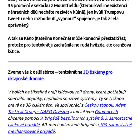
35 promění v sekačku z Mountfieldu (kterou kvůli neexistenci
náhradních dílů necháte rezivět v kůlně), jen kvůli Trumpovu
tweetu nebo rozhodnutí „vypnout“ spojence, je tak zcela
oprávněný.
A tak se KáKo (Kateřina Konečná) může konečně přestat třást,
protože pro tentokrát ji zachránila ne rudá hvězda, ale oranžová
kštice.
Zveme vás k další sbírce – tentokrát na
3D tiskárny pro
ukrajinské dronaře
.
V bojích na Ukrajině hrají klíčovou roli drony, které potřebují
speciální doplňky, například shozové systémy. Ty se tisknou
právě na 3D tiskárnách. Ve spolupráci s
Českou stopou
,
Adam
Tactical Group – NAFO Division
a iniciativou
Gnomotech
chceme pomoci
9. brigádě bezpilotních systémů
,
3. samostatné
tankové brigádě
, 60. mechanizované brigádě a
100. samostatné
mechanizované brigádě
.