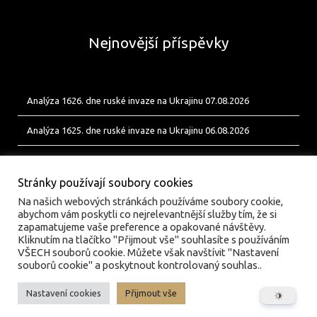
Nejnovější příspěvky
Analýza 1626. dne ruské invaze na Ukrajinu 07.08.2026
Analýza 1625. dne ruské invaze na Ukrajinu 06.08.2026
Analýza 1624. dne ruské invaze na Ukrajinu 05.08.2026
Stránky používají soubory cookies
Na našich webových stránkách používáme soubory cookie,
abychom vám poskytli co nejrelevantnější služby tím, že si
zapamatujeme vaše preference a opakované návštěvy.
Kliknutím na tlačítko "Přijmout vše" souhlasíte s používáním
VŠECH souborů cookie. Můžete však navštívit "Nastavení
souborů cookie" a poskytnout kontrolovaný souhlas..
Nastavení cookies
Přijmout vše
© valka.online | Vydavatel: Jan Tofl, Plzeň | ISSN 3029-
6420