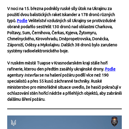
V noci na 15. března podnikly ruské síly útok na Ukrajinu za
použití dvou balistických raket Iskander a 178 dronů různých
typů.
Podle
Velitelství vzdušných sil Ukrajiny se protivzdušné
obraně podařilo sestřelit 130 dronů nad oblastmi Charkova,
Poltavy, Sum, Černihova, Čerkas, Kyjeva, Žytomyru,
Chmelnyckého, Kirovohradu, Dněpropetrovska, Doněcka,
Záporoží, Oděsy a Mykolajivu. Dalších 38 dronů bylo zarušeno
systémy radioelektronického boje.
V ruském městě Tuapse v Krasnodarském kraji stále hoří
rafinerie, kterou den předtím zasáhly ukrajinské drony.
Podle
agentury
Interfax
se na hašení požáru podílí více než 190
specialistů a přes 55 kusů záchranné techniky. Ruské
ministerstvo pro mimořádné situace uvedlo, že hasiči pokračují v
ochlazování stěn hořící nádrže a přilehlých objektů, aby zabránili
dalšímu šíření požáru.