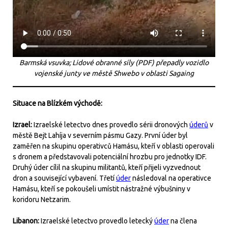
Barmská vsuvka; Lidové obranné síly (PDF) přepadly vozidlo
vojenské junty ve městě Shwebo v oblasti Sagaing
Situace na Blízkém východě:
Izrael:
Izraelské letectvo dnes provedlo sérii dronových
úderů
v
městě Bejt Lahíja v severním pásmu Gazy. První úder byl
zaměřen na skupinu operativců Hamásu, kteří v oblasti operovali
s dronem a představovali potenciální hrozbu pro jednotky IDF.
Druhý úder cílil na skupinu militantů, kteří přijeli vyzvednout
dron a související vybavení. Třetí
úder
následoval na operativce
Hamásu, kteří se pokoušeli umístit nástražné výbušniny v
koridoru Netzarim.
Libanon:
Izraelské letectvo provedlo letecký
úder
na člena