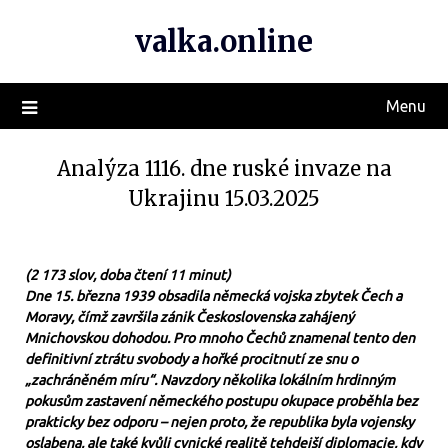
valka.online
Menu
Analýza 1116. dne ruské invaze na
Ukrajinu 15.03.2025
(2 173 slov, doba čtení 11 minut)
Dne 15. března 1939 obsadila německá vojska zbytek Čech a
Moravy, čímž završila zánik Československa zahájený
Mnichovskou dohodou. Pro mnoho Čechů znamenal tento den
definitivní ztrátu svobody a hořké procitnutí ze snu o
„zachráněném míru“. Navzdory několika lokálním hrdinným
pokusům zastavení německého postupu okupace proběhla bez
prakticky bez odporu – nejen proto, že republika byla vojensky
oslabena, ale také kvůli cynické realitě tehdejší diplomacie, kdy