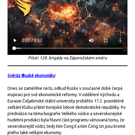
Piloti 128. brigády na Záporožském směru
Svéráz ®uské ekonomiky
:
Dnes se zaměříme na to, odkud Rusko v současné době čerpá
inspiraci pro své ekonomické reformy. V oddělení Východu a
Eurasie Čeljabinské státní univerzity proběhlo 17.2. pravidelné
setkání Klubu přátel Korejské lidově demokratické republiky. Po
přednášce na téma biografie Velkého vůdce a severokorejské
hudební produkci byla hlavní část programu věnovaná tomu, že
severokorejští vůdci, tedy Kim Čong Il a Kim Čong Un jsou kromě
jiného také velkými ekonomy.