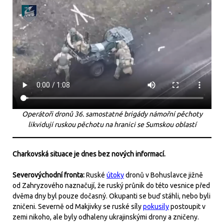
Operátoři dronů 36. samostatné brigády námořní pěchoty
likvidují ruskou pěchotu na hranici se Sumskou oblastí
Charkovská situace je dnes bez nových informací.
Severovýchodní fronta:
Ruské
útoky
dronů v Bohuslavce jižně
od Zahryzového naznačují, že ruský průnik do této vesnice před
dvěma dny byl pouze dočasný. Okupanti se buď stáhli, nebo byli
zničeni. Severně od Makjivky se ruské síly
pokusily
postoupit v
zemi nikoho, ale byly odhaleny ukrajinskými drony a zničeny.