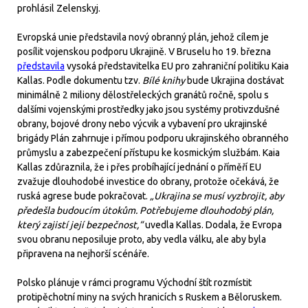
prohlásil Zelenskyj.
Evropská unie představila nový obranný plán, jehož cílem je
posílit vojenskou podporu Ukrajině. V Bruselu ho 19. března
představila
vysoká představitelka EU pro zahraniční politiku Kaia
Kallas. Podle dokumentu tzv.
Bílé knihy
bude Ukrajina dostávat
minimálně 2 miliony dělostřeleckých granátů ročně, spolu s
dalšími vojenskými prostředky jako jsou systémy protivzdušné
obrany, bojové drony nebo výcvik a vybavení pro ukrajinské
brigády Plán zahrnuje i přímou podporu ukrajinského obranného
průmyslu a zabezpečení přístupu ke kosmickým službám. Kaia
Kallas zdůraznila, že i přes probíhající jednání o příměří EU
zvažuje dlouhodobé investice do obrany, protože očekává, že
ruská agrese bude pokračovat.
„Ukrajina se musí vyzbrojit, aby
předešla budoucím útokům. Potřebujeme dlouhodobý plán,
který zajistí její bezpečnost,“
uvedla Kallas. Dodala, že Evropa
svou obranu neposiluje proto, aby vedla válku, ale aby byla
připravena na nejhorší scénáře.
Polsko plánuje v rámci programu Východní štít rozmístit
protipěchotní miny na svých hranicích s Ruskem a Běloruskem.