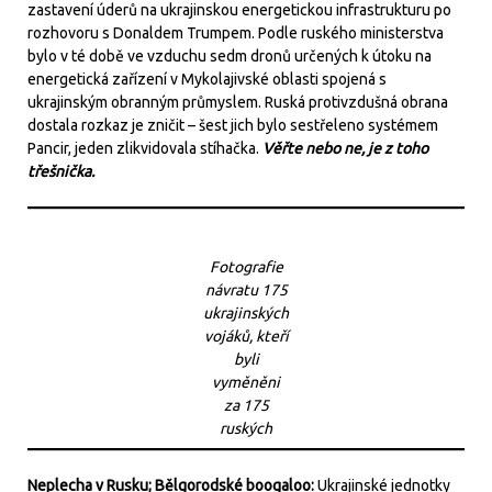
zastavení úderů na ukrajinskou energetickou infrastrukturu po
rozhovoru s Donaldem Trumpem. Podle ruského ministerstva
bylo v té době ve vzduchu sedm dronů určených k útoku na
energetická zařízení v Mykolajivské oblasti spojená s
ukrajinským obranným průmyslem. Ruská protivzdušná obrana
dostala rozkaz je zničit – šest jich bylo sestřeleno systémem
Pancir, jeden zlikvidovala stíhačka.
Věřte nebo ne, je z toho
třešnička.
Fotografie
návratu 175
ukrajinských
vojáků, kteří
byli
vyměněni
za 175
ruských
Neplecha v Rusku; Bělgorodské boogaloo:
Ukrajinské jednotky