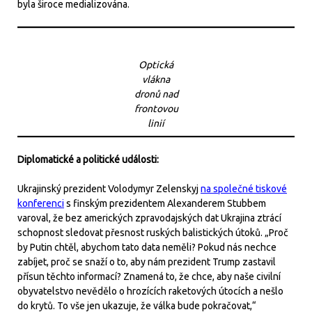
byla široce medializována.
Optická
vlákna
dronů nad
frontovou
linií
Diplomatické a politické události:
Ukrajinský prezident Volodymyr Zelenskyj
na společné tiskové
konferenci
s finským prezidentem Alexanderem Stubbem
varoval, že bez amerických zpravodajských dat Ukrajina ztrácí
schopnost sledovat přesnost ruských balistických útoků. „Proč
by Putin chtěl, abychom tato data neměli? Pokud nás nechce
zabíjet, proč se snaží o to, aby nám prezident Trump zastavil
přísun těchto informací? Znamená to, že chce, aby naše civilní
obyvatelstvo nevědělo o hrozících raketových útocích a nešlo
do krytů. To vše jen ukazuje, že válka bude pokračovat,“