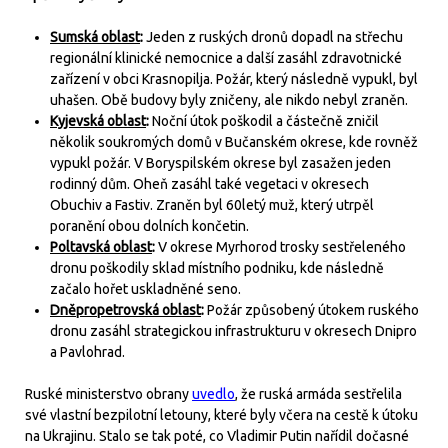
Sumská oblast
:
Jeden z ruských dronů dopadl na střechu
regionální klinické nemocnice a další zasáhl zdravotnické
zařízení v obci Krasnopilja. Požár, který následně vypukl, byl
uhašen. Obě budovy byly zničeny, ale nikdo nebyl zraněn.
Kyjevská oblast
:
Noční útok poškodil a částečně zničil
několik soukromých domů v Bučanském okrese, kde rovněž
vypukl požár. V Boryspilském okrese byl zasažen jeden
rodinný dům. Oheň zasáhl také vegetaci v okresech
Obuchiv a Fastiv. Zraněn byl 60letý muž, který utrpěl
poranění obou dolních končetin.
Poltavská oblast
:
V okrese Myrhorod trosky sestřeleného
dronu poškodily sklad místního podniku, kde následně
začalo hořet uskladněné seno.
Dněpropetrovská oblast
:
Požár způsobený útokem ruského
dronu zasáhl strategickou infrastrukturu v okresech Dnipro
a Pavlohrad.
Ruské ministerstvo obrany
uvedlo
, že ruská armáda sestřelila
své vlastní bezpilotní letouny, které byly včera na cestě k útoku
na Ukrajinu. Stalo se tak poté, co Vladimir Putin nařídil dočasné