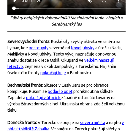
Záběry belgických dobrovolníků Mezinárodní legie v bojích o
Serebrjanský les
Severovýchodní fronta:
Ruské síly zvýšily aktivitu ve směru na
Lyman, kde
postoupily
severně od
Novoljubivky
a útočí u Nadiji,
Makijivky a Novoljubivky. Tento vývoj naznačuje obnovenou
snahu dostat se k řece Oskil. Okupanti ve
velkém nasazují
letectvo
, zejména v okolí Jampolivky a Toreského. Na jižním
úseku této fronty
pokračují boje
o Bilohorivku.
Bachmutská fronta:
Situace v Časiv Jaru se pro obránce
komplikuje. Rusům se
podařilo opět
proniknout na sídliště
Západní a
pokračují v útocích
západně od areálu továrny na
výrobu žáruvzdorných cihel. Ukrajinská obrana zde čelí velkému
tlaku.
Doněcká fronta:
V Torecku se bojuje na
severu města
a na jihu
v
oblasti sídliště Zabalka
. Ve směru na Toreck pokračují střety o