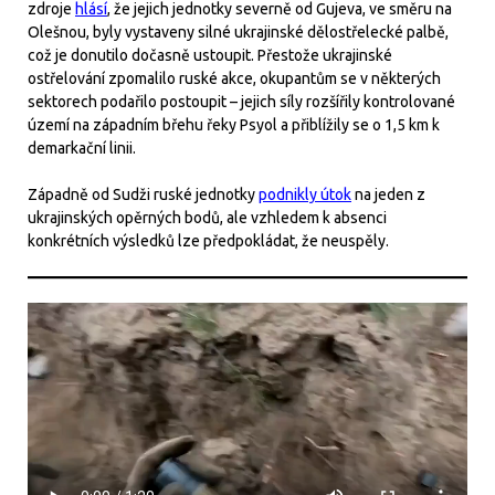
zdroje
hlásí
, že jejich jednotky severně od Gujeva, ve směru na
Olešnou, byly vystaveny silné ukrajinské dělostřelecké palbě,
což je donutilo dočasně ustoupit. Přestože ukrajinské
ostřelování zpomalilo ruské akce, okupantům se v některých
sektorech podařilo postoupit – jejich síly rozšířily kontrolované
území na západním břehu řeky Psyol a přiblížily se o 1,5 km k
demarkační linii.
Západně od Sudži ruské jednotky
podnikly útok
na jeden z
ukrajinských opěrných bodů, ale vzhledem k absenci
konkrétních výsledků lze předpokládat, že neuspěly.