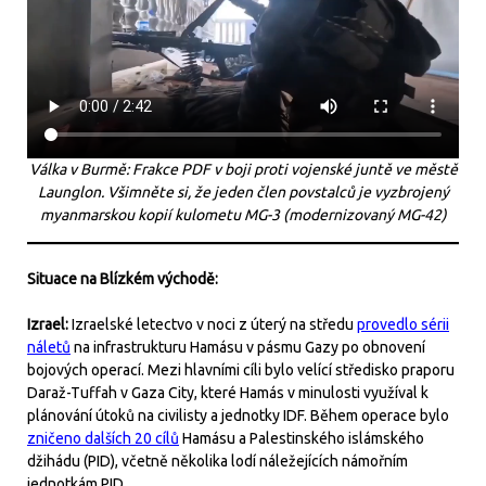
Válka v Burmě: Frakce PDF v boji proti vojenské juntě ve městě
Launglon. Všimněte si, že jeden člen povstalců je vyzbrojený
myanmarskou kopií kulometu MG-3 (modernizovaný MG-42)
Situace na Blízkém východě:
Izrael:
Izraelské letectvo v noci z úterý na středu
provedlo sérii
náletů
na infrastrukturu Hamásu v pásmu Gazy po obnovení
bojových operací. Mezi hlavními cíli bylo velící středisko praporu
Daraž-Tuffah v Gaza City, které Hamás v minulosti využíval k
plánování útoků na civilisty a jednotky IDF. Během operace bylo
zničeno dalších 20 cílů
Hamásu a Palestinského islámského
džihádu (PID), včetně několika lodí náležejících námořním
jednotkám PID.