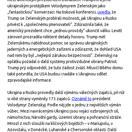
ukrajinským protějškem Volodymyrem Zelenským jako
„fantastickou“ konverzaci. Na tiskové konferenci,
uvedla
, že
Trump se Zelenským probírali možnosti, jak Ukrajinu a Rusko
přivést k „společnému jmenovateli“. Zdůraznila také, že
americký prezident chce „jednou provždy“ ukončit válku. Levitt
zároveň prozradila některé detaily hovoru. Trump měl
Zelenskému nabídnout pomoc se správou ukrajinských
jaderných a energetických zařízení a zdůraznit, že dohled USA
nad nimi by byl „nejlepší zárukou bezpečnosti“. Zelenskyj na
oplátku požádal o další systémy protivzdušné obrany Patriot.
Trump prý odpověděl, že tuto žádost zváží. Mluvčí Bílého domu
také potvrdila, že USA budou i nadále s Ukrajinou sdílet
zpravodajské informace.
Ukrajina a Rusko provedly další výměnu válečných zajatců, při níž
si obě strany vyměnily 175 zajatců.
Oznámil to
prezident
Volodymyr Zelenskyj. Podle něj jde o jednu z největších výměn
vůbec. Mezi navrácenými Ukrajinci jsou vojáci ozbrojených sil,
námořnictva, Národní gardy, územní obrany a pohraniční stráže.
Mnozí z nich sloužili na klíčových bojištích – v Mariupolu, v
Azovstalu, v Doněcké, Luhanské a Chersonské oblasti. Další