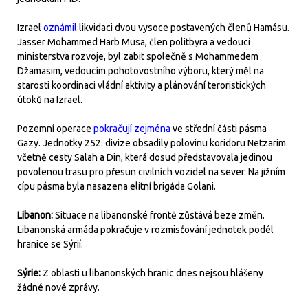
Izrael
oznámil
likvidaci dvou vysoce postavených členů Hamásu.
Jasser Mohammed Harb Musa, člen politbyra a vedoucí
ministerstva rozvoje, byl zabit společně s Mohammedem
Džamasim, vedoucím pohotovostního výboru, který měl na
starosti koordinaci vládní aktivity a plánování teroristických
útoků na Izrael.
Pozemní operace
pokračují zejména
ve střední části pásma
Gazy. Jednotky 252. divize obsadily polovinu koridoru Netzarim
včetně cesty Salah a Din, která dosud představovala jedinou
povolenou trasu pro přesun civilních vozidel na sever. Na jižním
cípu pásma byla nasazena elitní brigáda Golani.
Libanon:
Situace na libanonské frontě zůstává beze změn.
Libanonská armáda pokračuje v rozmisťování jednotek podél
hranice se Sýrií.
Sýrie:
Z oblasti u libanonských hranic dnes nejsou hlášeny
žádné nové zprávy.