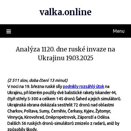
valka.online
Menu
Analýza 1120. dne ruské invaze na
Ukrajinu 19.03.2025
(2 511 slov, doba čtení 13 minut)
V noci na 19. března ruské síly
podnikly rozsáhlý útok
na
Ukrajinu, při kterém použily dvě balistické rakety Iskander-M,
čtyři střely S-300 a celkem 145 dronů Šahed a jejich simulátorů.
Ukrajinská obrana dokázala sestřelit 72 dronů nad oblastmi
Charkov, Poltava, Sumy, Černihiv, Čerkasy, Kyjev, Žytomyr,
Vinnycja, Kirovohrad, Dněpropetrovsk, Záporoží a Oděsa.
Dalších 56 ruských dronů-simulátorů zmizelo z radarů, aniž by
způsobily škody.