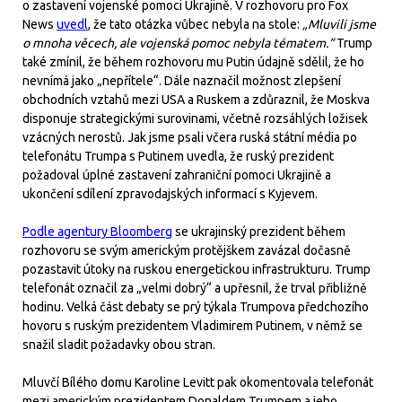
o zastavení vojenské pomoci Ukrajině. V rozhovoru pro Fox
News
uvedl
, že tato otázka vůbec nebyla na stole:
„Mluvili jsme
o mnoha věcech, ale vojenská pomoc nebyla tématem.“
Trump
také zmínil, že během rozhovoru mu Putin údajně sdělil, že ho
nevnímá jako „nepřítele“. Dále naznačil možnost zlepšení
obchodních vztahů mezi USA a Ruskem a zdůraznil, že Moskva
disponuje strategickými surovinami, včetně rozsáhlých ložisek
vzácných nerostů. Jak jsme psali včera ruská státní média po
telefonátu Trumpa s Putinem uvedla, že ruský prezident
požadoval úplné zastavení zahraniční pomoci Ukrajině a
ukončení sdílení zpravodajských informací s Kyjevem.
Podle agentury Bloomberg
se ukrajinský prezident během
rozhovoru se svým americkým protějškem zavázal dočasně
pozastavit útoky na ruskou energetickou infrastrukturu. Trump
telefonát označil za „velmi dobrý“ a upřesnil, že trval přibližně
hodinu. Velká část debaty se prý týkala Trumpova předchozího
hovoru s ruským prezidentem Vladimirem Putinem, v němž se
snažil sladit požadavky obou stran.
Mluvčí Bílého domu Karoline Levitt pak okomentovala telefonát
mezi americkým prezidentem Donaldem Trumpem a jeho