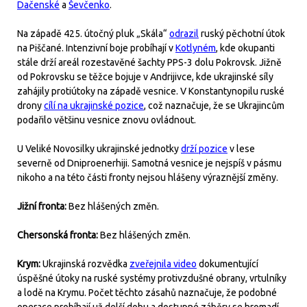
Dačenské
a
Ševčenko
.
Na západě 425. útočný pluk „Skála“
odrazil
ruský pěchotní útok
na Piščané. Intenzivní boje probíhají v
Kotlyném
, kde okupanti
stále drží areál rozestavěné šachty PPS-3 dolu Pokrovsk. Jižně
od Pokrovsku se těžce bojuje v Andrijivce, kde ukrajinské síly
zahájily protiútoky na západě vesnice. V Konstantynopilu ruské
drony
cílí na ukrajinské pozice
, což naznačuje, že se Ukrajincům
podařilo většinu vesnice znovu ovládnout.
U Veliké Novosilky ukrajinské jednotky
drží pozice
v lese
severně od Dniproenerhiji. Samotná vesnice je nejspíš v pásmu
nikoho a na této části fronty nejsou hlášeny výraznější změny.
Jižní fronta:
Bez hlášených změn.
Chersonská fronta:
Bez hlášených změn.
Krym:
Ukrajinská rozvědka
zveřejnila video
dokumentující
úspěšné útoky na ruské systémy protivzdušné obrany, vrtulníky
a lodě na Krymu. Počet těchto zásahů naznačuje, že podobné
operace probíhají už delší dobu a dostupné záběry se hromadí.