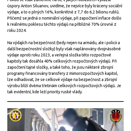
úspory Anton Siluanov, uvidíme, že nejvíce byly kráceny sociální
výdaje, a to o plných 16%, konkrétně z 7,7 do 6,2 bilionu rublů.
Přičemž se jedná o nominální výdaje, při započtení inflace došlo
k reálnému poklesu těchto výdajů na přibližně 70% úrovně z
roku 2024.
Na výdajích na bezpečnost (tedy nejen na armádu, ale i policii a
další bezpečnostní složky) byly však naplánovány dvojnásobné
výdaje oproti roku 2023, a veřejná složka této rozpočtové
kapitoly tak dosáhla 40% celkových rozpočtových výdajů. Při
započtení tajné složky, a také toho, že jsou některé zbrojní
programy financovány transfery z mimorozpočtových kapitol,
lze odhadovat, že se celkové výdaje na bezpečnost a zbrojní
výrobu blíží dvěma třetinám celkových rozpočtových výdajů. Je
tak evidentní, kde leží priority ruské vlády.