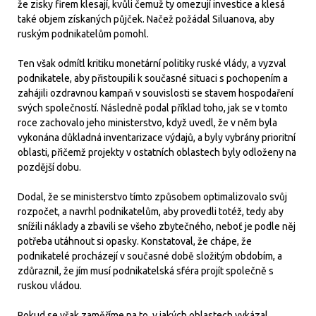
že zisky firem klesají, kvůli čemuž ty omezují investice a klesá
také objem získaných půjček. Načež požádal Siluanova, aby
ruským podnikatelům pomohl.
Ten však odmítl kritiku monetární politiky ruské vlády, a vyzval
podnikatele, aby přistoupili k současné situaci s pochopením a
zahájili ozdravnou kampaň v souvislosti se stavem hospodaření
svých společností. Následně podal příklad toho, jak se v tomto
roce zachovalo jeho ministerstvo, když uvedl, že v něm byla
vykonána důkladná inventarizace výdajů, a byly vybrány prioritní
oblasti, přičemž projekty v ostatních oblastech byly odloženy na
pozdější dobu.
Dodal, že se ministerstvo tímto způsobem optimalizovalo svůj
rozpočet, a navrhl podnikatelům, aby provedli totéž, tedy aby
snížili náklady a zbavili se všeho zbytečného, neboť je podle něj
potřeba utáhnout si opasky. Konstatoval, že chápe, že
podnikatelé procházejí v současné době složitým obdobím, a
zdůraznil, že jím musí podnikatelská sféra projít společně s
ruskou vládou.
Pokud se však zaměříme na to, v jakých oblastech vykázal