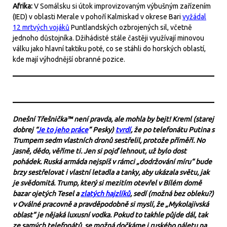
Afrika:
V Somálsku si útok improvizovaným výbušným zařízením
(IED) v oblasti Merale v pohoří Kalmiskad v okrese Bari
vyžádal
12 mrtvých vojáků
Puntlandských ozbrojených sil, včetně
jednoho důstojníka. Džihádisté stále častěji využívají minovou
válku jako hlavní taktiku poté, co se stáhli do horských oblastí,
kde mají výhodnější obranné pozice.
Dnešní Třešnička™ není pravda, ale mohla by bejt! Kreml (starej
dobrej “
Je to jeho práce
” Pesky)
tvrdí
, že po telefonátu Putina s
Trumpem sedm vlastních dronů sestřelil, protože příměří. No
jasně, dědo, věříme ti. Jen si pojď lehnout, už bylo dost
pohádek. Ruská armáda nejspíš v rámci „dodržování míru“ bude
brzy sestřelovat i vlastní letadla a tanky, aby ukázala světu, jak
je svědomitá. Trump, který si mezitím otevřel v Bílém domě
bazar ojetých Tesel a
zlatých hajzlíků
, sedí (možná bez obleku?)
v Oválné pracovně a pravděpodobně si myslí, že „Mykolajivská
oblast“ je nějaká luxusní vodka. Pokud to takhle půjde dál, tak
ze samých telefonátů, se možná dočkáme i ruského náletu na