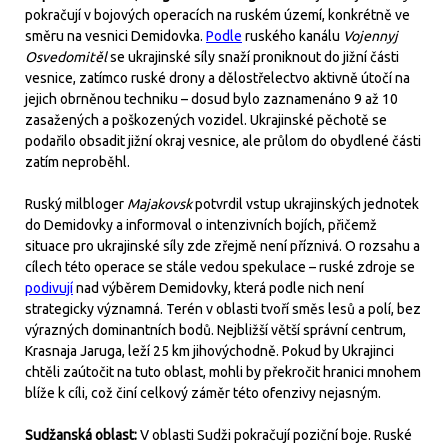
pokračují v bojových operacích na ruském území, konkrétně ve
směru na vesnici Demidovka.
Podle
ruského kanálu
Vojennyj
Osvedomitěl
se ukrajinské síly snaží proniknout do jižní části
vesnice, zatímco ruské drony a dělostřelectvo aktivně útočí na
jejich obrněnou techniku – dosud bylo zaznamenáno 9 až 10
zasažených a poškozených vozidel. Ukrajinské pěchotě se
podařilo obsadit jižní okraj vesnice, ale průlom do obydlené části
zatím neproběhl.
Ruský milbloger
Majakovsk
potvrdil vstup ukrajinských jednotek
do Demidovky a informoval o intenzivních bojích, přičemž
situace pro ukrajinské síly zde zřejmě není příznivá. O rozsahu a
cílech této operace se stále vedou spekulace – ruské zdroje se
podivují
nad výběrem Demidovky, která podle nich není
strategicky významná. Terén v oblasti tvoří směs lesů a polí, bez
výrazných dominantních bodů. Nejbližší větší správní centrum,
Krasnaja Jaruga, leží 25 km jihovýchodně. Pokud by Ukrajinci
chtěli zaútočit na tuto oblast, mohli by překročit hranici mnohem
blíže k cíli, což činí celkový záměr této ofenzivy nejasným.
Sudžanská oblast:
V oblasti Sudži pokračují poziční boje. Ruské