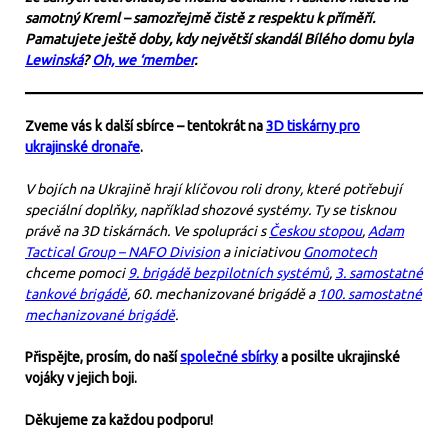
samotný Kreml – samozřejmě čistě z respektu k příměří.
Pamatujete ještě doby, kdy největší skandál Bílého domu byla
Lewinská
?
Oh, we ‘member
.
Zveme vás k další sbírce – tentokrát na
3D tiskárny pro
ukrajinské dronaře
.
V bojích na Ukrajině hrají klíčovou roli drony, které potřebují
speciální doplňky, například shozové systémy. Ty se tisknou
právě na 3D tiskárnách. Ve spolupráci s
Českou stopou
,
Adam
Tactical Group – NAFO Division
a iniciativou
Gnomotech
chceme pomoci
9. brigádě bezpilotních systémů
,
3. samostatné
tankové brigádě
, 60. mechanizované brigádě a
100. samostatné
mechanizované brigádě
.
Přispějte, prosím, do naší
společné sbírky
a posilte ukrajinské
vojáky v jejich boji.
Děkujeme za každou podporu!