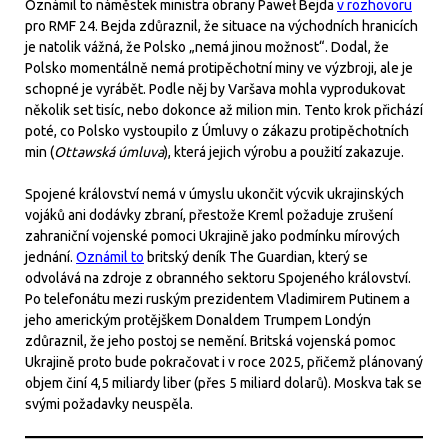
Oznámil to náměstek ministra obrany Paweł Bejda
v rozhovoru
pro RMF 24. Bejda zdůraznil, že situace na východních hranicích
je natolik vážná, že Polsko „nemá jinou možnost“. Dodal, že
Polsko momentálně nemá protipěchotní miny ve výzbroji, ale je
schopné je vyrábět. Podle něj by Varšava mohla vyprodukovat
několik set tisíc, nebo dokonce až milion min. Tento krok přichází
poté, co Polsko vystoupilo z Úmluvy o zákazu protipěchotních
min (
Ottawská úmluva
), která jejich výrobu a použití zakazuje.
Spojené království nemá v úmyslu ukončit výcvik ukrajinských
vojáků ani dodávky zbraní, přestože Kreml požaduje zrušení
zahraniční vojenské pomoci Ukrajině jako podmínku mírových
jednání.
Oznámil to
britský deník The Guardian, který se
odvolává na zdroje z obranného sektoru Spojeného království.
Po telefonátu mezi ruským prezidentem Vladimirem Putinem a
jeho americkým protějškem Donaldem Trumpem Londýn
zdůraznil, že jeho postoj se nemění. Britská vojenská pomoc
Ukrajině proto bude pokračovat i v roce 2025, přičemž plánovaný
objem činí 4,5 miliardy liber (přes 5 miliard dolarů). Moskva tak se
svými požadavky neuspěla.