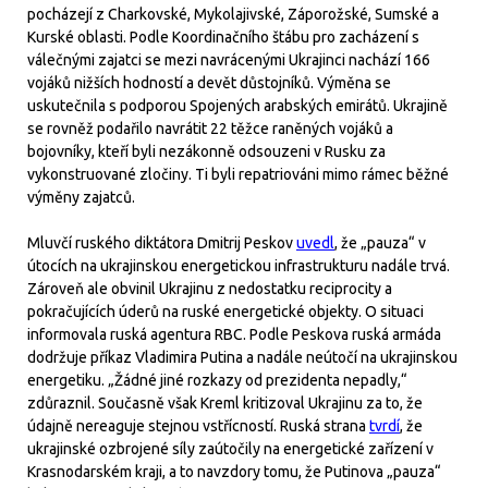
pocházejí z Charkovské, Mykolajivské, Záporožské, Sumské a
Kurské oblasti. Podle Koordinačního štábu pro zacházení s
válečnými zajatci se mezi navrácenými Ukrajinci nachází 166
vojáků nižších hodností a devět důstojníků. Výměna se
uskutečnila s podporou Spojených arabských emirátů. Ukrajině
se rovněž podařilo navrátit 22 těžce raněných vojáků a
bojovníky, kteří byli nezákonně odsouzeni v Rusku za
vykonstruované zločiny. Ti byli repatriováni mimo rámec běžné
výměny zajatců.
Mluvčí ruského diktátora Dmitrij Peskov
uvedl
, že „pauza“ v
útocích na ukrajinskou energetickou infrastrukturu nadále trvá.
Zároveň ale obvinil Ukrajinu z nedostatku reciprocity a
pokračujících úderů na ruské energetické objekty. O situaci
informovala ruská agentura RBC. Podle Peskova ruská armáda
dodržuje příkaz Vladimira Putina a nadále neútočí na ukrajinskou
energetiku. „Žádné jiné rozkazy od prezidenta nepadly,“
zdůraznil. Současně však Kreml kritizoval Ukrajinu za to, že
údajně nereaguje stejnou vstřícností. Ruská strana
tvrdí
, že
ukrajinské ozbrojené síly zaútočily na energetické zařízení v
Krasnodarském kraji, a to navzdory tomu, že Putinova „pauza“