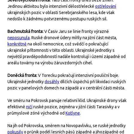
Jedinou aktivitou bylo intenzivní dělostřelecké
ostřelování
ukrajinských pozic v oblasti Serebrjanského lesa, kde však
nedošlo k žádnému potvrzenému postupu ruských sil.
Bachmutská fronta:
V Časiv Jaru se linie fronty výrazně
neposunula
. Ruské dronové údery mířily na jižní část města,
konkrétně
na okolí nemocnice, což svědčí o pokračující
ukrajinské přítomnosti v této oblasti. Ukrajinské jednotky s
největší pravděpodobností nadále kontrolují i území západně od
areálu továrny na výrobu žáruvzdorných cihel.
Doněcká fronta:
V Torecku pokračují intenzivní pouliční boje.
Ukrajinské jednotky
dosáhly
dílčích úspěchů při likvidaci ruských
pozic v panelových domech na západě a v centrální části města.
Ve směru na Pokrovsk panuje relativní klid. Ukrajinské drony však
efektivně
ničí
ruské pozice, zejména v jižní části Tarasivky a v
průmyslové zóně východně od
Kotlyne
.
Na jih od Pokrovska, směrem na Novopavlivku, se ruské jednotky
pokusily
o průnik podél lesních pásů západně a jihozápadně od