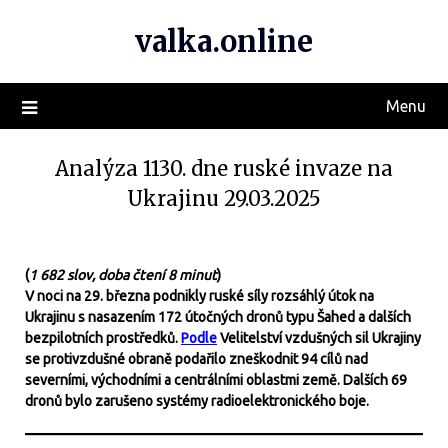
valka.online
Menu
Analýza 1130. dne ruské invaze na
Ukrajinu 29.03.2025
(
1 682 slov, doba čtení 8 minut
)
V noci na 29. března podnikly ruské síly rozsáhlý útok na
Ukrajinu s nasazením 172 útočných dronů typu Šahed a dalších
bezpilotních prostředků.
Podle
Velitelství vzdušných sil Ukrajiny
se protivzdušné obraně podařilo zneškodnit 94 cílů nad
severními, východními a centrálními oblastmi země. Dalších 69
dronů bylo zarušeno systémy radioelektronického boje.