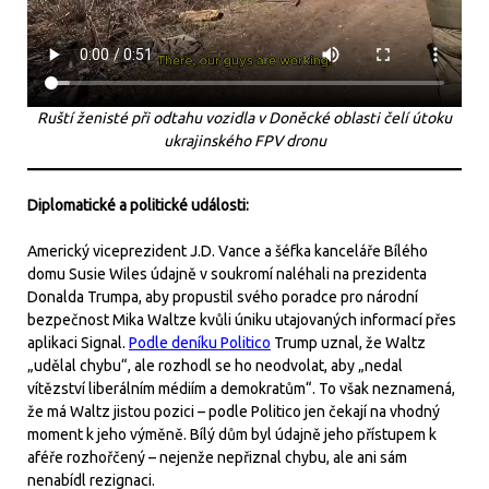
Ruští ženisté při odtahu vozidla v Doněcké oblasti čelí útoku
ukrajinského FPV dronu
Diplomatické a politické události:
Americký viceprezident J.D. Vance a šéfka kanceláře Bílého
domu Susie Wiles údajně v soukromí naléhali na prezidenta
Donalda Trumpa, aby propustil svého poradce pro národní
bezpečnost Mika Waltze kvůli úniku utajovaných informací přes
aplikaci Signal.
Podle deníku Politico
Trump uznal, že Waltz
„udělal chybu“, ale rozhodl se ho neodvolat, aby „nedal
vítězství liberálním médiím a demokratům“. To však neznamená,
že má Waltz jistou pozici – podle Politico jen čekají na vhodný
moment k jeho výměně. Bílý dům byl údajně jeho přístupem k
aféře rozhořčený – nejenže nepřiznal chybu, ale ani sám
nenabídl rezignaci.