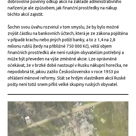
dobrovolně povinný odkup akcií na základě administrativního
nařízení je ale způsobem, jak finanční prostředky na nákup
těchto akcií zajistit.
Šochin svou úvahu rozvinul v tom smyslu, že by bylo možné
zvýšit částku na bankovních účtech, která je ze zákona pojištěna
v případě krachu nebo jiných potíží banky, a to z 1,4 na 2,8
milionu rublů (tedy na přibližně 750 000 Kč), větší objem
finančních prostředků ale není ruským obyvatelům potřebný a
může být převeden na výše zmíněné akcie. Lze oprávněně
očekávat, že v brzké době nastoupí v Rusku nákupní horečka, ne
nepodobná té, jakou zažilo Československo v roce 1953 po
ohlášení měnové reformy. Stát se hrdým vlastníkem akcií Ruské
pošty není totiž snem příliš velké skupiny ruských obyvatel.