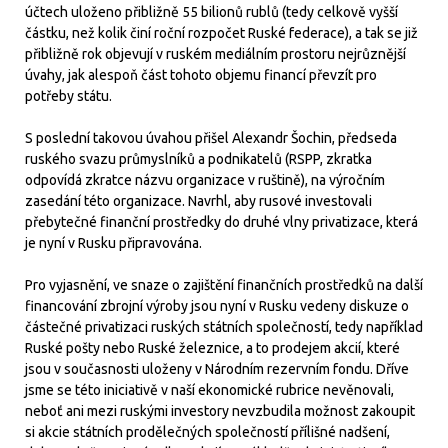
účtech uloženo přibližně 55 bilionů rublů (tedy celkově vyšší
částku, než kolik činí roční rozpočet Ruské federace), a tak se již
přibližně rok objevují v ruském mediálním prostoru nejrůznější
úvahy, jak alespoň část tohoto objemu financí převzít pro
potřeby státu.
S poslední takovou úvahou přišel Alexandr Šochin, předseda
ruského svazu průmyslníků a podnikatelů (RSPP, zkratka
odpovídá zkratce názvu organizace v ruštině), na výročním
zasedání této organizace. Navrhl, aby rusové investovali
přebytečné finanční prostředky do druhé vlny privatizace, která
je nyní v Rusku připravována.
Pro vyjasnění, ve snaze o zajištění finančních prostředků na další
financování zbrojní výroby jsou nyní v Rusku vedeny diskuze o
částečné privatizaci ruských státních společností, tedy například
Ruské pošty nebo Ruské železnice, a to prodejem akcií, které
jsou v současnosti uloženy v Národním rezervním fondu. Dříve
jsme se této iniciativě v naší ekonomické rubrice nevěnovali,
neboť ani mezi ruskými investory nevzbudila možnost zakoupit
si akcie státních prodělečných společností přílišné nadšení,