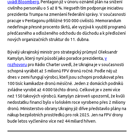
uvádí Bloomberg
, Pentagon již v únoru oznámil plán na snížení
civilního personálu o 5 až 8 %. Hegseth tím podporuje iniciativu
prezidenta Trumpa na zmenšení federální správy. V současnosti
pracuje v Pentagonu přibližně 950 000 civilistů. Memorandum
nedefinuje přesné procento škrtů, ale vyzývá k využití programů
předčasného a odloženého odchodu do důchodu a k předložení
nových organizačních struktur do 11. dubna.
Bývalý ukrajinský ministr pro strategický průmysl Oleksandr
Kamyšyn, který nyní působí jako poradce prezidenta,
v
rozhovoru
pro Rádio Charter uvedl, že Ukrajina je v současnosti
schopná vyrábět až 5 milionů FPV dronů ročně. Podle něj už
dnes v zemi fungují výrobci, kteří jsou schopni produkovat přes
100 tisíc kamikadze dronů měsíčně. Jeden z domácích podniků
zvládne vyrobit až 4 000 těchto dronů. Celkově je v zemi více
než 150 takových výrobců. Kamyšyn zároveň upozornil, že kvůli
nedostatku financí bylo v loňském roce vyrobeno přes 2 miliony
dronů. Ministerstvo obrany Ukrajiny již dříve představilo plány na
nákup bezpilotních prostředků pro rok 2025. Jen na FPV drony
bude letos vyčleněno více než 44 miliard hřiven.