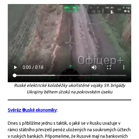
Ruské elektrické koloběžky ukořistěné vojáky 59. brigády
Ukrajiny během útoků na pokrovském úseku
Svéráz ®uské ekonomiky
:
Dnes s přiblížíme jednu s taktik, o jaké se v Rusku uvažuje v
rámci státního převzetí peněz uložených na soukromých účtech
v ruských bankách. Připomeňme, že Rusové mají na bankovních