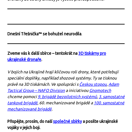
Dnešní Třešnička™ se bohužel neurodila
.
Zveme vás k další sbírce – tentokrát na
3D tiskárny pro
ukrajinské dronaře
.
V bojích na Ukrajině hrají klíčovou roli drony, které potřebují
speciální doplňky, například shozové systémy. Ty se tisknou
právě na 3D tiskárnách. Ve spolupráci s
Českou stopou
,
Adam
Tactical Group – NAFO Division
a iniciativou
Gnomotech
chceme pomoci
9. brigádě bezpilotních systémů
,
3. samostatné
tankové brigádě
, 60. mechanizované brigádě a
100. samostatné
mechanizované brigádě
.
Přispějte, prosím, do naší
společné sbírky
a posilte ukrajinské
vojáky v jejich boji.