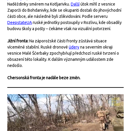
Naděždinky směrem na Kotljarivku.
Další
útok mířil z vesnice
Zaporži do Bohdanivky, kde se okupanti dostali do jihovýchodní
části obce, ale následně byli zlikvidováni. Podle serveru
DeepstateUA
ruské jednotky postoupily v Rozlivu, kde obsadily
budovu školy a pošty – čekáme však na vizuální potvrzení.
Jižní fronta:
Na záporožské části fronty zůstává situace
víceméně stabilní. Ruské dronové
údery
na severním okraji
vesnice Malé Ščerbaky zpochybňují předchozí ruské tvrzení o
obsazení této lokality. K dalším významným událostem zde
nedošlo.
Chersonská fronta je nadále beze změn.