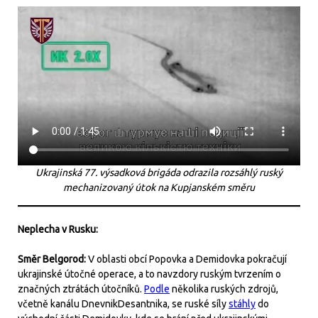
Ukrajinská 77. výsadková brigáda odrazila rozsáhlý ruský
mechanizovaný útok na Kupjanském směru
Neplecha v Rusku:
Směr Belgorod:
V oblasti obcí Popovka a Demidovka pokračují
ukrajinské útočné operace, a to navzdory ruským tvrzením o
značných ztrátách útočníků.
Podle
několika ruských zdrojů,
včetně kanálu DnevnikDesantnika, se ruské síly
stáhly
do