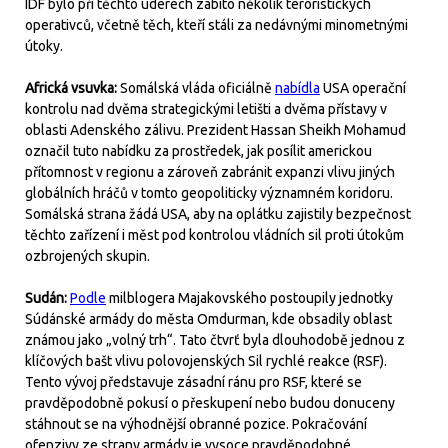
IDF bylo při těchto úderech zabito několik teroristických
operativců, včetně těch, kteří stáli za nedávnými minometnými
útoky.
Africká vsuvka:
Somálská vláda oficiálně
nabídla
USA operační
kontrolu nad dvěma strategickými letišti a dvěma přístavy v
oblasti Adenského zálivu. Prezident Hassan Sheikh Mohamud
označil tuto nabídku za prostředek, jak posílit americkou
přítomnost v regionu a zároveň zabránit expanzi vlivu jiných
globálních hráčů v tomto geopoliticky významném koridoru.
Somálská strana žádá USA, aby na oplátku zajistily bezpečnost
těchto zařízení i měst pod kontrolou vládních sil proti útokům
ozbrojených skupin.
Sudán:
Podle
milblogera Majakovského postoupily jednotky
Súdánské armády do města Omdurman, kde obsadily oblast
známou jako „volný trh“. Tato čtvrť byla dlouhodobě jednou z
klíčových bašt vlivu polovojenských Sil rychlé reakce (RSF).
Tento vývoj představuje zásadní ránu pro RSF, které se
pravděpodobně pokusí o přeskupení nebo budou donuceny
stáhnout se na výhodnější obranné pozice. Pokračování
ofenzivy ze strany armády je vysoce pravděpodobné.