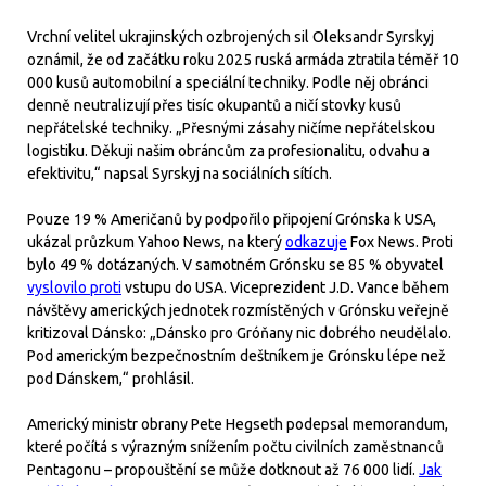
Vrchní velitel ukrajinských ozbrojených sil Oleksandr Syrskyj
oznámil, že od začátku roku 2025 ruská armáda ztratila téměř 10
000 kusů automobilní a speciální techniky. Podle něj obránci
denně neutralizují přes tisíc okupantů a ničí stovky kusů
nepřátelské techniky. „Přesnými zásahy ničíme nepřátelskou
logistiku. Děkuji našim obráncům za profesionalitu, odvahu a
efektivitu,“ napsal Syrskyj na sociálních sítích.
Pouze 19 % Američanů by podpořilo připojení Grónska k USA,
ukázal průzkum Yahoo News, na který
odkazuje
Fox News. Proti
bylo 49 % dotázaných. V samotném Grónsku se 85 % obyvatel
vyslovilo proti
vstupu do USA. Viceprezident J.D. Vance během
návštěvy amerických jednotek rozmístěných v Grónsku veřejně
kritizoval Dánsko: „Dánsko pro Gróňany nic dobrého neudělalo.
Pod americkým bezpečnostním deštníkem je Grónsku lépe než
pod Dánskem,“ prohlásil.
Americký ministr obrany Pete Hegseth podepsal memorandum,
které počítá s výrazným snížením počtu civilních zaměstnanců
Pentagonu – propouštění se může dotknout až 76 000 lidí.
Jak