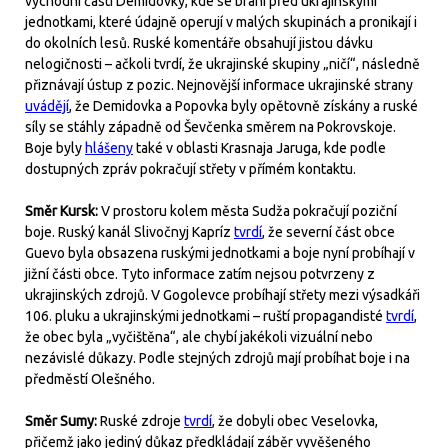
východní části Demidovky, kde se brání před ukrajinskými
jednotkami, které údajně operují v malých skupinách a pronikají i
do okolních lesů. Ruské komentáře obsahují jistou dávku
nelogičnosti – ačkoli tvrdí, že ukrajinské skupiny „ničí“, následně
přiznávají ústup z pozic. Nejnovější informace ukrajinské strany
uvádějí
, že Demidovka a Popovka byly opětovně získány a ruské
síly se stáhly západně od Ševčenka směrem na Pokrovskoje.
Boje byly
hlášeny
také v oblasti Krasnaja Jaruga, kde podle
dostupných zpráv pokračují střety v přímém kontaktu.
Směr Kursk:
V prostoru kolem města Sudža pokračují poziční
boje. Ruský kanál Slivočnyj Kapríz
tvrdí
, že severní část obce
Guevo byla obsazena ruskými jednotkami a boje nyní probíhají v
jižní části obce. Tyto informace zatím nejsou potvrzeny z
ukrajinských zdrojů. V Gogolevce probíhají střety mezi výsadkáři
106. pluku a ukrajinskými jednotkami – ruští propagandisté
tvrdí
,
že obec byla „vyčištěna“, ale chybí jakékoli vizuální nebo
nezávislé důkazy. Podle stejných zdrojů mají probíhat boje i na
předměstí Olešného.
Směr Sumy:
Ruské zdroje
tvrdí
, že dobyli obec Veselovka,
přičemž jako jediný důkaz předkládají záběr vyvěšeného