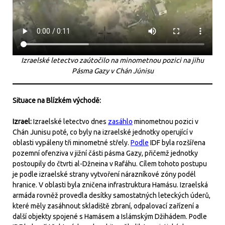
Izraelské letectvo zaútočilo na minometnou pozici na jihu
Pásma Gazy v Chán Júnisu
Situace na Blízkém východě:
Izrael:
Izraelské letectvo dnes
zasáhlo
minometnou pozici v
Chán Junisu poté, co byly na izraelské jednotky operující v
oblasti vypáleny tři minometné střely.
Podle
IDF byla rozšířena
pozemní ofenziva v jižní části pásma Gazy, přičemž jednotky
postoupily do čtvrti al-Džneina v Rafáhu. Cílem tohoto postupu
je podle izraelské strany vytvoření nárazníkové zóny podél
hranice. V oblasti byla zničena infrastruktura Hamásu. Izraelská
armáda rovněž provedla desítky samostatných leteckých úderů,
které měly zasáhnout skladiště zbraní, odpalovací zařízení a
další objekty spojené s Hamásem a Islámským Džihádem. Podle