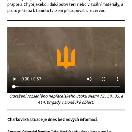
praporu. Chybí jakékoli další potvrzení nebo vizuální materiály, a
proto je třeba k tomuto tvrzení přistupovat s rezervou.
Odražení rozsáhlého nepřátelského útoku silami 72., 59., 35. a
414. brigády v Doněcké oblasti
Charkovská situace je dnes bez nových informací.
Severovýchodní fronta:
Tato část fronty dnes beze změn.