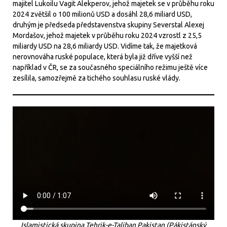
majitel Lukoilu Vagit Alekperov, jehož majetek se v průběhu roku
2024 zvětšil o 100 milionů USD a dosáhl 28,6 miliard USD,
druhým je předseda představenstva skupiny Severstal Alexej
Mordašov, jehož majetek v průběhu roku 2024 vzrostl z 25,5
miliardy USD na 28,6 miliardy USD. Vidíme tak, že majetková
nerovnováha ruské populace, která byla již dříve vyšší než
například v ČR, se za současného speciálního režimu ještě více
zesílila, samozřejmě za tichého souhlasu ruské vlády.
Islamistická skupina Tehrik-e-Taliban Pakistan (Pákistánský