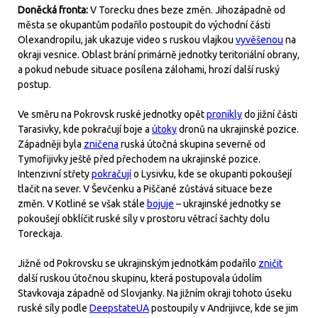
Doněcká fronta:
V Torecku dnes beze změn. Jihozápadně od
města se okupantům podařilo postoupit do východní části
Olexandropilu, jak ukazuje video s ruskou vlajkou
vyvěšenou
na
okraji vesnice. Oblast brání primárně jednotky teritoriální obrany,
a pokud nebude situace posílena zálohami, hrozí další ruský
postup.
Ve směru na Pokrovsk ruské jednotky opět
pronikly
do jižní části
Tarasivky, kde pokračují boje a
útoky
dronů na ukrajinské pozice.
Západněji byla
zničena
ruská útočná skupina severně od
Tymofijivky ještě před přechodem na ukrajinské pozice.
Intenzivní střety
pokračují
o Lysivku, kde se okupanti pokoušejí
tlačit na sever. V Ševčenku a Piščané zůstává situace beze
změn. V Kotliné se však stále
bojuje
– ukrajinské jednotky se
pokoušejí obklíčit ruské síly v prostoru větrací šachty dolu
Toreckaja.
Jižně od Pokrovsku se ukrajinským jednotkám podařilo
zničit
další ruskou útočnou skupinu, která postupovala údolím
Stavkovaja západně od Slovjanky. Na jižním okraji tohoto úseku
ruské síly podle
DeepstateUA
postoupily v Andrijivce, kde se jim