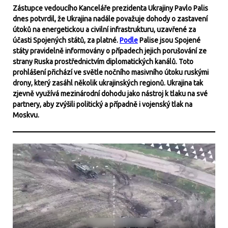
Zástupce vedoucího Kanceláře prezidenta Ukrajiny Pavlo Palis
dnes potvrdil, že Ukrajina nadále považuje dohody o zastavení
útoků na energetickou a civilní infrastrukturu, uzavřené za
účasti Spojených států, za platné.
Podle
Palise jsou Spojené
státy pravidelně informovány o případech jejich porušování ze
strany Ruska prostřednictvím diplomatických kanálů. Toto
prohlášení přichází ve světle nočního masivního útoku ruskými
drony, který zasáhl několik ukrajinských regionů. Ukrajina tak
zjevně využívá mezinárodní dohodu jako nástroj k tlaku na své
partnery, aby zvýšili politický a případně i vojenský tlak na
Moskvu.