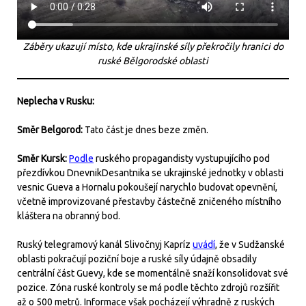
Záběry ukazují místo, kde ukrajinské síly překročily hranici do
ruské Bělgorodské oblasti
Neplecha v Rusku:
Směr Belgorod:
Tato část je dnes beze změn.
Směr Kursk:
Podle
ruského propagandisty vystupujícího pod
přezdívkou DnevnikDesantnika se ukrajinské jednotky v oblasti
vesnic Gueva a Hornalu pokoušejí narychlo budovat opevnění,
včetně improvizované přestavby částečně zničeného místního
kláštera na obranný bod.
Ruský telegramový kanál Slivočnyj Kapríz
uvádí
, že v Sudžanské
oblasti pokračují poziční boje a ruské síly údajně obsadily
centrální část Guevy, kde se momentálně snaží konsolidovat své
pozice. Zóna ruské kontroly se má podle těchto zdrojů rozšířit
až o 500 metrů. Informace však pocházejí výhradně z ruských