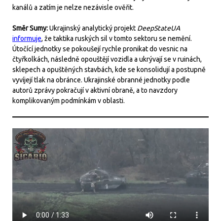
kanálů a zatím je nelze nezávisle ověřit.
Směr Sumy:
Ukrajinský analytický projekt
DeepStateUA
informuje
, že taktika ruských sil v tomto sektoru se nemění.
Útočící jednotky se pokoušejí rychle pronikat do vesnic na
čtyřkolkách, následně opouštějí vozidla a ukrývají se v ruinách,
sklepech a opuštěných stavbách, kde se konsolidují a postupně
vyvíjejí tlak na obránce. Ukrajinské obranné jednotky podle
autorů zprávy pokračují v aktivní obraně, a to navzdory
komplikovaným podmínkám v oblasti.