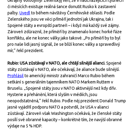
Ukrajiny Volodymyr Zelenskyj věří, že v nadcházejících týdnech
či měsících existuje reálná šance donutit Rusko k zastavení
palby.
Uvedl
to během návštěvy Černihivské oblasti. Podle
Zelenského jsou ve věci příměří jednotní jak Ukrajina, tak i
Spojené státy a evropští partneři – i když má každý své zájmy.
Zároveň zdůraznil, že příměří by znamenalo konec horké fáze
konfliktu, ale ne konec války jako takové. „Po příměří by to byl
pro naše lidi jasný signál, že se blíží konec války a spravedlivý
mír,“ řekl prezident.
Rubio: USA zůstávají v NATO, ale chtějí silnější alianci.
Spojené
státy zůstávají v NATO, ale očekávají, že aliance bude silnější.
Prohlásil
to americký ministr zahraničí Marco Rubio během
setkání s generálním tajemníkem NATO Markem Ruttem v
Bruselu. „Spojené státy jsou v NATO aktivnější než kdy dřív.
Hysterie a přehánění, která slyším v médiích, jsou
neopodstatněná,“ řekl Rubio. Podle něj prezident Donald Trump
jasně vyjádřil podporu NATO a potvrdil, že USA v alianci
zůstávají. Zároveň však Washington očekává, že členské státy
posílí své obranné kapacity – konkrétně tím, že navýší obranné
výdaje na 5 % HDP.