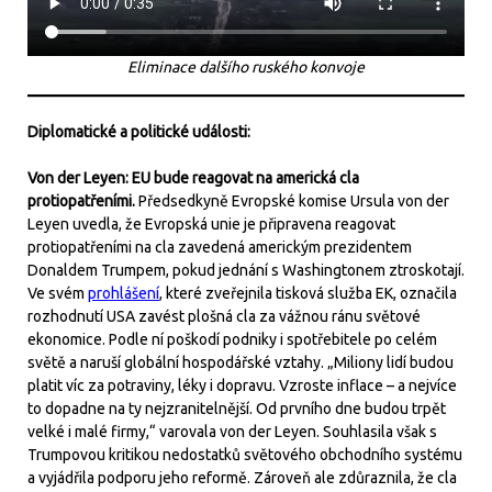
Eliminace dalšího ruského konvoje
Diplomatické a politické události:
Von der Leyen: EU bude reagovat na americká cla
protiopatřeními.
Předsedkyně Evropské komise Ursula von der
Leyen uvedla, že Evropská unie je připravena reagovat
protiopatřeními na cla zavedená americkým prezidentem
Donaldem Trumpem, pokud jednání s Washingtonem ztroskotají.
Ve svém
prohlášení
, které zveřejnila tisková služba EK, označila
rozhodnutí USA zavést plošná cla za vážnou ránu světové
ekonomice. Podle ní poškodí podniky i spotřebitele po celém
světě a naruší globální hospodářské vztahy. „Miliony lidí budou
platit víc za potraviny, léky i dopravu. Vzroste inflace – a nejvíce
to dopadne na ty nejzranitelnější. Od prvního dne budou trpět
velké i malé firmy,“ varovala von der Leyen. Souhlasila však s
Trumpovou kritikou nedostatků světového obchodního systému
a vyjádřila podporu jeho reformě. Zároveň ale zdůraznila, že cla