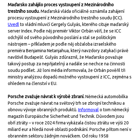
Maďarsko zahájilo proces vystoupení z Mezinárodního
trestního soudu.
Maďarská vláda oficiálně oznámila zahájení
procesu vystoupení z Mezinárodního trestního soudu (ICC).
Uvedl
to vládní mluvčí Gergely Gulyás, kterého cituje maďarský
server Index. Podle něj premiér Viktor Orbán věří, že se ICC
odchýlil od svého původního poslání a stal se politickým
nástrojem – příkladem je podle něj obžaloba izraelského
premiéra Benjamina Netanjahua, který navzdory zatykači právě
navštívil Budapešť. Gulyás zdůraznil, že Maďarsko považuje
takový postup za nepřijatelný a nadále se nechce na činnosti
soudu podílet. Již loni média informovala, že Orbán pověřil tři
ministry analýzou dopadů možného vystoupení z ICC, zejména s
ohledem na členství v EU.
Porsche zvažuje návrat k výrobě zbraní.
Německá automobilka
Porsche zvažuje návrat na světový trh se zbrojní technikou a
obnovu vývoje obranných produktů.
Informoval
o tom německý
magazín Europäische Sicherheit und Technik. Důvodem jsou
obří ztráty – v roce 2024 firma vykázala čistou ztrátu ve výši 20
miliard eur a hledá nové oblasti podnikání. Porsche přitom není v
obranném sektoru žádným nováčkem. Od roku 1958