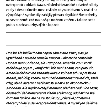
ozbrojenců z oblasti Nawa. Následné izraelské odvetné nálety
vedly k deseti úmrtím mezi civilním obyvatelstvem. V reakci na
vývoj údajně syrské síly zahájily přesun zbytků těžké techniky
na sever země, což naznačuje možnou změnu v taktice nebo
pokus o ochranu zbývajících kapacit.
Dnešní Třešničku™ nám napsal sám Mario Puzo, a asi je
vystřižená z nového remaku Kmotra – akorát že tentokrát
Donem není Corleone, ale Trumpone. Amerika 2025 totiž
redefinuje pojem „volný trh“: kdo není s námi, ten platí clo.
Amerika definitivně zahodila iluze o volném trhu a přešla na
model „nabídky, kterou nemůžeš odmítnout“: zaveď cla, zavři
trhy, obviň ostatní z neférovosti a nazvi to ekonomickou
svobodou. Ale nejikoničtější moment přichází teď: Elon Musk,
dosavadní šéf Ministerstva vládní efektivity, odchází ze své
formální funkce, ale ne ze struktury. „Zůstává přítelem a
rádcem,“ hlásí suše viceprezident Vance. A my už jen čekáme