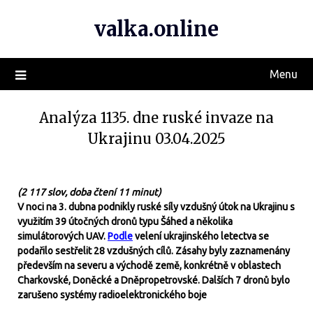
valka.online
Menu
Analýza 1135. dne ruské invaze na
Ukrajinu 03.04.2025
(2 117 slov, doba čtení 11 minut)
V noci na 3. dubna podnikly ruské síly vzdušný útok na Ukrajinu s
využitím 39 útočných dronů typu Šáhed a několika
simulátorových UAV.
Podle
velení ukrajinského letectva se
podařilo sestřelit 28 vzdušných cílů. Zásahy byly zaznamenány
především na severu a východě země, konkrétně v oblastech
Charkovské, Doněcké a Dněpropetrovské. Dalších 7 dronů bylo
zarušeno systémy radioelektronického boje