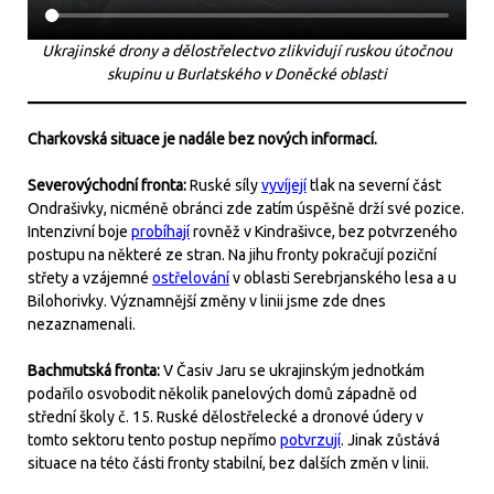
Ukrajinské drony a dělostřelectvo zlikvidují ruskou útočnou
skupinu u Burlatského v Doněcké oblasti
Charkovská situace je nadále bez nových informací.
Severovýchodní fronta:
Ruské síly
vyvíjejí
tlak na severní část
Ondrašivky, nicméně obránci zde zatím úspěšně drží své pozice.
Intenzivní boje
probíhají
rovněž v Kindrašivce, bez potvrzeného
postupu na některé ze stran. Na jihu fronty pokračují poziční
střety a vzájemné
ostřelování
v oblasti Serebrjanského lesa a u
Bilohorivky. Významnější změny v linii jsme zde dnes
nezaznamenali.
Bachmutská fronta:
V Časiv Jaru se ukrajinským jednotkám
podařilo osvobodit několik panelových domů západně od
střední školy č. 15. Ruské dělostřelecké a dronové údery v
tomto sektoru tento postup nepřímo
potvrzují
. Jinak zůstává
situace na této části fronty stabilní, bez dalších změn v linii.