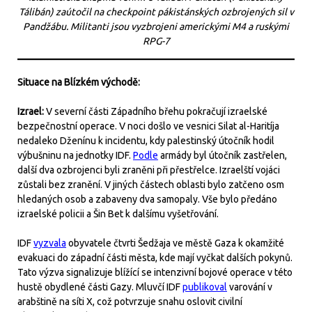
Tálibán) zaútočil na checkpoint pákistánských ozbrojených sil v
Pandžábu. Militanti jsou vyzbrojeni americkými M4 a ruskými
RPG-7
Situace na Blízkém východě:
Izrael:
V severní části Západního břehu pokračují izraelské
bezpečnostní operace. V noci došlo ve vesnici Silat al-Haritíja
nedaleko Dženínu k incidentu, kdy palestinský útočník hodil
výbušninu na jednotky IDF.
Podle
armády byl útočník zastřelen,
další dva ozbrojenci byli zraněni při přestřelce. Izraelští vojáci
zůstali bez zranění. V jiných částech oblasti bylo zatčeno osm
hledaných osob a zabaveny dva samopaly. Vše bylo předáno
izraelské policii a Šin Bet k dalšímu vyšetřování.
IDF
vyzvala
obyvatele čtvrti Šedžaja ve městě Gaza k okamžité
evakuaci do západní části města, kde mají vyčkat dalších pokynů.
Tato výzva signalizuje blížící se intenzivní bojové operace v této
hustě obydlené části Gazy. Mluvčí IDF
publikoval
varování v
arabštině na síti X, což potvrzuje snahu oslovit civilní