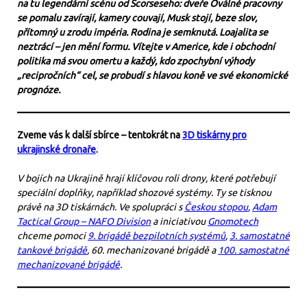
na tu legendární scénu od Scorseseho: dveře Oválné pracovny
se pomalu zavírají, kamery couvají, Musk stojí, beze slov,
přítomný u zrodu impéria. Rodina je semknutá. Loajalita se
neztrácí – jen mění formu. Vítejte v Americe, kde i obchodní
politika má svou omertu a každý, kdo zpochybní výhody
„recipročních“ cel, se probudí s hlavou koně ve své ekonomické
prognóze.
Zveme vás k další sbírce – tentokrát na
3D tiskárny pro
ukrajinské dronaře
.
V bojích na Ukrajině hrají klíčovou roli drony, které potřebují
speciální doplňky, například shozové systémy. Ty se tisknou
právě na 3D tiskárnách. Ve spolupráci s
Českou stopou
,
Adam
Tactical Group – NAFO Division
a iniciativou
Gnomotech
chceme pomoci
9. brigádě bezpilotních systémů
,
3. samostatné
tankové brigádě
, 60. mechanizované brigádě a
100. samostatné
mechanizované brigádě
.