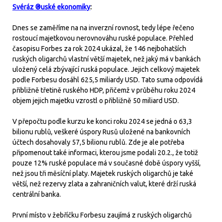
Svéráz ®uské ekonomiky
:
Dnes se zaměříme na na inverzní rovnost, tedy lépe řečeno
rostoucí majetkovou nerovnováhu ruské populace. Přehled
časopisu Forbes za rok 2024 ukázal, že 146 nejbohatších
ruských oligarchů vlastní větší majetek, než jaký má v bankách
uložený celá zbývající ruská populace. Jejich celkový majetek
podle Forbesu dosáhl 625,5 miliardy USD. Tato suma odpovídá
přibližně třetině ruského HDP, přičemž v průběhu roku 2024
objem jejich majetku vzrostl o přibližně 50 miliard USD.
V přepočtu podle kurzu ke konci roku 2024 se jedná o 63,3
bilionu rublů, veškeré úspory Rusů uložené na bankovních
účtech dosahovaly 57,5 bilionu rublů. Zde je ale potřeba
připomenout také informaci, kterou jsme podali 20.2., že totiž
pouze 12% ruské populace má v současné době úspory vyšší,
než jsou tři měsíční platy. Majetek ruských oligarchů je také
větší, než rezervy zlata a zahraničních valut, které drží ruská
centrální banka.
První místo v žebříčku Forbesu zaujímá z ruských oligarchů