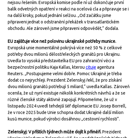
nejsou řešením. Evropská komise podle ní už dokončuje první
balík odvetných opatření v reakci na ocelová cla a připravuje se i
na další kroky, pokud jednání selžou. „Od začátku jsme
připraveni jednat o odstranění překážek v transatlantickém
obchodu. Ale zároveň jsme připraveni odpovědět,“ dodala.
EU zajišťuje více než polovinu ukrajinské potřeby munice.
Evropská unie momentálně pokrývá více než 50 % z celkové
potřeby dvou milionů dělostřeleckých granátů pro Ukrajinu.
Uvedla to vysoká představitelka EU pro zahraniční věci a
bezpečnostní politiku Kaja Kallas, kterou
cituje
agentura
Reuters. „Postupujeme velmi dobře. Pomoc Ukrajině je třeba
dodat co nejrychleji. Prezident Zelenskyj řekl, že pro získání
dvou milionů granátů potřebují 5 miliard,“ uvedla Kallas. Zároveň
ocenila, že už nyní existuje několik konkrétních návrhů a že se
různé členské státy aktivně zapojují. Připomeňme, že už v
listopadu 2024 uvedl tehdejší šéf diplomacie EU Josep Borrell,
že v roce 2025 bude Unie schopna dodat Ukrajině další milion
kusů munice, pokud výrobci dosáhnou „cestovní rychlosti“.
Zelenskyj: V příštích týdnech může dojít k příměří.
Prezident