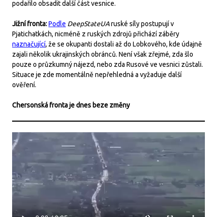
podařilo obsadit další část vesnice.
Jižní fronta:
Podle
DeepStateUA
ruské síly postupují v
Pjatichatkách, nicméně z ruských zdrojů přichází záběry
naznačující
, že se okupanti dostali až do Lobkového, kde údajně
zajali několik ukrajinských obránců. Není však zřejmé, zda šlo
pouze o průzkumný nájezd, nebo zda Rusové ve vesnici zůstali.
Situace je zde momentálně nepřehledná a vyžaduje další
ověření.
Chersonská fronta je dnes beze změny