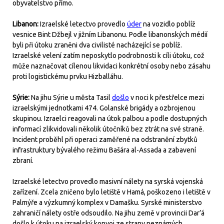
obyvatelstvo přímo.
Libanon:
Izraelské letectvo provedlo
úder
na vozidlo poblíž
vesnice Bint Džbejl v jižním Libanonu. Podle libanonských médií
byli při útoku zraněni dva civilisté nacházející se poblíž.
Izraelské velení zatím neposkytlo podrobnosti k cíli útoku, což
může naznačovat cílenou likvidaci konkrétní osoby nebo zásahu
proti logistickému prvku Hizballáhu.
Sýrie:
Na jihu Sýrie u města Tasil
došlo
v noci k přestřelce mezi
izraelskými jednotkami 474. Golanské brigády a ozbrojenou
skupinou. Izraelci reagovali na útok palbou a podle dostupných
informací zlikvidovali několik útočníků bez ztrát na své straně.
Incident proběhl při operaci zaměřené na odstranění zbytků
infrastruktury bývalého režimu Bašára al-Assada a zabavení
zbraní.
Izraelské letectvo provedlo masivní nálety na syrská vojenská
zařízení. Zcela zničeno bylo letiště v Hamá, poškozeno i letiště v
Palmýře a výzkumný komplex v Damašku. Syrské ministerstvo
zahraničí nálety ostře odsoudilo. Na jihu země v provincii Dar’á
došlo k útoku na izraelský konvoj ze strany neznámých