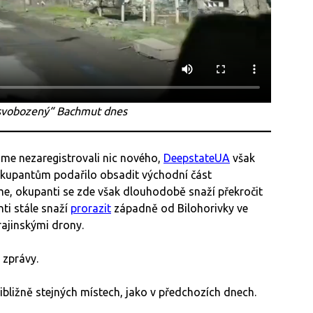
svobozený“ Bachmut dnes
sme nezaregistrovali nic nového,
DeepstateUA
však
 okupantům podařilo obsadit východní část
e, okupanti se zde však dlouhodobě snaží překročit
nti stále snaží
prorazit
západně od Bilohorivky ve
rajinskými drony.
 zprávy.
ibližně stejných místech, jako v předchozích dnech.