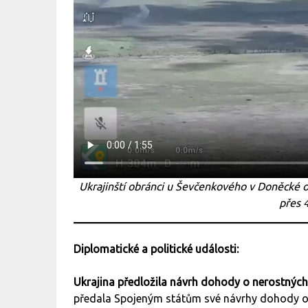
Ukrajinští obránci u Ševčenkového v Doněcké ob
přes 
Diplomatické a politické události:
Ukrajina předložila návrh dohody o nerostných
předala Spojeným státům své návrhy dohody o 