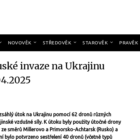
NOVOVĚK
STŘEDOVĚK
STAROVĚK
PRAVĚK
uské invaze na Ukrajinu
04.2025
rozsáhlý útok na Ukrajinu pomocí 62 dronů různých
jinské vzdušné síly. K útoku byly použity útočné drony
ly ze směrů Millerovo a Primorsko-Achtarsk (Rusko) a
í bylo potvrzeno sestřelení 40 dronů (včetně typů