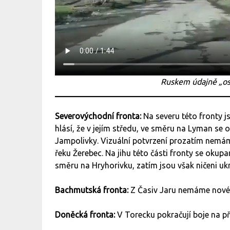
Ruskem údajně „o
Severovýchodní fronta:
Na severu této fronty j
hlásí, že v jejím středu, ve směru na Lyman se
Jampolivky. Vizuální potvrzení prozatím nemám
řeku Žerebec. Na jihu této části fronty se okupa
směru na Hryhorivku, zatím jsou však ničeni uk
Bachmutská fronta:
Z Časiv Jaru nemáme nové
Doněcká fronta:
V Torecku pokračují boje na př