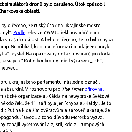
t simulátorů dronů bylo zarušeno. Útok způsobil
harkovské oblasti.
bylo řečeno, že ruský útok na ukrajinské město
 omyl“.
Podle
televize
CNN
to řekl novinářům na
la strašná událost. A bylo mi řečeno, že to byla chyba.
Trump. Nepřiblížil, kdo mu informaci o údajném omylu
chyba“ myslel. Na opakovaný dotaz novinářů jen dodal:
jte se jich.“ Koho konkrétně mínil výrazem „jich“,
neuvedl.
oru ukrajinského parlamentu, následně označil
a absurdní. V rozhovoru pro
The Times
přirovnal
amistické organizace al-Káida na newyorské Světové
ěkdo řekl, že 11. září byla jen ‘chyba al-Káidy’. Je to
dit Putina k dalším zvěrstvům a zároveň ukazuje, že
ropagandu,“ uvedl. Z toho důvodu Merežko vyzval
by zahájil vyšetřování a zjistil, kdo z Trumpových
rativů.