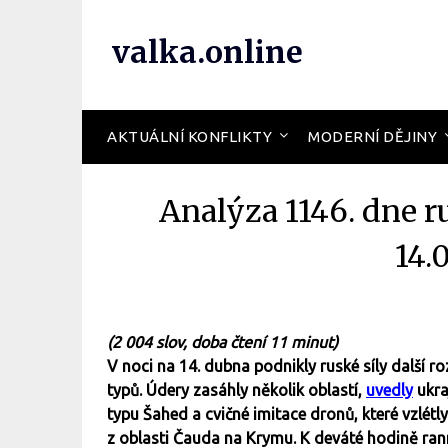
valka.online
AKTUÁLNÍ KONFLIKTY
MODERNÍ DĚJINY
Analýza 1146. dne r
14.
(2 004 slov, doba čtení 11 minut)
V noci na 14. dubna podnikly ruské síly další 
typů. Údery zasáhly několik oblastí,
uvedly
ukra
typu Šahed a cvičné imitace dronů, které vzlét
z oblasti Čauda na Krymu. K deváté hodině rann