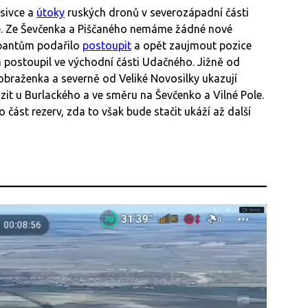
sivce a
útoky
ruských dronů v severozápadní části
ice. Ze Ševčenka a Piščaného nemáme žádné nové
upantům podařilo
postoupit
a opět zaujmout pozice
 postoupil ve východní části Udačného. Jižně od
braženka a severně od Veliké Novosilky ukazují
azit u Burlackého a ve směru na Ševčenko a Vilné Pole.
část rezerv, zda to však bude stačit ukáží až další