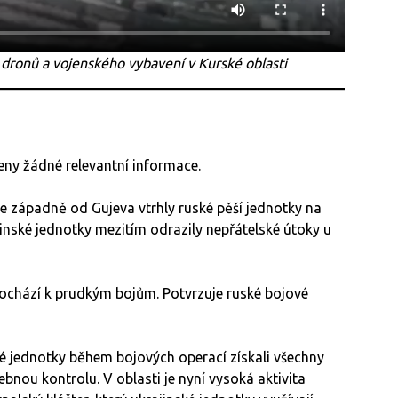
ě dronů a vojenského vybavení v Kurské oblasti
šeny žádné relevantní informace.
že západně od Gujeva vtrhly ruské pěší jednotky na
inské jednotky mezitím odrazily nepřátelské útoky u
 dochází k prudkým bojům. Potvrzuje ruské bojové
ké jednotky během bojových operací získali všechny
bnou kontrolu. V oblasti je nyní vysoká aktivita