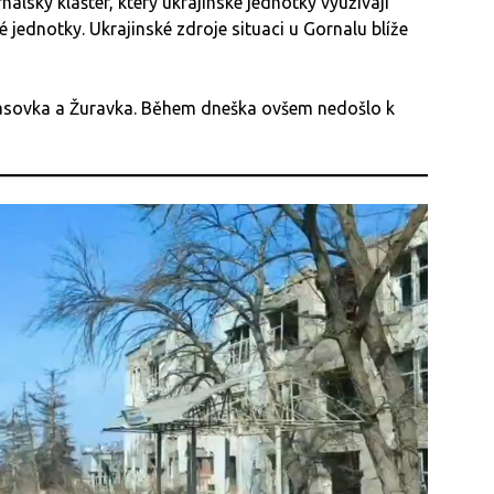
nalský klášter, který ukrajinské jednotky využívají
jednotky. Ukrajinské zdroje situaci u Gornalu blíže
 Basovka a Žuravka. Během dneška ovšem nedošlo k