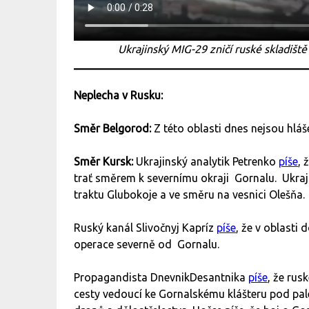
Ukrajinský MIG-29 zničí ruské skladišt
Neplecha v Rusku:
Směr Belgorod:
Z této oblasti dnes nejsou hlá
Směr Kursk:
Ukrajinský analytik Petrenko
píše
, 
trať směrem k severnímu okraji Gornalu. Ukraj
traktu Glubokoje a ve směru na vesnici Olešňa.
Ruský kanál Slivočnyj Kapríz
píše
, že v oblasti
operace severně od Gornalu.
Propagandista DnevnikDesantnika
píše
, že rus
cesty vedoucí ke Gornalskému klášteru pod pale