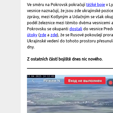
Ve směru na Pokrovsk pokračují
těžké boje
v Ly
vesnice naznačují, že jsou zde ukrajinské poz
zprávy, mezi Kotlyným a Udačným se však ok
podél železnice mezi těmito dvěma vesnicemi a
Pokrovsku se okupanti
dostali
do vesnice Predo
útoky
(
zde
a
zde
), že se Rusové pokoušejí pror
Ukrajinské vedení do tohoto prostoru přesunulo 
dny.
Z ostatních částí bojiště dnes nic nového.