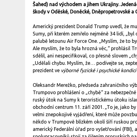
Šahed) nad východem a jihem Ukrajiny. Jedenác
škody v Oděské, Doněcké, Dněpropetrovské a C
Americký prezident Donald Trump uvedl, že mu 
Sumy, při kterém zemřelo nejméně 34 lidí, „byl
palubě letounu Air Force One. „Myslím, že to by
Ale myslím, že to byla hrozná věc,“ prohlásil 
sdělil, ani nespecifikoval, co přesně slovem „
„Udělali chybu. Myslím, že… podívejte se, zepte
prezident ve
výborné fyzické i psychické kondici
Oleksandr Merežko, předseda zahraničního výb
Trumpovo prohlášení o „chybě“ za nebezpečné 
ruský útok na Sumy k teroristickému útoku isl
obchodní centrum 11. září 2001. „To je, jako by n
velmi znepokojivé vyjádření, které může povzbu
někdo v Trumpově blízkém okolí šíří ruskou p
americký Federální úřad pro vyšetřování (FBI), a
spolupracovníků stojí za šířením proruských na