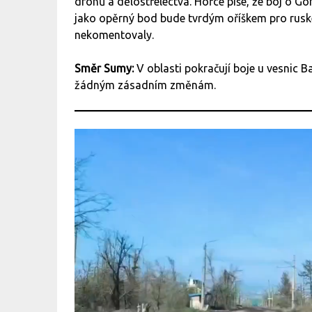
dronů a dělostřelectva. Hořce píše, že boj o Gor
jako opěrný bod bude tvrdým oříškem pro ruské 
nekomentovaly.
Směr Sumy:
V oblasti pokračují boje u vesnic
žádným zásadním změnám.