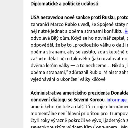
Diplomatické a politické události:
USA nezavedou nové sankce proti Rusku, protož
zahraničí Marco Rubio uvedl, že Spojené státy 
něj nutné jednat s oběma stranami konfliktu.
Ř
odvolává Bílý dům. Když se ho novinář zeptal,
odpověděl, že by to „prodloužilo válku o další r
oběma stranami, aby se zjistilo, zda skutečně c
začnete dělat něco takového (jako uvalovat no
dvěma letům války — a to nechceme… Nikdo ji
oběma stranami,“ zdůraznil Rubio. Ministr zahr
vyjednávání o ukončení války klíčové.
Administrativa amerického prezidenta Donalda
obnovení dialogu se Severní Koreou.
Informuje
amerického činitele a další tři zdroje obeznám
momentálně není hlavní prioritou pro Trumpovu
čtyři roky výrazně pokročil ve vývoji jaderných
severokorejským vůdcem Kim Čong-unem. „Mnoho