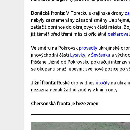
Doněcká fronta:
V Torecku ukrajinské drony
za
nebyly zaznamenány zásadní změny. Je zřejmé, 
zatlačit obránce do okrajových částí města. Boj
již téměř před třemi měsíci oficiálně
deklarova
Ve směru na Pokrovsk
provedly
ukrajinské dron
jihovýchodní části
Lysivky
, v
Ševčenku
a výcho
Piščane. Jižně od Pokrovsku pokračují intenziv
se okupanti snaží upevnit své nové pozice po v
Jižní fronta:
Ruské drony dnes
útočily
na ukraji
nezaznamenali žádné změny v linii fronty.
Chersonská fronta je beze změn.