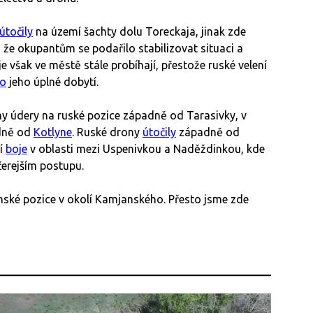
útočily
na území šachty dolu Toreckaja, jinak zde
že okupantům se podařilo stabilizovat situaci a
e však ve městě stále probíhají, přestože ruské velení
lo
jeho úplné dobytí.
y údery na ruské pozice západně od Tarasivky, v
dně od
Kotlyne
. Ruské drony
útočily
západně od
ní
boje
v oblasti mezi Uspenivkou a Naděždinkou, kde
čerejším postupu.
nské pozice v okolí Kamjanského. Přesto jsme zde