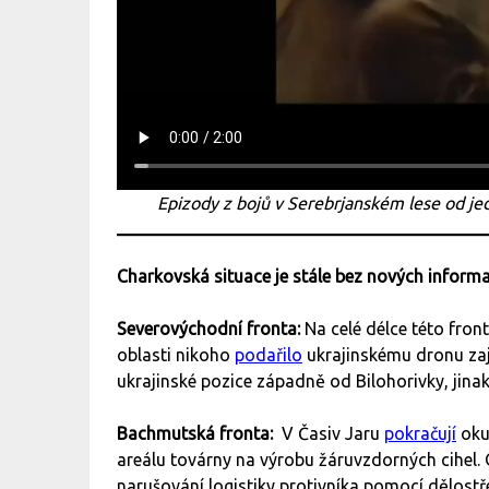
Epizody z bojů v Serebrjanském lese od j
Charkovská situace je stále bez nových informa
Severovýchodní fronta:
Na celé délce této fron
oblasti nikoho
podařilo
ukrajinskému dronu za
ukrajinské pozice západně od Bilohorivky, jina
Bachmutská fronta:
V Časiv Jaru
pokračují
oku
areálu továrny na výrobu žáruvzdorných cihel. 
narušování logistiky protivníka pomocí dělostř