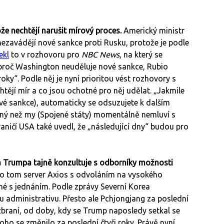
e nechtějí narušit mírový proces.
Americký ministr
nezavádějí nové sankce proti Rusku, protože je podle
ekl
to v rozhovoru pro
NBC News
, na který se
 proč Washington neuděluje nové sankce, Rubio
oky“. Podle něj je nyní prioritou vést rozhovory s
htějí mír a co jsou ochotné pro něj udělat. „Jakmile
vé sankce), automaticky se odsuzujete k dalším
ný než my (Spojené státy) momentálně nemluví s
aničí USA také uvedl, že „následující dny“ budou pro
 Trumpa tajně konzultuje s odborníky možnosti
o tom server Axios s odvoláním na vysokého
ené s jednáním. Podle zprávy Severní Korea
 administrativu. Přesto ale Pchjongjang za poslední
 zbraní, od doby, kdy se Trump naposledy setkal se
 se změnilo za poslední čtyři roky. Právě nyní