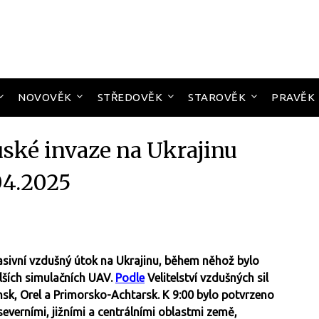
NOVOVĚK
STŘEDOVĚK
STAROVĚK
PRAVĚK
uské invaze na Ukrajinu
04.2025
masivní vzdušný útok na Ukrajinu, během něhož bylo
ších simulačních UAV.
Podle
Velitelství vzdušných sil
nsk, Orel a Primorsko-Achtarsk. K 9:00 bylo potvrzeno
everními, jižními a centrálními oblastmi země,