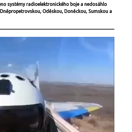
eno systémy radioelektronického boje a nedosáhlo
ou, Dněpropetrovskou, Oděskou, Doněckou, Sumskou a