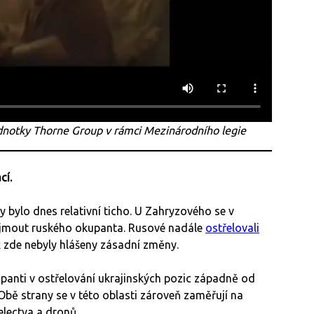
ednotky Thorne Group v rámci Mezinárodního legie
cí.
ty bylo dnes relativní ticho. U Zahryzového se v
jmout ruského okupanta. Rusové nadále
ostřelovali
k zde nebyly hlášeny zásadní změny.
panti v ostřelování ukrajinských pozic západně od
Obě strany se v této oblasti zároveň zaměřují na
electva a dronů.