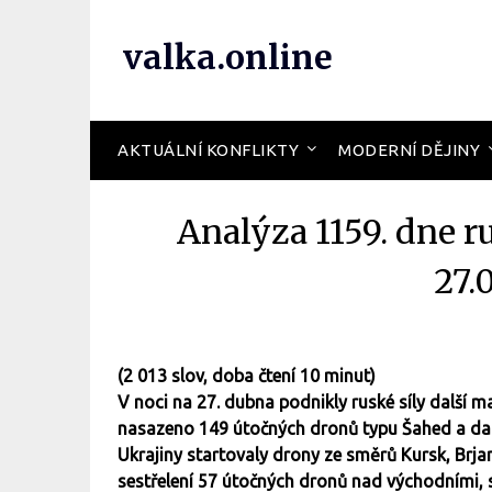
valka.online
AKTUÁLNÍ KONFLIKTY
MODERNÍ DĚJINY
Analýza 1159. dne r
27.
(2 013 slov, doba čtení 10 minut)
V noci na 27. dubna podnikly ruské síly další 
nasazeno 149 útočných dronů typu Šahed a dal
Ukrajiny startovaly drony ze směrů Kursk, Brja
sestřelení 57 útočných dronů nad východními, s