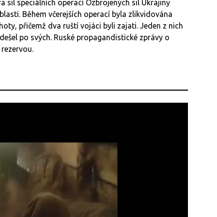
 sil speciálních operací Ozbrojených sil Ukrajiny
blasti. Během včerejších operací byla zlikvidována
ty, přičemž dva ruští vojáci byli zajati. Jeden z nich
odešel po svých. Ruské propagandistické zprávy o
 rezervou.