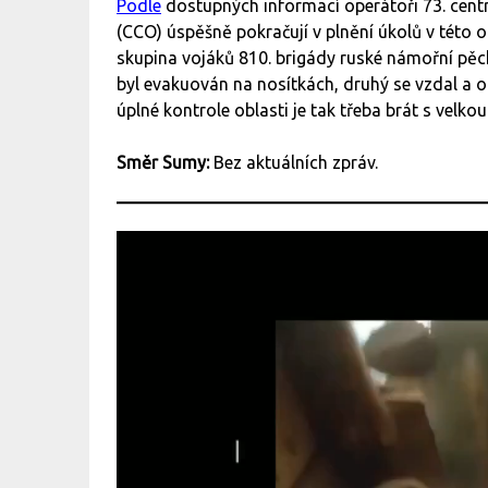
Podle
dostupných informací operátoři 73. centra
(ССО) úspěšně pokračují v plnění úkolů v této o
skupina vojáků 810. brigády ruské námořní pěcho
byl evakuován na nosítkách, druhý se vzdal a 
úplné kontrole oblasti je tak třeba brát s velkou
Směr Sumy:
Bez aktuálních zpráv.