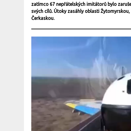
zatímco 67 nepřátelských imitátorů bylo zaruš
svých cílů. Útoky zasáhly oblasti Žytomyrsk
Čerkaskou.