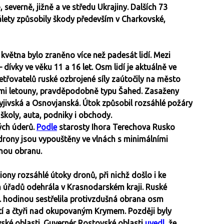
severně, jižně a ve středu Ukrajiny. Dalších 73
álety způsobily škody především v Charkovské,
. května bylo zraněno více než padesát lidí. Mezi
— dívky ve věku 11 a 16 let. Osm lidí je aktuálně ve
etřovatelů ruské ozbrojené síly zaútočily na město
ními letouny, pravděpodobně typu Šahed. Zasaženy
, Kyjivská a Osnovjanská. Útok způsobil rozsáhlé požáry
koly, auta, podniky i obchody.
ých úderů.
Podle
starosty Ihora Terechova Rusko
drony jsou vypouštěny ve vlnách s minimálními
šnou obranu.
iony rozsáhlé útoky dronů, při nichž došlo i ke
ch úřadů odehrála v Krasnodarském kraji. Ruské
22. hodinou sestřelila protivzdušná obrana osm
stí a čtyři nad okupovaným Krymem. Později byly
vské oblasti. Guvernér Rostovské oblasti
uvedl
, že