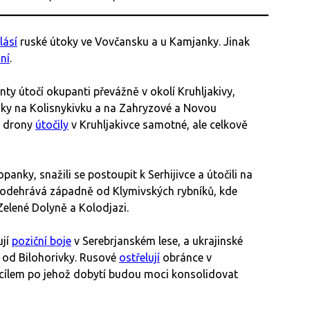
lásí
ruské útoky ve Vovčansku a u Kamjanky. Jinak
ní
.
onty útočí okupanti převážně v okolí Kruhljakivy,
toky na Kolisnykivku a na Zahryzové a Novou
é drony
útočily
v Kruhljakivce samotné, ale celkově
anky, snažili se postoupit k Serhijivce a útočili na
e odehrává západně od Klymivských rybníků, kde
 Zelené Dolyně a Kolodjazi.
ují
poziční boje
v Serebrjanském lese, a ukrajinské
 od Bilohorivky. Rusové
ostřelují
obránce v
m cílem po jehož dobytí budou moci konsolidovat