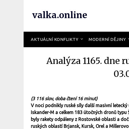
valka.online
AKTUÁLNÍ KONFLIKTY
MODERNÍ DĚJINY
Analýza 1165. dne r
03.
(3 116 slov, doba čtení 16 minut)
V noci podnikly ruské síly další masivní letecký
Iskander-M a celkem 183 útočných dronů typu 
byly rakety odpáleny z Rostovské oblasti a d
ruských oblastí Brjansk, Kursk, Orel a Millerov