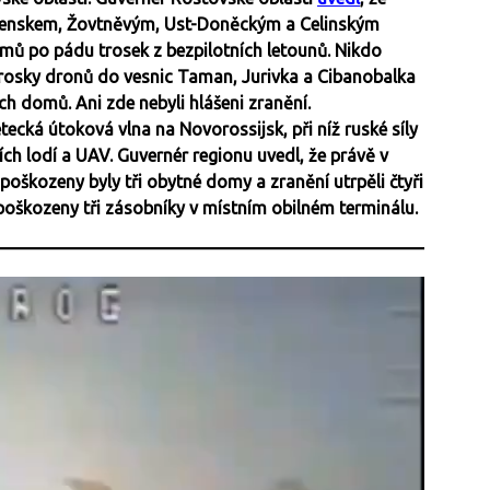
menskem, Žovtněvým, Ust-Doněckým a Celinským
omů po pádu trosek z bezpilotních letounů. Nikdo
trosky dronů do vesnic Taman, Jurivka a Cibanobalka
h domů. Ani zde nebyli hlášeni zranění.
ecká útoková vlna na Novorossijsk, při níž ruské síly
ních lodí a UAV. Guvernér regionu uvedl, že právě v
poškozeny byly tři obytné domy a zranění utrpěli čtyři
 poškozeny tři zásobníky v místním obilném terminálu.