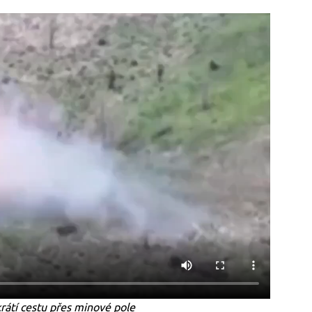
rátí cestu přes minové pole