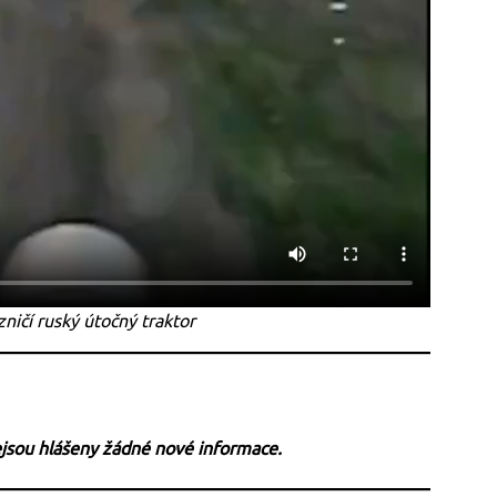
zničí ruský útočný traktor
ejsou hlášeny žádné nové informace.