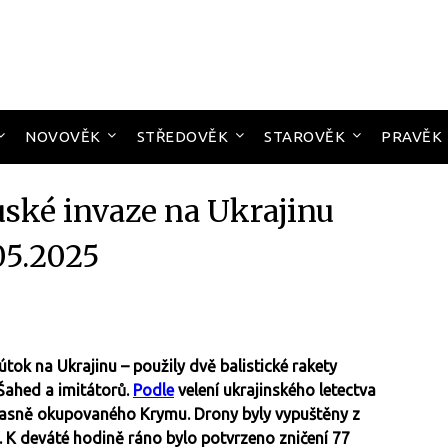
NOVOVĚK
STŘEDOVĚK
STAROVĚK
PRAVĚK
uské invaze na Ukrajinu
05.2025
 útok na Ukrajinu – použily dvě balistické rakety
Šahed a imitátorů.
Podle
velení ukrajinského letectva
očasně okupovaného Krymu. Drony byly vypuštěny z
o. K deváté hodině ráno bylo potvrzeno zničení 77