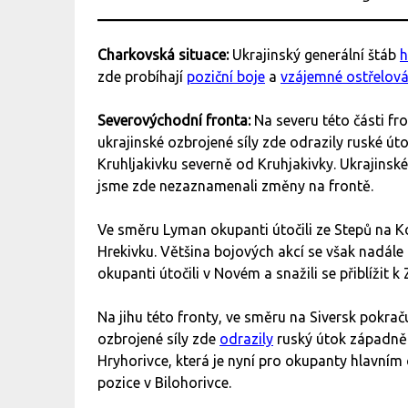
Charkovská situace:
Ukrajinský generální štáb
h
zde probíhají
poziční boje
a
vzájemné ostřelová
Severovýchodní fronta:
Na severu této části fr
ukrajinské ozbrojené síly zde odrazily ruské ú
Kruhljakivku severně od Kruhjakivky. Ukrajinsk
jsme zde nezaznamenali změny na frontě.
Ve směru Lyman okupanti útočili ze Stepů na Kop
Hrekivku. Většina bojových akcí se však nadál
okupanti útočili v Novém a snažili se přiblížit k
Na jihu této fronty, ve směru na Siversk pokrač
ozbrojené síly zde
odrazily
ruský útok západně
Hryhorivce, která je nyní pro okupanty hlavní
pozice v Bilohorivce.