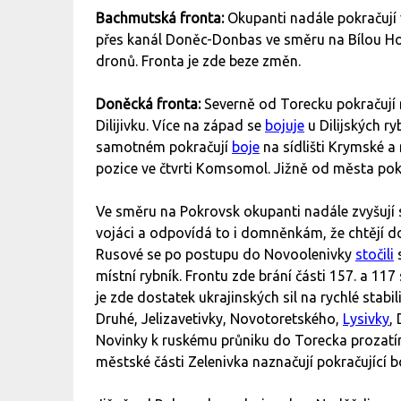
Bachmutská fronta:
Okupanti nadále pokračují
přes kanál Doněc-Donbas ve směru na Bílou Ho
dronů. Fronta je zde beze změn.
Doněcká fronta:
Severně od Torecku pokračují 
Dilijivku. Více na západ se
bojuje
u Dilijských r
samotném pokračují
boje
na sídlišti Krymské 
pozice ve čtvrti Komsomol. Jižně od města pokr
Ve směru na Pokrovsk okupanti nadále zvyšují 
vojáci a odpovídá to i domněnkám, že chtějí d
Rusové se po postupu do Novoolenivky
stočili
s
místní rybník. Frontu zde brání části 157. a 1
je zde dostatek ukrajinských sil na rychlé stabi
Druhé, Jelizavetivky, Novotoretského,
Lysivky
,
Novinky k ruskému průniku do Torecka proza
městské části Zelenivka naznačují pokračující b