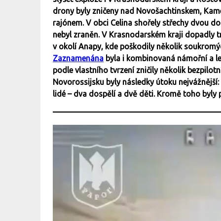
drony byly zničeny nad Novošachtinskem, Ka
rajónem. V obci Celina shořely střechy dvou d
nebyl zraněn. V Krasnodarském kraji dopadly 
v okolí Anapy, kde poškodily několik soukromýc
Zaznamenána
byla i kombinovaná námořní a let
podle vlastního tvrzení zničily několik bezpilot
Novorossijsku byly následky útoku nejvážnější: 
lidé – dva dospělí a dvě děti. Kromě toho byly