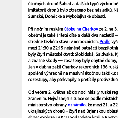
útočných dronů Šahed a dalších typů východně, 
imitátorů dronů bylo ztraceno bez následků. N
Sumské, Doněcké a Mykolajivské oblasti.
Při nočním ruském
útoku na Charkov
ze 2. na 3
oběťmi je také 11leté dítě a další dva nezletilí 
středně těžkém stavu v nemocnicích.
Podle
vyš
mezi 21:30 a 22:15 nejméně patnácti bezpilot
byly čtyři městské čtvrti: Slobidská, Saltivská
a značné škody — zasaženy byly obytné domy, š
Jen v dubnu zažil Charkov rekordních 136 rusk
spoléhá výhradně na masivní útočnou taktiku: 
rozestupy, aby překvapily a přetížily protivzdu
Od večera 2. května až do noci hlásily ruské reg
zraněním. Nejvážnější situace se podle místní
ministerstvo obrany
oznámilo
, že mezi 21. a 
ukrajinských dronů – čtyři nad Brjanskou obla
slyšet exploze i v Krasnodarském kraji a Rosto