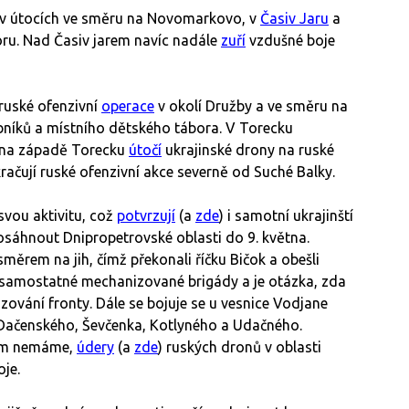
 v útocích ve směru na Novomarkovo, v
Časiv Jaru
a
ru. Nad Časiv jarem navíc nadále
zuří
vzdušné boje
ruské ofenzivní
operace
v okolí Družby a ve směru na
ybníků a místního dětského tábora. V Torecku
a na západě Torecku
útočí
ukrajinské drony na ruské
ačují ruské ofenzivní akce severně od Suché Balky.
svou aktivitu, což
potvrzují
(a
zde
) i samotní ukrajinští
osáhnout Dnipropetrovské oblasti do 9. května.
měrem na jih, čímž překonali říčku Bičok a obešli
17 samostatné mechanizované brigády a je otázka, zda
lizování fronty. Dále se bojuje se u vesnice Vodjane
 Dačenského, Ševčenka, Kotlyného a Udačného.
tím nemáme,
údery
(a
zde
) ruských dronů v oblasti
oje.