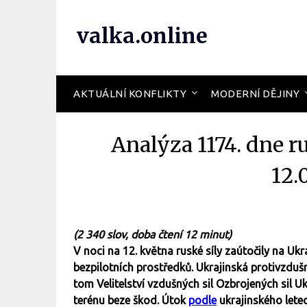
valka.online
AKTUÁLNÍ KONFLIKTY
MODERNÍ DĚJINY
Analýza 1174. dne r
12.
(2 340 slov, doba čtení 12 minut)
V noci na 12. května ruské síly zaútočily na Uk
bezpilotních prostředků. Ukrajinská protivzduš
tom Velitelství vzdušných sil Ozbrojených sil Uk
terénu beze škod. Útok
podle
ukrajinského lete