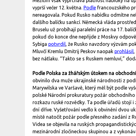
Mezitím však vyprchává platnost nabídky na úp
vyprší večer 12. května.
Podle
francouzského pr
nereagovala. Pokud Rusko nabídku odmítne nebo 
dalšího balíčku sankcí. Německá vláda prostře
Bruselu už probíhají paralelní práce na 17. balí
pokud do konce dne nepřijde z Moskvy odpověď 
Sybiga
potvrdil
, že Rusko navzdory výzvám pokra
Mluvčí Kremlu Dmitrij Peskov naopak
prohlásil
,
bez nátlaku. “Takto se s Ruskem nemluví,” dod
Podle Polska za žhářským útokem na obchodní c
obvinilo dva muže ukrajinské národnosti z po
Marywilska ve Varšavě, který měl být podle vy
polské Národní prokuratury požár obchodního c
rozkazu ruské rozvědky. Ta podle úřadů stojí i 
dní dříve. Vyšetřování vedlo k obvinění dvou uk
místě natočit požár podle přesného zadání z Ru
Videa se objevila na ruských propagandistickýc
mezinárodní zločineckou skupinou a z vykonáván