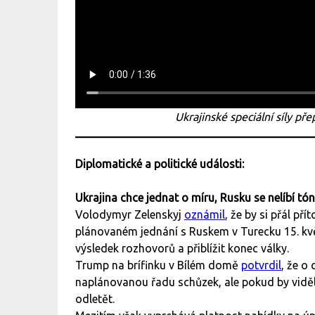
Ukrajinské speciální síly př
Diplomatické a politické události:
Ukrajina chce jednat o míru, Rusku se nelíbí tón
Volodymyr Zelenskyj
oznámil
, že by si přál 
plánovaném jednání s Ruskem v Turecku 15. kvě
výsledek rozhovorů a přiblížit konec války.
Trump na brífinku v Bílém domě
potvrdil
, že o
naplánovanou řadu schůzek, ale pokud by vidě
odletět.