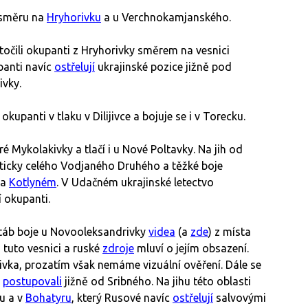
e směru na
Hryhorivku
a u Verchnokamjanského.
očili okupanti z Hryhorivky směrem na vesnici
panti navíc
ostřelují
ukrajinské pozice jižně pod
ivky.
kupanti v tlaku v Dilijivce a bojuje se i v Torecku.
é Mykolakivky a tlačí i u Nové Poltavky. Na jih od
ticky celého Vodjaného Druhého a těžké boje
a
Kotlyném
. V Udačném ukrajinské letectvo
í okupanti.
 štáb boje u Novooleksandrivky
videa
(a
zde
) z místa
 tuto vesnici a ruské
zdroje
mluví o jejím obsazení.
ivka, prozatím však nemáme vizuální ověření. Dále se
A
postupovali
jižně od Sribného. Na jihu této oblasti
lu a v
Bohatyru
, který Rusové navíc
ostřelují
salvovými