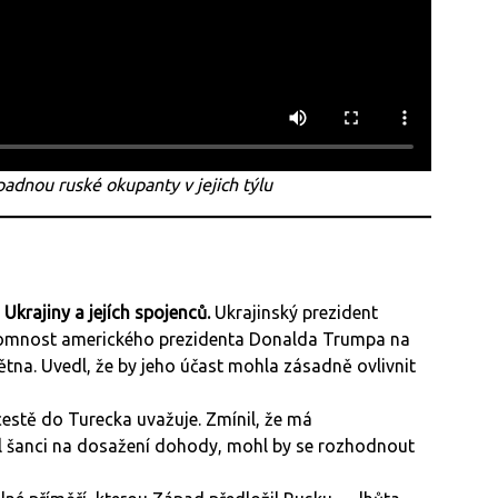
epadnou ruské okupanty v jejich týlu
 Ukrajiny a jejích spojenců.
Ukrajinský prezident
přítomnost amerického prezidenta Donalda Trumpa na
tna. Uvedl, že by jeho účast mohla zásadně ovlivnit
 cestě do Turecka uvažuje. Zmínil, že má
l šanci na dosažení dohody, mohl by se rozhodnout