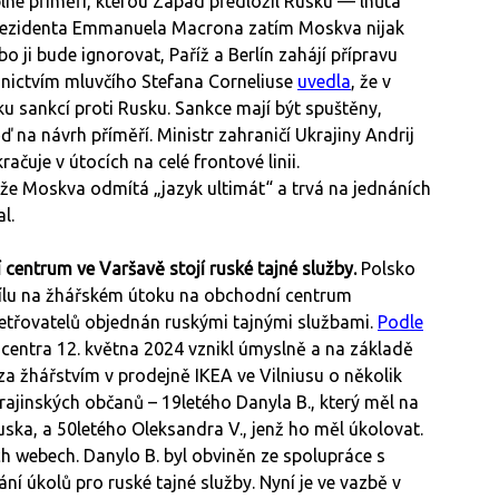
lné příměří, kterou Západ předložil Rusku — lhůta
ezidenta Emmanuela Macrona zatím Moskva nijak
ji bude ignorovat, Paříž a Berlín zahájí přípravu
dnictvím mluvčího Stefana Corneliuse
uvedla
, že v
čku sankcí proti Rusku. Sankce mají být spuštěny,
na návrh příměří. Ministr zahraničí Ukrajiny Andrij
čuje v útocích na celé frontové linii.
 že Moskva odmítá „jazyk ultimát“ a trvá na jednáních
al.
entrum ve Varšavě stojí ruské tajné služby.
Polsko
dílu na žhářském útoku na obchodní centrum
šetřovatelů objednán ruskými tajnými službami.
Podle
entra 12. května 2024 vznikl úmyslně a na základě
za žhářstvím v prodejně IKEA ve Vilniusu o několik
rajinských občanů – 19letého Danyla B., který měl na
ska, a 50letého Oleksandra V., jenž ho měl úkolovat.
h webech. Danylo B. byl obviněn ze spolupráce s
í úkolů pro ruské tajné služby. Nyní je ve vazbě v