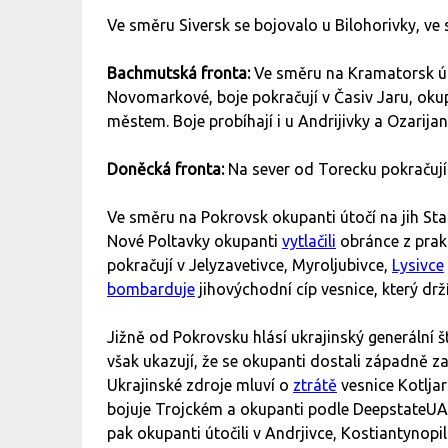
Ve směru Siversk se bojovalo u Bilohorivky, v
Bachmutská fronta:
Ve směru na Kramatorsk út
Novomarkové, boje pokračují v Časiv Jaru, oku
městem. Boje probíhají i u Andrijivky a Ozarijan
Doněcká fronta:
Na sever od Torecku pokračují o
Ve směru na Pokrovsk okupanti útočí na jih Star
Nové Poltavky okupanti
vytlačili
obránce z prak
pokračují v Jelyzavetivce, Myroljubivce,
Lysivce
bombarduje
jihovýchodní cíp vesnice, který drž
Jižně od Pokrovsku hlásí ukrajinský generální
však ukazují, že se okupanti dostali západně za
Ukrajinské zdroje mluví o
ztrátě
vesnice Kotljar
bojuje Trojckém a okupanti podle DeepstateU
pak okupanti útočili v Andrjivce, Kostiantynopi