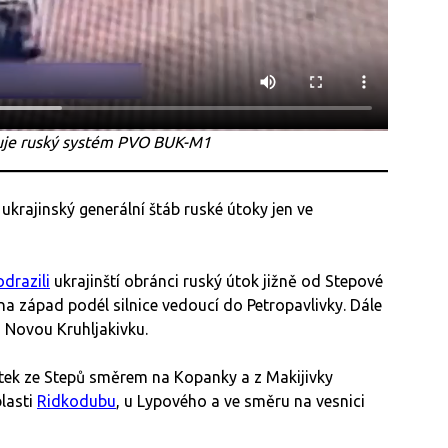
iduje ruský systém PVO BUK-M1
ukrajinský generální štáb ruské útoky jen ve
odrazili
ukrajinští obránci ruský útok jižně od Stepové
na západ podél silnice vedoucí do Petropavlivky. Dále
 Novou Kruhljakivku.
tek ze Stepů směrem na Kopanky a z Makijivky
lasti
Ridkodubu
, u Lypového a ve směru na vesnici