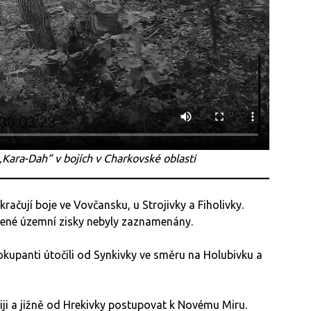
„Kara-Dah“ v bojích v Charkovské oblasti
ačují boje ve Vovčansku, u Strojivky a Fiholivky.
rzené územní zisky nebyly zaznamenány.
upanti útočili od Synkivky ve směru na Holubivku a
iji a jižně od Hrekivky postupovat k Novému Miru.