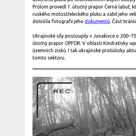
Průlom provedl 1. útočný prapor Černá labuť, kte
ruského motostřeleckého pluku a zabil jeho veli
doložila fotografií jeho
dokumentů
. Část brání
Ukrajinské síly postoupily v Junakivce o 200–7
útočný prapor OPFOR. V oblasti Kindrativky ope
územních zisků. I tak ukrajinské protiútoky aktu
tomto sektoru.