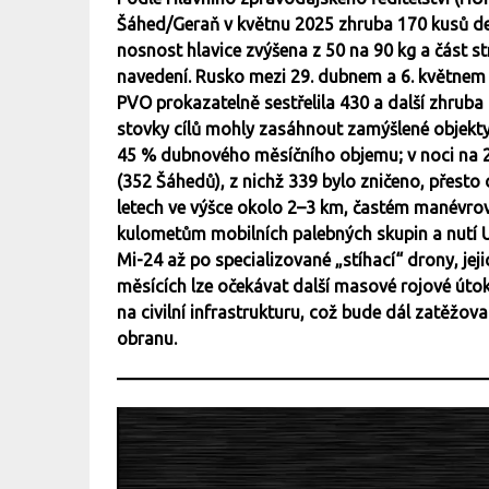
Šáhed/Geraň v květnu 2025 zhruba 170 kusů de
nosnost hlavice zvýšena z 50 na 90 kg a část str
navedení. Rusko mezi 29. dubnem a 6. květnem v
PVO prokazatelně sestřelila 430 a další zhruba
stovky cílů mohly zasáhnout zamýšlené objekt
45 % dubnového měsíčního objemu; v noci na 2
(352 Šáhedů), z nichž 339 bylo zničeno, přesto
letech ve výšce okolo 2–3 km, častém manévrová
kulometům mobilních palebných skupin a nutí U
Mi-24 až po specializované „stíhací“ drony, jeji
měsících lze očekávat další masové rojové útok
na civilní infrastrukturu, což bude dál zatěžov
obranu.