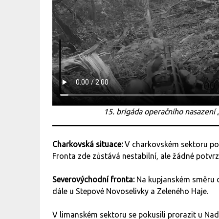
15. brigáda operačního nasazení 
Charkovská situace:
V charkovském sektoru pokr
Fronta zde zůstává nestabilní, ale žádné potv
Severovýchodní fronta:
Na kupjanském směru ok
dále u Stepové Novoselivky a Zeleného Haje.
V limanském sektoru se pokusili prorazit u Nad