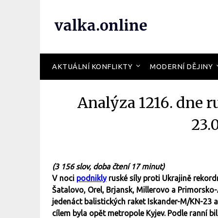
valka.online
AKTUÁLNÍ KONFLIKTY
MODERNÍ DĚJINY
Analýza 1216. dne r
23.
(3 156 slov, doba čtení 17 minut)
V noci
podnikly
ruské síly proti Ukrajině reko
Šatalovo, Orel, Brjansk, Millerovo a Primorsko
jedenáct balistických raket Iskander-M/KN-23 a
cílem byla opět metropole Kyjev. Podle ranní bi