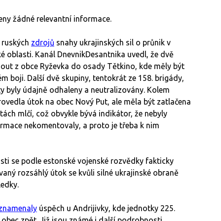
šeny žádné relevantní informace.
e ruských
zdrojů
snahy ukrajinských sil o průnik v
 oblasti. Kanál DnevnikDesantnika uvedl, že dvě
nout z obce Ryževka do osady Tětkino, kde měly být
m boji. Další dvě skupiny, tentokrát ze 158. brigády,
i ty byly údajně odhaleny a neutralizovány. Kolem
ovedla útok na obec Nový Put, ale měla být zatlačena
tách mlčí, což obvykle bývá indikátor, že nebyly
ormace nekomentovaly, a proto je třeba k nim
sti se podle estonské vojenské rozvědky fakticky
vaný rozsáhlý útok se kvůli silné ukrajinské obraně
sledky.
znamenaly
úspěch u Andrijivky, kde jednotky 225.
bec zpět. Již jsou známé i další podrobnosti.