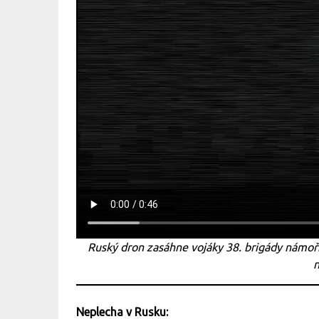
Ruský dron zasáhne vojáky 38. brigády námoř
n
Neplecha v Rusku: