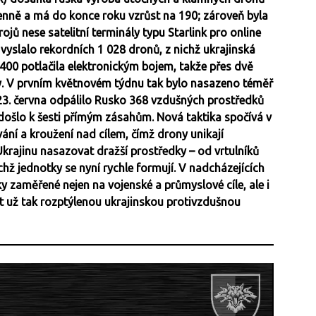
nně a má do konce roku vzrůst na 190; zároveň byla
ojů nese satelitní terminály typu Starlink pro online
yslalo rekordních 1 028 dronů, z nichž ukrajinská
 400 potlačila elektronickým bojem, takže přes dvě
y. V prvním květnovém týdnu tak bylo nasazeno téměř
3. června odpálilo Rusko 368 vzdušných prostředků
 došlo k šesti přímým zásahům. Nová taktika spočívá v
ní a kroužení nad cílem, čímž drony unikají
krajinu nasazovat dražší prostředky – od vrtulníků
chž jednotky se nyní rychle formují. V nadcházejících
y zaměřené nejen na vojenské a průmyslové cíle, ale i
at už tak rozptýlenou ukrajinskou protivzdušnou