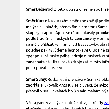
Směr Belgorod:
Z této oblasti dnes nejsou hlá
Směr Kursk:
Na kurském směru pokračují podl
malých skupinách, především z prostoru Sumské
skupiny praporu Ajdar se ráno pokusily pronik
podle tradičních ruských tvrzení zničeny v přímé
se měly přiblížit ke hranici od Bessalovky, ale 
poledne pak 47. úderná jednotka AFU údajně pr
zpět po silné ruské palbě. Zdroje o ruských ztrá
zanedbatelné. Ukrajinské zdroje zatím tyto inf
přistupovat s rezervou.
Směr Sumy:
Ruská letní ofenzíva v Sumské obla
zadrhla. Plukovník Ants Kiviselg uvádí, že avizo
přetavil v sérii lokálních bojů s minimálními vý
Včera jsme v analýze psali, že ukrajinské síly
za
útočného pluku po sedmidenních bojích dobyly o