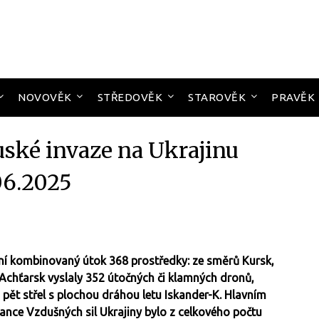
NOVOVĚK
STŘEDOVĚK
STAROVĚK
PRAVĚK
uské invaze na Ukrajinu
06.2025
rdní kombinovaný útok 368 prostředky: ze směrů Kursk,
-Achťarsk vyslaly 352 útočných či klamných dronů,
 pět střel s plochou dráhou letu Iskander-K. Hlavním
lance Vzdušných sil Ukrajiny bylo z celkového počtu