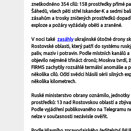
zneškodněno 354 cílů: 158 prostředky přímé pal
Šáhedů, všech pěti střel Iskander-K a sedmi bal
zásahům a trosky zničených prostředků dopadly 
exploze a požáry vyžádaly oběti a zraněné.
V noci také
zasáhly
ukrajinské útočné drony s
Rostovské oblasti, který patří do systému rusk
paliv, maziv i potravin. Podle místních kanálů
objevilo nejméně třináct dronů; Moskva tvrdí, ž
FIRMS zachytily rozsáhlé termální anomálie a p
několika cílů. Očití svědci hlásili sérii silných e
několika kilometrech.
Ruské ministerstvo obrany oznámilo, jednotky P
prostředků: 13 nad Rostovskou oblastí a zbýva
Podle vyjádření publikovaného na Telegramu neb
nelze v současnosti nezávisle ověřit.
Podle Hlavního zpravodajského ředitelství (H