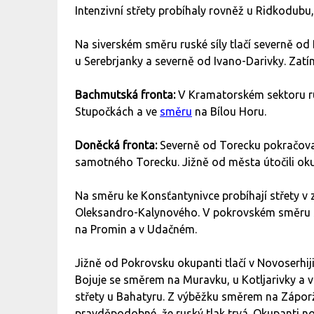
Intenzivní střety probíhaly rovněž u Ridkodubu,
Na siverském směru ruské síly tlačí severně od
u Serebrjanky a severně od Ivano-Darivky. Zatím
Bachmutská fronta:
V Kramatorském sektoru rus
Stupočkách a ve
směru
na Bílou Horu.
Doněcká fronta:
Severně od Torecku pokračoval
samotného Torecku. Jižně od města útočili okup
Na směru ke Konsťantynivce probíhají střety v
Oleksandro-Kalynového. V pokrovském směru se
na Promin a v Udačném.
Jižně od Pokrovsku okupanti tlačí v Novoserhij
Bojuje se směrem na Muravku, u Kotljarivky a v
střety u Bahatyru. Z výběžku směrem na Záporži
pravděpodobné, že ruský tlak trvá. Okupanti 