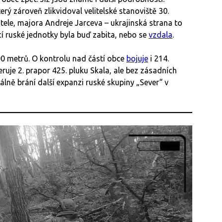
rý zároveň zlikvidoval velitelské stanoviště 30.
tele, majora Andreje Jarceva – ukrajinská strana to
cí ruské jednotky byla buď zabita, nebo se
vzdala
.
00 metrů. O kontrolu nad částí obce
bojuje
i 214.
ruje 2. prapor 425. pluku Skala, ale bez zásadních
álně brání další expanzi ruské skupiny „Sever“ v