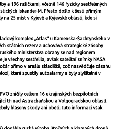
by a 196 rušičkami, včetně 146 fyzicky sestřelených
istických Iskander-M. Přesto došlo k šesti přímým
na 25 míst v Kyjevě a Kyjevské oblasti, kde si
kladový komplex „Atlas“ u Kamenska-Šachtynského v
ých státních rezerv a uchovává strategické zásoby
 a ruského ministerstva obrany se nad regionem
e je všechny sestřelila, avšak satelitní snímky NASA
ožár přímo v areálu skladiště, což nasvědčuje zásahu
xplozí, které spustily autoalarmy a byly slyšitelné v
VO zničily celkem 16 ukrajinských bezpilotních
jící tři nad Astrachaňskou a Volgogradskou oblastí.
yly hlášeny škody ani oběti; tuto informaci však
UR) dosáhla ruská výroba útočných a klamných dronů