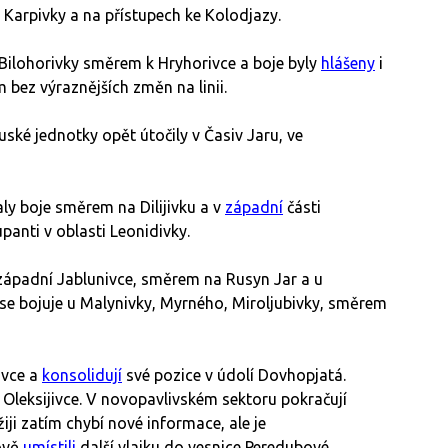
 Karpivky a na přístupech ke Kolodjazy.
 Bilohorivky směrem k Hryhorivce a boje byly
hlášeny
i
 bez výraznějších změn na linii.
ké jednotky opět útočily v Časiv Jaru, ve
y boje směrem na Dilijivku a v
západní
části
anti v oblasti Leonidivky.
 západní Jablunivce, směrem na Rusyn Jar a u
 bojuje u Malynivky, Myrného, Miroljubivky, směrem
ivce a
konsolidují
své pozice v údolí Dovhopjatá.
 Oleksijivce. V novopavlivském sektoru pokračují
ji zatím chybí nové informace, ale je
nově
umístili
další vlajku do vesnice Peredubové