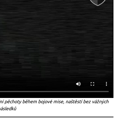
ní pěchoty během bojové mise, naštěstí bez vážných
ásledků