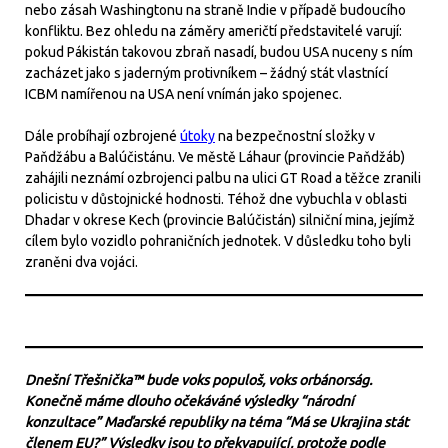
nebo zásah Washingtonu na straně Indie v případě budoucího
konfliktu. Bez ohledu na záměry američtí představitelé varují:
pokud Pákistán takovou zbraň nasadí, budou USA nuceny s ním
zacházet jako s jaderným protivníkem – žádný stát vlastnící
ICBM namířenou na USA není vnímán jako spojenec.
Dále probíhají ozbrojené
útoky
na bezpečnostní složky v
Paňdžábu a Balúčistánu. Ve městě Láhaur (provincie Paňdžáb)
zahájili neznámí ozbrojenci palbu na ulici GT Road a těžce zranili
policistu v důstojnické hodnosti. Téhož dne vybuchla v oblasti
Dhadar v okrese Kech (provincie Balúčistán) silniční mina, jejímž
cílem bylo vozidlo pohraničních jednotek. V důsledku toho byli
zraněni dva vojáci.
Dnešní Třešnička™ bude voks populoš, voks orbánorság.
Konečně máme dlouho očekáváné výsledky “národní
konzultace” Maďarské republiky na téma “Má se Ukrajina stát
členem EU?” Výsledky jsou to překvapující, protože podle