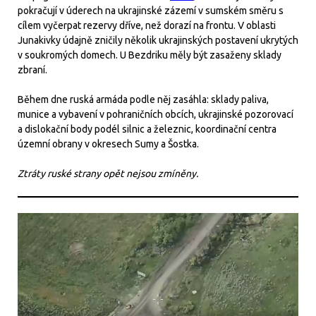
pokračují v úderech na ukrajinské zázemí v sumském směru s
cílem vyčerpat rezervy dříve, než dorazí na frontu. V oblasti
Junakivky údajně zničily několik ukrajinských postavení ukrytých
v soukromých domech. U Bezdriku měly být zasaženy sklady
zbraní.
Během dne ruská armáda podle něj zasáhla: sklady paliva,
munice a vybavení v pohraničních obcích, ukrajinské pozorovací
a dislokační body podél silnic a železnic, koordinační centra
územní obrany v okresech Sumy a Šostka.
Ztráty ruské strany opět nejsou zmíněny.