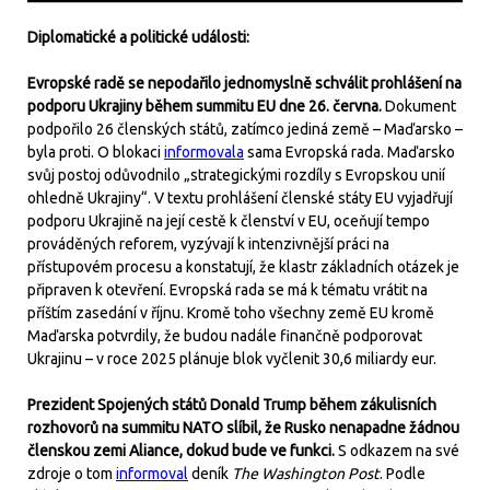
Diplomatické a politické události:
Evropské radě se nepodařilo jednomyslně schválit prohlášení na
podporu Ukrajiny během summitu EU dne 26. června.
Dokument
podpořilo 26 členských států, zatímco jediná země – Maďarsko –
byla proti. O blokaci
informovala
sama Evropská rada. Maďarsko
svůj postoj odůvodnilo „strategickými rozdíly s Evropskou unií
ohledně Ukrajiny“. V textu prohlášení členské státy EU vyjadřují
podporu Ukrajině na její cestě k členství v EU, oceňují tempo
prováděných reforem, vyzývají k intenzivnější práci na
přístupovém procesu a konstatují, že klastr základních otázek je
připraven k otevření. Evropská rada se má k tématu vrátit na
příštím zasedání v říjnu. Kromě toho všechny země EU kromě
Maďarska potvrdily, že budou nadále finančně podporovat
Ukrajinu – v roce 2025 plánuje blok vyčlenit 30,6 miliardy eur.
Prezident Spojených států Donald Trump během zákulisních
rozhovorů na summitu NATO slíbil, že Rusko nenapadne žádnou
členskou zemi Aliance, dokud bude ve funkci.
S odkazem na své
zdroje o tom
informoval
deník
The Washington Post
. Podle