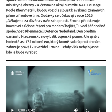
ministryně obrany 24. června na okraji summitu NATO v Haagu.
Podle Rheinmetallu budou vozidla sloužit k evakuaci zraněných
přímo u frontové linie. Dodávky se očekávají v roce 2026.
„Děkujeme za důvěru v naše schopnosti. Ermine představuje
inovativní a účinné řešení pro moderní bojiště,“ uvedl šéf dceřiné
společnosti Rheinmetall Defence Nederland. Den předtím
oznámilo Nizozemsko nový balík vojenské pomoci Ukrajině v
hodnotě asi 175 milionů eur, který kromě radarů proti dronům
zahrnuje právě i 20 vozidel Ermine. Tehdy však nebylo jasné,
kdo je bude vyrábět.