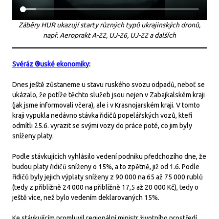
Záběry HUR ukazují starty různých typů ukrajinských dronů,
např. Aeroprakt A-22, UJ-26, UJ-22 a dalších
Svéráz ®uské ekonomiky
:
Dnes ještě zůstaneme u stavu ruského svozu odpadů, neboť se
ukázalo, že potíže těchto služeb jsou nejen v Zabajkalském kraji
(jak jsme informovali včera), ale i v Krasnojarském kraji. V tomto
kraji vypukla nedávno stávka řidičů popelářských vozů, kteří
odmítli 25.6. vyrazit se svými vozy do práce poté, co jim byly
sníženy platy.
Podle stávkujících vyhlásilo vedení podniku předchozího dne, že
budou platy řidičů sníženy o 15%, a to zpětně, již od 1.6. Podle
řidičů byly jejich výplaty sníženy z 90 000 na 65 až 75 000 rublů
(tedy z přibližně 24 000 na přibližně 17,5 až 20 000 Kč), tedy o
ještě více, než bylo vedením deklarovaných 15%.
Ke stávkujícím promluvil regionální ministr životního prostředí,