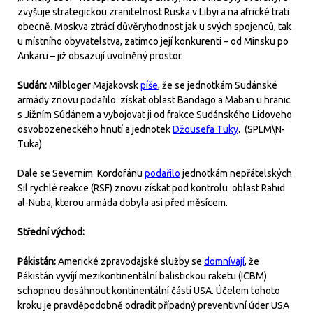
zvyšuje strategickou zranitelnost Ruska v Libyi a na africké trati
obecně. Moskva ztrácí důvěryhodnost jak u svých spojenců, tak
u místního obyvatelstva, zatímco její konkurenti – od Minsku po
Ankaru – již obsazují uvolněný prostor.
Sudán:
Milbloger Majakovsk
píše
, že se jednotkám Sudánské
armády znovu podařilo získat oblast Bandago a Maban u hranic
s Jižním Súdánem a vybojovat ji od frakce Sudánského Lidoveho
osvobozeneckého hnutí a jednotek
Džousefa Tuky
. (SPLM\N-
Tuka)
Dale se Severním Kordofánu
podařilo
jednotkám nepřátelských
Sil rychlé reakce (RSF) znovu získat pod kontrolu oblast Rahid
al-Nuba, kterou armáda dobyla asi před měsícem.
Střední východ:
Pákistán:
Americké zpravodajské služby se
domnívají
, že
Pákistán vyvíjí mezikontinentální balistickou raketu (ICBM)
schopnou dosáhnout kontinentální části USA. Účelem tohoto
kroku je pravděpodobně odradit případný preventivní úder USA