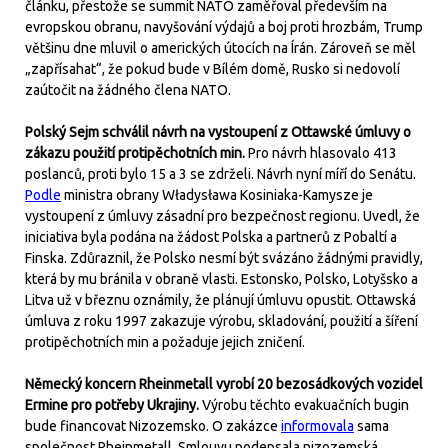
článku, přestože se summit NATO zaměřoval především na
evropskou obranu, navyšování výdajů a boj proti hrozbám, Trump
většinu dne mluvil o amerických útocích na Írán. Zároveň se měl
„zapřísahat“, že pokud bude v Bílém domě, Rusko si nedovolí
zaútočit na žádného člena NATO.
Polský Sejm schválil návrh na vystoupení z Ottawské úmluvy o
zákazu použití protipěchotních min.
Pro návrh hlasovalo 413
poslanců, proti bylo 15 a 3 se zdrželi. Návrh nyní míří do Senátu.
Podle
ministra obrany Władysława Kosiniaka-Kamysze je
vystoupení z úmluvy zásadní pro bezpečnost regionu. Uvedl, že
iniciativa byla podána na žádost Polska a partnerů z Pobaltí a
Finska. Zdůraznil, že Polsko nesmí být svázáno žádnými pravidly,
která by mu bránila v obraně vlasti. Estonsko, Polsko, Lotyšsko a
Litva už v březnu oznámily, že plánují úmluvu opustit. Ottawská
úmluva z roku 1997 zakazuje výrobu, skladování, použití a šíření
protipěchotních min a požaduje jejich zničení.
Německý koncern Rheinmetall vyrobí 20 bezosádkových vozidel
Ermine pro potřeby Ukrajiny.
Výrobu těchto evakuačních bugin
bude financovat Nizozemsko. O zakázce
informovala
sama
společnost Rheinmetall. Smlouvu podepsala nizozemská