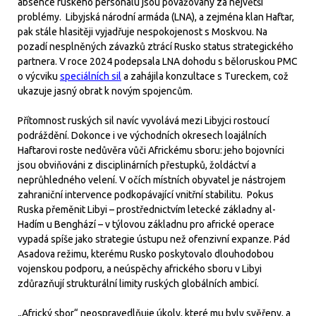
absence ruského personálu jsou považovány za největší
problémy. Libyjská národní armáda (LNA), a zejména klan Haftar,
pak stále hlasitěji vyjadřuje nespokojenost s Moskvou. Na
pozadí nesplněných závazků ztrácí Rusko status strategického
partnera. V roce 2024 podepsala LNA dohodu s běloruskou PMC
o výcviku
speciálních sil
a zahájila konzultace s Tureckem, což
ukazuje jasný obrat k novým spojencům.
Přítomnost ruských sil navíc vyvolává mezi Libyjci rostoucí
podráždění. Dokonce i ve východních okresech loajálních
Haftarovi roste nedůvěra vůči Africkému sboru: jeho bojovníci
jsou obviňováni z disciplinárních přestupků, žoldáctví a
neprůhledného velení. V očích místních obyvatel je nástrojem
zahraniční intervence podkopávající vnitřní stabilitu. Pokus
Ruska přeměnit Libyi – prostřednictvím letecké základny al-
Hadím u Benghází – v týlovou základnu pro africké operace
vypadá spíše jako strategie ústupu než ofenzivní expanze. Pád
Asadova režimu, kterému Rusko poskytovalo dlouhodobou
vojenskou podporu, a neúspěchy afrického sboru v Libyi
zdůrazňují strukturální limity ruských globálních ambicí.
„Africký sbor“ neospravedlňuje úkoly, které mu byly svěřeny, a