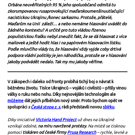
Orbána neuvěřitelných 95 % jeho spoluobčanů odmítá tu
zkorumpovanou rusaprovokující maďarskoumenšinuutlačující
nacistickou Ukrajinu /konec sarkasmu. Protože, přátelé,
Maďarům na Unii
záleží… a nebo nemáme hlasování uvádět do
žádného kontextu? A určitě pro tuto vládou řízenou
populistickou frašku nebyl zneužit fakt, že se dá hlasovat z více
mailovek a ještě hodit hlas i na papírovém hlasovacím lístku.
Podle mluvčího vlády to, že hlasování vždy vyjde coby drtivá
podpora vládní politiky je jen náhodička, protože se v hlasování
jakoby podvádět nedalo. Tak my mu jakoby věříme.
V zákopech i daleko od fronty probíhá tichý boj o návrat k
běžnému životu. Tisíce Ukrajinců – vojáků i civilistů – přišly vinou
války o ruku nebo nohu. Díky nejnovějším technologiím ale
můžeme
dát jejich příběhům nový směr. Proto bychom opět ve
spolupráci
s
Česká stopa z. s.
rádi představili novou
sbírku
.
Díky iniciativě
Victoria Hand Project
už dnes na Ukrajině
vznikají odolné,
na míru navržené protézy
. Na místě se tisknou
pomocí
tiskáren od české firmy
Prusa Research
– rychle, levně a