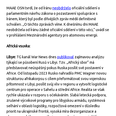
MAAE OSN tvrdí, že od Íránu
neobdrželo
oficiální sdělení o
parlamentním návrhu zákona o pozastavení spolupráce s
Íránem, který byl podle dřívějších zpráv médií definitivně
schválen. „O těchto zprávách víme. K dnešnímu dni MAAE
neobdržela od Íránu žádné oficiální sdělení v této věci,“ uvádí se
v prohlášení Mezinárodní agentury pro atomovou energii.
Africká vsuvka:
Libye:
TG kanál War News dnes
publikoval
zajímavou analýzu
týkající se působení Rusů v Libyi. Tzv. „Africký sbor“ má
představovat neúspěšný pokus Ruska posílit své postavení v
Africe. Od listopadu 2023 Rusko nahradilo PMC Wagner novou
strukturou afrikakorpsu s cílem přeformátovat svou vojenskou
přítomnost v Libyi, posílit svůj vliv v regionu a vytvořit logistické
centrum pro operace v Sahelu a střední Africe. Realita se však
rychle ukázala v rozporu s očekáváním. Slabá letecká podpora,
zrušené výcvikové programy pro libyjskou armádu, systémová
selhání v oblasti logistiky, rozpočtová omezení v důsledku
priorit na ukrajinské frontě, vysoká míra dezorganizace a