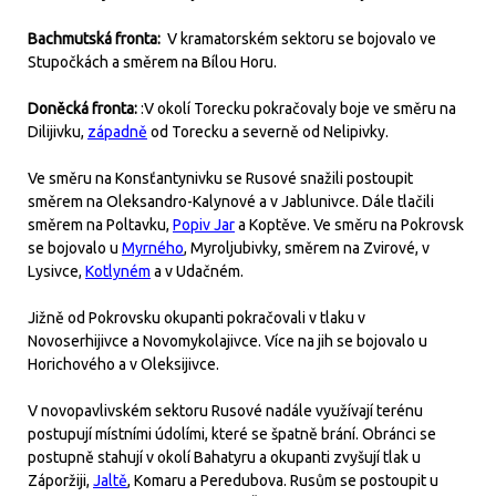
Bachmutská fronta:
V kramatorském sektoru se bojovalo ve
Stupočkách a směrem na Bílou Horu.
Doněcká fronta:
:V okolí Torecku pokračovaly boje ve směru na
Dilijivku,
západně
od Torecku a severně od Nelipivky.
Ve směru na Konsťantynivku se Rusové snažili postoupit
směrem na Oleksandro-Kalynové a v Jablunivce. Dále tlačili
směrem na Poltavku,
Popiv Jar
a Koptěve. Ve směru na Pokrovsk
se bojovalo u
Myrného
, Myroljubivky, směrem na Zvirové, v
Lysivce,
Kotlyném
a v Udačném.
Jižně od Pokrovsku okupanti pokračovali v tlaku v
Novoserhijivce a Novomykolajivce. Více na jih se bojovalo u
Horichového a v Oleksijivce.
V novopavlivském sektoru Rusové nadále využívají terénu
postupují místními údolími, které se špatně brání. Obránci se
postupně stahují v okolí Bahatyru a okupanti zvyšují tlak u
Záporžiji,
Jaltě
, Komaru a Peredubova. Rusům se postoupit u