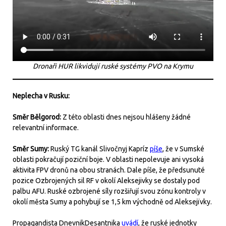
Dronaři HUR likvidují ruské systémy PVO na Krymu
Neplecha v Rusku:
Směr Bělgorod:
Z této oblasti dnes nejsou hlášeny žádné
relevantní informace.
Směr Sumy:
Ruský TG kanál Slivočnyj Kapríz
píše
, že v Sumské
oblasti pokračují poziční boje. V oblasti nepolevuje ani vysoká
aktivita FPV dronů na obou stranách. Dale píše, že předsunuté
pozice Ozbrojených sil RF v okolí Aleksejivky se dostaly pod
palbu AFU. Ruské ozbrojené síly rozšiřují svou zónu kontroly v
okolí města Sumy a pohybují se 1,5 km východně od Aleksejïvky.
Propagandista DnevnikDesantnika
uvádí
, že ruské jednotky