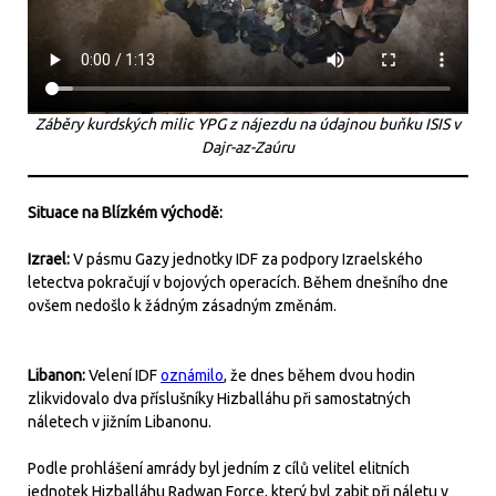
Záběry kurdských milic YPG z nájezdu na údajnou buňku ISIS v
Dajr-az-Zaúru
Situace na Blízkém východě:
Izrael:
V pásmu Gazy jednotky IDF za podpory Izraelského
letectva pokračují v bojových operacích. Během dnešního dne
ovšem nedošlo k žádným zásadným změnám.
Libanon:
Velení IDF
oznámilo
, že dnes během dvou hodin
zlikvidovalo dva příslušníky Hizballáhu při samostatných
náletech v jižním Libanonu.
Podle prohlášení amrády byl jedním z cílů velitel elitních
jednotek Hizballáhu Radwan Force, který byl zabit při náletu v