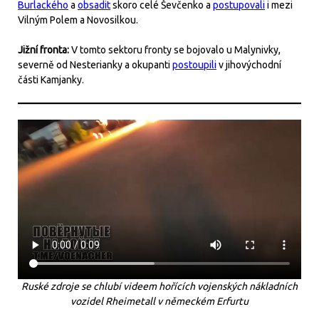
Burlackého
a
obsadit
skoro celé Ševčenko a
postupovali
i mezi
Vilným Polem a Novosilkou.
Jižní fronta:
V tomto sektoru fronty se bojovalo u Malynivky,
severně od Nesterianky a okupanti
postoupili
v jihovýchodní
části Kamjanky.
Ruské zdroje se chlubí videem hořících vojenských nákladních
vozidel Rheimetall v německém Erfurtu