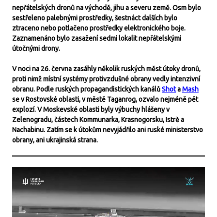
nepřátelských dronů na východě, jihu a severu země. Osm bylo
sestřeleno palebnými prostředky, šestnáct dalších bylo
ztraceno nebo potlačeno prostředky elektronického boje.
Zaznamenáno bylo zasažení sedmi lokalit nepřátelskými
útočnými drony.
V noci na 26. června zasáhly několik ruských měst útoky dronů,
proti nimž místní systémy protivzdušné obrany vedly intenzivní
obranu. Podle ruských propagandistických kanálů
Shot
a
Mash
se v Rostovské oblasti, v městě Taganrog, ozvalo nejméně pět
explozí. V Moskevské oblasti byly výbuchy hlášeny v
Zelenogradu, částech Kommunarka, Krasnogorsku, Istrě a
Nachabinu. Zatím se k útokům nevyjádřilo ani ruské ministerstvo
obrany, ani ukrajinská strana.