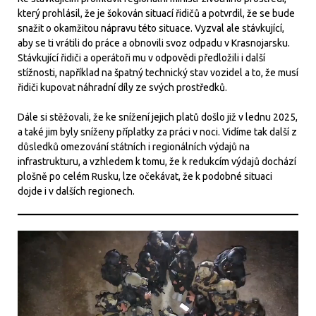
který prohlásil, že je šokován situací řidičů a potvrdil, že se bude
snažit o okamžitou nápravu této situace. Vyzval ale stávkující,
aby se ti vrátili do práce a obnovili svoz odpadu v Krasnojarsku.
Stávkující řidiči a operátoři mu v odpovědi předložili i další
stížnosti, například na špatný technický stav vozidel a to, že musí
řidiči kupovat náhradní díly ze svých prostředků.
Dále si stěžovali, že ke snížení jejich platů došlo již v lednu 2025,
a také jim byly sníženy příplatky za práci v noci. Vidíme tak další z
důsledků omezování státních i regionálních výdajů na
infrastrukturu, a vzhledem k tomu, že k redukcím výdajů dochází
plošně po celém Rusku, lze očekávat, že k podobné situaci
dojde i v dalších regionech.