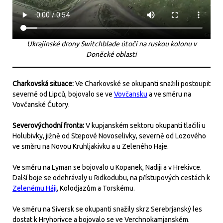
Ukrajinské drony Switchblade útočí na ruskou kolonu v
Doněcké oblasti
Charkovská situace:
Ve Charkovské se okupanti snažili postoupit
severně od Lipců, bojovalo se ve
Vovčansku
a ve směru na
Vovčanské Čutory.
Severovýchodní fronta:
V kupjanském sektoru okupanti tlačili u
Holubivky, jižně od Stepové Novoselivky, severně od Lozového
ve směru na Novou Kruhljakivku a u Zeleného Haje.
Ve směru na Lyman se bojovalo u Kopanek, Nadiji a v Hrekivce.
Další boje se odehrávaly u Ridkodubu, na přístupových cestách k
Zelenému Háji
, Kolodjazům a Torskému.
Ve směru na Siversk se okupanti snažily skrz Serebrjanský les
dostat k Hryhorivce a bojovalo se ve Verchnokamjanském.