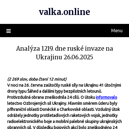
valka.online
Menu
Analýza 1219. dne ruské invaze na
Ukrajinu 26.06.2025
(2 269 slov, doba čtení 12 minut)
V noci na 26. června zaútočily ruské síly na Ukrajinu 41 útočnými
drony typu Šáhed a dalšími typy bezpilotních letounů.
Protivzdušná obrana zneškodnila 24 cílů. O útoku
informovalo
letectvo Ozbrojených sil Ukrajiny. Hlavním směrem úderu byly
příhraniční oblasti Doněcké a Charkovské oblasti. Vzdušný útok
odrážely jednotky protiletadlových raketových vojsk, jednotky
radioelektronického boje a mobilní palebné skupiny ukrajinských
obranných sil. V důsledku bojových akcí bylo zneškodněno 24