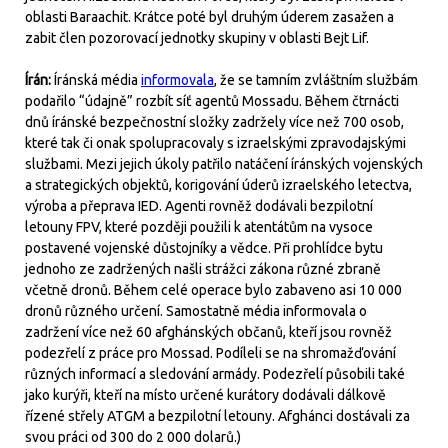
oblasti Baraachit. Krátce poté byl druhým úderem zasažen a
zabit člen pozorovací jednotky skupiny v oblasti Bejt Lif.
Írán:
Íránská média
informovala
, že se tamním zvláštním službám
podařilo “údajně” rozbít síť agentů Mossadu. Během čtrnácti
dnů íránské bezpečnostní složky zadržely více než 700 osob,
které tak či onak spolupracovaly s izraelskými zpravodajskými
službami. Mezi jejich úkoly patřilo natáčení íránských vojenských
a strategických objektů, korigování úderů izraelského letectva,
výroba a přeprava IED. Agenti rovněž dodávali bezpilotní
letouny FPV, které později použili k atentátům na vysoce
postavené vojenské důstojníky a vědce. Při prohlídce bytu
jednoho ze zadržených našli strážci zákona různé zbraně
včetně dronů. Během celé operace bylo zabaveno asi 10 000
dronů různého určení. Samostatně média informovala o
zadržení více než 60 afghánských občanů, kteří jsou rovněž
podezřelí z práce pro Mossad. Podíleli se na shromažďování
různých informací a sledování armády. Podezřelí působili také
jako kurýři, kteří na místo určené kurátory dodávali dálkově
řízené střely ATGM a bezpilotní letouny. Afghánci dostávali za
svou práci od 300 do 2 000 dolarů.)