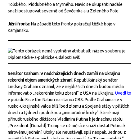
Tolského, Piddubného a Myrného. Navíc se okupanti nadále
snaží postupovat severně od Ševčenka a u Zeleného Pole.
Jižní fronta:
Na západě této fronty pokračují těžké boje v
Kamjansku.
Senátor Graham: V nadcházejících dnech zamíří na Ukrajinu
rekordní objem amerických zbraní.
Republikánský senátor
Lindsey Graham oznámil, že v nejbližších dnech budou média
informovat o „rekordním toku zbraní“ z USA na Ukrajinu.
Uvedl to
v pořadu Face the Nation na stanici CBS. Podle Grahama se v
rusko-ukrajinské válce blíží bod zlomu a Spojené státy v příštích
dnech a týdnech podniknou „mimořádné kroky“, které mají
přinutit ruského diktátora Vladimira Putina k jednacímu stolu.
„Prezident [Donald] Trump se už měsíce snaží dostat Putina k
mírovému jednání. Útoky ale neustávají, spíš naopak. Jednou z
největších Putinových chyb je, že si myslí, že Trumpa přelstí,“