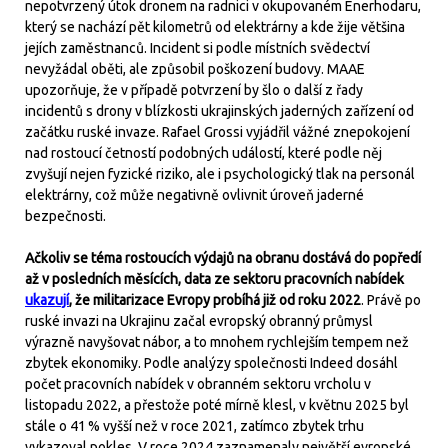
nepotvrzený útok dronem na radnici v okupovaném Enerhodaru,
který se nachází pět kilometrů od elektrárny a kde žije většina
jejích zaměstnanců. Incident si podle místních svědectví
nevyžádal oběti, ale způsobil poškození budovy. MAAE
upozorňuje, že v případě potvrzení by šlo o další z řady
incidentů s drony v blízkosti ukrajinských jaderných zařízení od
začátku ruské invaze. Rafael Grossi vyjádřil vážné znepokojení
nad rostoucí četností podobných událostí, které podle něj
zvyšují nejen fyzické riziko, ale i psychologický tlak na personál
elektrárny, což může negativně ovlivnit úroveň jaderné
bezpečnosti.
Ačkoliv se téma rostoucích výdajů na obranu dostává do popředí
až v posledních měsících, data ze sektoru pracovních nabídek
ukazují
, že militarizace Evropy probíhá již od roku 2022
. Právě po
ruské invazi na Ukrajinu začal evropský obranný průmysl
výrazně navyšovat nábor, a to mnohem rychlejším tempem než
zbytek ekonomiky. Podle analýzy společnosti Indeed dosáhl
počet pracovních nabídek v obranném sektoru vrcholu v
listopadu 2022, a přestože poté mírně klesl, v květnu 2025 byl
stále o 41 % vyšší než v roce 2021, zatímco zbytek trhu
vykazoval pokles. V roce 2024 zaznamenaly největší evropské