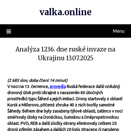
valka.online
Menu
Analýza 1236. dne ruské invaze na
Ukrajinu 13.07.2025
(2 685 slov, doba čtení 14 minut)
V noci na 13. července,
provedla
Ruská federace další vzdušný
dronový útok proti Ukrajině s nasazením 60 útočných
prostředků typu Šáhed a jejich imitací. Drony startovaly z oblastí
Kursk a Millerovo, přičemž zhruba 40 z nich tvořily samotné
Šáhedy. Během dne byly zasaženy týlové oblasti, zatímco v noci
směřovaly útoky na Doněckou, Sums­kou a Dněpropetrovskou
oblast. PVO, REB a další složky obrany eliminovaly celkem 20
dronů přímým zásahem a dalších 20 bylo ztraceno či narušeno