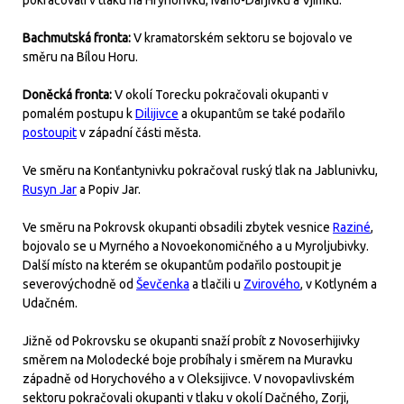
pokračovali v tlaku na Hryhorivku, Ivano-Darjivku a Vjimku.
Bachmutská fronta:
V kramatorském sektoru se bojovalo ve
směru na Bílou Horu.
Doněcká fronta:
V okolí Torecku pokračovali okupanti v
pomalém postupu k
Dilijivce
a okupantům se také podařilo
postoupit
v západní části města.
Ve směru na Konťantynivku pokračoval ruský tlak na Jablunivku,
Rusyn Jar
a Popiv Jar.
Ve směru na Pokrovsk okupanti obsadili zbytek vesnice
Raziné
,
bojovalo se u Myrného a Novoekonomičného a u Myroljubivky.
Další místo na kterém se okupantům podařilo postoupit je
severovýchodně od
Ševčenka
a tlačili u
Zvirového
, v Kotlyném a
Udačném.
Jižně od Pokrovsku se okupanti snaží probít z Novoserhijivky
směrem na Molodecké boje probíhaly i směrem na Muravku
západně od Horychového a v Oleksijivce. V novopavlivském
sektoru pokračovali okupanti v tlaku v okolí Dačného, Zorji,