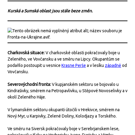
Kurská a Sumská oblast jsou stále beze změn.
Charkovská situace:
V charkovské oblasti pokračovaly boje u
Zeleného, ve Vovčansku a ve směru na Lipcy. Okupantům se
podařilo postoupit u vesnice
Krasne Perše
a v lesíku
západně
od
Vovčansku.
Severovýchodní fronta:
V kupjanském sektoru se bojovalo u
Kindrašivky, směrem na Petropavlivku, u Stěpové Novoselivky a v
okolí Zeleného Háje.
V lymanském sektoru okupanti útočili v Hrekivce, směrem na
Nový Myr, u Karpivky, Zelené Doliny, Kolodjazy a Torského.
Ve směru na Siversk pokračovaly boje v Serebrjanskem lese,