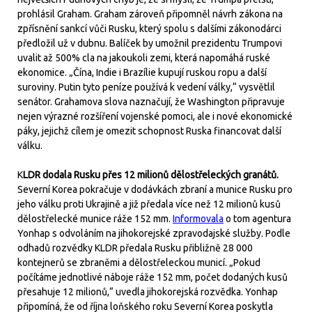
prohlásil Graham. Graham zároveň připomněl návrh zákona na
zpřísnění sankcí vůči Rusku, který spolu s dalšími zákonodárci
předložil už v dubnu. Balíček by umožnil prezidentu Trumpovi
uvalit až 500% cla na jakoukoli zemi, která napomáhá ruské
ekonomice. „Čína, Indie i Brazílie kupují ruskou ropu a další
suroviny. Putin tyto peníze používá k vedení války,“ vysvětlil
senátor. Grahamova slova naznačují, že Washington připravuje
nejen výrazné rozšíření vojenské pomoci, ale i nové ekonomické
páky, jejichž cílem je omezit schopnost Ruska financovat další
válku.
K
LDR dodala Rusku přes 12 milionů dělostřeleckých granátů.
Severní Korea pokračuje v dodávkách zbraní a munice Rusku pro
jeho válku proti Ukrajině a již předala více než 12 milionů kusů
dělostřelecké munice ráže 152 mm.
Informovala
o tom agentura
Yonhap s odvoláním na jihokorejské zpravodajské služby. Podle
odhadů rozvědky KLDR předala Rusku přibližně 28 000
kontejnerů se zbraněmi a dělostřeleckou municí. „Pokud
počítáme jednotlivé náboje ráže 152 mm, počet dodaných kusů
přesahuje 12 milionů,“ uvedla jihokorejská rozvědka. Yonhap
připomíná, že od října loňského roku Severní Korea poskytla