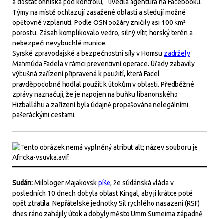
a dostat ohniska pod kontrolu,“ uvedla agentura na Facebooku.
Týmy na místě ochlazují zasažené oblasti a sledují možné
opětovné vzplanutí. Podle OSN požáry zničily asi 100 km²
porostu. Zásah komplikovalo vedro, silný vítr, horský terén a
nebezpečí nevybuchlé munice.
Syrské zpravodajské a bezpečnostní síly v Homsu
zadržely
Mahmúda Fadela v rámci preventivní operace. Úřady zabavily
výbušná zařízení připravená k použití, která Fadel
pravděpodobně hodlal použít k útokům v oblasti. Předběžné
zprávy naznačují, že je napojen na buňku libanonského
Hizballáhu a zařízení byla údajně propašována nelegálními
pašeráckými cestami.
Sudán:
Milbloger Majakovsk
píše
, že súdánská vláda v
posledních 10 dnech dobyla oblast Kingal, aby ji krátce poté
opět ztratila. Nepřátelské jednotky Sil rychlého nasazení (RSF)
dnes ráno zahájily útok a dobyly město Umm Sumeima západně