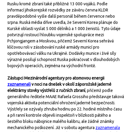
Rusku kromě zbraní také přibližně 13 000 vojáků. Podle
informací jihokorejské rozvědky ze závěru června KLDR
pravděpodobně vyšle další personál během července nebo
srpna. Ruská média dříve uvedla, že Severní Korea plánuje do
Kurské oblasti vyslat 5 000 dělníků a 1 000 ženistů. Tyto údaje
potvrzují rostoucí hloubku vojenské spolupráce mezi
Pchjongjangem a Moskvou, přičemž Severní Korea sehrává
klíčovou roli v zásobování ruské armády municí pro
opotřebovávací válku na Ukrajině. Dodávky munice i živé síly
výrazně posilují schopnost Ruska pokračovat v dlouhodobých
bojových operacích, zejména na východní frontě.
Zástupci Mezinárodní agentury pro atomovou energii
zaznamenali
v noci na dnešek v okolí záporožské jaderné
elektrárny stovky výstřelů z ručních zbraní
, přičemž podle
generálního ředitele MAAE Rafaela Grossiho představuje taková
vojenská aktivita potenciální ohrožení jaderné bezpečnosti.
Výstřely se ozývaly zhruba hodinu po 22. hodině místního času
a při ranní kontrole objevili inspektoři v blízkosti pátého a
šestého bloku nábojnice malého kalibru, ale žádné známky
mechanického poškození. Již v sobotu agentura
zaznamenala