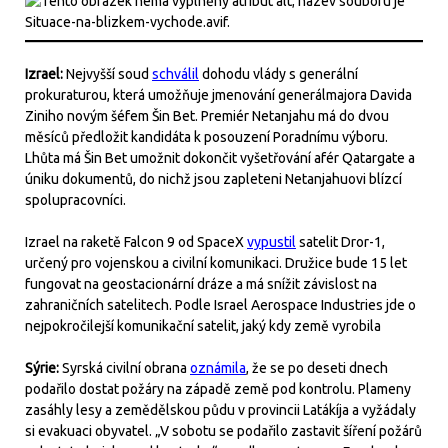
Izrael:
Nejvyšší soud
schválil
dohodu vlády s generální
prokuraturou, která umožňuje jmenování generálmajora Davida
Ziniho novým šéfem Šin Bet. Premiér Netanjahu má do dvou
měsíců předložit kandidáta k posouzení Poradnímu výboru.
Lhůta má Šin Bet umožnit dokončit vyšetřování afér Qatargate a
úniku dokumentů, do nichž jsou zapleteni Netanjahuovi blízcí
spolupracovníci.
Izrael na raketě Falcon 9 od SpaceX
vypustil
satelit Dror-1,
určený pro vojenskou a civilní komunikaci. Družice bude 15 let
fungovat na geostacionární dráze a má snížit závislost na
zahraničních satelitech. Podle Israel Aerospace Industries jde o
nejpokročilejší komunikační satelit, jaký kdy země vyrobila
Sýrie:
Syrská civilní obrana
oznámila
, že se po deseti dnech
podařilo dostat požáry na západě země pod kontrolu. Plameny
zasáhly lesy a zemědělskou půdu v provincii Latákíja a vyžádaly
si evakuaci obyvatel. „V sobotu se podařilo zastavit šíření požárů