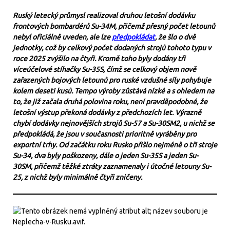
Ruský letecký průmysl realizoval druhou letošní dodávku
frontových bombardérů Su-34M, přičemž přesný počet letounů
nebyl oficiálně uveden, ale lze
předpokládat
, že šlo o dvě
jednotky, což by celkový počet dodaných strojů tohoto typu v
roce 2025 zvýšilo na čtyři. Kromě toho byly dodány tři
víceúčelové stíhačky Su-35S, čímž se celkový objem nově
zařazených bojových letounů pro ruské vzdušné síly pohybuje
kolem deseti kusů. Tempo výroby zůstává nízké a s ohledem na
to, že již začala druhá polovina roku, není pravděpodobné, že
letošní výstup překoná dodávky z předchozích let. Výrazně
chybí dodávky nejnovějších strojů Su-57 a Su-30SM2, u nichž se
předpokládá, že jsou v současnosti prioritně vyráběny pro
exportní trhy. Od začátku roku Rusko přišlo nejméně o tři stroje
Su-34, dva byly poškozeny, dále o jeden Su-35S a jeden Su-
30SM, přičemž těžké ztráty zaznamenaly i útočné letouny Su-
25, z nichž byly minimálně čtyři zničeny.