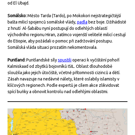
od El Ubajd.
Somálsko:
Město Tarda (Tardo), po Mokokori nejstrategičtější
bašta milicí spojenců somálské vlády,
padla
bez boje. Džihádisté
z hnutí Al-Šabábu nyní postupují do odlehlých oblastí
východního regionu Hiran, zatímco vojenští velitelé milicí cestují
do Etiopie, aby požádali o pomoc při zadržování postupu.
Somálská vláda situaci prozatím nekomentovala.
Puntland:
Puntlandské síly
spustili
operaci k vyčištění pohoří
Kalmiskaad od zbytků bojovníků ISIL. Oblast dlouhodobě
sloužila jako jejich útočiště, včetně přítomnosti cizinců a dětí.
Zásah navazuje na nedávné nálety, které oslabily islamisty v
klíčových regionech. Podle expertů je cílem akce zlikvidovat
spící buňky a obnovit kontrolu nad odlehlými oblastmi.