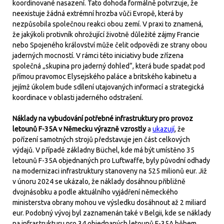
koordinované nasazení. Tato dohoda formálně potvrzuje, že
neexistuje žádná extrémní hrozba vůči Evropě, která by
nezpůsobila společnou reakci obou zemí. V praxi to znamená,
že jakýkoli protivník ohrožující životně důležité zájmy Francie
nebo Spojeného království může čelit odpovědi ze strany obou
jaderných mocností. V rámci této iniciativy bude zřízena
společná „skupina pro jaderný dohled“, která bude spadat pod
přímou pravomoc Elysejského paláce a britského kabinetu a
jejímž úkolem bude sdílení utajovaných informací a strategická
koordinace v oblasti jaderného odstrašení.
Náklady na vybudování potřebné infrastruktury pro provoz
letounů F-35A v Německu výrazně vzrostly
a
ukazují
, že
pořízení samotných strojů představuje jen část celkových
výdajů. V případě základny Büchel, kde má být umístěno 35
letounů F-35A objednaných pro Luftwaffe, byly původní odhady
na modernizaci infrastruktury stanoveny na 525 milionů eur. Již
v únoru 2024 se ukázalo, že náklady dosáhnou přibližně
dvojnásobku a podle aktuálního vyjádření německého
ministerstva obrany mohou ve výsledku dosáhnout až 2 miliard
eur. Podobný vývoj byl zaznamenán také v Belgii, kde se náklady
na infrastrukturu pro 34 objednaných letounů F-35A během