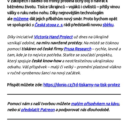
V zákopech i daleko od fronty probíhá tichý boj o návrat k
běžnému životu. Tisíce Ukrajinců – vojáků i civilistů – přišly vinou
války o ruku nebo nohu. Díky nejnovějším technologiím
ale
můžeme
dát jejich příběhům nový směr. Proto bychom opět
ve spolupráci
s
Česká stopa z. s.
rádi představili novou
sbírku
.
Díky iniciativě
Victoria Hand Project
už dnes na Ukrajině
vznikají odolné,
na míru navržené protézy
. Na místě se tisknou
pomocí
tiskáren od české firmy
Prusa Research
– rychle, levně a
tam, kde je to nejvíce potřeba. Staňte se součástí projektu,
který spojuje
české know-how
a neotřesitelnou ukrajinskou
odvahu. Váš příspěvek – malý či velký – promění plastové vlákno
v ručně vyrobenou šanci na nový začátek.
Přispět můžete zde:
https://donio.cz/3d-tiskarny-na-tisk-protez
Pomoci nám s naší tvorbou můžete
malým příspěvkem na kávu
,
nebo si
předplatit Patreon
a podporovat nás dlouhodobě.