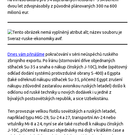
dvou let zdvojnásobily z původně plánovaných 300 na 600
milionů eur.
Dnes vám přinášíme
pokračování v sérii neúspěchů ruského
zbrojního exportu. Po Íránu (stornování dříve objednaných
stíhaček Su-35 a snaha o nákup čínských J-10C), Indie (opětovný
odklad dodání systémů protivzdušné obrany S-400) a Egypta
(také odřeknutí nákupu stíhaček Su-35, přičemž Egypt zrušení
nákupu zdůvodnil zastaralou avionikou ruských letadel) došlo k
odklonu od ruské techniky u nových dodávek i u jedné z
bývalých postsovětských republik, a sice Uzbekistánu.
Ten provozuje velkou flotilu sovětských a ruských letadel,
například typu MiG-29, Su-24 a 27, transportní An-24 nebo
vrtulníky Mi-8 a 24, nyní se ale také rozhodl k nákupu čínských
J-10C, přičemž k realizaci objednávky má dojít v krátkém čase a