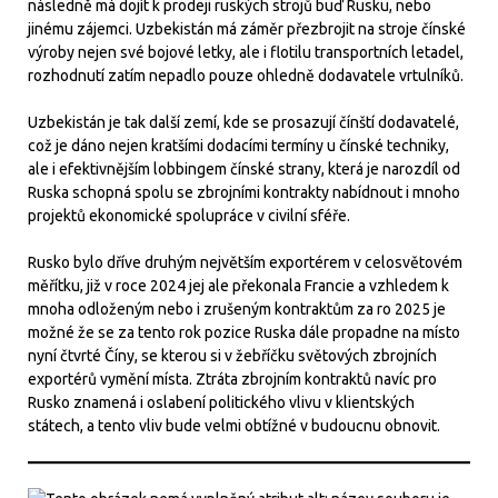
následně má dojít k prodeji ruských strojů buď Rusku, nebo
jinému zájemci. Uzbekistán má záměr přezbrojit na stroje čínské
výroby nejen své bojové letky, ale i flotilu transportních letadel,
rozhodnutí zatím nepadlo pouze ohledně dodavatele vrtulníků.
Uzbekistán je tak další zemí, kde se prosazují čínští dodavatelé,
což je dáno nejen kratšími dodacími termíny u čínské techniky,
ale i efektivnějším lobbingem čínské strany, která je narozdíl od
Ruska schopná spolu se zbrojními kontrakty nabídnout i mnoho
projektů ekonomické spolupráce v civilní sféře.
Rusko bylo dříve druhým největším exportérem v celosvětovém
měřítku, již v roce 2024 jej ale překonala Francie a vzhledem k
mnoha odloženým nebo i zrušeným kontraktům za ro 2025 je
možné že se za tento rok pozice Ruska dále propadne na místo
nyní čtvrté Číny, se kterou si v žebříčku světových zbrojních
exportérů vymění místa. Ztráta zbrojním kontraktů navíc pro
Rusko znamená i oslabení politického vlivu v klientských
státech, a tento vliv bude velmi obtížné v budoucnu obnovit.