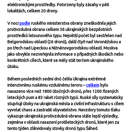
elektronickými prostředky. Potvrzeny byly zásahy v pěti
lokalitách, celkem 20 drony.
V noci
podle
ruského ministerstva obrany zneškodnila jejich
protivzdušná obrana celkem 36 ukrajinských bezpilotních
prostředků letounového typu. Největší počet byl sestřelen nad
Belgorodskou oblastí (26 dronů), další čtyři nad Voroněžskou a
po třech nad Lipeckou a Nižněnovgorodskou oblastí. Moskva
jako obvykle nezveřejnila informace o případných škodách nebo
konkrétních cílech, které se měly stát terčem ukrajinského
útoku.
Během posledních sedmi dnů čelila Ukrajina extrémně
intenzivnímu ruskému vzdušnému teroru –
celkem
bylo
nasazeno více než 1800 útočných dronů, přes 1200 řízených
leteckých pum a 83 raket různých typů. Ruské síly systematicky
stupňují útoky na ukrajinská města a civilní infrastrukturu s cílem
vyvolat chaos a zastrašit obyvatelstvo. Navzdory tomuto tlaku
vykazuje ukrajinská protivzdušná obrana stále lepší výsledky,
zejména v oblasti nasazení protileteckých dronů, které jen za
tento týden zlikvidovaly stovky dronů typu Šáhed.