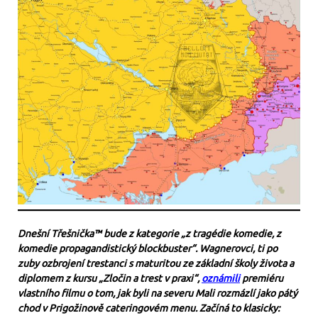
Dnešní Třešnička™ bude z kategorie „z tragédie komedie, z
komedie propagandistický blockbuster“. Wagnerovci, ti po
zuby ozbrojení trestanci s maturitou ze základní školy života a
diplomem z kursu „Zločin a trest v praxi“,
oznámili
premiéru
vlastního filmu o tom, jak byli na severu Mali rozmázlí jako pátý
chod v Prigožinově cateringovém menu. Začíná to klasicky: