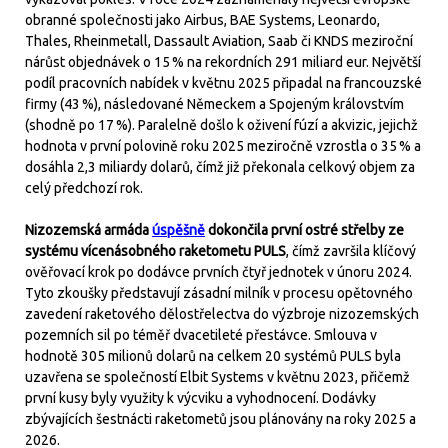
obranné společnosti jako Airbus, BAE Systems, Leonardo,
Thales, Rheinmetall, Dassault Aviation, Saab či KNDS meziroční
nárůst objednávek o 15 % na rekordních 291 miliard eur. Největší
podíl pracovních nabídek v květnu 2025 připadal na francouzské
firmy (43 %), následované Německem a Spojeným královstvím
(shodně po 17 %). Paralelně došlo k oživení fúzí a akvizic, jejichž
hodnota v první polovině roku 2025 meziročně vzrostla o 35 % a
dosáhla 2,3 miliardy dolarů, čímž již překonala celkový objem za
celý předchozí rok.
Nizozemská armáda
úspěšně
dokončila první ostré střelby ze
systému vícenásobného raketometu PULS
, čímž završila klíčový
ověřovací krok po dodávce prvních čtyř jednotek v únoru 2024.
Tyto zkoušky představují zásadní milník v procesu opětovného
zavedení raketového dělostřelectva do výzbroje nizozemských
pozemních sil po téměř dvacetileté přestávce. Smlouva v
hodnotě 305 milionů dolarů na celkem 20 systémů PULS byla
uzavřena se společností Elbit Systems v květnu 2023, přičemž
první kusy byly využity k výcviku a vyhodnocení. Dodávky
zbývajících šestnácti raketometů jsou plánovány na roky 2025 a
2026.