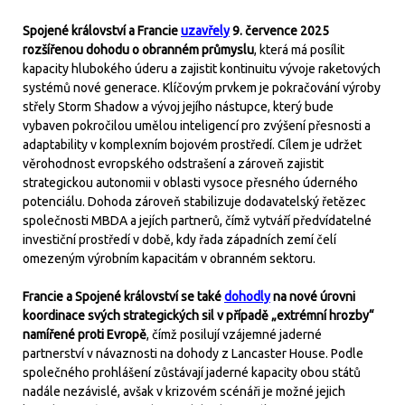
Spojené království a Francie
uzavřely
9. července 2025
rozšířenou dohodu o obranném průmyslu
, která má posílit
kapacity hlubokého úderu a zajistit kontinuitu vývoje raketových
systémů nové generace. Klíčovým prvkem je pokračování výroby
střely Storm Shadow a vývoj jejího nástupce, který bude
vybaven pokročilou umělou inteligencí pro zvýšení přesnosti a
adaptability v komplexním bojovém prostředí. Cílem je udržet
věrohodnost evropského odstrašení a zároveň zajistit
strategickou autonomii v oblasti vysoce přesného úderného
potenciálu. Dohoda zároveň stabilizuje dodavatelský řetězec
společnosti MBDA a jejích partnerů, čímž vytváří předvídatelné
investiční prostředí v době, kdy řada západních zemí čelí
omezeným výrobním kapacitám v obranném sektoru.
Francie a Spojené království se také
dohodly
na nové úrovni
koordinace svých strategických sil v případě „extrémní hrozby“
namířené proti Evropě
, čímž posilují vzájemné jaderné
partnerství v návaznosti na dohody z Lancaster House. Podle
společného prohlášení zůstávají jaderné kapacity obou států
nadále nezávislé, avšak v krizovém scénáři je možné jejich