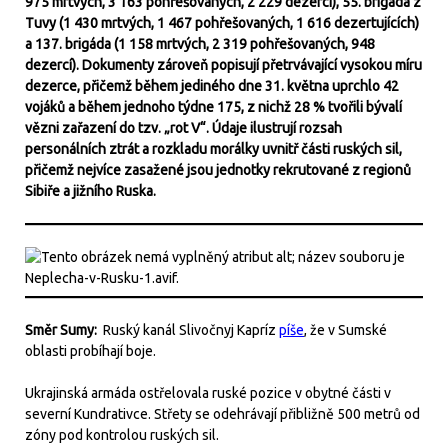
975 mrtvých, 3 163 pohřešovaných, 2 229 dezercí), 55. brigáda z
Tuvy (1 430 mrtvých, 1 467 pohřešovaných, 1 616 dezertujících)
a 137. brigáda (1 158 mrtvých, 2 319 pohřešovaných, 948
dezercí). Dokumenty zároveň popisují přetrvávající vysokou míru
dezerce, přičemž během jediného dne 31. května uprchlo 42
vojáků a během jednoho týdne 175, z nichž 28 % tvořili bývalí
vězni zařazení do tzv. „rot V“. Údaje ilustrují rozsah
personálních ztrát a rozkladu morálky uvnitř části ruských sil,
přičemž nejvíce zasažené jsou jednotky rekrutované z regionů
Sibiře a jižního Ruska.
Směr Sumy:
Ruský kanál Slivočnyj Kapríz
píše
, že v Sumské
oblasti probíhají boje.
Ukrajinská armáda ostřelovala ruské pozice v obytné části v
severní Kundrativce. Střety se odehrávají přibližně 500 metrů od
zóny pod kontrolou ruských sil.