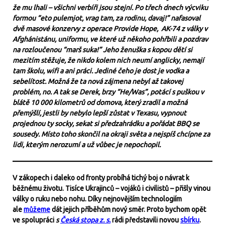
že mu lhali – všichni verbíři jsou stejní. Po třech dnech výcviku
formou “eto pulemjot, vrag tam, za rodinu, davaj!” nafasoval
dvě masové konzervy z operace Provide Hope, AK-74 z války v
Afghánistánu, uniformu, ve které už někoho pohřbili a pozdrav
na rozloučenou “marš suka!” Jeho ženuška s kopou dětí si
mezitím stěžuje, že nikdo kolem nich neumí anglicky, nemají
tam školu, wifi a ani práci. Jediné čeho je dost je vodka a
sebelítost. Možná že ta nová zájmena nebyl až takovej
problém, no. A tak se Derek, brzy “He/Was”, potácí s puškou v
blátě 10 000 kilometrů od domova, který zradil a možná
přemýšlí, jestli by nebylo lepší zůstat v Texasu, vypnout
projednou ty socky, sekat si předzahrádku a pořádat BBQ se
sousedy. Místo toho skončil na okraji světa a nejspíš chcípne za
lidi, kterým nerozumí a už vůbec je nepochopil.
V zákopech i daleko od fronty probíhá tichý boj o návrat k
běžnému životu. Tisíce Ukrajinců – vojáků i civilistů – přišly vinou
války o ruku nebo nohu. Díky nejnovějším technologiím
ale
můžeme
dát jejich příběhům nový směr. Proto bychom opět
ve spolupráci
s
Česká stopa z. s.
rádi představili novou
sbírku
.