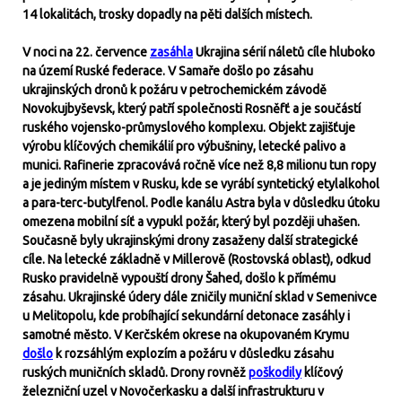
14 lokalitách, trosky dopadly na pěti dalších místech.
V noci na 22. července
zasáhla
Ukrajina sérií náletů cíle hluboko
na území Ruské federace. V Samaře došlo po zásahu
ukrajinských dronů k požáru v petrochemickém závodě
Novokujbyševsk, který patří společnosti Rosněfť a je součástí
ruského vojensko-průmyslového komplexu. Objekt zajišťuje
výrobu klíčových chemikálií pro výbušniny, letecké palivo a
munici. Rafinerie zpracovává ročně více než 8,8 milionu tun ropy
a je jediným místem v Rusku, kde se vyrábí syntetický etylalkohol
a para-terc-butylfenol. Podle kanálu Astra byla v důsledku útoku
omezena mobilní síť a vypukl požár, který byl později uhašen.
Současně byly ukrajinskými drony zasaženy další strategické
cíle. Na letecké základně v Millerově (Rostovská oblast), odkud
Rusko pravidelně vypouští drony Šahed, došlo k přímému
zásahu. Ukrajinské údery dále zničily muniční sklad v Semenivce
u Melitopolu, kde probíhající sekundární detonace zasáhly i
samotné město. V Kerčském okrese na okupovaném Krymu
došlo
k rozsáhlým explozím a požáru v důsledku zásahu
ruských muničních skladů. Drony rovněž
poškodily
klíčový
železniční uzel v Novočerkasku a další infrastrukturu v