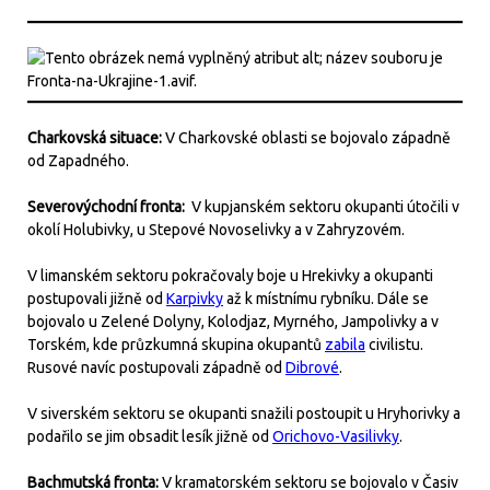
Charkovská situace:
V Charkovské oblasti se bojovalo západně
od Zapadného.
Severovýchodní fronta:
V kupjanském sektoru okupanti útočili v
okolí Holubivky, u Stepové Novoselivky a v Zahryzovém.
V limanském sektoru pokračovaly boje u Hrekivky a okupanti
postupovali jižně od
Karpivky
až k místnímu rybníku. Dále se
bojovalo u Zelené Dolyny, Kolodjaz, Myrného, Jampolivky a v
Torském, kde průzkumná skupina okupantů
zabila
civilistu.
Rusové navíc postupovali západně od
Dibrové
.
V siverském sektoru se okupanti snažili postoupit u Hryhorivky a
podařilo se jim obsadit lesík jižně od
Orichovo-Vasilivky
.
Bachmutská fronta:
V kramatorském sektoru se bojovalo v Časiv