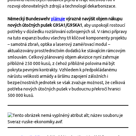
rozvoji obnovitelných zdrojů a technologií dekarbonizace.
Německý Bundeswehr
plánuje
výrazně navýšit objem nákupu
nových útočných pušek G95A1/G95KA1
, aby uspokojil rostoucí
potřeby v důsledku rozšiřování ozbrojených sil. V rámci přípravy
na tuto expanzi budou všechny tři klíčové komponenty projektu
– samotná zbraň, optika a laserový zaměřovací modul –
aktualizovány prostřednictvím dodatků ke stávajícím rámcovým
smlouvám. Celkový plánovaný objem akvizice nyní zahrnuje
přibližně 250 000 kusů, z čehož přibližně polovina má být
pokryta pevnými kontrakty. Vzhledem k předpokládanému
nárůstu velikosti armády a širšímu zapojení záložních i
bezpečnostních jednotek se však zvažuje možnost, že celková
potřeba nových útočných pušek v budoucnu překročí hranici
500 000 kusů.