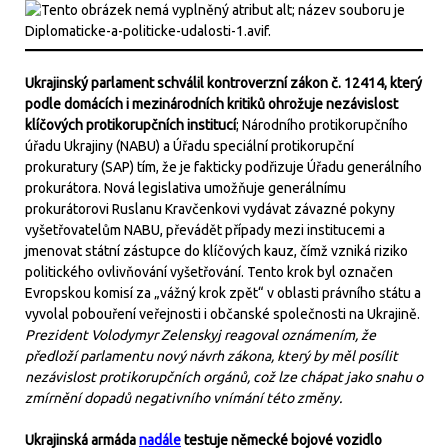
Ukrajinský parlament schválil kontroverzní zákon č. 12414, který
podle domácích i mezinárodních kritiků ohrožuje nezávislost
klíčových protikorupčních institucí
; Národního protikorupčního
úřadu Ukrajiny (NABU) a Úřadu speciální protikorupční
prokuratury (SAP) tím, že je fakticky podřizuje Úřadu generálního
prokurátora. Nová legislativa umožňuje generálnímu
prokurátorovi Ruslanu Kravčenkovi vydávat závazné pokyny
vyšetřovatelům NABU, převádět případy mezi institucemi a
jmenovat státní zástupce do klíčových kauz, čímž vzniká riziko
politického ovlivňování vyšetřování. Tento krok byl označen
Evropskou komisí za „vážný krok zpět“ v oblasti právního státu a
vyvolal pobouření veřejnosti i občanské společnosti na Ukrajině.
Prezident Volodymyr Zelenskyj reagoval oznámením, že
předloží parlamentu nový návrh zákona, který by měl posílit
nezávislost protikorupčních orgánů, což lze chápat jako snahu o
zmírnění dopadů negativního vnímání této změny.
Ukrajinská armáda
nadále
testuje německé bojové vozidlo