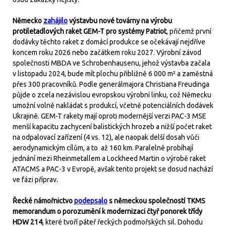
Německo
zahájilo
výstavbu nové továrny na výrobu
protiletadlových raket GEM-T pro systémy Patriot
, přičemž první
dodávky těchto raket z domácí produkce se očekávají nejdříve
koncem roku 2026 nebo začátkem roku 2027. Výrobní závod
společnosti MBDA ve Schrobenhausenu, jehož výstavba začala
v listopadu 2024, bude mít plochu přibližně 6 000 m² a zaměstná
přes 300 pracovníků. Podle generálmajora Christiana Freudinga
půjde o zcela nezávislou evropskou výrobní linku, což Německu
umožní volně nakládat s produkcí, včetně potenciálních dodávek
Ukrajině. GEM-T rakety mají oproti modernější verzi PAC-3 MSE
menší kapacitu zachycení balistických hrozeb a nižší počet raket
na odpalovací zařízení (4 vs. 12), ale naopak delší dosah vůči
aerodynamickým cílům, a to až 160 km. Paralelně probíhají
jednání mezi Rheinmetallem a Lockheed Martin o výrobě raket
ATACMS a PAC-3 v Evropě, avšak tento projekt se dosud nachází
ve fázi příprav.
Řecké námořnictvo
podepsalo
s německou společností TKMS
memorandum o porozumění k modernizaci čtyř ponorek třídy
HDW 214
, které tvoří páteř řeckých podmořských sil. Dohodu