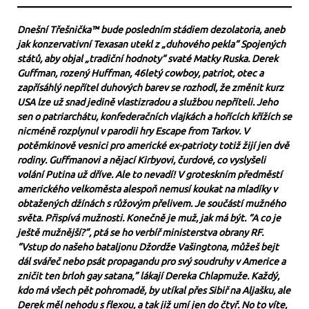
Dnešní Třešnička™ bude posledním stádiem dezolatoria, aneb
jak konzervativní Texasan utekl z „duhového pekla“ Spojených
států, aby objal „tradiční hodnoty“ svaté Matky Ruska. Derek
Guffman, rozený Huffman, 46letý cowboy, patriot, otec a
zapřísáhlý nepřítel duhových barev se rozhodl, že změnit kurz
USA lze už snad jedině vlastizradou a službou nepříteli. Jeho
sen o patriarchátu, konfederačních vlajkách a hořících křížích se
nicméně rozplynul v parodii hry Escape from Tarkov. V
potěmkinově vesnici pro americké ex-patrioty totiž žijí jen dvě
rodiny. Guffmanovi a nějací Kirbyovi, čurdové, co vyslyšeli
volání Putina už dříve. Ale to nevadí! V groteskním předměstí
amerického velkoměsta alespoň nemusí koukat na mladíky v
obtažených džínách s růžovým přelivem. Je součástí mužného
světa. Přispívá mužnosti. Konečně je muž, jak má být. “A co je
ještě mužnější?”, ptá se ho verbíř ministerstva obrany RF.
“Vstup do našeho bataljonu Džordže Vašingtona, můžeš bejt
dál svářeč nebo psát propagandu pro svý soudruhy v Americe a
zničit ten brloh gay satana,” lákají Dereka Chlapmuže. Každý,
kdo má všech pět pohromadě, by utíkal přes Sibiř na Aljašku, ale
Derek měl nehodu s flexou, a tak již umí jen do čtyř. No to víte,