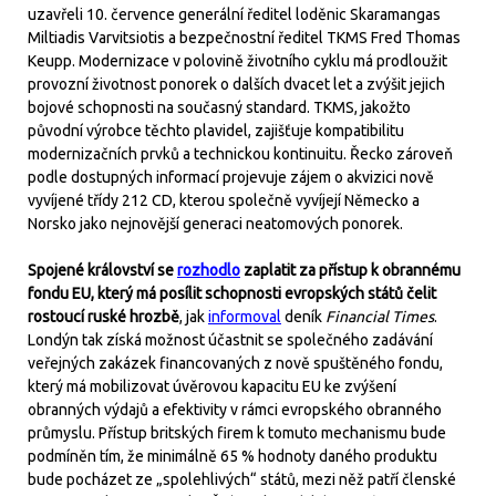
uzavřeli 10. července generální ředitel loděnic Skaramangas
Miltiadis Varvitsiotis a bezpečnostní ředitel TKMS Fred Thomas
Keupp. Modernizace v polovině životního cyklu má prodloužit
provozní životnost ponorek o dalších dvacet let a zvýšit jejich
bojové schopnosti na současný standard. TKMS, jakožto
původní výrobce těchto plavidel, zajišťuje kompatibilitu
modernizačních prvků a technickou kontinuitu. Řecko zároveň
podle dostupných informací projevuje zájem o akvizici nově
vyvíjené třídy 212 CD, kterou společně vyvíjejí Německo a
Norsko jako nejnovější generaci neatomových ponorek.
Spojené království se
rozhodlo
zaplatit za přístup k obrannému
fondu EU, který má posílit schopnosti evropských států čelit
rostoucí ruské hrozbě
, jak
informoval
deník
Financial Times
.
Londýn tak získá možnost účastnit se společného zadávání
veřejných zakázek financovaných z nově spuštěného fondu,
který má mobilizovat úvěrovou kapacitu EU ke zvýšení
obranných výdajů a efektivity v rámci evropského obranného
průmyslu. Přístup britských firem k tomuto mechanismu bude
podmíněn tím, že minimálně 65 % hodnoty daného produktu
bude pocházet ze „spolehlivých“ států, mezi něž patří členské