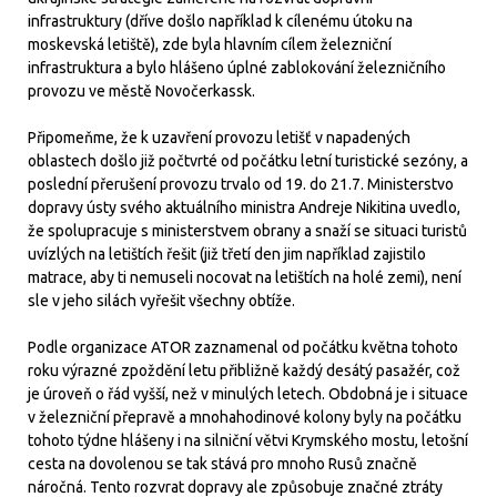
infrastruktury (dříve došlo například k cílenému útoku na
moskevská letiště), zde byla hlavním cílem železniční
infrastruktura a bylo hlášeno úplné zablokování železničního
provozu ve městě Novočerkassk.
Připomeňme, že k uzavření provozu letišť v napadených
oblastech došlo již počtvrté od počátku letní turistické sezóny, a
poslední přerušení provozu trvalo od 19. do 21.7. Ministerstvo
dopravy ústy svého aktuálního ministra Andreje Nikitina uvedlo,
že spolupracuje s ministerstvem obrany a snaží se situaci turistů
uvízlých na letištích řešit (již třetí den jim například zajistilo
matrace, aby ti nemuseli nocovat na letištích na holé zemi), není
sle v jeho silách vyřešit všechny obtíže.
Podle organizace ATOR zaznamenal od počátku května tohoto
roku výrazné zpoždění letu přibližně každý desátý pasažér, což
je úroveň o řád vyšší, než v minulých letech. Obdobná je i situace
v železniční přepravě a mnohahodinové kolony byly na počátku
tohoto týdne hlášeny i na silniční větvi Krymského mostu, letošní
cesta na dovolenou se tak stává pro mnoho Rusů značně
náročná. Tento rozvrat dopravy ale způsobuje značné ztráty