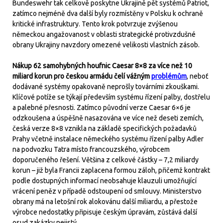
Bundeswehr tak celkově poskytne Ukrajině pět systémů Patriot,
zatímco nejméně dva další byly rozmístěny v Polsku k ochraně
kritické infrastruktury. Tento krok potvrzuje zvýšenou
německou angažovanost v oblasti strategické protivzdušné
obrany Ukrajiny navzdory omezené velikosti vlastních zásob.
Nákup 62 samohybných houfnic Caesar 8×8 za více než 10
miliard korun pro českou armádu čelí vážným
problémům
, neboť
dodávané systémy opakovaně neprošly továrními zkouškami.
Klíčové potíže se týkají především systému řízení palby, dostřelu
a palebné přesnosti. Zatímco původní verze Caesar 6×6 je
odzkoušena a úspěšně nasazována ve více než deseti zemích,
česká verze 8×8 vznikla na základě specifických požadavků
Prahy včetně instalace německého systému řízení palby Adler
na podvozku Tatra místo francouzského, výrobcem
doporučeného řešení. Většina z celkové částky – 7,2 miliardy
korun – již byla Francii zaplacena formou záloh, přičemž kontrakt
podle dostupných informací neobsahuje klauzuli umožňující
vrácení peněz v případě odstoupení od smlouvy. Ministerstvo
obrany má na letošní rok alokovánu další miliardu, a přestože
výrobce nedostatky připisuje českým úpravám, zůstává další
osud zakázky nejistý.