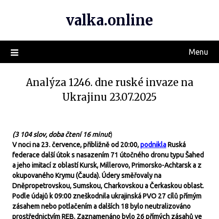
valka.online
Menu
Analýza 1246. dne ruské invaze na
Ukrajinu 23.07.2025
(3 104 slov, doba čtení 16 minut
)
V noci na 23. července, přibližně od 20:00,
podnikla
Ruská
federace další útok s nasazením 71 útočného dronu typu Šahed
a jeho imitací z oblastí Kursk, Millerovo, Primorsko-Achtarsk a z
okupovaného Krymu (Čauda). Údery směřovaly na
Dněpropetrovskou, Sumskou, Charkovskou a Čerkaskou oblast.
Podle údajů k 09:00 zneškodnila ukrajinská PVO 27 cílů přímým
zásahem nebo potlačením a dalších 18 bylo neutralizováno
prostřednictvím REB. Zaznamenáno bylo 26 přímých zásahů ve