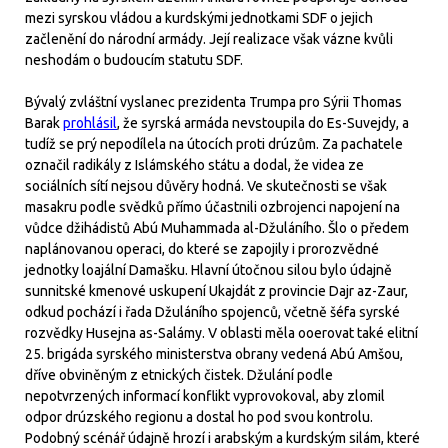
mezi syrskou vládou a kurdskými jednotkami SDF o jejich
začlenění do národní armády. Její realizace však vázne kvůli
neshodám o budoucím statutu SDF.
Bývalý zvláštní vyslanec prezidenta Trumpa pro Sýrii Thomas
Barak
prohlásil
, že syrská armáda nevstoupila do Es-Suvejdy, a
tudíž se prý nepodílela na útocích proti drúzům. Za pachatele
označil radikály z Islámského státu a dodal, že videa ze
sociálních sítí nejsou důvěry hodná. Ve skutečnosti se však
masakru podle svědků přímo účastnili ozbrojenci napojení na
vůdce džihádistů Abú Muhammada al-Džuláního. Šlo o předem
naplánovanou operaci, do které se zapojily i prorozvědné
jednotky loajální Damašku. Hlavní útočnou silou bylo údajně
sunnitské kmenové uskupení Ukajdát z provincie Dajr az-Zaur,
odkud pochází i řada Džuláního spojenců, včetně šéfa syrské
rozvědky Husejna as-Salámy. V oblasti měla ooerovat také elitní
25. brigáda syrského ministerstva obrany vedená Abú Amšou,
dříve obviněným z etnických čistek. Džulání podle
nepotvrzených informací konflikt vyprovokoval, aby zlomil
odpor drúzského regionu a dostal ho pod svou kontrolu.
Podobný scénář údajně hrozí i arabským a kurdským silám, které