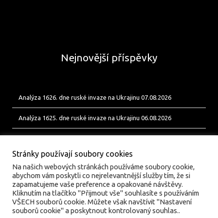
Nejnovější příspěvky
Analýza 1626. dne ruské invaze na Ukrajinu 07.08.2026
Analýza 1625. dne ruské invaze na Ukrajinu 06.08.2026
Analýza 1624. dne ruské invaze na Ukrajinu 05.08.2026
Stránky používají soubory cookies
Na našich webových stránkách používáme soubory cookie,
abychom vám poskytli co nejrelevantnější služby tím, že si
zapamatujeme vaše preference a opakované návštěvy.
Kliknutím na tlačítko "Přijmout vše" souhlasíte s používáním
VŠECH souborů cookie. Můžete však navštívit "Nastavení
souborů cookie" a poskytnout kontrolovaný souhlas..