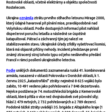
Rostovské oblasti, včetně elektrárny a objektu společnosti
Rostelecom.
Ukrajina
oznámila
ztrátu prvního stíhacího letounu Mirage 2000,
který údajně havaroval při plnění mise, pravděpodobně nad
Volyňskou oblastí. Podle dostupných informací pilot nahlásil
dispečerovi poruchu letadla a následně se úspěšně
katapultoval. Pátrací a záchranný tým jej nalezl ve
stabilizovaném stavu. Ukrajinské úřady zřídily vyšetřovací komisi,
která má objasnit příčiny nehody. Incident představuje první
známý ztracený stroj tohoto typu od jeho nedávného předání
Francií v rámci posílení ukrajinského letectva.
Podle
uniklých dokumentů zaznamenala ruská 41. kombinovaná
armáda, nasazená v oblasti Pokrovska v Doněcké oblasti, k 1.
červnu 2025 „katastrofální“ ztráty: nejméně 8 625 vojáků bylo
zabito, 10 491 vedeno jako pohřešovaní a 7 846 dezertovalo.
Nejvíce postižena je 74. motostřelecká brigáda z Kemerovské
oblasti, která přišla o více než dvojnásobek své původní síly;
hlásí 2 479 mrtvých, 2 732 pohřešovaných a 2 789 dezercí.
Podobně těžké ztráty uvádějí i 35. brigáda z Altajského kraje (1