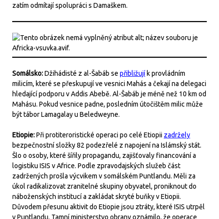
zatím odmítají spolupráci s Damaškem.
Somálsko:
Džihádisté z al-Šabáb se
přibližují
k provládním
milicím, které se přeskupují ve vesnici Mahás a čekají na delegaci
hledající podporu v Addis Abebě. Al-Šabáb je méně než 10 km od
Mahásu. Pokud vesnice padne, posledním útočištěm milic může
být tábor Lamagalay u Beledweyne.
Etiopie:
Při protiteroristické operaci po celé Etiopii
zadržely
bezpečnostní složky 82 podezřelé z napojení na Islámský stát.
Šlo o osoby, které šířily propagandu, zajišťovaly financování a
logistiku ISIS v Africe. Podle zpravodajských služeb část
zadržených prošla výcvikem v somálském Puntlandu. Měli za
úkol radikalizovat zranitelné skupiny obyvatel, proniknout do
náboženských institucí a zakládat skryté buňky v Etiopii.
Důvodem přesunu aktivit do Etiopie jsou ztráty, které ISIS utrpěl
v Puntlandu. Tamní ministerstvo obrany oznámilo, že operace