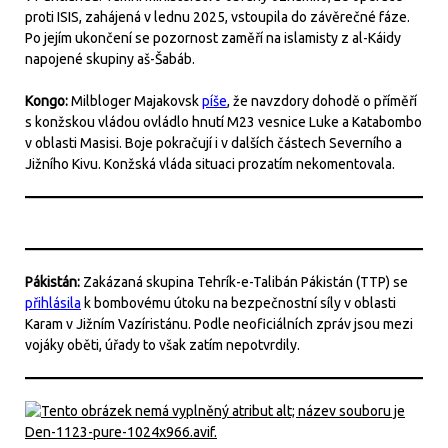
proti ISIS, zahájená v lednu 2025, vstoupila do závěrečné fáze.
Po jejím ukončení se pozornost zaměří na islamisty z al-Káidy
napojené skupiny aš-Šabáb.
Kongo:
Milbloger Majakovsk
píše
, že navzdory dohodě o příměří
s konžskou vládou ovládlo hnutí M23 vesnice Luke a Katabombo
v oblasti Masisi. Boje pokračují i v dalších částech Severního a
Jižního Kivu. Konžská vláda situaci prozatím nekomentovala.
Pákistán:
Zakázaná skupina Tehrík-e-Talibán Pákistán (TTP) se
přihlásila
k bombovému útoku na bezpečnostní síly v oblasti
Karam v Jižním Vazíristánu. Podle neoficiálních zpráv jsou mezi
vojáky oběti, úřady to však zatím nepotvrdily.