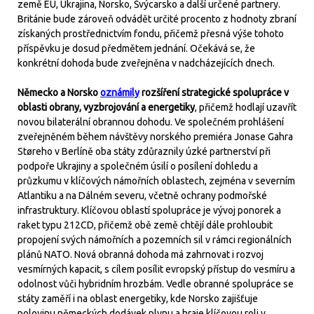
země EU, Ukrajina, Norsko, Švýcarsko a další určené partnery.
Británie bude zároveň odvádět určité procento z hodnoty zbraní
získaných prostřednictvím fondu, přičemž přesná výše tohoto
příspěvku je dosud předmětem jednání. Očekává se, že
konkrétní dohoda bude zveřejněna v nadcházejících dnech.
Německo a Norsko
oznámily
rozšíření strategické spolupráce v
oblasti obrany, vyzbrojování a energetiky
, přičemž hodlají uzavřít
novou bilaterální obrannou dohodu. Ve společném prohlášení
zveřejněném během návštěvy norského premiéra Jonase Gahra
Støreho v Berlíně oba státy zdůraznily úzké partnerství při
podpoře Ukrajiny a společném úsilí o posílení dohledu a
průzkumu v klíčových námořních oblastech, zejména v severním
Atlantiku a na Dálném severu, včetně ochrany podmořské
infrastruktury. Klíčovou oblastí spolupráce je vývoj ponorek a
raket typu 212CD, přičemž obě země chtějí dále prohloubit
propojení svých námořních a pozemních sil v rámci regionálních
plánů NATO. Nová obranná dohoda má zahrnovat i rozvoj
vesmírných kapacit, s cílem posílit evropský přístup do vesmíru a
odolnost vůči hybridním hrozbám. Vedle obranné spolupráce se
státy zaměří i na oblast energetiky, kde Norsko zajišťuje
polovinu německých dodávek plynu a hraje klíčovou roli v