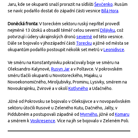
Jaru, kde se okupanti snaží prorazit na sídlišti
Ševčenko
. Rusům
se navíc podařilo dostat do západní části vesnice
Bílá Hora
.
Doněcká fronta:
V toreckém sektoru ruský nepřítel provedl
nejméně 13 útoků a obsadil téměř celou severní
Dilijivku
, což
potvrzují i údery ukrajinských dronů
severně
od této vesnice.
Dále se bojovalo v jihozápadní části
Torecku
a jižně od města se
okupantům podařilo postoupit několik set metrů v
Leonidivce
.
Ve směru na Konsťantynivku pokračovaly boje ve směru na
Oleksandro-Kalynové,
Rusyn Jar
a v Poltavce. V pokrovském
směru tlačili okupanti u Novotoreckého, Majaku, u
Novoekonomičného, Miroljubivky, Prominu, Lysivky, směrem na
Novoukrajinku, Zvirové a v okolí
Kotlyného
a Udačného.
Jižně od Pokrovsku se bojovalo v Oleksijivce a v novopavlivském
sektoru útočili Rusové u Zeleného Kutu, Dačného, Jalty, v
Piddubném a postupovali západně od
Myrného
, jižně od
Komaru
a směrem k
Voskresence
. Více na jih se bojovalo v Zeleném Poli.