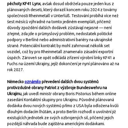
pěchoty KF41 Lynx
, avšak dosud obdržela pouze jeden kus z
plánovaných deseti, který dorazil koncem roku 2024 z továrny
společnosti Rheinmetall v Unterlüß. Testování probíhá více než
šest měsíců výhradně na tomto jediném exempláři, přičemž
důvody zpoždění dalších dodávek zůstávají nejasné — není
zřejmé, zda jde o průmyslový problém, nedostatek politické
podpory v Berlíně nebo administrativní bariéry na ukrajinské
straně. Potenciální kontrakt by mohl zahrnovat několik set
vozidel, což by pro Rheinmetall znamenalo zásadní exportní
úspěch. Zároveň se opět odkládá zřízení výrobní linky KF41 a
Fuchs na území Ukrajiny, jejíž dokončení je nyní plánováno až na
rok 2027.
Německo
oznámilo
převedení dalších dvou systémů
protivzdušné obrany Patriot z výzbroje Bundeswehru na
Ukrajinu
, jak uvedl ministr obrany Boris Pistorius během online
zasedání Kontaktní skupiny pro Ukrajinu. Původně plánovaná
dodávka dvou nových systémů přímo z USA byla odložena kvůli
dlouhým dodacím lhůtám, a proto Berlín rozhodl o uvolnění již
existujících jednotek ze svých ozbrojených sil, přičemž jejich
pozdější náhrada bude zajištěna americkými dodávkami.