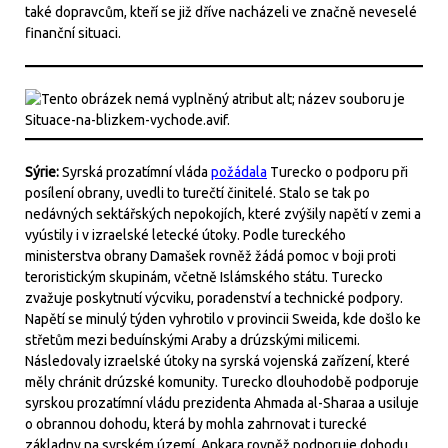
také dopravcům, kteří se již dříve nacházeli ve značně neveselé
finanční situaci.
Sýrie:
Syrská prozatímní vláda
požádala
Turecko o podporu při
posílení obrany, uvedli to turečtí činitelé. Stalo se tak po
nedávných sektářských nepokojích, které zvýšily napětí v zemi a
vyústily i v izraelské letecké útoky. Podle tureckého
ministerstva obrany Damašek rovněž žádá pomoc v boji proti
teroristickým skupinám, včetně Islámského státu. Turecko
zvažuje poskytnutí výcviku, poradenství a technické podpory.
Napětí se minulý týden vyhrotilo v provincii Sweida, kde došlo ke
střetům mezi beduínskými Araby a drúzskými milicemi.
Následovaly izraelské útoky na syrská vojenská zařízení, které
měly chránit drúzské komunity. Turecko dlouhodobě podporuje
syrskou prozatímní vládu prezidenta Ahmada al-Sharaa a usiluje
o obrannou dohodu, která by mohla zahrnovat i turecké
základny na syrském území. Ankara rovněž podporuje dohodu