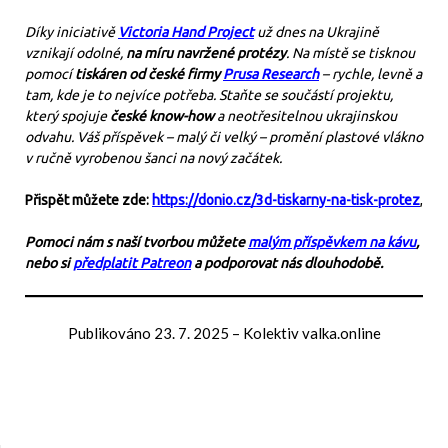
Díky iniciativě
Victoria Hand Project
už dnes na Ukrajině
vznikají odolné,
na míru navržené protézy
. Na místě se tisknou
pomocí
tiskáren od české firmy
Prusa Research
– rychle, levně a
tam, kde je to nejvíce potřeba. Staňte se součástí projektu,
který spojuje
české know-how
a neotřesitelnou ukrajinskou
odvahu. Váš příspěvek – malý či velký – promění plastové vlákno
v ručně vyrobenou šanci na nový začátek.
Přispět můžete zde:
https://donio.cz/3d-tiskarny-na-tisk-protez
,
Pomoci nám s naší tvorbou můžete
malým příspěvkem na kávu
,
nebo si
předplatit Patreon
a podporovat nás dlouhodobě.
Publikováno
23. 7. 2025
–
Kolektiv valka.online