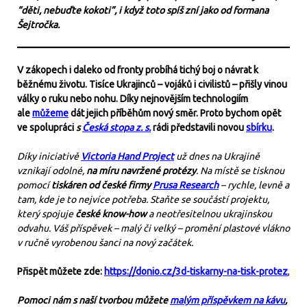
“děti, nebuďte kokoti”, i když toto spíš zní jako od formana
Šejtročka.
V zákopech i daleko od fronty probíhá tichý boj o návrat k
běžnému životu. Tisíce Ukrajinců – vojáků i civilistů – přišly vinou
války o ruku nebo nohu. Díky nejnovějším technologiím
ale
můžeme
dát jejich příběhům nový směr. Proto bychom opět
ve spolupráci
s
Česká stopa z. s.
rádi představili novou
sbírku
.
Díky iniciativě
Victoria Hand Project
už dnes na Ukrajině
vznikají odolné,
na míru navržené protézy
. Na místě se tisknou
pomocí
tiskáren od české firmy
Prusa Research
– rychle, levně a
tam, kde je to nejvíce potřeba. Staňte se součástí projektu,
který spojuje
české know-how
a neotřesitelnou ukrajinskou
odvahu. Váš příspěvek – malý či velký – promění plastové vlákno
v ručně vyrobenou šanci na nový začátek.
Přispět můžete zde:
https://donio.cz/3d-tiskarny-na-tisk-protez
,
Pomoci nám s naší tvorbou můžete
malým příspěvkem na kávu
,