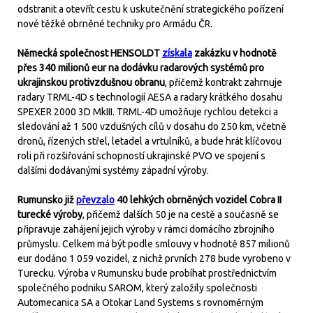
odstranit a otevřít cestu k uskutečnění strategického pořízení
nové těžké obrněné techniky pro Armádu ČR.
Německá společnost HENSOLDT
získala
zakázku v hodnotě
přes 340 milionů eur na dodávku radarových systémů pro
ukrajinskou protivzdušnou obranu
, přičemž kontrakt zahrnuje
radary TRML-4D s technologií AESA a radary krátkého dosahu
SPEXER 2000 3D MkIII. TRML-4D umožňuje rychlou detekci a
sledování až 1 500 vzdušných cílů v dosahu do 250 km, včetně
dronů, řízených střel, letadel a vrtulníků, a bude hrát klíčovou
roli při rozšiřování schopností ukrajinské PVO ve spojení s
dalšími dodávanými systémy západní výroby.
Rumunsko již
převzalo
40 lehkých obrněných vozidel Cobra II
turecké výroby
, přičemž dalších 50 je na cestě a současně se
připravuje zahájení jejich výroby v rámci domácího zbrojního
průmyslu. Celkem má být podle smlouvy v hodnotě 857 milionů
eur dodáno 1 059 vozidel, z nichž prvních 278 bude vyrobeno v
Turecku. Výroba v Rumunsku bude probíhat prostřednictvím
společného podniku SAROM, který založily společnosti
Automecanica SA a Otokar Land Systems s rovnoměrným