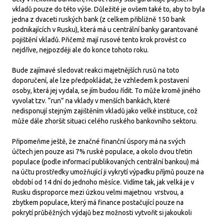
vkladů pouze do této výše. Důležité je ovšem také to, aby to byla
jedna z dvaceti ruských bank (z celkem přibližně 150 bank
podnikajících v Rusku), která má u centrální banky garantované
pojištění vkladů. Přičemž mají rusové tento krok provést co
nejdříve, nejpozději ale do konce tohoto roku.
Bude zajímavé sledovat reakci majetnějších rusů na toto
doporučení, ale lze předpokládat, že vzhledem k postavení
osoby, která jej vydala, se jím budou řídit. To může kromě jiného
vyvolat tzv. “run” na vklady v menších bankách, které
nedisponují stejným zajištěním vkladů jako velké instituce, což
může dále zhoršit situaci celého ruského bankovního sektoru.
Připomeňme ještě, že značné finanční úspory má na svých
účtech jen pouze asi 7% ruské populace, a okolo dvou třetin
populace (podle informací publikovaných centrální bankou) má
na účtu prostředky umožňující ji vykrytí výpadku příjmů pouze na
období od 14 dní do jednoho měsíce. Vidíme tak, jak velká je v
Rusku disproporce mezi úzkou velmi majetnou vrstvou, a
zbytkem populace, který má finance postačující pouze na
pokrytí průběžných výdajů bez možnosti vytvořit si jakoukoli