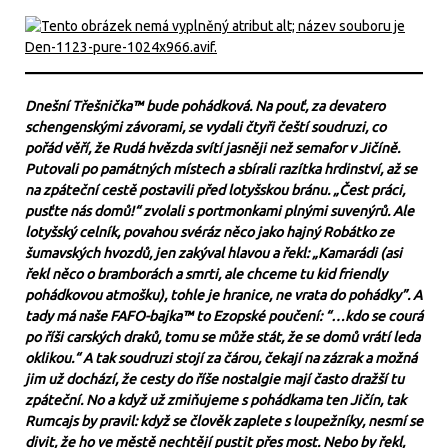
Dnešní Třešnička™ bude pohádková. Na pouť, za devatero
schengenskými závorami, se vydali čtyři čeští soudruzi, co
pořád věří, že Rudá hvězda svítí jasněji než semafor v Jičíně.
Putovali po památných místech a sbírali razítka hrdinství, až se
na zpáteční cestě postavili před lotyšskou bránu. „Čest práci,
pusťte nás domů!“ zvolali s portmonkami plnými suvenýrů. Ale
lotyšský celník, povahou svéráz něco jako hajný Robátko ze
šumavských hvozdů, jen zakýval hlavou a řekl: „Kamarádi (asi
řekl něco o bramborách a smrti, ale chceme tu kid friendly
pohádkovou atmošku), tohle je hranice, ne vrata do pohádky”. A
tady má naše FAFO-bajka™ to Ezopské poučení: “…kdo se courá
po říši carských draků, tomu se může stát, že se domů vrátí leda
oklikou.“ A tak soudruzi stojí za čárou, čekají na zázrak a možná
jim už dochází, že cesty do říše nostalgie mají často dražší tu
zpáteční. No a když už zmiňujeme s pohádkama ten Jičín, tak
Rumcajs by pravil: když se člověk zaplete s loupežníky, nesmí se
divit, že ho ve městě nechtějí pustit přes most. Nebo by řekl,