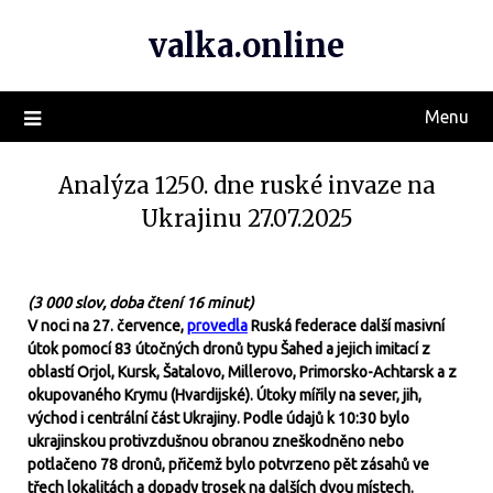
valka.online
Menu
Analýza 1250. dne ruské invaze na
Ukrajinu 27.07.2025
(3 000 slov, doba čtení 16 minut)
V noci na 27. července,
provedla
Ruská federace další masivní
útok pomocí 83 útočných dronů typu Šahed a jejich imitací z
oblastí Orjol, Kursk, Šatalovo, Millerovo, Primorsko-Achtarsk a z
okupovaného Krymu (Hvardijské). Útoky mířily na sever, jih,
východ i centrální část Ukrajiny. Podle údajů k 10:30 bylo
ukrajinskou protivzdušnou obranou zneškodněno nebo
potlačeno 78 dronů, přičemž bylo potvrzeno pět zásahů ve
třech lokalitách a dopady trosek na dalších dvou místech.