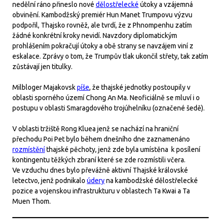
nedělní ráno přineslo nové
dělostřelecké
útoky a vzájemná
obvinění. Kambodžský premiér Hun Manet Trumpovu výzvu
podpořil, Thajsko rovněž, ale tvrdí, že z Phnompenhu zatím
žádné konkrétní kroky nevidí. Navzdory diplomatickým
prohlášením pokračují útoky a obě strany se navzájem viní z
eskalace. Zprávy o tom, že Trumpův tlak ukončil střety, tak zatím
zůstávají jen titulky.
Milbloger Majakovsk
píše
, že thajské jednotky postoupily v
oblasti sporného území Chong An Ma. Neoficiálně se mluví i o
postupu v oblasti Smaragdového trojúhelníku (označené šedě).
V oblasti tržiště Rong Kluea jenž se nachází na hraniční
přechodu Poi Pet bylo během dnešního dne zaznamenáno
rozmístění
thajské pěchoty, jenž zde byla umístěna k posílení
kontingentu těžkých zbraní které se zde rozmístili včera.
Ve vzduchu dnes bylo převážně aktivní Thajské královské
letectvo, jenž podnikalo
údery
na kambodžské dělostřelecké
pozice a vojenskou infrastrukturu v oblastech Ta Kwai a Ta
Muen Thom.