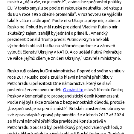
misích a „dělá vše, co je možné“, v rámci bezpečnostní politiky
EU. V tomto smyslu se podle ní rakouská neutralita „od vstupu
do EU v roce 1995 citelně proměnila“. V rozhovoru se vyjádřila
také k válce na Ukrajině. Podle ní si Ukrajina přeje mír, zatímco
Rusko ne. Pokud by měl ruský prezident Vladimir Putin o mír
skutečný zájem, zahájil by jednání o příměří. „Americký
prezident Donald Trump předal Putinovi Krym a několik
východních oblastí takřka na stříbrném podnose a zároveň
vyloučil členství Ukrajiny v NATO. A co udělal Putin? Pokračuje
ve válce, jejímž cílem je zničení Ukrajiny,“ uzavřela ministryně.
Rusko ruší oslavy ku Dni námořnictva.
Poprvé od svého vzniku v
roce 2017 Rusko zcela zrušilo hlavní námořní přehlídku v
Petrohradu u příležitosti Dne námořnictva, který se slaví
poslední červencovou neděli.
Oznámil to
mluvčí Kremlu Dmitrij
Peskov v komentáři pro propagandistický deník Kommersant.
Podle něj byla akce zrušena z bezpečnostních důvodů, protože
„bezpečnost je na prvním místě“. Britské ministerstvo obrany ve
své zpravodajské zprávě připomnělo, že v letech 2017 až 2024
se hlavní námořní přehlídka pravidelně konala právě v
Petrohradu. Součástí byl přehlídkový průjezd válečných lodí, z
nichž některé připluly z jiných oblastí Ruské federace. Tradičně