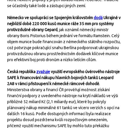
se účastnily také lodě a zástupci jiných zemí.
Německo ve spolupráci se Spojeným královstvím
dodá
Ukrajině v
nejbližší době 220 000 kusů munice ráže 35 mm pro systémy
protivzdušné obrany Gepard
, jak oznámil německý ministr
obrany Boris Pistorius během jednání ve formátu Ramstein. Celý
objem munice bude financován z německého státního rozpočtu,
což potvrzuje pokračující snahu Berlína podporovat ukrajinskou
protivzdušnou obranu prostřednictvím dodávek klíčové munice
pro efektivní boj proti dronům a nízko letícím cílům.
Česká republika
zvažuje
využití evropského úvěrového nástroje
SAFE k financování nákupu hlavních bojových tanků Leopard
2A8 v rámci přistoupení k německé rámcové dohodě
.
Ministerstva obrany a financí ČR prověřují možnost získání
finanční podpory z uvedeného nástroje na krytí nákladů ve výši
přibližně 52 miliard Kč (2,1 miliardy eur), které by pokryly
plánovaný nákup minimálně 61 tanků ve vícero verzích s opcí na
dalších 16 kusů. Podle dostupných informací byla realizace
projektu dosud pozdržena kvůli rozpočtovým omezením,
přičemž využití mechanismu SAFE by mohlo tuto překážku