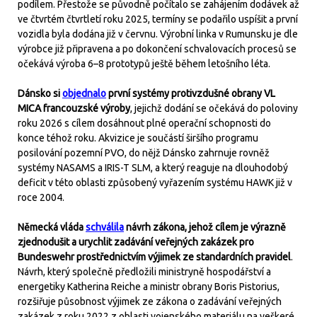
podílem. Přestože se původně počítalo se zahájením dodávek až
ve čtvrtém čtvrtletí roku 2025, termíny se podařilo uspíšit a první
vozidla byla dodána již v červnu. Výrobní linka v Rumunsku je dle
výrobce již připravena a po dokončení schvalovacích procesů se
očekává výroba 6–8 prototypů ještě během letošního léta.
Dánsko si
objednalo
první systémy protivzdušné obrany VL
MICA francouzské výroby
, jejichž dodání se očekává do poloviny
roku 2026 s cílem dosáhnout plné operační schopnosti do
konce téhož roku. Akvizice je součástí širšího programu
posilování pozemní PVO, do nějž Dánsko zahrnuje rovněž
systémy NASAMS a IRIS-T SLM, a který reaguje na dlouhodobý
deficit v této oblasti způsobený vyřazením systému HAWK již v
roce 2004.
Německá vláda
schválila
návrh zákona, jehož cílem je výrazně
zjednodušit a urychlit zadávání veřejných zakázek pro
Bundeswehr prostřednictvím výjimek ze standardních pravidel
.
Návrh, který společně předložili ministryně hospodářství a
energetiky Katherina Reiche a ministr obrany Boris Pistorius,
rozšiřuje působnost výjimek ze zákona o zadávání veřejných
zakázek z roku 2022 z oblasti vojenského materiálu na veškeré