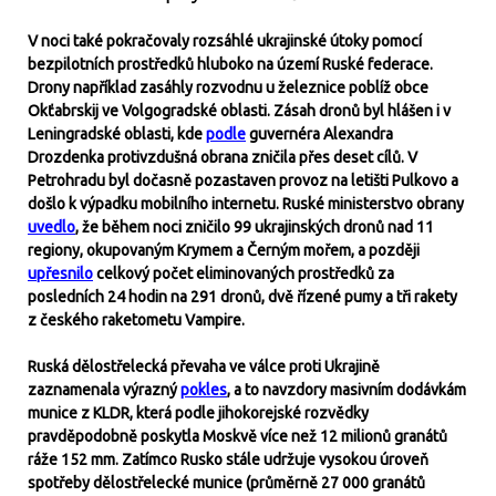
V noci také pokračovaly rozsáhlé ukrajinské útoky pomocí
bezpilotních prostředků hluboko na území Ruské federace.
Drony například zasáhly rozvodnu u železnice poblíž obce
Okťabrskij ve Volgogradské oblasti. Zásah dronů byl hlášen i v
Leningradské oblasti, kde
podle
guvernéra Alexandra
Drozdenka protivzdušná obrana zničila přes deset cílů. V
Petrohradu byl dočasně pozastaven provoz na letišti Pulkovo a
došlo k výpadku mobilního internetu. Ruské ministerstvo obrany
uvedlo
, že během noci zničilo 99 ukrajinských dronů nad 11
regiony, okupovaným Krymem a Černým mořem, a později
upřesnilo
celkový počet eliminovaných prostředků za
posledních 24 hodin na 291 dronů, dvě řízené pumy a tři rakety
z českého raketometu Vampire.
Ruská dělostřelecká převaha ve válce proti Ukrajině
zaznamenala výrazný
pokles
, a to navzdory masivním dodávkám
munice z KLDR, která podle jihokorejské rozvědky
pravděpodobně poskytla Moskvě více než 12 milionů granátů
ráže 152 mm. Zatímco Rusko stále udržuje vysokou úroveň
spotřeby dělostřelecké munice (průměrně 27 000 granátů