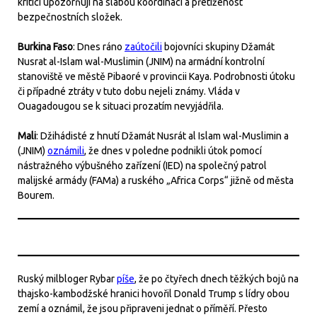
kritici upozorňují na slabou koordinaci a přetíženost
bezpečnostních složek.
Burkina Faso
: Dnes ráno
zaútočili
bojovníci skupiny Džamát
Nusrat al-Islam wal-Muslimin (JNIM) na armádní kontrolní
stanoviště ve městě Pibaoré v provincii Kaya. Podrobnosti útoku
či případné ztráty v tuto dobu nejeli známy. Vláda v
Ouagadougou se k situaci prozatím nevyjádřila.
Mali
: Džihádisté z hnutí Džamát Nusrát al Islam wal-Muslimin a
(JNIM)
oznámili
, že dnes v poledne podnikli útok pomocí
nástražného výbušného zařízení (IED) na společný patrol
malijské armády (FAMa) a ruského „Africa Corps“ jižně od města
Bourem.
Ruský milbloger Rybar
píše
, že po čtyřech dnech těžkých bojů na
thajsko-kambodžské hranici hovořil Donald Trump s lídry obou
zemí a oznámil, že jsou připraveni jednat o příměří. Přesto