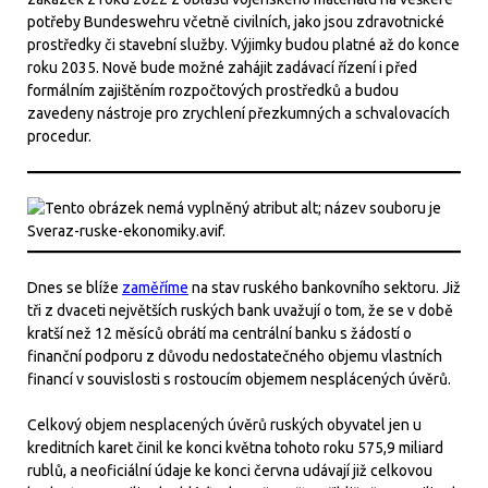
potřeby Bundeswehru včetně civilních, jako jsou zdravotnické
prostředky či stavební služby. Výjimky budou platné až do konce
roku 2035. Nově bude možné zahájit zadávací řízení i před
formálním zajištěním rozpočtových prostředků a budou
zavedeny nástroje pro zrychlení přezkumných a schvalovacích
procedur.
Dnes se blíže
zaměříme
na stav ruského bankovního sektoru. Již
tři z dvaceti největších ruských bank uvažují o tom, že se v době
kratší než 12 měsíců obrátí ma centrální banku s žádostí o
finanční podporu z důvodu nedostatečného objemu vlastních
financí v souvislosti s rostoucím objemem nesplácených úvěrů.
Celkový objem nesplacených úvěrů ruských obyvatel jen u
kreditních karet činil ke konci května tohoto roku 575,9 miliard
rublů, a neoficiální údaje ke konci června udávají již celkovou