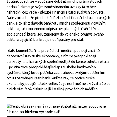
Sputnik uvedl, že v současné době již mnoho průmyslových
podniků zkracuje svým zaměstnancům úvazky (a to bez
náhrady), což vede k složité finanční situaci ruských obyvatel.
Dále zmínil to, že předpokládá zhoršení finanční situace ruských
bank, a to jak z důvodu bankrotů mnoha společností v civilním
sektoru, tak i nucenému odpisu nesplacených úvěrů těch
společností, které jsou zapojeny do vojensko-průmyslového
sektoru a jejichž bankrot je nepřípustný pro stát.
I další komentátoři na provládních médiích popisují značně
depresivní stav ruské ekonomiky, s tím že předpokládají
bankroty mnoha ruských společností již do konce tohoto roku, a
v příštím roce předpokládají kolaps ruského bankovního
systému, který bude potřeba zachraňovat tvrdými opatřeními
typu znárodnění části bank. Vidíme tak, že potíže ruské
ekonomiky jsou již natolik velké, že je není možné skrývat a že se
o nich otevřeně diskutuje již i v silně provládních médiích.