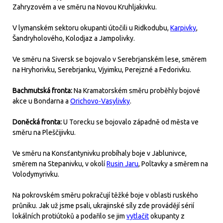
Zahryzovém a ve směru na Novou Kruhljakivku.
V lymanském sektoru okupanti útočili u Ridkodubu,
Karpivky
,
Šandryholového, Kolodjaz a Jampolivky.
Ve směru na Siversk se bojovalo v Serebrjanském lese, směrem
na Hryhorivku, Serebrjanku, Vjyimku, Perejzné a Fedorivku.
Bachmutská fronta:
Na Kramatorském směru proběhly bojové
akce u Bondarna a
Orichovo-Vasylivky
.
Doněcká fronta:
U Torecku se bojovalo západně od města ve
směru na Pleščijivku.
Ve směru na Konsťantynivku probíhaly boje v Jablunivce,
směrem na Stepanivku, v okolí
Rusin Jaru
, Poltavky a směrem na
Volodymyrivku.
Na pokrovském směru pokračují těžké boje v oblasti ruského
průniku. Jak už jsme psali, ukrajinské síly zde provádějí sérií
lokálních protiútoků a podařilo se jim
vytlačit
okupanty z