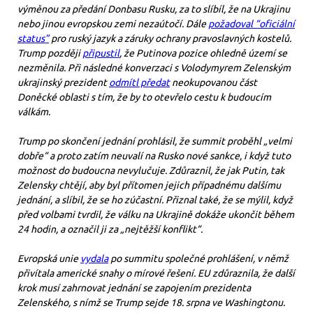
výměnou za předání Donbasu Rusku, za to slíbíl, že na Ukrajinu
nebo jinou evropskou zemi nezaútočí. Dále
požadoval “oficiální
status”
pro ruský jazyk a záruky ochrany pravoslavných kostelů.
Trump později
připustil
, že Putinova pozice ohledně území se
nezměnila. Při následné konverzaci s Volodymyrem Zelenským
ukrajinský prezident
odmítl předat
neokupovanou část
Doněcké oblasti s tím, že by to otevřelo cestu k budoucím
válkám.
Trump po skončení jednání prohlásil, že summit proběhl „velmi
dobře“ a proto zatím neuvalí na Rusko nové sankce, i když tuto
možnost do budoucna nevylučuje. Zdůraznil, že jak Putin, tak
Zelensky chtějí, aby byl přítomen jejich případnému dalšímu
jednání, a slíbil, že se ho zúčastní. Přiznal také, že se mýlil, když
před volbami tvrdil, že válku na Ukrajině dokáže ukončit během
24 hodin, a označil ji za „nejtěžší konflikt“.
Evropská unie
vydala
po summitu společné prohlášení, v němž
přivítala americké snahy o mírové řešení. EU zdůraznila, že další
krok musí zahrnovat jednání se zapojením prezidenta
Zelenského, s nímž se Trump sejde 18. srpna ve Washingtonu.