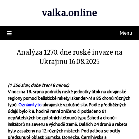
valka.online
Menu
Analýza 1270. dne ruské invaze na
Ukrajinu 16.08.2025
(1 556 slov, doba čtení 8 minut)
V noci na 16. srpna podnikly ruské jednotky útok na ukrajinské
regiony pomocí balistické rakety Iskander-M a 85 dronů různých
typů.
Oznámily to
ukrajinské vzdušné síly. Podle předběžných
údajů bylo k 8. hodině ranní zničeno či potlačeno 61
nepřátelských bezpilotních letounů typu Šahed a dronů–
imitátorů na severu a východě země. Dalších 24 dronů a raketa
byly zasaženy na 12 různých místech. Pod palbou se ocitly
předsunuté oblasti Sumska, Doněcka, Černihivska a