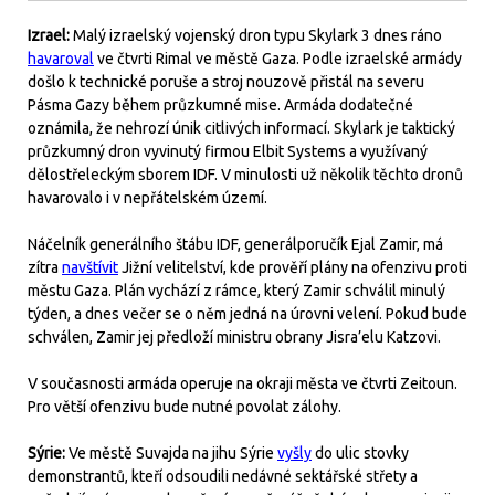
Izrael:
Malý izraelský vojenský dron typu Skylark 3 dnes ráno
havaroval
ve čtvrti Rimal ve městě Gaza. Podle izraelské armády
došlo k technické poruše a stroj nouzově přistál na severu
Pásma Gazy během průzkumné mise. Armáda dodatečné
oznámila, že nehrozí únik citlivých informací. Skylark je taktický
průzkumný dron vyvinutý firmou Elbit Systems a využívaný
dělostřeleckým sborem IDF. V minulosti už několik těchto dronů
havarovalo i v nepřátelském území.
Náčelník generálního štábu IDF, generálporučík Ejal Zamir, má
zítra
navštívit
Jižní velitelství, kde prověří plány na ofenzivu proti
městu Gaza. Plán vychází z rámce, který Zamir schválil minulý
týden, a dnes večer se o něm jedná na úrovni velení. Pokud bude
schválen, Zamir jej předloží ministru obrany Jisra’elu Katzovi.
V současnosti armáda operuje na okraji města ve čtvrti Zeitoun.
Pro větší ofenzivu bude nutné povolat zálohy.
Sýrie:
Ve městě Suvajda na jihu Sýrie
vyšly
do ulic stovky
demonstrantů, kteří odsoudili nedávné sektářské střety a