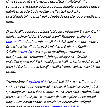
Unie se zároveň vyslovila pro uspořádání trilaterálního
summitu s evropskou podporou a připomněla, že hranice nelze
měnit silou a že bude nadále vyvíjet tlak na Rusko
prostřednictvím sankcí, dokud nebude dosaženo spravedlivého
míru.
Skeptičtěji reagovali zástupci střední a východní Evropy. Český
ministr zahraničí Jan Lipavský ocenil Trumpovy snahy,
ale
upozornil
, že Putin o mír neusiluje, když současně pokračuje v
útocích na Ukrajinu. Litevská ministryně obrany Dovilė
Šakalienė
označila
vystoupení ruského prezidenta za
manipulativní a připomněla jeho praktiky zastrašování a
vraždění opozice Kritici rovněž poukázali na to, že právě v noci
jednání Rusko zasáhlo Ukrajinu balistickou raketou a desítkami
dronů.
Trump zároveň
vyjádřil přání
uspořádat 22. srpna trilaterální
setkání s Putinem a Zelenským. O místě konání se stále jedná,
spekuluje se o datu do 24. srpna. Již 18. srpna má v Bílém domě
jednat se Zelenským a k rozhovorům chce přizvat i evropské
lídry. Putin zatím ochotu k setkání se Zelenským veřejně
nepotvrdil, místo toho
pozval Trumpa do Moskvy
.