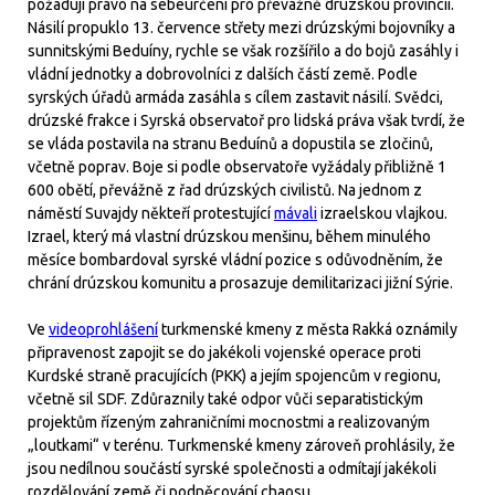
požadují právo na sebeurčení pro převážně drúzskou provincii.
Násilí propuklo 13. července střety mezi drúzskými bojovníky a
sunnitskými Beduíny, rychle se však rozšířilo a do bojů zasáhly i
vládní jednotky a dobrovolníci z dalších částí země. Podle
syrských úřadů armáda zasáhla s cílem zastavit násilí. Svědci,
drúzské frakce i Syrská observatoř pro lidská práva však tvrdí, že
se vláda postavila na stranu Beduínů a dopustila se zločinů,
včetně poprav. Boje si podle observatoře vyžádaly přibližně 1
600 obětí, převážně z řad drúzských civilistů. Na jednom z
náměstí Suvajdy někteří protestující
mávali
izraelskou vlajkou.
Izrael, který má vlastní drúzskou menšinu, během minulého
měsíce bombardoval syrské vládní pozice s odůvodněním, že
chrání drúzskou komunitu a prosazuje demilitarizaci jižní Sýrie.
Ve
videoprohlášení
turkmenské kmeny z města Rakká oznámily
připravenost zapojit se do jakékoli vojenské operace proti
Kurdské straně pracujících (PKK) a jejím spojencům v regionu,
včetně sil SDF. Zdůraznily také odpor vůči separatistickým
projektům řízeným zahraničními mocnostmi a realizovaným
„loutkami“ v terénu. Turkmenské kmeny zároveň prohlásily, že
jsou nedílnou součástí syrské společnosti a odmítají jakékoli
rozdělování země či podněcování chaosu.