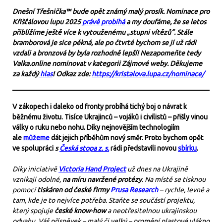
Dnešní Třešnička™ bude opět známý malý prosík. Nominace pro
Křišťálovou lupu 2025
právě probíhá
a my doufáme, že se letos
přiblížíme ještě více k vytouženému „stupni vítězů“.
Stále
bramborová je sice pěkná, ale po čtvrté bychom se jí už rádi
vzdali a bronzová by byla rozhodně lepší!
Nezapomeňte tedy
Valka.online nominovat v kategorii Zájmové weby. Děkujeme
za každý
hlas
! Odkaz zde:
https://kristalova.lupa.cz/nominace/
V zákopech i daleko od fronty probíhá tichý boj o návrat k
běžnému životu. Tisíce Ukrajinců – vojáků i civilistů – přišly vinou
války o ruku nebo nohu. Díky nejnovějším technologiím
ale
můžeme
dát jejich příběhům nový směr. Proto bychom opět
ve spolupráci
s
Česká stopa z. s.
rádi představili novou
sbírku
.
Díky iniciativě
Victoria Hand Project
už dnes na Ukrajině
vznikají odolné,
na míru navržené protézy
. Na místě se tisknou
pomocí
tiskáren od české firmy
Prusa Research
– rychle, levně a
tam, kde je to nejvíce potřeba. Staňte se součástí projektu,
který spojuje
české know-how
a neotřesitelnou ukrajinskou
odvahu. Váš příspěvek – malý či velký – promění plastové vlákno