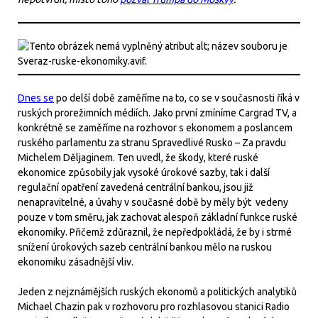
Dnes se
po delší době zaměříme na to, co se v současnosti říká v
ruských prorežimních médiích. Jako první zmíníme Cargrad TV, a
konkrétně se zaměříme na rozhovor s ekonomem a poslancem
ruského parlamentu za stranu Spravedlivé Rusko – Za pravdu
Michelem Děljaginem. Ten uvedl, že škody, které ruské
ekonomice způsobily jak vysoké úrokové sazby, tak i další
regulační opatření zavedená centrální bankou, jsou již
nenapravitelné, a úvahy v současné době by měly být vedeny
pouze v tom směru, jak zachovat alespoň základní funkce ruské
ekonomiky. Přičemž zdůraznil, že nepředpokládá, že by i strmé
snížení úrokových sazeb centrální bankou mělo na ruskou
ekonomiku zásadnější vliv.
Jeden z nejznámějších ruských ekonomů a politických analytiků
Michael Chazin pak v rozhovoru pro rozhlasovou stanici Radio