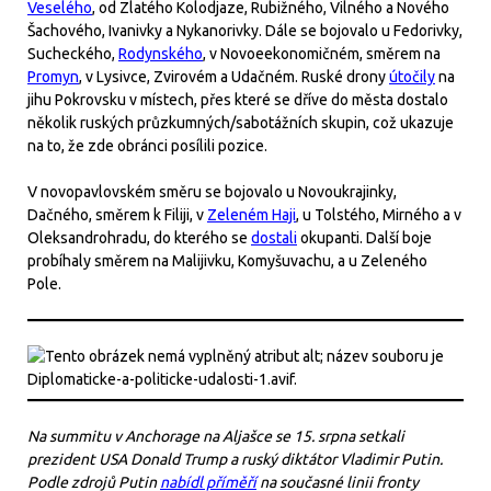
Veselého
, od Zlatého Kolodjaze, Rubižného, Vilného a Nového
Šachového, Ivanivky a Nykanorivky. Dále se bojovalo u Fedorivky,
Sucheckého,
Rodynského
, v Novoeekonomičném, směrem na
Promyn
, v Lysivce, Zvirovém a Udačném. Ruské drony
útočily
na
jihu Pokrovsku v místech, přes které se dříve do města dostalo
několik ruských průzkumných/sabotážních skupin, což ukazuje
na to, že zde obránci posílili pozice.
V novopavlovském směru se bojovalo u Novoukrajinky,
Dačného, směrem k Filiji, v
Zeleném Haji
, u Tolstého, Mirného a v
Oleksandrohradu, do kterého se
dostali
okupanti. Další boje
probíhaly směrem na Malijivku, Komyšuvachu, a u Zeleného
Pole.
Na summitu v Anchorage na Aljašce se 15. srpna setkali
prezident USA Donald Trump a ruský diktátor Vladimir Putin.
Podle zdrojů Putin
nabídl příměří
na současné linii fronty