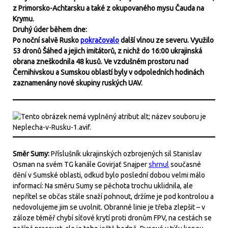
z Primorsko-Achtarsku a také z okupovaného mysu Čauda na
Krymu.
Druhý úder během dne:
Po noční salvě Rusko
pokračovalo
další vlnou ze severu. Využilo
53 dronů Šáhed a jejich imitátorů, z nichž do 16:00 ukrajinská
obrana zneškodnila 48 kusů. Ve vzdušném prostoru nad
Černihivskou a Sumskou oblastí byly v odpoledních hodinách
zaznamenány nové skupiny ruských UAV.
Směr Sumy:
Příslušník ukrajinských ozbrojených sil Stanislav
Osman na svém TG kanále Govirjať Snajper
shrnul
současné
dění v Sumské oblasti, odkud bylo poslední dobou velmi málo
informací: Na směru Sumy se pěchota trochu uklidnila, ale
nepřítel se občas stále snaží pohnout, držíme je pod kontrolou a
nedovolujeme jim se uvolnit. Obranné linie je třeba zlepšit – v
záloze téměř chybí síťové krytí proti dronům FPV, na cestách se