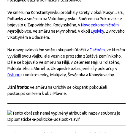
Pleščijivku a jižně od města v Ščerbinivce.
Ve směru na Konsťantynivku probíhaly střety v okolí Rusyn Jaru,
Poltavky a směrem na Volodomyryvku. Směrem na Pokrovsk se
bojovalo u Zapovidného, Rodynského, v
Novoeekonomičném
,
Myroljubivce, ve směru na Myrnohrad, v okolí
Lysivky
, Zvirového,
v Kotlyném a Udačném.
Na novopavlovském směru okupanti útočili v
Dačném
, ve kterém
vyvěsili svou vlajku, ale vesnice prozatím zůstává zemí nikoho.
Dále se bojovalo ve směru na Filiji, v Zeleném Haji, u Tolstého,
Piddubného a Mirného. Ukrajinské ozbrojené síly pokračují v
ústupu
u Voskresenky, Malijivky, Ševčenka a Komyšuvachy.
Jižní fronta:
Ve směru na Orichiv se okupanti pokoušeli
postoupit směrem k obci Plavné.