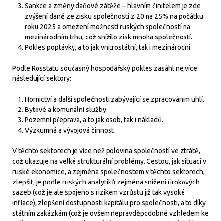
Sankce a změny daňové zátěže – hlavním činitelem je zde
zvýšení daně ze zisku společností z 20 na 25% na počátku
roku 2025 a omezení možností ruských společností na
mezinárodním trhu, což snížilo zisk mnoha společností.
Pokles poptávky, a to jak vnitrostátní, tak i mezinárodní.
Podle Rosstatu současný hospodářský pokles zasáhl nejvíce
následující sektory:
Hornictví a další společnosti zabývající se zpracováním uhlí.
Bytové a komunální služby.
Pozemní přeprava, a to jak osob, tak i nákladů.
Výzkumná a vývojová činnost
V těchto sektorech je více než polovina společností ve ztrátě,
což ukazuje na velké strukturální problémy. Cestou, jak situaci v
ruské ekonomice, a zejména společnostem v těchto sektorech,
zlepšit, je podle ruských analytiků zejména snížení úrokových
sazeb (což je ale spojeno s rizikem vzrůstu již tak vysoké
inflace), zlepšení dostupnosti kapitálu pro společnosti, a to díky
státním zakázkám (což je ovšem nepravděpodobné vzhledem ke