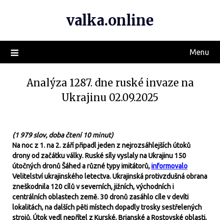
valka.online
Menu
Analýza 1287. dne ruské invaze na
Ukrajinu 02.09.2025
(1 979 slov, doba čtení 10 minut)
Na noc z 1. na 2. září připadl jeden z nejrozsáhlejších útoků
drony od začátku války. Ruské síly vyslaly na Ukrajinu 150
útočných dronů Šáhed a různé typy imitátorů,
informovalo
Velitelství ukrajinského letectva. Ukrajinská protivzdušná obrana
zneškodnila 120 cílů v severních, jižních, východních i
centrálních oblastech země. 30 dronů zasáhlo cíle v devíti
lokalitách, na dalších pěti místech dopadly trosky sestřelených
strojů. Útok vedl nepřítel z Kurské, Brjanské a Rostovské oblasti,