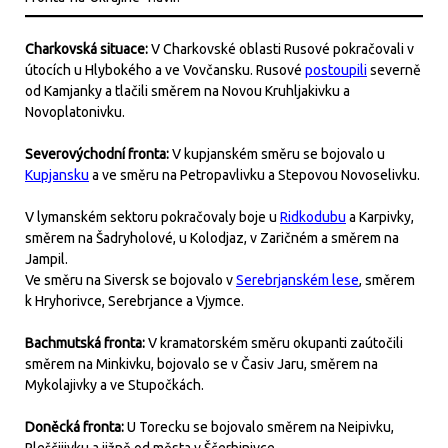
Charkovská situace:
V Charkovské oblasti Rusové pokračovali v
útocích u Hlybokého a ve Vovčansku. Rusové
postoupili
severně
od Kamjanky a tlačili směrem na Novou Kruhljakivku a
Novoplatonivku.
Severovýchodní fronta:
V kupjanském směru se bojovalo u
Kupjansku
a ve směru na Petropavlivku a Stepovou Novoselivku.
V lymanském sektoru pokračovaly boje u
Ridkodubu
a Karpivky,
směrem na Šadryholové, u Kolodjaz, v Zaričném a směrem na
Jampil.
Ve směru na Siversk se bojovalo v
Serebrjanském lese
, směrem
k Hryhorivce, Serebrjance a Vjymce.
Bachmutská fronta:
V kramatorském směru okupanti zaútočili
směrem na Minkivku, bojovalo se v Časiv Jaru, směrem na
Mykolajivky a ve Stupočkách.
Doněcká fronta:
U Torecku se bojovalo směrem na Neipivku,