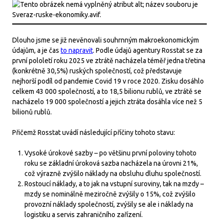
Dlouho jsme se již nevěnovali souhrnným makroekonomickým
údajům, a je čas
to napravit
. Podle údajů agentury Rosstat se za
první pololetí roku 2025 ve ztrátě nacházela téměř jedna třetina
(konkrétně 30,5%) ruských společností, což představuje
nejhorší podíl od pandemie Covid 19 v roce 2020. Zisku dosáhlo
celkem 43 000 společností, a to 18,5 bilionu rublů, ve ztrátě se
nacházelo 19 000 společností a jejich ztráta dosáhla více než 5
bilionů rublů.
Přičemž Rosstat uvádí následující příčiny tohoto stavu:
Vysoké úrokové sazby – po většinu první poloviny tohoto
roku se základní úroková sazba nacházela na úrovni 21%,
což výrazně zvýšilo náklady na obsluhu dluhu společností.
Rostoucí náklady, a to jak na vstupní suroviny, tak na mzdy –
mzdy se nominálně meziročně zvýšily o 15%, což zvýšilo
provozní náklady společností, zvýšily se ale i náklady na
logistiku a servis zahraničního zařízení.