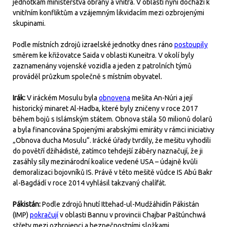
jednotkám ministerstva obrany a vnitra. V oblasti nyní dochází k
vnitřním konfliktům a vzájemným likvidacím mezi ozbrojenými
skupinami.
Podle místních zdrojů izraelské jednotky dnes ráno
postoupily
směrem ke křižovatce Saida v oblasti Kuneitra. V okolí byly
zaznamenány vojenské vozidla a jeden z patrolních týmů
prováděl průzkum společně s místním obyvatel.
Irák:
V iráckém Mosulu byla
obnovena
mešita An-Núri a její
historický minaret Al-Hadba, které byly zničeny v roce 2017
během bojů s Islámským státem. Obnova stála 50 milionů dolarů
a byla financována Spojenými arabskými emiráty v rámci iniciativy
„Obnova ducha Mosulu“. Irácké úřady tvrdily, že mešitu vyhodili
do povětří džihádisté, zatímco tehdejší záběry naznačují, že ji
zasáhly síly mezinárodní koalice vedené USA – údajně kvůli
demoralizaci bojovníků IS. Právě v této mešitě vůdce IS Abú Bakr
al-Bagdádí v roce 2014 vyhlásil takzvaný chalífát.
Pákistán:
Podle zdrojů hnutí Ittehad-ul-Mudžáhidín Pákistán
(IMP)
pokračují
v oblasti Bannu v provincii Chajbar Paštúnchwá
střety mezi ozbrojenci a bezpečnostními složkami.