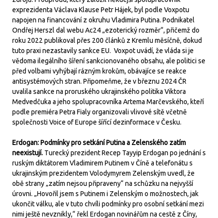
exprezidenta Václava Klause Petr Hájek, byl podle Voxpotu
napojen na financování z okruhu Vladimira Putina. Podnikatel
Ondřej Herszl dal webu Ac24 „ezoterický rozměr“, přičemž do
roku 2022 publikoval přes 200 článků z Kremlu měsíčně, dokud
tuto praxi nezastavily sankce EU. Voxpot uvádí, že vláda si je
vědoma ilegálního šíření sankcionovaného obsahu, ale politici se
před volbami vyhýbají rázným krokům, obávajíce se reakce
antisystémových stran. Připomeňme, že v březnu 2024 ČR
uvalila sankce na proruského ukrajinského politika Viktora
Medvedčuka a jeho spolupracovníka Artema Marčevského, kteří
podle premiéra Petra Fialy organizovali vlivové sítě včetně
společnosti Voice of Europe šířící dezinformace v Česku.
Erdogan: Podmínky pro setkání Putina a Zelenského zatím
neexistují.
Turecký prezident Recep Tayyip Erdogan po jednání s
ruským diktátorem Vladimirem Putinem v Číně a telefonátu s
ukrajinským prezidentem Volodymyrem Zelenským uvedl, že
obě strany „zatím nejsou připraveny“ na schůzku na nejvyšší
úrovni. „Hovořil jsem s Putinem i Zelenským o možnostech, jak
ukončit válku, ale v tuto chvíli podmínky pro osobní setkání mezi
nimi ještě nevznikly,“ řekl Erdogan novinářům na cestě z Číny,