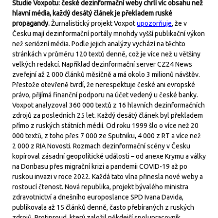
Studie Voxpotu: české dezinformační weby chrlí víc obsahu než
hlavní média, každý desátý článek je překladem ruské
propagandy.
Žurnalistický projekt Voxpot
upozorňuje
, že v
Česku mají dezinformační portály mnohdy vyšší publikační výkon
než seriózní média. Podle jejich analýzy vychází na těchto
stránkách v průměru 120 textů denně, což je více než u většiny
velkých redakcí. Například dezinformační server CZ24 News
zveřejní až 2 000 článků měsíčně a má okolo 3 milionů návštěv.
Přestože otevřeně tvrdí, že nerespektuje české ani evropské
právo, přijímá finanční podporu na účet vedený u české banky.
Voxpot analyzoval 360 000 textů z 16 hlavních dezinformačních
zdrojů za posledních 25 let. Každý desátý článek byl překladem
přímo z ruských státních médií. Od roku 1999 šlo o více než 20
000 textů, z toho přes 7 000 ze Sputniku, 4 000 z RT a více než
2 000 z RIA Novosti. Rozmach dezinformační scény v Česku
kopíroval zásadní geopolitické události – od anexe Krymu a války
na Donbasu přes migrační krizi a pandemii COVID-19 až po
ruskou invazi v roce 2022. Každá tato vlna přinesla nové weby a
rostoucí čtenost. Nová republika, projekt bývalého ministra
zdravotnictví a dnešního europoslance SPD Ivana Davida,
publikovala až 15 článků denně, často přebíraných z ruských
zdrojů. Protiproud, který založil někdejší spolupracovník