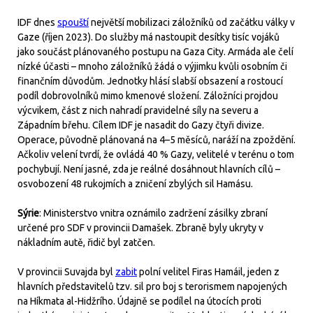
IDF dnes
spouští
největší mobilizaci záložníků od začátku války v
Gaze (říjen 2023). Do služby má nastoupit desítky tisíc vojáků
jako součást plánovaného postupu na Gaza City. Armáda ale čelí
nízké účasti – mnoho záložníků žádá o výjimku kvůli osobním či
finančním důvodům. Jednotky hlásí slabší obsazení a rostoucí
podíl dobrovolníků mimo kmenové složení. Záložníci projdou
výcvikem, část z nich nahradí pravidelné síly na severu a
Západním břehu. Cílem IDF je nasadit do Gazy čtyři divize.
Operace, původně plánovaná na 4–5 měsíců, naráží na zpoždění.
Ačkoliv velení tvrdí, že ovládá 40 % Gazy, velitelé v terénu o tom
pochybují. Není jasné, zda je reálné dosáhnout hlavních cílů –
osvobození 48 rukojmích a zničení zbylých sil Hamásu.
Sýrie
: Ministerstvo vnitra oznámilo zadržení zásilky zbraní
určené pro SDF v provincii Damašek. Zbraně byly ukryty v
nákladním autě, řidič byl zatčen.
V provincii Suvajda byl
zabit
polní velitel Firas Hamáil, jeden z
hlavních představitelů tzv. sil pro boj s terorismem napojených
na Híkmata al-Hidžrího. Údajně se podílel na útocích proti