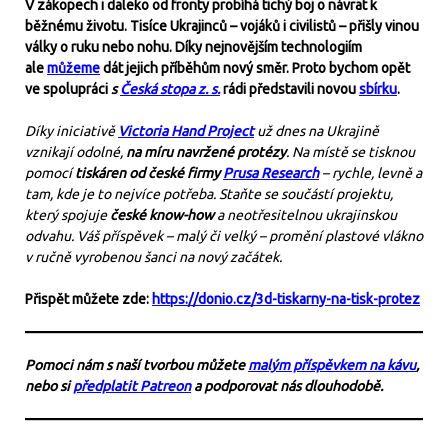
V zákopech i daleko od fronty probíhá tichý boj o návrat k
běžnému životu. Tisíce Ukrajinců – vojáků i civilistů – přišly vinou
války o ruku nebo nohu. Díky nejnovějším technologiím
ale
můžeme
dát jejich příběhům nový směr. Proto bychom opět
ve spolupráci
s
Česká stopa z. s.
rádi představili novou
sbírku
.
Díky iniciativě
Victoria Hand Project
už dnes na Ukrajině
vznikají odolné,
na míru navržené protézy
. Na místě se tisknou
pomocí
tiskáren od české firmy
Prusa Research
– rychle, levně a
tam, kde je to nejvíce potřeba. Staňte se součástí projektu,
který spojuje
české know-how
a neotřesitelnou ukrajinskou
odvahu. Váš příspěvek – malý či velký – promění plastové vlákno
v ručně vyrobenou šanci na nový začátek.
Přispět můžete zde:
https://donio.cz/3d-tiskarny-na-tisk-protez
Pomoci nám s naší tvorbou můžete
malým příspěvkem na kávu
,
nebo si
předplatit Patreon
a podporovat nás dlouhodobě.