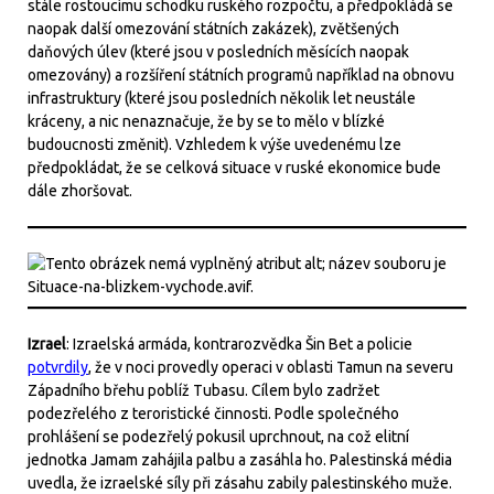
stále rostoucímu schodku ruského rozpočtu, a předpokládá se
naopak další omezování státních zakázek), zvětšených
daňových úlev (které jsou v posledních měsících naopak
omezovány) a rozšíření státních programů například na obnovu
infrastruktury (které jsou posledních několik let neustále
kráceny, a nic nenaznačuje, že by se to mělo v blízké
budoucnosti změnit). Vzhledem k výše uvedenému lze
předpokládat, že se celková situace v ruské ekonomice bude
dále zhoršovat.
Izrael
: Izraelská armáda, kontrarozvědka Šin Bet a policie
potvrdily
, že v noci provedly operaci v oblasti Tamun na severu
Západního břehu poblíž Tubasu. Cílem bylo zadržet
podezřelého z teroristické činnosti. Podle společného
prohlášení se podezřelý pokusil uprchnout, na což elitní
jednotka Jamam zahájila palbu a zasáhla ho. Palestinská média
uvedla, že izraelské síly při zásahu zabily palestinského muže.