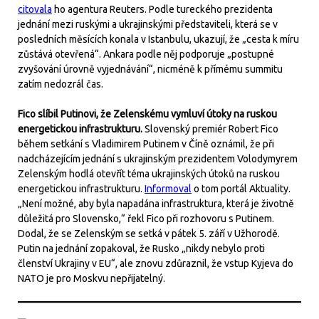
citovala
ho agentura Reuters. Podle tureckého prezidenta
jednání mezi ruskými a ukrajinskými představiteli, která se v
posledních měsících konala v Istanbulu, ukazují, že „cesta k míru
zůstává otevřená“. Ankara podle něj podporuje „postupné
zvyšování úrovně vyjednávání“, nicméně k přímému summitu
zatím nedozrál čas.
Fico slíbil Putinovi, že Zelenskému vymluví útoky na ruskou
energetickou infrastrukturu.
Slovenský premiér Robert Fico
během setkání s Vladimirem Putinem v Číně oznámil, že při
nadcházejícím jednání s ukrajinským prezidentem Volodymyrem
Zelenským hodlá otevřít téma ukrajinských útoků na ruskou
energetickou infrastrukturu.
Informoval
o tom portál Aktuality.
„Není možné, aby byla napadána infrastruktura, která je životně
důležitá pro Slovensko,“ řekl Fico při rozhovoru s Putinem.
Dodal, že se Zelenským se setká v pátek 5. září v Užhorodě.
Putin na jednání zopakoval, že Rusko „nikdy nebylo proti
členství Ukrajiny v EU“, ale znovu zdůraznil, že vstup Kyjeva do
NATO je pro Moskvu nepřijatelný.