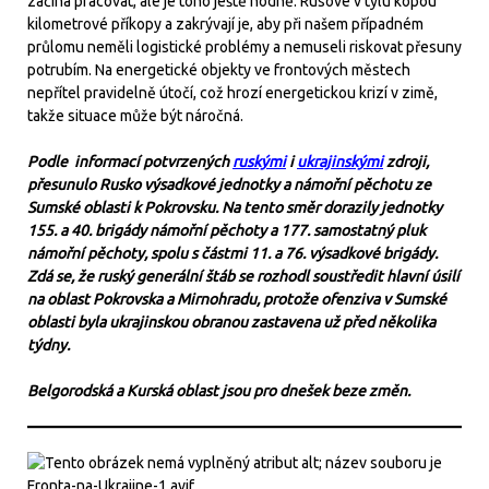
začíná pracovat, ale je toho ještě hodně. Rusové v týlu kopou
kilometrové příkopy a zakrývají je, aby při našem případném
průlomu neměli logistické problémy a nemuseli riskovat přesuny
potrubím. Na energetické objekty ve frontových městech
nepřítel pravidelně útočí, což hrozí energetickou krizí v zimě,
takže situace může být náročná.
Podle informací potvrzených
ruskými
i
ukrajinskými
zdroji,
přesunulo Rusko výsadkové jednotky a námořní pěchotu ze
Sumské oblasti k Pokrovsku. Na tento směr dorazily jednotky
155. a 40. brigády námořní pěchoty a 177. samostatný pluk
námořní pěchoty, spolu s částmi 11. a 76. výsadkové brigády.
Zdá se, že ruský generální štáb se rozhodl soustředit hlavní úsilí
na oblast Pokrovska a Mirnohradu, protože ofenziva v Sumské
oblasti byla ukrajinskou obranou zastavena už před několika
týdny.
Belgorodská a Kurská oblast jsou pro dnešek beze změn.