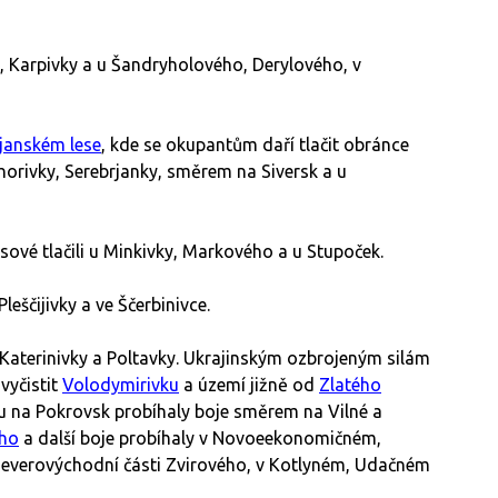
, Karpivky a u Šandryholového, Derylového, v
janském lese
, kde se okupantům daří tlačit obránce
yhorivky, Serebrjanky, směrem na Siversk a u
vé tlačili u Minkivky, Markového a u Stupoček.
eščijivky a ve Ščerbinivce.
 Katerinivky a Poltavky. Ukrajinským ozbrojeným silám
 vyčistit
Volodymirivku
a území jižně od
Zlatého
u na Pokrovsk probíhaly boje směrem na Vilné a
ého
a další boje probíhaly v Novoeekonomičném,
 severovýchodní části Zvirového, v Kotlyném, Udačném