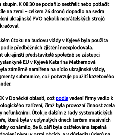
skupin. K 08:30 se podařilo sestřelit nebo potlačit
 cíle na zemi – celkem 26 dronů dopadlo na sedm
elení ukrajinské PVO několik nepřátelských strojů
kračoval.
ruském útoku na budovu vlády v Kyjevě byla použita
st podle předběžných zjištění neexplodovala.
 ukrajinští představitelé společně se zástupci
lvyslankyně EU v Kyjevě Katarína Mathernová
 byla záměrně namířena na sídlo ukrajinské vlády,
ragmenty submunice, což potvrzuje použití kazetového
nder.
EK v Doněcké oblasti, což
podle
vedení firmy vedlo k
ologického zařízení, čímž byla provozní činnost zcela
y nefunkčními. Útok je dalším z řady systematických
uře, která byla v uplynulých dnech terčem masivních
tiky oznámilo, že 8. září byla ostřelována tepelná
odpojení plynu v osmi obcích, a v důsledku úderů na