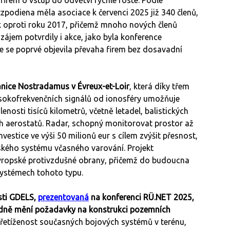
irem o vstup do odvětví rychle roste. Podle
zpodiena měla asociace k červenci 2025 již 340 členů,
k oproti roku 2017, přičemž mnoho nových členů
ájem potvrdily i akce, jako byla konference
de se poprvé objevila převaha firem bez dosavadní
anice Nostradamus v Évreux-et-Loir
, která díky třem
okofrekvenčních signálů od ionosféry umožňuje
nosti tisíců kilometrů, včetně letadel, balistických
ých aerostatů. Radar, schopný monitorovat prostor až
estice ve výši 50 milionů eur s cílem zvýšit přesnost,
opského systému včasného varování. Projekt
evropské protivzdušné obrany, přičemž do budoucna
systémech tohoto typu.
sti GDELS,
prezentovaná
na konferenci RÜ.NET 2025,
sadně mění požadavky na konstrukci pozemních
přetíženost současných bojových systémů v terénu,