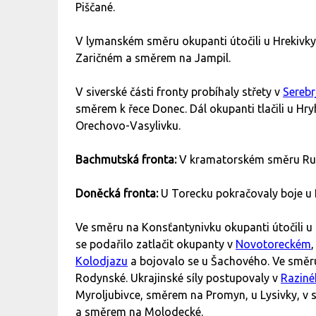
Piščané.
V lymanském směru okupanti útočili u Hrekivky
Zaričném a směrem na Jampil.
V siverské části fronty probíhaly střety v
Serebr
směrem k řece Donec. Dál okupanti tlačili u Hr
Orechovo-Vasylivku.
Bachmutská fronta:
V kramatorském směru Ruso
Doněcká fronta:
U Torecku pokračovaly boje u Pl
Ve směru na Konsťantynivku okupanti útočili u
se podařilo zatlačit okupanty v
Novotoreckém
,
Kolodjazu
a bojovalo se u Šachového. Ve směr
Rodynské. Ukrajinské síly postupovaly v
Razin
Myroljubivce, směrem na Promyn, u Lysivky, v
a směrem na Molodecké.