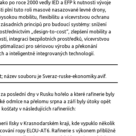
 jako po roce 2000 vedly IED a EFP k nutnosti vývoje
i plní tuto roli masově nasazované levné drony,
ysokou mobilitu, flexibilitu a vícevrstvou ochranu
zásadních principů pro budoucí systémy: snížení
střednictvím „design-to-cost“, zlepšení mobility a
tí, integraci bezpilotních prostředků, vícevrstvou
timalizaci pro sériovou výrobu a překonání
 a inteligentně integrovaných technologií.
za poslední dny v Rusku hořelo a které rafinerie byly
ké odmlce na přelomu srpna a září byly útoky opět
ošťaty v následujících rafineriích:
inerii Ilsky v Krasnodarském kraji, kde vypuklo několik
acování ropy ELOU-AT6. Rafinerie s výkonem přibližně