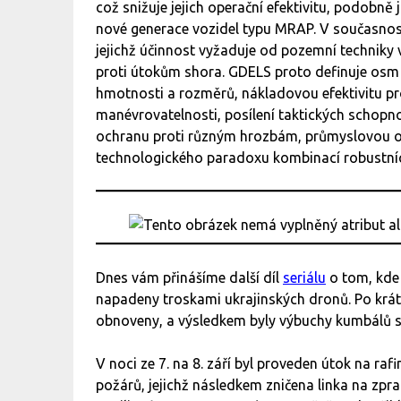
což snižuje jejich operační efektivitu, podobně
nové generace vozidel typu MRAP. V současnost
jejichž účinnost vyžaduje od pozemní techniky v
proti útokům shora. GDELS proto definuje osm 
hmotnosti a rozměrů, nákladovou efektivitu pro
manévrovatelnosti, posílení taktických schopnos
ochranu proti různým hrozbám, průmyslovou op
technologického paradoxu kombinací robustních
Dnes vám přinášíme další díl
seriálu
o tom, kde 
napadeny troskami ukrajinských dronů. Po krát
obnoveny, a výsledkem byly výbuchy kumbálů s k
V noci ze 7. na 8. září byl proveden útok na raf
požárů, jejichž následkem zničena linka na zpr