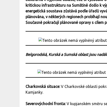
kritickou infrastrukturu na Sumštině došlo k v
energetická soustava zůstává podle úřadů vyvá
plánována, v některých regionech probíhají no
Současně pokračují plánované opravy s cílem př
Belgorodská, Kurská a Sumská oblast jsou nadá
Charkovská situace:
V Charkovské oblasti pok
Kamjanky.
Severovýchodní fronta:
V kupjanském směru se