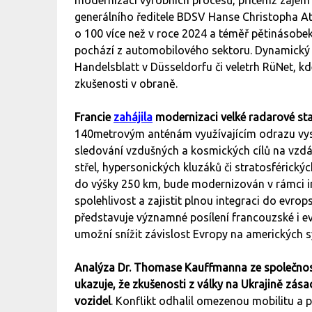
modernizaci výrobních procesů, přičemž zájem f
generálního ředitele BDSV Hanse Christopha At
o 100 více než v roce 2024 a téměř pětinásobe
pochází z automobilového sektoru. Dynamický z
Handelsblatt v Düsseldorfu či veletrh RüNet, k
zkušenosti v obraně.
Francie
zahájila
modernizaci velké radarové st
140metrovým anténám využívajícím odrazu vys
sledování vzdušných a kosmických cílů na vzdále
střel, hypersonických kluzáků či stratosférick
do výšky 250 km, bude modernizován v rámci inv
spolehlivost a zajistit plnou integraci do evr
představuje významné posílení francouzské i 
umožní snížit závislost Evropy na amerických 
Analýza Dr. Thomase Kauffmanna ze společno
ukazuje, že zkušenosti z války na Ukrajině zá
vozidel
. Konflikt odhalil omezenou mobilitu a 