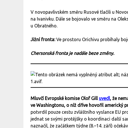
V novopavlivském směru Rusové tlačili u Novouk
na Ivanivku. Dále se bojovalo ve směru na Ol
u Obratného.
Jižní fronta:
Ve prostoru Orichivu probíhaly b
Chersonská fronta je nadále beze změny.
Mluvčí Evropské komise Olof Gill
uvedl
, že nem
ve Washingtonu, o níž dříve hovořil americký 
potvrdil pouze cestu zvláštního vyslance EU pr
jednat se svými protějšky o koordinaci další sa
naznačil, že začátkem týdne (8.–14. září) očeká