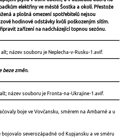
ýpadkům elektřiny ve městě Šostka a okolí. Přestože
žená a plošná omezení spotřebitelů nejsou
uzové hodinové odstávky kvůli poškozeným sítím.
ipravit zařízení na nadcházející topnou sezónu.
le beze změn.
račovaly boje ve Vovčansku, směrem na Ambarné a u
 bojovalo severozápadně od Kupjansku a ve směru