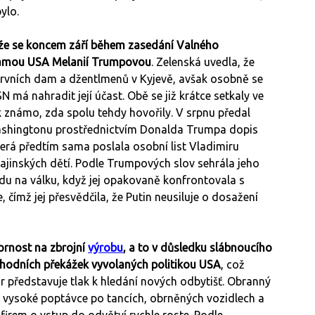
ylo.
 že se koncem září během zasedání Valného
dámou USA Melanií Trumpovou
. Zelenská uvedla, že
vních dam a džentlmenů v Kyjevě, avšak osobně se
má nahradit její účast. Obě se již krátce setkaly ve
k známo, zda spolu tehdy hovořily. V srpnu předal
Washingtonu prostřednictvím Donalda Trumpa dopis
rá předtím sama poslala osobní list Vladimiru
ajinských dětí. Podle Trumpových slov sehrála jeho
du na válku, když jej opakovaně konfrontovala s
, čímž jej přesvědčila, že Putin neusiluje o dosažení
ornost na zbrojní
výrobu
, a to v důsledku slábnoucího
chodních překážek vyvolaných politikou USA
, což
r představuje tlak k hledání nových odbytišť. Obranný
y vysoké poptávce po tancích, obrněných vozidlech a