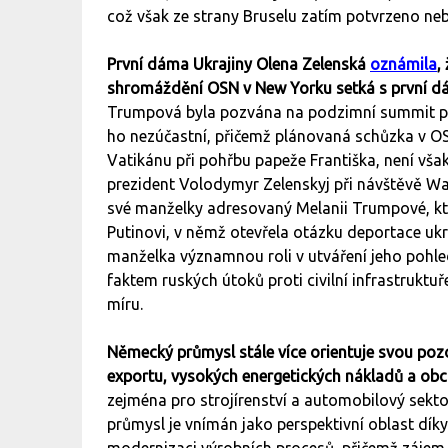
což však ze strany Bruselu zatím potvrzeno neb
První dáma Ukrajiny Olena Zelenská
oznámila
,
shromáždění OSN v New Yorku setká s první 
Trumpová byla pozvána na podzimní summit pr
ho nezúčastní, přičemž plánovaná schůzka v OSN 
Vatikánu při pohřbu papeže Františka, není vša
prezident Volodymyr Zelenskyj při návštěvě 
své manželky adresovaný Melanii Trumpové, kte
Putinovi, v němž otevřela otázku deportace ukr
manželka významnou roli v utváření jeho pohle
faktem ruských útoků proti civilní infrastruktuře
míru.
Německý průmysl stále více orientuje svou poz
exportu, vysokých energetických nákladů a ob
zejména pro strojírenství a automobilový sekto
průmysl je vnímán jako perspektivní oblast dík