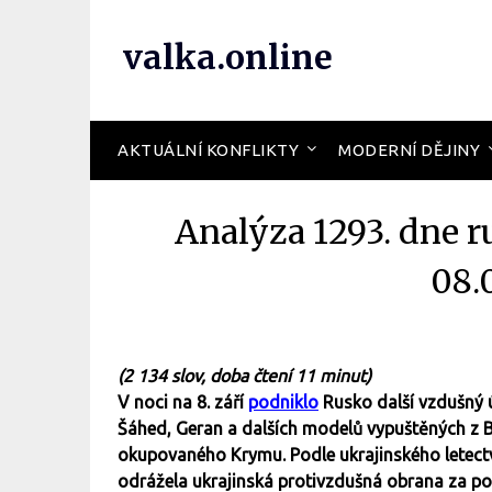
valka.online
AKTUÁLNÍ KONFLIKTY
MODERNÍ DĚJINY
Analýza 1293. dne r
08.
(2 134 slov, doba čtení 11 minut)
V noci na 8. září
podniklo
Rusko další vzdušný ú
Šáhed, Geran a dalších modelů vypuštěných z Br
okupovaného Krymu. Podle ukrajinského letectva
odrážela ukrajinská protivzdušná obrana za po