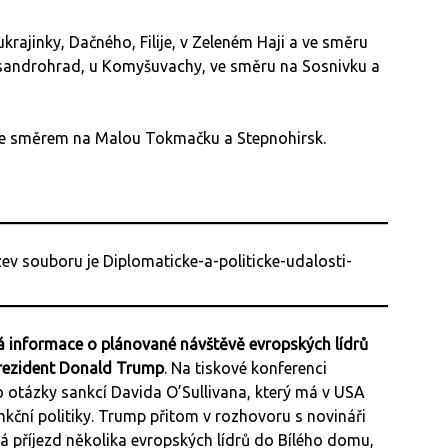
rajinky, Dačného, Filije, v Zeleném Haji a ve směru
eksandrohrad, u Komyšuvachy, ve směru na Sosnivku a
oje směrem na Malou Tokmačku a Stepnohirsk.
á informace o plánované návštěvě evropských lídrů
prezident Donald Trump
. Na tiskové konferenci
o otázky sankcí Davida O’Sullivana, který má v USA
nkční politiky. Trump přitom v rozhovoru s novináři
vá příjezd několika evropských lídrů do Bílého domu,