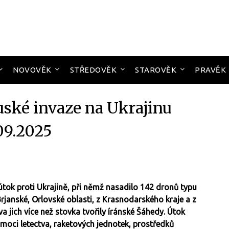
NOVOVĚK
STŘEDOVĚK
STAROVĚK
PRAVĚK
uské invaze na Ukrajinu
09.2025
tok proti Ukrajině, při němž nasadilo 142 dronů typu
janské, Orlovské oblasti, z Krasnodarského kraje a z
 jich více než stovka tvořily íránské Šáhedy. Útok
moci letectva, raketových jednotek, prostředků