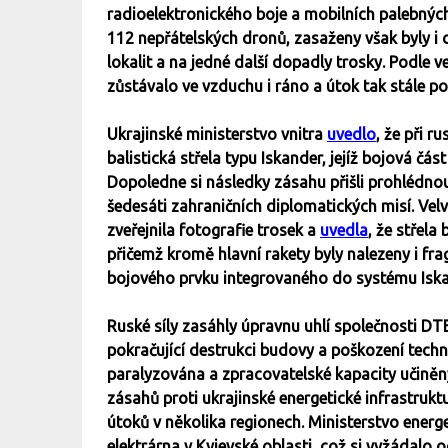
radioelektronického boje a mobilních palebných 
112 nepřátelských dronů, zasaženy však byly i
lokalit a na jedné další dopadly trosky. Podle v
zůstávalo ve vzduchu i ráno a útok tak stále po
Ukrajinské ministerstvo vnitra
uvedlo
, že při 
balistická střela typu Iskander, jejíž bojová čá
Dopoledne si následky zásahu přišli prohlédnout
šedesáti zahraničních diplomatických misí. Ve
zveřejnila fotografie trosek a
uvedla
, že střela
přičemž kromě hlavní rakety byly nalezeny i f
bojového prvku integrovaného do systému Iska
Ruské síly zasáhly úpravnu uhlí společnosti DT
pokračující destrukci budovy a poškození techn
paralyzována a zpracovatelské kapacity učiněn
zásahů proti ukrajinské energetické infrastrukt
útoků v několika regionech. Ministerstvo energe
elektrárna v Kyjevské oblasti, což si vyžádalo 