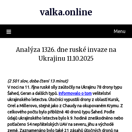
valka.online
Menu
Analýza 1326. dne ruské invaze na
Ukrajinu 11.10.2025
(2 501 slov, doba čtení 13 minut)
V noci na 11. října ruské síly zaútočily na Ukrajinu 78 drony typu
Šahed, Geran a dalších typů.
Informovalo o tom
velitelství
ukrajinského letectva. Útočníci vypustili drony z oblastí Kursk,
Orel a Millerovo, stejně jako z Chaudy na okupovaném Krymu. Z
celkového počtu bylo přibližně 40 dronů typu Šahed. Podle
údajů ukrajinského letectva bylo k 9. hodině zneškodněno nebo
potlačeno 54 nepřátelských UAV na severu, jihu a východě
země. Zaznamenáno bylo také 21 zásahů útočných dronů na