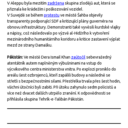
V Aleppu byla mezitím
zadržena
skupina zlodějů aut, která se
přiznala ke krádežím i poškozování vozidel.
V Suvejdě se během
protestu
ve městě Šahba objevily
transparenty podporující SDF a kritizující plány guvernéra na
obnovu infrastruktury. Demonstranti také vyvěsili kurdské vlajky
a nápisy, což následovalo po výzvě al-Hidžrího k vytvoření
mezinárodního humanitárního koridoru a kritice zastavení výplat
mezd ze strany Damašku.
Pákistán:
Ve městě Dera Ismail Khan
zaútočil
sebevražedný
atentátník autem naplněným výbušninami na vstup do
výcvikového centra ministerstva vnitra. Po explozi proniklo do
areálu šest ozbrojenců, kteří zapálili budovy a následně se
střetli s bezpečnostními silami. Přestřelka trvala přes šest hodin,
všichni útočníci byli zabiti. Při útoku zahynulo sedm policistů a
více než dvacet dalších utrpělo zranění. K odpovědnosti se
přihlásila skupina Tehrík-e-Talibán Pákistán.