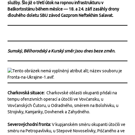
služby. Šlo již o třetí útok na ropnou infrastrukturu v
Baškortostánu během měsíce — 18. a 24. září zasáhly drony
dlouhého doletu SBU závod Gazprom Neftekhim Salavat.
Sumský, Bělhorodský a Kurský směr jsou dnes beze změn.
Charkovská situace:
Charkovské oblasti okupanti přidali na
tempu ofenzivních operací a útočili ve Vovčansku, u
Vovčanských Čutoru, u Odradného, směrem na Bolohivku, u
Strojivky, Kamjanky, Dovhenek a Zahydného.
Severovýchodní fronta:
V kupjanském směru okupanti útočili ve
směru na Petropavlivku, u Stepové Novoselivky, Piščaného a ve