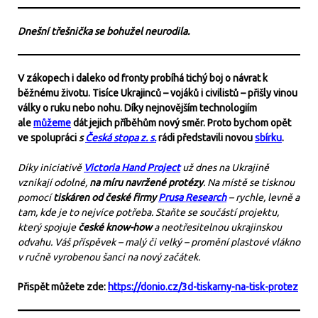
Dnešní třešnička se bohužel neurodila.
V zákopech i daleko od fronty probíhá tichý boj o návrat k
běžnému životu. Tisíce Ukrajinců – vojáků i civilistů – přišly vinou
války o ruku nebo nohu. Díky nejnovějším technologiím
ale
můžeme
dát jejich příběhům nový směr. Proto bychom opět
ve spolupráci
s
Česká stopa z. s.
rádi představili novou
sbírku
.
Díky iniciativě
Victoria Hand Project
už dnes na Ukrajině
vznikají odolné,
na míru navržené protézy
. Na místě se tisknou
pomocí
tiskáren od české firmy
Prusa Research
– rychle, levně a
tam, kde je to nejvíce potřeba. Staňte se součástí projektu,
který spojuje
české know-how
a neotřesitelnou ukrajinskou
odvahu. Váš příspěvek – malý či velký – promění plastové vlákno
v ručně vyrobenou šanci na nový začátek.
Přispět můžete zde:
https://donio.cz/3d-tiskarny-na-tisk-protez