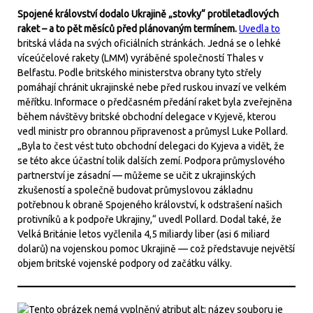
Spojené království dodalo Ukrajině „stovky“ protiletadlových
raket – a to pět měsíců před plánovaným termínem.
Uvedla to
britská vláda na svých oficiálních stránkách. Jedná se o lehké
víceúčelové rakety (LMM) vyráběné společností Thales v
Belfastu. Podle britského ministerstva obrany tyto střely
pomáhají chránit ukrajinské nebe před ruskou invazí ve velkém
měřítku. Informace o předčasném předání raket byla zveřejněna
během návštěvy britské obchodní delegace v Kyjevě, kterou
vedl ministr pro obrannou připravenost a průmysl Luke Pollard.
„Byla to čest vést tuto obchodní delegaci do Kyjeva a vidět, že
se této akce účastní tolik dalších zemí. Podpora průmyslového
partnerství je zásadní — můžeme se učit z ukrajinských
zkušeností a společně budovat průmyslovou základnu
potřebnou k obraně Spojeného království, k odstrašení našich
protivníků a k podpoře Ukrajiny,“ uvedl Pollard. Dodal také, že
Velká Británie letos vyčlenila 4,5 miliardy liber (asi 6 miliard
dolarů) na vojenskou pomoc Ukrajině — což představuje největší
objem britské vojenské podpory od začátku války.