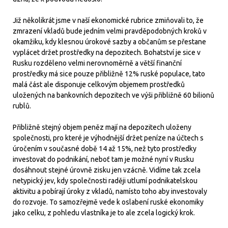
Již několikrát jsme v naší ekonomické rubrice zmiňovali to, že
zmrazení vkladů bude jedním velmi pravděpodobných kroků v
okamžiku, kdy klesnou úrokové sazby a občanům se přestane
vyplácet držet prostředky na depozitech. Bohatství je sice v
Rusku rozděleno velmi nerovnoměrně a větší finanční
prostředky má sice pouze přibližně 12% ruské populace, tato
malá část ale disponuje celkovým objemem prostředků
uložených na bankovních depozitech ve výši přibližně 60 bilionů
rublů.
Přibližně stejný objem peněz mají na depozitech uloženy
společnosti, pro které je výhodnější držet peníze na účtech s
úročením v současné době 14 až 15%, než tyto prostředky
investovat do podnikání, neboť tam je možné nyní v Rusku
dosáhnout stejné úrovně zisku jen vzácně. Vidíme tak zcela
netypický jev, kdy společnosti raději utlumí podnikatelskou
aktivitu a pobírají úroky z vkladů, namísto toho aby investovaly
do rozvoje. To samozřejmě vede k oslabení ruské ekonomiky
jako celku, z pohledu vlastníka je to ale zcela logický krok.