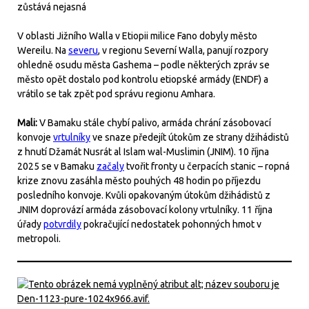
zůstává nejasná
V oblasti Jižního Walla v Etiopii milice Fano dobyly město
Wereilu. Na
severu
, v regionu Severní Walla, panují rozpory
ohledně osudu města Gashema – podle některých zpráv se
město opět dostalo pod kontrolu etiopské armády (ENDF) a
vrátilo se tak zpět pod správu regionu Amhara.
Mali:
V Bamaku stále chybí palivo, armáda chrání zásobovací
konvoje
vrtulníky
ve snaze předejít útokům ze strany džihádistů
z hnutí Džamát Nusrát al Islam wal-Muslimin (JNIM). 10 října
2025 se v Bamaku
začaly
tvořit fronty u čerpacích stanic – ropná
krize znovu zasáhla město pouhých 48 hodin po příjezdu
posledního konvoje. Kvůli opakovaným útokům džihádistů z
JNIM doprovází armáda zásobovací kolony vrtulníky. 11 října
úřady
potvrdily
pokračující nedostatek pohonných hmot v
metropoli.