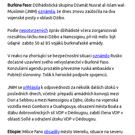
Burkina Faso:
Džihádistická skupina Džamát Nusrat al-Islam wal-
Muslimin (JNIM)
oznámila
, že dnes znovu zaútočila na dva
vojenské posty v oblasti Džibo.
Podle
nepotvrzených
zpráv džihádisté včera zorganizovali
rozsáhlou léčku mezi Džibo a Namssigiou, při níž mělo být
údajně zabito 50 až 85 vojáků burkinafaské armády.
V reakci na zhoršující se bezpečnostní situaci
oznámilo
Rusko
dočasné uzavření svého velvyslanectví v Burkině Faso.
Konzulární agendu prozatím převezme ruská ambasáda v
Pobřeží slonoviny. Tolik k heroické podpoře spojenců.
JNIM se
přihlásila
k odpovědnosti za několik dalších útoků v
posledních dnech, včetně: přepadů armádních konvojů mezi
Dori a Sebbou a mezi Namssigiou a Djibo, útoku na vojenská
vozidla mezi Gomboro a Ouahigouya, obsazení města Boala a
štábu dobrovolnických sil VDP v Dédougou, zabití člena VDP v
oblasti Sollé a odražení útoku VDP v Dédougou.
Etiopie:
Milice Fano
obsadily
město Wereilu, situace na severu