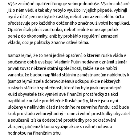
Výše zmíněné opatření funguje velmi jednoduše. Všichni občané
již o něm vědí, a tak aby nebylo využito i v jejich případě, vybírají
nyní z účtů jen nezbytné částky, neboť zmrazení celého účtu
představuje pro každého dotčeného značnou životní komplikaci.
Opatření tak plní svou funkci, neboť reálně omezuje přítok
peněz do ekonomiky, aniž by proběhlo regulérní zmrazení
vkladů, což je politicky značně citlivé téma.
Samozřejmě, že to není jediné opatření, o kterém ruská vláda v
současné době uvažuje. Vladimír Putin nedávno oznámil záměr
privatizovat některé státní společnosti, takže se se nabízí
varianta, že budou například státním zaměstnancům nabídnuty k
(samozřejmě zcela dobrovolnému) odkupu akcie některých
ruských státních společností, které by byly jinak neprodejné.
Ruští obyvatelé tak vymění své finanční prostředky za akci
například zoufale prodělečné Ruské pošty, které jsou nyní
uloženy v nelikvidní části národního rezervního fondu, což bude
krok pro vládu velmi výhodný – omezí volné prostředky obyvatel
a současně získá dodatečné prostředky pro pokračování
zbrojení, přičemž k tomu využije akcie s reálně nulovou
hodnotou na finančním trhu.