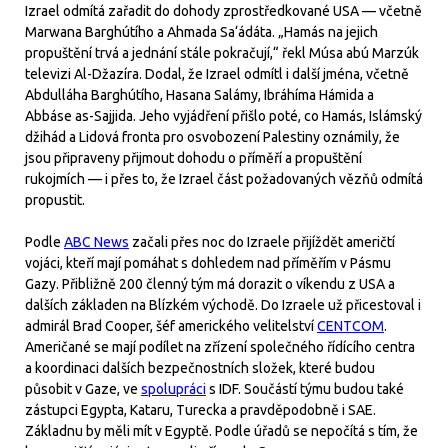
Izrael odmítá zařadit do dohody zprostředkované USA — včetně
Marwana Barghútího a Ahmada Sa‘ádáta. „Hamás na jejich
propuštění trvá a jednání stále pokračují,“ řekl Músa abú Marzúk
televizi Al-Džazíra. Dodal, že Izrael odmítl i další jména, včetně
Abdulláha Barghútího, Hasana Salámy, Ibráhíma Hámida a
Abbáse as-Sajjida. Jeho vyjádření přišlo poté, co Hamás, Islámský
džihád a Lidová fronta pro osvobození Palestiny oznámily, že
jsou připraveny přijmout dohodu o příměří a propuštění
rukojmích — i přes to, že Izrael část požadovaných vězňů odmítá
propustit.
Podle
ABC News
začali přes noc do Izraele přijíždět američtí
vojáci, kteří mají pomáhat s dohledem nad příměřím v Pásmu
Gazy. Přibližně 200 členný tým má dorazit o víkendu z USA a
dalších základen na Blízkém východě. Do Izraele už přicestoval i
admirál Brad Cooper, šéf amerického velitelství
CENTCOM
.
Američané se mají podílet na zřízení společného řídícího centra
a koordinaci dalších bezpečnostních složek, které budou
působit v Gaze, ve
spolupráci
s IDF. Součástí týmu budou také
zástupci Egypta, Kataru, Turecka a pravděpodobně i SAE.
Základnu by měli mít v Egyptě. Podle úřadů se nepočítá s tím, že