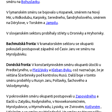
směru na
Bohuslavku
.
V lymanském směru se bojovalo u Kopanek, směrem na Nový
Mir, u Ridkodubu, Karpivky, Seredneho, Šandryholového, směrem
na Děrylove, v Torském a
Jampilu
.
V slovjanském sektoru probíhaly střety u Dronivky a Hryhorivky.
Bachmutská fronta:
V kramatorském sektoru se okupanti
pokoušeli postupovat západně od Časiv Jaru ve směru na
Myroljubivku.
Doněcká fronta:
V konsťantynivském směru okupanti útočili u
Predtečyného, u
Pleščijivky
a
Kleban-Byku
, což naznačuje, že je
většina Ščerbinivky pod kontrolou Rusů. Další boje v tomto
směru proběhly u Rusyn Jaru, Poltavky, Šachového a
Volodymyrivky.
V pokrovském směru okupanti postupovali u
Zapovidného
a
tlačili u Zatyšku, Rodynského, v Novoekonomičném,
Myrolyubivce, u Myrnohradu, Lysivky, ve Zvirovém,
Kotlyném
,