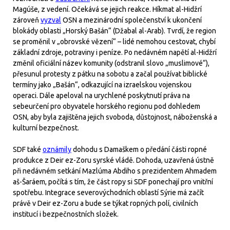
Magúše, z vedení. Očekává se jejich reakce. Híkmat al-Hidžrí
zároveň
vyzval
OSN a mezinárodní společenství k ukončení
blokády oblasti „Horský Bašán“ (Džabal al-Arab). Tvrdí, že region
se proměnil v „obrovské vězení“ – lidé nemohou cestovat, chybí
základní zdroje, potraviny i peníze. Po nedávném napětí al-Hidžrí
změnil oficiální název komunity (odstranil slovo „muslimové“),
přesunul protesty z pátku na sobotu a začal používat biblické
termíny jako „Bašán“, odkazující na izraelskou vojenskou
operaci. Dále apeloval na urychlené poskytnutí práva na
sebeurčení pro obyvatele horského regionu pod dohledem
OSN, aby byla zajištěna jejich svoboda, důstojnost, náboženská a
kulturní bezpečnost.
SDF také
oznámily
dohodu s Damaškem o předání části ropné
produkce z Deir ez-Zoru syrské vládě. Dohoda, uzavřená ústně
při nedávném setkání Mazlúma Abdiho s prezidentem Ahmadem
aš-Šaráem, počítá s tím, že část ropy si SDF ponechají pro vnitřní
spotřebu. Integrace severovýchodních oblastí Sýrie má začít
právě v Deir ez-Zoru a bude se týkat ropných polí, civilních
institucí i bezpečnostních složek.