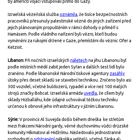
by američtí vojáci vstupovali přímo do Gazy.
Izraelská vězeňská služba
oznámila
, že tisíce bezpečnostních
pracovníků přesunuly palestinské vězně do jiných zařízení před
jejich plánovaným propuštěním v rámci dohody o příměří s
Hamásem. Podle vládního nařízení byli vězni, kteří budou
vyměněni za rukojmí držené v Gaze, přemístěni do věznic Ofer a
Ketziot.
Libanon:
Při nočních izraelských
náletech
na jihu Libanonu byl
podle místních médií zabit jeden Syřan a dalších šest lidí bylo
zraněno. Podle libanonské Národní tiskové agentury
zasáhly
útoky přes deset skladů se stavební technikou. Zničeno bylo asi
300 vozidel, včetně buldozerů, rypadel a více než 100 malých
strojů značky Bobcat. Izraelská armáda
uvedla
, že cílem byly
sklady Hizballáhu, kde údajně uchovával těžkou techniku
určenou k obnově jeho infrastruktury v jižním Libanonu.
Sýrie:
V provincii Al Suvejda došlo během dneška ke střetům
mezi frakcemi Národní gardy, věrné duchovnímu vůdci drúzské
komunity Híkmatovi al-Hidžrímu. Následovalo jednostranné
rozhodnutí o
odstranění
několika velitelů, včetně Tárika al-