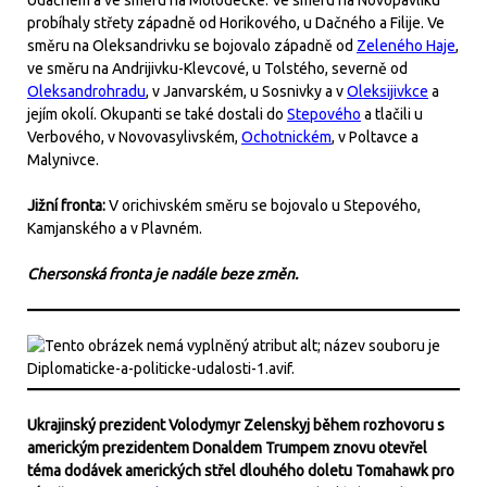
Udačném a ve směru na Molodecké. Ve směru na Novopavliku
probíhaly střety západně od Horikového, u Dačného a Filije. Ve
směru na Oleksandrivku se bojovalo západně od
Zeleného Haje
,
ve směru na Andrijivku-Klevcové, u Tolstého, severně od
Oleksandrohradu
, v Janvarském, u Sosnivky a v
Oleksijivkce
a
jejím okolí. Okupanti se také dostali do
Stepového
a tlačili u
Verbového, v Novovasylivském,
Ochotnickém
, v Poltavce a
Malynivce.
Jižní fronta:
V orichivském směru se bojovalo u Stepového,
Kamjanského a v Plavném.
Chersonská fronta je nadále beze změn.
Ukrajinský prezident Volodymyr Zelenskyj během rozhovoru s
americkým prezidentem Donaldem Trumpem znovu otevřel
téma dodávek amerických střel dlouhého doletu Tomahawk pro