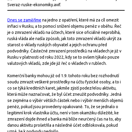
Dnes se zaměříme
na jedno z opatření, které má za cíl omezit
inflaci v Rusku, a to pomocí snížení objemu peněz v oběhu. Řeč
je o zmrazení vkladů na účtech, které sice oficiálně neprobíhá,
ruská vláda ale našla způsob, jak toto zmrazení vkladů ukrýt za
starost o vklady ruských obyvatel a jejich ochranu před
podvodníky. Částečné zmrazení prostředků na vkladech je již v
Rusku v platnosti od roku 2022, kdy se to ovšem týkalo pouze
valutových vkladů, zde jde již řeč o vkladech v rublech.
Komerční banky mohou již od 1.9. tohoto roku bez rozhodnutí
soudu zmrazit veškeré prostředky na účtu fyzické osoby, a to i
co se týká kreditních karet, jakmile zjistí podezřelou aktivitu,
která může naznačovat, že byl účet zneužit podvodníky. Jedná
se zejména o výběr větších částek nebo i výběr menších objemů
peněz, pokud jsou provedeny opakovaně. To, že se jednalo o
legitimní krok vlastníka účtu, není v tom okamžiku důležité, ke
zmrazení dojde ihned a banka má blíže neurčený čas na to, aby
danou aktivitu prošetřila a následně účet odblokovala, pokud
uzná, že k podvodu nedošlo.