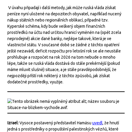
V úvahu připadají i další metody, jak může ruská vláda získat
peníze nyní uložené na depozitech obyvatel, například nucený
nákup státních nebo regionálních oblikací, případně tzv.
Kyperské schéma, kdy bude veškerý objem finančních
prostředků na účtu nad určitou hranicí vyměněn na (opět zcela
neprodejné) akcie dané banky, nejlépe takové, která je ve
vlastnictví státu. V současné době se žádné z těchto opatření
ještě nezavádí, deficit rozpočtu pro letošní rok se ale neustále
prohlubuje a rozpočet na rok 2026 na tom nebude o mnoho
lépe, takže se ruská vláda dostává do stále prekérnější (pokud
máme mluvit slušně) situace, a je stále pravděpodobnější, že
nejpozději příští rok některý z těchto způsobů, jak získat
dodatečné prostředky, využije.
Izrael:
Vysoce postavený představitel Hamásu
uvedl
, že hnutí
jedná s prostředníky o propuštění palestinských vězňů, které