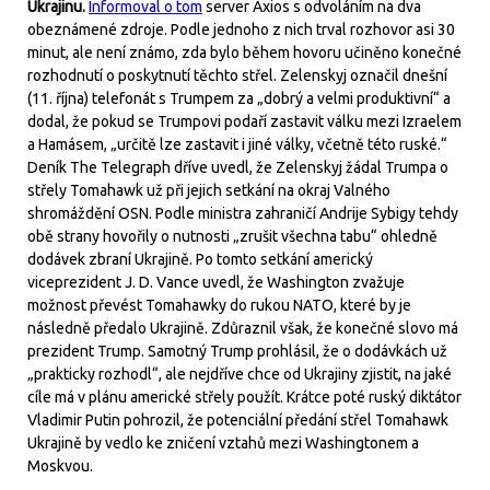
Ukrajinu.
Informoval o tom
server Axios s odvoláním na dva
obeznámené zdroje. Podle jednoho z nich trval rozhovor asi 30
minut, ale není známo, zda bylo během hovoru učiněno konečné
rozhodnutí o poskytnutí těchto střel. Zelenskyj označil dnešní
(11. října) telefonát s Trumpem za „dobrý a velmi produktivní“ a
dodal, že pokud se Trumpovi podaří zastavit válku mezi Izraelem
a Hamásem, „určitě lze zastavit i jiné války, včetně této ruské.“
Deník The Telegraph dříve uvedl, že Zelenskyj žádal Trumpa o
střely Tomahawk už při jejich setkání na okraj Valného
shromáždění OSN. Podle ministra zahraničí Andrije Sybigy tehdy
obě strany hovořily o nutnosti „zrušit všechna tabu“ ohledně
dodávek zbraní Ukrajině. Po tomto setkání americký
viceprezident J. D. Vance uvedl, že Washington zvažuje
možnost převést Tomahawky do rukou NATO, které by je
následně předalo Ukrajině. Zdůraznil však, že konečné slovo má
prezident Trump. Samotný Trump prohlásil, že o dodávkách už
„prakticky rozhodl“, ale nejdříve chce od Ukrajiny zjistit, na jaké
cíle má v plánu americké střely použít. Krátce poté ruský diktátor
Vladimir Putin pohrozil, že potenciální předání střel Tomahawk
Ukrajině by vedlo ke zničení vztahů mezi Washingtonem a
Moskvou.