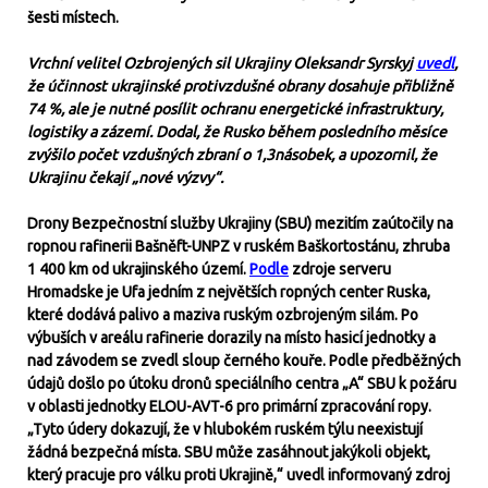
šesti místech.
Vrchní velitel Ozbrojených sil Ukrajiny Oleksandr Syrskyj
uvedl
,
že účinnost ukrajinské protivzdušné obrany dosahuje přibližně
74 %, ale je nutné posílit ochranu energetické infrastruktury,
logistiky a zázemí. Dodal, že Rusko během posledního měsíce
zvýšilo počet vzdušných zbraní o 1,3násobek, a upozornil, že
Ukrajinu čekají „nové výzvy“.
Drony Bezpečnostní služby Ukrajiny (SBU) mezitím zaútočily na
ropnou rafinerii Bašněft-UNPZ v ruském Baškortostánu, zhruba
1 400 km od ukrajinského území.
Podle
zdroje serveru
Hromadske je Ufa jedním z největších ropných center Ruska,
které dodává palivo a maziva ruským ozbrojeným silám. Po
výbuších v areálu rafinerie dorazily na místo hasicí jednotky a
nad závodem se zvedl sloup černého kouře. Podle předběžných
údajů došlo po útoku dronů speciálního centra „A“ SBU k požáru
v oblasti jednotky ELOU-AVT-6 pro primární zpracování ropy.
„Tyto údery dokazují, že v hlubokém ruském týlu neexistují
žádná bezpečná místa. SBU může zasáhnout jakýkoli objekt,
který pracuje pro válku proti Ukrajině,“ uvedl informovaný zdroj