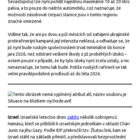
Sevastopolu) lze nyní pořídit najednou maximálně 10 až 20 litrů
paliva, a to pouze do nádrže automobilu, což naznačuje, že
možnosti zásobovat čerpací stanice jsou v tomto regionu
značně omezené.
Vidíme tak, že ani po dvou a půl měsících od zahájení ukrajinské
protirafinerijní kampaně její intenzita neklesá, a odhaduje se, že
již nyní bude ruským společnostem trvat minimálně do konce
jara 2026, než odstraní veškeré škody z již proběhlých útoků –
ovšem pouze v případě, že by tyto útoky nyní zcela ustaly, a nic
nenaznačuje, že tomu tak bude. Potíže ruských rafinerií se tak
velmi pravděpodobně prodlouží až do léta 2026.
Izrael
: Izraelské letectvo dnes
zabilo
několik ozbrojenců
Hamásu, kteří se přiblížili k izraelským jednotkám v oblasti Chán
Junis na jihu Gazy. Podle IDF překročili tzv. Žlutou linii, kam se
Izrael stáhl na základě příměří, a představovali bezprostřední