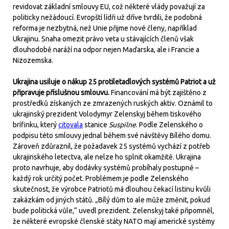
revidovat základní smlouvy EU, což některé vlády považují za
politicky nežádoucí. Evropští lídři už dříve tvrdili, že podobná
reforma je nezbytná, než Unie přijme nové členy, například
Ukrajinu. Snaha omezit právo veta u stávajících členů však
dlouhodobě naráží na odpor nejen Maďarska, ale i Francie a
Nizozemska.
Ukrajina usiluje o nákup 25 protiletadlových systémů Patriot a už
připravuje příslušnou smlouvu.
Financování má být zajištěno z
prostředků získaných ze zmrazených ruských aktiv. Oznámil to
ukrajinský prezident Volodymyr Zelenskyj během tiskového
brífinku, který
citovala
stanice
Suspilne
. Podle Zelenského o
podpisu této smlouvy jednal během své návštěvy Bílého domu.
Zároveň zdůraznil, že požadavek 25 systémů vychází z potřeb
ukrajinského letectva, ale nelze ho splnit okamžitě. Ukrajina
proto navrhuje, aby dodávky systémů probíhaly postupně –
každý rok určitý počet. Problémem je podle Zelenského
skutečnost, že výrobce Patriotů má dlouhou čekací listinu kvůli
zakázkám od jiných států. „Bílý dům to ale může změnit, pokud
bude politická vůle,“ uvedl prezident. Zelenskyj také připomněl,
že některé evropské členské státy NATO mají americké systémy