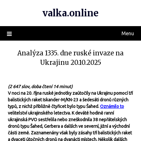
valka.online
Menu
Analýza 1335. dne ruské invaze na
Ukrajinu 20.10.2025
(2 647 slov, doba čtení 14 minut)
V noci na 20. října ruské jednotky zaútočily na Ukrajinu pomocí tří
balistických raket Iskander-M/KN-23 a šedesáti dronů různých
typů, z nichž přibližně čtyřicet bylo typu Šahed.
Oznámilo to
velitelství ukrajinského letectva. K deváté hodině ranní
ukrajinská PVO sestřelila nebo zneškodnila 38 nepřátelských
dronů typu Šahed, Gerbera a dalších ve severní, jižní a východní
části země. Zaznamenány však byly zásahy tří balistických raket
a dvaceti útočných dronů na dvanácti místech. Několik dalších