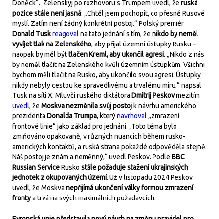
Doněck“. Zelenskyj po rozhovoru s Trumpem uvedl, že
ruská
pozice stále není jasná
: „Chtěl jsem pochopit, co přesně Rusové
myslí. Zatím není žádný konkrétní postoj.“ Polský premiér
Donald Tusk
reagoval
na tato jednání s tím, že
nikdo by neměl
vyvíjet tlak na Zelenského
, aby přijal územní ústupky Rusku –
naopak by měl být
tlačen Kreml, aby ukončil agresi
. „Nikdo z nás
by neměl tlačit na Zelenského kvůli územním ústupkům. Všichni
bychom měli tlačit na Rusko, aby ukončilo svou agresi. Ústupky
nikdy nebyly cestou ke spravedlivému a trvalému míru,“ napsal
Tusk na síti X. Mluvčí ruského diktátora
Dmitrij Peskov
mezitím
uvedl
, že
Moskva nezměnila svůj postoj
k návrhu amerického
prezidenta
Donalda Trumpa
, který
navrhoval
„zmrazení
frontové linie“ jako základ pro jednání. „Toto téma bylo
zmiňováno opakovaně, v různých nuancích během rusko-
amerických kontaktů, a ruská strana pokaždé odpověděla stejně.
Náš postoj je znám a neměnný,“ uvedl Peskov. Podle
BBC
Russian Service
Rusko
stále požaduje stažení ukrajinských
jednotek z okupovaných území
. Už v listopadu 2024 Peskov
uvedl, že Moskva
nepřijímá ukončení války formou zmrazení
fronty
a trvá na svých maximálních požadavcích.
Evropská unie představila nový návrh na změnu pravidel pro