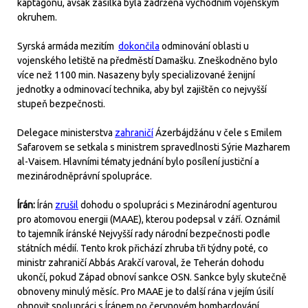
kaptagonu, avšak zásilka byla zadržena východním vojenským
okruhem.
Syrská armáda mezitím
dokončila
odminování oblasti u
vojenského letiště na předměstí Damašku. Zneškodněno bylo
více než 1100 min. Nasazeny byly specializované ženijní
jednotky a odminovací technika, aby byl zajištěn co nejvyšší
stupeň bezpečnosti.
Delegace ministerstva
zahraničí
Ázerbájdžánu v čele s Emilem
Safarovem se setkala s ministrem spravedlnosti Sýrie Mazharem
al-Vaisem. Hlavními tématy jednání bylo posílení justiční a
mezinárodněprávní spolupráce.
Írán:
Írán
zrušil
dohodu o spolupráci s Mezinárodní agenturou
pro atomovou energii (MAAE), kterou podepsal v září. Oznámil
to tajemník íránské Nejvyšší rady národní bezpečnosti podle
státních médií. Tento krok přichází zhruba tři týdny poté, co
ministr zahraničí Abbás Arakčí varoval, že Teherán dohodu
ukončí, pokud Západ obnoví sankce OSN. Sankce byly skutečně
obnoveny minulý měsíc. Pro MAAE je to další rána v jejím úsilí
obnovit spolupráci s Íránem po červnovém bombardování