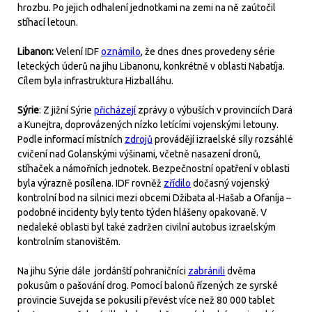
hrozbu. Po jejich odhalení jednotkami na zemi na ně zaútočil
stíhací letoun.
Libanon:
Velení IDF
oznámilo
, že dnes dnes provedeny série
leteckých úderů na jihu Libanonu, konkrétně v oblasti Nabatíja.
Cílem byla infrastruktura Hizballáhu.
Sýrie
: Z jižní Sýrie
přicházejí
zprávy o výbuších v provinciích Dará
a Kunejtra, doprovázených nízko letícími vojenskými letouny.
Podle informací místních
zdrojů
provádějí izraelské síly rozsáhlé
cvičení nad Golanskými výšinami, včetně nasazení dronů,
stíhaček a námořních jednotek. Bezpečnostní opatření v oblasti
byla výrazně posílena. IDF rovněž
zřídilo
dočasný vojenský
kontrolní bod na silnici mezi obcemi Džibata al-Hašab a Ofaníja –
podobné incidenty byly tento týden hlášeny opakovaně. V
nedaleké oblasti byl také zadržen civilní autobus izraelským
kontrolním stanovištěm.
Na jihu Sýrie dále jordánští pohraničníci
zabránili
dvěma
pokusům o pašování drog. Pomocí balonů řízených ze syrské
provincie Suvejda se pokusili převést více než 80 000 tablet