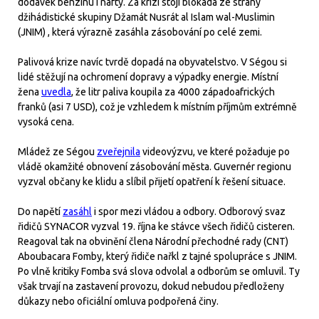
dodávek benzínu i nafty. Za krizí stojí blokáda ze strany
džihádistické skupiny Džamát Nusrát al Islam wal-Muslimin
(JNIM) , která výrazně zasáhla zásobování po celé zemi.
Palivová krize navíc tvrdě dopadá na obyvatelstvo. V Ségou si
lidé stěžují na ochromení dopravy a výpadky energie. Místní
žena
uvedla
, že litr paliva koupila za 4000 západoafrických
franků (asi 7 USD), což je vzhledem k místním příjmům extrémně
vysoká cena.
Mládež ze Ségou
zveřejnila
videovýzvu, ve které požaduje po
vládě okamžité obnovení zásobování města. Guvernér regionu
vyzval občany ke klidu a slíbil přijetí opatření k řešení situace.
Do napětí
zasáhl
i spor mezi vládou a odbory. Odborový svaz
řidičů SYNACOR vyzval 19. října ke stávce všech řidičů cisteren.
Reagoval tak na obvinění člena Národní přechodné rady (CNT)
Aboubacara Fomby, který řidiče nařkl z tajné spolupráce s JNIM.
Po vlně kritiky Fomba svá slova odvolal a odborům se omluvil. Ty
však trvají na zastavení provozu, dokud nebudou předloženy
důkazy nebo oficiální omluva podpořená činy.