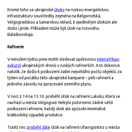
Kromě toho se ukrajinské
útoky
na ruskou energetickou
infrastrukturu soustředily zejména na Belgorodská,
Volgogradskou a Samarskou oblast, k ojedinělým útokům ale
došlo i jinde. Příkladem může být útok na rozvodnu
Balaškovskaja.
Rafinerie
V minulém týdnu jsme mohli sledovat opětovnou
intenzifikaci
exkurzí
ukrajinských dronů v ruských rafineriích. A to dokonce
natolik, že došlo k poškození zatím největšího počtu objektů za
týden od počátku této ukrajinské kampaně – pěti rafinerií a
jednoho závodu na zpracování zemního plynu.
V noci z 14 na 15.10. proběhl útok na rafinerii Lukoilu, která se
nachází u města Volgograd. Nebylo potvrzeno žádné větší
poškození rafinerie, každý útok ale způsobí minimálně
krátkodobý výpadek produkce.
Tutéž noc
proběhl dále
útok na rafinerii Ufaorgsintez u města