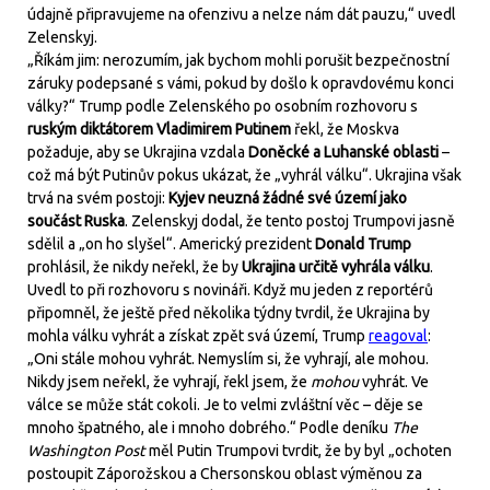
údajně připravujeme na ofenzivu a nelze nám dát pauzu,“ uvedl
Zelenskyj.
„Říkám jim: nerozumím, jak bychom mohli porušit bezpečnostní
záruky podepsané s vámi, pokud by došlo k opravdovému konci
války?“ Trump podle Zelenského po osobním rozhovoru s
ruským diktátorem Vladimirem Putinem
řekl, že Moskva
požaduje, aby se Ukrajina vzdala
Doněcké a Luhanské oblasti
–
což má být Putinův pokus ukázat, že „vyhrál válku“. Ukrajina však
trvá na svém postoji:
Kyjev neuzná žádné své území jako
součást Ruska
. Zelenskyj dodal, že tento postoj Trumpovi jasně
sdělil a „on ho slyšel“. Americký prezident
Donald Trump
prohlásil, že nikdy neřekl, že by
Ukrajina určitě vyhrála válku
.
Uvedl to při rozhovoru s novináři. Když mu jeden z reportérů
připomněl, že ještě před několika týdny tvrdil, že Ukrajina by
mohla válku vyhrát a získat zpět svá území, Trump
reagoval
:
„Oni stále mohou vyhrát. Nemyslím si, že vyhrají, ale mohou.
Nikdy jsem neřekl, že vyhrají, řekl jsem, že
mohou
vyhrát. Ve
válce se může stát cokoli. Je to velmi zvláštní věc – děje se
mnoho špatného, ale i mnoho dobrého.“ Podle deníku
The
Washington Post
měl Putin Trumpovi tvrdit, že by byl „ochoten
postoupit Záporožskou a Chersonskou oblast výměnou za