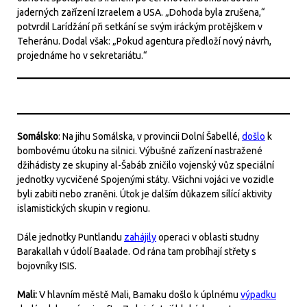
jaderných zařízení Izraelem a USA. „Dohoda byla zrušena,“
potvrdil Larídžání při setkání se svým iráckým protějškem v
Teheránu. Dodal však: „Pokud agentura předloží nový návrh,
projednáme ho v sekretariátu.“
Somálsko
: Na jihu Somálska, v provincii Dolní Šabellé,
došlo
k
bombovému útoku na silnici. Výbušné zařízení nastražené
džihádisty ze skupiny al-Šabáb zničilo vojenský vůz speciální
jednotky vycvičené Spojenými státy. Všichni vojáci ve vozidle
byli zabiti nebo zraněni. Útok je dalším důkazem sílící aktivity
islamistických skupin v regionu.
Dále jednotky Puntlandu
zahájily
operaci v oblasti studny
Barakallah v údolí Baalade. Od rána tam probíhají střety s
bojovníky ISIS.
Mali:
V hlavním městě Mali, Bamaku došlo k úplnému
výpadku