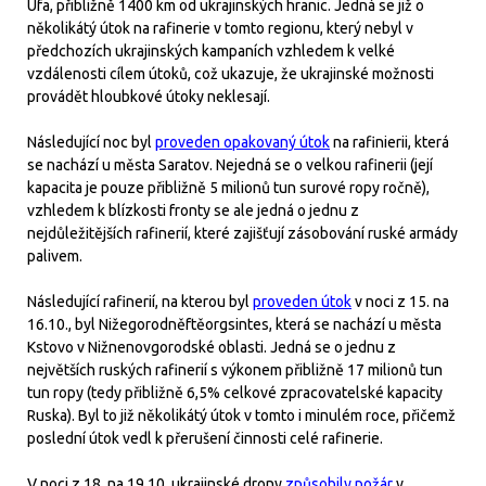
Ufa, přibližně 1400 km od ukrajinských hranic. Jedná se již o
několikátý útok na rafinerie v tomto regionu, který nebyl v
předchozích ukrajinských kampaních vzhledem k velké
vzdálenosti cílem útoků, což ukazuje, že ukrajinské možnosti
provádět hloubkové útoky neklesají.
Následující noc byl
proveden opakovaný útok
na rafinierii, která
se nachází u města Saratov. Nejedná se o velkou rafinerii (její
kapacita je pouze přibližně 5 milionů tun surové ropy ročně),
vzhledem k blízkosti fronty se ale jedná o jednu z
nejdůležitějších rafinerií, které zajišťují zásobování ruské armády
palivem.
Následující rafinerií, na kterou byl
proveden útok
v noci z 15. na
16.10., byl Nižegorodněftěorgsintes, která se nachází u města
Kstovo v Nižnenovgorodské oblasti. Jedná se o jednu z
největších ruských rafinerií s výkonem přibližně 17 milionů tun
tun ropy (tedy přibližně 6,5% celkové zpracovatelské kapacity
Ruska). Byl to již několikátý útok v tomto i minulém roce, přičemž
poslední útok vedl k přerušení činnosti celé rafinerie.
V noci z 18. na 19.10, ukrajinské drony
způsobily požár
v