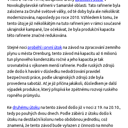
Novokujbyševské rafinerii v Samarské oblasti. Tato rafinerie byla
založena za Druhé světové války, od té doby byla ale několikrát
modernizována, naposledy po roce 2010. Vzhledem k tomu, že
tento útoj je již několikátým na tuto rafinerii jen v rámci současné
ukrajinské kampaně, lze očekávat, že byla produkční kapacita
této rafinerie značně redukována.
Stejné noci
proběhl i první útok
na závod na zpracování zemního
plynu u města Orenburg, tento závod má kapacitu až 6 milionů
tun plynového kondenzátu ročně a jeho kapacita je tak
srovnatelná s výkonem menší rafinerie. Podle ruských zdrojů
zde došlo k havárii v důsledku nedodržování pravidel
bezpečnosti práce, podle ukrajinských zdrojů zde byla
provedena sabotáž. Ať je již příčina jakákoli, důsledkem je další
výpadek produkce, který přispívá ke zpětnému rozvoji ruského
ropného průmyslu.
Ke
druhému útoku
na tento závod došlo již v noci z 19. na 20.10.,
tedy po pouhých dvou dnech. Podle záběrů z útoku došlo k
útoku na destilační kolonu nebo obdobnou jednotku, což
znamená, že tento závod bude vyřazen z činnosti na mnoho