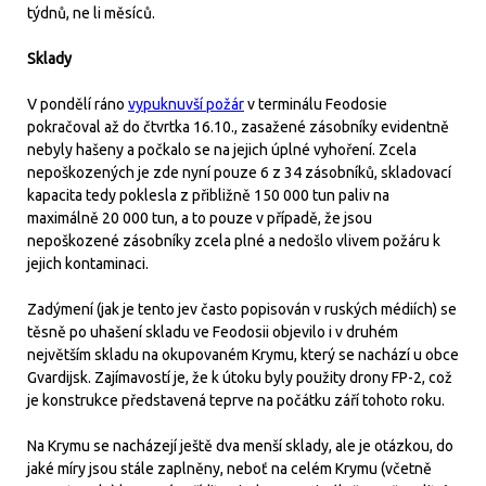
týdnů, ne li měsíců.
Sklady
V pondělí ráno
vypuknuvší požár
v terminálu Feodosie
pokračoval až do čtvrtka 16.10., zasažené zásobníky evidentně
nebyly hašeny a počkalo se na jejich úplné vyhoření. Zcela
nepoškozených je zde nyní pouze 6 z 34 zásobníků, skladovací
kapacita tedy poklesla z přibližně 150 000 tun paliv na
maximálně 20 000 tun, a to pouze v případě, že jsou
nepoškozené zásobníky zcela plné a nedošlo vlivem požáru k
jejich kontaminaci.
Zadýmení (jak je tento jev často popisován v ruských médiích) se
těsně po uhašení skladu ve Feodosii objevilo i v druhém
největším skladu na okupovaném Krymu, který se nachází u obce
Gvardijsk. Zajímavostí je, že k útoku byly použity drony FP-2, což
je konstrukce představená teprve na počátku září tohoto roku.
Na Krymu se nacházejí ještě dva menší sklady, ale je otázkou, do
jaké míry jsou stále zaplněny, neboť na celém Krymu (včetně