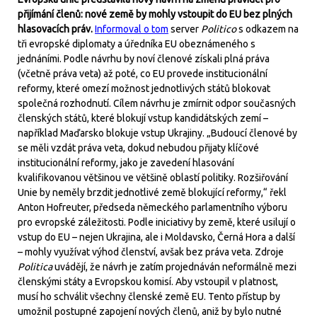
přijímání členů: nové země by mohly vstoupit do EU bez plných
hlasovacích práv.
Informoval o tom
server
Politico
s odkazem na
tři evropské diplomaty a úředníka EU obeznámeného s
jednáními. Podle návrhu by noví členové získali plná práva
(včetně práva veta) až poté, co EU provede institucionální
reformy, které omezí možnost jednotlivých států blokovat
společná rozhodnutí. Cílem návrhu je zmírnit odpor současných
členských států, které blokují vstup kandidátských zemí –
například Maďarsko blokuje vstup Ukrajiny. „Budoucí členové by
se měli vzdát práva veta, dokud nebudou přijaty klíčové
institucionální reformy, jako je zavedení hlasování
kvalifikovanou většinou ve většině oblastí politiky. Rozšiřování
Unie by neměly brzdit jednotlivé země blokující reformy,“ řekl
Anton Hofreuter, předseda německého parlamentního výboru
pro evropské záležitosti. Podle iniciativy by země, které usilují o
vstup do EU – nejen Ukrajina, ale i Moldavsko, Černá Hora a další
– mohly využívat výhod členství, avšak bez práva veta. Zdroje
Politica
uvádějí, že návrh je zatím projednáván neformálně mezi
členskými státy a Evropskou komisí. Aby vstoupil v platnost,
musí ho schválit všechny členské země EU. Tento přístup by
umožnil postupné zapojení nových členů, aniž by bylo nutné