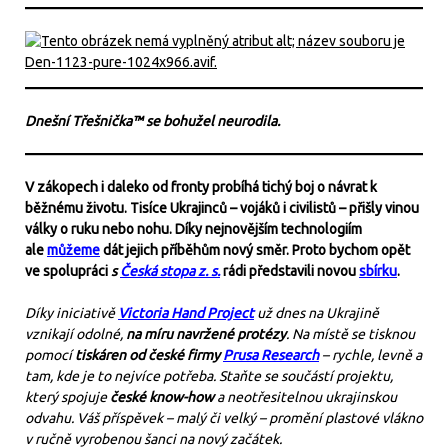
Dnešní Třešnička™ se bohužel neurodila.
V zákopech i daleko od fronty probíhá tichý boj o návrat k
běžnému životu. Tisíce Ukrajinců – vojáků i civilistů – přišly vinou
války o ruku nebo nohu. Díky nejnovějším technologiím
ale
můžeme
dát jejich příběhům nový směr. Proto bychom opět
ve spolupráci
s
Česká stopa z. s.
rádi představili novou
sbírku
.
Díky iniciativě
Victoria Hand Project
už dnes na Ukrajině
vznikají odolné,
na míru navržené protézy
. Na místě se tisknou
pomocí
tiskáren od české firmy
Prusa Research
– rychle, levně a
tam, kde je to nejvíce potřeba. Staňte se součástí projektu,
který spojuje
české know-how
a neotřesitelnou ukrajinskou
odvahu. Váš příspěvek – malý či velký – promění plastové vlákno
v ručně vyrobenou šanci na nový začátek.