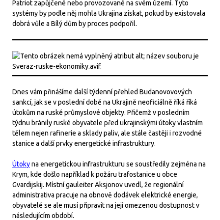
Patriot zapůjčené nebo provozované na svém území. Tyto
systémy by podle něj mohla Ukrajina získat, pokud by existovala
dobrá vůle a Bílý dům by proces podpořil.
Dnes vám přinášíme další týdenní přehled Budanovovových
sankcí, jak se v poslední době na Ukrajině neoficiálně říká říká
útokům na ruské průmyslové objekty. Přičemž v posledním
týdnu bránily ruské obyvatele před ukrajinskými útoky vlastním
tělem nejen rafinerie a sklady paliv, ale stále častěji i rozvodné
stanice a další prvky energetické infrastruktury.
Útoky
na energetickou infrastrukturu se soustředily zejména na
Krym, kde došlo například k požáru trafostanice u obce
Gvardijskij. Místní gauleiter Aksjonov uvedl, že regionální
administrativa pracuje na obnově dodávek elektrické energie,
obyvatelé se ale musí připravit na její omezenou dostupnost v
následujícím období.