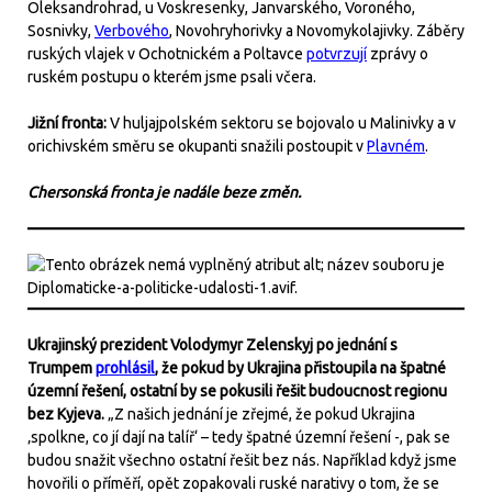
Oleksandrohrad, u Voskresenky, Janvarského, Voroného,
Sosnivky,
Verbového
, Novohryhorivky a Novomykolajivky. Záběry
ruských vlajek v Ochotnickém a Poltavce
potvrzují
zprávy o
ruském postupu o kterém jsme psali včera.
Jižní fronta:
V huljajpolském sektoru se bojovalo u Malinivky a v
orichivském směru se okupanti snažili postoupit v
Plavném
.
Chersonská fronta je nadále beze změn.
Ukrajinský prezident Volodymyr Zelenskyj po jednání s
Trumpem
prohlásil
, že pokud by Ukrajina přistoupila na špatné
územní řešení, ostatní by se pokusili řešit budoucnost regionu
bez Kyjeva.
„Z našich jednání je zřejmé, že pokud Ukrajina
‚spolkne, co jí dají na talíř‘ – tedy špatné územní řešení -, pak se
budou snažit všechno ostatní řešit bez nás. Například když jsme
hovořili o příměří, opět zopakovali ruské narativy o tom, že se