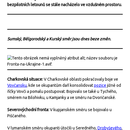
bezpilotních letounů se stále nacházelo ve vzdušném prostoru.
Sumský, Bělgorodský a Kurský směr jsou dnes beze změn.
Charkovská situace:
V Charkovské oblasti pokračovaly boje ve
Vovčansku
, kde se okupantům daří konsolidovat
pozice
jižně od
říčky Vovči a pomalu postupovat. Bojovalo se také u Tychého,
směrem na Bilohivku, u Kamjanky a ve směru na Dvoričanské.
Severovýchodní fronta:
V kupjanském směru se bojovalo u
Piščaného.
V lymanském směru okupanti útočili u Seredného,
Drobyševého
,