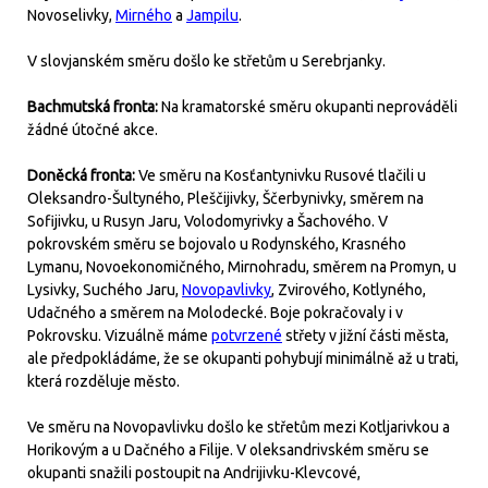
Novoselivky,
Mirného
a
Jampilu
.
V slovjanském směru došlo ke střetům u Serebrjanky.
Bachmutská fronta:
Na kramatorské směru okupanti neprováděli
žádné útočné akce.
Doněcká fronta:
Ve směru na Kosťantynivku Rusové tlačili u
Oleksandro-Šultyného, Pleščijivky, Ščerbynivky, směrem na
Sofijivku, u Rusyn Jaru, Volodomyrivky a Šachového. V
pokrovském směru se bojovalo u Rodynského, Krasného
Lymanu, Novoekonomičného, Mirnohradu, směrem na Promyn, u
Lysivky, Suchého Jaru,
Novopavlivky
, Zvirového, Kotlyného,
Udačného a směrem na Molodecké. Boje pokračovaly i v
Pokrovsku. Vizuálně máme
potvrzené
střety v jižní části města,
ale předpokládáme, že se okupanti pohybují minimálně až u trati,
která rozděluje město.
Ve směru na Novopavlivku došlo ke střetům mezi Kotljarivkou a
Horikovým a u Dačného a Filije. V oleksandrivském směru se
okupanti snažili postoupit na Andrijivku-Klevcové,