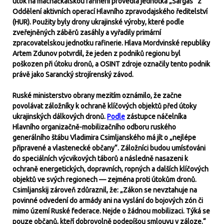
útok na machačkalskou rafinerii provedla jednotka „Sargas“ z
Oddělení aktivních operací Hlavního zpravodajského ředitelství
(HUR). Použity byly drony ukrajinské výroby, které podle
zveřejněných záběrů zasáhly a vyřadily primární
zpracovatelskou jednotku rafinerie. Hlava Mordvinské republiky
Artem Zdunov potvrdil, že jeden z podniků regionu byl
poškozen při útoku dronů, a OSINT zdroje označily tento podnik
právě jako Sarancký strojírenský závod.
Ruské ministerstvo obrany mezitím oznámilo, že začne
povolávat záložníky k ochraně klíčových objektů před útoky
ukrajinských dálkových dronů.
Podle
zástupce náčelníka
Hlavního organizačně-mobilizačního odboru ruského
generálního štábu Vladimira Csimljanského má jít o „nejlépe
připravené a vlastenecké občany“. Záložníci budou umísťováni
do speciálních výcvikových táborů a následně nasazeni k
ochraně energetických, dopravních, ropných a dalších klíčových
objektů ve svých regionech — zejména proti útokům dronů.
Csimljanskij zároveň zdůraznil, že: „Zákon se nevztahuje na
povinné odvedení do armády ani na vyslání do bojových zón či
mimo území Ruské federace. Nejde o žádnou mobilizaci. Týká se
pouze občanů, kteří dobrovolně podepíšou smlouvu v záloze.“