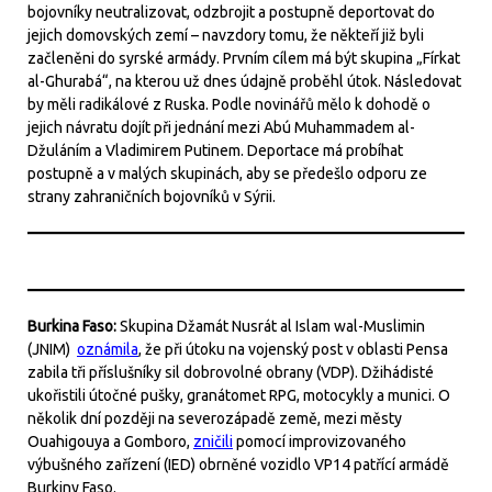
bojovníky neutralizovat, odzbrojit a postupně deportovat do
jejich domovských zemí – navzdory tomu, že někteří již byli
začleněni do syrské armády. Prvním cílem má být skupina „Fírkat
al-Ghurabá“, na kterou už dnes údajně proběhl útok. Následovat
by měli radikálové z Ruska. Podle novinářů mělo k dohodě o
jejich návratu dojít při jednání mezi Abú Muhammadem al-
Džuláním a Vladimirem Putinem. Deportace má probíhat
postupně a v malých skupinách, aby se předešlo odporu ze
strany zahraničních bojovníků v Sýrii.
Burkina Faso:
Skupina Džamát Nusrát al Islam wal-Muslimin
(JNIM)
oznámila
, že při útoku na vojenský post v oblasti Pensa
zabila tři příslušníky sil dobrovolné obrany (VDP). Džihádisté
ukořistili útočné pušky, granátomet RPG, motocykly a munici. O
několik dní později na severozápadě země, mezi městy
Ouahigouya a Gomboro,
zničili
pomocí improvizovaného
výbušného zařízení (IED) obrněné vozidlo VP14 patřící armádě
Burkiny Faso.