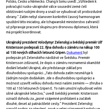
Polsko, Česko a Německo. Chang k tomu uvedl: „Vzhledem k
pokračující rusko-ukrajinské válce sousední země čelí
obtěžování ruskými drony a snaží se vybudovat síť protivzdušné
obrany.“ Zatím nebyl stanoven konkrétní časový harmonogram
spuštění této iniciativy, ale tchajwanské ministerstvo zahraničí
už připravuje pracovní skupinu pro dronovou diplomacii, která
má projekt koordinovat.
Ukrajinský prezident Volodymyr Zelenskyj a švédský premiér Ulf
Kristersson podepsali 22. října dohodu o záměru na nákup 100
až 150 nových stíhacích letounů Gripen.
Dokument
byl
podepsán při Zelenského návštěvě ve Švédsku. Premiér
Kristersson zdůraznil, že dopis o záměru neznamená okamžité
dodání letadel Ukrajině, ale představuje základ pro
dlouhodobou spolupráci. „Tato dohoda zatím nesměřuje k
žádným novým dodávkám. Jde o dlouhodobou spolupráci a
možnost uzavřít velkou dohodu mezi našimi zeměmi — zhruba o
100 až 150 letounech Gripen E. To nám umožní vybudovat velmi
silné ukrajinské letectvo,“ uvedl švédský premiér. Kristersson
označil dohodu za „jasné vzájemné prohlášení a začátek
dlouhé, deset až patnáctileté cesty.“ Prezident Zelenskyj
označil podpis za otevření „nové a velmi významné kapitoly ve