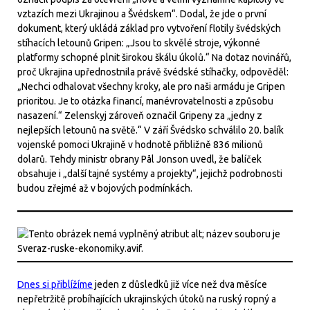
vztazích mezi Ukrajinou a Švédskem“. Dodal, že jde o první
dokument, který ukládá základ pro vytvoření flotily švédských
stíhacích letounů Gripen: „Jsou to skvělé stroje, výkonné
platformy schopné plnit širokou škálu úkolů.“ Na dotaz novinářů,
proč Ukrajina upřednostnila právě švédské stíhačky, odpověděl:
„Nechci odhalovat všechny kroky, ale pro naši armádu je Gripen
prioritou. Je to otázka financí, manévrovatelnosti a způsobu
nasazení.“ Zelenskyj zároveň označil Gripeny za „jedny z
nejlepších letounů na světě.“ V září Švédsko schválilo 20. balík
vojenské pomoci Ukrajině v hodnotě přibližně 836 milionů
dolarů. Tehdy ministr obrany Pål Jonson uvedl, že balíček
obsahuje i „další tajné systémy a projekty“, jejichž podrobnosti
budou zřejmé až v bojových podmínkách.
Dnes si přiblížíme
jeden z důsledků již více než dva měsíce
nepřetržitě probíhajících ukrajinských útoků na ruský ropný a