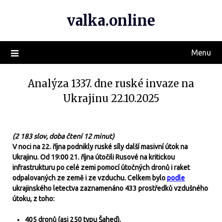
valka.online
Menu
Analýza 1337. dne ruské invaze na
Ukrajinu 22.10.2025
(2 183 slov, doba čtení 12 minut)
V noci na 22. října podnikly ruské síly další masivní útok na
Ukrajinu. Od 19:00 21. října útočili Rusové na kritickou
infrastrukturu po celé zemi pomocí útočných dronů i raket
odpalovaných ze země i ze vzduchu. Celkem bylo
podle
ukrajinského letectva zaznamenáno 433 prostředků vzdušného
útoku, z toho:
405 dronů (asi 250 typu Šahed),