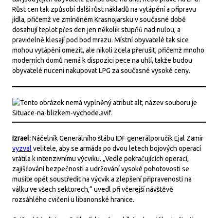
Růst cen tak způsobí další růst nákladů na vytápění a přípravu
jídla, přičemž ve zmíněném Krasnojarsku v současné době
dosahují teplot přes den jen několik stupňů nad nulou, a
pravidelně klesají pod bod mrazu. Místní obyvatelé tak sice
mohou vytápění omezit, ale nikoli zcela přerušit, přičemž mnoho
moderních domů nemá k dispozici pece na uhlí, takže budou
obyvatelé nuceni nakupovat LPG za současné vysoké ceny.
Izrael:
Náčelník Generálního štábu IDF generálporučík Ejal Zamir
vyzval
velitele, aby se armáda po dvou letech bojových operací
vrátila k intenzivnímu výcviku. „Vedle pokračujících operací,
zajišťování bezpečnosti a udržování vysoké pohotovosti se
musíte opět soustředit na výcvik a zlepšení připravenosti na
válku ve všech sektorech,“ uvedl při včerejší návštěvě
rozsáhlého cvičení u libanonské hranice.