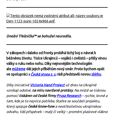
Dnešní Třešnička™ se bohužel neurodila.
V zákopech i daleko od fronty probíhá tichý boj o návrat k
běžnému životu. Tisíce Ukrajinců – vojáků i civilistů – přišly vinou
války o ruku nebo nohu. Díky nejnovějším technologiím
ale
můžeme
dát jejich příběhům nový směr. Proto bychom opět
ve spolupráci
s
Česká stopa z. s.
rádi představili novou
sbírku
.
Díky iniciativě
Victoria Hand Project
už dnes na Ukrajině
vznikají odolné,
na míru navržené protézy
. Na místě se tisknou
pomocí
tiskáren od české firmy
Prusa Research
– rychle, levně a
tam, kde je to nejvíce potřeba. Staňte se součástí projektu,
který spojuje
české know-how
a neotřesitelnou ukrajinskou
odvahu. Váš příspěvek – malý či velký – promění plastové vlákno