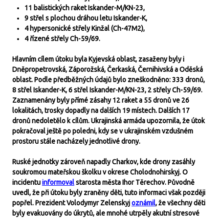
11 balistických raket Iskander-M/KN-23,
9 střel s plochou dráhou letu Iskander-K,
4 hypersonické střely Kinžal (Ch-47M2),
4 řízené střely Ch-59/69.
Hlavním cílem útoku byla Kyjevská oblast, zasaženy byly i
Dněpropetrovská, Záporožská, Čerkaská, Černihivská a Oděská
oblast. Podle předběžných údajů bylo zneškodněno: 333 dronů,
8 střel Iskander-K, 6 střel Iskander-M/KN-23, 2 střely Ch-59/69.
Zaznamenány byly přímé zásahy 12 raket a 55 dronů ve 26
lokalitách, trosky dopadly na dalších 19 místech. Dalších 17
dronů nedoletělo k cílům. Ukrajinská armáda upozornila, že útok
pokračoval ještě po poledni, kdy se v ukrajinském vzdušném
prostoru stále nacházely jednotlivé drony.
Ruské jednotky zároveň napadly Charkov, kde drony zasáhly
soukromou mateřskou školku v okrese Cholodnohirskyj. O
incidentu
informoval
starosta města Ihor Těrechov. Původně
uvedl, že při útoku byly zraněny děti, tuto informaci však později
popřel. Prezident Volodymyr Zelenskyj
oznámil
, že všechny děti
byly evakuovány do úkrytů, ale mnohé utrpěly akutní stresové