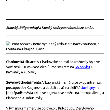
Sumský, Bělgorodský a Kurský směr jsou dnes beze změn.
Charkovská situace:
V Charkovské oblasti pokračovaly boje ve
Vovčansku, u Vovčanských Čutor, směrem na
Bolohivku
, u
Kamjanky a Kutkivky.
Severovýchodní fronta:
V kupjanském směru se okupanti snažili
postupovat v Kupjansku a dostali se až na sídliště
Juvilejny
na
jihozápadě města. Dále se bojovalo ve směru na Petropavlivku, u
Piščaného a Bohuslavky.
V lymanském směru se bojovalo u Ridkodubu, Děrylového,