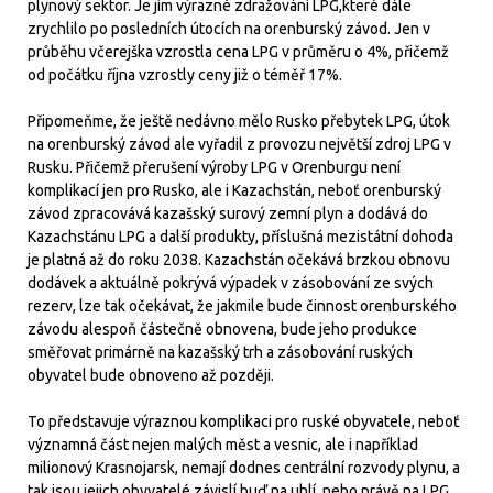
plynový sektor. Je jím výrazné zdražování LPG,které dále
zrychlilo po posledních útocích na orenburský závod. Jen v
průběhu včerejška vzrostla cena LPG v průměru o 4%, přičemž
od počátku října vzrostly ceny již o téměř 17%.
Připomeňme, že ještě nedávno mělo Rusko přebytek LPG, útok
na orenburský závod ale vyřadil z provozu největší zdroj LPG v
Rusku. Přičemž přerušení výroby LPG v Orenburgu není
komplikací jen pro Rusko, ale i Kazachstán, neboť orenburský
závod zpracovává kazašský surový zemní plyn a dodává do
Kazachstánu LPG a další produkty, příslušná mezistátní dohoda
je platná až do roku 2038. Kazachstán očekává brzkou obnovu
dodávek a aktuálně pokrývá výpadek v zásobování ze svých
rezerv, lze tak očekávat, že jakmile bude činnost orenburského
závodu alespoň částečně obnovena, bude jeho produkce
směřovat primárně na kazašský trh a zásobování ruských
obyvatel bude obnoveno až později.
To představuje výraznou komplikaci pro ruské obyvatele, neboť
významná část nejen malých měst a vesnic, ale i například
milionový Krasnojarsk, nemají dodnes centrální rozvody plynu, a
tak jsou jejich obyvatelé závislí buď na uhlí, nebo právě na LPG.