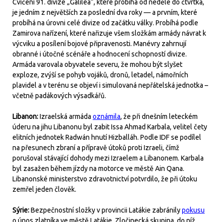
Cvičení 91. divize „Galilea“, které probíhá od neděle do čtvrtka,
je jedním z největších za poslední dva roky — a prvním, které
probíhá na úrovni celé divize od začátku války. Probíhá podle
Zamirova nařízení, které nařizuje všem složkám armády návrat k
výcviku a posílení bojové připravenosti. Manévry zahrnují
obranné i útočné scénáře a hodnocení schopností divize.
Armáda varovala obyvatele severu, že mohou být slyšet
exploze, zvýší se pohyb vojáků, dronů, letadel, námořních
plavidel a v terénu se objeví i simulovaná nepřátelská jednotka –
včetně padákových výsadkářů.
Libanon:
Izraelská armáda
oznámila
, že při dnešním leteckém
úderu na jihu Libanonu byl zabit Issa Ahmad Karbala, velitel čety
elitních jednotek Radwán hnutí Hizballáh. Podle IDF se podílel
na přesunech zbraní a přípravě útoků proti Izraeli, čímž
porušoval stávající dohody mezi Izraelem a Libanonem. Karbala
byl zasažen během jízdy na motorce ve městě Ain Qana.
Libanonské ministerstvo zdravotnictví potvrdilo, že při útoku
zemřel jeden člověk.
Sýrie:
Bezpečnostní složky v provincii Latákie zabránily
pokusu
o únos zlatníka ve městě Latákie. Zločinecká skupina, do níž