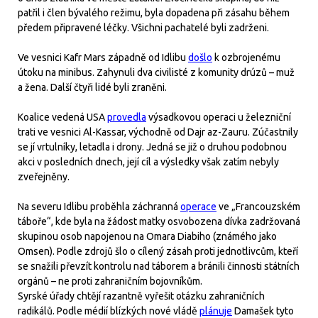
patřil i člen bývalého režimu, byla dopadena při zásahu během
předem připravené léčky. Všichni pachatelé byli zadrženi.
Ve vesnici Kafr Mars západně od Idlibu
došlo
k ozbrojenému
útoku na minibus. Zahynuli dva civilisté z komunity drúzů – muž
a žena. Další čtyři lidé byli zraněni.
Koalice vedená USA
provedla
výsadkovou operaci u železniční
trati ve vesnici Al-Kassar, východně od Dajr az-Zauru. Zúčastnily
se jí vrtulníky, letadla i drony. Jedná se již o druhou podobnou
akci v posledních dnech, její cíl a výsledky však zatím nebyly
zveřejněny.
Na severu Idlibu proběhla záchranná
operace
ve „Francouzském
táboře“, kde byla na žádost matky osvobozena dívka zadržovaná
skupinou osob napojenou na Omara Diabiho (známého jako
Omsen). Podle zdrojů šlo o cílený zásah proti jednotlivcům, kteří
se snažili převzít kontrolu nad táborem a bránili činnosti státních
orgánů – ne proti zahraničním bojovníkům.
Syrské úřady chtějí razantně vyřešit otázku zahraničních
radikálů. Podle médií blízkých nové vládě
plánuje
Damašek tyto