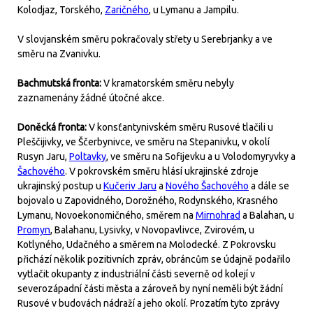
Kolodjaz, Torského,
Zaričného
, u Lymanu a Jampilu.
V slovjanském směru pokračovaly střety u Serebrjanky a ve
směru na Zvanivku.
Bachmutská fronta:
V kramatorském směru nebyly
zaznamenány žádné útočné akce.
Doněcká fronta:
V konsťantynivském směru Rusové tlačili u
Pleščijivky, ve Ščerbynivce, ve směru na Stepanivku, v okolí
Rusyn Jaru,
Poltavky
, ve směru na Sofijevku a u Volodomyryvky a
Šachového
. V pokrovském směru hlásí ukrajinské zdroje
ukrajinský postup u
Kučeriv Jaru
a
Nového Šachového
a dále se
bojovalo u Zapovidného, Dorožného, Rodynského, Krasného
Lymanu, Novoekonomičného, směrem na
Mirnohrad
a Balahan, u
Promyn
, Balahanu, Lysivky, v Novopavlivce, Zvirovém, u
Kotlyného, Udačného a směrem na Molodecké. Z Pokrovsku
přichází několik pozitivních zpráv, obráncům se údajně podařilo
vytlačit okupanty z industriální části severně od kolejí v
severozápadní části města a zároveň by nyní neměli být žádní
Rusové v budovách nádraží a jeho okolí. Prozatím tyto zprávy