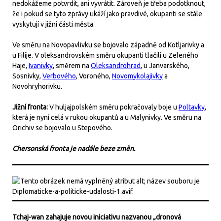
nedokážeme potvrdit, ani vyvrátit. Zároveň je třeba podotknout,
že i pokud se tyto zprávy ukáží jako pravdivé, okupanti se stále
vyskytují v jižní části města.
Ve směru na Novopavlivku se bojovalo západně od Kotljarivky a
u Filije. V oleksandrovském směru okupanti tlačili u Zeleného
Haje,
Ivanivky
, směrem na
Oleksandrohrad
, u Janvarského,
Sosnivky,
Verbového
, Voroného,
Novomykolajivky
a
Novohryhorivku.
Jižní fronta:
V huljajpolském směru pokračovaly boje u
Poltavky
,
která je nyní celá v rukou okupantů a u Malynivky. Ve směru na
Orichiv se bojovalo u Stepového.
Chersonská fronta je nadále beze změn.
Tchaj-wan zahajuje novou iniciativu nazvanou „dronová