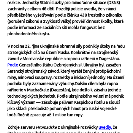
reakce. Jednotky Státní služby pro mimořádné situace (DSNS)
zachránily celkem 48 dětí. Později policie uvedla, že v rámci
předběžného vyšetřování podle článku 438 trestního zákoníku
(porušení zákonů a zvyklostí války) prověří činnost školky, která
podle informací ze sociálních sítí mohla fungovat bez
plnohodnotného krytu.
V noci na 22. října ukrajinské obranné síly podnikly útoky na řadu
strategických cílů na území Ruska. Konkrétně na strojírenský
závod v Mordvinské republice a ropnou rafinerii v Dagestánu.
Podle
Generálního štábu Ozbrojených sil Ukrajiny byl zasažen
Sarancký strojírenský závod, který vyrábí ženijní protipěchotní
miny, minovací soupravy, roznětky a iniciační jednotky. Na území
podniku byly zaznamenány výbuchy.Dalším cílem byla ropná
rafinerie v Machačkale (Dagestán), kde došlo k zásahu jedné z
technologických jednotek. Podle ukrajinského velení má podnik
klíčový význam — zásobuje palivem Kaspickou flotilu a slouží
jako sklad i překladiště pohonných hmot pro ruské vojenské
lodě. Ročně zpracuje až 1 milion tun ropy.
Zdroje serveru
Hromadske
z ukrajinské rozvědky
uvedly,
že