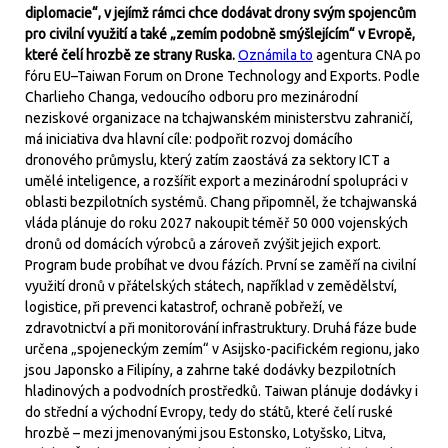
diplomacie“, v jejímž rámci chce dodávat drony svým spojencům
pro civilní využití a také „zemím podobně smýšlejícím“ v Evropě,
které čelí hrozbě ze strany Ruska.
Oznámila to
agentura CNA po
fóru EU–Taiwan Forum on Drone Technology and Exports. Podle
Charlieho Changa, vedoucího odboru pro mezinárodní
neziskové organizace na tchajwanském ministerstvu zahraničí,
má iniciativa dva hlavní cíle: podpořit rozvoj domácího
dronového průmyslu, který zatím zaostává za sektory ICT a
umělé inteligence, a rozšířit export a mezinárodní spolupráci v
oblasti bezpilotních systémů. Chang připomněl, že tchajwanská
vláda plánuje do roku 2027 nakoupit téměř 50 000 vojenských
dronů od domácích výrobců a zároveň zvýšit jejich export.
Program bude probíhat ve dvou fázích. První se zaměří na civilní
využití dronů v přátelských státech, například v zemědělství,
logistice, při prevenci katastrof, ochraně pobřeží, ve
zdravotnictví a při monitorování infrastruktury. Druhá fáze bude
určena „spojeneckým zemím“ v Asijsko-pacifickém regionu, jako
jsou Japonsko a Filipíny, a zahrne také dodávky bezpilotních
hladinových a podvodních prostředků. Taiwan plánuje dodávky i
do střední a východní Evropy, tedy do států, které čelí ruské
hrozbě – mezi jmenovanými jsou Estonsko, Lotyšsko, Litva,